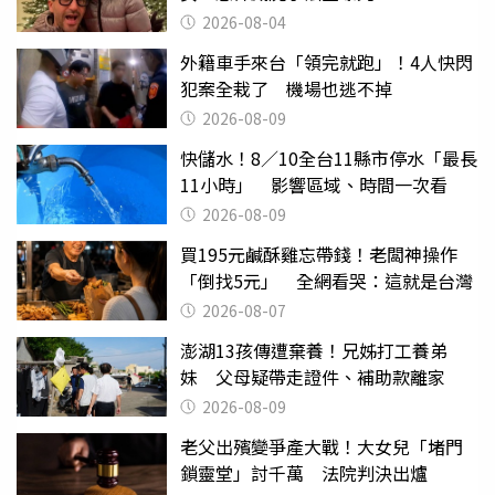
2026-08-04
外籍車手來台「領完就跑」！4人快閃
犯案全栽了 機場也逃不掉
2026-08-09
快儲水！8／10全台11縣市停水「最長
11小時」 影響區域、時間一次看
2026-08-09
買195元鹹酥雞忘帶錢！老闆神操作
「倒找5元」 全網看哭：這就是台灣
2026-08-07
澎湖13孩傳遭棄養！兄姊打工養弟
妹 父母疑帶走證件、補助款離家
2026-08-09
老父出殯變爭產大戰！大女兒「堵門
鎖靈堂」討千萬 法院判決出爐