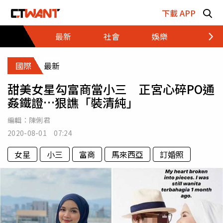
跳至主要內容區塊
下載 APP
最新
社會
娛樂
財經
國際
最新
甜美女星勾富商當小三 正宮心碎PO通
姦鐵證…狠譙「裝清純」
編輯：
陳俐君
2020-08-01 07:24
女星
小三
富商
馬來西亞
訂婚照