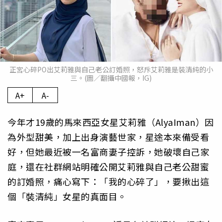
正宮心碎PO出艾莉雅與自己老公訂婚照，怒斥艾莉雅是裝清純的小
三。(圖／翻攝中國報，IG)
A+
A-
今年才19歲的馬來西亞女星艾莉雅（AlyaIman）因
為外型甜美，加上出身演藝世家，星途本來備受看
好，但她最近被一名富商妻子控訴，她破壞自己家
庭，還在社群網站明確公開艾莉雅與自己老公甜蜜
的訂婚照，痛心寫下：「我的心碎了」，要揪出這
個「裝清純」女星的真面目。