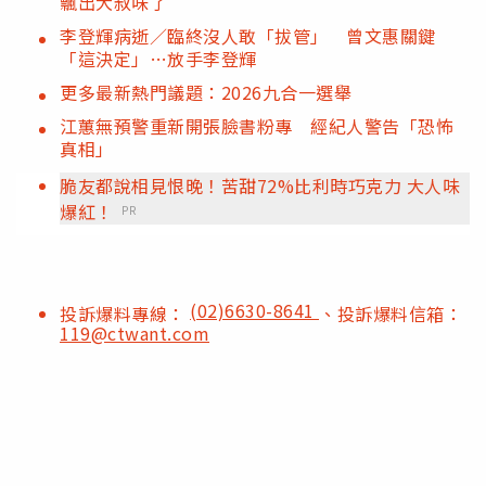
飄出大叔味了
李登輝病逝／臨終沒人敢「拔管」 曾文惠關鍵
「這決定」…放手李登輝
更多最新熱門議題：2026九合一選舉
江蕙無預警重新開張臉書粉專 經紀人警告「恐怖
真相」
脆友都說相見恨晚！苦甜72%比利時巧克力 大人味
爆紅！
PR
(02)6630-8641
投訴爆料專線：
、投訴爆料信箱：
119@ctwant.com