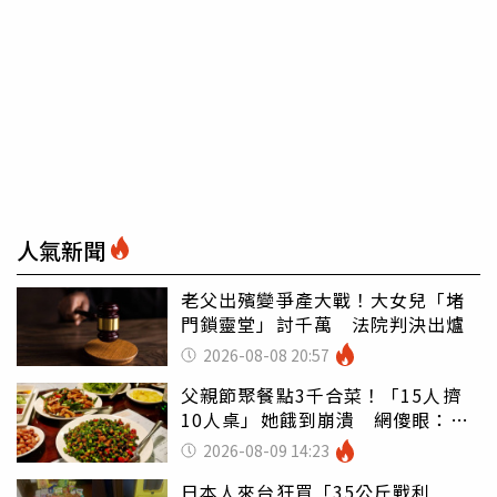
人氣新聞
老父出殯變爭產大戰！大女兒「堵
門鎖靈堂」討千萬 法院判決出爐
2026-08-08 20:57
父親節聚餐點3千合菜！「15人擠
10人桌」她餓到崩潰 網傻眼：讓
店家看笑話
2026-08-09 14:23
日本人來台狂買「35公斤戰利