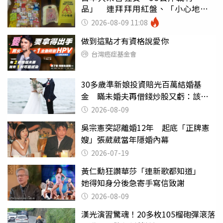
品」 連拜拜用紅盤、「小心地
滑」告示牌也帶回家
2026-08-09 11:08
做到這點才有資格說愛你
台灣癌症基金會
30多歲準新娘投資賠光百萬結婚基
金 瞞未婚夫再借錢炒股又虧：該取
消婚約嗎？
2026-08-09
吳宗憲突認離婚12年 起底「正牌憲
嫂」張葳葳當年隱婚內幕
2026-07-19
黃仁勳狂讚華莎「連新歌都知道」
她得知身分後急寄手寫信致謝
2026-08-09
漢光演習驚魂！20多枚105榴砲彈滾落