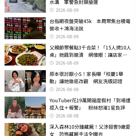
水溝 軍警急封鎖搶運
2026-08-09
台指期夜盤突破45k 本周聚焦台積電
營收＋鴻海法說
2026-08-09
父親節聚餐點3千合菜！「15人擠10人
桌」她餓到崩潰 網傻眼：讓店家看
笑話
2026-08-09
原本很討厭小S！家長曝「校慶1舉
動」讓她徹底改觀 網友洗版認證
2026-08-08
YouTuber花19萬開箱度假村「到場遭
拒入住＋報警」 粉絲怒灌1星負評
2026-08-08
深入森林10分鐘藏屍！父涉殺害9歲愛
女 恐怖藏屍手法全曝光