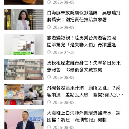
2026-08-08
白海豚未放颱風假掀議論 吳思瑤批
蔣萬安：別把責任推給氣象署
2026-08-09
旅遊變認親！陸男幫台灣遊客拍照
閒聊驚覺「是失聯大伯」奇蹟重逢
2026-07-18
男模租屋處離奇身亡！失聯多日房東
急報警 IG最後發文藏玄機
2026-08-09
飛機餐發這果汁爆「廁所之亂」？乘
客崩潰：差點丟大臉 醫揭3類人別亂
喝
2026-08-08
大潮碰上白海豚外圍環流釀淹水 謝
國樑：將建「滿潮警報」機制
2026-08-09