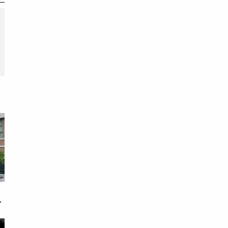
期
戀
次