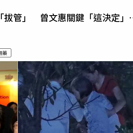
寵物
「拔管」 曾文惠關鍵「這決定」
運勢
運動
梅酒
用藥