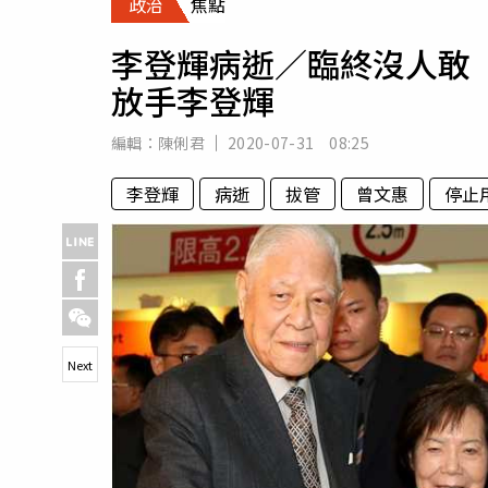
政治
焦點
人物
汽車
李登輝病逝／臨終沒人敢
專欄
放手李登輝
房產新勢力
編輯：
陳俐君
2020-07-31 08:25
李登輝
病逝
拔管
曾文惠
停止
Next