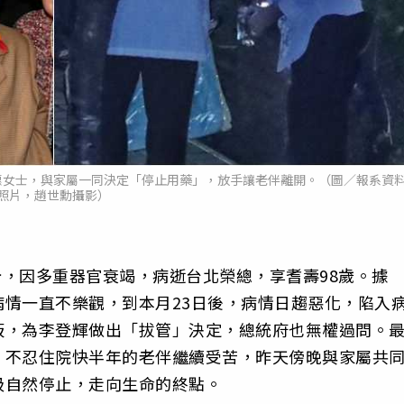
惠女士，與家屬一同決定「停止用藥」，放手讓老伴離開。（圖／報系資
照片，趙世勳攝影）
分，因多重器官衰竭，病逝台北榮總，享耆壽98歲。據
情一直不樂觀，到本月23日後，病情日趨惡化，陷入
板，為李登輝做出「拔管」決定，總統府也無權過問。
，不忍住院快半年的老伴繼續受苦，昨天傍晚與家屬共
吸自然停止，走向生命的終點。