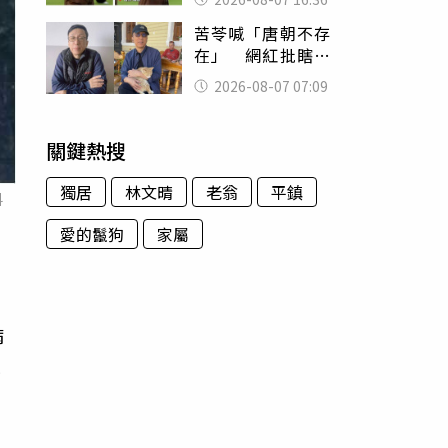
友被圈粉
苦苓喊「唐朝不存
在」 網紅批瞎編
歷史：李白、杜甫
2026-08-07 07:09
用鮮卑文寫詩？
關鍵熱搜
獨居
林文晴
老翁
平鎮
料
愛的鬣狗
家屬
病
最
同