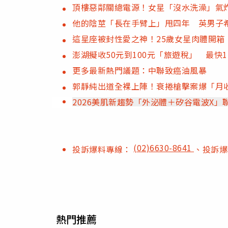
頂樓惡鄰關總電源！女星「沒水洗澡」氣
他的陰莖「長在手臂上」甩四年 英男子
這星座被封性愛之神！25歲女星肉體開箱
澎湖擬收50元到100元「旅遊稅」 最快1
更多最新熱門議題：中聯致癌油風暴
郭靜純出道全裸上陣！衰捲槍擊案爆「月
2026美肌新趨勢「外泌體＋矽谷電波X
(02)6630-8641
投訴爆料專線：
、投訴
熱門推薦