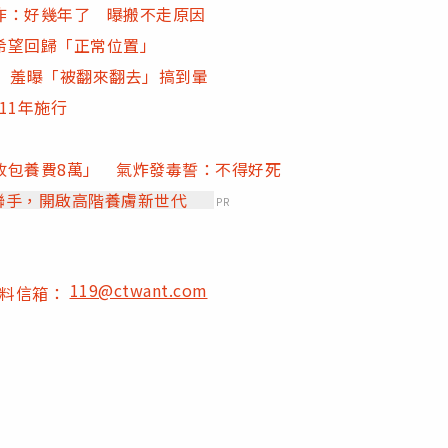
炸：好幾年了 曝搬不走原因
希望回歸「正常位置」
 羞曝「被翻來翻去」搞到暈
11年施行
收包養費8萬」 氣炸發毒誓：不得好死
」聯手，開啟高階養膚新世代
PR
119@ctwant.com
爆料信箱：