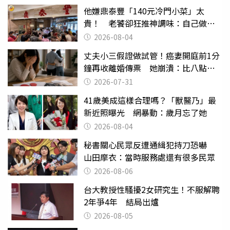
他嫌鼎泰豐「140元冷門小菜」太
貴！ 老饕卻狂推神調味：自己做不
出來
2026-08-04
丈夫小三假證做試管！癌妻開庭前1分
鐘再收離婚傳票 她崩潰：比八點檔
還扯
2026-07-31
41歲美成這樣合理嗎？「獸醫乃」最
新近照曝光 網暴動：歲月忘了她
2026-08-04
秘書關心民眾反遭通緝犯持刀恐嚇
山田摩衣：當時服務處還有很多民眾
2026-08-06
台大教授性騷擾2女研究生！不服解聘
2年爭4年 結局出爐
2026-08-05