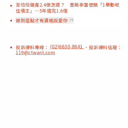
澎恰恰破產2.4億怎還？ 曹啟泰當借鏡「1舉動唬
住債主」…5年還完1.6億
做到這點才有資格說愛你
PR
(02)6630-8641
投訴爆料專線：
、投訴爆料信箱：
119@ctwant.com