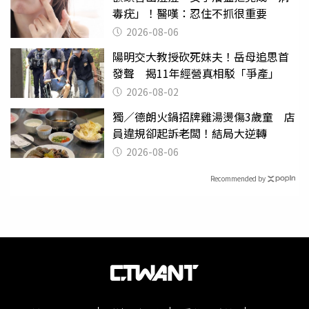
毒疣」！醫嘆：忍住不抓很重要
2026-08-06
陽明交大教授砍死妹夫！岳母追思首
發聲 揭11年經營真相駁「爭產」
2026-08-02
獨／德朗火鍋招牌雞湯燙傷3歲童 店
員違規卻起訴老闆！結局大逆轉
2026-08-06
Recommended by