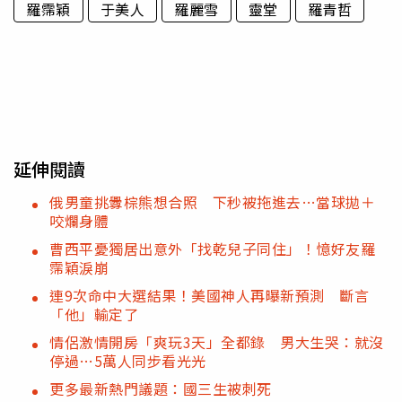
羅霈穎
于美人
羅麗雪
靈堂
羅青哲
延伸閱讀
俄男童挑釁棕熊想合照 下秒被拖進去…當球拋＋
咬爛身體
曹西平憂獨居出意外「找乾兒子同住」！憶好友羅
霈穎淚崩
連9次命中大選結果！美國神人再曝新預測 斷言
「他」輸定了
情侶激情開房「爽玩3天」全都錄 男大生哭：就沒
停過…5萬人同步看光光
更多最新熱門議題：國三生被刺死