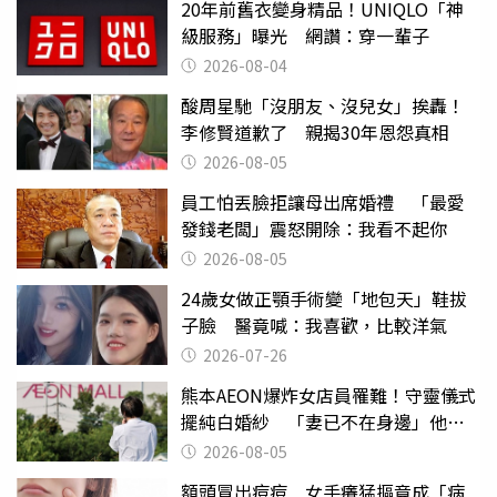
20年前舊衣變身精品！UNIQLO「神
級服務」曝光 網讚：穿一輩子
2026-08-04
酸周星馳「沒朋友、沒兒女」挨轟！
李修賢道歉了 親揭30年恩怨真相
2026-08-05
員工怕丟臉拒讓母出席婚禮 「最愛
發錢老闆」震怒開除：我看不起你
2026-08-05
24歲女做正顎手術變「地包天」鞋拔
子臉 醫竟喊：我喜歡，比較洋氣
2026-07-26
熊本AEON爆炸女店員罹難！守靈儀式
擺純白婚紗 「妻已不在身邊」他淚
喊：無法想像
2026-08-05
額頭冒出痘痘 女手癢猛摳竟成「病