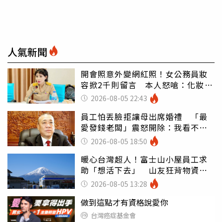
人氣新聞
開會照意外變網紅照！女公務員妝
容掀2千則留言 本人怒嗆：化妝有
錯嗎
2026-08-05 22:43
員工怕丟臉拒讓母出席婚禮 「最
愛發錢老闆」震怒開除：我看不起
你
2026-08-05 18:50
暖心台灣超人！富士山小屋員工求
助「想活下去」 山友狂背物資上
山：台灣真的是寶島
2026-08-05 13:28
做到這點才有資格說愛你
台灣癌症基金會