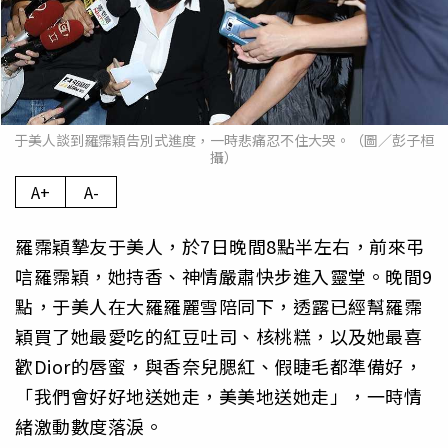
于美人談到羅霈穎告別式進度，一時悲痛忍不住大哭。（圖／彭子桓
攝）
A+
A-
羅霈穎摯友于美人，於7日晚間8點半左右，前來弔
唁羅霈穎，她持香、神情嚴肅快步進入靈堂。晚間9
點，于美人在大羅羅麗雪陪同下，透露已經幫羅霈
穎買了她最愛吃的紅豆吐司、核桃糕，以及她最喜
歡Dior的唇蜜，與香奈兒腮紅、假睫毛都準備好，
「我們會好好地送她走，美美地送她走」，一時情
緒激動數度落淚。