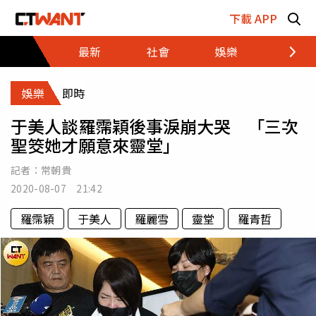
跳至主要內容區塊
下載 APP
最新
社會
娛樂
財經
娛樂
即時
于美人談羅霈穎後事淚崩大哭 「三次
聖筊她才願意來靈堂」
記者：
常朝貴
2020-08-07 21:42
羅霈穎
于美人
羅麗雪
靈堂
羅青哲