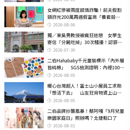
女網紅慘被兩度感情詐騙！前夫假割
頸詐光200萬再遇假富商「養套殺
2000萬」
2026-08-06
獨／東吳男教授被瘋狂迷戀 女學生
寄信「分屍吃掉」30次騷擾！認罪免
關
2026-07-30
二伯Hahababy千元童裝標示「內外層
皆純棉」 SGS檢測證明：內裡100%
聚酯纖維
2026-08-05
暖心台灣超人！富士山小屋員工求助
「想活下去」 山友狂背物資上山：
台灣真的是寶島
2026-08-05
二伯品牌抄襲風暴！蔡阿嘎「9月兒童
樂園家庭日」照辦嗎？北捷鬆口了
2026-08-01