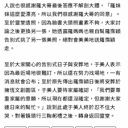
人說也很感謝羅大哥最後答應不解剖大體，「羅妹
妹這麼愛漂亮，所以我們很感謝羅大哥的同意」。
至於靈堂遺照，因為臉書大頭照畫素不夠，大家討
論之後更換另一張，她透露羅媽媽也親自幫羅霈穎
告別式挑了另一張美照，絕對會美美地送羅霈穎
走。
至於大家關心的告別式日子與安葬地，于美人表示
因為最近場地很難訂，所以還在努力找場地，一有
消息就會公布；至於原先傳出羅霈穎日後將安葬於
擁恆文創園區，于美人要待家屬確認，「我們要尊
重家屬的意願，所以現在都還沒確定，但謝謝大家
連日來的幫忙。」說到此處于美人終於忍不住大
哭，對著鏡頭行三鞠躬禮之後，轉身返回靈堂。