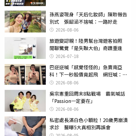
孫燕姿現身「天后化妝師」陳聆薇告
別式 張韶涵不捨喊：一路好走
2026-08-06
旅遊變認親！陸男幫台灣遊客拍照
閒聊驚覺「是失聯大伯」奇蹟重逢
2026-07-18
巴逆逆喊「感覺怪怪的」急賣南亞
科！下一秒股價竟起飛 網狂喊：大V
天龍
2026-08-06
吳宗憲重回周末8點戰場 霸氣喊話
「Passion一定要在」
2026-08-06
私密處長滿白色小顆粒！20歲男崩潰
求診 醫曝5大真相別再誤會
2026-08-05