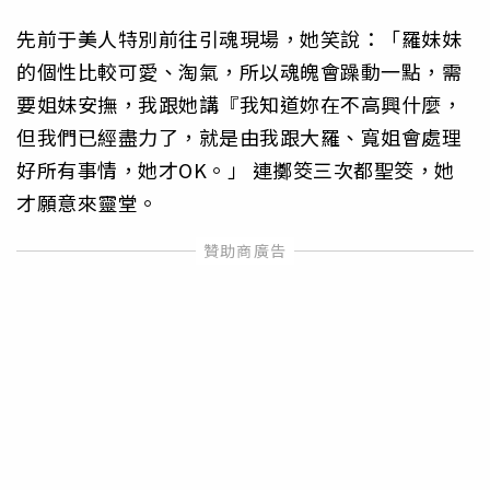
先前于美人特別前往引魂現場，她笑說：「羅妹妹
的個性比較可愛、淘氣，所以魂魄會躁動一點，需
要姐妹安撫，我跟她講『我知道妳在不高興什麼，
但我們已經盡力了，就是由我跟大羅、寬姐會處理
好所有事情，她才OK。」 連擲筊三次都聖筊，她
才願意來靈堂。