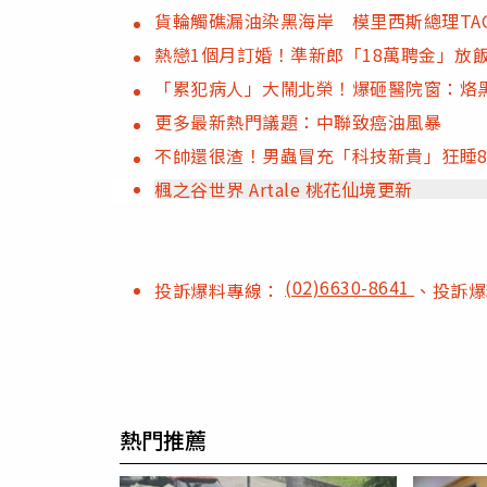
貨輪觸礁漏油染黑海岸 模里西斯總理TA
熱戀1個月訂婚！準新郎「18萬聘金」放
「累犯病人」大鬧北榮！爆砸醫院窗：烙
更多最新熱門議題：中聯致癌油風暴
不帥還很渣！男蟲冒充「科技新貴」狂睡
楓之谷世界 Artale 桃花仙境更新
(02)6630-8641
投訴爆料專線：
、投訴
熱門推薦