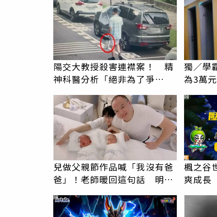
陽交大教授殺害連襟案！ 精
獨／學
神科醫分析「絕非為了爭
為3萬
產」：2年前就已言行詭異
告！他
PR
兒做父親節作品喊「我沒有爸
楓之谷世
爸」！老師暖回這句話 明金
爽成長
成遺孀心酸惹淚
PR