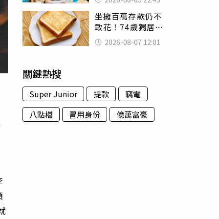
怒嗆：化妝有錯嗎
坐擁百萬存款仍不
敢花！74歲獨居翁
「1餐只吃1片吐
2026-08-07 12:01
司」 半年後暴瘦
嚇壞女兒
關鍵熱搜
Super Junior
提款
竊電
八點檔
冒用身份
億萬富豪
委
情
李
額
就