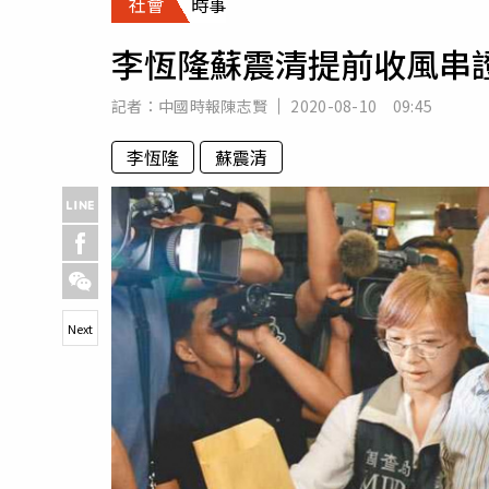
社會
時事
人物
汽車
李恆隆蘇震清提前收風串
專欄
房產新勢力
記者：
中國時報陳志賢
2020-08-10 09:45
李恆隆
蘇震清
Next