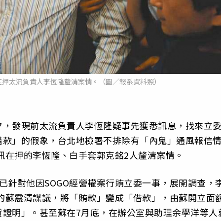
在押太流負責人李恆隆釐清案情。（圖／報系資料照）
夕，發現前太流負責人李恆隆疑事先獲悉訊息，找來立
借款」的假象，台北地檢署不排除有「內鬼」通風報信
提訊在押的李恆隆、白手套郭克銘2人釐清案情。
已針對他因SOGO經營權案行賄立委一事，展開調查，
款的蘇震清謀議，將「賄款」變成「借款」，由蘇開立面
貸證明」。甚至蘇在7月底，在辦公室與助理余學洋等人