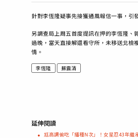
針對李恆隆疑事先接獲通風報信一事，引
另調查局上周五首度提訊在押的李恆隆、郭
過晚，當天直接解還看守所，未移送北檢
情。
李恆隆
蘇震清
延伸閱讀
尪高調偷吃「播種N次」！女星忍43年繼