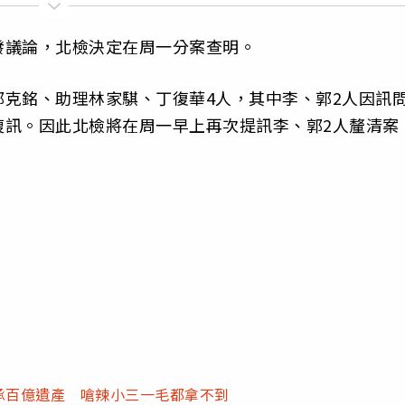
發議論，北檢決定在周一分案查明。
克銘、助理林家騏、丁復華4人，其中李、郭2人因訊
複訊。因此北檢將在周一早上再次提訊李、郭2人釐清案
承百億遺產 嗆辣小三一毛都拿不到