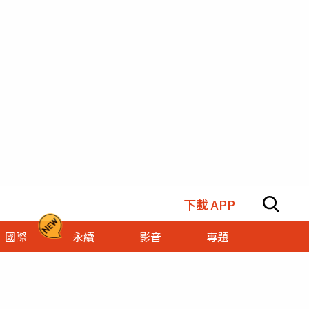
下載 APP
國際
永續
影音
專題