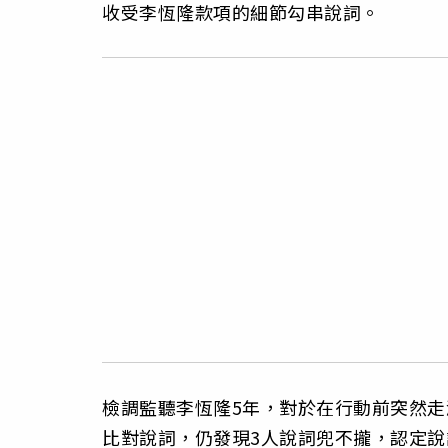
收受李恆隆款項的細節勾串說詞。
檢調監聽李恆隆5年，對於在行動前突然
比對說詞，仍發現3人說詞兜不攏，認定說