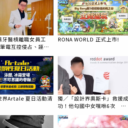
霸牙醫槓離職女員工
RONA WORLD 正式上市!
元筆電互控侵占、誣
慘勝
界Artale 夏日活動清
獨／「設計界奧斯卡」救援
功！他勾國中女嘿咻6次 秀
獎狀再賠150萬免關
PR