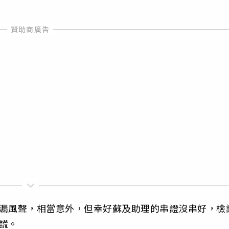
走漏風聲，相當意外，但幸好蘇及助理的串證沒串好，檢
謊。