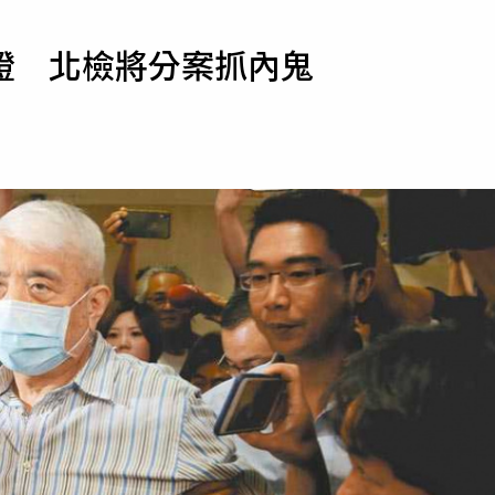
寵物
證 北檢將分案抓內鬼
運勢
運動
梅酒