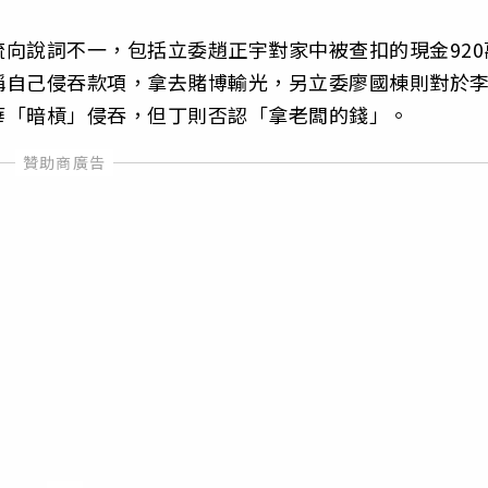
向說詞不一，包括立委趙正宇對家中被查扣的現金920
稱自己侵吞款項，拿去賭博輸光，另立委廖國棟則對於
華「暗槓」侵吞，但丁則否認「拿老闆的錢」。