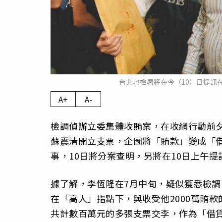
台北地檢署將在今（10）日提訊
A+
A-
檢調偵辦立委集體收賄案，在收網行動前
蘇震清開立支票，企圖將「賄款」變成「
事，10日將分案查明，另將在10日上午
據了解，李恆隆在7月中旬，疑似獲悉檢調
在「高人」指點下，與收受他2000萬賄
共計數百萬元的多張支票交李，作為「借