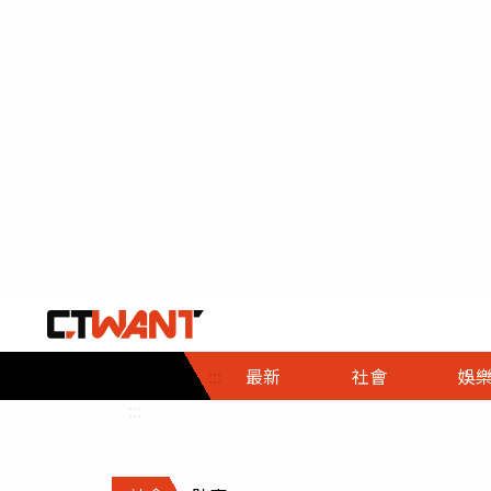
社會首頁
娛樂首頁
財經首頁
政
:::
最新
社會
娛
時事
即時
熱線
:::
直擊
大條
人物
調查
專題
３Ｃ