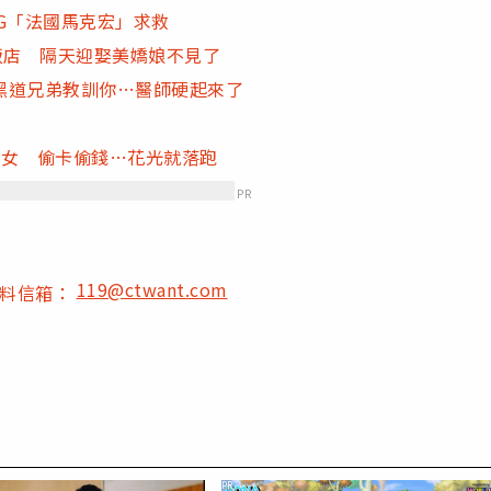
G「法國馬克宏」求救
飯店 隔天迎娶美嬌娘不見了
黑道兄弟教訓你…醫師硬起來了
8女 偷卡偷錢…花光就落跑
PR
119@ctwant.com
爆料信箱：
PR