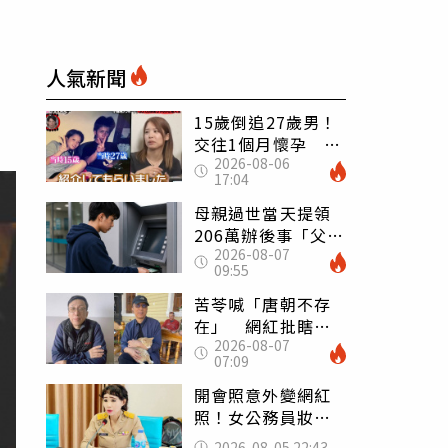
人氣新聞
15歲倒追27歲男！
交往1個月懷孕 36
2026-08-06
歲當阿嬤故事曝光
17:04
母親過世當天提領
206萬辦後事「父子
2026-08-07
遭判刑」 律師：
09:55
搶錢先下手是罪
苦苓喊「唐朝不存
在」 網紅批瞎編
2026-08-07
歷史：李白、杜甫
07:09
用鮮卑文寫詩？
開會照意外變網紅
照！女公務員妝容
掀2千則留言 本人
2026-08-05 22:43