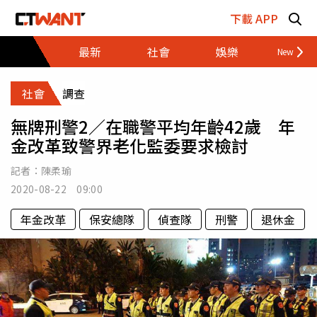
跳至主要內容區塊
下載 APP
最新
社會
娛樂
財經
社會
調查
無牌刑警2／在職警平均年齡42歲 年
金改革致警界老化監委要求檢討
記者：
陳柔瑜
2020-08-22 09:00
年金改革
保安總隊
偵查隊
刑警
退休金