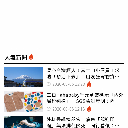
人氣新聞
暖心台灣超人！富士山小屋員工求
助「想活下去」 山友狂背物資上
山：台灣真的是寶島
2026-08-05 13:28
二伯Hahababy千元童裝標示「內外
層皆純棉」 SGS檢測證明：內裡
100%聚酯纖維
2026-08-05 12:15
外科醫誤接器官！病患「腸道閉
環」無法排便險死 同行看傻：糟