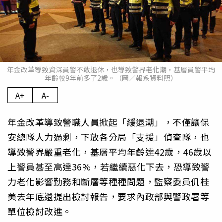
年金改革導致資深員警不敢退休，也導致警界老化潮，基層員警平均
年齡較9年前多了2歲。（圖／報系資料照）
A+
A-
年金改革導致警職人員掀起「緩退潮」，不僅讓保
安總隊人力過剩，下放各分局「支援」偵查隊，也
導致警界嚴重老化，基層平均年齡達42歲，46歲以
上警員甚至高達36%，若繼續惡化下去，恐導致警
力老化影響勤務和斷層等種種問題，監察委員仉桂
美去年底還提出檢討報告，要求內政部與警政署等
單位檢討改進。