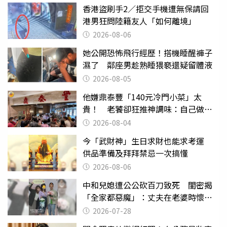
香港盜刷手2／拒交手機遭無保請回
港男狂問陸籍友人「如何離境」
2026-08-06
她公開恐怖飛行經歷！搭機睡醒褲子
濕了 鄰座男趁熟睡猥褻還疑留體液
2026-08-05
他嫌鼎泰豐「140元冷門小菜」太
貴！ 老饕卻狂推神調味：自己做不
出來
2026-08-04
今「武財神」生日求財也能求考運
供品準備及拜拜禁忌一次搞懂
2026-08-06
中和兒媳遭公公砍百刀致死 閨密揭
「全家都惡魔」：丈夫在老婆時懷孕
摔東西
2026-07-28