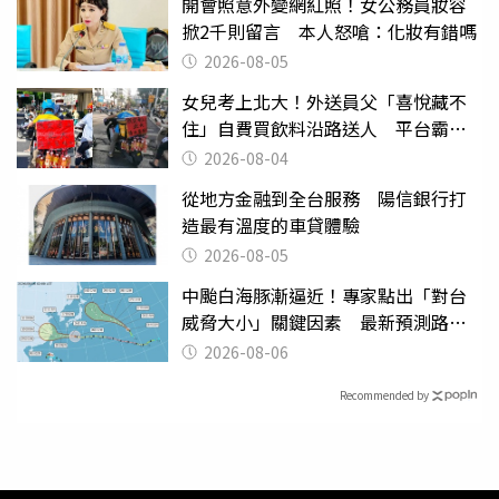
開會照意外變網紅照！女公務員妝容
掀2千則留言 本人怒嗆：化妝有錯嗎
2026-08-05
女兒考上北大！外送員父「喜悅藏不
住」自費買飲料沿路送人 平台霸氣
幫付學費
2026-08-04
從地方金融到全台服務 陽信銀行打
造最有溫度的車貸體驗
2026-08-05
中颱白海豚漸逼近！專家點出「對台
威脅大小」關鍵因素 最新預測路徑
曝
2026-08-06
Recommended by