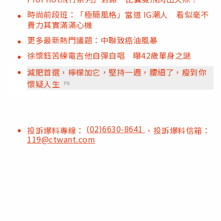
時尚前段班：「極簡風格」當道 IG潮人 看似毫不
費力其實滿滿心機
更多最新熱門議題：中聯致癌油風暴
徐懷鈺苦練電吉他自彈自唱 曝42歲單身之謎
減肥首選，檸檬加它，堅持一週，腰細了，瘦到你
懷疑人生
PR
(02)6630-8641
投訴爆料專線：
、投訴爆料信箱：
119@ctwant.com