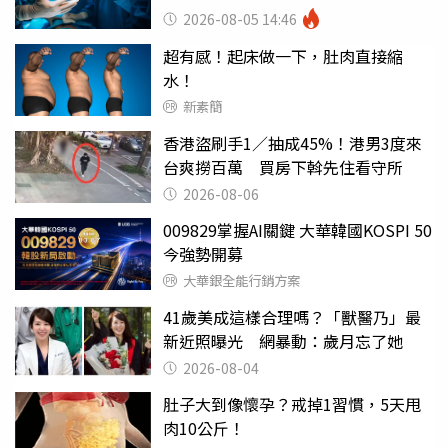
糕至極
2026-08-05 14:46
超有感！起床做一下，肚肉直接縮
水！
新素簡
香港盜刷手1／抽成45%！港男3度來
台爽撈百萬 買房下斡先住看守所
2026-08-06
009829掌握AI關鍵 大華韓國KOSPI 50
今強勢開募
大華銀全能行銷方案
41歲美成這樣合理嗎？「獸醫乃」最
新近照曝光 網暴動：歲月忘了她
2026-08-04
肚子大到像懷孕？戒掉1習慣，5天甩
肉10公斤！