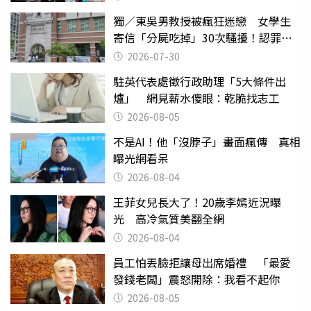
獨／東吳男教授被瘋狂迷戀 女學生
寄信「分屍吃掉」30次騷擾！認罪免
關
2026-07-30
駐英代表處徵行政助理「5大條件出
爐」 網見薪水傻眼：乾脆找志工
2026-08-05
不是AI！他「沒脖子」畫面瘋傳 真相
曝光網看呆
2026-08-04
王菲女兒長大了！20歲李嫣近況曝
光 高冷氣質美翻全網
2026-08-04
員工怕丟臉拒讓母出席婚禮 「最愛
發錢老闆」震怒開除：我看不起你
2026-08-05