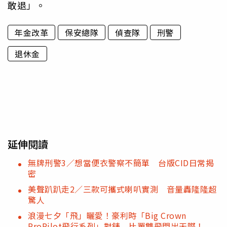
敢退」。
年金改革
保安總隊
偵查隊
刑警
退休金
延伸閱讀
無牌刑警3／想當便衣警察不簡單 台版CID日常揭
密
美聲趴趴走2／三款可攜式喇叭實測 音量轟隆隆超
驚人
浪漫七夕「飛」曬愛！豪利時「Big Crown
ProPilot飛行系列」對錶 比翼雙飛閃出天際！