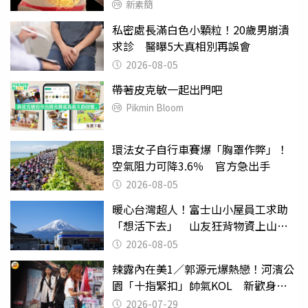
新素簡
私密處長滿白色小顆粒！20歲男崩潰
求診 醫曝5大真相別再誤會
2026-08-05
帶著皮克敏一起出門吧
Pikmin Bloom
環法女子自行車賽爆「胸罩作弊」！
空氣阻力可降3.6％ 官方急出手
2026-08-05
暖心台灣超人！富士山小屋員工求助
「想活下去」 山友狂背物資上山：
台灣真的是寶島
2026-08-05
辣露內在美1／郭源元爆熱戀！河濱公
園「十指緊扣」帥氣KOL 新歡身份
曝光
2026-07-29