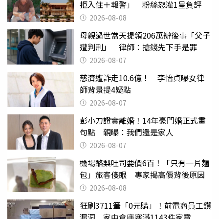
拒入住＋報警」 粉絲怒灌1星負評
2026-08-08
母親過世當天提領206萬辦後事「父子
遭判刑」 律師：搶錢先下手是罪
2026-08-07
慈濟遭詐走10.6億！ 李怡貞曝女律
師背景提4疑點
2026-08-07
彭小刀證實離婚！14年豪門婚正式畫
句點 親曝：我們還是家人
2026-08-07
機場酪梨吐司要價6百！「只有一片麵
包」旅客傻眼 專家揭高價背後原因
2026-08-08
狂刷3711筆「0元購」！前電商員工鑽
漏洞 家中倉庫塞滿1143件家電