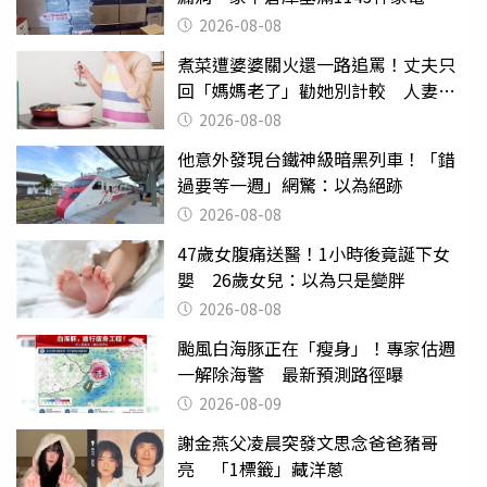
2026-08-08
煮菜遭婆婆關火還一路追罵！丈夫只
回「媽媽老了」勸她別計較 人妻超
崩潰：我像台傭
2026-08-08
他意外發現台鐵神級暗黑列車！「錯
過要等一週」網驚：以為絕跡
2026-08-08
47歲女腹痛送醫！1小時後竟誕下女
嬰 26歲女兒：以為只是變胖
2026-08-08
颱風白海豚正在「瘦身」！專家估週
一解除海警 最新預測路徑曝
2026-08-09
謝金燕父凌晨突發文思念爸爸豬哥
亮 「1標籤」藏洋蔥