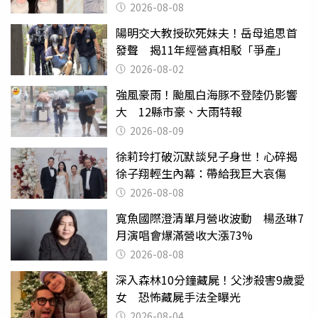
2026-08-08
陽明交大教授砍死妹夫！岳母追思首
發聲 揭11年經營真相駁「爭產」
2026-08-02
強風豪雨！颱風白海豚不登陸仍影響
大 12縣市豪、大雨特報
2026-08-09
徐莉玲打破沉默談兒子身世！心碎揭
徐子翔輕生內幕：帶給我巨大哀傷
2026-08-08
寬魚國際澄清單月營收波動 楊丞琳7
月演唱會爆滿營收大漲73%
2026-08-08
深入森林10分鐘藏屍！父涉殺害9歲愛
女 恐怖藏屍手法全曝光
2026-08-04