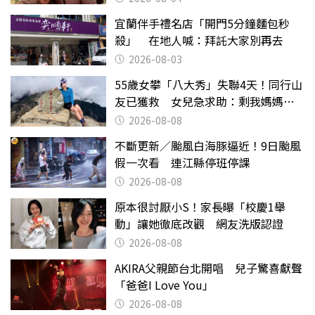
宜蘭伴手禮名店「開門5分鐘麵包秒
殺」 在地人喊：拜託大家別再去
2026-08-03
55歲女攀「八大秀」失聯4天！同行山
友已獲救 女兒急求助：剩我媽媽還
沒找到
2026-08-08
不斷更新／颱風白海豚逼近！9日颱風
假一次看 連江縣停班停課
2026-08-08
原本很討厭小S！家長曝「校慶1舉
動」讓她徹底改觀 網友洗版認證
2026-08-08
AKIRA父親節台北開唱 兒子驚喜獻聲
「爸爸I Love You」
2026-08-08