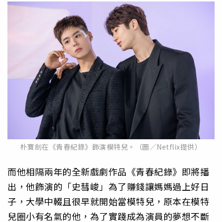
朴寶劍在《青春紀錄》飾演模特兒。（圖／Netflix提供）
而他相隔兩年的全新戲劇作品《青春紀錄》即將播
出，他飾演的「史彗峻」為了賺錢讓媽媽過上好日
子，大學中輟且很早就開始當模特兒，原本在模特
兒圈小有名氣的他，為了實踐成為演員的夢想不斷