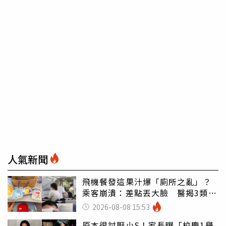
人氣新聞
飛機餐發這果汁爆「廁所之亂」？
乘客崩潰：差點丟大臉 醫揭3類人
別亂喝
2026-08-08 15:53
原本很討厭小S！家長曝「校慶1舉