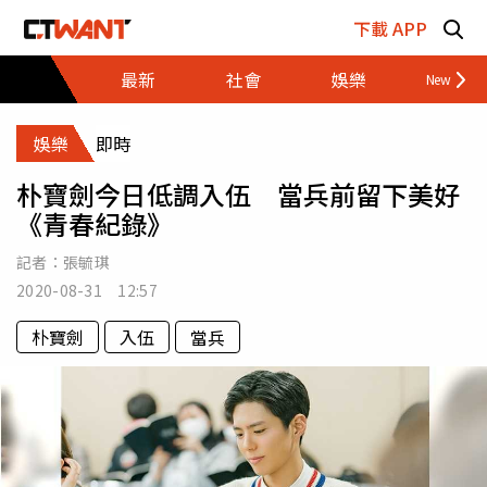
跳至主要內容區塊
下載 APP
最新
社會
娛樂
財經
娛樂
即時
朴寶劍今日低調入伍 當兵前留下美好
《青春紀錄》
記者：
張毓琪
2020-08-31 12:57
朴寶劍
入伍
當兵