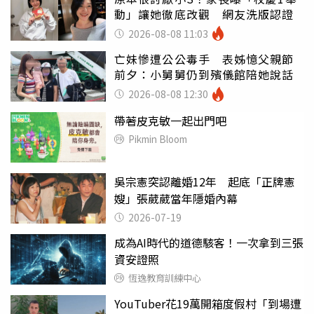
動」讓她徹底改觀 網友洗版認證
2026-08-08 11:03
亡妹慘遭公公毒手 表姊憶父親節
前夕：小舅舅仍到殯儀館陪她說話
2026-08-08 12:30
帶著皮克敏一起出門吧
Pikmin Bloom
吳宗憲突認離婚12年 起底「正牌憲
嫂」張葳葳當年隱婚內幕
2026-07-19
成為AI時代的道德駭客！一次拿到三張
資安證照
恆逸教育訓練中心
YouTuber花19萬開箱度假村「到場遭