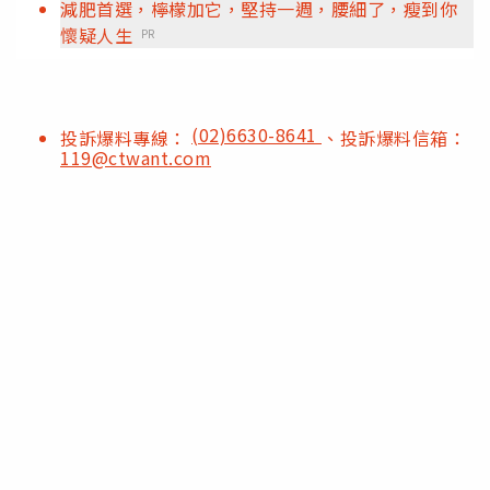
減肥首選，檸檬加它，堅持一週，腰細了，瘦到你
懷疑人生
PR
(02)6630-8641
投訴爆料專線：
、投訴爆料信箱：
119@ctwant.com