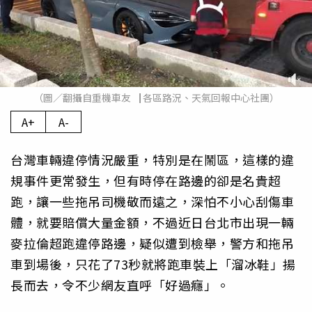
（圖／翻攝自重機車友▕ 各區路況、天氣回報中心社團）
A+
A-
台灣車輛違停情況嚴重，特別是在鬧區，這樣的違
規事件更常發生，但有時停在路邊的卻是名貴超
跑，讓一些拖吊司機敬而遠之，深怕不小心刮傷車
體，就要賠償大量金額，不過近日台北市出現一輛
麥拉倫超跑違停路邊，疑似遭到檢舉，警方和拖吊
車到場後，只花了73秒就將跑車裝上「溜冰鞋」揚
長而去，令不少網友直呼「好過癮」。