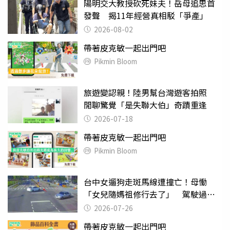
陽明交大教授砍死妹夫！岳母追思首
發聲 揭11年經營真相駁「爭產」
2026-08-02
帶著皮克敏一起出門吧
Pikmin Bloom
旅遊變認親！陸男幫台灣遊客拍照
閒聊驚覺「是失聯大伯」奇蹟重逢
2026-07-18
帶著皮克敏一起出門吧
Pikmin Bloom
台中女遛狗走斑馬線遭撞亡！母慟
「女兒隨媽祖修行去了」 駕駛過失
致死判9月
2026-07-26
帶著皮克敏一起出門吧