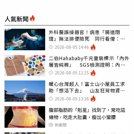
人氣新聞
外科醫誤接器官！病患「腸道閉
環」無法排便險死 同行看傻：糟
糕至極
2026-08-05 14:46
二伯Hahababy千元童裝標示「內外
層皆純棉」 SGS檢測證明：內裡
100%聚酯纖維
2026-08-05 12:15
暖心台灣超人！富士山小屋員工求
助「想活下去」 山友狂背物資上
山：台灣真的是寶島
2026-08-05 13:28
腹部脂肪的「剋星」找到了，常吃這
幾物，吃走大肚囊，瘦出小蠻腰
新素簡