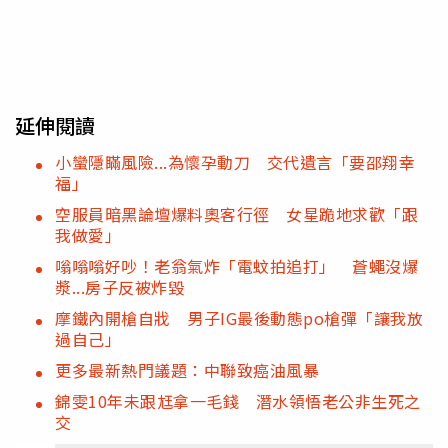
延伸閱讀
小蠻隱瞞風險...為懷孕動刀 交代遺言「要邵翔幸
福」
空服員暗黑論壇爆料奧客行徑 女星跪地求歡「跟
我做愛」
嗡嗡嗡好吵！老翁氣炸「電蚊拍追打」 蒼蠅沒爆
漿...房子反被炸毀
摩鐵內開槍自戕 男子IG最後動態po槍彈「讓我放
過自己」
更多最新熱門議題：中聯致癌油風暴
錦雯10年未跟尪拿一毛錢 潛水領悟老公非生死之
交