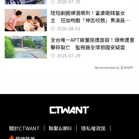
2026-07-30
陸短劇圈爆潛規則！富婆砸錢當女
主 狂加吻戲「伸舌咬唇」男演員崩
潰
2026-08-03
全台唯一APT廠董座遭虐殺！頭骨遭重
擊碎裂亡 監視器全壞掀國安疑雲
2026-07-29
Recommended by
關於CTWANT
聯繫&爆料
隱私權政策
發燒熱搜