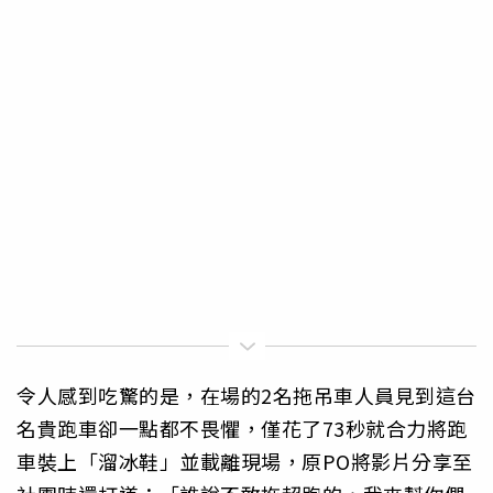
令人感到吃驚的是，在場的2名拖吊車人員見到這台
名貴跑車卻一點都不畏懼，僅花了73秒就合力將跑
車裝上「溜冰鞋」並載離現場，原PO將影片分享至