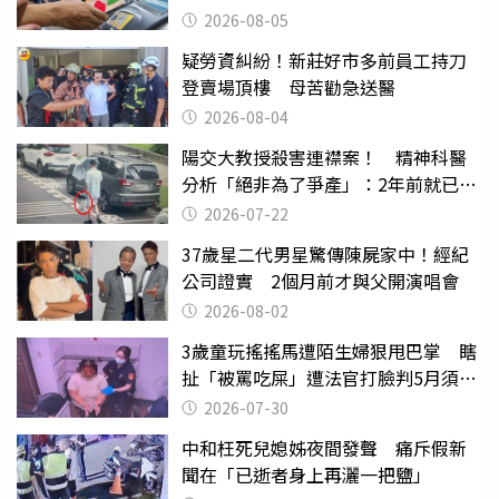
2026-08-05
疑勞資糾紛！新莊好市多前員工持刀
登賣場頂樓 母苦勸急送醫
2026-08-04
陽交大教授殺害連襟案！ 精神科醫
分析「絕非為了爭產」：2年前就已言
行詭異
2026-07-22
37歲星二代男星驚傳陳屍家中！經紀
公司證實 2個月前才與父開演唱會
2026-08-02
3歲童玩搖搖馬遭陌生婦狠甩巴掌 瞎
扯「被罵吃屎」遭法官打臉判5月須入
監
2026-07-30
中和枉死兒媳姊夜間發聲 痛斥假新
聞在「已逝者身上再灑一把鹽」