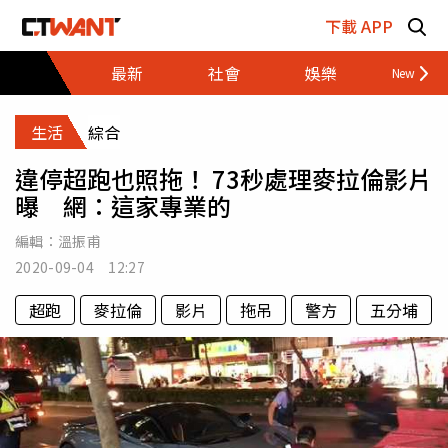
跳至主要內容區塊
下載 APP
最新
社會
娛樂
財經
生活
綜合
違停超跑也照拖！ 73秒處理麥拉倫影片
曝 網：這家專業的
編輯：
溫振甫
2020-09-04 12:27
超跑
麥拉倫
影片
拖吊
警方
五分埔