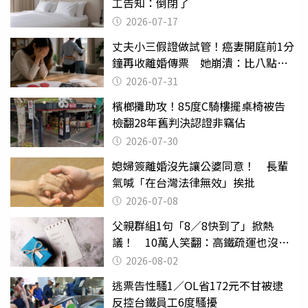
工告知：倒閉了
2026-07-17
丈夫小三假證做試管！癌妻開庭前1分
鐘再收離婚傳票 她崩潰：比八點檔
還扯
2026-07-31
檳榔攤助攻！85度C騎樓擺桌椅被告
檢翻28年舊判決認證非竊佔
2026-07-30
媳婦簽離婚沒先讓公婆同意！ 長輩
氣喊「在台灣法律無效」挨批
2026-07-08
父親群組1句「8／8快到了」掀熱
議！ 10萬人笑翻：高鐵疏運也沒列
父親節
2026-08-02
逃票告性騷1／OL省172元不甘被逮
反控台鐵員工6度騷擾