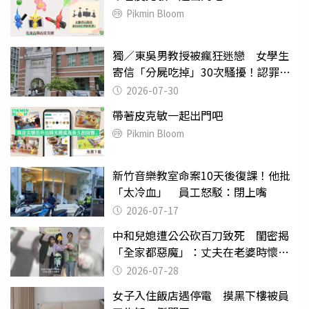
Pikmin Bloom
獨／東吳男教授被瘋狂迷戀 女學生
寄信「分屍吃掉」30次騷擾！認罪免
關
2026-07-30
帶著皮克敏一起出門吧
Pikmin Bloom
新竹音樂教室命案10天後復課！他批
「太冷血」 員工怒駁：閉上嘴
2026-07-17
中和兒媳遭公公砍百刀致死 閨密揭
「全家都惡魔」：丈夫在老婆時懷孕
摔東西
2026-07-28
女子入住飯店遇停電 摸黑下樓被員