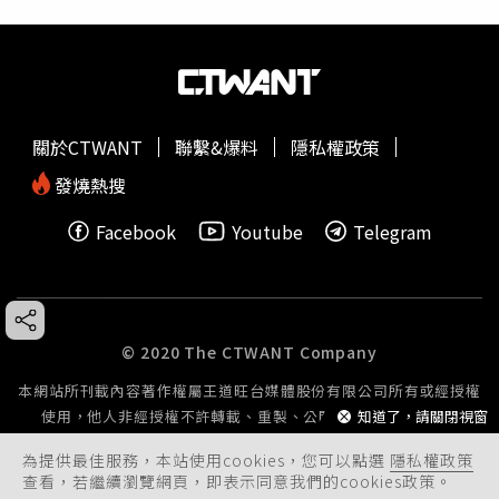
關於CTWANT
聯繫&爆料
隱私權政策
發燒熱搜
Facebook
Youtube
Telegram
© 2020 The CTWANT Company
本網站所刊載內容著作權屬王道旺台媒體股份有限公司所有或經授權
使用，他人非經授權不許轉載、重製、公開播送或公開傳輸。
知道了，請關閉視窗
為提供最佳服務，本站使用cookies，您可以點選
隱私權政策
查看，若繼續瀏覽網頁，即表示同意我們的cookies政策。