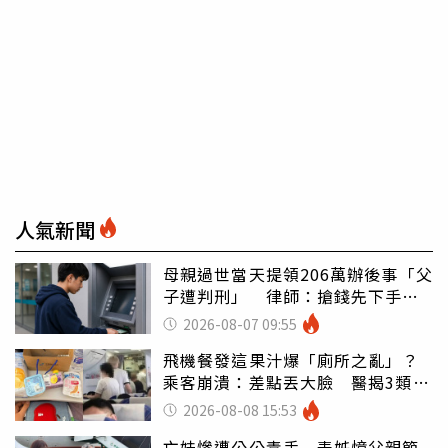
人氣新聞
母親過世當天提領206萬辦後事「父
子遭判刑」 律師：搶錢先下手是
罪
2026-08-07 09:55
飛機餐發這果汁爆「廁所之亂」？
乘客崩潰：差點丟大臉 醫揭3類人
別亂喝
2026-08-08 15:53
亡妹慘遭公公毒手 表姊憶父親節