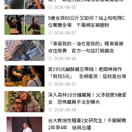
2026-08-05
9歲女孩60公斤又如何？站上啦啦隊C
位驚艷全場 千萬網友被圈粉
2026-08-07
「車是我的、油也是我的」睡車竟被
收住宿費 官方一句話打臉飯店
2026-08-06
買195元鹹酥雞忘帶錢！老闆神操作
「倒找5元」 全網看哭：這就是台灣
2026-08-07
深入森林10分鐘藏屍！父涉殺害9歲愛
女 恐怖藏屍手法全曝光
2026-08-04
台大教授性騷擾2女研究生！不服解聘
2年爭4年 結局出爐