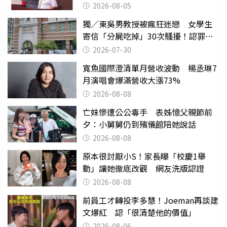
2026-08-05
獨／東吳男教授被瘋狂迷戀 女學生
寄信「分屍吃掉」30次騷擾！認罪免
關
2026-07-30
寬魚國際澄清單月營收波動 楊丞琳7
月演唱會爆滿營收大漲73%
2026-08-08
亡妹慘遭公公毒手 表姊憶父親節前
夕：小舅舅仍到殯儀館陪她說話
2026-08-08
原本很討厭小S！家長曝「校慶1舉
動」讓她徹底改觀 網友洗版認證
2026-08-08
前員工才轉投李多慧！Joeman再談建
文爆紅 認「很清楚他的價值」
2026-08-06