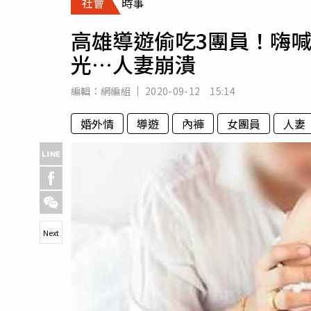
社會
時事
人物
汽車
高雄導遊偷吃3團員！嗨
專欄
光…人妻崩潰
房產新勢力
編輯：
網編組
2020-09-12 15:14
婚外情
導遊
內褲
女團員
人妻
Next