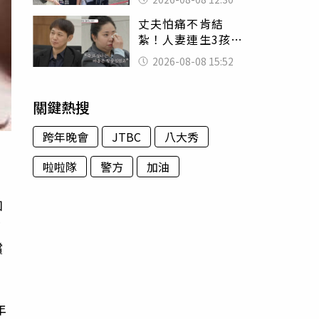
殯儀館陪她說話
丈夫怕痛不肯結
紮！人妻連生3孩
控遭家暴淚喊：真
2026-08-08 15:52
的好累
關鍵熱搜
跨年晚會
JTBC
八大秀
啦啦隊
警方
加油
如
下
償
年