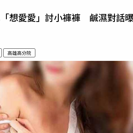
寵物
喊「想愛愛」討小褲褲 鹹濕對話
運勢
運動
梅酒
高雄高分院