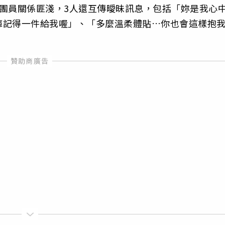
團員關係匪淺，3人還互傳曖昧訊息，包括「妳是我心
褲記得一件給我喔」、「多麼溫柔體貼…你也會這樣抱