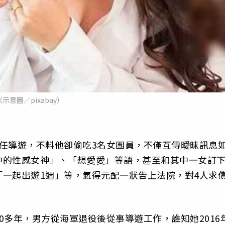
（示意圖／pixabay）
任導遊，不料他卻偷吃3名女團員，不僅互傳曖昧訊息
中的性感女神」、「想愛愛」等語，甚至和其中一女訂
一起出遊1週」等，氣得元配一狀告上法院，對4人求
0多年，男方從海軍退役後從事導遊工作，誰知她2016