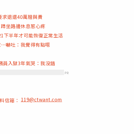
求退還40萬贈與費
！蹲坐路邊休息惹心疼
21下半年才可能恢復正常生活
挖…嚇吐：我覺得有點噁
務員入獄3年氣哭：我沒錯
PR
119@ctwant.com
爆料信箱：