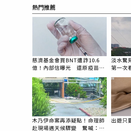
熱門推薦
慈濟基金會買BNT遭詐10.6
淡水驚
億！內部信曝光 還原疫苗採
第一次
購過程
PR
木乃伊命案再添疑點！命理師
出遊只
赴現場遇天候驟變 驚喊：死