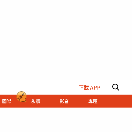
下載 APP
國際
永續
影音
專題