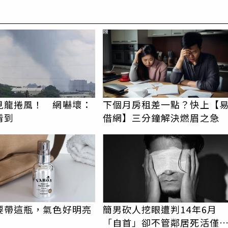
PR
見龍捲風！ 網嚇壞：
下個月房租差一點？快上【
看到
借網】三分鐘解決燃眉之急
要帶這瓶，氣色好明亮
簡男砍人挖眼遭判14年6月
「自首」卻不管鄰居死活僅