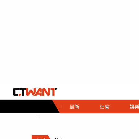
社會首頁
娛樂首頁
財經首頁
政
:::
最新
社會
娛
時事
即時
熱線
:::
直擊
大條
人物
調查
專題
３Ｃ