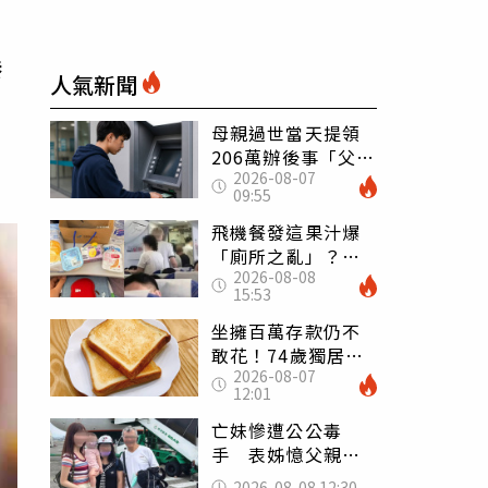
曝
人氣新聞
母親過世當天提領
206萬辦後事「父子
2026-08-07
遭判刑」 律師：
09:55
搶錢先下手是罪
飛機餐發這果汁爆
「廁所之亂」？乘
2026-08-08
客崩潰：差點丟大
15:53
臉 醫揭3類人別亂
喝
坐擁百萬存款仍不
敢花！74歲獨居翁
2026-08-07
「1餐只吃1片吐
12:01
司」 半年後暴瘦
嚇壞女兒
亡妹慘遭公公毒
手 表姊憶父親節
前夕：小舅舅仍到
2026-08-08 12:30