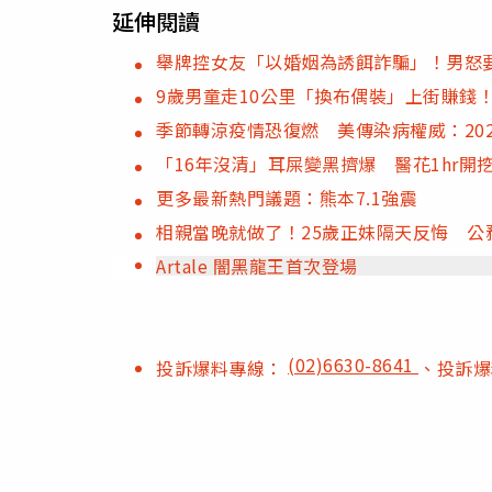
延伸閱讀
舉牌控女友「以婚姻為誘餌詐騙」！男怒要
9歲男童走10公里「換布偶裝」上街賺錢
季節轉涼疫情恐復燃 美傳染病權威：20
「16年沒清」耳屎變黑擠爆 醫花1hr開
更多最新熱門議題：熊本7.1強震
相親當晚就做了！25歲正妹隔天反悔 公
Artale 闇黑龍王首次登場
(02)6630-8641
投訴爆料專線：
、投訴