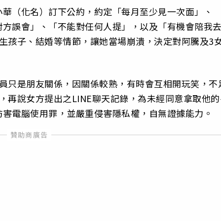
小華（化名）訂下公約，約定「每月至少見一次面」、
對方誤會」、「不能對任何人提」，以及「有機會陪我
生孩子、結婚等情節，讓她當場崩潰，決定對阿騰及3
團員只是朋友關係，因關係較熟，有時會互相開玩笑，不
，再說女方提出之LINE聊天記錄，為未經同意拿取他的
妨害電腦使用罪，並嚴重侵害隱私權，自無證據能力。