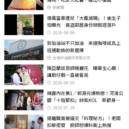
新素簡
億萬富豪遭兒「大義滅親」！偷生子
怕曝光 竟盜鄰居身份辦假證落戶
2026-08-06
到加油站不只加油 來速咖啡成爲上
班通勤族的新選擇
台灣中油股份有限公司
陳亞蘭談恩師楊麗花 曝畢生心願：
讓歌仔戲一直被看見
2026-08-05
辣露內在美1／郭源元爆熱戀！河濱公
園「十指緊扣」帥氣KOL 新歡身份
曝光
2026-07-29
提離職竟被逼交「料理秘方」！老闆
扣薪拒發 廚師怒爆料衝上熱搜