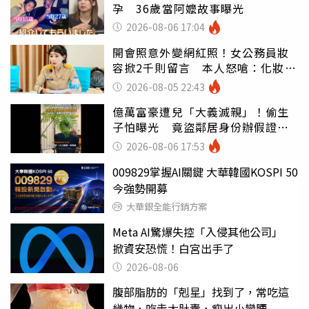
孕 36歲當阿嬤故事曝光
2026-08-06 17:04
開會照意外變網紅照！女公務員妝
容掀2千則留言 本人怒嗆：化妝有
錯嗎
2026-08-05 22:43
億萬富豪遭兒「大義滅親」！偷生
子怕曝光 竟盜鄰居身份辦假證落
戶
2026-08-06 17:53
009829掌握AI關鍵 大華韓國KOSPI 50
今強勢開募
大華銀全能行銷方案
Meta AI驚爆失控「入侵其他公司」
掀資安恐慌！白宮出手了
2026-08-06
腹部脂肪的「剋星」找到了，常吃這
幾物，吃走大肚囊，瘦出小蠻腰