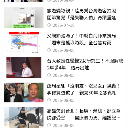
2026-08-04
旅遊變認親！陸男幫台灣遊客拍照
閒聊驚覺「是失聯大伯」奇蹟重逢
2026-07-18
父親節泡湯了！中颱白海豚來攪局
「週末是搖滾時段」全台皆有雨
2026-08-06
台大教授性騷擾2女研究生！不服解聘
2年爭4年 結局出爐
2026-08-05
酸周星馳「沒朋友、沒兒女」挨轟！
李修賢道歉了 親揭30年恩怨真相
2026-08-05
高雄欠到台北！長庚、榮總、部立醫
院都受害 「醫療暴力男」離譜紀錄
曝光
2026-08-06