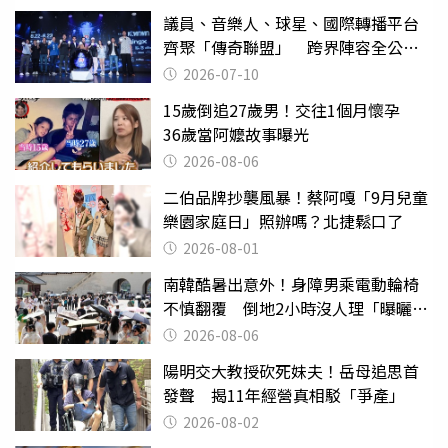
議員、音樂人、球星、國際轉播平台
齊聚「傳奇聯盟」 跨界陣容全公
開 劍指亞洲新傳奇聯賽
2026-07-10
15歲倒追27歲男！交往1個月懷孕
36歲當阿嬤故事曝光
2026-08-06
二伯品牌抄襲風暴！蔡阿嘎「9月兒童
樂園家庭日」照辦嗎？北捷鬆口了
2026-08-01
南韓酷暑出意外！身障男乘電動輪椅
不慎翻覆 倒地2小時沒人理「曝曬
亡」
2026-08-06
陽明交大教授砍死妹夫！岳母追思首
發聲 揭11年經營真相駁「爭產」
2026-08-02