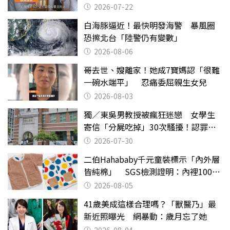
2026-07-22
白海豚逼近！最快明發海警 暴風圈
恐擦北台「陸警仍有變數」
2026-08-06
哥去世、嫂離家！她成7寶媽認「很難
一碗水端平」 忍痛委屈親生女兒
2026-08-03
獨／東吳男教授被瘋狂迷戀 女學生
寄信「分屍吃掉」30次騷擾！認罪免
關
2026-07-30
二伯Hahababy千元童裝標示「內外層
皆純棉」 SGS檢測證明：內裡100%
聚酯纖維
2026-08-05
41歲美成這樣合理嗎？「獸醫乃」最
新近照曝光 網暴動：歲月忘了她