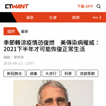
跳至主要內容區塊
下載 APP
最新
社會
娛樂
財經
國際
最新
季節轉涼疫情恐復燃 美傳染病權威：
2021下半年才可能恢復正常生活
編輯：
康瑀霏
2020-09-12 13:57
新冠肺炎
病毒
大流行
秋季
流感季節