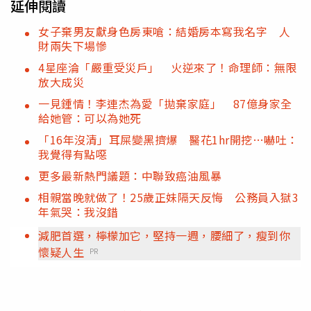
延伸閱讀
女子棄男友獻身色房東嗆：結婚房本寫我名字 人
財兩失下場慘
4星座淪「嚴重受災戶」 火逆來了！命理師：無限
放大成災
一見鍾情！李連杰為愛「拋棄家庭」 87億身家全
給她管：可以為她死
「16年沒清」耳屎變黑擠爆 醫花1hr開挖…嚇吐：
我覺得有點噁
更多最新熱門議題：中聯致癌油風暴
相親當晚就做了！25歲正妹隔天反悔 公務員入獄3
年氣哭：我沒錯
減肥首選，檸檬加它，堅持一週，腰細了，瘦到你
懷疑人生
PR