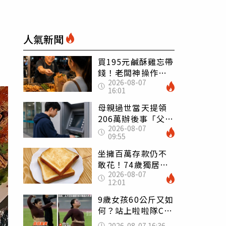
人氣新聞
買195元鹹酥雞忘帶
錢！老闆神操作
2026-08-07
「倒找5元」 全網
16:01
看哭：這就是台灣
母親過世當天提領
206萬辦後事「父子
2026-08-07
遭判刑」 律師：
09:55
搶錢先下手是罪
坐擁百萬存款仍不
敢花！74歲獨居翁
2026-08-07
「1餐只吃1片吐
12:01
司」 半年後暴瘦
嚇壞女兒
9歲女孩60公斤又如
何？站上啦啦隊C位
驚艷全場 千萬網
2026-08-07 16:36