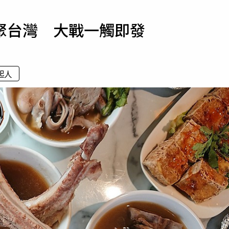
寵物
聚台灣 大戰一觸即發
運勢
運動
梅酒
起人