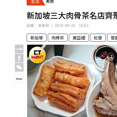
生活
美旅
人物
汽車
新加坡三大肉骨茶名店齊
專欄
房產新勢力
記者：
余玫鈴
2019-09-16 16:02
新加坡
肉骨茶
黃亞細
松發
發
Next