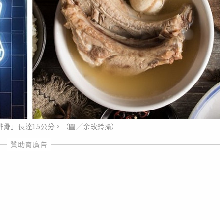
排骨」長達15公分。（圖／余玫鈴攝）