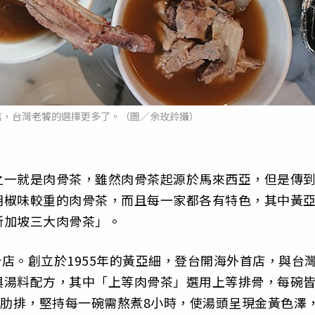
店，台灣老饕的選擇更多了。（圖／余玫鈴攝）
之一就是肉骨茶，雖然肉骨茶起源於馬來西亞，但是傳
胡椒味較重的肉骨茶，而且每一家都各有特色，其中黃
新加坡三大肉骨茶」。
分店。創立於1955年的黃亞細，登台開海外首店，與台
與湯料配方，其中「上等肉骨茶」選用上等排骨，每碗
豬肋排，堅持每一碗需熬煮8小時，使湯頭呈現金黃色澤