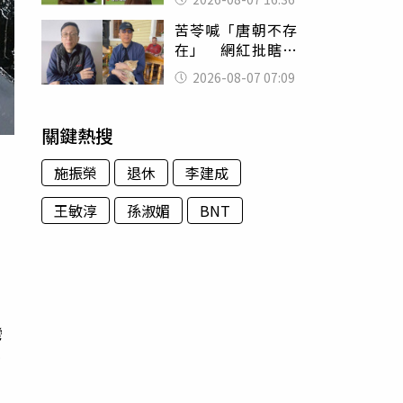
友被圈粉
苦苓喊「唐朝不存
在」 網紅批瞎編
歷史：李白、杜甫
2026-08-07 07:09
用鮮卑文寫詩？
關鍵熱搜
施振榮
退休
李建成
王敏淳
孫淑媚
BNT
到
亞
灣
皆
，