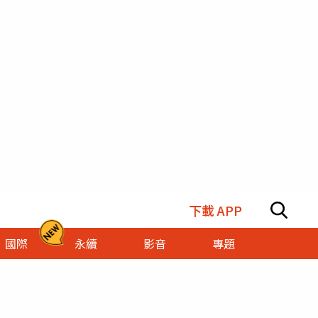
下載 APP
國際
永續
影音
專題