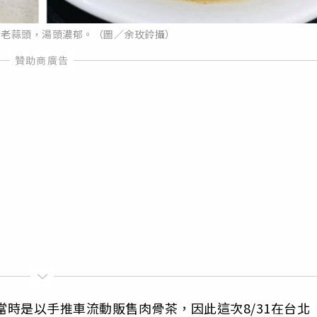
入老蒜頭，湯頭濃郁。（圖／余玫鈴攝）
當時是以手推車流動販售肉骨茶，因此這次8/31在台北