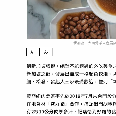
新加坡三大肉骨茶來台展
A+
A-
到新加坡旅遊，絕對不能錯過的必吃美食
新加坡之後，發展出自成一格顏色較淺、
細、松發、發起人三家最受歡迎，並列「
黃亞細肉骨茶率先於2018年7月來台開設
在地食材「究好豬」合作，搭配獨門胡椒
有2根10公分肉厚多汁、肥瘦恰到好處的