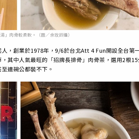
骨湯」肉骨較柔軟。（圖／余玫鈴攝）
業於1978年，9/6於台北Att 4 Fun開設全台第
，其中人氣最旺的「招牌長排骨」肉骨茶，選用2根15
甚至連碗公都裝不下。