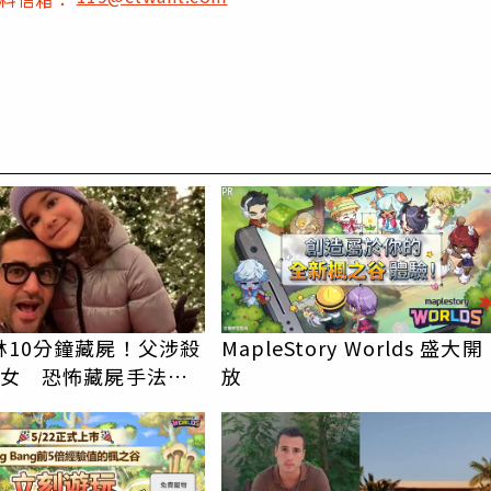
PR
林10分鐘藏屍！父涉殺
MapleStory Worlds 盛大開
愛女 恐怖藏屍手法全
放