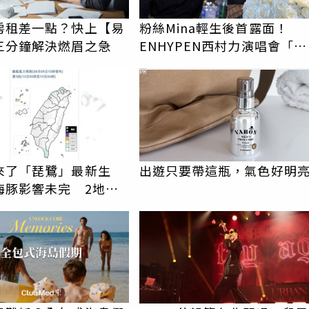
房租差一點？快上【易
粉絲Mina輕生後首露面！
三分鐘解決燃眉之急
ENHYPEN西村力演唱會「狀
態超好」喊話粉絲：我們心
PR
相通
來了「琵鷺」最新生
出遊只要帶這瓶，氣色好明
海豚影響未完 2地達
標準