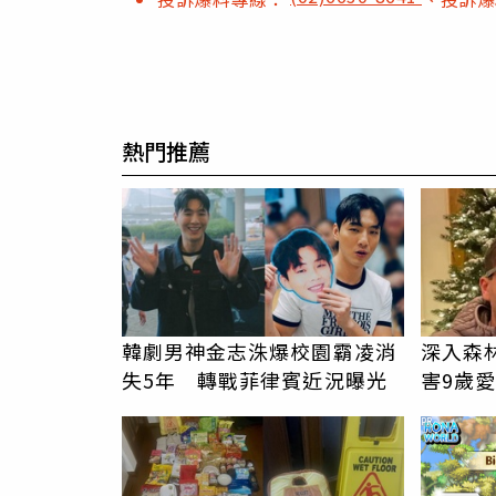
熱門推薦
韓劇男神金志洙爆校園霸凌消
深入森
失5年 轉戰菲律賓近況曝光
害9歲
曝光
PR