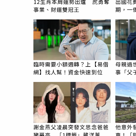
12生肖本周運勢出爐 虎勇奪
出國花
事業、財運雙冠王
期，一
更省心
PR
臨時需要小額週轉？上【易借
母親過
網】找人幫！資金快速到位
事「父
錢先下
謝金燕父凌晨突發文思念爸爸
他意外
豬哥亮 「1標籤」藏洋蔥
車！「