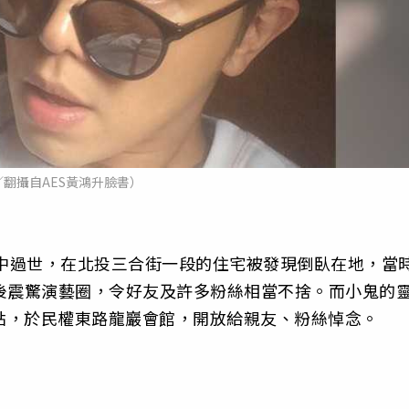
／翻攝自AES黃鴻升臉書）
家中過世，在北投三合街一段的住宅被發現倒臥在地，當
後震驚演藝圈，令好友及許多粉絲相當不捨。而小鬼的
午6點，於民權東路龍巖會館，開放給親友、粉絲悼念。