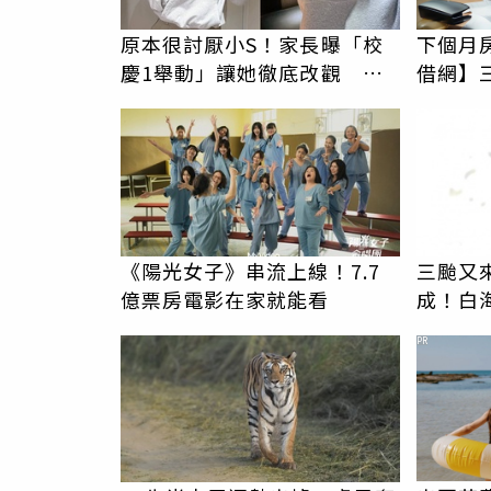
原本很討厭小S！家長曝「校
下個月
慶1舉動」讓她徹底改觀 網
借網】
友洗版認證
《陽光女子》串流上線！7.7
三颱又
億票房電影在家就能看
成！白
停班課
PR