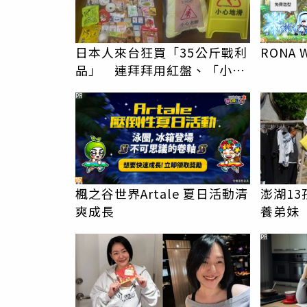
日本人來台狂買「35公斤戰利
RONA 
品」 連拜拜用紅盤、「小心
地滑」告示牌也帶回家
PR
楓之谷世界Artale 夏日活動清
澎湖1
爽成長
養弟妹
助款離
PR