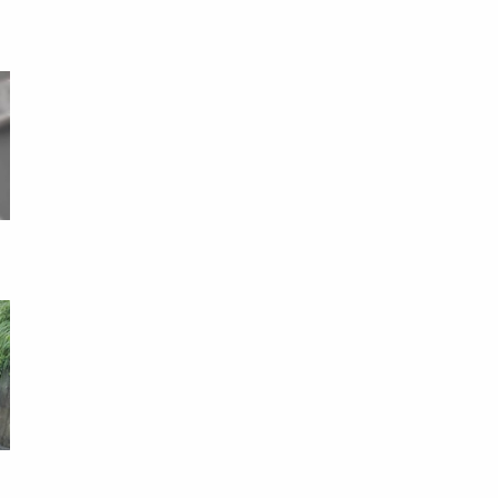
」
偷
搶