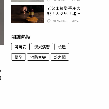
荒謬影片曝網傻眼
老父出殯變爭產大
戰！大女兒「堵門
鎖靈堂」討千萬
2026-08-08 20:57
法院判決出爐
關鍵熱搜
蔣萬安
漢光演習
松屋
懷孕
消防宣導
許育愷
時
靈