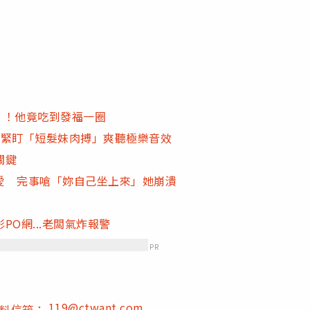
」！他竟吃到發福一圈
 緊盯「短髮妹肉搏」爽聽極樂音效
關鍵
愛 完事嗆「妳自己坐上來」她崩潰
O網...老闆氣炸報警
PR
119@ctwant.com
爆料信箱：