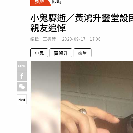
娛樂
即時
人物
汽車
小鬼驟逝／黃鴻升靈堂設民
專欄
親友追悼
房產新勢力
編輯：
王德蓉
2020-09-17 17:06
小鬼
黃鴻升
靈堂
Next