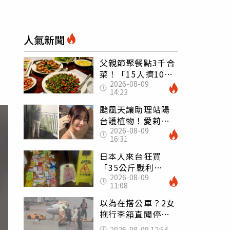
人氣新聞
父親節聚餐點3千合
菜！「15人擠10人
2026-08-09
桌」她餓到崩潰
14:23
網傻眼：讓店家看
笑話
颱風天讓助理站陽
台護植物！愛莉莎
2026-08-09
莎挨轟 笑回：他
16:31
不會被吹出去
日本人來台狂買
「35公斤戰利
2026-08-09
品」 連拜拜用紅
11:08
盤、「小心地滑」
告示牌也帶回家
以為在搭公車？2女
拖行李箱直闖停機
坪「揮手攔機」
2026-08-09 12:54