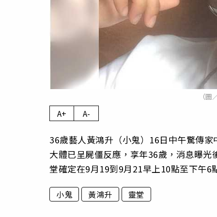
（圖
A+
A-
36歲藝人黃鴻升（小鬼）16日中午驚傳
大體已呈屍僵反應，享年36歲，消息曝光
堂確定在9月19到9月21早上10點至下
小鬼
黃鴻升
靈堂