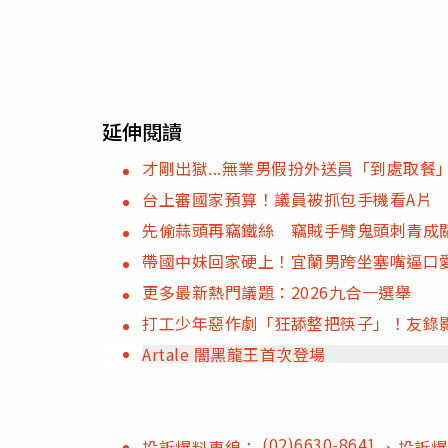
延伸閱讀
才剛出獄...無業男假扮外送員「到處取餐
台上審國家預算！議員被抓包手機看A片
先偷蒜頭再竊鐵絲 竊賊手臂鬼頭刺青成
帶國中妹回家硬上！宜蘭男跨坐塞嘴逼口
更多最新熱門議題：2026九合一選舉
打工少年惡作劇「狂舔整把筷子」！友錄影P
Artale 闇黑龍王首次登場
(02)6630-8641
投訴爆料專線：
、投訴