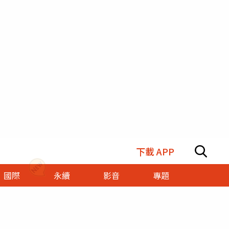
下載 APP
國際
永續
影音
專題