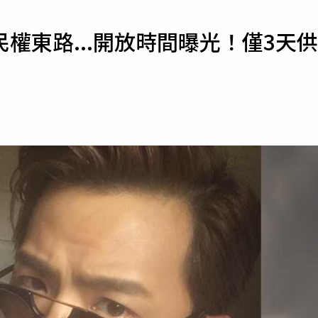
寵物
權東路...開放時間曝光！僅3天供
運勢
運動
梅酒