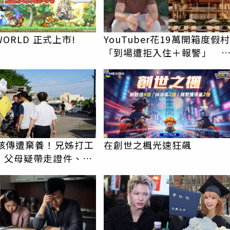
WORLD 正式上市!
YouTuber花19萬開箱度假
「到場遭拒入住＋報警」 
絲怒灌1星負評
PR
3孩傳遭棄養！兄姊打工
在創世之楓光速狂飆
 父母疑帶走證件、補
家