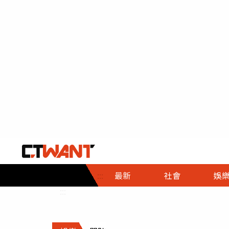
社會首頁
娛樂首頁
財經首頁
政
:::
最新
社會
娛
時事
即時
熱線
:::
直擊
大條
人物
調查
專題
３Ｃ