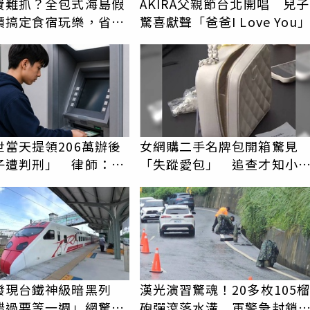
費難抓？全包式海島假
AKIRA父親節台北開唱 兒子
價搞定食宿玩樂，省錢
驚喜獻聲「爸爸I Love You
！
世當天提領206萬辦後
女網購二手名牌包開箱驚見
子遭判刑」 律師：搶
「失蹤愛包」 追查才知小
手是罪
是閨密
發現台鐵神級暗黑列
漢光演習驚魂！20多枚105榴
錯過要等一週」網驚：
砲彈滾落水溝 軍警急封鎖