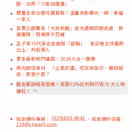
圈…合照「只能站邊邊」
周董全家出遊花蓮賞鯨！溫馨背影曝光…網：幸福
一家人
苗栗公館驚見「大批狗屍」皮毛遺骸四散各處 救
援團隊：現場慘不忍睹
孟子第73代孫女金曲獎「超胸」 昔記者主持舊照
出土…判若兩人
更多最新熱門議題：2026九合一選舉
烤肉超怪食材 「土虱的蛋」吃完掛急診…醫師疑
惑：那是什麼？
脆友都說相見恨晚！苦甜72%比利時巧克力 大人味
爆紅！
PR
(02)6630-8641
投訴爆料專線：
、投訴爆料信箱：
119@ctwant.com