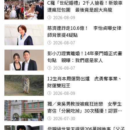
C羅「世紀婚禮」2千人搶看！新娘車
遭瘋狂包圍 最後竟是超大烏龍
2026-08-09
慈濟遭詐走10.6億！ 李怡貞曝女律
師背景提4疑點
2026-08-07
彭小刀證實離婚！14年豪門婚正式畫
句點 親曝：我們還是家人
2026-08-07
12生肖本周運勢出爐 虎勇奪事業、
財運雙冠王
2026-08-09
獨／東吳男教授被瘋狂迷戀 女學生
寄信「分屍吃掉」30次騷擾！認罪免
關
2026-07-30
母親過世當天提領206萬辦後事「父子