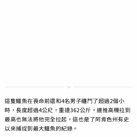
這隻鱷魚在喪命前還和4名男子纏鬥了超過2個小
時，長度超過4公尺，重達362公斤，連推高機拉到
最高也無法將他完全拉起，這也是了阿肯色州有史
以來捕捉到最大鱷魚的紀錄。