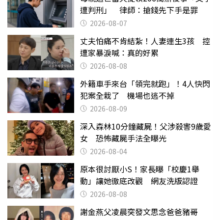
遭判刑」 律師：搶錢先下手是罪
2026-08-07
丈夫怕痛不肯結紮！人妻連生3孩 控
遭家暴淚喊：真的好累
2026-08-08
外籍車手來台「領完就跑」！4人快閃
犯案全栽了 機場也逃不掉
2026-08-09
深入森林10分鐘藏屍！父涉殺害9歲愛
女 恐怖藏屍手法全曝光
2026-08-04
原本很討厭小S！家長曝「校慶1舉
動」讓她徹底改觀 網友洗版認證
2026-08-08
謝金燕父凌晨突發文思念爸爸豬哥