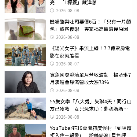
亮 「1標籤」藏洋蔥
2026-08-08
機場酪梨吐司要價6百！「只有一片麵
包」旅客傻眼 專家揭高價背後原因
2026-08-08
《陽光女子》串流上線！7.7億票房電
影在家就能看
2026-08-07
寬魚國際澄清單月營收波動 楊丞琳7
月演唱會爆滿營收大漲73%
2026-08-08
55歲女攀「八大秀」失聯4天！同行山
友已獲救 女兒急求助：剩我媽媽還
沒找到
2026-08-08
YouTuber花19萬開箱度假村「到場遭
拒入住＋報警」 粉絲怒灌1星負評