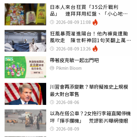
日本人來台狂買「35公斤戰利
品」 連拜拜用紅盤、「小心地
滑」告示牌也帶回家
2026-08-09 11:08
狂風暴雨灌進陽台！他內褲竟遭颱
風吹走 陳世軒神回1句笑翻上萬網
友
2026-08-09 13:26
帶著皮克敏一起出門吧
Pikmin Bloom
川習會再添變數？華府擬推史上規模
最大對台軍售
2026-08-06
以為在搭公車？2女拖行李箱直闖停機
坪「揮手攔機」 荒謬影片曝網傻眼
2026-08-09