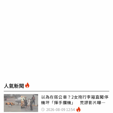
人氣新聞
以為在搭公車？2女拖行李箱直闖停
機坪「揮手攔機」 荒謬影片曝網
傻眼
2026-08-09 12:54