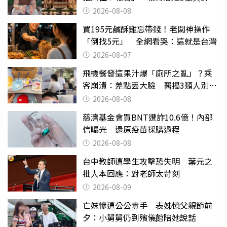
2026-08-08
買195元鹹酥雞忘帶錢！老闆神操作
「倒找5元」 全網看哭：這就是台灣
2026-08-07
飛機餐發這果汁爆「廁所之亂」？乘
客崩潰：差點丟大臉 醫揭3類人別亂
喝
2026-08-08
慈濟基金會買BNT遭詐10.6億！內部
信曝光 還原疫苗採購過程
2026-08-08
台中教師遭學生攻擊恐失明 葉元之
批人本回應：對老師太苛刻
2026-08-09
亡妹慘遭公公毒手 表姊憶父親節前
夕：小舅舅仍到殯儀館陪她說話