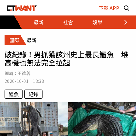
跳至主要內容區塊
下載 APP
最新
社會
娛樂
財經
國際
最新
破紀錄！男抓獲該州史上最長鱷魚 堆
高機也無法完全拉起
編輯：
王德蓉
2020-10-01 18:38
鱷魚
紀錄