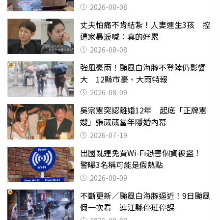
2026-08-08
丈夫怕痛不肯結紮！人妻連生3孩 控
遭家暴淚喊：真的好累
2026-08-08
強風豪雨！颱風白海豚不登陸仍影響
大 12縣市豪、大雨特報
2026-08-09
吳宗憲突認離婚12年 起底「正牌憲
嫂」張葳葳當年隱婚內幕
2026-07-19
出國亂連免費Wi-Fi恐害個資被盜！
警曝3名稱可能是假熱點
2026-08-09
不斷更新／颱風白海豚逼近！9日颱風
假一次看 連江縣停班停課