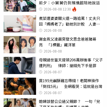
前夕：小舅舅仍到殯儀館陪她說話
2026-08-08 12:30
煮菜遭婆婆關火還一路追罵！丈夫只
回「媽媽老了」勸她別計較 人妻超
崩潰：我像台傭
2026-08-08
謝金燕父凌晨突發文思念爸爸豬哥
亮 「1標籤」藏洋蔥
2026-08-08
母親過世當天提領206萬辦後事「父子
遭判刑」 律師：搶錢先下手是罪
2026-08-07
買195元鹹酥雞忘帶錢！老闆神操作
「倒找5元」 全網看哭：這就是台灣
2026-08-07
媳婦該替公公過父親節？ 一句「兒
子是不存在嗎」引爆萬人共鳴