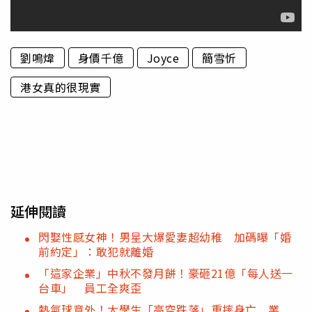
劉鳴煒
身價千億
Joyce
簡雪忻
港女真的很現實
延伸閱讀
閃娶性感女神！男星大爆愛妻超幼稚 加碼曝「婚
前約定」：敢犯就離婚
「這家企業」中秋不發月餅！豪砸21億「每人送一
台車」 員工全爽歪
熱氣球意外！大學生「高空跌落」重摔身亡 業