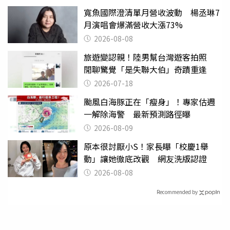
寬魚國際澄清單月營收波動 楊丞琳7
月演唱會爆滿營收大漲73%
2026-08-08
旅遊變認親！陸男幫台灣遊客拍照
閒聊驚覺「是失聯大伯」奇蹟重逢
2026-07-18
颱風白海豚正在「瘦身」！專家估週
一解除海警 最新預測路徑曝
2026-08-09
原本很討厭小S！家長曝「校慶1舉
動」讓她徹底改觀 網友洗版認證
2026-08-08
Recommended by