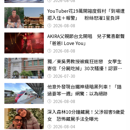
2026-08-08
YouTuber花19萬開箱度假村「到場遭
拒入住＋報警」 粉絲怒灌1星負評
2026-08-08
AKIRA父親節台北開唱 兒子驚喜獻聲
「爸爸I Love You」
2026-08-08
獨／東吳男教授被瘋狂迷戀 女學生
寄信「分屍吃掉」30次騷擾！認罪免
關
2026-07-30
他意外發現台鐵神級暗黑列車！「錯
過要等一週」網驚：以為絕跡
2026-08-08
深入森林10分鐘藏屍！父涉殺害9歲愛
女 恐怖藏屍手法全曝光
2026-08-04