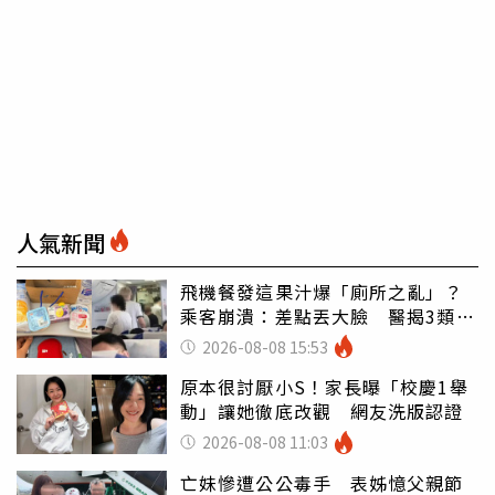
人氣新聞
飛機餐發這果汁爆「廁所之亂」？
乘客崩潰：差點丟大臉 醫揭3類人
別亂喝
2026-08-08 15:53
原本很討厭小S！家長曝「校慶1舉
動」讓她徹底改觀 網友洗版認證
2026-08-08 11:03
亡妹慘遭公公毒手 表姊憶父親節