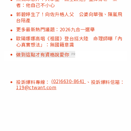
者：他自己不小心
郭碧婷生了！向佐升格人父 公婆向華強、陳嵐飛
台陪產
更多最新熱門議題：2026九合一選舉
歐陽娜娜高唱《祖國》登台挺大陸 命理師曝「內
心真實想法」：無國籍意識
做到這點才有資格說愛你
PR
(02)6630-8641
投訴爆料專線：
、投訴爆料信箱：
119@ctwant.com