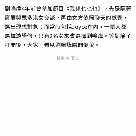
劉鳴煒4年前曾參加節目《我係乜乜乜》，先是隔著
窗簾與眾多港女交談，再由女方依照聊天的感覺，
選出理想對象；而當時包括Joyce在內，一票人都
選擇游學修，只有2名女來賓選擇劉鳴煒。等到簾子
打開後，大家一看見劉鳴煒瞬間倒戈。