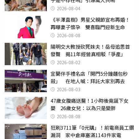
2026-08-04
《半澤直樹》男星父親節宣布再婚！
再曝妻子懷孕 雙喜臨門迎新生命
2026-08-08
陽明交大教授砍死妹夫！岳母追思首
發聲 揭11年經營真相駁「爭產」
2026-08-02
宜蘭伴手禮名店「開門5分鐘麵包秒
殺」 在地人喊：拜託大家別再去
2026-08-03
47歲女腹痛送醫！1小時後竟誕下女
嬰 26歲女兒：以為只是變胖
2026-08-08
狂刷3711筆「0元購」！前電商員工鑽
漏洞 家中倉庫塞滿1143件家電