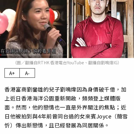
（圖／翻攝自RTHK 香港電台YouTube、翻攝自劉鳴煒IG）
A+
A-
香港富商劉鑾雄的兒子劉鳴煒因為身價破千億，加
上近日香港海洋公園重新開啟，頻頻登上媒體版
面。然而，他的戀情也一直是外界關注的焦點；近
日他被拍到與4年前曾同台過的女來賓Joyce（簡雪
忻）傳出新戀情，且已經發展為同居關係。