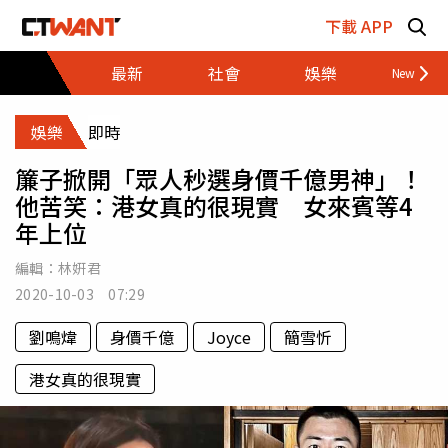
跳至主要內容區塊
下載 APP
最新
社會
娛樂
財經
娛樂
即時
簾子掀開「眾人秒選身價千億男神」！
他苦笑：港女真的很現實 女來賓等4
年上位
編輯：
林姸君
2020-10-03 07:29
劉鳴煒
身價千億
Joyce
簡雪忻
港女真的很現實