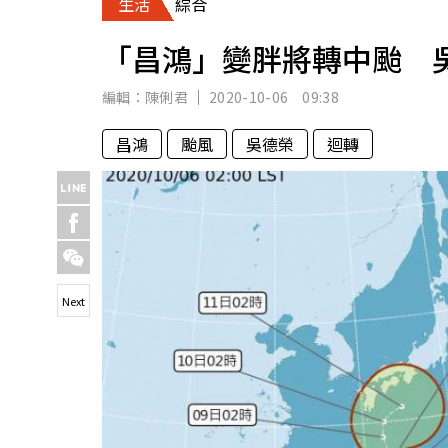
生活
綜合
人物
汽車
「昌鴻」變胖將轉中颱 
專欄
房產新勢力
編輯：
陳俐君
2020-10-06 09:38
昌鴻
颱風
吳德榮
迴轉
Next