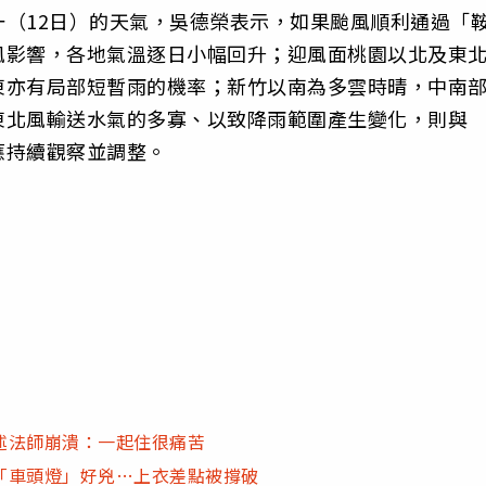
（12日）的天氣，吳德榮表示，如果颱風順利通過「
風影響，各地氣溫逐日小幅回升；迎風面桃園以北及東
東亦有局部短暫雨的機率；新竹以南為多雲時晴，中南
東北風輸送水氣的多寡、以致降雨範圍產生變化，則與
應持續觀察並調整。
述法師崩潰：一起住很痛苦
「車頭燈」好兇…上衣差點被撐破