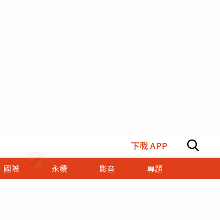
下載 APP
國際
永續
影音
專題