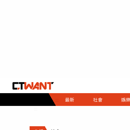
社會首頁
娛樂首頁
財經首頁
政
:::
最新
社會
娛
時事
即時
熱線
:::
直擊
大條
人物
調查
專題
３Ｃ