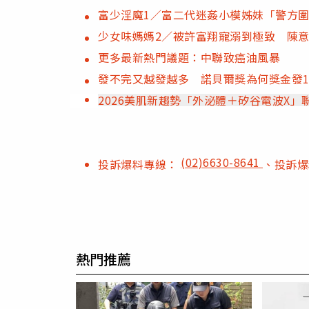
富少淫魔1／富二代迷姦小模姊妹「警方
少女味媽媽2／被許富翔寵溺到極致 陳
更多最新熱門議題：中聯致癌油風暴
發不完又越發越多 諾貝爾獎為何獎金發1
2026美肌新趨勢「外泌體＋矽谷電波X
(02)6630-8641
投訴爆料專線：
、投訴
熱門推薦