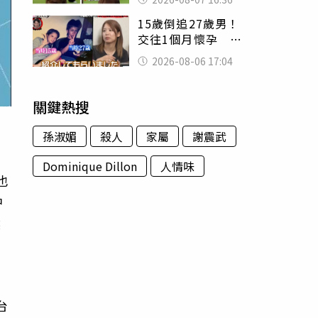
友被圈粉
15歲倒追27歲男！
交往1個月懷孕 36
歲當阿嬤故事曝光
2026-08-06 17:04
關鍵熱搜
孫淑媚
殺人
家屬
謝震武
Dominique Dillon
人情味
也
中
然
台