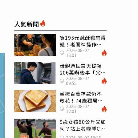
人氣新聞
買195元鹹酥雞忘帶
錢！老闆神操作
2026-08-07
「倒找5元」 全網
16:01
看哭：這就是台灣
母親過世當天提領
206萬辦後事「父子
2026-08-07
遭判刑」 律師：
09:55
搶錢先下手是罪
坐擁百萬存款仍不
敢花！74歲獨居翁
2026-08-07
「1餐只吃1片吐
12:01
司」 半年後暴瘦
嚇壞女兒
9歲女孩60公斤又如
何？站上啦啦隊C位
驚艷全場 千萬網
2026-08-07 16:36