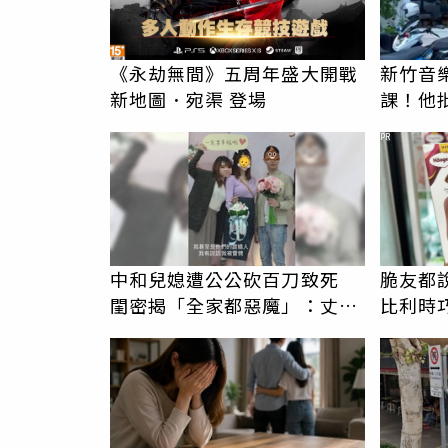
《永劫無間》五周年盛大開戰
新竹音
新地圖．宛渠 登場
課！他
駁：閉
PR
中和兒媳遭公公砍百刀致死
脆友都
閨密揭「全家都惡魔」：丈夫
比利時
在老婆時懷孕摔東西