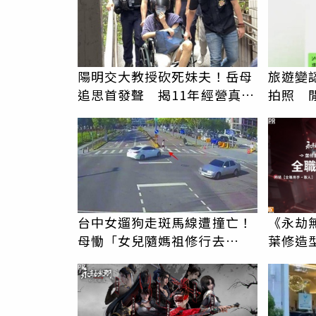
陽明交大教授砍死妹夫！岳母
旅遊變
追思首發聲 揭11年經營真相
拍照 
駁「爭產」
伯」奇
PR
台中女遛狗走斑馬線遭撞亡！
《永劫
母慟「女兒隨媽祖修行去
葉修造
了」 駕駛過失致死判9月
PR