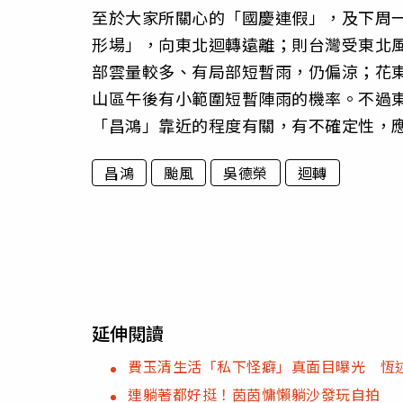
至於大家所關心的「國慶連假」，及下周一
形場」，向東北迴轉遠離；則台灣受東北
部雲量較多、有局部短暫雨，仍偏涼；花
山區午後有小範圍短暫陣雨的機率。不過
「昌鴻」靠近的程度有關，有不確定性，
昌鴻
颱風
吳德榮
迴轉
延伸閱讀
費玉清生活「私下怪癖」真面目曝光 恆
連躺著都好挺！茵茵慵懶躺沙發玩自拍 