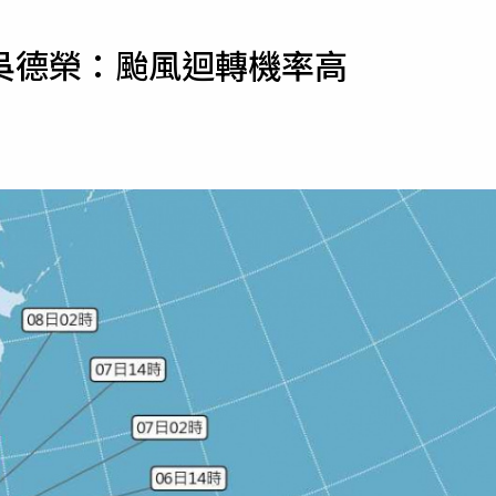
寵物
吳德榮：颱風迴轉機率高
運勢
運動
梅酒