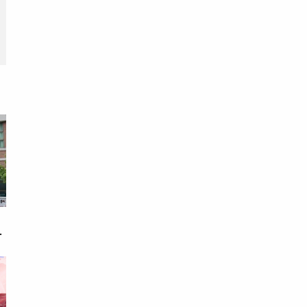
期
戀
次