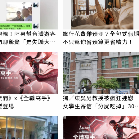
認親！陸男幫台灣遊客
旅行花費難預測？全包式假
閒聊驚覺「是失聯大
不只幫你省預算更省精力！
蹟重逢
無間》x《全職高手》
獨／東吳男教授被瘋狂迷
型登場
女學生寄信「分屍吃掉」30
騷擾！認罪免關
PR