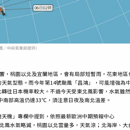
圖／中央氣象局提供）
影響，桃園以北及宜蘭地區，會有局部短暫雨，花東地區
天氣型態。而今年第14號颱風「昌鴻」，可能增強為
北轉往日本機率較大。不過今天受東北風影響，水氣雖
但中南部高溫仍達33℃，須注意日夜及南北溫差。
洩天機」專欄中提到，依照最新歐洲中期預報中心
東北風水氣略減，桃園以北雲量多，天氣涼；北海岸、大