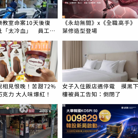
樂教室命案10天後復
《永劫無間》x《全職高手》
批「太冷血」 員工怒
葉修造型登場
上嘴
說相見恨晚！苦甜72%
女子入住飯店遇停電 摸黑
巧克力 大人味爆紅！
樓被員工告知：倒閉了
PR