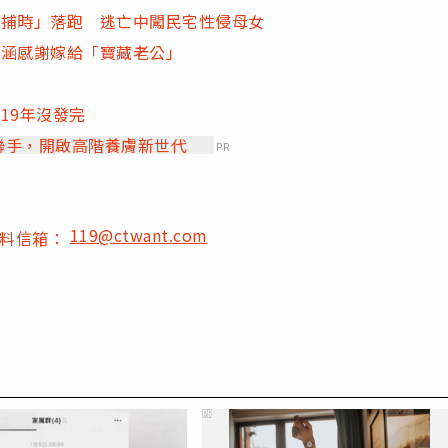
圍捕時」落跑 逃亡中闖民宅性侵母女
意涵感謝嫁給「寶藏老公」
19年沒發完
」聯手，開啟高階養膚新世代
PR
119@ctwant.com
爆料信箱：
PR