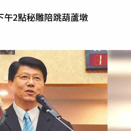
寵物
下午2點秘雕陪跳葫蘆墩
運勢
運動
梅酒