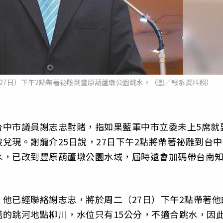
27日）下午2點帶著祕雕到豐原葫蘆墩公園跳水。（圖／報系資料照）
台中市議員謝志忠對賭，指如果藍軍中市立委未上5席就
兌現。謝龍介25日說，27日下午2點將帶著祕雕到台中
水，已改到豐原葫蘆墩公園水域，屆時還會加碼帶台南
他已經聯絡謝志忠，將於周二（27日）下午2點帶著他
的跳河地點柳川，水位只有15公分，不適合跳水，因