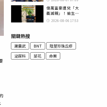
用鮮卑文寫詩？
億萬富豪遭兒「大
義滅親」！偷生子
怕曝光 竟盜鄰居
2026-08-06 17:53
身份辦假證落戶
關鍵熱搜
謝震武
BNT
陰莖珍珠丘疹
泌尿科
菜花
命案
要
知
的
此