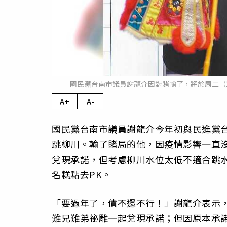
國民黨台南市議員謝龍介因對賭輸了，將於周二（
A+
A-
國民黨台南市議員謝龍介今年初與民進黨
跳柳川。輸了賭局的他，因疫情影響一直沒
兌現承諾，但考慮柳川水位太低不適合跳
名糕點去PK。
「要過年了，債不還不行！」謝龍介表示，
難兄難弟祕雕一起兌現承諾；但因原本承諾