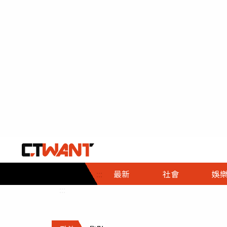
社會首頁
娛樂首頁
財經首頁
政
:::
最新
社會
娛
時事
即時
熱線
:::
直擊
大條
人物
調查
專題
３Ｃ