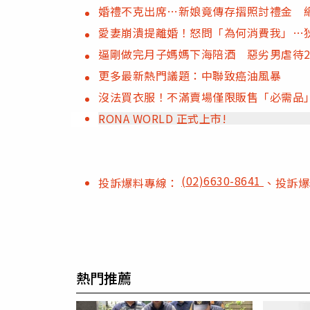
婚禮不克出席…新娘竟傳存摺照討禮金 
愛妻崩潰提離婚！怒問「為何消費我」…
逼剛做完月子媽媽下海陪酒 惡劣男虐待
更多最新熱門議題：中聯致癌油風暴
沒法買衣服！不滿賣場僅限販售「必需品
RONA WORLD 正式上市!
(02)6630-8641
投訴爆料專線：
、投訴
熱門推薦