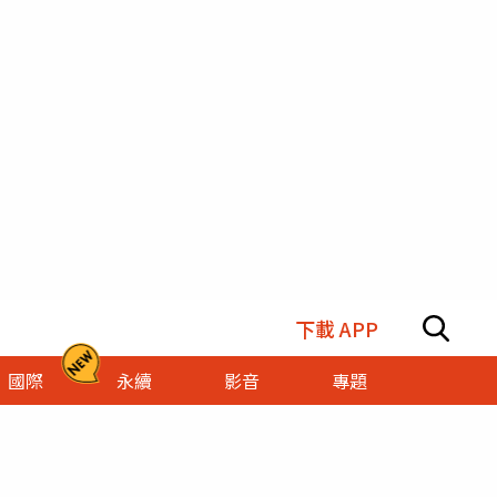
下載 APP
國際
永續
影音
專題