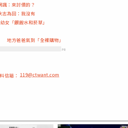
網諷：來討債的？
狄志為回：我沒有
2幼女「餵餿水和菸草」
」 地方爸爸氣到「全裸購物」
PR
119@ctwant.com
爆料信箱：
PR