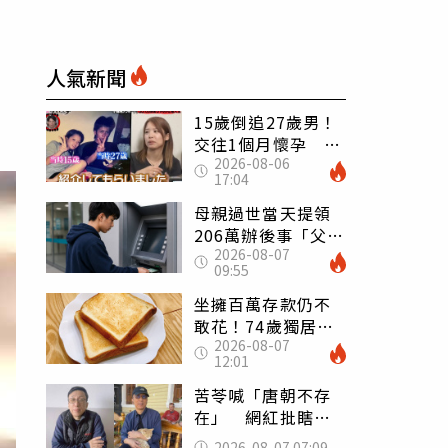
人氣新聞
15歲倒追27歲男！
交往1個月懷孕 36
2026-08-06
歲當阿嬤故事曝光
17:04
母親過世當天提領
206萬辦後事「父子
2026-08-07
遭判刑」 律師：
09:55
搶錢先下手是罪
坐擁百萬存款仍不
敢花！74歲獨居翁
2026-08-07
「1餐只吃1片吐
12:01
司」 半年後暴瘦
嚇壞女兒
苦苓喊「唐朝不存
在」 網紅批瞎編
歷史：李白、杜甫
2026-08-07 07:09