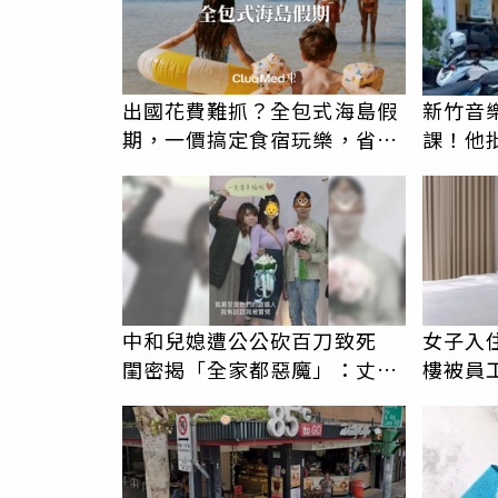
出國花費難抓？全包式海島假
新竹音
期，一價搞定食宿玩樂，省錢
課！他
更省心！
駁：閉
中和兒媳遭公公砍百刀致死
女子入
閨密揭「全家都惡魔」：丈夫
樓被員
在老婆時懷孕摔東西