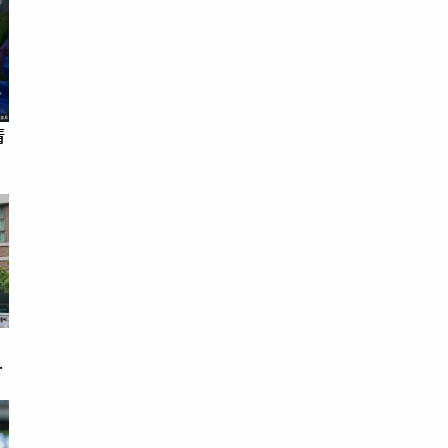
清
戀
次