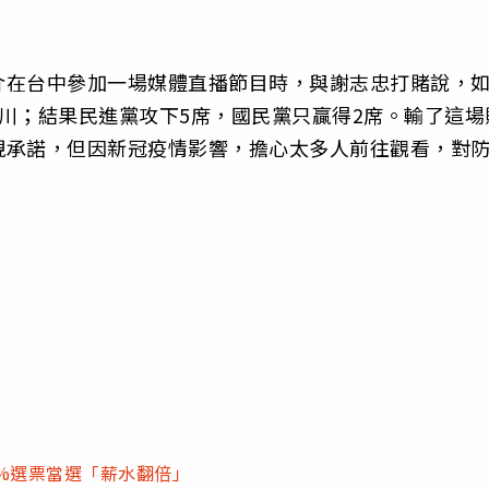
介在台中參加一場媒體直播節目時，與謝志忠打賭說，
川；結果民進黨攻下5席，國民黨只贏得2席。輸了這場
現承諾，但因新冠疫情影響，擔心太多人前往觀看，對
%選票當選「薪水翻倍」