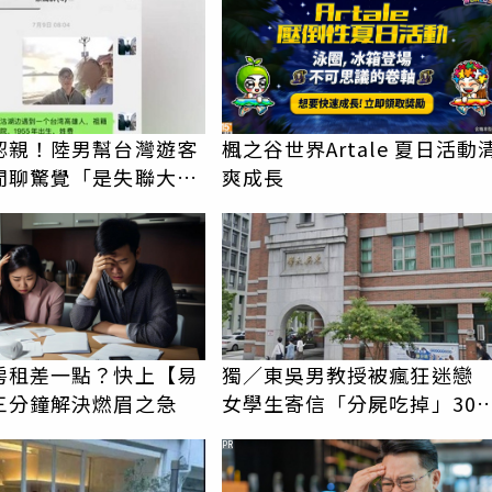
認親！陸男幫台灣遊客
楓之谷世界Artale 夏日活動
閒聊驚覺「是失聯大
爽成長
蹟重逢
房租差一點？快上【易
獨／東吳男教授被瘋狂迷
三分鐘解決燃眉之急
女學生寄信「分屍吃掉」30
騷擾！認罪免關
PR