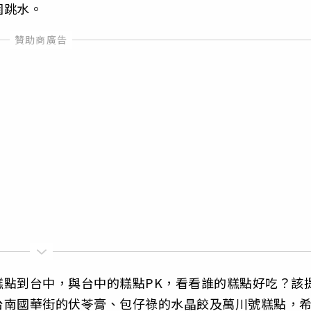
園跳水。
糕點到台中，與台中的糕點PK，看看誰的糕點好吃？該
台南國華街的伏苓膏、包仔祿的水晶餃及萬川號糕點，