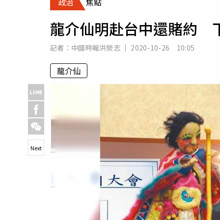
政治
焦點
人物
汽車
龍介仙明赴台中還賭約 
專欄
房產新勢力
記者：
中國時報洪榮志
2020-10-26 10:05
龍介仙
Next