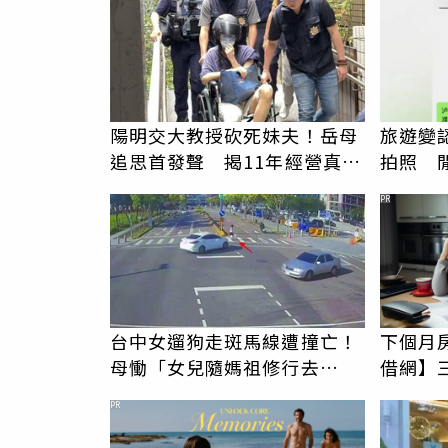
陽明交大教授砍死妹夫！岳母
旅遊變
追思首發聲 揭11年經營真相
拍照 
駁「爭產」
伯」奇
PR
台中女遛狗走斑馬線遭撞亡！
下個月
母慟「女兒隨媽祖修行去
借網】
了」 駕駛過失致死判9月
PR