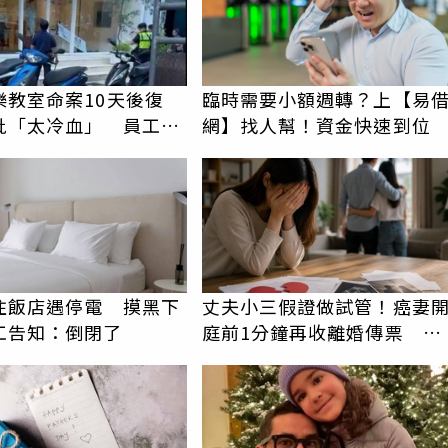
樂教室命案10天後復
臨時需要小額週轉？上【易
批「太冷血」 員工怒
網】找人幫！資金快速到位
上嘴
住飯店遇停電 摸黑下
丈夫小三假證做試管！癌妻
工告知：倒閉了
庭前1分鐘再收離婚傳票 她
崩潰：比八點檔還扯