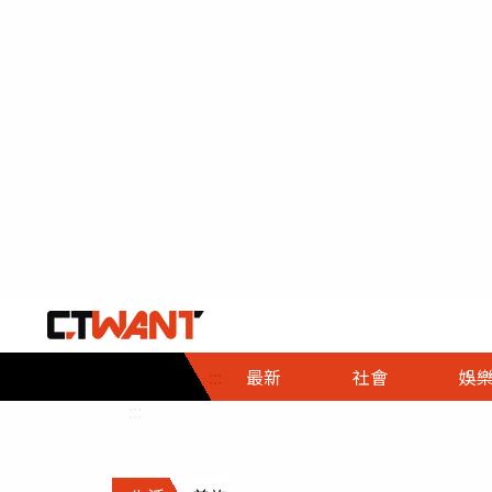
社會首頁
娛樂首頁
財經首頁
政
:::
最新
社會
娛
時事
即時
熱線
:::
直擊
大條
人物
調查
專題
３Ｃ