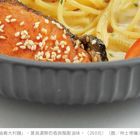
油義大利麵」，兼具濃醇奶香與酸甜滋味。（260元）（圖／林士傑攝