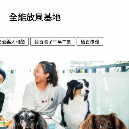
寵物
球 全能放風基地
運勢
運動
梅酒
奶油義大利麵
蒜香骰子牛早午餐
柚香炸雞