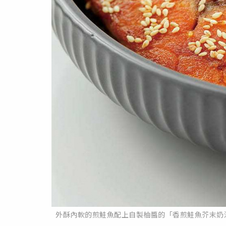
外酥內軟的煎鮭魚配上自製柚醬的「香煎鮭魚芥末奶