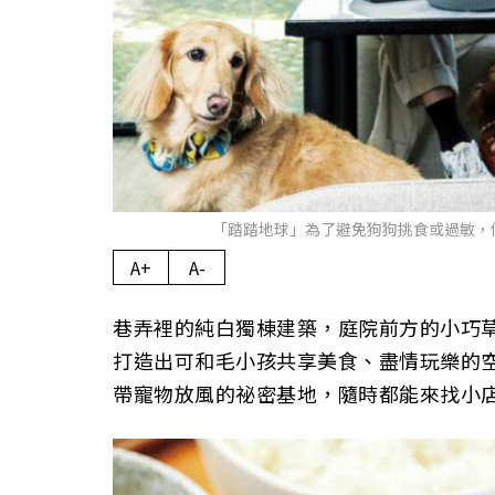
「踏踏地球」為了避免狗狗挑食或過敏，
A+
A-
巷弄裡的純白獨棟建築，庭院前方的小巧
打造出可和毛小孩共享美食、盡情玩樂的
帶寵物放風的祕密基地，隨時都能來找小