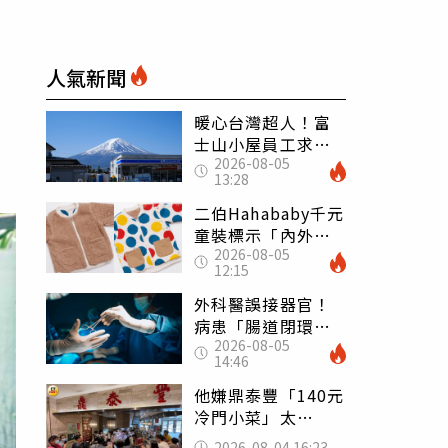
人氣新聞
暖心台灣超人！富
士山小屋員工求助
2026-08-05
「想活下去」 山
13:28
友狂背物資上山：
台灣真的是寶島
二伯Hahababy千元
童裝標示「內外層
2026-08-05
皆純棉」 SGS檢
12:15
測證明：內裡100%
聚酯纖維
外科醫誤接器官！
病患「腸道閉環」
2026-08-05
無法排便險死 同
14:46
行看傻：糟糕至極
他嫌鼎泰豐「140元
冷門小菜」太
貴！ 老饕卻狂推
2026-08-04 16:23