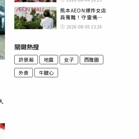
神調味：自己做不
熊本AEON爆炸女店
出來
員罹難！守靈儀式
擺純白婚紗 「妻
2026-08-05 13:24
已不在身邊」他淚
喊：無法想像
關鍵熱搜
許景瀚
地震
女子
西雅圖
外食
牛腱心
門
人