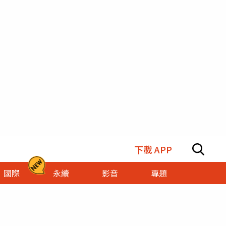
下載 APP
國際
永續
影音
專題