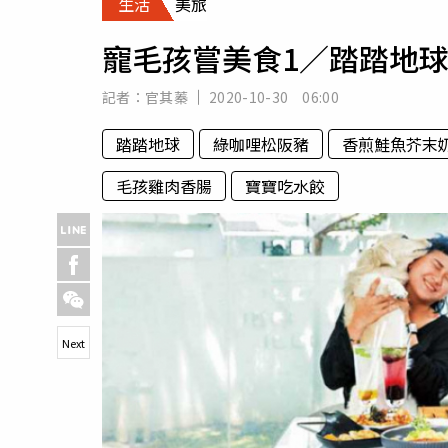
生活
美旅
人物
汽車
寵毛孩嘗美食1／踏踏地
專欄
房產新勢力
記者：
官其蓁
2020-10-30 06:00
踏踏地球
綠咖哩松阪豬
香煎鮭魚芥末
毛孩雞肉香腸
寶寶吃水餃
Next