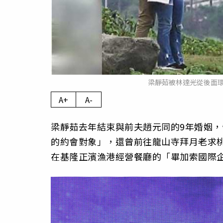
梁靜茹被林達光從後面
A+
A-
梁靜茹去年結束與前夫趙元同的9年婚姻，
的約會對象」，還曾前往龍山寺拜月老求
在基隆正濱漁港經營餐廳的「畢加索國際