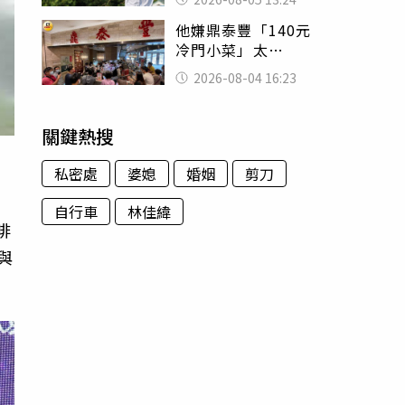
已不在身邊」他淚
他嫌鼎泰豐「140元
喊：無法想像
冷門小菜」太
貴！ 老饕卻狂推
2026-08-04 16:23
神調味：自己做不
出來
關鍵熱搜
私密處
婆媳
婚姻
剪刀
自行車
林佳緯
啡
與