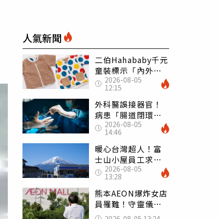
人氣新聞
二伯Hahababy千元
童裝標示「內外層
2026-08-05
皆純棉」 SGS檢
12:15
測證明：內裡100%
聚酯纖維
外科醫誤接器官！
病患「腸道閉環」
2026-08-05
無法排便險死 同
14:46
行看傻：糟糕至極
暖心台灣超人！富
士山小屋員工求助
2026-08-05
「想活下去」 山
13:28
友狂背物資上山：
台灣真的是寶島
熊本AEON爆炸女店
員罹難！守靈儀式
擺純白婚紗 「妻
2026-08-05 13:24