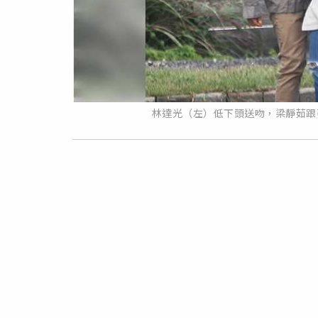
林達光（左）低下頭送吻，梁靜茹