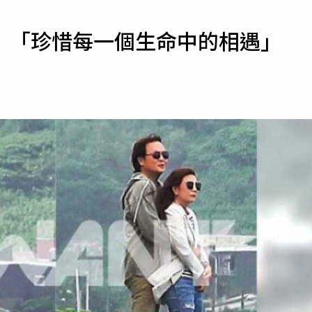
寵物
 「珍惜每一個生命中的相遇」
運勢
運動
梅酒