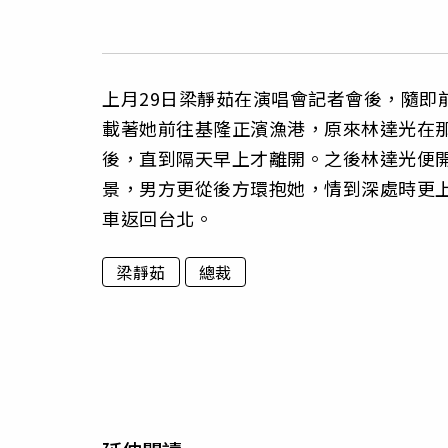
上月29日梁靜茹在演唱會記者會後，
隨即
載著她前往基隆正濱漁港，
原來林達光在
後，直到隔天早上才離開。
之後林達光便
景，男方更從後方環抱她，
情到深處時更
車返回台北。
梁靜茹
總裁