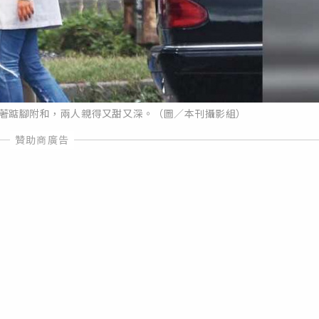
跟著踮腳附和，兩人親得又甜又深。（圖／本刊攝影組）