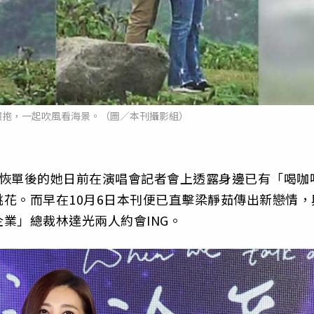
環抱，一起吹風看海景。（圖／本刊攝影組）
恢單後的她日前在演唱會記者會上透露身邊已有「
喝咖
桃花。
而早在10月6日本刊便已直擊梁靜茹傳出新戀情，
企業」
總裁林達光兩人約會ING。