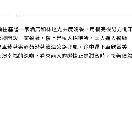
前往基隆一家酒店和林達光共度晚餐，
用餐完後男方開
那邊開設一家餐廳，樓上是私人招待所，
兩人進入餐廳
開車載著梁靜茹沿著濱海公路兜風，
途中還下車欣賞美
上演幸福的深吻，看來兩人的戀情正是甜蜜時，
接著便