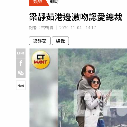
娛樂
即時
人物
汽車
梁靜茹港邊激吻認愛總裁
專欄
房產新勢力
記者：
常朝貴
2020-11-04 14:17
梁靜茹
總裁
Next