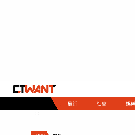
社會首頁
娛樂首頁
財經首頁
政
:::
最新
社會
娛
時事
即時
熱線
:::
直擊
大條
人物
調查
專題
３Ｃ