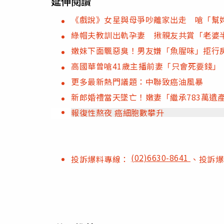
延伸閱讀
《戲說》女星與母爭吵離家出走 嗆「幫
綠帽夫教訓出軌孕妻 揪親友共賞「老婆
嫩妹下面飄惡臭！男友嫌「魚腥味」拒行
高國華曾嗆41歲主播前妻「只會死要錢」
更多最新熱門議題：中聯致癌油風暴
新郎婚禮當天墜亡！嫩妻「繼承783萬遺
報復性熬夜 癌細胞數攀升
(02)6630-8641
投訴爆料專線：
、投訴