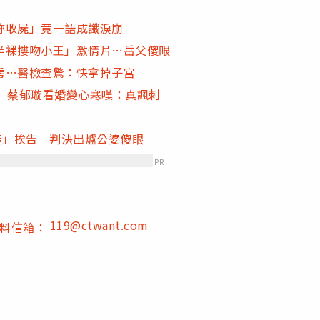
妳收屍」竟一語成讖淚崩
半裸摟吻小王」激情片…岳父傻眼
房…醫檢查驚：快拿掉子宮
 蔡郁璇看婚變心寒嘆：真諷刺
產」挨告 判決出爐公婆傻眼
PR
119@ctwant.com
爆料信箱：