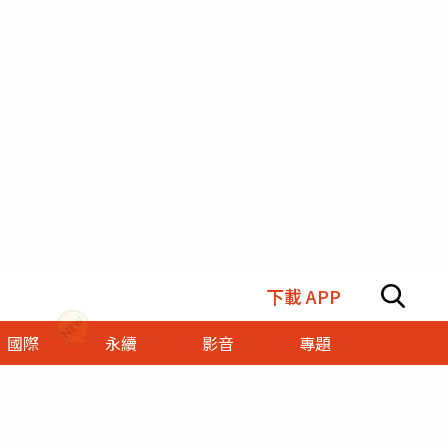
下載 APP
國際
永續
影音
專題