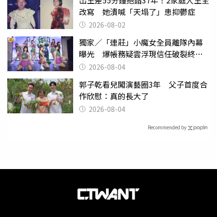
改寫 她潰喊「天塌了」患抑鬱症
2026-08-02
獨家／「連莊」小魔女全員離隊內幕
曝光 爆帳務疑雲浮現信任破裂終止
合作！
2026-08-04
郭子乾看兒闖演藝圈3年 父子首度合
作欣慰：真的長大了
2026-08-04
Recommended by