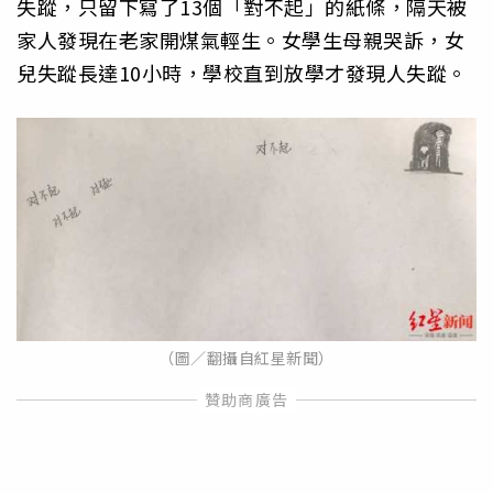
失蹤，只留下寫了13個「對不起」的紙條，隔天被
家人發現在老家開煤氣輕生。女學生母親哭訴，女
兒失蹤長達10小時，學校直到放學才發現人失蹤。
（圖／翻攝自紅星新聞）