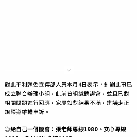
對此平利縣委宣傳部人員本月4日表示，針對此事已
成立聯合辦理小組，此前曾組織聽證會，並且已對
相關問題進行回應，家屬如對結果不滿，建議走正
規渠道維權申訴。
◎給自己一個機會：張老師專線1980、安心專線