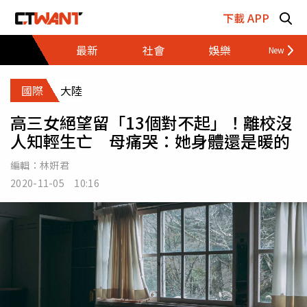
跳至主要內容區塊
下載 APP
最新
社會
娛樂
財經
國際
大陸
高三女絕望留「13個對不起」！離校沒
人知輕生亡 母痛哭：她身體還是暖的
編輯：
林姸君
2020-11-05 10:16