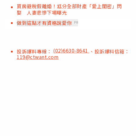
買房避稅假離婚！尪分全部財產「愛上閨密」閃
娶 人妻悲慘下場曝光
做到這點才有資格說愛你
PR
(02)6630-8641
投訴爆料專線：
、投訴爆料信箱：
119@ctwant.com