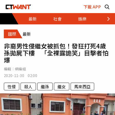
跳至主要內容區塊
下載 APP
最新
社會
娛樂
財經
國際
最新
非裔男性侵繼女被抓包！發狂打死4歲
孫拋屍下樓 「全裸露詭笑」目擊者怕
爆
編輯：
網編組
2020-11-30 02:00
性侵
殺人
繼孫
繼女
馬來西亞