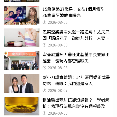
15歲倒追27歲男！交往1個月懷孕
36歲當阿嬤故事曝光
2026-08-06
煮菜遭婆婆關火還一路追罵！丈夫只
回「媽媽老了」勸她別計較 人妻超
崩潰：我像台傭
2026-08-08
宏碁發重訊！辭任兆基董事長並撤出
經營：發現內部管理缺失
2026-08-08
彭小刀證實離婚！14年豪門婚正式畫
句點 親曝：我們還是家人
2026-08-07
粗油驗出苯駢芘卻沒通報？ 學者解
析：依現行法規台糖沒有通報義務
2026-08-08