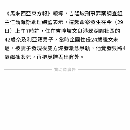
《馬來西亞東方報》報導，吉隆坡刑事罪案調查組
主任聶羅斯助理總監表示，這起命案發生在今（29
日）上午7時許，住在吉隆坡文良港翠湖園社區的
42歲奈及利亞籍男子，當時企圖性侵24歲繼女未
遂，被妻子發現後雙方爆發激烈爭執，他竟發狠將4
歲繼孫殺死，再把屍體丟出窗外。