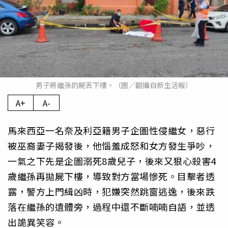
男子將繼孫的屍丟下樓。（圖／翻攝自新生活報）
A+
A-
馬來西亞一名奈及利亞籍男子企圖性侵繼女，惡行
被巫裔妻子揭發後，他惱羞成怒和女方發生爭吵，
一氣之下先是企圖溺死8歲兒子，後來又狠心殺害4
歲繼孫再拋屍下樓，導致對方當場慘死。目擊者透
露，警方上門緝凶時，犯嫌突然跳窗逃逸，後來跌
落在繼孫的遺體旁，過程中還不斷喃喃自語，並透
出詭異笑容。