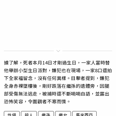
據了解，死者本月14日才剛過生日，一家人當時替
他舉辦小型生日派對，嫌犯也在現場，一家8口還拍
下全家福留念，沒有任何異樣。目擊者提到，嫌犯
全身赤裸墜樓後，剛好跌落在繼孫的遺體旁，因腿
部受傷無法逃走，被捕時還不斷喃喃自語，並露出
恐怖笑容，令圍觀者不寒而慄。
性侵
殺人
繼孫
繼女
馬來西亞