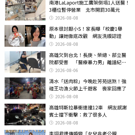
南港LaLaport施工鷹架倒塌1人送醫！
3櫃位暫停營業 北市開罰30萬元
2026-08-08
原本很討厭小S！家長曝「校慶1舉
動」讓她徹底改觀 網友洗版認證
2026-08-08
高雄欠到台北！長庚、榮總、部立醫
院都受害 「醫療暴力男」離譜紀錄
曝光
2026-08-06
清水「送肉粽」今晚赴芳苑送煞！強
碰王功漁火節上千遊客 喪家回應了
2026-08-08
高雄特斯拉暴衝連撞12車 網友感謝
賓士擋下衝擊：救了很多人
2026-08-08
李翊君遭傳婚變「女兒非老公親