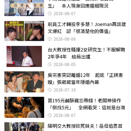
生」 本人現身回應婚姻現況
2026-08-07
前員工才轉投李多慧！Joeman再談建
文爆紅 認「很清楚他的價值」
2026-08-06
台大教授性騷擾2女研究生！不服解聘
2年爭4年 結局出爐
2026-08-05
吳宗憲突認離婚12年 起底「正牌憲
嫂」張葳葳當年隱婚內幕
2026-07-19
買195元鹹酥雞忘帶錢！老闆神操作
「倒找5元」 全網看哭：這就是台灣
2026-08-07
陽明交大教授砍死妹夫！岳母追思首