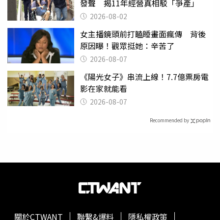
發聲 揭11年經營真相駁「爭產」
2026-08-02
女主播鏡頭前打瞌睡畫面瘋傳 背後
原因曝！觀眾挺她：辛苦了
2026-08-07
《陽光女子》串流上線！7.7億票房電
影在家就能看
2026-08-07
Recommended by
關於CTWANT
聯繫&爆料
隱私權政策