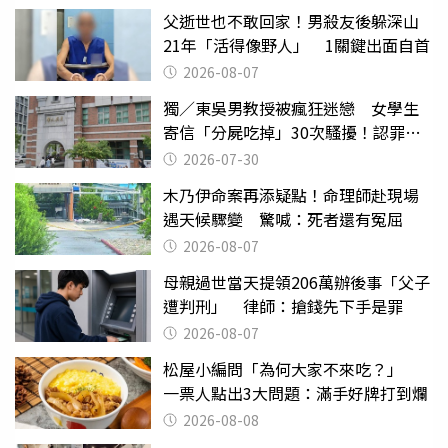
父逝世也不敢回家！男殺友後躲深山
21年「活得像野人」 1關鍵出面自首
2026-08-07
獨／東吳男教授被瘋狂迷戀 女學生
寄信「分屍吃掉」30次騷擾！認罪免
關
2026-07-30
木乃伊命案再添疑點！命理師赴現場
遇天候驟變 驚喊：死者還有冤屈
2026-08-07
母親過世當天提領206萬辦後事「父子
遭判刑」 律師：搶錢先下手是罪
2026-08-07
松屋小編問「為何大家不來吃？」
一票人點出3大問題：滿手好牌打到爛
2026-08-08