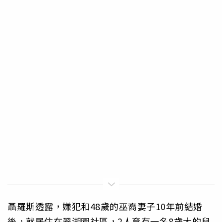
聶羅斯透露，嫌犯和48歲的巫裔妻子10年前結婚
後，就居住在翠湖園社區，2人育有一名8歲大的兒