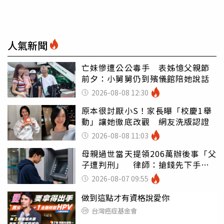
人氣新聞
亡妹慘遭公公毒手 表姊憶父親節
前夕：小舅舅仍到殯儀館陪她說話
2026-08-08 12:30
原本很討厭小S！家長曝「校慶1舉
動」讓她徹底改觀 網友洗版認證
2026-08-08 11:03
母親過世當天提領206萬辦後事「父
子遭判刑」 律師：搶錢先下手是
罪
2026-08-07 09:55
做到這點才有資格說愛你
台灣癌症基金會