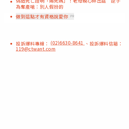
偽造死亡證明「賜死媽」！老母親心碎出庭 逆子
為奪產嗆：別人假扮的
做到這點才有資格說愛你
PR
(02)6630-8641
投訴爆料專線：
、投訴爆料信箱：
119@ctwant.com