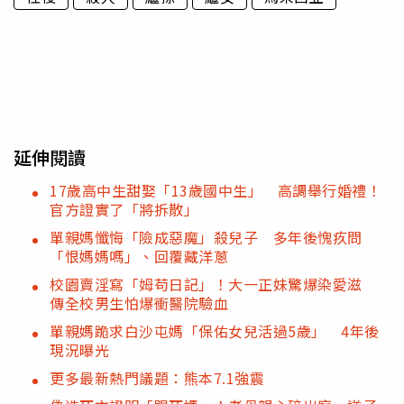
延伸閱讀
17歲高中生甜娶「13歲國中生」 高調舉行婚禮！
官方證實了「將拆散」
單親媽懺悔「險成惡魔」殺兒子 多年後愧疚問
「恨媽媽嗎」、回覆藏洋蔥
校園賣淫寫「姆苟日記」！大一正妹驚爆染愛滋
傳全校男生怕爆衝醫院驗血
單親媽跪求白沙屯媽「保佑女兒活過5歲」 4年後
現況曝光
更多最新熱門議題：熊本7.1強震