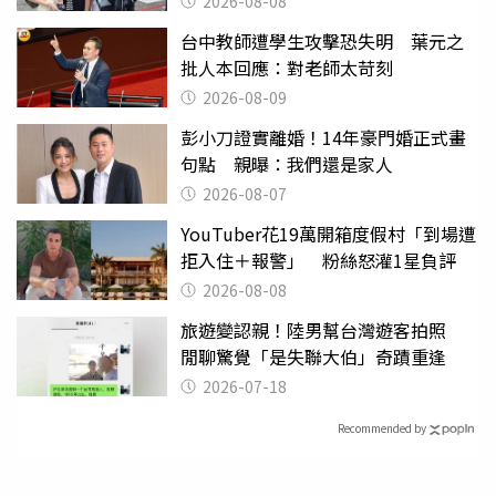
2026-08-08
台中教師遭學生攻擊恐失明 葉元之
批人本回應：對老師太苛刻
2026-08-09
彭小刀證實離婚！14年豪門婚正式畫
句點 親曝：我們還是家人
2026-08-07
YouTuber花19萬開箱度假村「到場遭
拒入住＋報警」 粉絲怒灌1星負評
2026-08-08
旅遊變認親！陸男幫台灣遊客拍照
閒聊驚覺「是失聯大伯」奇蹟重逢
2026-07-18
Recommended by