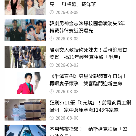
亮 「1標籤」藏洋蔥
2026-08-08
韓劇男神金志洙爆校園霸凌消失5年
轉戰菲律賓近況曝光
2026-08-08
陽明交大教授砍死妹夫！岳母追思首
發聲 揭11年經營真相駁「爭產」
2026-08-02
《半澤直樹》男星父親節宣布再婚！
再曝妻子懷孕 雙喜臨門迎新生命
2026-08-08
狂刷3711筆「0元購」！前電商員工鑽
漏洞 家中倉庫塞滿1143件家電
2026-08-08
不用熬夜操盤！ 納斯達克拍板「23
小時交易」