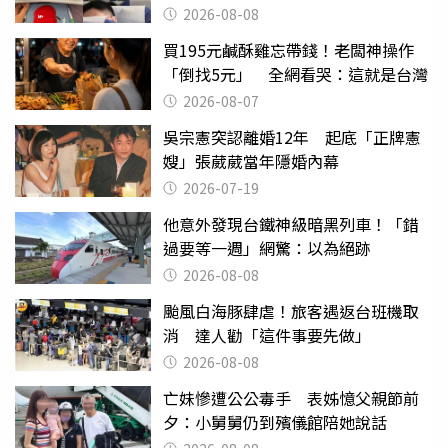
喝
2026-08-08
買195元鹹酥雞忘帶錢！老闆神操作
「倒找5元」 全網看哭：這就是台灣
2026-08-07
吳宗憲突認離婚12年 起底「正牌憲
嫂」張葳葳當年隱婚內幕
2026-07-19
他意外發現台鐵神級暗黑列車！「錯
過要等一週」網驚：以為絕跡
2026-08-08
颱風白海豚肆虐！旅客遇返台班機取
消 達人勸「這件事要先做」
2026-08-08
亡妹慘遭公公毒手 表姊憶父親節前
夕：小舅舅仍到殯儀館陪她說話