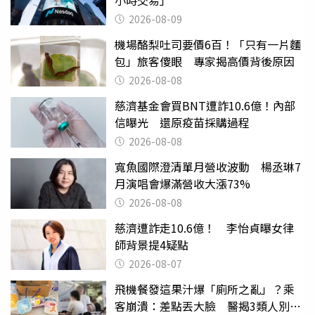
2026-08-09
機場酪梨吐司要價6百！「只有一片麵
包」旅客傻眼 專家揭高價背後原因
2026-08-08
慈濟基金會買BNT遭詐10.6億！內部
信曝光 還原疫苗採購過程
2026-08-08
寬魚國際澄清單月營收波動 楊丞琳7
月演唱會爆滿營收大漲73%
2026-08-08
慈濟遭詐走10.6億！ 李怡貞曝女律
師背景提4疑點
2026-08-07
飛機餐發這果汁爆「廁所之亂」？乘
客崩潰：差點丟大臉 醫揭3類人別亂