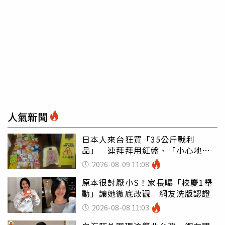
人氣新聞
日本人來台狂買「35公斤戰利
品」 連拜拜用紅盤、「小心地
滑」告示牌也帶回家
2026-08-09 11:08
原本很討厭小S！家長曝「校慶1舉
動」讓她徹底改觀 網友洗版認證
2026-08-08 11:03