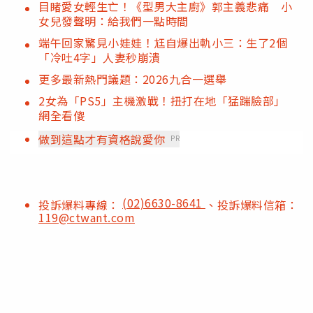
目睹愛女輕生亡！《型男大主廚》郭主義悲痛 小
女兒發聲明：給我們一點時間
端午回家驚見小娃娃！尪自爆出軌小三：生了2個
「冷吐4字」人妻秒崩潰
更多最新熱門議題：2026九合一選舉
2女為「PS5」主機激戰！扭打在地「猛踹臉部」
網全看傻
做到這點才有資格說愛你
PR
(02)6630-8641
投訴爆料專線：
、投訴爆料信箱：
119@ctwant.com