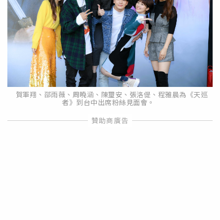
賀軍翔、邵雨薇、周曉涵、陳璽安、張洛偍、程雅晨為《天巡
者》到台中出席粉絲見面會。