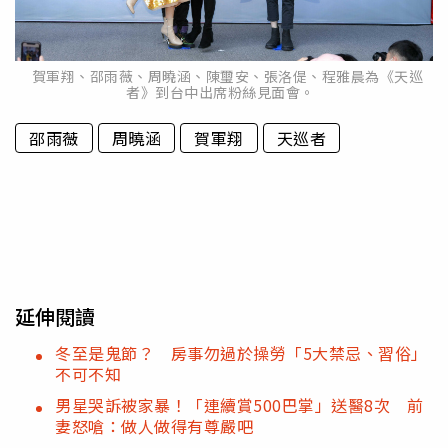
賀軍翔、邵雨薇、周曉涵、陳璽安、張洛偍、程雅晨為《天巡
者》到台中出席粉絲見面會。
邵雨薇
周曉涵
賀軍翔
天巡者
延伸閱讀
冬至是鬼節？ 房事勿過於操勞「5大禁忌、習俗」
不可不知
男星哭訴被家暴！「連續賞500巴掌」送醫8次 前
妻怒嗆：做人做得有尊嚴吧