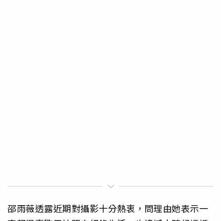
邵雨薇透露近期對攝影十分熱衷，問理由她表示一