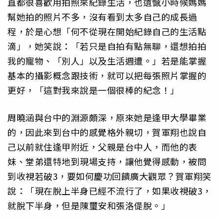
直都很喜歡用拍照來紀錄生活，也遺憾小時候媽媽
幫她拍的照片不多，沒有看到太多自己的成長過
程，於是心想「何不從現在開始紀錄自己的生活點
滴」，她笑說：「若只是自拍有點無聊，還想拍拍
我的寵物、「別人」以及生活週遭。」若是能掌握
基本的攝影概念跟技術，就可以把每張照片掌握的
更好，「這對我來說是一個很棒的紀念！」
周曉涵與台中的淵源頗深，原來她是逢甲大學畢業
的，因此來到台中的感覺格外親切，賀軍翔也說自
己以前就住逢甲附近，父親是台中人，而他的表
妹、堂弟還特地到現場支持，讓他覺得感動，被問
到收視若破3，要如何慶功回饋廣大觀眾？賀軍翔笑
說：「現在脫上半身已經不流行了，如果收視破3，
就脫下半身，但是陳璽安和張洛偍脫。」