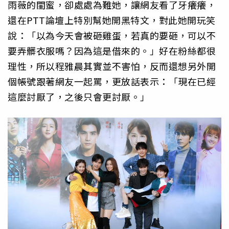
雨薇的閨蜜，卻處處為難她，讓網友看了牙癢癢，
還在PTT論壇上特別幫她開黑特文，對此她開玩笑
說：「
以為今天會被砸雞蛋，若真的要砸，可以不
要弄髒衣服嗎？
因為這是借來的。」好在粉絲都很
理性，所以程雅晨其實並不害怕，
反而還想另外開
個帳號跟著網友一起罵，更放話表示：「
現在已經
這麼討厭了，之後只會更討厭。」