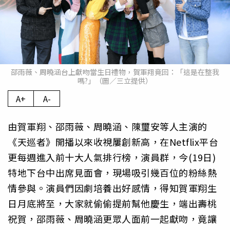
邵雨薇、周曉涵台上獻吻當生日禮物，賀軍翔竟回：「這是在整我
嗎?」（圖／三立提供）
A+
A-
由賀軍翔、邵雨薇、周曉涵、陳璽安等人主演的
《天巡者》開播以來收視屢創新高，在Netflix平台
更每週進入前十大人氣排行榜，演員群，今(19日)
特地下台中出席見面會，現場吸引幾百位的粉絲熱
情參與。演員們因劇培養出好感情，得知賀軍翔生
日月底將至，大家就偷偷提前幫他慶生，端出壽桃
祝賀，邵雨薇、周曉涵更眾人面前一起獻吻，竟讓