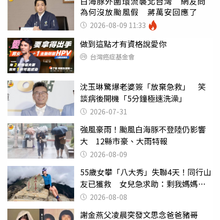
白海豚外圍環流襲北台灣 網友問
為何沒放颱風假 蔣萬安回應了
2026-08-09 11:33
做到這點才有資格說愛你
台灣癌症基金會
沈玉琳驚爆老婆簽「放棄急救」 笑
談病後開機「5分鐘極速洗澡」
2026-07-31
強風豪雨！颱風白海豚不登陸仍影響
大 12縣市豪、大雨特報
2026-08-09
55歲女攀「八大秀」失聯4天！同行山
友已獲救 女兒急求助：剩我媽媽還
沒找到
2026-08-08
謝金燕父凌晨突發文思念爸爸豬哥