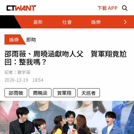
跳至主要內容區塊
下載 APP
最新
社會
娛樂
財經
娛樂
即時
邵雨薇、周曉涵獻吻人父 賀軍翔竟尬
回：整我嗎？
記者：
蕭宇涵
2020-12-19 18:54
邵雨薇
周曉涵
賀軍翔
天巡者