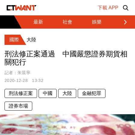
跳至主要內容區塊
下載 APP
最新
社會
娛樂
財經
國際
大陸
刑法修正案通過 中國嚴懲證券期貨相
關犯行
記者：
朱晨寧
2020-12-28 13:32
刑法修正案
中國
大陸
金融犯罪
證券市場