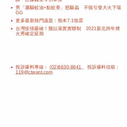
男「灑驅蚊油+點蚊香」怒驅蟲 不慎引發大火下場
GG
更多最新熱門議題：熊本7.1強震
台灣疫情嚴峻！難以落實實聯制 2021新北跨年煙
火秀確定延期
投訴爆料專線：
(02)6630-8641
、投訴爆料信箱：
119@ctwant.com