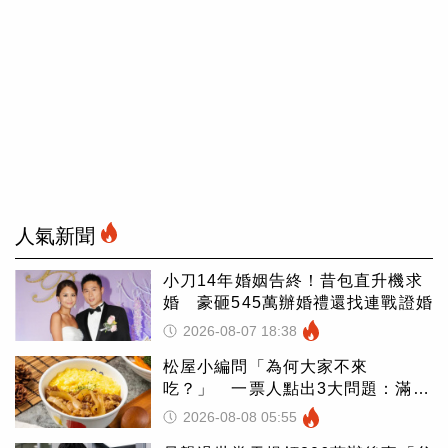
人氣新聞
小刀14年婚姻告終！昔包直升機求
婚 豪砸545萬辦婚禮還找連戰證婚
2026-08-07 18:38
松屋小編問「為何大家不來
吃？」 一票人點出3大問題：滿手
好牌打到爛
2026-08-08 05:55