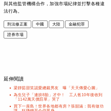
與其他監管機構合作，加強市場紀律並打擊各種違
法行為。
刑法修正案
中國
大陸
金融犯罪
證券市場
延伸閱讀
梁靜茹甜笑認愛總裁男友 曝「天天傳愛心圖」
為生兒子「連拚8胎」才中！ 工人爸10年後收到
「1142萬天價罰單」哭了
買下一座島！世界各地都有房？張韶涵：我有做功
課 狂賺錢至今仍單身