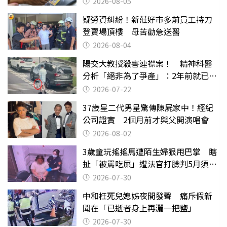
2026-08-05
疑勞資糾紛！新莊好市多前員工持刀
登賣場頂樓 母苦勸急送醫
2026-08-04
陽交大教授殺害連襟案！ 精神科醫
分析「絕非為了爭產」：2年前就已言
行詭異
2026-07-22
37歲星二代男星驚傳陳屍家中！經紀
公司證實 2個月前才與父開演唱會
2026-08-02
3歲童玩搖搖馬遭陌生婦狠甩巴掌 瞎
扯「被罵吃屎」遭法官打臉判5月須入
監
2026-07-30
中和枉死兒媳姊夜間發聲 痛斥假新
聞在「已逝者身上再灑一把鹽」
2026-07-30