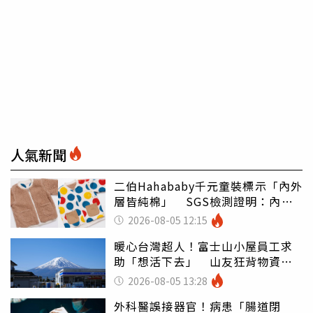
人氣新聞
二伯Hahababy千元童裝標示「內外
層皆純棉」 SGS檢測證明：內裡
100%聚酯纖維
2026-08-05 12:15
暖心台灣超人！富士山小屋員工求
助「想活下去」 山友狂背物資上
山：台灣真的是寶島
2026-08-05 13:28
外科醫誤接器官！病患「腸道閉