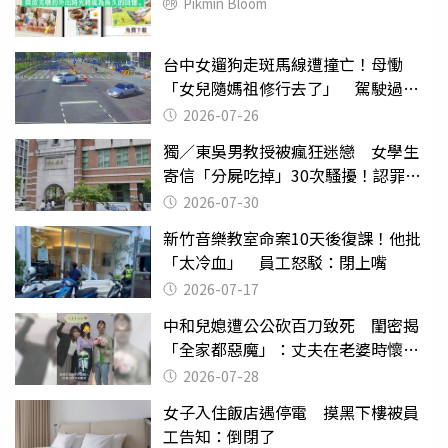
Pikmin Bloom
台中女遛狗走斑馬線遭撞亡！母慟
「女兒隨媽祖修行去了」 駕駛過失
致死判9月
2026-07-26
獨／東吳男教授被瘋狂迷戀 女學生
寄信「分屍吃掉」30次騷擾！認罪免
關
2026-07-30
新竹音樂教室命案10天後復課！他批
「太冷血」 員工怒駁：閉上嘴
2026-07-17
中和兒媳遭公公砍百刀致死 閨密揭
「全家都惡魔」：丈夫在老婆時懷孕
摔東西
2026-07-28
女子入住飯店遇停電 摸黑下樓被員
工告知：倒閉了