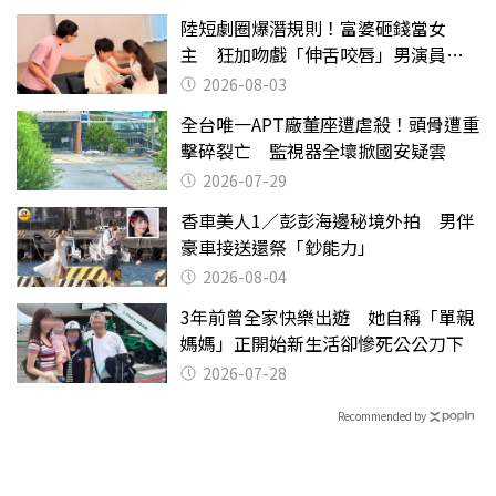
陸短劇圈爆潛規則！富婆砸錢當女
主 狂加吻戲「伸舌咬唇」男演員崩
潰
2026-08-03
全台唯一APT廠董座遭虐殺！頭骨遭重
擊碎裂亡 監視器全壞掀國安疑雲
2026-07-29
香車美人1／彭彭海邊秘境外拍 男伴
豪車接送還祭「鈔能力」
2026-08-04
3年前曾全家快樂出遊 她自稱「單親
媽媽」正開始新生活卻慘死公公刀下
2026-07-28
Recommended by