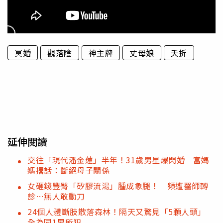
冥婚
觀落陰
神主牌
丈母娘
夭折
延伸閱讀
交往「現代潘金蓮」半年！31歲男星爆閃婚 富媽
媽撂話：斷絕母子關係
女砸錢豐臀「矽膠流湯」腫成象腿！ 頻遭醫師轉
診…無人敢動刀
24個人體斷肢散落森林！隔天又驚見「5顆人頭」
全為同1男所犯