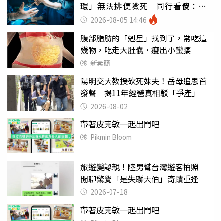
環」無法排便險死 同行看傻：糟
糕至極
2026-08-05 14:46
腹部脂肪的「剋星」找到了，常吃這
幾物，吃走大肚囊，瘦出小蠻腰
新素簡
陽明交大教授砍死妹夫！岳母追思首
發聲 揭11年經營真相駁「爭產」
2026-08-02
帶著皮克敏一起出門吧
Pikmin Bloom
旅遊變認親！陸男幫台灣遊客拍照
閒聊驚覺「是失聯大伯」奇蹟重逢
2026-07-18
帶著皮克敏一起出門吧