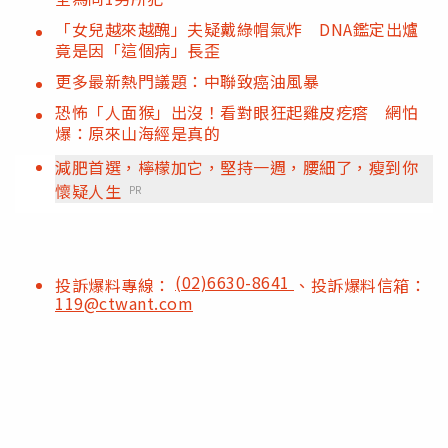
「女兒越來越醜」夫疑戴綠帽氣炸 DNA鑑定出爐
竟是因「這個病」長歪
更多最新熱門議題：中聯致癌油風暴
恐怖「人面猴」出沒！看對眼狂起雞皮疙瘩 網怕
爆：原來山海經是真的
減肥首選，檸檬加它，堅持一週，腰細了，瘦到你
懷疑人生
PR
(02)6630-8641
投訴爆料專線：
、投訴爆料信箱：
119@ctwant.com