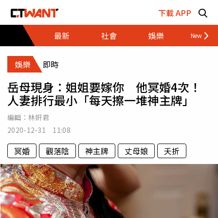
跳至主要內容區塊
下載 APP
最新
社會
娛樂
財經
娛樂
即時
岳母現身：姐姐要嫁你 他冥婚4次！
人妻排行最小「每天擦一堆神主牌」
編輯：
林姸君
2020-12-31 11:08
冥婚
觀落陰
神主牌
丈母娘
夭折