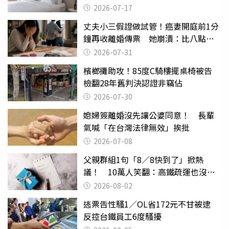
2026-07-17
丈夫小三假證做試管！癌妻開庭前1分
鐘再收離婚傳票 她崩潰：比八點檔
還扯
2026-07-31
檳榔攤助攻！85度C騎樓擺桌椅被告
檢翻28年舊判決認證非竊佔
2026-07-30
媳婦簽離婚沒先讓公婆同意！ 長輩
氣喊「在台灣法律無效」挨批
2026-07-08
父親群組1句「8／8快到了」掀熱
議！ 10萬人笑翻：高鐵疏運也沒列
父親節
2026-08-02
逃票告性騷1／OL省172元不甘被逮
反控台鐵員工6度騷擾