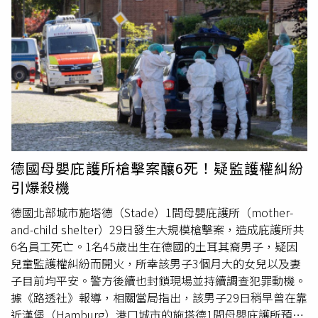
產，因此夫妻決定在家分娩，並透過YouTube影片反覆學習
居家生產流程，沒有安排醫師、助產士或任何專業醫療人員
到場協助。據了解，分娩當天丈夫依照影片內容協助接生，
婆婆也在一旁幫忙，而趕到現場關心的娘家人則被要求在屋
外等候，未能進入協助。
女嬰
出生後，胎盤卻遲遲未能自然
娩出，導致莎希卡拉出現大量出血症狀。眼見情況持續惡
化，家人才緊急將她送往佩倫杜萊政府醫學院醫院
（Government Medical College Hospital, Perundurai）急
救，之後又轉送哥印拜陀（Coimbatore）私人醫院治療，
但最終仍因失血過多宣告不治；所幸
女嬰
平安存活，目前由
德國母嬰庇護所槍擊案釀6死！疑監護權糾紛
家屬照料。調查人員發現，莎希卡拉此次懷孕期間並未納入
引爆殺機
政府「孕婦與嬰幼兒追蹤管理系統」（Pregnancy and
Infant Cohort Monitoring and Evaluation，PICME）持續追
德國北部城市施塔德（Stade）1間母嬰庇護所（mother-
蹤，也沒有依照正常程序前往醫療院所待產，因此錯失醫療
and-child shelter）29日發生大規模槍擊案，造成庇護所共
監測與即時介入的機會。事件發生後，政府醫師已向警方通
6名員工死亡。1名45歲出生在德國的土耳其裔男子，疑因
報，警方也依相關法規對丈夫立案，釐清是否涉及疏失，以
兒童監護權糾紛而開火，所幸該男子3個月大的女兒以及妻
及是否因自行安排居家生產而延誤就醫。當地衛生官員指
子目前均平安。警方後續也封鎖現場並持續調查犯罪動機。
出，胎盤滯留及產後大出血都是分娩過程中最危險的併發症
據《路透社》報導，相關當局指出，該男子29日稍早曾在靠
之一，一旦沒有專業醫療人員立即處置，短時間內便可能危
近漢堡（Hamburg）港口城市的施塔德1間母嬰庇護所預約