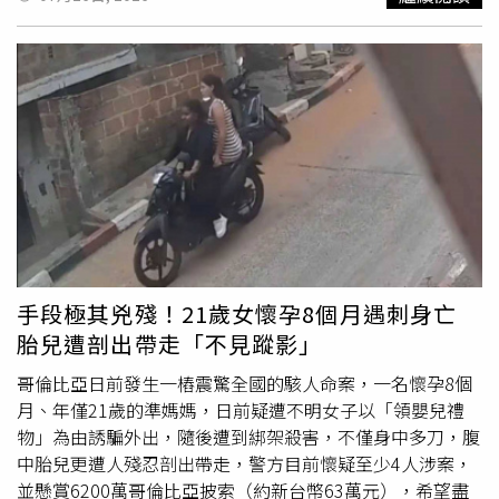
睡眠環境，避免家長抱著孩子在沙發、椅子等地方睡著，以
括價值約1000英鎊的嬰兒推車、安全座椅、嬰兒床、衣物
誌規定左轉八股路，雙方在路口發生猛烈碰撞。強大的撞擊
降低窒息及嬰兒猝死風險。驗屍庭調查認定，
女嬰
死因與不
及生活用品，不少更是親友送上的賀禮。她也持續在社群分
力道造成小客車車體受損，車內4名乘客分別受到不同程度
安全睡眠環境有關，警方排除任何虐待或疏忽照顧情形。
享育兒準備過程，吸引數百則祝福留言，所有人都相信她即
的傷害，其中38歲陳姓女子出現腰部、肩部及胸部疼痛；
（圖／翻攝自臉書，Liverpool Echo News ）
將迎接新生命，完全沒有察覺整件事都是一場精心設計的騙
37歲李姓男子背部疼痛；42歲陳姓女子頭部疼痛；最令人
局。不久後，基拉對外宣布順利產下一名
女嬰
，並替孩子取
擔心的是車內一名10個月大的李姓
女嬰
，因撞擊造成頭部撕
名為邦妮莉喬伊絲（Bonnie-Leigh Joyce）。她公布「女
裂傷及腿部擦傷，所幸經救護人員初步處置後生命徵象穩
兒」的出生日期、出生時間與體重，還接連上傳嬰兒戴著帽
定，4人皆送往林口長庚醫院接受進一步治療。事故發生
子、含著奶嘴、躺在提籃、推車及搖椅裡的照片，看起來與
後，警方立即到場進行交通疏導及現場採證，以釐清事故責
一般新生兒毫無差別。親友紛紛留言恭喜，沒有人知道，照
任與詳細肇事原因。目前初步研判，小客車疑似因未依交通
片中的「嬰兒」其實是一具高擬真仿真娃娃，而真正的真
號誌左轉而釀禍，但實際肇因仍有待警方進一步調閱路口監
相，直到幾天後才逐漸浮出水面。然而，這場騙局並沒有隨
視器畫面、行車紀錄器及相關證據後確認。警方也提醒，用
著「孩子出生」畫下句點。基拉隨後對外宣稱，女兒邦妮莉
路人行經路口時務必遵守交通號誌，切勿搶快或違規轉彎，
手段極其兇殘！21歲女懷孕8個月遇刺身亡
喬伊絲（Bonnie-Leigh Joyce）因先天性心臟疾病不幸夭
尤其載有幼童時，更應確實使用兒童安全座椅並提高警覺，
胎兒遭剖出帶走「不見蹤影」
折，再度引來親友無數安慰與關心。事實上，她從未讓家人
才能降低交通事故造成的傷害，避免憾事再次發生。
真正接觸過那具高擬真娃娃，除了自己之外，唯一能抱著
哥倫比亞日前發生一樁震驚全國的駭人命案，一名懷孕8個
「孩子」的人只有傑米。每當親友提出想探望新生兒或抱抱
月、年僅21歲的準媽媽，日前疑遭不明女子以「領嬰兒禮
孩子，她總以孩子剛出生、需要休息或身體不舒服等理由婉
物」為由誘騙外出，隨後遭到綁架殺害，不僅身中多刀，腹
拒。由於大家都認為她只是初為人母、保護孩子心切，因此
中胎兒更遭人殘忍剖出帶走，警方目前懷疑至少4人涉案，
始終沒有起疑。基拉透露，傑米甚至曾在她不在場的情況
並懸賞6200萬哥倫比亞披索（約新台幣63萬元），希望盡