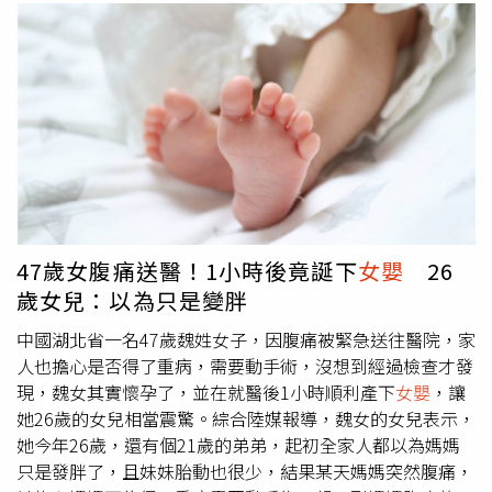
47歲女腹痛送醫！1小時後竟誕下
女嬰
26
歲女兒：以為只是變胖
中國湖北省一名47歲魏姓女子，因腹痛被緊急送往醫院，家
人也擔心是否得了重病，需要動手術，沒想到經過檢查才發
現，魏女其實懷孕了，並在就醫後1小時順利產下
女嬰
，讓
她26歲的女兒相當震驚。綜合陸媒報導，魏女的女兒表示，
她今年26歲，還有個21歲的弟弟，起初全家人都以為媽媽
只是發胖了，且妹妹胎動也很少，結果某天媽媽突然腹痛，