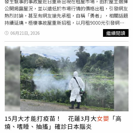
1995◎如果您覺得痛苦、似乎沒有出路，您並不孤單，請
發生憾事的事故屋近日重新出現在租屋市場，由於屋主選擇
撥打1925
公開揭露屋況，並以遠低於市場行情的價格出租，引發網友
熱烈討論，甚至有網友搶先承租，自稱「勇者」，相關話題
持續延燒。梧棲事故屋重新招租，以月租9000元引發網友
熱烈討論。（圖／翻攝自租屋網站）據了解，這起案件發生
繼續閱讀
06月21日, 2026
於今年5月下旬。由於家扶中心長期追蹤該家庭，社工連續
多日無法聯繫夫妻兩人，加上住處長時間沒有動靜，因此通
報警方及里長協助查看。眾人破門進入後，發現夫妻已陳屍
主臥室床上多時，而4個月大的
女嬰
則獨自在另一個房間
內，身體虛弱但仍有生命跡象，經緊急送醫後幸無大礙。警
方調查未發現外力介入跡象，研判夫妻疑似因經濟壓力問題
而走上絕路。隨著案件告一段落，事發租屋處近日重新上架
招租。該物件位於梧棲區八德路一處新成屋電梯大樓內，格
局為兩房一廳一衛一廚，室內約15坪，月租金僅9000元，
且已包含管理費。屋主在租屋廣告中特別以「誠實出租」作
為訴求，明確標註屋內曾發生非自然死亡事件，並表示已聘
請專業法師完成民俗超渡與淨化儀式，全屋也經過重新整
15月大才能打疫苗！ 花蓮3月大
女嬰
「高
理、徹底清潔，希望讓承租人充分了解屋況後再做決定。超
燒、嗜睡、抽搐」確診日本腦炎
低租金立刻引發外界關注。當地房仲指出，以目前梧棲及台