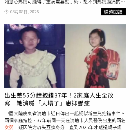
她擔心媽媽可能得了重病需要動手術，想不到媽媽腹痛的原
因竟是子宮收縮。魏女的女兒說，媽媽進到醫院後，經過1
繼續閱讀
08月08日, 2026
小時即誕下
女嬰
，這讓全家都手忙腳亂，雖然她對於這個突
然到來的妹妹感到震驚、意外且神奇，但也替妹妹取了「小
驚喜」的暱稱。魏女的女兒指出，媽媽生產後，出現嚴重貧
血、營養不良的狀況，目前仍在醫院治療休養中，而父母的
態度也從最一開始的「不敢相信」，到現在對妹妹「愛不釋
手」，未來父母會負責撫養妹妹，她與弟弟則會幫忙照顧。
出生差55分鐘抱錯37年！2家庭人生全改
寫 她潰喊「天塌了」患抑鬱症
中國大陸廣東省清遠市近日傳出一起疑似新生兒抱錯事件。
兩個家庭指控，37年前同一天在清遠市人民醫院出生的兩名
女嬰
，疑因院方疏失互換身分，直到2025年才透過親子鑑