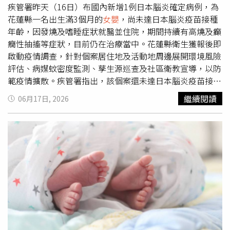
中港特區租屋市場行情來看，同類型兩房物件若附家具家
疾管署昨天（16日）布國內新增1例日本腦炎確定病例，為
電，租金普遍落在1萬5000元左右，因此該事故屋租金約只
花蓮縣一名出生滿3個月的
女嬰
，尚未達日本腦炎疫苗接種
有市場行情六成。若以9000元預算來看，平時多半只能租
年齡，因發燒及嗜睡症狀就醫並住院，期間持續有高燒及癲
到套房或頂樓加蓋，如今卻能入住新社區兩房電梯大樓，對
癇性抽搐等症狀，目前仍在治療當中。花蓮縣衛生獲報後即
不少租屋族而言相當具有吸引力。屋主公開揭露事故屋身
啟動疫情調查，針對個案居住地及活動地周邊展開環境風險
分，強調已完成超渡與淨化儀式。（圖／翻攝自租屋網站）
評估、病媒蚊密度監測、孳生源巡查及社區衛教宣導，以防
租屋資訊被轉貼至Threads後迅速爆紅，吸引超過百萬次瀏
範疫情擴散。疾管署指出，該個案還未達日本腦炎疫苗接種
覽。不少網友認為「窮比鬼更可怕」、「便宜治百病」、
年齡，無國內外旅遊史及先天疾病史，5月下旬出現發燒及
繼續閱讀
06月17日, 2026
「9000元還含管理費真的很香」、「如果有租金補貼更划
嗜睡症狀至急診就醫並住院治療，住院期間持續有高燒及癲
算」，也有人表示，只要不是凶殺案件，加上屋況新穎，其
癇性抽搐等症狀，經醫院採檢，於6月15日確診感染日本腦
實願意考慮承租。不過仍有部分民眾坦言，心理上無法接受
炎病毒目前住院治療中，狀況仍未改善，同住家人均無疑似
事故屋，即使租金再低也不會入住。就在討論持續發酵之
症狀。疾管署說明，台灣傳播日本腦炎的病媒蚊以三斑家
際，一名男網友突然留言表示：「各位不用看了，租客就是
蚊、環紋家蚊及白頭家蚊為主，常孳生於水稻田、池塘及灌
我，有看到鬼再跟大家報告。」一句話瞬間引爆留言區，不
溉溝渠等處。大部分的人感染日本腦炎無明顯症狀，有症狀
少網友封他為「勇者」、「膽量王」、「真男人」，甚至有
者會有頭痛、發燒等症狀，嚴重則可能出現意識改變、對人
人惋惜表示「被你搶先租走了」。而在該留言曝光不久後，
時地不能辨別、全身無力等，甚至昏迷或死亡。疾管署提
相關租屋資訊也隨即下架，間接證實物件已順利出租。房仲
醒，民眾應儘量避免於清晨或傍晚等病媒蚊活動時段，於豬
業者分析，事故屋雖然會影響市場接受度，但只要價格折讓
舍、其他動物畜舍等病媒蚊高風險場所活動，如果無法避
幅度足夠，仍有一定客群願意承租。尤其近年房價與租金持
免，應穿著淺色長袖衣褲，並於身體裸露處使用政府機關核