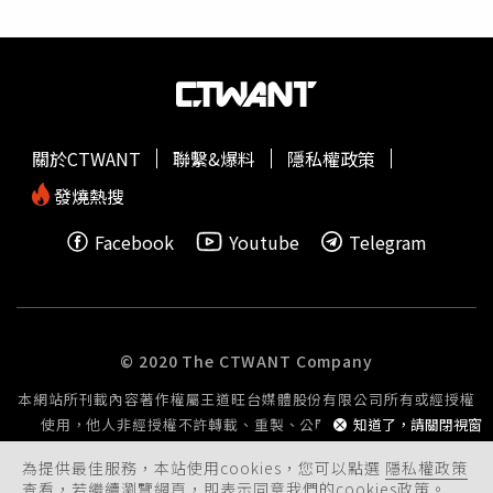
家屬也提到，目前為止物資方面都還夠用，謝謝各位、各界
關心。◎勇敢求救並非弱者，您的痛苦有人願意傾聽，請撥
打1995。◎如果您覺得痛苦、似乎沒有出路，您並不孤
單，請撥打1925。
關於CTWANT
聯繫&爆料
隱私權政策
發燒熱搜
Facebook
Youtube
Telegram
© 2020 The CTWANT Company
本網站所刊載內容著作權屬王道旺台媒體股份有限公司所有或經授權
使用，他人非經授權不許轉載、重製、公開播送或公開傳輸。
知道了，請關閉視窗
為提供最佳服務，本站使用cookies，您可以點選
隱私權政策
查看，若繼續瀏覽網頁，即表示同意我們的cookies政策。