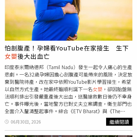
企圖輕生。直到當天下午，劉男返家才驚見兩名孩子已無生
命跡象，緊急報警求助，但兩童均已死亡；吳女則送醫急救
後保住性命。法院審理認為，吳女案發前並無身心疾病就醫
紀錄，行兇時具有辨識及控制能力，雖因婚姻破裂承受壓
力，但並非毫無對外求助機會，卻為發洩怨恨、滿足個人情
緒，狠心殺害本應保護照顧的親生子女，犯罪情節重大，對
家屬造成難以彌補的傷害。不過，合議庭也考量吳女沒有前
怕剖腹產！孕婦看YouTube在家接生 生下
科，審理期間已與丈夫達成和解，認為透過長期監禁及監所
女嬰
後大出血亡
輔導、心理諮商，仍有矯治可能，尚未達必須永久與社會隔
離的程度，因此依檢方求刑，就兩個成年人故意對兒童犯殺
印度泰米爾納德邦（Tamil Nadu）發生一起令人痛心的生產
人罪，分別判處有期徒刑19年及18年8月，合併執行30年，
悲劇。一名32歲孕婦因擔心剖腹產可能帶來的風險，決定放
全案仍可上訴。
棄到醫院待產，改在家中依照YouTube影片學習接生，希望
以自然方式生產。她最終雖順利誕下一名
女嬰
，卻因胎盤無
法順利排出引發嚴重產後大出血，送醫搶救數日後仍不幸身
亡。事件曝光後，當地警方已對丈夫立案調查，衛生部門也
全面介入釐清整起事件。綜合《ETV Bharat》與《The
Hindu》報導，死者莎希卡拉（Sasikala）住在蒂魯布爾縣
繼續閱讀
06月30日, 2026
（Tiruppur）烏圖庫利（Uthukuli）附近，與丈夫育有一名
4歲女兒，這次懷的是第二胎。由於她始終擔心接受剖腹