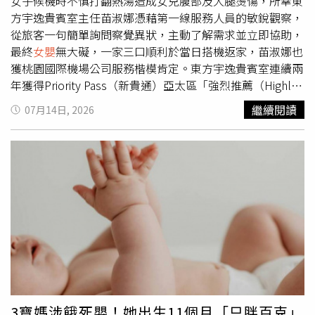
平安尋回。目前哥倫比亞警方仍持續追查案件真相，尚未公
女子候機時不慎打翻熱湯造成女兒腹部及大腿燙傷，所幸東
釋，整件事的起點其實是流產，而不是刻意策畫騙局。她承
布更多案情細節，失蹤
女嬰
是否平安仍有待確認。
方宇逸貴賓室主任苗淑娜憑藉第一線服務人員的敏銳觀察，
認自己原本就應該向傑米坦白，但因恐懼、震驚與無法面對
從旅客一句簡單詢問察覺異狀，主動了解需求並立即協助，
失去孩子的事實，才讓謊言愈滾愈大，最終完全失去控制。
最終
女嬰
無大礙，一家三口順利於當日搭機返家，苗淑娜也
她說，自己並不是想故意欺騙所有人，而是在一次又一次逃
獲桃園國際機場公司服務楷模肯定。東方宇逸貴賓室連續兩
避現實的過程中，讓事情走向無法收拾的局面。不過，傑米
年獲得Priority Pass（新貴通）亞太區「強烈推薦（Highly
對此並不認同。他表示，自己始終相信基拉真的懷孕、生下
Commended）」，由東方宇逸貴賓室主任苗淑娜（右3）
繼續閱讀
07月14日, 2026
女兒，若當初知道所謂的孩子其實只是一具仿真娃娃，「我
率領同仁受獎。（圖／東方宇逸貴賓室提供） 「請問有冰
早就離開了，不可能繼續這段感情。」他也否認基拉曾親口
塊嗎？」座無虛席的貴賓室，一名女子神情緊張上前詢問，
告知自己流產，更否認是由她向自己坦承真相，強調自己是
苗淑娜沒有只是提供冰塊，而是察覺對方神色有異，主動追
在其他人揭露事件後才知道整件事，至今仍無法理解她究竟
問後得知
女嬰
遭熱湯燙傷，腹部及大腿紅腫哭鬧不止，母子
為何要做到這種程度，只希望未來能徹底遠離這段經歷，重
也因突如其來的意外驚慌失措。多一句關心，讓她第一時間
新展開新生活。事件延燒後，基拉原本曾答應參與一部紀錄
掌握狀況並展開協助。 身為兩個孩子的母親，苗淑娜對旅
片拍攝，希望完整說明事件始末，但今年4月突然宣布退出
客的焦急感同身受。她第一時間安撫母親情緒，並說明燙傷
計畫。她透過社群平台發表聲明表示，經過與製作團隊討論
應持續以冷水沖洗降溫，而非直接冰敷，隨即引導母女前往
後，認為現階段並非公開一切的適當時機，因此決定停止拍
淋浴間處置，同時協調同仁維持貴賓室服務動線，並通報機
攝，並再次向傑米及所有受到影響的人道歉，希望他們都能
場營運控制中心，迅速串聯醫療資源，爭取後續醫療處置時
擁有時間療傷。製作公司隨後也證實，尊重她的決定，已全
間。圖說：東方宇逸貴賓室主任苗淑娜在高度忙碌的營運現
面終止紀錄片製作，未來是否再次公開受訪，將由她自行決
場，總能維持冷靜並妥善承接旅客需求，展現專業的服務精
3寶媽涉餓死嬰！她出生11個月「只胖百克」