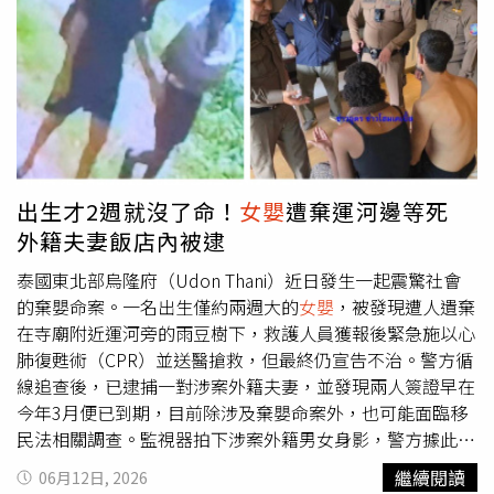
制嚴重病情與維持胎兒生命之間尋求平衡，可惜最終仍無法
阻止病況惡化。近日女子病情急轉直下，突然出現嚴重呼吸
困難被緊急送醫，因引發多重器官衰竭與狼瘡性腦病變，被
送入加護病房（ICU）接受插管治療，尚未脫離險境。而主
治醫師評估母嬰狀況危及，10日果斷實施緊急剖腹產手術。
遺憾的是，由於早產週數過早，新生兒體重僅有750公克，
發育尚未完全，目前仍在保溫箱中與死神搏鬥，存活率仍充
滿未知數。這項醫療決定是在孕婦身體機能全面崩潰的邊緣
出生才2週就沒了命！
女嬰
遭棄運河邊等死
下所做出的痛苦抉擇，目前醫療團隊正全力搶救母子性命。
外籍夫妻飯店內被逮
女子的陳姓先生看著病榻上插滿管線、心疼先生負擔過重而
一度流淚表示想放棄治療的她，感到悲痛萬分，頻頻拭淚自
泰國東北部烏隆府（Udon Thani）近日發生一起震驚社會
責；陳男表示，妻子隨時隨地都在為他著想，能娶到她是此
的棄嬰命案。一名出生僅約兩週大的
女嬰
，被發現遭人遺棄
生最大的福氣，現在內心無比後悔當時沒能果斷勸阻，但無
在寺廟附近運河旁的雨豆樹下，救護人員獲報後緊急施以心
論如何，未來哪怕背負龐大醫療債務，也絕不放棄任何一絲
肺復甦術（CPR）並送醫搶救，但最終仍宣告不治。警方循
救回妻子的希望。
線追查後，已逮捕一對涉案外籍夫妻，並發現兩人簽證早在
今年3月便已到期，目前除涉及棄嬰命案外，也可能面臨移
民法相關調查。監視器拍下涉案外籍男女身影，警方據此展
開追查行動。綜合泰媒《烏隆新聞》（Home Cable）及
繼續閱讀
06月12日, 2026
《The Thaiger》報導，案發於6月10日晚間，當地3名年齡