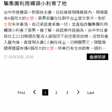
騙集團利用蠅頭小利害了他
人，讓這些親人運勢不順、婚姻破裂、財運敗退、子孫凋
零。若從「坤門」或剖腹產出，嬰兒已經啟動肺部呼吸，民
台中市梧棲區一對張姓夫妻，日前被發現陳屍房內，現場還
俗上稱為「人」，即使活3分鐘就死亡，就是「人」，要為
有4個月大的
女嬰
，張男家屬在社群平台上發文表示，對於
其取名、立牌位；男嬰要立於家中祖先牌位，
女嬰
要立於寺
女嬰
未來著落，自己承諾會承擔一切，並直指詐騙集團利用
廟牌位。本案例解決方式就是請法師至台中老虎城廁所、社
蠅頭小利害了張男。據了解，該起案件經過為，台中市社會
區盆栽區及春社公園招魂，然後將小嬰兒超渡。立牌位與
局社工21日晚間在警消人員陪同下前往張家訪視，沒想到進
否，則視嬰兒是「無緣子女」?還是「人」?的方式去處理。
入屋內後，竟發現夫妻2人躺在床上，已明顯死亡，隔壁房
間裡還留有僅4個月大的
女嬰
，所幸仍有生命跡象，順利獲
救。對此，張男家屬在Threads上發文提到，「我是發生台
繼續閱讀
05月26日, 2026
中命案亡者的哥哥，對於外界批評評論我都看在眼裡，至於
女嬰
小孩未來著落，我自己承諾會承擔一切，至於什麼送養
我看免了吧，免得又說這麼不負責任，又要一個逃避的哥
哥。」他說弟弟生前遇到什麼困難，都沒有告訴家人，都是
在默默承擔，甚至說謊隱瞞一些事情，但並不怪弟弟，畢竟
弟弟就是個濫好人，剛出社會的毛頭小子，不懂社會的善
First
1
2
3
Last
惡。張男家屬表示：「說難聽點，罪魁禍首就是詐騙集團，
利用蠅頭小利害了我弟弟，答案就只有在當事者，但人已不
在了，死無對證，一切交由警方司法調查結果顯示。」張男