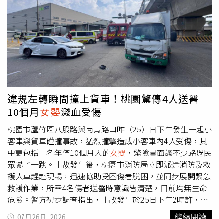
忍痛撤除維生設備，結束她短短8天的生命。負責解剖的兒
們需要坐下來談談」的訊息，但每當準備開口時，又因恐懼
童病理專家瑪塔柯恩（Marta Cohen）指出，目前仍無法百
與悲傷而退縮。她坦言，那段時間獨自承受失去孩子的痛
分之百確認
女嬰
真正死因，不排除可能與尚未診斷出的遺傳
苦，加上兩人感情陷入低潮，始終沒有勇氣面對現實，也讓
疾病有關，也可能是在睡眠過程中發生窒息，屬於嬰兒猝發
一個原本應該及時停止的謊言逐漸失控。她透露，傑米起初
性死亡的一種。不過，這類情況發生在出生僅數天的新生兒
並不希望孩子出生，後來才慢慢接受即將成為父親的事實，
身上相當罕見。斯塔福德郡警方兒童保護部門深入調查後，
甚至開始期待迎接女兒到來。正因如此，她更害怕親口說出
明確排除虐待或疏忽照顧的可能。負責調查的警官表示，疲
流產消息，擔心對方再次受到打擊，也害怕這段感情徹底結
憊的母親只是半夜抱起孩子安撫時不慎睡著，孩子一直生活
束，最後只能繼續假裝自己仍然懷孕，希望把一切拖延下
違規左轉瞬間撞上貨車！桃園驚傳4人送醫
在充滿愛的家庭中，受到父母細心照顧，整起事件沒有任何
去。為了讓身邊所有人相信自己即將生產，基拉開始打造一
10個月
女嬰
濺血受傷
犯罪或照護疏失。驗屍官林賽湯克斯（Lindsey Tonks）最
套近乎天衣無縫的假懷孕人生。她購買仿真孕肚，無論參加
終裁定，阿拉貝拉是在不安全睡眠環境下發生延遲性猝死。
婚禮、聚餐或與親友見面，都刻意以孕婦模樣現身；社群平
桃園市蘆竹區八股路與南青路口昨（25）日下午發生一起小
她表示，這對年輕父母及家人早已為迎接新生命做好一切準
台則持續分享超音波照片、產檢資訊及懷孕心情，甚至利用
客車與貨車碰撞事故，猛烈撞擊造成小客車內4人受傷，其
備，孩子出生後前5天健康狀況也沒有任何異常。她指出，
AI技術製作胎兒在腹中活動的影片，營造孩子健康成長的假
中更包括一名年僅10個月大的
女嬰
，驚險畫面讓不少路過民
艱辛生產及照顧新生兒讓母親身心俱疲，醒來後立即展開求
象。她還對外宣稱醫師檢查發現胎兒患有心臟問題，引來親
眾嚇了一跳。事故發生後，桃園市消防局立即派遣消防及救
救，家人與醫療團隊也盡了所有努力，希望這項調查結果能
友關心與鼓勵。隨著預產期接近，基拉的謊言愈演愈烈。她
護人車趕赴現場，迅速協助受困傷者脫困，並同步展開緊急
讓莉迪亞明白，她沒有做錯任何事，也沒有任何故意或疏忽
舉辦盛大的性別揭曉派對，在親友見證下宣布即將迎來一名
救護作業，所幸4名傷者送醫時意識皆清楚，目前均無生命
照顧的情形，這只是任何父母都不願遭遇、也無法預料的悲
女兒，現場照片中，她開心迎接粉紅色彩帶灑落，臉上滿是
危險。警方初步調查指出，事故發生於25日下午2時許，當
劇。驗屍官同時再次提醒，新生兒應獨立睡在嬰兒床等安全
即將升格母親的喜悅。之後，她陸續添購大量嬰兒用品，包
時一輛貨車沿南青路直行，而另一輛小客車疑似未依交通號
繼續閱讀
07月26日, 2026