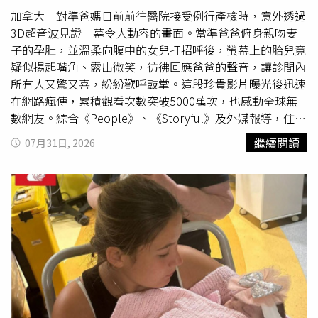
受DNA鑑定，未料卻揭開塵封數十年的身世之謎，也曾導致
加拿大一對準爸媽日前前往醫院接受例行產檢時，意外透過
養父母對簿公堂。另一方面，李慧則在另一個家庭成長。她
3D超音波見證一幕令人動容的畫面。當準爸爸俯身親吻妻
透露，因家境較為困苦，很早便輟學外出工作，肩負起照顧
子的孕肚，並溫柔向腹中的女兒打招呼後，螢幕上的胎兒竟
家庭與維持家計的責任，與黃曉琳走上截然不同的人生道
疑似揚起嘴角、露出微笑，彷彿回應爸爸的聲音，讓診間內
路。經過比對調查後，雙方家庭確認兩人疑似在出生時遭醫
所有人又驚又喜，紛紛歡呼鼓掌。這段珍貴影片曝光後迅速
院抱錯，37年來一直生活在彼此原本應屬於對方的家庭。如
在網路瘋傳，累積觀看次數突破5000萬次，也感動全球無
今，兩個家庭希望透過司法程序釐清當年事件真相，並追究
數網友。綜合《People》、《Storyful》及外媒報導，住在
相關責任。對此，清遠市人民醫院表示，案件目前已進入司
加拿大的準媽媽莉亞奧利維拉（Lia Oliveira）日前與丈夫一
繼續閱讀
07月31日, 2026
法程序，院方正依法依規配合處理。至於當年院內是否曾展
同前往醫院進行例行超音波檢查，希望透過3D影像看看即
開調查，院方未正面回應，僅表示事件距今已超過30年，相
將出生的女兒。當時家人也陪伴在旁，一起迎接與寶寶見面
關事實仍待法院審理與認定。
的珍貴時刻。檢查開始後，準爸爸先俯身親吻妻子的孕肚，
接著溫柔地向腹中的寶寶說：「早安，星期六快樂，妳餓了
嗎？」說完後，他便抬起頭望向診間其他人，沒想到就在下
一秒，超音波螢幕上的
女嬰
嘴角竟緩緩上揚，疑似露出一抹
笑容，彷彿正在回應爸爸的聲音。突如其來的一幕讓診間瞬
間充滿歡呼聲，在場醫護人員與家屬都興奮不已，不僅驚呼
連連，也紛紛鼓勵準爸爸繼續和腹中的女兒聊天，希望再次
看到她可愛的反應。陪同產檢的莉亞姊姊也立刻拿起手機，