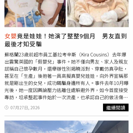
最療癒的一段影片」，也有不少人直呼，雖然無法確定胎兒
倫特（Stoke-on-Trent）艾比赫爾頓（Abbey Hulton）的
是否真的因爸爸說話而微笑，但這份溫馨畫面已足以令人感
住家，準備展開新生活。然而，莉迪亞生產過程十分艱辛，
動不已。加拿大一對準爸媽產檢時，意外捕捉胎兒疑似回應
整整歷經3天分娩，期間大量失血，導致嚴重貧血與體力透
爸爸聲音的珍貴畫面。（圖／翻攝自 IG， liaolive_）
支。案發當天凌晨，夫妻倆先在午夜替女兒餵奶並哄睡，凌
晨3時左右又因孩子哭鬧起床，再次更換尿布、餵奶後回房
女嬰
竟是娃娃！她演了整整9個月 男友直到
休息。為了安撫孩子，莉迪亞將女兒抱在懷中坐到椅子上，
最後才知受騙
沒想到因過度疲憊，不知不覺睡著，甚至完全不記得自己何
時抱起孩子，也不知道自己何時再次失去意識。直到清晨5
蘇格蘭23歲前超市員工基拉考辛斯（Kira Cousins）去年爆
時45分左右，莉迪亞突然驚醒，赫然發現懷中的阿拉貝拉已
出震驚英國的「假嬰兒」事件。她不僅向男友、家人及親友
沒有呼吸與生命跡象。她當場崩潰大喊求救，哥哥立即撥打
謊稱自己懷孕數月，還舉辦性別揭曉派對、穿戴仿真孕肚，
999緊急電話，同時持續替
女嬰
施作心肺復甦術（CPR），
甚至在「生產」後抱著一具高擬真嬰兒娃娃，向外界宣稱那
直到救護人員抵達。
女嬰
送抵皇家斯托克大學醫院後，醫護
就是剛出生的女兒，成功瞞騙身邊所有人。事件去年10月曝
團隊一度成功恢復心跳，但當時已臨床死亡約50分鐘，長時
光後，她一度因輿論壓力逃離住處躲避外界，如今首度接受
間缺氧造成腦部嚴重受損。皇家斯托克大學醫院兒童加護病
專訪，坦承整起事件始於一次流產，也承認自己的做法傷害
房主任醫師蘇凱許莫塔（Dr. Sukesh Mohta）表示，大腦在
了許多人，但部分說法仍引發爭議。女子利用AI影片、假孕
繼續閱讀
07月27日, 2026
沒有氧氣供應的情況下通常只能維持約4至5分鐘，因此醫療
肚營造懷孕假象，騙過親友數月。英國《Daily Mirror》與
團隊第一時間採取人工昏迷及神經保護治療，希望降低腦部
《The Sun》報導，基拉表示，自己曾真的懷孕卻在孕期不
損傷，但後續腦部掃描結果極不理想。醫護人員多次與家屬
幸流產。她回憶，當時曾多次想告訴男友傑米加德納
討論病情後，確認
女嬰
已無恢復可能，家屬最終於6月20日
（Jamie Gardner）真相，手機至今仍保留著傳給對方「我