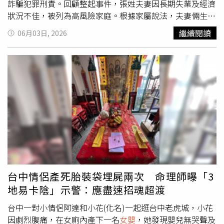
現在廊開府（Nong Khai）一間咖啡館，甚至進行某種儀
詐騙犯罪刑責。回顧整起事件，張姓夫妻因長期失業及經濟
式，但相關內容仍待警方進一步查證。 專案小組隨後聯合
狀況不佳，被列為高風險家庭。根據家屬說法，夫妻倆生前
觀光警察及移民警察展開追查，最終在烏隆府市區一間飯店
疑似受到詐騙集團影響，承受沉重壓力，最終發生憾事。台
繼續閱讀
06月03日, 2026
內逮捕兩名年約29歲的外籍嫌犯。警方調查發現，兩人的泰
中市議員謝志忠透露，女方過去曾與前夫育有一名孩子，但
國簽證已於今年3月失效，屬於逾期居留狀態。有旅館業者
因前夫涉及毒品案件入獄，孩子後來被送養。之後女方與張
也向警方表示，其中一名外籍男子案發前曾詢問住宿價格，
男結婚，兩人再生下一名男嬰，但因照顧過程發生疏失不幸
但得知每晚房價約1400泰銖（約新台幣1260元）後便離
夭折。此次獲救的4個月大
女嬰
，則是夫妻兩人的第3個孩
開，未辦理入住。目前兩名嫌犯仍否認所有指控，警方正持
子。據了解，張男疑因經濟困難及養家壓力，在缺乏收入來
續蒐集監視器畫面、法醫鑑定結果、DNA檢驗及其他物證，
源情況下遭詐騙集團誘惑利用。夫妻兩人後來帶著女兒在台
釐清
女嬰
是否為兩人親生、死亡時間及真正死因，全案仍在
中生活，希望避開詐團，卻未能走出困境。事件之所以曝
進一步偵辦中。
光，源於夫妻原本預定於上月18日帶
女嬰
接種預防針卻未依
約前往。負責追蹤關懷的社工察覺異狀後，連續3天撥打電
話聯繫皆無回應，因此提高警覺。直到上月21日，社工會同
里長及警消前往住處查看，破門進入後發現夫妻兩人倒臥主
臥室床上，已明顯死亡。至於
女嬰
則躺在隔壁房間地板上，
台中情侶產死胎裝袋埋屍兩次 命理師曝「3
疑似獨自伴屍長達3天，期間未獲得妥善照顧與餵食。
女嬰
地易卡陰」示警：應盡速招魂超渡
被救出時身體十分虛弱，到院後被發現有脫水現象，且進食
情況不佳，喝奶量甚至不足100C.C.。醫療團隊立即展開照
台中一對小情侶阿達和小花(化名)一起逛台中老虎城，小花
護與治療，在童綜合醫院醫護人員努力下，
女嬰
身體狀況逐
因劇烈腹痛，在女廁內產下一名
女嬰
，她發現嬰兒無哭聲及