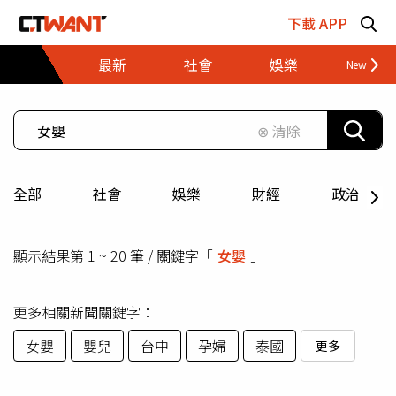
跳至主要內容區塊
下載 APP
最新
社會
娛樂
財經
⊗ 清除
全部
社會
娛樂
財經
政治
顯示結果第 1 ~ 20 筆 / 關鍵字「
女嬰
」
更多相關新聞關鍵字：
女嬰
嬰兒
台中
孕婦
泰國
更多