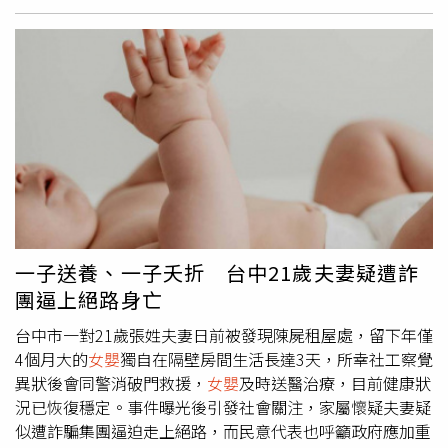
介於10至12歲的孩童前往敦烏東（Don Udom）社區附近
運河釣魚時，在河道旁一棵雨豆樹下發現一名失去意識的
女
嬰
，嚇得立刻通知大人報警。救援人員趕到現場時，
女嬰
身
體仍有餘溫，但已無生命跡象，經送醫搶救後仍回天乏術。
警方初步研判，
女嬰
出生時間約兩週。關鍵目擊者透露，曾
看見女子小心抱著包裹進入案發區域，未料裡面竟是
女嬰
。
隨著調查展開，一名關鍵目擊者出面提供重要線索。證人表
示，案發前曾看見一對外籍情侶步行進入現場附近區域，其
中女子將一個以布料包裹的物體緊緊抱在胸前，小心翼翼地
護著，兩人一路朝公廁方向前進，但抵達後發現廁所上鎖，
隨即改往另一條路離開。由於當時誤以為兩人只是帶著嬰兒
一子送養、一子夭折 台中21歲夫妻疑遭詐
散步，因此沒有起疑心，直到事後得知布包內竟是一名遭遺
團逼上絕路身亡
棄的
女嬰
，讓他感到相當震驚與難過。涉案外籍夫妻被帶回
警局偵訊，全案仍待進一步調查釐清。警方進一步調閱周邊
台中市一對21歲張姓夫妻日前被發現陳屍租屋處，留下年僅
監視器畫面，發現一名外籍男子曾於案發時段出現在現場附
4個月大的
女嬰
獨自在隔壁房間生活長達3天，所幸社工察覺
近，其外貌特徵與目擊者描述吻合。畫面顯示，這對外籍男
異狀後會同警消破門救援，
女嬰
及時送醫治療，目前健康狀
女進入寺廟後方區域後曾短暫停留，之後離開現場。調查人
況已恢復穩定。事件曝光後引發社會關注，家屬懷疑夫妻疑
員同時掌握另一條線索，指出兩人案發前疑似曾帶著
女嬰
出
似遭詐騙集團逼迫走上絕路，而民意代表也呼籲政府應加重