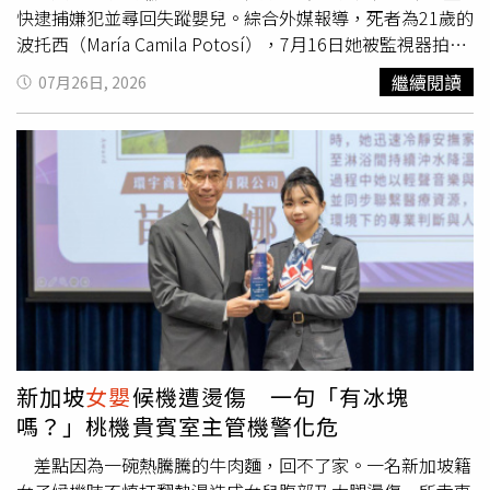
下，獨自抱著那具仿真娃娃前往父母家探望家人，車程約20
快逮捕嫌犯並尋回失蹤嬰兒。綜合外媒報導，死者為21歲的
分鐘，當時現場所有人都相信那是真正的新生兒，沒有任何
波托西（María Camila Potosí），7月16日她被監視器拍到
人察覺異狀。她因此直言，如果真的有人最有機會發現真
正搭乘一名女子騎乘的機車離開，這也是她最後的身影，之
繼續閱讀
07月26日, 2026
相，「那應該就是傑米，而不是其他人」。隨著時間推移，
後便失去音訊。警方指出，波托西失蹤數日後，於距離住家
騙局開始出現裂痕。基拉表示，她最擔心的就是事情比預期
約6.4公里處尋獲遺體，死者被多條毛毯包裹，全身有多處
更早曝光。一次家族聚會返程途中，幾名年幼親戚便發現坐
刀傷，腹中胎兒已遭人剖出帶走，犯案手法相當殘忍。卡利
在車上的「嬰兒」毫無反應，懷疑那根本是一具娃娃，下車
警察局長貝納維德斯（Herbert Benavídez）表示，初步研
後立刻向大人提起。之後，越來越多家人開始察覺異常，因
判恐有超過4名嫌犯共同犯案，目前正全力追查涉案人士及
為孩子從來沒有哭過、睜過眼，也沒有任何正常新生兒會有
女嬰
下落，當地政府官員也祭出5000萬哥倫比亞披索（約
的反應。就在眾人疑惑之際，基拉的母親進入她房間時，意
新台幣50萬元）的懸賞金徵求線索。根據家屬說法，波托西
外發現那具藏放在房內的高擬真娃娃，整起事件因此曝光，
失蹤當天原本待在男友家，接到一名女子來電後表示，要一
震驚所有親友。事件爆發後，基拉因承受排山倒海的批評與
起去領取送給寶寶的禮物。這名女子是她近期在當地孕婦中
網路攻擊，一度離開與母親同住的住所，暫時躲避外界視
心認識的新朋友，因此家人並未起疑。波托西的姊姊透露，
線。她這次接受《The Sunday Mail》專訪時承認，利用娃
妹妹當天原本還安排了產檢，孩子的父親前往接送時卻找不
娃假冒嬰兒是錯誤的決定，也理解自己的行為對許多人造成
到人，家屬一開始以為她只是去做美甲，直到久未返家才驚
新加坡
女嬰
候機遭燙傷 一句「有冰塊
傷害，但她仍堅稱，這場騙局之所以能維持這麼久，不只是
覺事態嚴重。死者母親戈梅茲（Alba Gomez）悲痛呼籲帶
嗎？」桃機貴賓室主管機警化危
因為自己說謊，也因為身邊最親近的人都沒有察覺異狀。她
走
女嬰
的人「憑良心把孩子還回來」，並表示自己始終相信
甚至脫口表示：「如果他們真的一直都沒發現，那就是他們
外孫女阿拉希亞（Alahia）仍然活著，希望警方能盡快將她
差點因為一碗熱騰騰的牛肉麵，回不了家。一名新加坡籍
太笨了。」這番話曝光後，再度引發外界批評。她也再次解