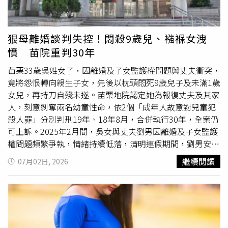
導致死亡，懷疑生母長期只餵她喝水。他分析，剛出生的嬰
兒若長期僅攝取水分或營養嚴重不足，消化系統可能萎縮，
身體免疫力也會大幅下降，一旦受到感染，可能迅速惡化為
狠母離婚談判失控！悶殺9歲兒、襁褓女洩
肺炎等重症，危及生命。對此，台中市社會局回應，社工在
憤 苗院重判30年
女嬰
滿月時即介入關懷，協助家庭申請低收入戶資格，提供
奶粉及生活扶助，並多次提醒家屬帶孩子就醫追蹤，最終仍
苗栗33歲吳姓女子，因離婚及子女監護權問題與丈夫衝突，
發生憾事，懷疑生母涉嫌刻意隱瞞孩子狀況及長期疏於照
竟將怨恨轉向親生子女，先後以枕頭悶死9歲兒子及未滿1歲
顧，甚至
女嬰
的祖父母也不知道家中還有這名幼女。目前，
女兒，再持刀自殘未遂。苗栗地院認定她為報復丈夫及其家
檢方已依相關罪嫌起訴陳姓婦人，
女嬰
的2名手足則由社政
人，刻意剝奪兩名幼童性命，依2個「成年人故意對兒童犯
單位緊急安置，後續將持續追蹤照顧情形。◎尊重身體自主
殺人罪」分別判刑19年、18年8月，合併執行30年，全案仍
權，請撥打113、110。◎若自身或旁人遭受身體精神虐
可上訴。2025年2月間，吳女與丈夫劉男因離婚及子女監護
待、性騷擾、性侵害，請打110報案再打113找社工
權問題頻繁爭執，情緒持續低落，清明連假期間，劉男安排
兩名子女到祖父母家暫住，假期結束後，吳女僅帶回與前夫
繼續閱讀
07月02日, 2026
所生的9歲兒子，與現任丈夫所生、未滿1歲的女兒則留在婆
家照顧。判決指出，吳女因不滿丈夫及婆家，萌生攜子女共
赴黃泉的念頭。4月7日清晨，她趁9歲兒子熟睡時，以枕頭
將其悶死；隨後再前往保母家接回
女嬰
，返家後以相同方式
奪走女兒性命。犯案後，她持水果刀割頸、割腕並刺向左胸