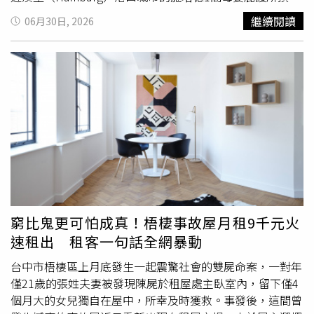
及產婦生命。醫師也提醒，網路影片僅能提供一般資訊，絕
時段，之後於中午時分開火。事後涉案槍手、
女嬰
母親，以
繼續閱讀
06月30日, 2026
不能取代專業醫療照護，孕婦應依照醫師建議完成產檢，並
及另1名女性均已被拘留。據悉，4名女性與2名男性受害者
在具備急救設備與專業團隊的醫療院所生產，切勿自行仿效
均為庇護所的員工，其中5人當場死亡，第6人則在送醫後宣
網路教學，以免憾事重演。
告不治。德國總統史坦因邁爾（Frank-Walter Steinmeier）
對此感嘆：「我對這個本應提供保護的地方，發生如此嚴重
的暴力事件深感震驚。」相較於美國，德國的大規模槍擊事
件相對罕見。回顧歷史，2023年，1名槍手在漢堡1間禮拜
堂開槍，造成6人死亡後自盡。2016年，1名對大規模殺戮
有病態迷戀的18歲德國伊朗裔男子，在慕尼黑
（München）開火，造成至少9人死亡。警方曾警告民眾遠
離事發區域，但稍後也表示，該事件對一般公眾不構成進一
步危險。警方封鎖了該設施附近1條鋪設鵝卵石、兩側為紅
磚住宅的街道，身穿白色防護服的鑑識人員與便衣警察均在
窮比鬼更可怕成真！梧棲事故屋月租9千元火
現場，持續在29日晚間蒐證。根據德媒《圖片報》（Bild-
速租出 租客一句話全網暴動
Zeitung）發布的影像顯示，警方包圍並拘留了2名坐在1輛
爆胎汽車內的駕駛人及乘客。當局則補充，涉案槍手居住在
台中市梧棲區上月底發生一起震驚社會的雙屍命案，一對年
漢諾威（Hannover）地區，出生於德國並具有土耳其血
僅21歲的張姓夫妻被發現陳屍於租屋處主臥室內，留下僅4
統。◎勇敢求救並非弱者，您的痛苦有人願意傾聽，請撥打
個月大的女兒獨自在屋中，所幸及時獲救。事發後，這間曾