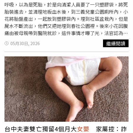
漸恢復，目前生命徵象穩定，預計本週即可出院。社會局表
呼吸，以為是死胎，於是向清潔人員要了一只塑膠袋，將死
示，待
女嬰
出院後，將先安排安置照顧，並持續評估後續生
胎裝進去，並清理地板血水後，到三義兒童公園廁所內，小
活與照護需求，以保障其成長環境與權益。對於這起事件，
花將胎盤產出，一起放到塑膠袋內。埋到社區盆栽內，但是
謝志忠表示，案件令人聯想到日前震驚社會的豐原一家五口
屍水不斷流出，他們又把她埋到春社公園裡。後來小花因腹
命案，兩起案件都疑似與詐騙問題有關。他認為，詐騙犯罪
痛由被母親帶到醫院就診，這件事情才曝了光，法官認為，
已不只是財產損失問題，更已嚴重威脅民眾生命安全與家庭
兩人不依循習俗將遺體好好埋葬，竟然隨意棄置公園，對於
繼續閱讀
05月30日, 2026
完整。謝志忠指出，詐騙集團透過話術及控制手段，使被害
生命延續與終結嚴重欠缺應有的尊重，審酌2人犯後均坦承
人陷入絕境，造成無法挽回的悲劇。他呼籲政府應正視詐騙
犯行，尚知悔悟，也沒有相關前科，依遺棄屍體罪，處5個
問題的嚴重性，並研議將「詐騙致死」納入加重結果犯範
月有期徒刑。小情侶意外懷孕，嬰兒產下後被無知小情侶裝
圍，提高刑責強度，讓犯罪者付出應有代價，以避免類似事
進塑膠袋造成死亡，遺體埋到社區盆栽區內，又把遺體移埋
件再次發生。◎勇敢求救並非弱者，您的痛苦有人願意傾
到春社公園裡。小嬰兒死亡沒有招魂及超渡儀式，如同無主
聽，請撥打1995◎如果您覺得痛苦、似乎沒有出路，您並
孤魂；台中老虎城廁所、社區盆栽區及春社公園遭小情侶將
不孤單，請撥打1925
嬰兒裝進塑膠袋、遺棄遺體，這三個地方就容易卡陰磁場，
甚至造成靈異現象。民俗中，胎死腹中、流產或墮胎的子
女，稱為「無緣子女」，要將其超渡，但不可取名、立牌
位。有些業者為了賺錢，會建議「無緣子女」的父母要將其
「無緣子女」取名、立牌位。但只有其父母知道此事會祭拜
「無緣子女」，但後代子孫都不知道，此「無緣子女」會變
台中夫妻雙亡獨留4個月大
女嬰
家屬控：詐
成無主孤魂，無人祭拜，反而變成會去找與其有血緣關係親