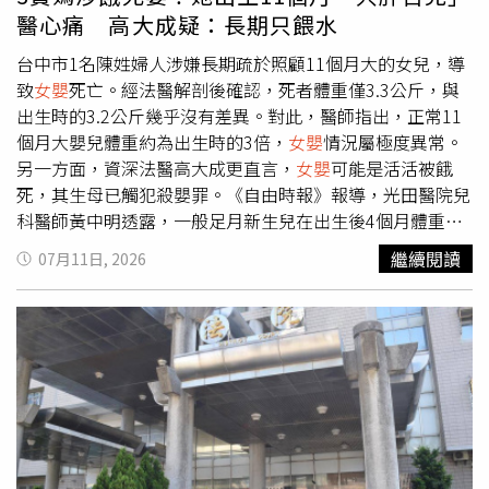
定。男友直到事件曝光後，才知道自己遭欺騙。
神。（圖／東方宇逸貴賓室提供） 約30分鐘的降溫過程
醫心痛 高大成疑：長期只餵水
中，苗淑娜全程陪伴，不時確認嬰兒傷勢，並輕聲哼唱、播
放音樂安撫情緒，也貼心準備簡易餐食供母親補充體力。經
台中市1名陳姓婦人涉嫌長期疏於照顧11個月大的女兒，導
醫師評估，嬰兒無須住院，在外籍航空公司協助改搭班機
致
女嬰
死亡。經法醫解剖後確認，死者體重僅3.3公斤，與
後，她仍主動前往外航貴賓室關心母女狀況，確認平安搭機
出生時的3.2公斤幾乎沒有差異。對此，醫師指出，正常11
返家。 東方宇逸貴賓室表示，第一線服務不只是回應需
個月大嬰兒體重約為出生時的3倍，
女嬰
情況屬極度異常。
求，更要具備主動觀察與即時應變能力，苗淑娜因多一句關
另一方面，資深法醫高大成更直言，
女嬰
可能是活活被餓
心、敏銳察覺異狀，才能及時化解危機，也展現宇逸貴賓室
死，其生母已觸犯殺嬰罪。《自由時報》報導，光田醫院兒
長期培養的服務文化。近年東方宇逸貴賓室除連續兩年榮獲
科醫師黃中明透露，一般足月新生兒在出生後4個月體重約
國際年度機場貴賓室大獎Priority Pass亞太區「強烈推
會增加至2倍，1歲時可達出生體重的3倍，11個月大
女嬰
正
繼續閱讀
07月11日, 2026
薦」，更於三年內二度獲得桃園國際機場服務楷模殊榮，展
常體重約為8至9.5公斤。然而，該名
女嬰
死亡時僅3.3公
現第一線服務品質與應變能力。
斤，醫學上屬於極嚴重的生長遲滯，若非罹患特殊先天疾
病，通常與長期照顧不足有關。黃中明坦言，身為兒科醫
師，看到1名原本出生體重3.2公斤的嬰兒，在近1年的成長
期僅增加100公克，令人十分痛心。醫生也提醒民眾，若發
現身邊嬰幼兒異常消瘦、精神不佳、哭聲微弱或疑似照顧不
周，應及時向相關單位通報，避免憾事再次發生。另據
《TVBS新聞網》報導，法醫高大成指出，正常11個月大嬰
兒體重約9公斤，依目前解剖結果研判，
女嬰
疑因營養不足