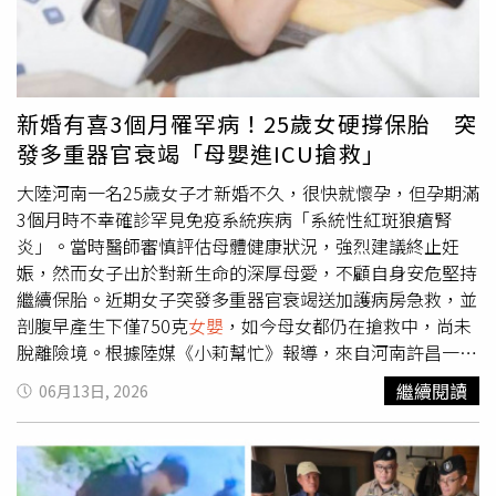
們滿心焦慮帶著化驗報告向警政管理單位報案並尋求協助
時，警方卻一再消極敷衍，甚至長達3個月拒絕正式立案調
查。面對執法單位的冷漠與推諉，求助無門的夫妻只能自聘
律師告上法庭，最終在當地法院的強勢介入與施壓下，警方
才迫於無奈在今年3月31日正式立案，這起烏龍醫療疏失才
新婚有喜3個月罹罕病！25歲女硬撐保胎 突
得以進入司法程序。全案在今年6月5日迎來重大突破，承辦
發多重器官衰竭「母嬰進ICU搶救」
法院正式下令，限期要求警方立即查扣該院試管嬰兒中心所
有相關的醫療紀錄、檢體日誌與胚胎管制表。拉托爾沉痛呼
大陸河南一名25歲女子才新婚不久，很快就懷孕，但孕期滿
籲執法機關必須以最快速度查扣這批核心文件，因為若不徹
3個月時不幸確診罕見免疫系統疾病「系統性紅斑狼瘡腎
底清查該醫院的內部作業疏漏，根本無法查明當初這對受精
炎」。當時醫師審慎評估母體健康狀況，強烈建議終止妊
胚胎究竟是在哪一個環節遭到調包，也唯有揪出失職的醫療
娠，然而女子出於對新生命的深厚母愛，不顧自身安危堅持
機構，他們才有可能找回自己親生的骨肉。拉托爾的妻子歷
繼續保胎。近期女子突發多重器官衰竭送加護病房急救，並
經3次剖腹產，她產後身體變得極度虛弱，還必須忍受警局
剖腹早產生下僅750克
女嬰
，如今母女都仍在搶救中，尚未
連續數小時的盤問折磨，甚至因此引發暫時性失憶，精神與
脫離險境。根據陸媒《小莉幫忙》報導，來自河南許昌一名
肉體都承受了巨大的創傷，對此，她痛心地哭喊，「我的孩
25歲女子在去（2025）年10月才與另一半完成終身大事，
繼續閱讀
06月13日, 2026
子到底犯了什麼錯？我懷胎十月把她們生下來，但我親生的
隨即就迎來懷孕的好消息。女子初期各項產檢均顯示正常，
骨肉到底在哪裡？誰該為這個荒謬的錯誤負責？」
豈料孕期滿3個月，她開始出現全身性嚴重水腫，短短半個
月體重暴增15公斤，經就醫檢查確診罕病「系統性紅斑狼瘡
腎炎」。隨後女子在先生陪同下奔波於各大醫院，試圖在控