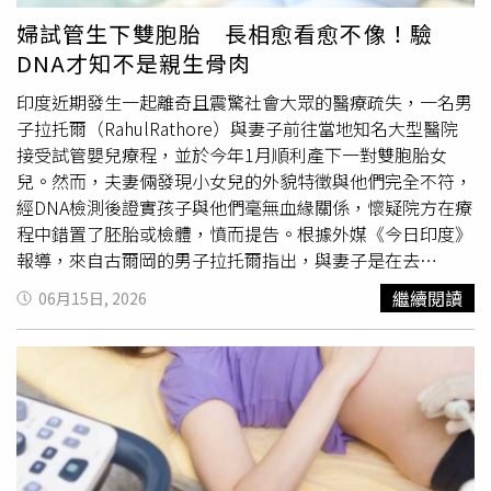
續攀升，許多租屋族更在意實際居住成本與空間條件，因此
可，含敵避（DEET）、派卡瑞丁（Picaridin）或伊默克
婦試管生下雙胞胎 長相愈看愈不像！驗
事故屋市場逐漸出現新的接受族群。此次梧棲事故屋以約六
（IR3535）成分的防蚊藥劑。疾管署表示，預防日本腦炎
DNA才知不是親生骨肉
折價格迅速找到租客，也再度反映出在高房價時代下，價格
最有效的方法為接種日本腦炎疫苗，我國幼兒常規接種時程
往往比心理因素更具決定性。CTWANT關心您：如果您覺得
為出生滿15個月接種第1劑，間隔12個月接種第2劑，提醒
印度近期發生一起離奇且震驚社會大眾的醫療疏失，一名男
痛苦、似乎沒有出路，您並不孤單；勇敢求救並非弱者，您
民眾應按時帶家中適齡幼兒至各地衛生所或合約院所接種日
子拉托爾（RahulRathore）與妻子前往當地知名大型醫院
的痛苦有人願意傾聽。請撥打1995、1925或張老師專線：
本腦炎疫苗，以避免因感染衍生嚴重後遺症。如自覺有感染
接受試管嬰兒療程，並於今年1月順利產下一對雙胞胎女
1980。
風險的成人，可前往旅遊醫學門診評估自費接種日本腦炎疫
兒。然而，夫妻倆發現小女兒的外貌特徵與他們完全不符，
苗；相關資訊可至疾管署網站或撥打免付費防疫專線
經DNA檢測後證實孩子與他們毫無血緣關係，懷疑院方在療
1922（或0800-001922）洽詢。花蓮縣衛生局長朱家祥則
程中錯置了胚胎或檢體，憤而提告。根據外媒《今日印度》
說，日本腦炎主要經由病媒蚊叮咬傳播，不會人傳人，台灣
報導，來自古爾岡的男子拉托爾指出，與妻子是在去
每年5月至10月為流行季，並以6、7月為高峰期，病媒蚊常
（2025）年遵從婦產科醫師的建議，滿懷希望前往在當地
繼續閱讀
06月15日, 2026
孳生於水稻田、灌溉溝渠、池塘及畜牧場所周邊環境。朱家
相當有人氣的醫院做人工受孕；當時不論是精子與卵子的採
祥強調，多數人感染後症狀不明顯，少數可能出現高燒、頭
集，還是後續的胚胎培養，各項醫療程序均進行得相當迅速
痛、意識改變或抽搐等嚴重神經症狀，甚至造成永久性神經
且順利。拉托爾的妻子在2025年5月14日完成胚胎植入，並
後遺症或死亡，而按時完成疫苗接種仍是預防日本腦炎最有
於今年初剖腹生下2名
女嬰
。但隨著孩子漸漸長大，其中一
效的方法。
名
女嬰
的面貌卻顯現出印度東北部民族的獨有特徵，這才讓
他們決定自費進行DNA鑑定，沒想到證實2名女兒與他們沒
有血緣關係。拉托爾與妻憤而對醫院提起訴訟，不料，當他