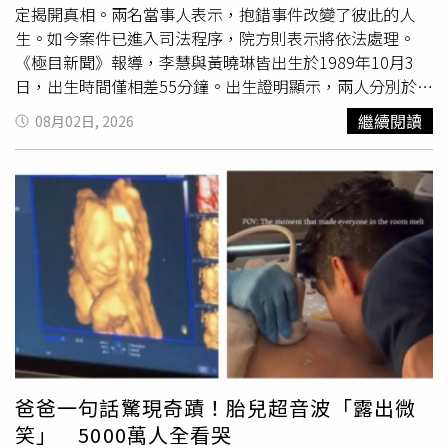
定揭開真相。兩名當事人表示，抱錯事件改變了彼此的人
生。如今案件已進入司法程序，院方則表示將依法處理。
《極目新聞》報導，李慧與黃曉琳皆出生於1989年10月3
日，出生時間僅相差55分鐘。出生證明顯示，兩人分別於當
天凌晨2時30分及3時25分誕生。雙方母親回憶，孩子出生
繼續閱讀
08月02日, 2026
後都由護理人員抱去量體重、剪臍帶，再送往嬰兒室照護，
當時新生兒並未配戴身分辨識手環，只是在包被上放置或綁
上寫有姓名的紙卡。家屬也提到，當年醫院設備相對簡陋，
醫護人力不足，病房甚至曾出現停電情況。事發當時，清遠
市剛升格為地級市，清遠市人民醫院也才從縣級醫院升格不
久。抱錯事件直到2022年才露出端倪。黃曉琳因多年來懷
疑自己的身世，接受親子鑑定，結果證實與撫養她長大的父
母均無血緣關係。她坦言，得知結果時「感覺天都塌了」，
甚至因此罹患憂鬱症，之後持續報警並尋求警方協助，希望
查明自己的親生父母究竟是誰。黃曉琳表示，雖然養父是公
務員、養母任職公家單位，家庭經濟條件不錯，但從小始終
感受不到父愛。她接著說，養父一直懷疑她不是親生女兒，
爸爸一句話驚現奇蹟！胎兒超音波「露出微
除了認為兩人外貌不像外，還曾因血型問題產生疑慮，甚至
笑」 5000萬人全看哭
一度懷疑妻子婚外情。為了消除多年誤會，黃曉琳才決定接