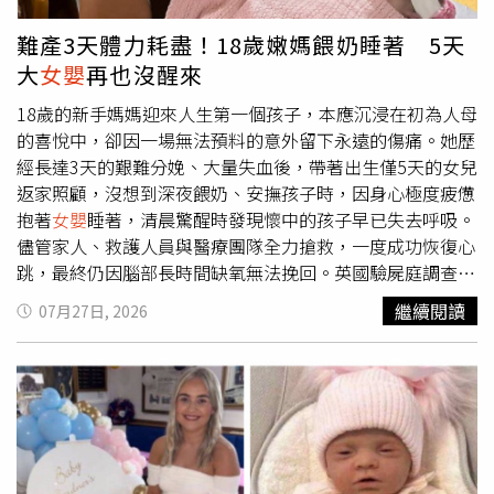
拍下超音波螢幕上的珍貴畫面，完整記錄這個令人驚喜的瞬
間。影片隨後分享到Instagram等社群平台後迅速爆紅，截
難產3天體力耗盡！18歲嫩媽餵奶睡著 5天
至目前已累積超過5000萬次觀看，不少網友都被這段父女
大
女嬰
再也沒醒來
間尚未見面就展現情感交流的畫面深深打動，也讓影片持續
在全球社群平台瘋傳。回想起當時的情景，莉亞受訪時表
18歲的新手媽媽迎來人生第一個孩子，本應沉浸在初為人母
示，看到腹中的女兒疑似因爸爸的聲音而露出笑容時，自己
的喜悅中，卻因一場無法預料的意外留下永遠的傷痛。她歷
瞬間情緒潰堤，「我完全被情緒淹沒，立刻流下喜悅的眼
經長達3天的艱難分娩、大量失血後，帶著出生僅5天的女兒
淚。」她坦言，親眼見到女兒對爸爸的聲音出現反應，讓原
返家照顧，沒想到深夜餵奶、安撫孩子時，因身心極度疲憊
本只是一次例行產檢，變成一段充滿感動的生命體驗。她形
抱著
女嬰
睡著，清晨驚醒時發現懷中的孩子早已失去呼吸。
容，那不只是懷孕期間的一個片段，而是一家人一輩子都會
儘管家人、救護人員與醫療團隊全力搶救，一度成功恢復心
珍藏的重要回憶，也是自己人生中最難忘的時刻之一。她也
跳，最終仍因腦部長時間缺氧無法挽回。英國驗屍庭調查後
認為，寶寶彷彿在出生前，就已經和爸爸建立起屬於彼此的
認定，
女嬰
是在不安全睡眠環境下發生延遲性猝死，警方與
繼續閱讀
07月27日, 2026
情感連結。莉亞表示，很高興這段屬於家人的幸福時刻能分
醫療團隊也一致強調，母親沒有任何虐待、疏忽或故意傷害
享給全世界，如果這支影片能替數百萬人帶來一點陽光、一
情形，整起事件只是令人心碎的悲劇。綜合《Daily
點笑容，讓更多人在忙碌的生活中感受到迎接新生命的喜
Mirror》、《Daily Star》及《Stoke Sentinel》報導，18歲
悅，那就已經非常值得。影片曝光後，大批網友紛紛留言表
的莉迪亞帕斯（Lydia Pass）與同齡伴侶萊恩梅耶（Ryan
示，「我的天，這真的太美了」、「我的心完全融化了」、
Mayer）於2025年6月12日在英國皇家斯托克大學醫院
「她一定聽見爸爸的聲音了」、「父女第一次互動竟然是在
（Royal Stoke University Hospital）迎來女兒阿拉貝拉梅
媽媽肚子裡」、「科技真的太神奇了」、「這是我最近看過
耶（Arabella Mayer）誕生，一家人隨後返回位於斯托克特