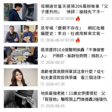
母親過世當天提領206萬辦後事「父
子遭判刑」 律師：搶錢先下手是
罪
2026-08-07 09:55
苦苓喊「唐朝不存在」 網紅批瞎
編歷史：李白、杜甫用鮮卑文寫
詩？
2026-08-07 07:09
慈濟遭詐10.6億聲明挨轟「不像被害
人」 P律師、吳靜怡齊問：捐款人有
權知道真相
2026-08-07
高齡者買高額保單該注意什麼？從七
旬夫妻貸款投保爭議 看三個法律關
鍵
2026-07-30
地表最強老爸！11歲女慘遭侵犯 父
「假冒她」騙噁狼上門後連轟2槍復仇
2026-08-05