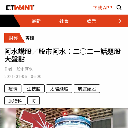
跳至主要內容區塊
下載 APP
最新
社會
娛樂
財經
財經
專欄
阿水講股／股市阿水：二○二一話題股
大盤點
作者：
股市阿水
2021-01-06 06:00
疫情
生技股
太陽能股
航運類股
原物料
IC