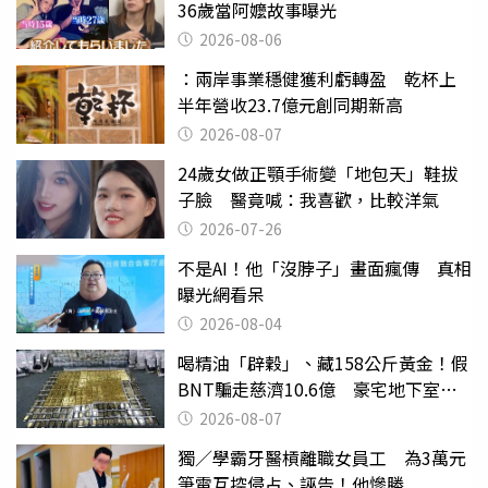
36歲當阿嬤故事曝光
2026-08-06
：兩岸事業穩健獲利虧轉盈 乾杯上
半年營收23.7億元創同期新高
2026-08-07
24歲女做正顎手術變「地包天」鞋拔
子臉 醫竟喊：我喜歡，比較洋氣
2026-07-26
不是AI！他「沒脖子」畫面瘋傳 真相
曝光網看呆
2026-08-04
喝精油「辟穀」、藏158公斤黃金！假
BNT騙走慈濟10.6億 豪宅地下室竟
挖出乾鮑金庫
2026-08-07
獨／學霸牙醫槓離職女員工 為3萬元
筆電互控侵占、誣告！他慘勝