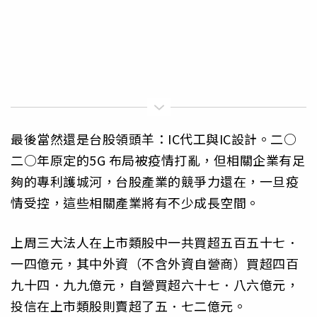
最後當然還是台股領頭羊：IC代工與IC設計。二○
二○年原定的5G 布局被疫情打亂，但相關企業有足
夠的專利護城河，台股產業的競爭力還在，一旦疫
情受控，這些相關產業將有不少成長空間。
上周三大法人在上市類股中一共買超五百五十七．
一四億元，其中外資（不含外資自營商）買超四百
九十四．九九億元，自營買超六十七．八六億元，
投信在上市類股則賣超了五．七二億元。