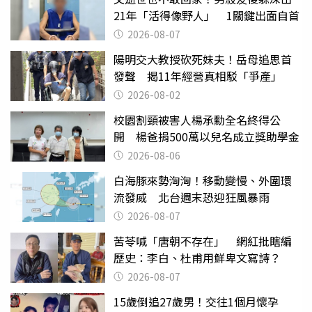
21年「活得像野人」 1關鍵出面自首
2026-08-07
陽明交大教授砍死妹夫！岳母追思首
發聲 揭11年經營真相駁「爭產」
2026-08-02
校園割頸被害人楊承勳全名終得公
開 楊爸捐500萬以兒名成立獎助學金
2026-08-06
白海豚來勢洶洶！移動變慢、外圍環
流發威 北台週末恐迎狂風暴雨
2026-08-07
苦苓喊「唐朝不存在」 網紅批瞎編
歷史：李白、杜甫用鮮卑文寫詩？
2026-08-07
15歲倒追27歲男！交往1個月懷孕