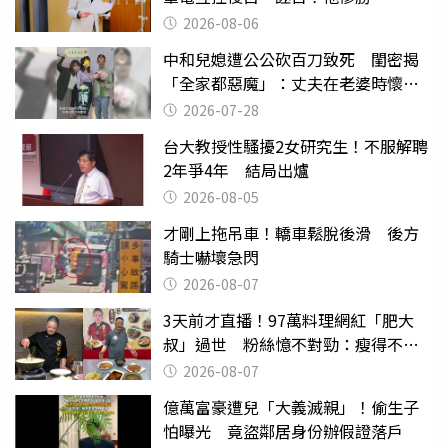
2026-08-06
中和兒媳遭公公砍百刀致死 閨密揭
「全家都惡魔」：丈夫在老婆時懷孕
摔東西
2026-07-28
台大教授性騷擾2女研究生！不服解聘
2年爭4年 結局出爐
2026-08-05
才剛上拖吊車！轎車鬆脫後滑 後方
騎士嚇壞急閃
2026-08-07
3天前才直播！97萬料理網紅「肥大
叔」過世 粉絲憶不對勁：瘦得不合
理
2026-08-07
億萬富豪遭兒「大義滅親」！偷生子
怕曝光 竟盜鄰居身份辦假證落戶