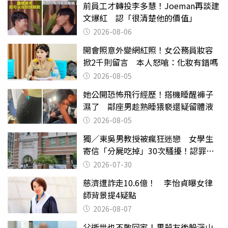
前員工才轉投李多慧！Joeman再談建
文爆紅 認「很清楚他的價值」
2026-08-06
開會照意外變網紅照！女公務員妝容
掀2千則留言 本人怒嗆：化妝有錯嗎
2026-08-05
她公開恐怖飛行經歷！搭機睡醒褲子
濕了 鄰座男趁熟睡猥褻還疑留體液
2026-08-05
獨／東吳男教授被瘋狂迷戀 女學生
寄信「分屍吃掉」30次騷擾！認罪免
關
2026-07-30
慈濟遭詐走10.6億！ 李怡貞曝女律
師背景提4疑點
2026-08-07
父逝世也不敢回家！男殺友後躲深山