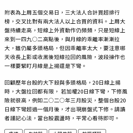
附表為上周五個交易日，三大法人合計買超排行
榜，交叉比對有兩大法人以上合買的資料。上周大
盤持續走高，短線上外資動作仍頻頻，只是短線上
來到一四九○二高點後，與月線的乖離率漸漸拉
大，雖仍屬多頭格局，但因乖離率太大，要注意哪
天收長上影或收黑後短線拉回的風險，波段操作也
一樣要緊盯月線是上揚還是下彎。
回顧歷年台股的大下殺與多頭格局，20日線上揚
時，大盤拉回都有限， 若加權20日線下彎，下修風
險就很高，例如二○二○年三月股災，整個台股20
日線下彎超過一個月後，才出現崩盤式下修。請讀
者謹記心法，當台股震盪時，平常心看待即可。