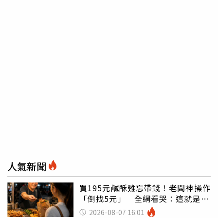
人氣新聞
買195元鹹酥雞忘帶錢！老闆神操作
「倒找5元」 全網看哭：這就是台
灣
2026-08-07 16:01