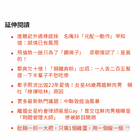
延伸閱讀
連勝武外遇骨感妹 名嘴抖「元配一動作」早知
道：感情已有風雨
飛倫敦一趟只為了「餵鴿子」 梁朝偉認了：是真
的！
鄭爽欠十億！「鋼鐵爽粉」出招：一人丟二百五幫
還…下半輩子不愁吃穿
牽手照流出毀22年愛情！女星46歲再婚鮮肉男 親
吐「綠爆哈林」原因
更多最新熱門議題：中聯致癌油風暴
離婚女星約會律師竟是Gay ！曾交往鮮肉男模曝是
「時間管理大師」 慘被節目開鍘
肚腩一抓一大把，只需1個雞蛋，用一個瘦一個
PR