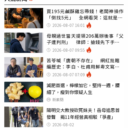
買195元鹹酥雞忘帶錢！老闆神操作
「倒找5元」 全網看哭：這就是台
灣
2026-08-07 16:01
母親過世當天提領206萬辦後事「父
子遭判刑」 律師：搶錢先下手是
罪
2026-08-07 09:55
苦苓喊「唐朝不存在」 網紅批瞎
編歷史：李白、杜甫用鮮卑文寫
詩？
2026-08-07 07:09
減肥首選，檸檬加它，堅持一週，腰
細了，瘦到你懷疑人生
新素簡
陽明交大教授砍死妹夫！岳母追思首
發聲 揭11年經營真相駁「爭產」
2026-08-02