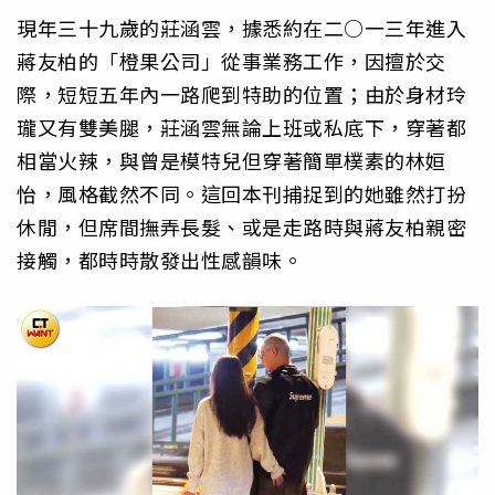
現年三十九歲的莊涵雲，據悉約在二○一三年進入
蔣友柏的「橙果公司」從事業務工作，因擅於交
際，短短五年內一路爬到特助的位置；由於身材玲
瓏又有雙美腿，莊涵雲無論上班或私底下，穿著都
相當火辣，與曾是模特兒但穿著簡單樸素的林姮
怡，風格截然不同。這回本刊捕捉到的她雖然打扮
休閒，但席間撫弄長髮、或是走路時與蔣友柏親密
接觸，都時時散發出性感韻味。