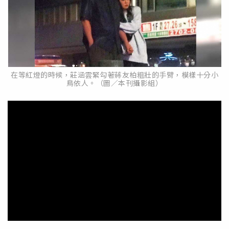
在等紅燈的時候，莊涵雲緊勾著蔣友柏粗壯的手臂，模樣十分小
鳥依人。（圖／本刊攝影組）