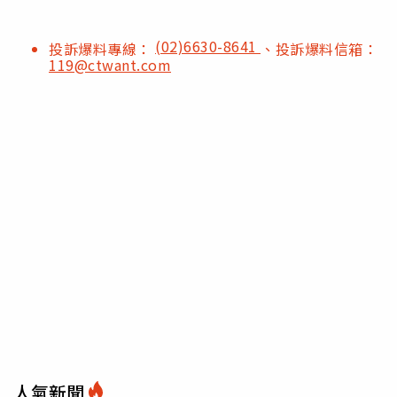
(02)6630-8641
投訴爆料專線：
、投訴爆料信箱：
119@ctwant.com
人氣新聞