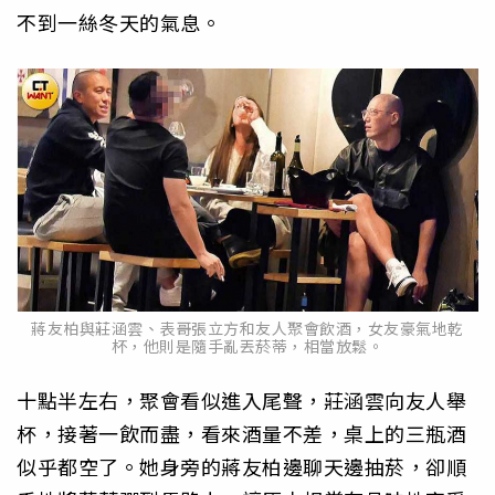
不到一絲冬天的氣息。
蔣友柏與莊涵雲、表哥張立方和友人聚會飲酒，女友豪氣地乾
杯，他則是隨手亂丟菸蒂，相當放鬆。
十點半左右，聚會看似進入尾聲，莊涵雲向友人舉
杯，接著一飲而盡，看來酒量不差，桌上的三瓶酒
似乎都空了。她身旁的蔣友柏邊聊天邊抽菸，卻順