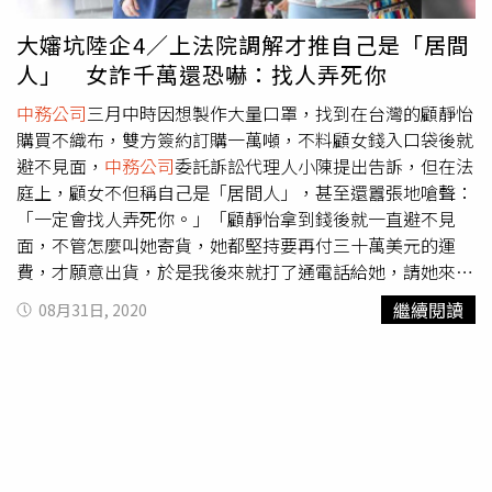
在泉州，「根本不是從俄羅斯出貨，鄭總也覺得很懊惱，當
初太相信她，並沒有仔細看過包裝，才會落得被詐騙的下
大嬸坑陸企4／上法院調解才推自己是「居間
場。」小陳表示，由於公司還有其他瑣事得處理抽不開身，
人」 女詐千萬還恐嚇：找人弄死你
鄭寶成便委託他對顧靜怡提起告訴。本刊致電給顧靜怡，顧
女聽到是記者便問：「有什麼事？」本刊說明來意並詢問回
中務公司
三月中時因想製作大量口罩，找到在台灣的顧靜怡
應後，顧女提高音量回應：「沒有！沒有這種事！」隨即將
購買不織布，雙方簽約訂購一萬噸，不料顧女錢入口袋後就
電話掛斷，並未多做解釋。顧女不只態度強硬不承認有拖
避不見面，
中務公司
委託訴訟代理人小陳提出告訴，但在法
延，甚至還誇下海口說自己連沙烏地阿拉伯皇室都有生意往
庭上，顧女不但稱自己是「居間人」，甚至還囂張地嗆聲：
來。（圖／讀者提供）
「一定會找人弄死你。」「顧靜怡拿到錢後就一直避不見
面，不管怎麼叫她寄貨，她都堅持要再付三十萬美元的運
費，才願意出貨，於是我後來就打了通電話給她，請她來拿
現金，並簽下收款證明。」小陳回想報案當天的情景，愈想
繼續閱讀
08月31日, 2020
愈生氣，一開始顧靜怡還不肯碰面，要求直接匯款進她帳戶
就好，但在小陳堅持下，兩人約在台北市民權東路的一家咖
啡廳簽收。「我一確認她到咖啡廳後，便立刻報警，顧靜怡
看到我的動作，馬上起身想離開，還好警方很快就抵達。」
小陳說，當時警察建議雙方可以透過調解委員會解決，沒想
到顧靜怡在開調解會前一天打給調解委員，聲稱她只是「居
間人」，不是「賣方」，因此不會出席，「當初說可以出貨