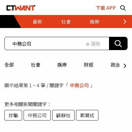
跳至主要內容區塊
下載 APP
最新
社會
娛樂
財經
⊗ 清除
全部
社會
娛樂
財經
政治
顯示結果第 1 ~ 4 筆 / 關鍵字「
中務公司
」
更多相關新聞關鍵字：
詐騙
中務公司
顧靜怡
鄭寶成