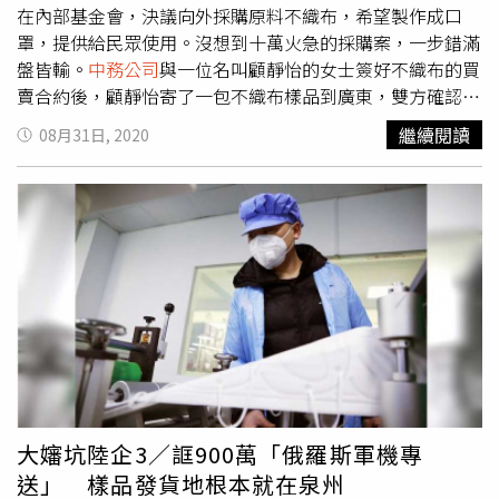
在內部基金會，決議向外採購原料不織布，希望製作成口
罩，提供給民眾使用。沒想到十萬火急的採購案，一步錯滿
盤皆輸。
中務公司
與一位名叫顧靜怡的女士簽好不織布的買
賣合約後，顧靜怡寄了一包不織布樣品到廣東，雙方確認品
質沒問題，因為數量龐大涉及後續加工作業，鄭寶成也請同
繼續閱讀
08月31日, 2020
仁趕緊去協調口罩製作工廠，希望可以在最短時間內，確保
口罩出貨流程順利。「一切都完了！」小陳轉述說，其實協
調出貨這段時間，顧靜怡的說詞反反覆覆，顧靜怡傳來「自
己在口罩廠查看貨品的照片」，但
中務公司
卻發現那些照片
分明是從百度網站下載的，當時鄭寶成其實覺得相當不合
理，本想解除合約，顧靜怡卻堅稱文件出了小差錯，不會影
響出貨進度。顧靜怡的說詞反覆，還被發現所謂的「在口罩
廠查看貨品」的照片其實是從百度圖庫下載下來的。（圖／
讀者提供）「3月9日貨款匯出之後，原本說好的一個禮拜到
貨，但拖了近三個禮拜，還是沒看到貨。」小陳說，口罩工
廠催得急，鄭寶成更是坐立難安，不僅預付的訂金八十二萬
美元損失，
中務公司
已經跟其他口罩工廠簽約，如果不織布
大嬸坑陸企3／誆900萬「俄羅斯軍機專
沒有依約運到工廠，也得付違約金。本刊致電給顧靜怡，顧
送」 樣品發貨地根本就在泉州
女聽到是記者便問：「有什麼事？」本刊說明來意並詢問回