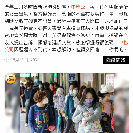
應後，顧女提高音量回應：「沒有！沒有這種事！」隨即將
今年三月多時因新冠肺炎肆虐，
中務公司
與一位名叫顧靜怡
電話掛斷，並未多做解釋。
的女士簽約，雙方協議買一萬噸的不織布要製作口罩，沒想
到顧女收了錢竟不出貨，過程中還獅子大開口，要求加付三
十萬美元運費，被害人察覺有異追查樣品，才發現樣品的發
貨地竟然是大陸泉州，黃梁夢醒悔不當初。目前已透過在台
友人提出告訴。顧靜怡延誤交貨，態度卻擺得很強硬，
中務
公司
因遲遲等不到貨，本想解約，但顧女回嗆：「你們的解
約通知不實，我和廠方都不接受不實的指控。」因為時間緊
繼續閱讀
08月31日, 2020
迫壓得鄭寶成幾乎喘不過氣來，只能再三的催促她盡快處
理，希望不要耽誤與口罩廠協議的時間。「頭都剃了，怎麼
可能不洗。」
中務公司
雖然覺得怪，但因已經付了首款，還
是希望能完成履約，但早已收到錢的顧靜怡，就是以各種理
由推拖，甚至還說因為疫情嚴重，俄羅斯的貨機無法運送貨
品，希望要
中務公司
加付三十萬美元運費，才能安排俄羅斯
的軍機運送。顧女不知道從哪裡搞來一張「俄羅斯空軍基地
出貨單」騙
中務公司
已出貨。（圖／讀者提供）鄭寶成終於
確認其中蹊蹺，不願再付款，並找出當初顧靜怡宣稱從「俄
羅斯出貨」的包裹，仔細一看外包裝，才發現發貨地分明就