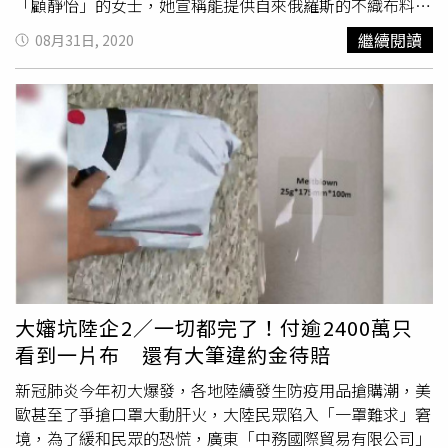
「顧靜怡」的女士，她宣稱能提供自來俄羅斯的不織布料
源，且保證比市場行情便宜，只要簽好約一個禮拜就能出
繼續閱讀
08月31日, 2020
貨。鄭寶成乍聽之下欣喜若狂，馬上預訂一萬噸不織布，每
一千噸訂價一百六十五萬元美元，雙方並協議先付一半訂
金，等到貨後再付清餘款即可。小陳指出，
中務公司
一直等
不到說好的貨，讓鄭寶成坐如針氈，
中務公司
也不斷地催促
顧靜怡盡速出貨，最後顧靜怡提供了一張空運貨物清單給
中
務公司
，並告知第一批一千公噸布料會在3月20日送達廣州
白雲機場。「顧靜怡」外表看起來就像普通的職業中年婦
女，沒想到卻成功說服
中務公司
跟她訂購俄羅斯的熔噴布，
因此詐騙得手至少2400萬。（圖／讀者提供）直到當天，
中務公司
的員工拿著空運貨物清單到白雲機場取貨時，現場
人員竟告知「查無此單」，
中務公司
的員工當場傻眼了，立
刻請現場人員再詳細確認一次，得到答案還是一樣，根本沒
大嬸坑陸企2／一切都完了！付逾2400萬只
有這張單子，被耍得團團轉的
中務公司
上下至此恍然大悟。
看到一片布 還有大筆違約金待賠
本刊致電給顧靜怡，顧女聽到是記者便問：「有什麼事？」
本刊說明來意並詢問回應後，顧女提高音量回應：「沒有！
新冠肺炎今年初大爆發，各地陸續發生防疫用品搶購潮，美
沒有這種事！」隨即將電話掛斷，並未多做解釋。
歐甚至了爭搶口罩大動肝火，大陸民眾陷入「一罩難求」窘
境，為了緩和民眾的恐慌，廣東「中務國際貿易有限公司」