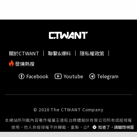
的是她，合約也是簽她的名字，現在要追究責任時卻說自己
是『居間人』，不履約還想逃避責任。」小陳大嘆無奈。顧
靜怡文件錯誤百出，一改再改，讓
中務公司
對顧女說的話的
真實性存疑，甚至在鬧上法庭後，顧女突然改口說自己只是
「居間辦事」的。（圖／讀者提供）據了解，此案目前已經
開了兩次庭，第一次在5月28日，第二次則是在7月30日，
但在第二次開庭結束後，顧靜怡竟然對小陳說「不用囂張，
關於CTWANT
聯繫&爆料
隱私權政策
我認識大有來頭的律師，
中務公司
只是廣東市的公司，我會
叫廣東省的人弄死你們。」小陳直斥實在太囂張，「獅子大
發燒熱搜
開口就算了，竟然還這樣恐嚇，我覺得分明就是吃人夠
Facebook
Youtube
Telegram
夠！」小陳告訴本刊，
中務公司
因為這場風波，「鄭總經理
簡直是焦頭爛額，八十二萬元血本無歸，自掏腰包賠償不
說，當初受到委託的口罩廠商也紛紛與
中務公司
打官司，人
家在疫情最嚴重的時候停下來等
中務公司
的貨，結果一塊原
料都沒看到，口罩廠商也都氣炸了！」本刊致電給顧靜怡，
© 2020 The CTWANT Company
顧女聽到是記者便問：「有什麼事？」本刊說明來意並詢問
本網站所刊載內容著作權屬王道旺台媒體股份有限公司所有或經授權
回應後，顧女提高音量回應：「沒有！沒有這種事！」隨即
使用，他人非經授權不許轉載、重製、公開播送或公開傳輸。
知道了，請關閉視窗
將電話掛斷，並未多做解釋。