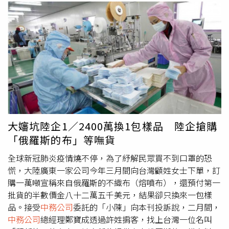
大嬸坑陸企1／2400萬換1包樣品 陸企搶購
「俄羅斯的布」等嘸貨
全球新冠肺炎疫情燒不停，為了紓解民眾買不到口罩的恐
慌，大陸廣東一家公司今年三月間向台灣顧姓女士下單，訂
購一萬噸宣稱來自俄羅斯的不織布（熔噴布），還預付第一
批貨的半數價金八十二萬五千美元，結果卻只換來一包樣
品。接受
中務公司
委託的「小陳」向本刊投訴說，二月間，
中務公司
總經理鄭寶成透過許姓掮客，找上台灣一位名叫