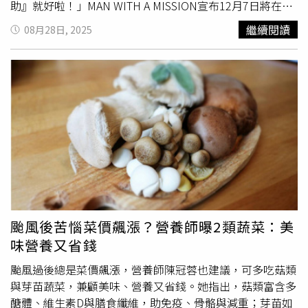
祝妳情人節快樂。」
助』就好啦！」MAN WITH A MISSION宣布12月7日將在台
北Legacy TERA開唱。（圖／華貴娛樂提供）除了舞台表
繼續閱讀
08月28日, 2025
演，MWAM也和台灣有不少趣味連結。成員回憶曾在台北演
出時突然脫口而出「カツ丼うまい！（豬排丼好吃）」，自
己事後也摸不著頭緒，但也趁機推薦日本蕎麥麵店的豬排
丼，「湯頭做的
丼飯
特別好吃，下次一定要試試。」至於來
台最期待的美食，他們則一致點名小籠包，每次到訪都必排
進行程，更好奇想找當地人才知道的隱藏名店。談到成軍15
年，MWAM仍難忘2011年初登「京都大作戰」音樂祭的瞬
間，原以為頂多五、六百人，結果竟吸引兩千人擠爆小舞
台，「那一刻更堅定了繼續走下去的決心。」如今邁入15週
年，他們強調不會為自己劃定終點，而是要保持當年的衝
動，把每一場演出做到最好。最後，MWAM也向台灣樂迷喊
話：「這次大概是睽違兩年再度造訪台灣吧，雖然中間隔了
颱風後苦惱菜價飆漲？營養師曝2類蔬菜：美
很長一段時間，但我們全體成員和工作人員都非常期待。能
味營養又省錢
夠再度站在台灣歌迷面前演出，我們真的感到很開心。希望
演出當天，大家能把這兩年的思念全部投射到我們身上，我
颱風過後總是菜價飆漲，營養師陳冠蓉也建議，可多吃菇類
們也已經準備好用全力迎接。請務必期待這場舞台，再次謝
與芽苗蔬菜，兼顧美味、營養又省錢。她指出，菇類富含多
謝大家！」MAN WITH A MISSION「HOWLING ACROSS
醣體、維生素D與膳食纖維，助免疫、骨骼與減重；芽苗如