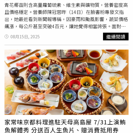
THE WORLD 2025 - ASIA TOUR」in TAIPEI，將於12月7日
青花椰苗則含高量蘿蔔硫素、維生素與礦物質，營養密度高
在Legacy TERA舉行，票價為新台幣VIP 3800元、Standing
且價格穩定。營養師陳冠蓉昨（14日）在臉書粉專發文指
A 3400元、Standing B 2900元三種。VIP福利包含巡迴主視
出，她最近看到新聞報導稱，因豪雨和颱風影響，蔬菜價格
覺海報1張、現場周邊商品優先購買（於指定時間內）、VIP
飆漲，每公斤甚至突破4百元，讓她覺得相當誇張。面對颱
通行證及專屬區域，海報部分含簽名版本，將隨機發送給
風影響菜價的情況，她建議大家可以多吃各種菇類蔬菜與芽
繼續閱讀
08月15日, 2025
VIP觀眾。更多演唱會詳情請洽主辦單位華貴娛樂官方社群
苗蔬菜，既營養又能穩定食材開銷。她也列舉眾多菇類蔬
專頁。
菜，包括香菇、金針菇、鴻喜菇、杏鮑菇、秀珍菇與黑木耳
等，並指出這些食材只需要簡單乾煎，或煮成百菇炊飯，就
能美味又健康。陳冠蓉說明，菇類含有能提升免疫力、具抗
腫瘤與抗發炎作用的多醣體，還有曬過太陽的乾香菇所提供
的維生素D，有助骨骼健康。豐富的膳食纖維則能促進腸道
蠕動與增加飽足感，低熱量又高飽足，特別適合減重族群。
至於芽苗蔬菜，她推薦青花椰苗、蘿蔔嬰、蕎麥苗與紫高麗
菜苗等，簡單沖洗後即可加入綠拿鐵、燒肉
丼飯
、優格盅、
涼麵，甚至放在颱風天的泡麵上，既能增加蔬菜攝取，也能
補充營養。陳冠蓉解釋，芽苗富含植化素，其中青花椰苗的
蘿蔔硫素含量尤其高，具有強大的抗氧化、抗發炎與抗癌作
家常味京都料理進駐天母高島屋 7/31上演鮪
用，並含有維生素C、E、K，能促進膠原生成與心血管健
魚解體秀 分送百人生魚片、贈消費抵用券