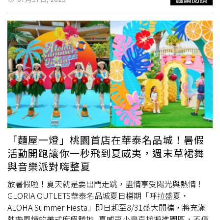
煎鱸魚」、使用藍莓波本醬豐富滋味的「帶骨炭烤豬排」，
層堆疊，完成一場極富季節感的日本料理盛宴。套餐每位售
送與知名品牌樂扣樂扣合作推出的聯名商品「Bisfree純淨
或美式經典的大份量「18oz.帶骨肋眼」；甜點方面則別錯
價3,800元，限量供應至9月30日，建議提前預約。HAYASE
保鮮盒」，每日限定100名（僅接受現金結帳、不列入會員
過「巨大花生醬巧克力夢幻聖代」，底部層層疊疊的布朗尼
日本料理自即日起至9月30日止，推出夏季限定「鰻魚會席
集點）；活動期間，小倉屋2家分店還將舉辦「鰻蒸定食」
及巧克力餅乾出自SALT&STONE烘焙主廚池宮秀三之手，是
料理」，以鰻魚為主角的會席料理，共11道菜色，套餐餐價
及「鰻重定食」內用份量免費升級；台北光復本店也推出樂
竹北店最多人敲碗回歸的餐點之一。URBAN PARADISE以
3,800元。（圖／JR東日本大飯店台北提供）中華名廚楊德
扣樂扣會員憑券或於餐廳掃描QRCODE完成指定任務、成為
「都會饗樂 微醺時光」為概念設計9大餐區。（圖／饗賓集
興主理 綠竹筍入饌 講究「以食入節」凱華樓中華料理乘著
樂扣樂扣官方帳號好友，即可兌換一份「鰻魚茶碗蒸」。
團提供）另外饗賓集團也推出全新精品餐酒Buffet品牌
新北綠竹筍盛產時令，由擁有逾40年資歷的中華料理名廚楊
「鰻重定食」將烤至焦糖色澤的蒲燒鰻魚與米飯結合，可隨
「URBAN PARADISE」進駐商場5樓，共設計9大主題餐
德興操刀推出季節料理。融合中華料理各大派系與宮廷菜技
喜好撒上山椒粉一起享用。（圖／小倉屋提供）「鰻魚山藥
區。包括主打各國海味料理的「Ocean Bar」；「Breeze」
法，推出如「紅蟳竹筍霸王粥」、「焗烤龍蝦綠竹筍」、
冷烏龍定食」採用武藏野烏龍麵，是自日本江戶時代以來在
區則提供沙拉、現做手捲及Tapas西班牙下酒菜；「Bring
「和牛筍炒飯」、「松茸竹筍燉烏雞湯」等佳餚，展現中式
武藏野高原傳承下來的當地美食。（560元，圖／小倉屋提
Your Own Bag」區引進美國流行的餐車文化，以3種不同口
料理對「旬」的高度敏銳。從刀工到火候、從味型到擺盤皆
供）此外，台北光復本店也推出年度新品「鰻魚山藥冷烏龍
味的玉米起司片為基底，可隨意添加喜愛配料；「美樂地」
精緻細膩，讓這抹來自土地的清香成為今夏餐桌的焦點。凱
定食」，採用勁道十足的武藏野烏龍麵，搭配日本山藥細磨
「麵屋一燈」桃園首店在華泰名品城！暑假
區則提供PIZZA、焗烤等療癒性美食；在「VIVA」區則有鐵
華樓中華料理推廣台灣在地旬味，以「綠竹筍」為主題，設
成泥狀後與昆布高湯調和，並將紫蘇葉切成細絲拌入麵中，
活動開跑讓你一秒飛到夏威夷，週末草裙舞
板料理；「快意町」則聚焦亞洲料理；「香鑲」以多國風味
計多道期間限定料理，結合綠竹筍的鮮甜清脆與山海珍饈，
最後鋪上炙烤的蒲燒鰻魚及乾辣椒絲，食用前可依口味倒入
與音樂派對嗨整夏
烤物為主軸；「脆焠」網羅世界各地炸物；
呈現夏日盛宴。（圖／JR東日本大飯店台北提供）山形哈
以蒲燒醬、味醂及料理酒調和而成的醬汁，或加入隨餐附上
「Wonderland」則集結多款甜點。在「Oasis」區集結多達
密瓜下午茶 品味日法交織的甜點工藝甜點部分由點心房主
的生食級雞蛋、芥末醬及烤海苔絲等，豐富口味變化性。共
放暑假啦！夏天就是要出門走跳，盡情享受陽光與熱情！
18款酒品，包含紅白酒、氣泡酒、清酒、梅酒及小米酒，還
廚黃柏欽操刀，選用日本山形縣庄內地區出產、甜度高且香
有定食及御膳套餐可供選擇。為迎接父親節檔期，活動期間
GLORIA OUTLETS華泰名品城夏日檔期「呼拉盛夏・
設計4款專屬調酒，並攜手GBA精釀啤酒提供3款適餐性高的
氣濃郁的哈密瓜，設計14道鹹甜點組合，推出「山形縣庄內
全面88折。「酥炸鰻魚老饕豬排套餐」。（660元，圖／慕
ALOHA Summer Fiesta」即日起至8/31盛大開檔，將充滿
精釀啤酒。餐價為下午茶平日為1,090元、假日為1,390元；
產哈密瓜下午茶」，內容涵蓋哈密瓜包種茶塔、哈密瓜泡
里諾提供）另外來自日本三重縣的炸豬排專門店「伊勢路勝
熱帶風情的美式度假勝地--夏威夷小島直接搬進園區，不僅