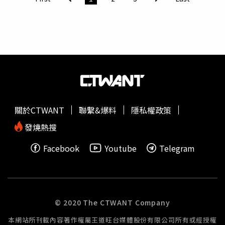
id=64694
醬香及蛋慕斯的滑順濃郁巧妙融合，令人回味無窮。 自助
蘑菇博士（Yan）表示，先前他雖曾為喜餅禮盒設計包裝、
吧可讓客人自由夾取喜歡的蔬菜、菇類（左），還可現擠牛
潮流玩具發想形象，但與餐飲品牌聯名卻是第一次。此次他
奶霜淇淋。（圖／魏妤靜攝）可單點配料包括「手工豬肉
特別為MAGiC TOUCH繪製數款壽司圖像，彷彿趣味版「壽
丸」（前，80元／2個）、日式火鍋料如魚竹葉（後左，80
司圖鑑」，MAGiC TOUCH也實體化其中5款：包括新菜色中
元／4個）、「燒豆腐。」（60元／4片，圖／魏妤靜攝）
的「鮭魚塔酪梨」、「蒜蓉鮑魚茶碗蒸」，還有經典品項
說起靈魂配角「靈芝蛋幕斯」，會另外發想出來主要是品牌
「軟殼蟹天婦羅壽司」、「翹翹板玉子燒壽司」、「鮭魚壽
考量部分消費者不敢吃生蛋，而以蛋幕斯取代壽喜燒正常會
司」，讓壽司們走出圖鑑變身可愛玩偶吊飾。即日起至5/12
附的生雞蛋。團隊嚴選產自苗栗的頂級靈芝蛋，以法式慕斯
限量上市，每款售價399元，售完為止。說到新菜色，
製作手法注入氮氣打發而成，質地綿密輕盈且蛋香濃厚，可
MAGiC TOUCH春季限定菜單以「新潮百味」為主軸，透過
關於CTWANT
聯繫&爆料
隱私權政策
包裹在鮮嫩肉片上一起入口。提到調味料，為打破消費者對
繽紛色系來彰顯春天花漾感，共推出「蒜蓉鮑魚茶碗蒸」、
壽喜燒重鹹或口味單一化的刻板印象，玉兔還提供日式七味
「爆汁櫛瓜拿破崙」、「嘎嘣脆辣肉球」、「鮮彩干貝壽
發燒熱搜
粉、柚子胡椒、現磨芝麻、柚子絲等精選調味配料，如品嘗
司」、「鮭魚塔酪梨」、「芥末胡麻海鮮卷」6款料理。其
Facebook
Youtube
Telegram
滑順烏龍麵時推薦灑上「現磨芝麻」提升香氣厚度，壽喜燒
中「鮮彩干貝壽司」以新鮮北海道大干貝搭配紫蘇白飯，再
湯底也可於烹煮後段加入柚子絲，可帶來清爽果香的尾韻。
點綴上鮭魚卵，整體酸甜鮮香、尾韻帶點紫蘇香氣；「爆汁
單點的「燒豆腐」若搭配柚子胡椒可在甘甜中增添辛香
櫛瓜拿破崙」以現炸櫛瓜配上莎莎醬與橘子，鎖住櫛瓜水分
（左），店內也提供「桂月柚子酒」。（715元+10％／
及甜味，一口咬下多汁又酥脆；記者尤推「嘎嘣脆辣肉
300ml，圖／魏妤靜攝）店內除了日本黑毛和牛，還提供
球」，麵衣稍微放冷後依然保持酥脆，由於有撒上糖粉中和
© 2020 The CTWANT Company
「日本國產牛」（前，套餐798元）、「牛五花」（左，套
底部辣醬，入口甜辣交織、風味十分鮮明。MAGiC TOUCH
本網站所刊載內容著作權屬王道旺台媒體股份有限公司所有或經授權
餐598元）、 「梅花豬」（套餐398元，皆須另加10%服務
Ｘ「10秒鐘教室」絨毛吊飾4/7～5/12限定販售，共有5