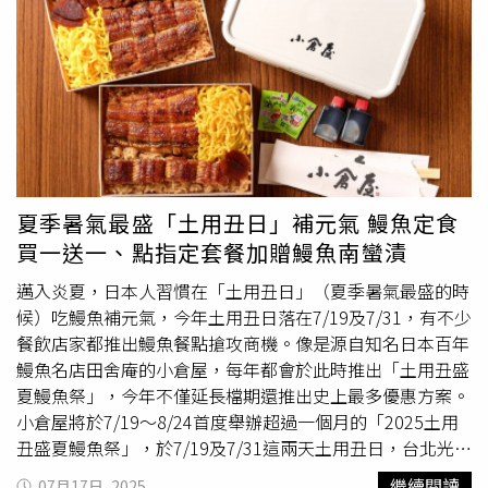
滿888元再贈10週年限定招牌小燈，數量有限、贈完為止。
「遠赤外線油炸機」，帶出酥脆與嫩度。「香煎鱸魚」
一場視味覺雙重享受的頂級盛宴。即日起至9月30日，單筆
（圖／吉豚屋提供）另外從2015年便由台隆集團引進台灣
（前）、「巨大花生醬巧克力夢幻聖代」（右）都是品牌推
餐飲消費滿2,000元，加贈400元抵用券，感謝賓客四年來
的日式連鎖炸豬排餐廳Katsuya（台灣品牌名稱為「吉豚
薦必吃菜色。（圖／魏妤靜攝）LillA提供10種以紅白酒與自
的支持。 JR東日本大飯店台北鉑麗安全日餐廳由日籍行政
屋」），至今已深耕十年，其招牌餐點「吉豚豬排丼」更累
然果實酒為主的汲飲式酒款，有2款更與TCRC & BAR
總主廚石原雅弘領銜監製，與鉑麗安主廚陳永儒共同操刀，
積銷售超過17座台北101大樓高度的份數。為歡慶十週年，
HOME聯名（左），右為「帶骨炭烤豬排」。（圖／魏妤靜
推出日本美食祭。（圖／JR東日本大飯店台北提供）日本
8/5～8/8吉豚屋精選三款以里肌豬排為主角的人氣餐點推出
攝）「番茄湯和烤起司三明治」。（圖／魏妤靜攝）另外曾
F1牛吃到飽 詮釋六重風味 創意入饌受到饕客喜愛的Brilliant
限時優惠，包括原價239元的「吉豚豬排丼（竹）」限時特
於2022年於竹北首次與大眾見面的新加州料理LillA，也宣
鉑麗安全日餐廳，即日起推出「日本美食祭」，以日本F1牛
價199元；原價269元的「里肌豬排定食」限時特價239元；
告重回市場、進駐DREAM PLAZA的1樓，將於7/29起對外試
為主軸，設計六道主打創意料理，包括香草麵包牛肉捲、炸
原價289元的「豬排咖哩（竹）」特價249元。除了優惠活
營運。睽違約兩年重回大眾視野，LillA帶來全新菜單、日日
和牛排、水煮和牛配蘿蔔泥醋醬等，揉合和風與歐陸技法，
夏季暑氣最盛「土用丑日」補元氣 鰻魚定食
動，十週年感謝祭也推出具紀念價值的「10週年限定招牌小
跨夜營運，並邀請TCRC & BAR HOME主理人黃奕翔量身打
凸顯食材層次與質感。此外，明太子烤生蠔、海鮮大阪燒、
買一送一、點指定套餐加贈鰻魚南蠻漬
燈」，這款小燈除了有經典的門店招牌，更融入台灣在地巧
造聯名桑格利亞調酒。LillA為開展餐飲集團首個自創品牌，
紅豆大福、北海道巴斯克乳酪蛋糕等近150道日式與國際料
思，於另一面繪製了Q 版招牌
丼飯
圖樣，並搭配注音符號標
靈感來自創始團隊共同的生活背景：加州洛杉磯，信義店菜
理無限供應，展現飯店Buffet料理的創新高度。即日起至7
邁入炎夏，日本人習慣在「土用丑日」（夏季暑氣最盛的時
註，展現濃厚的台日融合特色。8/5～8/31期間凡單筆消費
單仍由「BOTTLESS 非瓶」主廚劉世堯（Eric）、趙韓淞
月31日還有親子優惠，一位成人用餐即招待一位6至12歲兒
候）吃鰻魚補元氣，今年土用丑日落在7/19及7/31，有不少
滿888元即可免費獲得限定小燈乙個（不累贈）；或凡點購
（Han）操刀，運用海鮮、辛香料、水果等元素，融合了美
童免費入場。鰻魚會席料理 以火候說服味蕾 以節奏鋪陳夏
餐飲店家都推出鰻魚餐點搶攻商機。像是源自知名日本百年
任一主餐，也可加購限定小燈乙個，每筆消費限加購一個；
式的奔放與亞洲料理的層次。首波主打之一「川味口水雞肉
日盛宴HAYASE日本料理餐廳主打的「鰻魚會席料理」則由
鰻魚名店田舍庵的小倉屋，每年都會於此時推出「土用丑盛
台灣吉豚屋也宣布與即將上映的日本電影《岸邊露伴一動也
丸」加入了四川辣油、搭配洋蔥沾醬，濃郁滋味十分適合下
具備正統懷石料理功底的日籍料理長郡司行雄親自設計，全
夏鰻魚祭」，今年不僅延長檔期還推出史上最多優惠方案。
不動 懺悔室》攜手合作，凡於8 /1～8/31至全台吉豚屋門市
酒；「番茄湯和烤起司三明治」則使用酸度較高的番茄打碎
套11道菜以屏東養殖鰻魚貫穿菜單設計，從「鰻魚黃瓜胡麻
小倉屋將於7/19～8/24首度舉辦超過一個月的「2025土用
（桃園機場店除外）不限金額消費，即可獲贈電影早場優惠
成濃稠熱湯，搭配酥烤過的起司三明治，既可當早午餐也適
拌」開場，到「鰻魚白燒」展現原味純粹，再以蒲燒技法烹
丑盛夏鰻魚祭」，於7/19及7/31這兩天土用丑日，台北光復
券一張，數量有限、贈完為止。
合酒後暖胃；若想吃飽一點，不妨嘗試將皮煎得焦脆的「香
製的「鰻魚
丼飯
」作結，搭配鯛魚清湯與漬物，味覺節奏層
本店除了推出「鰻蒸竹定食」便當外帶買一送一，還加碼贈
繼續閱讀
07月17日, 2025