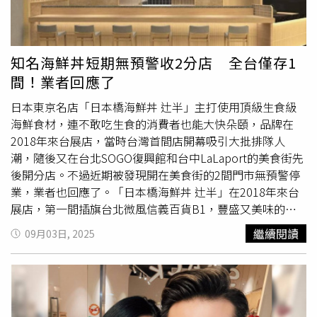
食產業史上首家達成此規模的企業。2025年，小川賢太郎
將社長職務交棒給次子小川洋平，自己則轉任會長。
知名海鮮丼短期無預警收2分店 全台僅存1
間！業者回應了
日本東京名店「日本橋海鮮丼 辻半」主打使用頂級生食級
海鮮食材，連不敢吃生食的消費者也能大快朵頤，品牌在
2018年來台展店，當時台灣首間店開幕吸引大批排隊人
潮，隨後又在台北SOGO復興館和台中LaLaport的美食街先
後開分店。不過近期被發現開在美食街的2間門市無預警停
業，業者也回應了。「日本橋海鮮丼 辻半」在2018年來台
展店，第一間插旗台北微風信義百貨B1，豐盛又美味的海
鮮丼也有「珠寶盒海鮮丼」美名；店內招牌
丼飯
上頭堆疊超
繼續閱讀
09月03日, 2025
過8種新鮮海鮮，像是魚卵阿根廷天使紅蝦、鯡魚卵、黑海
松貝、魷魚、鮪魚、碎中鮪與螺肉等等，每碗售價自599元
起。 在 Instagram 查看這則貼文 從 Instagram 分享的貼文
而菜單中最頂級的「特上珠寶盒」每碗則售價1499元，不
只份量大，還多了蟹肉、海膽與更多魚卵，而這系列海鮮丼