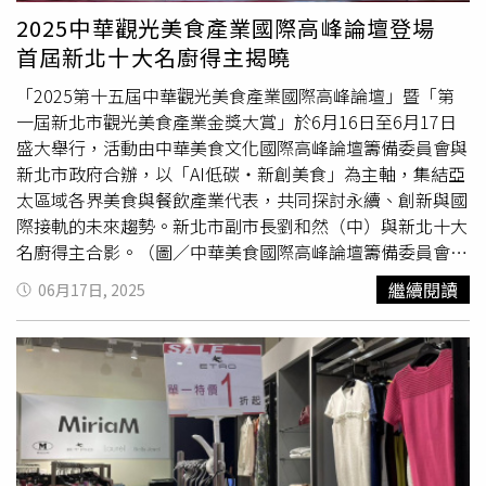
提供）
酥」，最終台灣隊拿下兩勝贏得美食殊榮，讓餒狸爆氣：
2025中華觀光美食產業國際高峰論壇登場
「評審給台灣人決定，突然台灣人就贏了。」
首屆新北十大名廚得主揭曉
「2025第十五屆中華觀光美食產業國際高峰論壇」暨「第
一屆新北市觀光美食產業金獎大賞」於6月16日至6月17日
盛大舉行，活動由中華美食文化國際高峰論壇籌備委員會與
新北市政府合辦，以「AI低碳‧新創美食」為主軸，集結亞
太區域各界美食與餐飲產業代表，共同探討永續、創新與國
際接軌的未來趨勢。新北市副市長劉和然（中）與新北十大
名廚得主合影。（圖／中華美食國際高峰論壇籌備委員會提
供）6月16日晚間舉辦開幕儀式暨「第一屆新北市觀光美食
繼續閱讀
06月17日, 2025
產業金獎大賞」頒獎典禮，由新北市副市長劉和然頒發「新
北十大名廚」獎項、大會執行長梁幼祥頒發「新北十大餐飲
名店」及「新北十大名菜美點」獎項，另外「新北市十大優
質伴手禮」則邀請前內政部長李鴻源頒發。此次評選特別導
入米其林指南的「秘密客」制度，由中華民國烹飪協會、中
華民國眷村美食文化協會、台灣年輕菁英廚神協會、中華海
峽兩岸餐飲連鎖經營協會、風霈傳媒（網紅小組）等五大單
位組成專業評審團隊，希望能強化獎項的專業性與公信力。