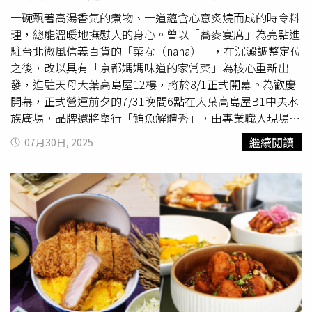
康。葉酸支持細胞分裂與修復，對孕婦尤其重要；活性酵素
能幫助消化與代謝；鈣與鎂則維持骨骼與神經健康。低熱量
一碗飄著高湯香氣的煮物、一道蘊含心意炙燒而成的時令料
且營養密度高，少量就能攝取豐富養分。她補充，青花椰苗
理，總能溫暖地撫慰人的身心。曾以「蕎麥宴席」為亮點進
的蘿蔔硫素含量是成熟青花椰的20至50倍，且芽苗多在室
駐台北微風信義百貨的「菜な（nana）」，在沉澱調整定位
內栽種，不易受天氣影響，價格穩定又容易取得。更重要的
之後，改以具有「京都媽媽味道的家常菜」為核心重新出
是，芽苗在發芽初期就累積了大量植化素與維生素，營養密
發，進駐天母大葉高島屋12樓，將於8/1正式開幕。為歡慶
度高於成熟蔬菜，是餐桌上既省錢又健康的好選擇。
開幕，正式營運前夕的7/31晚間6點在大葉高島屋B1中央水
族廣場，品牌還將舉行「鮪魚解體秀」，由專業職人現場解
體一尾當日進港的新鮮鮪魚，並現場免費發送百人份鮪魚生
繼續閱讀
07月30日, 2025
魚片。凡領取生魚片的民眾還可獲得價值100元的店內消費
抵用券！菜な將於7/31晚間6點在大葉高島屋中央水族廣場
上演「鮪魚解體秀」。（圖／nana提供）單品菜色看似家常
樸實，但搭配當令食材、炙燒或燉煮等多元技法，呈現日式
款待的心意。（圖／魏妤靜攝）「銀鱈西京味噌燒」採用京
都流傳已久的魚類保存技法，鹹度適中、魚肉紮實甘甜。
（定食1,130元，圖／魏妤靜攝）「菜な」是日本和食專門
企業BYO株式會社旗下品牌，現於東京車站、日本橋、橫濱
等地皆設有分店。對於首度進駐台北天母百貨美食戰區，
BYO台灣事業部代表齊藤進表示：「相較傳統日料專賣店強