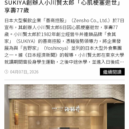
SUKIYA創辦人小川賢太郎「心肌梗塞逝世」
緩葡萄糖吸收，更能提升胰島素敏感度，讓身體更從容地應
享壽77歲
對葡萄糖衝擊。因此李醫師建議民眾應採取「蔬菜、蛋白
質、澱粉」的黃金順序，用餐時先吃一大口青菜，接著攝取
日本大型餐飲企業「善商控股」（Zensho Co., Ltd.）於7日
魚、肉、蛋或豆腐等蛋白質，最後才食用白飯、麵條等碳水
宣布，其創辦人小川賢太郎6日因心肌梗塞逝世，享壽77
化合物。若遇到
丼飯
或炒飯等混合型餐點，李醫師建議可先
歲。小川賢太郎於1982年創立經營牛丼連鎖品牌「食其
將上層的配菜與蛋白質吃完，最後再吃底下的米飯。李醫師
家」（SUKIYA）的善商控股，憑藉強勢領導力，將企業發
認為這種方法具備「零門檻、高執行力」的優勢，因為有不
展為與「吉野家」（Yoshinoya）並列的日本大型外食集團
少民眾對於精算熱量或嚴格節食感到壓力，但調整進食順序
之一。據《日本經濟新聞》的報導，小川賢太郎在東京大學
不需要改變食物內容，也不必購買昂貴的保健食品；對於執
就讀期間曾投身學生運動，之後中途休學，並進入日後成為
行力較低的族群而言，只要改變「筷子伸向盤子的先後順
競爭對手的吉野家任職。1980年吉野家陷入經營危機後，
繼續閱讀
04月07日, 2026
序」，就能在不增加經濟負擔的前提下，有效減輕長期的代
他於1982年創立了日後發展為食其家的便當店。隨著食其
謝壓力，對於預防與管理代謝疾病具有高度價值。除此之
家經營步入正軌，小川賢太郎以積極推動併購（M&A）為核
外，這套「進食順序法」並非糖尿病患者的專利，李醫師表
心策略，實現事業多角化，打造出大型餐飲連鎖體系。他陸
示，多項研究指出，此法對於健康年輕女性及妊娠糖尿病患
續將家庭餐廳「COCO'S」以及
丼飯
與烏龍麵品牌「なか
者同樣具有穩定血糖的效果。
卯」（NAKAU Co., LTD.）納入旗下，並於2002年創立迴轉
壽司品牌「濱壽司」。2023年，他進一步收購「儂特利」
股份，正式進軍速食事業。在截至2025年3月的會計年度
中，善商控股合併營收首次突破1兆日圓大關，成為日本外