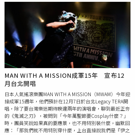
式牛
丼飯
。他強調，蕭淑慎是第一次煮非中式的料理，還依
照他的喜好，特地為他加了許多蔥花，「有夠無敵好吃，味
道就像日本道地一樣，真的很感動。」梁軒安話鋒一轉，談
起前陣子的風波：「前陣子因為一些事被人盯上，最主要自
己的愚蠢和白目的行為，還有高調的做人處事，造成後續你
們所看到的一些事件。」並透露自己相當自責，「沒想過
（自己）這麼愚蠢，犯了這種錯誤，到如今自己都還無法相
信，怎麼可以這麼笨。」梁軒安稱讚蕭淑慎嫁給他後，不僅
沒過著貴婦的生活，還要服侍公婆、和他的家人打好關係，
維護彼此雙方的家庭關係，還學會了超乎常人的好手藝。而
MAN WITH A MISSION成軍15年 宣布12
自己即使做出各種蠢事，蕭淑慎依然陪伴著他，沒有選擇離
月台北開唱
去。最後，梁軒安自稱「以做錯事的身分」喊話：「老公
們、男人們，我可以以做錯事的身分，奉勸你們好好對待自
日本人氣搖滾樂團MAN WITH A MISSION（MWAM）今年迎
己的太太。或許你曾經做錯過被發現了，或許你曾經做錯過
接成軍15週年，他們預計在12月7日於台北Legacy TERA開
沒有被發現都好，好好珍惜當初你追她的那份情意，在這個
唱，除了要台灣樂迷期待睽違兩年的演唱會，聊到最近正夯
特別的季節，好好跟她表達。」、「你可以改變，跟我一
的《鬼滅之刃》，被問到「今年萬聖節要Cosplay什麼？」
樣。好好反省，好好認識自己，這是為了自己，不是為了任
時，團員笑說如果真的要應景，也不用特別裝什麼，幽默回
何人。」並大聲向妻子告白：「老婆我愛妳，真心謝謝妳，
應：「那我們就不用特別穿什麼，上台直接說我們是『伊之