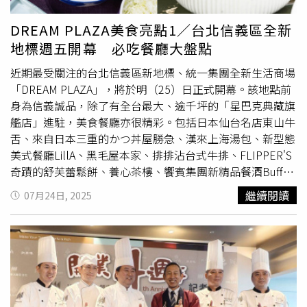
調高級會席或懷石料理，『菜な』主打的是『更貼近日常』
的京都家庭風味，例如使用講究的高湯、西京味噌等日式基
DREAM PLAZA美食亮點1／台北信義區全新
底，將原汁原味的京都小菜搬來台灣。」這裡的料理設計靈
地標週五開幕 必吃餐廳大盤點
感源自京都家庭會每日親手準備的配菜概念，像是單點菜色
中的「湯葉核桃胡麻醬沙拉」、「生麩味噌田樂燒」等都值
近期最受關注的台北信義區新地標、統一集團全新生活商場
得一試。日籍總料理長佐京健太郎提到，湯葉（豆皮）在京
「DREAM PLAZA」，將於明（25）日正式開幕。該地點前
都常見於日式鍋物中，在菜な則特別將其蒸軟再做成西式生
身為信義誠品，除了有全台最大、逾千坪的「星巴克典藏旗
菜沙拉、賦予創意；而有點黏性與Q彈口感的生麩在日本傳
艦店」進駐，美食餐廳亦很精彩。包括日本仙台名店東山牛
統吃法常會搭配味噌，或是做成關東煮、吸飽柴魚湯汁再品
舌、來自日本三重的かつ丼屋勝急、漢來上海湯包、新型態
嘗，在菜な則將其烤過再搭配兩種味噌醬，顏色較深的赤味
美式餐廳LillA、黑毛屋本家、排排沾台式牛排、FLIPPER'S
噌醬偏鹹、味道較重，與蛋黃調和的白味噌醬則較為甜口，
奇蹟的舒芙蕾鬆餅、養心茶樓、饗賓集團新精品餐酒Buffet
帶來雙重滋味。去除多餘水分、充滿香氣的「午仔魚一夜干
品牌Urban Paradise、美威鮭魚、全新升級的「瑪黑餐酒
繼續閱讀
07月24日, 2025
懷石籠」定食，是店家的招牌菜色。（1,080元，圖／魏妤
TRANSIT」等，讓人等不及要大快朵頤。僅販售至8/31的
靜攝）一次匯集多種和風美食的「天婦羅蕎麥麵與握壽司五
「海之味盛合豬排丼」以千層腰內豬排捲入明太子酥炸，再
貫懷石籠」定食，最適合有選擇困難症的人，蕎麥麵也可換
搭配草蝦與鮭魚卵，融合山海雙重鮮味。（450元，圖／魏
成烏龍麵。（1,280元，圖／魏妤靜攝）日籍總料理長佐京
妤靜攝）「棒腰內豬排
丼飯
」取自腰內肉最前端珍稀部位，
健太郎強調盡量使用台灣食材，縮短產地到餐桌的距離，定
肉質軟嫩、油脂均勻，每隻豬僅能製作兩份（左，430
食小菜也會依季節變換。（圖／魏妤靜攝）「菜な」占地逾
元），「蔥薑燒里肌定食」使用日本醬油麴製作，風味溫和
百坪，擁有127席座位與多間包廂。（圖／nana提供）此
醇厚。（360元，圖／魏妤靜攝）其中慕里諾國際餐飲集團