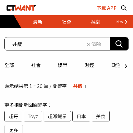
跳至主要內容區塊
下載 APP
最新
社會
娛樂
財經
⊗ 清除
全部
社會
娛樂
財經
政治
顯示結果第 1 ~ 20 筆 / 關鍵字「
丼飯
」
更多相關新聞關鍵字：
超哥
Toyz
超派鐵拳
日本
美食
更多