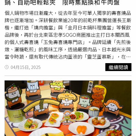
鍋、自助吧輕鬆夾 限時集點換和牛肉盤
乳蛋糕捲」則結合北海道奶霜與酸甜芒果，清新不膩；小巧
無法抵擋誘惑，是因為忙碌的生活讓他們過度疲憊，即使是
可愛的「鮮芒果泡芙」咬下去還會一口爆漿，另外還有以酥
日常壓力，也會導致自我耗損。壓力讓身體能量枯竭 衝動
個人鍋物市場日漸龐大，從去年至今可單人獨享的壽喜燒品
脆塔皮包裹濃郁卡士達的「芒果卡士達塔」，以及「芒果慕
行事機率提高為了更了解短時間消耗能量後，自制力降低的
牌也逐漸增加。深耕餐飲業逾20年的前乾杯集團營運長王斯
斯蛋糕」、「芒果鮮奶酪」等，打造夏季的甜蜜滋味。午餐
程度，美國史丹佛大學的巴巴．希夫（Baba Shiv）和印第
楷，繼打造「燒肉擔當」與「金月日本鍋料理擔當」等餐飲
1,490元起、下午茶每位990元起、晚餐1,590元起。即日起
安納大學的莎夏．福多利金（Sasha Fedorikhin）進行了實
品牌後，再於台北東區忠孝SOGO商圈推出主打日本關西風
至6／15到饗饗和旭集用餐可品嘗「現流黑鮪生魚片」及
驗。他們將受試者分為兩組，一組看簡單的兩位數，另一組
的個人式壽喜燒「玉兔壽喜燒專門店」。品牌延續「先煎後
「炙燒黑鮪魚中腹握壽司」等黑鮪魚美味。（圖／饗賓集團
看複雜的七位數，並要他們背起來。接著，他們請受試者走
燉、灑糖乾煎」的風味工序，透過嚴選肉品、日本越光米與
提供）旭集微風店推出「九鮨海景丼」，淋上金桔醋甘甜又
到走廊盡頭，說出剛才看到的數字，答對的人可以到另一個
當令時蔬，還有取代傳統沾肉蛋液的「靈芝蛋慕斯」，在傳
不死鹹。（圖／饗賓集團提供）另外即日起～6/15，饗賓集
房間，享用為他們準備的點心。統計顯示，回答簡單數字的
統中翻玩新風味。歡慶新店開幕，即日起至6/30還推出限時
繼續閱讀
04月15日, 2025
團旗下Buffet品牌「INPARADISE 饗饗」與「旭集 和食集
受試者，大多選擇新鮮水果沙拉；回答複雜數字的受試者，
集點活動：單筆消費滿400元可獲得1點，集滿20點可免費
錦」同步推出黑鮪魚料理，其中午、晚餐推出「現流黑鮪生
較多人拿了巧克力蛋糕。這顯示大腦所承擔的壓力讓身體能
兌換日本黑毛和牛套餐，雨天來店還能獲得加碼贈點。「日
魚片」，可見紅艷色澤中帶有甘甜肉質，軟嫩又富有彈性；
量枯竭，剩下的能量抵抗不了本能欲望。自我損耗時，衝動
本黑毛和牛套餐」會提供和牛肉盤、焦化洋蔥、靈芝蛋慕
另外還有「炙燒黑鮪魚中腹握壽司」於平日晚餐和假日午、
行事的機率也會提高，例如想攻擊他人、想擁有某物等欲
斯，蔬菜則可依個人喜好自由夾取。（998元＋10%，圖／
晚餐限定供應，頂級黑鮪魚中腹富含油脂，以直火炙燒讓油
望。社會化程度高的人，通常會壓抑衝動，但能量耗盡後，
魏妤靜攝）專人開鍋會協助前面煎肉的部分，包括撒上日本
脂融入醋飯的溫潤香氣中，最後再以蒜末點綴更是加分。而
就不會再思考，會立即做出反應、立即行動。回想一下你疲
上白糖（左），並現打「靈芝蛋慕斯」，建議品嘗時可於慕
「旭集 和食集錦」第六家分店日前也正式插旗微風廣場6
憊時，是否有看電視購買無用物品的經驗？你不是真的需要
斯中撒入七味粉再用肉蘸取可提升風味。（圖／魏妤靜攝）
樓，籌備近兩年，占地346坪、提供286個座位，以「國際
那些商品，也不是主持人口才多好，而是自我耗損讓你沒時
日本壽喜燒依地域風格可分為兩大派系，「關東式壽喜燒」
精品櫥窗」為設計靈感核心，埋入日本精品服裝思維。微風
間思考欲望，就直接行動了，明明應該好好考慮，卻做不
是在鍋內加入各種蔬菜與肉片，並添加醬汁烹煮，讓食材風