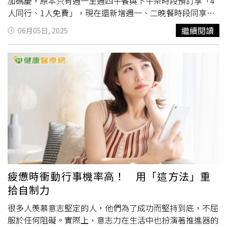
殺。漾客日式料理推出打卡拍照焦點的「馬卡龍壽司」，在
加碼慶，原本只有週一至週四午餐與下午茶時段預訂享「4
壽司上頭點綴不同佐料，搭配金箔、魚子醬提升味覺和視
人同行、1人免費」，現在還新增週一、二晚餐時段同享優
覺，整盤有如花園般繽紛搶眼（圖／禮客提供）。6/6~6/30
惠，最多可享3人免費！海鮮季餐檯供應包括「雪蟹腳」
繼續閱讀
06月05日, 2025
週年慶期間，新客下載註冊禮客APP還可以獲得200元抵用
（左）、「青花蟹」（右上）、「旭蟹」等品項。（圖／魏
券，活動期間限時限量推出慢跑運動必入手穿搭單品PUMA
妤靜攝）十二廚自助餐廳每年入夏的海鮮季深受好評，除了
女款運動帽、休閒T恤、、運動短褲、運動鞋，成套穿搭只
全時段提供「菜色升級不加價」的豐盛海味饗宴，更加碼
賣5,002元，還有休閒品牌le coq sportif女款卡其裙、休閒
「松葉蟹腳、雪蟹腳」雙蟹無限享用，其他還匯集了旭蟹、
外套，polo衫，成套穿搭只要4,885元就可以帶回家，另有
麵包蟹、牛蹄蟹等輪番上陣，讓螃蟹控大呼過癮，而且餐檯
夏日旅遊必備Samsonite、American Tourister行李箱，
貼心提供剪刀自取、方便大家拆蟹使用；海鮮餐檯每日另外
Traveler、AIGLE、POLAR BEAR吸濕排汗衫、抗UV外套，
也嚴選現流海產，包括鮪魚、鮭魚、旗魚生魚片，白蝦、淡
與SST&C、ROOTS和LINDARICO、台灣設計師品牌UUIN、
菜、海鮮
丼飯
與炙燒握壽司等一應俱全，並有泰式海鮮沙
汪俐伶WANGLILING...等百大品牌全面下殺3折起。
拉、蒜辣拌蛤蜊、北寄貝涼拌春筍等十多道料理選擇，因此
餐期一開放，便可見海鮮控迅速在餐檯前排起長隊，就等著
大快朵頤。風味濃郁的「新加坡辣炒蟹」是重口味愛好者必
吃菜色。（圖／魏妤靜攝）「金湯酸菜龍虎斑」風味回甘酸
疲憊時衝動行事機率高！ 用「這方法」重
香，值得一試。（圖／魏妤靜攝）裹滿醬汁的「乾燒蝦」也
拾自制力
是熱菜區的人氣菜色。（圖／魏妤靜攝）熱菜區同樣海味滿
滿，像是「新加坡辣炒蟹」選用肉質飽滿的沙公，先油炸再
很多人羨慕意志堅定的人，他們為了成功而堅持到底，不屈
與番茄、辣椒特製醬汁快炒，甜中帶辣、滋味濃郁；「避風
服於任何阻礙。實際上，意志力在生活中也扮演著推進器的