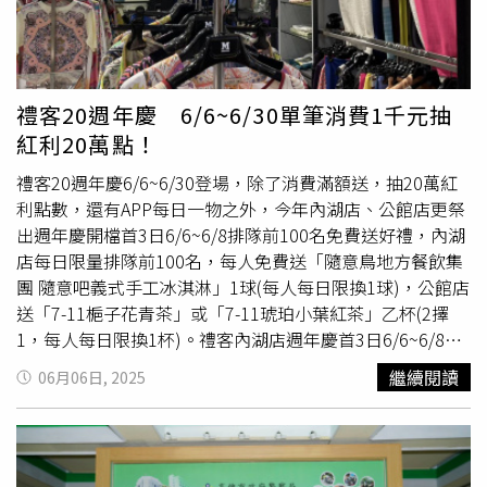
其中首屆「新北十大名廚」得主為青青餐廳施建發、水蛙師
私房餐廳張和錦、凱撒餐飲連鎖戴于益、芭達桑原住民主題
餐廳張克勤、宗舖師心意料理王永宗、八方雲集集團梁社漢
排骨梁社漢、汐止福泰大飯店謝榮譽、頤品大飯店林志峰、
禮客20週年慶 6/6~6/30單筆消費1千元抽
洪師父牛肉麵洪金龍、晶宴會館黃彬雄、八條壽司股份有限
紅利20萬點！
公司黃偉峸、海港37鵝肉海鮮餐廳顏英忠；「新北市十大餐
飲名店」則由青青餐廳、于烤魚餐廳、阿城鵝肉、板橋凱撒
禮客20週年慶6/6~6/30登場，除了消費滿額送，抽20萬紅
大飯店家宴中餐廳等名店獲得。「新北市十大名菜美點」則
利點數，還有APP每日一物之外，今年內湖店、公館店更祭
由真的好京漾飯店「蒜酥龍江脆皮雞」、晶粤軒烤鴨餐廳
出週年慶開檔首3日6/6~6/8排隊前100名免費送好禮，內湖
店每日限量排隊前100名，每人免費送「隨意鳥地方餐飲集
「晶選片皮鴨」、初芯初蒔「初心筍香燒肉」、陽明山天籟
團 隨意吧義式手工冰淇淋」1球(每人每日限換1球)，公館店
渡假酒店「天籟牛肉麵」、白金花園酒店「焗釀蟹蓋魚子
送「7-11梔子花青茶」或「7-11琥珀小葉紅茶」乙杯(2擇
醬」等獲得；「新北市十大優質伴手禮」得主包括御嵿國際
1，每人每日限換1杯)。禮客內湖店週年慶首3日6/6~6/8每
「頂級米冰滴蛋捲禮盒」、金包里農舍莊園「地瓜巴斯
日限量排隊前100名，每人免費送「隨意鳥地方餐飲集團 隨
克」、龍鳳堂餅舖「太妃太陽餅」、岳霖食品「開心果蝴蝶
繼續閱讀
06月06日, 2025
意吧義式手工冰淇淋」1球（圖／禮客提供）。6/6~6/30週
酥」等。大會執行長梁幼祥（右7）與「亞太十大名菜美
年慶期間，集結百大品牌買越多賺越多現省優惠、漾客日式
點」獎項得主合影。（圖／中華美食國際高峰論壇籌備委員
料理推出2人同行來店用餐，每桌免費招待價值980元龍蝦
會提供）「亞太十大名菜美點」集結眾多名店手路菜。（圖
餐點乙份，另外特別推出成為消費者打卡拍照焦點的「馬卡
／中華美食國際高峰論壇籌備委員會提供）6月17日則頒發