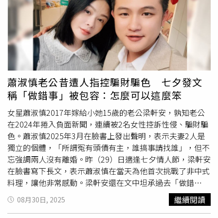
享用一半，還能免費加飯跟高湯，獨創吃法變成「海鮮湯漬
飯」；主餐吃完還會附上甜點「宇治抹茶布丁」，為用餐體
驗畫下完美句點。花小錢就能吃到頂級海鮮，在「日本橋海
鮮丼 辻半」開幕初期造成大批排隊人潮，於是在2022年又
開了第2間門市，進駐SOGO台北復興館美食街，2023年則
插旗台中LaLaport美食街，讓台中的民眾不用北上，就能享
用美食佳餚。豈料，「日本橋海鮮丼 辻半」登台7年卻被網
蕭淑慎老公昔遭人指控騙財騙色 七夕發文
友注意到，SOGO復興館門市在Google地圖上已標示為「永
稱「做錯事」被包容：怎麼可以這麼笨
久停業」。據《三立新聞網》報導，業者稱因合約到期，該
門市暫告一段落，未來會尋覓新據點。而台中LaLaport分店
女星蕭淑慎2017年嫁給小她15歲的老公梁軒安，孰知老公
也已結束營業，全台僅剩微風信義門市營運中。
在2024年捲入負面新聞，連續被2名女性控訴性侵、騙財騙
色。蕭淑慎2025年3月在臉書上發出聲明，表示夫妻2人是
獨立的個體，「所謂冤有頭債有主，誰搞事請找誰」，但不
忘強調兩人沒有離婚。昨（29）日適逢七夕情人節，梁軒安
在臉書寫下長文，表示蕭淑慎在當天為他首次挑戰了非中式
料理，讓他非常感動。梁軒安還在文中坦承過去「做錯
事」，寫下：「老公們，男人們，我可以以做錯事的身份奉
繼續閱讀
08月30日, 2025
勸你們，好好對待自己的太太。」梁軒安29日在臉書發文，
表示七夕當天回家，就發現蕭淑慎為他做了自己最愛吃的日