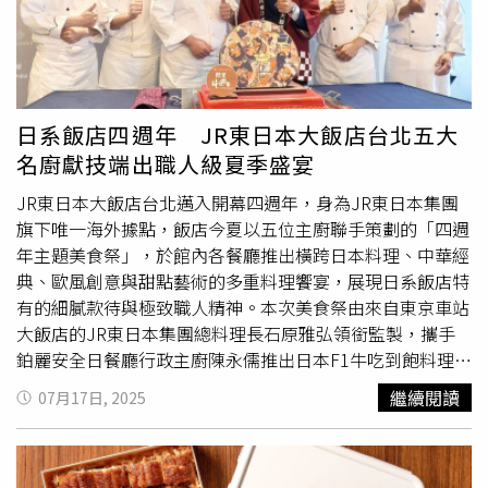
外，日式定食也盡量選用台灣在地與當令食材製作，例如配
繼「伊勢路–勝勢」、「靜岡勝政」之後，再引進日本三重
菜的夏日爽脆鮮筍、主菜的午仔魚等。而且同樣強調職人手
縣大夢集團旗下知名豬排丼品牌「かつQ」，以全新升級店
作，包含點選定食時首先上桌的「手工豆腐」亦採自製，充
型「かつ丼屋 勝急」進軍台灣。主打「厚切豬排」的品牌
滿豆香、滑嫩如豆花，可搭配醬油品嘗；夏季定食中的小菜
打出「3D劇場
丼飯
」概念，原來店家擺盤採用日本精緻彩
也以清爽開胃為主，除了新鮮生魚片、以褐藻搭配酸香調味
釉蓋碗，碗蓋立起時彷彿為豬排打造特製舞台，可見超出碗
日系飯店四週年 JR東日本大飯店台北五大
的「水雲醋」之外，有些時蔬也以柴魚高湯煮過，使其帶有
口的厚切豬排、歐姆蛋層層堆疊，帶來視覺撞擊。此次かつ
名廚獻技端出職人級夏季盛宴
淡雅香氣。主菜的「午仔魚一夜干」則以鹽、料酒等去除多
丼屋 勝急帶來4款豬排
丼飯
和3款雙拼海陸定食，打造台灣
餘水分及腥味，再經一天風乾，使魚肉緊實又保留油脂；另
限定的
丼飯
體驗。かつ丼屋勝急台灣首店將於7/25正式開
JR東日本大飯店台北邁入開幕四週年，身為JR東日本集團
一款定食主菜「銀鱈西京味噌燒」更是著名的京都風味料
幕，除了開幕月祭出限定新品「海之味盛合豬排丼」，開幕
旗下唯一海外據點，飯店今夏以五位主廚聯手策劃的「四週
理，是以西京味噌將魚醃漬入味再烤過，作業時間約耗時3
首3日7/25～7/27更推出每日前20名點用「厚切里肌豬排
丼
年主題美食祭」，於館內各餐廳推出橫跨日本料理、中華經
天。定食皆提供手工豆腐、京都風四季旬味五品、茶碗蒸、
飯
」可享半價優惠。品牌在食材上嚴選台灣第一支溫泉飲用
典、歐風創意與甜點藝術的多重料理饗宴，展現日系飯店特
生魚片二品、白飯、味噌湯、漬物與和風點心，價格最低的
水「天泉溫泉水」做為客人飲用水與煮米水，此來自南投埔
有的細膩款待與極致職人精神。本次美食祭由來自東京車站
定食為820元的「雞腿龍田揚小米味噌懷石籠」。空間設計
里1千5百公尺下的無汙染岩層的水源，水質純淨甘潤；米飯
大飯店的JR東日本集團總料理長石原雅弘領銜監製，攜手
方面，考量天母當地以小家庭、長輩與商務客為主，「菜
則嚴選台東池上米，特別採日式烹煮手法保留米粒完整；用
鉑麗安全日餐廳行政主廚陳永儒推出日本F1牛吃到飽料理、
な」整體裝潢融合日式與現代感，營造通透俐落又帶有溫度
於製作歐姆滑蛋的雞蛋，則選自獲得台灣唯二生食級認證的
HAYASE日籍料理長郡司行雄操刀鰻魚會席、中華料理名廚
繼續閱讀
07月17日, 2025
的用餐環境，除了設有適合小家庭的沙發區，也有方便多人
屏東大武山牧場，蛋黃飽滿、蛋香濃郁；主角豬排則選自台
楊德興打造綠竹筍料理、點心房主廚黃柏欽則獻上以山形縣
用餐且彈性區隔的包廂空間，滿足不同客群需求。吉豚屋針
灣知名品牌究好豬，從飼糧、畜產環境、屠宰等層層把關，
庄內產哈密瓜為主題的夏季下午茶，五大主廚陣容貫穿日、
對十週年活動推出三款人氣餐點優惠，8/5～8/31單筆消費
團隊除了視部位需求進行低溫熟成，也使用集團升級導入的
中、西，從食材選用、料理技術到擺盤設計無不講究，堪稱