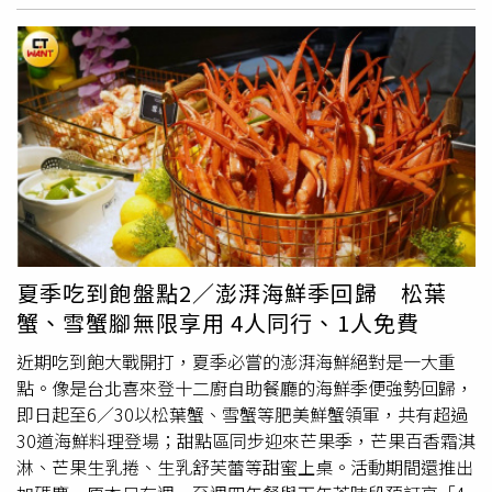
2,980元)(2名)、「Offermann圓谷包」(價值2,740元)(1
來「傳產品牌的顛覆與創新」的演說主題；芳成工業總經理
話術，使對方無從得逞。警方表示，劇情靈感取材自Mana
名)、「Staub馬卡龍餐碗6件組」(價值1,599元)(1名) …等
江宗澤分享「突破傳產AI的未來」，而大添生醫廖芳銘則以
身為日籍高雄媳婦的特殊身份，展現台日文化差異與語言誤
好禮大獎。另外，開檔首3日6/6~6/8再加碼，內湖店每日限
「黑溫土＋薑黃＝健康與美」為題，為論壇注入「醫食同
解，Kuso呈現民眾接獲詐騙電話時，如何透過雞同鴨講的
量排隊前100名，每人免費送「隨意鳥地方餐飲集團 隨意吧
源」的健康觀點。此次論壇專題講座也在最後一場邀請知名
應對拆穿詐術。這種大智若愚的退敵妙招，呼應時下流行生
義式手工冰淇淋」1球(每人每日限換1球)，公館店送「7-11
文化評論人兼美食家梁幼祥擔任主講人，他以「美食為什麼
活哲語：「認真就輸了」。警方亦藉由本片再次宣導民眾，
梔子花青茶」或「琥珀小葉紅茶」涼夏飲品乙杯(2選1，每
要有文化」為題闡述美食的真諦，講座中，他除了談到台灣
遇疑似詐騙電話時，一、務必冷靜查證，二、切勿聽從指
人每日限換1杯)。漾客日式料理推出2人同行來店用餐，每
美食歷史與文化的沿革，還分享其新製作的文化美食影集。
示，三、立即撥打165反詐騙專線，或就近向轄區分駐(派
桌免費招待價值980元龍蝦餐點（圖／禮客提供）。週年慶
這次論壇及系列活動宣示新北市正式進軍國際美食地圖，主
出)所尋求協助。
期間，每日更特別熱搜館內國際精品、設計師女裝、運動休
辦單位也表示未來將持續推動城市品牌國際化，攜手業者共
閒服飾鞋款、商務配件行李箱、鍋具...等超過100個知名品
創餐飲的永續發展。
牌推出APP限時優惠價，鎖定55萬名APP會員會推出價差超
夏季吃到飽盤點2／澎湃海鮮季回歸 松葉
有感的商品，例如:內湖店特別嚴選推出MOSCHINO西裝外
蟹、雪蟹腳無限享用 4人同行、1人免費
套，原價85,500元，17,100元即可帶回家，直接現省
68,400元，夏姿西遊記系列洋裝，原價49,800元，特價
近期吃到飽大戰開打，夏季必嘗的澎湃海鮮絕對是一大重
3,980元，直接現省45,820元，公館店祭出SAMSONITE
點。像是台北喜來登十二廚自助餐廳的海鮮季便強勢回歸，
AZIO系列25吋行李箱，原價16,500元，特價8,250元，直接
即日起至6／30以松葉蟹、雪蟹等肥美鮮蟹領軍，共有超過
現省8,250元，公館店PALLADIUM控溫防水鞋，原價10,980
30道海鮮料理登場；甜點區同步迎來芒果季，芒果百香霜淇
元，特價4,392元，直接現省6,588元，常常在一開門就被秒
淋、芒果生乳捲、生乳舒芙蕾等甜蜜上桌。活動期間還推出