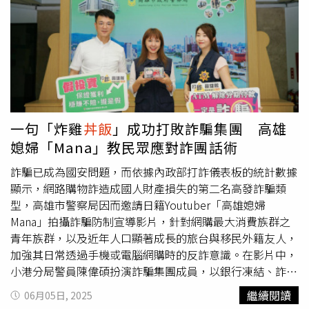
龍壽司」，在壽司上頭點綴不同佐料，搭配金箔、魚子醬提
第十五屆「亞太美食金獎」，其中「亞太十大名菜美點」獎
升味覺和視覺，整盤有如花園般繽紛搶眼，不僅滿足視覺、
項得主包括花蓮潔西艾美渡假酒店探索廚房「火舞焰燒脆皮
味覺，連心也療癒了，週年慶不僅邀請民眾一起來禮客挖
豬」、台北凱達大飯店家宴中餐廳「20年老菜脯蒸午仔
寶、盡享美食優惠，讓消費者吃喝購物一次滿足。6/6~6/30
魚」、台北天成大飯店翠庭「寧式東坡肉」、日月潭力麗溫
活動期間，全館單櫃單筆消費滿5,000送500，內湖店再加
德姆溫泉酒店邵中餐廳「貴妃紅燒荔玉」、湊兩塊有限公司
碼當日全館滿8,000送「漾客酥炸竹筴魚
丼飯
+湯餐點」，公
「玉里橋頭臭豆腐」、屾淼苑「港式生焗七星斑」等菜色。
館店當日全館滿6,000送「1瓶3杯」限量精美好禮，內湖、
「亞太十大名店」則包括福容大飯店福隆「福粵樓」、台北
公館店當日單店累計消費滿10,000送200、15,000送300、
花園大酒店「PRIME ONE牛排館」、亞果遊艇城「亞果
一句「炸雞
丼飯
」成功打敗詐騙集團 高雄
20,000送400、30,000送600十足折抵購物券，紅利3倍送多
薈」、海瑞摃丸總店、鄧師傅功夫菜、花蓮米崙
丼飯
屋、岩
媳婦「Mana」教民眾應對詐團話術
重回饋。禮客週年慶推出單櫃單筆消費1,000元有機會抽中
漿漢方麻辣火鍋等。主題論壇主講人之一芳成工業總經理江
「Apple iPad 」、「禮客紅利點數20萬點」、「英國百年
宗澤（左）、海瑞摃丸總經理黃世凱。（圖／中華美食國際
詐騙已成為國安問題，而依據內政部打詐儀表板的統計數據
公益瓷器Wedgwood一壺兩杯午茶組」、「珍珠長項
高峰論壇籌備委員會提供）此外，6月17日主題論壇內容也
顯示，網路購物詐造成國人財產損失的第二名高發詐騙類
鍊」、「珍珠短項鍊」、「Offermann圓谷包」、「Staub
十分多元，例如前內政部長李鴻源以「低碳、環保～有為者
型，高雄市警察局因而邀請日籍Youtuber「高雄媳婦
馬卡龍餐碗6件組」 …等好禮大獎（圖／禮客提供）。抽獎
即若是」主題，強調產業轉型的責任與行動力；雲朗集團董
Mana」拍攝詐騙防制宣導影片，針對網購最大消費族群之
活動推出單櫃單筆消費1,000元可兌換1張抽獎券，有機會抽
事長盛治仁分享「永續旅遊的實踐」經驗，推動觀光與綠色
青年族群，以及近年人口顯著成長的旅台與移民外籍友人，
中「Apple iPad Wi-Fi 64GB」(價值11,900元)(1名)、「 禮
並進；世界美中餐飲業聯合會主席胡曉軍則從全球視角探討
加強其日常透過手機或電腦網購時的反詐意識。在影片中，
客紅利點數20萬點」(價值10,000元)(3名)、「英國百年公益
「走在國際山脊上的中華美食」；還有丸莊醬油總經理莊偉
小港分局警員陳偉碩扮演詐騙集團成員，以銀行凍結、詐欺
瓷器Wedgwood一壺兩杯午茶組」(價值5,940元)(1名)、
中以「文化傳承的力量」為題，訴說傳統品牌如何堅守價值
共犯等話術試圖取得被害人信任，Mana則將詐欺共犯聽成
繼續閱讀
06月05日, 2025
「珍珠長項鍊」(價值3,980元)(1名)、「珍珠短項鍊」(價值
與創新並進；來自傳統食品的海瑞摃丸總經理黃世凱，也帶
以「炸雞
丼飯
」，成功反制不斷變換偽裝角色的詐團與詐騙