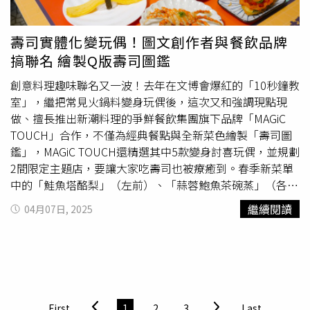
店還推出5款限定料理，其中午晚餐推出「和牛起士漢堡
到。補充能量可預防 確保理性判斷與靈活應對但這可以透
味在鍋中相互融合；「關西式壽喜燒」則注重層次與節奏，
排」、「九鮨海景丼」、「初恋香草蘇打涼菓」；下午餐限
過補充能量來預防。曾有公司在面試前，將面試官分成兩
會先將肉片於鍋內油煎至半熟後灑上糖粉，再倒入醬油、清
定推出手工「榛濃可可千層蛋糕」；飲品部分全餐期供應
組，一組提供柳橙汁，另一組只提供礦泉水。面試結束後，
酒、味醂等調味，最後才加入蔬菜緩緩燉煮，兩派各有支持
壽司實體化變玩偶！圖文創作者與餐飲品牌
「桃縷氣泡特」，以清爽喚醒味蕾。
根據統計，同樣時間的面試，只喝礦泉水的面試官，對面試
者。為了區隔另一品牌金月所供應的關東式壽喜燒，「玉兔
搞聯名 繪製Q版壽司圖鑑
者的人種、年齡、性別偏好更明顯，決定錄取和淘汰的時間
壽喜燒專門店」以關西式壽喜燒風格為基礎，加上板前式專
也更快；相較之下，獲得適當糖分補充的面試官，較不會被
門店型態提供個人化套餐，讓一個人也能自在開鍋。套餐選
創意料理趣味聯名又一波！去年在文博會爆紅的「10秒鐘教
自己內心的成見影響，在肩負壓力的情況下，他們依舊能從
項多元、價位區間在398元～998元＋10%，包括可享受綿
室」，繼把常見火鍋料變身玩偶後，這次又和強調現點現
多面向進行思考，保有理性判斷與靈活應對的能力。因此當
密油花與細緻肉質的「日本和牛套餐」；還有油脂均衡、肉
做、擅長推出新潮料理的爭鮮餐飲集團旗下品牌「MAGiC
我們感到疲憊時，應先持保留態度，避免做任何重大決定，
質甜美的「日本國產牛套餐」，以及肉香飽滿、口感輕盈的
TOUCH」合作，不僅為經典餐點與全新菜色繪製「壽司圖
並暫時休息。疲倦時，若還要面對需要深度思考的問題，很
「牛五花套餐」；此外，也有「梅花豬套餐」可供選擇。考
鑑」，MAGiC TOUCH還精選其中5款變身討喜玩偶，並規劃
有可能不多加考慮就直接下決定。不能太相信自己的意志
量東區人潮流動快速，玉兔也開發「壽喜燒牛／豬
丼飯
」供
2間限定主題店，要讓大家吃壽司也被療癒到。春季新菜單
力，不是只要拒絕零碎的誘惑，就能乘勝追擊，戰勝更大的
上班族外帶享用，售價149元。 傳承關西式壽喜燒工序，
中的「鮭魚塔酪梨」（左前）、「蒜蓉鮑魚茶碗蒸」（各90
誘惑。因為總有一些有心人士，善於利用這種自我耗損機
會有專人為顧客親手開鍋，首先以玉兔造型的牛／豬油塊熱
元）兩款菜色，都被創意實體化成玩偶。（圖／魏妤靜攝）
繼續閱讀
04月07日, 2025
制，在祭出真正誘惑之前，先提出一些小小誘惑，等待我們
鍋煎融，再將肉片下鍋輕煎，當肉片伴隨高溫產生梅納反應
春季新品「爆汁櫛瓜拿破崙」（左起順時針，80元）、「芥
筋疲力盡時，再趁虛而入。本文來源：《駕馭腦中的小劇
時，再輕撒風味溫潤的日本上白糖進行焦糖化，不僅帶來甘
末胡麻海鮮卷」（100元）、「嘎嘣脆辣肉球」。（80元，
場》，采實文化【延伸閱讀】經常疲憊、心跳加速，竟是睡
甜層次，也使肉質更為軟嫩；緊接著倒入以日本濃口醬油、
圖／魏妤靜攝）經典人氣品項「軟殼蟹天婦羅壽司」（前，
眠呼吸中止合併心房顫動作祟？「三心兩異」可能是致命心
味醂、清酒、砂糖與大量蔬果共同熬煮的秘製壽喜燒醬汁，
90元）、「翹翹板玉子燒壽司」（40元）同樣有玩偶版，
臟病警訊！ 醫曝：疲憊、手麻都是重要指標
高溫沸騰瞬間，鮮甜鹹香的醬汁會緊緊扒附在肉片上，再沾
其中軟殼蟹玩偶頭上還可見蔥絲、藏有細節。（圖／魏妤靜
https://www.healthnews.com.tw/readnews.php?
裹特製的「靈芝蛋慕斯」入口。讓軟嫩入味的肉片與脂香、
攝）在社群上有逾22萬粉絲的「10秒鐘教室」圖文創作者
First
1
2
3
Last