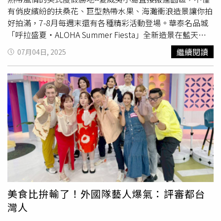
晚餐平日1,690元、假日1,990元。金色三麥酒窖店全新導入
芙、哈密瓜燻鮭魚塔塔等，融合日式細膩與法式甜點技法，
勢日式豬排」，即日起推出為期一個月的鰻魚季限定料理，
有俏皮繽紛的扶桑花、巨型熱帶水果、海灘衝浪造景讓你拍
結合影像辨識與AI演算法的「AI智慧辨識選酒系統」。（圖
口感與視覺皆細緻動人。活動自7月19日至8月18日限量供
此次主打的「酥炸鰻魚老饕豬排套餐」，選用一隻豬只能取
好拍滿，7-8月每週末還有各種精彩活動登場。華泰名品城
／金色三麥提供）金色三麥酒窖店二代店也進駐DREAM
應，極富品味價值。Platform月台町大廳酒吧推出日本山形
兩片的極品肋眼蓋肉，肉質細嫩、油花分布如大理石，搭配
「呼拉盛夏・ALOHA Summer Fiesta」全新造景在藍天白
PLAZA，並首次導入AI人臉辨識選酒科技，只需拍一張照片
縣庄內地區出產、甜度高且香氣濃郁的哈密瓜，共14道鹹甜
日本進口生麵包粉與遠赤外線油炸技術，穩定控溫、縮短油
雲下繽紛登場。一期廣場的日落舞台限時一個月快閃展出。
繼續閱讀
07月04日, 2025
便可預測顧客的性格特質，即時推薦最適合的個人化酒款；
點組合的「山形縣庄內產哈密瓜下午茶」，7月19日至8月
炸時間。再搭配不經醬汁浸漬的白燒鰻魚，同樣裹上日式麵
周圍高聳的棕梠樹，搭配造型泳衣、熱帶水果、粉紅火鶴、
並推出台北信義區少見在深夜可喝到專業調酒的KTV包廂，
18日限量供應。（圖／JR東日本大飯店台北提供）東北三
包粉酥炸，吃得到鰻魚的細緻鮮味與香氣。若於7/19及7/31
海灘躺椅、沙灘排球，為場景增添一抹俏皮趣味，營造出超
更首度跨入威士忌領域推出威士忌專屬包廂，推出全新
大祭場景重現 住房專案搭贈餐券館內同步布置以日本東北
當日點用此指定套餐，還可加碼獲得「鰻魚南蠻漬」乙份，
Chill度假感。三期廣場以多彩扶桑花牆及海灘場景為主軸，
Tapas與多款亮點調酒與純飲，讓人開啟沉浸感官的微醺之
三大祭：青森「睡魔祭」、秋田「竿燈祭」、仙台「七夕
限量供應、售完為止。「紅紫蘇梅蘿蔔泥里肌豬排套餐」。
搭配超搶眼的巨型鳳梨座椅、衝浪打卡區，一踏進場域就瞬
旅。開幕期間限量推出的信義店限定FLIPPER’S「Taipei
祭」為主題的視覺裝置，營造濃濃節慶氛圍。配合活動推出
（390元，圖／慕里諾提供）7、8月除了鰻魚元氣套餐，伊
間切換度假模式，超適合穿上花花襯衫及超辣洋裝前來擺
101 Strawberry Tower套餐」，有35cm高的「舒芙蕾草莓
的「繽紛・多彩」住房專案，雙人入住每晚4,428元起，另
勢路勝勢日式豬排也同步推出消暑系新品「紅紫蘇梅蘿蔔泥
拍。夜幕降臨後，充滿海島風情的火鶴、雞尾酒、椰子樹霓
塔」與「草莓起司奶蓋飲」。（1,010元，圖／FLIPPER’S
贈400元餐飲抵用券，邀賓客以美食與文化沉浸體驗東北夏
里肌豬排套餐」。選用日本紀州南高梅、紫蘇葉與梅醋製成
虹燈飾亮起，為夏夜增添一抹奇幻色彩。無論白天拍、晚上
提供）睽違七年再出擊的FLIPPER’S台北2號店，則為信義
日魅力。
的粉嫩醬汁，酸鹹回甘，讓人一解暑氣；另外8月還有大胃
拍，都能盡情徜徉在夢幻島國風情中。（圖／業者提供）除
店限定推出「Taipei 101 Strawberry Tower套餐」，可見日
王喜愛的「究好豬戰斧豬排套餐」強勢回歸，重達300克的
了好拍，一連串的週末限定活動更要好玩！說到夏威夷，怎
本研發團隊為開幕量身打造出高達35公分的「舒芙蕾草莓
份量，以特殊斷筋法保留戰斧豬排的嫩度與彈性，沾裹上薄
麼能少了熱情的草裙舞呢？7月每週六、日下午5點，就到一
塔」，以起司奶霜搭配新鮮草莓、草莓果凍與焦糖堅果，結
薄一層日本進口麵包粉油炸鎖住肉汁，再沾取主廚特調蔥
期廣場日落舞台參加「呼啦盛夏迎賓派對」，最正宗的草裙
合經典與創意衝擊；套餐還搭配以阿薩姆紅茶為基底，融合
鹽，一口咬下酥香多汁不膩口。京樂日本料理餐廳推出土用
舞者配戴夏威夷花環，隨著烏克麗麗樂聲悠揚搖擺，這才是
美食比拚輸了！外國隊藝人爆氣：評審都台
草莓果凍與起司奶蓋的「草莓起司奶蓋飲」，預計將掀起社
丑日限定鰻魚便當，每日限量30份。（圖／高雄萬豪酒店提
迎接熱辣夏日的最佳方式！8月起的週末傍晚，二期廣場則
灣人
群打卡風潮。被譽為日本「牛舌界天花板」的東山牛舌，8
供）京樂日本料理餐廳即日起至8月底推出「夏季御膳料
有「美味快餐聚落音樂夜」，由實力派街頭藝人帶來多首不