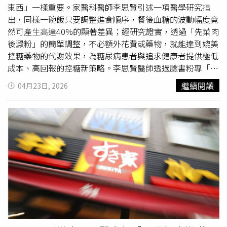
領導品牌，龜甲萬在醬油釀造與風味研發上累積深厚基礎。
東西」一樣重要。家醫科醫師李思賢引述一項醫學研究指
其產品不僅建立在傳統釀造工藝之上，更持續透過技術優
出，同樣一碗飯只要調整進食順序，餐後血糖的波動幅度竟
化，回應現代飲食需求。日式調味中所強調的「鮮味」，並
然可產生高達40%的顯著差異；經研究證實，透過「先菜肉
非單一風味，而是透過不同食材來源的交互作用，呈現自然
後澱粉」的簡單調整，不必額外花費或藥物，就能達到媲美
且不厚重的味覺層次。這樣的風味設計，也正是日本料理得
控糖藥物的代謝效果，為糖尿病患者與追求健康者提供極低
以在全球市場長期受到喜愛的原因之一。日常三餐：一瓶延
成本、高回報的控糖新策略。李思賢醫師透過臉書粉專「思
伸多元料理場景鮮味革命來襲！日本NO.1龜甲萬引領日式
思醫師，陪你健康的好朋友」分享，2025年1月發表於國際
繼續閱讀
04月23日, 2026
調味新趨勢 日式風味醬油升級登場。（圖／GAI生成）在
權威期刊《糖尿病照護》（Diabetes Care）的最新研究，
實際料理應用上，日式風味醬油的價值體現在「簡化調味流
針對第二型糖尿病患者的實驗顯示，進食內容完全相同、僅
程」與「提升風味完成度」。鮮味革命來襲！日本NO.1龜
改變順序的情況下，採取「碳水化合物最後吃」的一組，餐
甲萬引領日式調味新趨勢 日式風味醬油升級登場。（圖片
後血糖高峰明顯降低，且血糖穩定效果可持續至少3小時。
提供／龜甲萬）以鮮味蒸蛋為例，可依個人口味與水調配，
而另一項針對糖尿病前期的研究數據更驚人，相較於先吃澱
日式風味醬油比水=1:3-1:4，即可形成具有鮮味基底的蛋
粉，「優先吃蛋白質與蔬菜」的順序，能讓餐後血糖曲線下
液。蒸煮後的成品口感細緻滑順，風味清爽且富有層次。除
面積（AUC）降低38.8%，血糖峰值降幅更突破4成。李醫
了蒸蛋外，亦可廣泛運用於日常料理：湯類：烏龍麵湯底、
師進一步說明，這項策略之所以有效，關鍵在於人體的生理
味噌湯提鮮主食：
丼飯
、拌麵家常菜：照燒雞、燉煮料理沾
機轉。當蔬菜的纖維與蛋白質先行進入腸道時，會產生兩大
拌：水餃沾醬、涼拌蔬菜透過不同料理場景的應用，讓單一
正面影響。第一是「延緩胃排空」，讓後續進入的碳水化合
產品延伸出多元使用可能，降低調味門檻，也讓家庭料理更
物能分批、緩慢地被小腸吸收；第二則是「刺激GLP-1分
容易呈現穩定風味。
泌」，蛋白質能促進腸道分泌這種血糖調節荷爾蒙，除了減