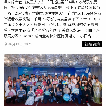
月即將登台。（圖／東山牛舌提供）另外來自日本仙台的70
理」，包含沙拉、蒸物、主餐、湯品等，每套1,280元＋
插電演唱。逛街逛累了，就在一旁的美食小木屋買冰品及小
緯來綜合台《女王大人》18日播出第334集，收視表現亮
年傳奇名店「東山牛舌」，台灣首店將於8月正式進駐
10%起。 （圖／高雄萬豪酒店提供）另外位於高雄萬豪酒
食，小憩一下聽音樂，享受浪漫夏夜食光。（圖／業者提
眼，25-29歲女性觀眾收視高達0.99，奪下同時段綜藝類第
Dream Plaza，東山牛舌採取手工低溫熟成技術、搭配炭火
店11樓的京樂日本料理餐廳同樣於土用丑日7/19與7/31限
供）歷經四個月的精心改裝，華泰名品城一期2F美食街全新
一名，25-49歲女性觀眾收視亦達0.4，官方YouTube頻道累
現烤，讓厚切牛舌呈現外焦香、內Q彈，咬下去還會爆汁的
定推出可外帶的「鰻魚便當」，每日限量30份，售價1,580
亮相。清新明亮的美式摩登工業風，搭配寬敞沙發卡座、高
計觀看次數突破三千萬，網路討論度居高不下。今（19日）
口感。台灣首店由日本總公司親自監製，全套引進日方原汁
元，需提前兩日預訂並完成付費。另餐廳即日起至8/31推出
腳吧台、親子友善用餐區，多樣化的座席選擇，適合旅人、
恰逢《女王大人》錄影日，台長特地訂購飲料慰勞全體團
原味技術與醬料配方，為了強化沉浸式體驗，店內更打造半
的「夏季御膳料理」，同樣也可見鰻魚身影，可4選1的主餐
全家大小一同來享受美味時光。除了用餐環境大升級，多元
隊。本集主題為「台灣隊VS外國隊 美食大對決」！由台灣
開放炭火燒烤區，讓來客可以直接看到師傅炙烤過程，開幕
包含日籍主廚渡邊正紀循日本關東料理技法，推出以炭火香
的餐飲選擇，更能滿足饕客的味蕾。號稱東京拉麵之王的
隊馬力歐、Dora、臧芮萱對抗外國隊賈斯汀、小百合、餒
詳情將於近期在官方社群公布。※飲酒過量，有害健康，未
氣與醬汁結合的「雙色鰻魚御膳」，集蒲燒與白燒鰻魚於一
「麵屋一燈」桃園首店正式插旗華泰名品城。全新力作「海
狸，賭上料理自尊與國家榮耀。現場邀請不同領域的女王團
繼續閱讀
06月19日, 2025
滿18歲請勿飲酒
體，雙重滋味交織鮮甜；另外也可選擇以手工醬汁入味的
膽扇貝雞豚拉麵」將在此獨家開賣！主打濃厚系湯頭與奢華
來賓與主持人一起擔任評審，比賽尚未開始，餒狸便語出驚
「紅燒龍膽石斑」，或嚴選日本頂級A5黑毛和牛製作、搭配
海味交融，為夏日注入一股高湯系美食旋風。歡慶開幕，
人：「不公平吧！因為你們都是台灣人，所以當然會支持台
生蛋黃照燒醬的「日本和牛漢堡排」，亦可選擇以新鮮黑鮪
7/7-7/13間，來店即有機會領取「第二碗拉麵半價」禮物
灣人！」馬力歐立刻反擊：「還沒有比，他就感覺他會輸
魚大腹、皮油、赤身、鮭魚卵、干貝與星鰻等共十款頂級海
券，隨領隨用！（圖／業者提供）此外，曾榮獲台北牛肉麵
了。」現場火藥味十足。第二回合為蓋飯料理對決，外國隊
鮮食材堆疊的「黑鮪魚綜合生魚片壽司
丼飯
」。前三款主餐
節冠軍的「老董牛肉麵」、肉量堆成小山丘的「開丼 燒肉
派代表小百合要帶來日本人最愛的海鮮
丼飯
，小白合分享自
加價300元可再享5種當日嚴選鮮魚生魚片，更添飽足感與
VS
丼飯
」，養身藥膳界的績優股「台灣G湯」、老饕最愛
己來台灣七年多，但每個月都有回去日本，所以對兩邊的美
豐富性。
「舞紅花鐵板燒」，以及宮廷式平價韓式精緻定食「韓姜熙
食都頗有研究，台灣隊代表Dora嗆聲：「妳來台灣7年，那
的小廚房」等知名品牌都紛紛進駐。飲品甜點也絕不容錯
妳有主持美食節目八年嗎？我的蓋飯不用海鮮，我拿豬肉跟
過！桃園首家「迷客夏plus」的獨家雲奶霜系列這裡喝得
豆腐對付妳！」這場台式「麻婆豆腐豬排蓋飯」對上「正宗
到，而國人最愛的台式甜品則能在「鮮芋仙」一次滿足。18
日式海鮮蓋飯」由外國隊獲勝。最後壓軸的台灣隊臧芮萱帶
間異國美饌，絕對是你逛遊之餘的覓食新選擇！（圖／業者
來「中式素食酥餅」，對上外國隊餒狸帶來的「法式千層