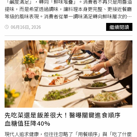
「鹹度滿足」，轉向「鮮味堆疊」。消費者不再只是用醬油
提味，而是希望透過調味，讓料理本身更完整、更接近餐廳
等級的風味表現。消費者從單一調味滿足轉向鮮味層次的探
索，在這樣的飲食轉變下，「鮮味（Umami）」逐漸成為
繼續閱讀
06月16日, 2026
關鍵字，也讓日式調味重新受到市場關注。系列化升級登
場：打造高湯級鮮味的日常調味方案 鮮味革命來襲！日本
NO.1龜甲萬引領日式調味新趨勢 日式風味醬油升級登
場。（圖片提供／龜甲萬）龜甲萬敏銳洞察到市場對風味需
求的升級，推出全新升級的「日式風味醬油」系列，透過產
品線的整合與包裝更新，打造更清晰的使用情境與選擇邏
輯。本次系列包含三款風味：昆布香菇風味鰹魚風味鮮美露
其中，「昆布香菇風味」進一步進行配方升級，提升醬油比
例使整體風味濃郁厚實，亦強化整體昆布鮮味表現。透過昆
布的清甜與香菇的厚實香氣融合，讓醬油本身即具備高湯級
鮮味的風味基底，提升料理完成度，其配方也符合蔬食飲食
需求，不含葷食成分，滿足多元族群。鰹魚風味維持既有配
先吃菜還是飯差很大！醫曝關鍵進食順序
方，僅進行包裝更新；鮮美露則同樣保留原有風味，並升級
血糖值狂降40%
為擠壓瓶設計，使用時更易控制用量、提升料理便利性。日
本市佔第一的專業底蘊 奠定高湯級鮮味配方作為日本長年
現代人追求健康，但往往忽略了「用餐順序」與「吃了什麼