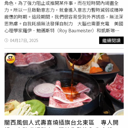
塘丁香魚」則嚴選澎湖赤崁丁香魚，酥炸後搭配蒜酥翻炒，
角色，為了強力阻止或推開某件事，而在短時間內竭盡全
更是涮嘴下酒；「金湯酸菜龍虎斑」則以日曬高麗菜酸結合
力。所以一旦啟動意志力，就會進入意志力暫時減弱或精神
Q彈充滿膠質的龍虎斑，酸香生津，一定要來上一碗；另外
疲憊的時期。這段期間，我們很容易受到外界誘惑，無法深
如醬汁酸甜濃稠的「乾燒蝦」、吸飽海鮮湯汁的「蒜蓉粉絲
思熟慮。自我耗損無法發揮自制力 大腦也需要充電 美國
冰捲」、「蛤蜊角瓜」、「海菜鮮蚵蒸蛋」、「金瓜海鮮米
心理學家羅伊．鮑邁斯特（Roy Baumeister）和凱斯琳．
粉」等多道結合在地風土的特色料理，也不容錯過。鐵板現
沃斯（Kathleen Vohs）將這種狀況稱為「自我耗損」
繼續閱讀
04月17日, 2025
做區則不妨試試「澎湖白鬚蝦海鮮煎餅」，其以鮮甜媲美明
（Ego depletion），就像馬桶在大量沖水後，水箱會暫時
蝦的白鬚蝦，搭配透抽與綿密山藥泥製成金黃煎餅，淋上特
沒水一樣，我們的內心也會發生類似的事情。這段時間，我
製醬汁與美乃滋，吃得到滿滿島嶼風情；現煮麵食區則提供
們很難抑制自己的習慣，無法發揮自制力，難以進行減肥或
以干貝與北海道昆布熬製的鮮甜湯頭，搭配豐富海鮮的「鮑
禁慾等需要靠強烈意志力支撐的事。回想一下你的減肥經
魚小卷泡飯」、「螃蟹味噌湯」、「狗母魚丸湯」等熱騰騰
驗，你通常會慎重選擇晚餐，避免油膩的漢堡或豬肉
丼飯
，
選擇，還有每日精選的「清蒸現流魚」，可品嘗到最對時的
改吃比較多蔬菜，甚至只吃半碗飯。即使因為壓力大想吃高
「尚青」海味。 清蒸現流魚提供「樹子蒸魚」與「泰式檸
熱量食物，也勉強忍住。躲過一次美食誘惑後，你走進咖啡
檬蒸魚」兩種選擇（左），現做區的「鮑魚小卷泡飯」則可
廳，想點低卡美式咖啡，卻看到摩卡有折扣活動，你平時就
吃到多種海味。（圖／魏妤靜攝）富有香氣又不膩口的「芒
喜歡喝摩卡，現在竟然還可以免費升級！於是你想，與其晚
果生乳蛋糕捲」（左）、可以自己現擠、灑料的「芒果百香
上餓肚子煮泡麵，不如現在喝，最終還是點了摩卡。如果你
霜淇淋」都是全新的芒果季甜點。（圖／魏妤靜攝）甜點區
也有相似經驗，不必感到自責，這是正常的。短時間內受到
同步祭出6款全新「芒果季甜點」，其中首推夏日限定「芒
兩次以上誘惑，大腦就難以做出合理判斷，因為大腦也需要
關西風個人式壽喜燒插旗台北東區 專人開
果百香霜淇淋」，揉合了甜蜜芒果與酸甜百香果；「芒果生
充電。很多上班族回家就暴飲暴食、看電視、吃宵夜，他們