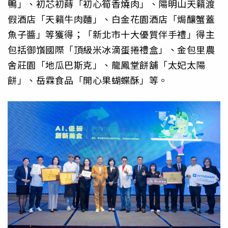
鴨」、初芯初蒔「初心筍香燒肉」、陽明山天籟渡
假酒店「天籟牛肉麵」、白金花園酒店「焗釀蟹蓋
魚子醬」等獲得；「新北市十大優質伴手禮」得主
包括御嵿國際「頂級米冰滴蛋捲禮盒」、金包里農
舍莊園「地瓜巴斯克」、龍鳳堂餅舖「太妃太陽
餅」、岳霖食品「開心果蝴蝶酥」等。