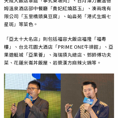
天成大飯店翠庭「寧式東坡肉」、日月潭力麗溫德
姆溫泉酒店邵中餐廳「貴妃紅燒荔玉」、湊兩塊有
限公司「玉里橋頭臭豆腐」、屾淼苑「港式生焗七
星斑」等菜色。
「亞太十大名店」則包括福容大飯店福隆「福粵
樓」、台北花園大酒店「PRIME ONE牛排館」、亞
果遊艇城「亞果薈」、海瑞摃丸總店、鄧師傅功夫
菜、花蓮米崙丼飯屋、岩漿漢方麻辣火鍋等。