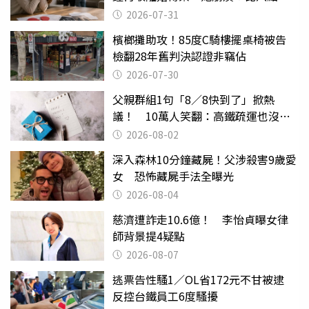
還扯
2026-07-31
檳榔攤助攻！85度C騎樓擺桌椅被告
檢翻28年舊判決認證非竊佔
2026-07-30
父親群組1句「8／8快到了」掀熱
議！ 10萬人笑翻：高鐵疏運也沒列
父親節
2026-08-02
深入森林10分鐘藏屍！父涉殺害9歲愛
女 恐怖藏屍手法全曝光
2026-08-04
慈濟遭詐走10.6億！ 李怡貞曝女律
師背景提4疑點
2026-08-07
逃票告性騷1／OL省172元不甘被逮
反控台鐵員工6度騷擾