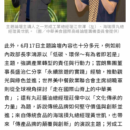
主題論壇主講人之一芳成工業總經理江宗澤（左）、海瑞摃丸總
經理黃世凱。（圖／中華美食國際高峰論壇籌備委員會提供）
此外，6月17日主題論壇內容也十分多元，例如前
內政部長李鴻源以「低碳、環保～有為者即若是」
主題，強調產業轉型的責任與行動力；雲朗集團董
事長盛治仁分享「永續旅遊的實踐」經驗，推動觀
光與綠色並進；世界美中餐飲業聯合會主席胡曉軍
則從全球視角探討「走在國際山脊上的中華美
食」；還有丸莊醬油總經理莊偉中以「文化傳承的
力量」為題，訴說傳統品牌如何堅守價值與創新並
進；來自傳統食品的海瑞摃丸總經理黃世凱，也帶
來「傳產品牌的顛覆與創新」的演說主題；芳成工