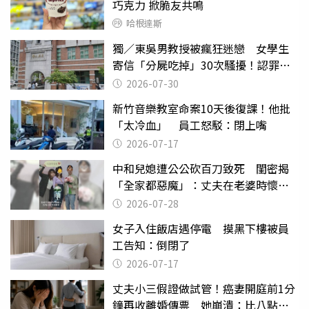
巧克力 掀脆友共鳴
哈根達斯
獨／東吳男教授被瘋狂迷戀 女學生
寄信「分屍吃掉」30次騷擾！認罪免
關
2026-07-30
新竹音樂教室命案10天後復課！他批
「太冷血」 員工怒駁：閉上嘴
2026-07-17
中和兒媳遭公公砍百刀致死 閨密揭
「全家都惡魔」：丈夫在老婆時懷孕
摔東西
2026-07-28
女子入住飯店遇停電 摸黑下樓被員
工告知：倒閉了
2026-07-17
丈夫小三假證做試管！癌妻開庭前1分
鐘再收離婚傳票 她崩潰：比八點檔