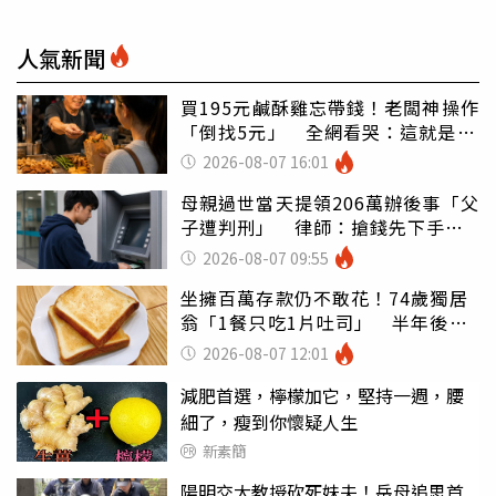
人氣新聞
買195元鹹酥雞忘帶錢！老闆神操作
「倒找5元」 全網看哭：這就是台
灣
2026-08-07 16:01
母親過世當天提領206萬辦後事「父
子遭判刑」 律師：搶錢先下手是
罪
2026-08-07 09:55
坐擁百萬存款仍不敢花！74歲獨居
翁「1餐只吃1片吐司」 半年後暴
瘦嚇壞女兒
2026-08-07 12:01
減肥首選，檸檬加它，堅持一週，腰
細了，瘦到你懷疑人生
新素簡
陽明交大教授砍死妹夫！岳母追思首