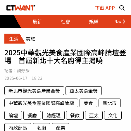
跳至主要內容區塊
下載 APP
最新
社會
娛樂
財經
生活
美旅
2025中華觀光美食產業國際高峰論壇登
場 首屆新北十大名廚得主揭曉
記者：
魏妤靜
2025-06-17 18:23
新北市觀光美食產業金獎
亞太美食金獎
中華觀光美食產業國際高峰論壇
美食
新北市
論壇
餐廳
總經理
餐飲
亞太
文化
內政部長
名廚
產業