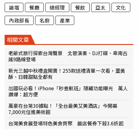
論壇
餐廳
總經理
餐飲
亞太
文化
內政部長
名廚
產業
相關文章
老爺式旅行探索台灣聲景 北管演奏、DJ打碟、卑南古
謠9路線登場
新光三越中秋禮盒開賣！255款送禮清單一次看，蛋黃
酥、日韓甜點全都有
出國玩必看！iPhone「秒查航班」隱藏功能曝光 萬人
讚爆：超方便
萬豪在台第30據點！「全台最美艾美酒店」今開幕
7,000元住進美術館
台灣美食展登場特色美食齊聚 飯店餐券下殺3.6折起