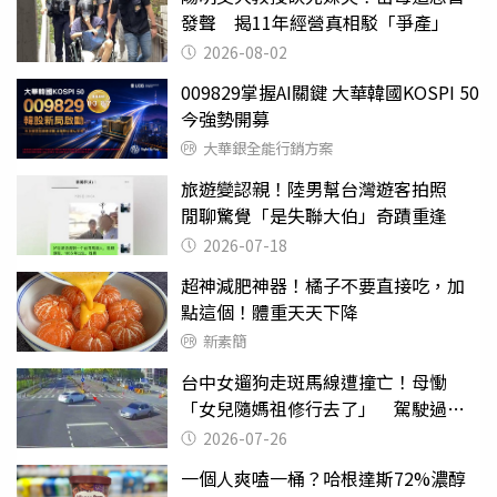
發聲 揭11年經營真相駁「爭產」
2026-08-02
009829掌握AI關鍵 大華韓國KOSPI 50
今強勢開募
大華銀全能行銷方案
旅遊變認親！陸男幫台灣遊客拍照
閒聊驚覺「是失聯大伯」奇蹟重逢
2026-07-18
超神減肥神器！橘子不要直接吃，加
點這個！體重天天下降
新素簡
台中女遛狗走斑馬線遭撞亡！母慟
「女兒隨媽祖修行去了」 駕駛過失
致死判9月
2026-07-26
一個人爽嗑一桶？哈根達斯72%濃醇