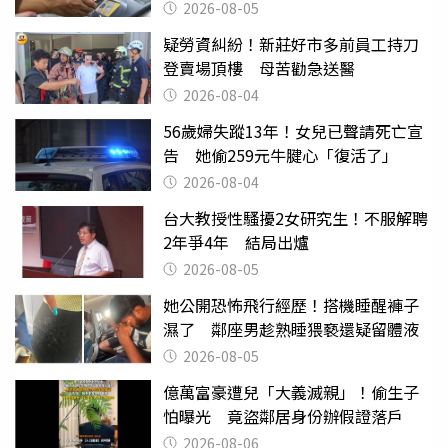
2026-08-05
疑勞資糾紛！新莊好市多前員工持刀
登賣場頂樓 母苦勸急送醫
2026-08-04
56歲婦失蹤13年！女兒已聲請死亡宣
告 她偷259元牛腱心「復活了」
2026-08-04
台大教授性騷擾2女研究生！不服解聘
2年爭4年 結局出爐
2026-08-05
她公開恐怖飛行經歷！搭機睡醒褲子
濕了 鄰座男趁熟睡猥褻還疑留體液
2026-08-05
億萬富豪遭兒「大義滅親」！偷生子
怕曝光 竟盜鄰居身份辦假證落戶
2026-08-06