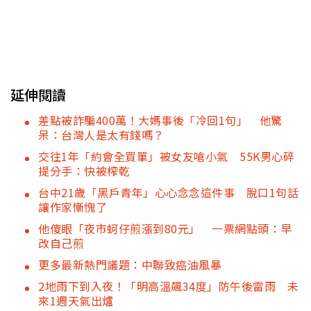
延伸閱讀
差點被詐騙400萬！大媽事後「冷回1句」 他驚
呆：台灣人是太有錢嗎？
交往1年「約會全買單」被女友嗆小氣 55K男心碎
提分手：快被榨乾
台中21歲「黑戶青年」心心念念這件事 脫口1句話
讓作家慚愧了
他傻眼「夜市蚵仔煎漲到80元」 一票網點頭：早
改自己煎
更多最新熱門議題：中聯致癌油風暴
2地雨下到入夜！「明高溫飆34度」防午後雷雨 未
來1週天氣出爐