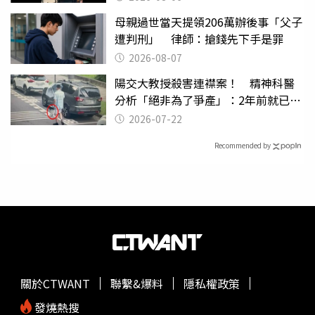
母親過世當天提領206萬辦後事「父子
遭判刑」 律師：搶錢先下手是罪
2026-08-07
陽交大教授殺害連襟案！ 精神科醫
分析「絕非為了爭產」：2年前就已言
行詭異
2026-07-22
Recommended by
關於CTWANT
聯繫&爆料
隱私權政策
發燒熱搜