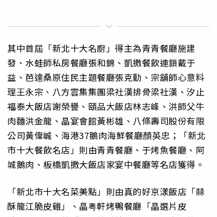
其中首屆「新北十大名廚」得主為青青餐廳施建
發、水蛙師私房餐廳張和錦、凱撒餐飲連鎖戴于
益、芭達桑原住民主題餐廳張克勤、宗舖師心意料
理王永宗、八方雲集集團梁社漢排骨梁社漢、汐止
福泰大飯店謝榮譽、頤品大飯店林志峰、洪師父牛
肉麵洪金龍、晶宴會館黃彬雄、八條壽司股份有限
公司黃偉峸、海港37鵝肉海鮮餐廳顏英忠；「新北
市十大餐飲名店」則由青青餐廳、于烤魚餐廳、阿
城鵝肉、板橋凱撒大飯店家宴中餐廳等名店獲得。
「新北市十大名菜美點」則由真的好京漾飯店「蒜
酥龍江脆皮雞」、晶粤軒烤鴨餐廳「晶選片皮