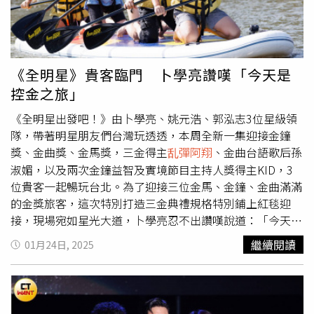
年在台灣唯一參加的實境節目，原本今年要開拍第二季，剛
笑翻。對於像是泡溫泉、黃金獵犬摸到飽的等等《全明星出
好因故延期，演員卡司都在醞釀中，因此王大陸的狀況尚未
發吧！》星級領隊量身打造的行程， 讓孫淑媚感性表示：
對節目有所影響。
「我覺得整個感覺很像在完成未知的人生清單打勾。」還補
充說：「我不知道願望卡是這樣用的，早知道寫多一點。」
而正對著黃金獵犬屁股的卜學亮則是搞笑說：「我覺得我很
《全明星》貴客臨門 卜學亮讚嘆「今天是
像（黃金）馬桶耶！」
控金之旅」
《全明星出發吧！》由卜學亮、姚元浩、郭泓志3位星級領
隊，帶著明星朋友們台灣玩透透，本周全新一集迎接金鐘
獎、金曲獎、金馬獎，三金得主
乱彈阿翔
、金曲台語歌后孫
淑媚，以及兩次金鐘益智及實境節目主持人獎得主KID，3
位貴客一起暢玩台北。為了迎接三位金馬、金鐘、金曲滿滿
的金獎旅客，這次特別打造三金典禮規格特別鋪上紅毯迎
接，現場宛如星光大道，卜學亮忍不出讚嘆說道：「今天是
控金（台語）之旅。」此外，本集還有小助理畇二隨車參加
繼續閱讀
01月24日, 2025
旅程。卜學亮（左起）、姚元浩、郭泓志，特別鋪上紅毯迎
接貴賓。（圖／好看娛樂提供）孫淑媚是第16屆金曲獎最佳
台語女演唱人獎得主，她在車上詢問全團：「有聽過我的歌
嗎？」大家齊聲回答：「有！」金曲歌后也立刻開金嗓展現