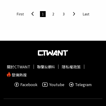
可以休息片刻，被安排到澎湖最高級的飯店享用精緻餐點，
警覺性非常高的莎莎，一看到滿桌佳餚，立刻表示「這是鴻
門宴吧」，當看到任務錦囊寫著「我要許願，講求速度跟精
First
1
2
3
Last
緻料理的考驗來了」，大家發現竟然是要做出桌上這一桌
菜，而且僅限時2個小時就要出餐，全體夥伴們異口同聲表
示：「這要怎麼煮呀！」
關於CTWANT
聯繫&爆料
隱私權政策
發燒熱搜
Facebook
Youtube
Telegram