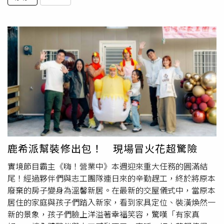
鹿希派幫裝修出包！ 現場冒火花超驚險
實境節目霸主《嗨！營業中》本週迎來重大任務的圓滿結
尾！經過夥伴們與志工團隊連日來的辛勤趕工，終於將原本
廢棄的房子變身為溫馨新居。在最新的交屋儀式中，當原本
居住的家庭與孩子們踏入新家，看到家具定位、裝潢煥然一
新的景象，孩子們臉上洋溢著幸福笑容，驚嘆「有家真