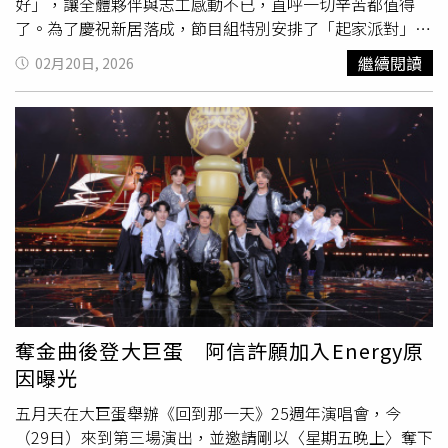
好」，讓全體夥伴與志工感動不已，直呼一切辛苦都值得
了。為了慶祝新居落成，節目組特別安排了「起家派對」
（取「雞」與「家」諧音，象徵起家），並迎來一位許久不
繼續閱讀
02月20日, 2026
見的重量級嘉賓：金曲歌王
乱彈阿翔
。當那熟悉的長髮與爽
朗笑聲伴隨著白色大卡車出現時，夥伴們興奮地衝上前擁
抱。亂彈阿翔一下車就發布任務，要帶領大家製作烤雞料理
討個好彩頭，專業級的「大仁哥」桶仔雞團隊也加入支援。
由於烤雞現場溫度過高，為了應景加上輸人不輸陣，余祥銓
拱各務孝太乾脆脫掉上衣，展現精壯肌肉，在路邊上演一場
充滿「肌情」的烤雞秀。為了娛樂大家，余祥銓、各務孝太
與鹿希派更組成了「蛋蛋三兄弟」，打扮成雞蛋人的模樣大
跳搞笑舞蹈，讓現場氣氛嗨到最高點。雖然成果美好，但過
程卻是狀況百出。在趕工期間，吳映潔（鬼鬼）驚喜看著房
子輪廓成形，大喊「蓋起來了！」但在內部裝修時卻發生不
少插曲。鹿希派在協助工程時，竟然把工具用到歪掉，甚至
奪金曲後登大巨蛋 阿信許願加入Energy原
現場冒出火花引發一陣虛驚；郭泓志釘釘子也頻頻釘錯被糾
因曝光
正。大夥忙碌之餘吃著夥伴準備的鹹粥，雖然覺得「太鹹
五月天在大巨蛋舉辦《回到那一天》25週年演唱會，今
了」，但為了不傷大廚的心，工人們只敢小聲議論不敢聲
（29日）來到第三場演出，並邀請剛以〈星期五晚上〉奪下
張。直到被機靈的鬼鬼發現，驚問：「很鹹怎麼不講？」工