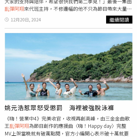
〈我要閃閃爍〉，頭綁雙辮和下半身失蹤的她造型宛如大學
大家的支持與陪伴，希望很快我們第二季見！」最後一集由
生般甜美，完全不懼淡水低溫賣力獻聲。談到〈我要閃閃
乱彈阿翔
來代班主持，不修邊幅的他不只為節目帶來大量笑
爍〉製作人，孫淑媚笑說讓大家一起大喊新年快樂給居住在
果，拍攝浩角「翔」起宣傳照時還不忘自己調整風扇，要讓
繼續閱讀
12月20日, 2024
淡水的
乱彈阿翔
聽。接著祭出將近十分鐘的經典組曲大展歌
秀髮飄逸入鏡，把現場的大家逗得笑聲連連，調皮的他在拍
喉，還走下舞台親民的與觀眾握手，大方送專輯給跟唱的粉
攝現場也對照節目海報比起Sandy吳姍儒的招牌姿勢，大家
絲。
笑著問他是不是竄位來主持，他馬上回答：「這還是讓專業
的（Sandy）來吧」！接著開始讚賞選手們：「我真的很佩
服每一個選手，因為平常大家真的沒有很多環境可以這麼高
頻率的講台語，很多詞彙真的不常使用就很容易忘記，所以
這個節目真的很好，可以讓我們在複習到很多台語的美跟跟
藝術價值。」鍾欣凌是最後一集的評審嘉賓。（圖／公視台
語台提供）《Talk Talk秀台語》第一季最終篇迎來重量級評
審，全台灣最可愛的國民婆婆鍾欣凌，第一次參與錄製全程
說台語的節目，她頻頻卡詞全場笑個不停：「幸好有大師級
的舜哥一起擔任評審，我還要跟他繼續學習才行，但看到選
姚元浩惹眾怒受懲罰 海裡被強脫泳褲
手們的表現真的非常感動，因為要用台語說故事很不容易，
《嗨！營業中4》完美收官，收視再創高峰，由三金金曲歌
看到這麼多年輕人都這麼認真在練習講台語，真的很令人感
王
乱彈阿翔
為節目創作的應援曲〈嗨！Happy day〉完整
動！」
MV上架當晚就有破萬點閱，官方小編開心表示破十萬就要