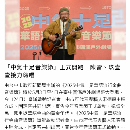
唱無數膾炙人口的代表作，包括〈五月十一彼下埔〉、〈心
事誰人知〉、〈來去台東〉、〈舊情也綿綿〉等歌曲，重現
那個只要一開口就讓全場大合唱的年代。由台中市政府新聞
局主辦的《2025中氣十足華語流行金曲音樂節》，邀請陳
雷、沈文程、玖壹壹、永謙、五木&歐吉虎、Uncle
Motto、Multiverse和百合花、西屯純愛組和南方二重唱、
宋德鶴允成、旅人和林曉培、固定客與
乱彈阿翔
、傻子與白
痴等17組音樂人熱鬧開唱。
「中氣十足音樂節」正式開跑 陳雷、玖壹
壹接力嗨唱
由台中市政府新聞局主辦的《2025中氣十足華語流行金曲
音樂節》將於5月3日至4日在臺中圓滿戶外劇場盛大登場，
今（24日）舉辦啟動記者會，由市府代表與藝人宋德鶴主唱
允成、固定客共同出席，宣告今年音樂節正式啟動，邀請全
民一起重返華語金曲的黃金年代。《2025中氣十足華語流
行金曲音樂節》舉辦啟動記者會，由市府代表與藝人宋德鶴
主唱允成、固定客共同出席，宣告今年音樂節正式啟動。