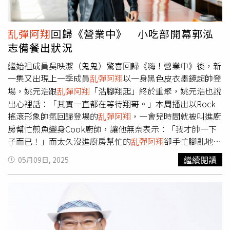
檔女星蕭如如的孫淑媚，與剛認愛劉品言的連晨翔有許多吻
戲，甚至還有大尺度床戲，眾多的親密戲讓她直呼真的是需
要突破自己才有辦法演出，也因為這次的角色與以往都不
乱彈阿翔
回歸《營業中》 小吃部開幕郭泓
同，所以對主題曲的要求更高，在創作期間，她內心一直在
志備餐出狀況
交戰，光是歌詞就來來回回修改好多次，但就因為有嚴格的
要求，最終才能呈現出這麼貼近生活的好作品。
繼始祖成員吳映潔（鬼鬼）驚喜回歸《嗨！營業中》後，新
一集又出現上一季成員
乱彈阿翔
以一身黑色皮衣墨鏡超帥登
場，姚元浩跟
乱彈阿翔
「浩腳翔起」終於重聚，姚元浩也說
出心裡話：「其實一直都在等待翔哥。」本周播出以Rock
搖滾形象帥氣回歸登場的
乱彈阿翔
，一會兒時間就被叫進廚
房幫忙煎魚變身Cook廚師，讓他無奈表示：「我才帥一下
子而已！」而太久沒進廚房幫忙的
乱彈阿翔
卻手忙腳亂地把
魚煎到「臭火焦（台語）」，看到
乱彈阿翔
變成亂煎阿翔，
繼續閱讀
05月09日, 2025
讓姚元浩忍不住發聲：「翔哥！」
乱彈阿翔
連忙解釋：「只
有一片魚焦掉。」看到夥伴回歸，莎莎詢問
乱彈阿翔
這麼久
沒做菜會不會想念？
乱彈阿翔
先是「嘿嘿嘿」乾笑數聲，之
後則暖心回答：「想念你們啦！」籌備多時的「嗨！小吃
部」終於迎來開幕大典，無尊再度扮演「珍珍」上場。（圖
／好看娛樂提供）此外，籌備多時的「嗨！小吃部」終於迎