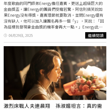
年度歌曲的同門師弟Energy擔任嘉賓，更送上超級巨大的
人們才幽默回應：「已經來不及了，都吃下肚了！」隨著新
金曲獎盃，讓Energy的團員們受寵若驚，阿信則搞笑說如
家任務圓滿達成，《嗨！營業中》將迎來全新挑戰，余祥銓
果Energy沒有得獎，嘉賓環節就要取消，並問Energy還有
被選為新任主廚。究竟這位新主廚會端出什麼驚人料理？廚
沒有缺人，他可以加入讓團名再多一個「y」，笑說：「因
房會不會再次陷入混亂？敬請鎖定本週《嗨！營業中》全新
為這樣我發現拿金曲獎的機率會再大一點。」Energy此次
一季：每週六晚間 8:00 台視首播、晚間 10:00 Netflix 上
除了年度歌曲，還入圍了最佳演唱會組合，可惜敗給動力火
架；每週日晚間 8:00 八大綜合台播出。各務孝太、余祥
繼續閱讀
06月29日, 2025
車，阿信提到當年五月天第一次入圍樂團獎，原本很有信心
銓、鹿希派組成「蛋蛋三兄弟」。（圖／好看娛樂）
能得獎，但最後輸給
乱彈阿翔
，並說
乱彈阿翔
跟動力火車有
很多共同性，都是有資歷、有實力以及長髮，他還故意靠近
牛奶，在耳邊說：「你沒得獎。」讓全場粉絲笑翻。五月天
演唱會讓歌迷嗨翻。（圖／相信音樂提供）坤達特別在台上
感謝五月天，表示：「此時此刻的意義更不一樣，很榮幸拿
了這份獎，再站上五月天舞台，當初也是在世運站上五月天
的舞台，謝謝五月天。」阿弟也說如果沒有五月天，他們就
沒有機會入圍金曲獎，直呼：「請接受小弟一拜。」阿信則
笑說：「阿弟說得太好了，獎金分我們一半！」阿弟則說沒
想到經過21年還能入圍甚至上台，希望以Energy的經歷鼓
勵所有人，只要一直堅持下去，機會絕對不會流逝，並說很
激烈床戰人夫連晨翔 孫淑媚坦言：真的需
想大喊一個字，接著用台語喊出「爽啦」，被旁邊的人吐