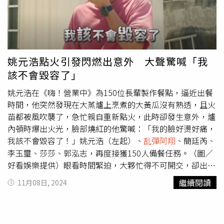
關係！隊長，你很棒！」郭泓志則是一臉茫然表示：「我不
知道啊！對不起！」不僅內場失誤，就連外場的
乱彈阿翔
跟
小幫手王品澔也是狀況連連，究竟夥伴們能否順利任務？請
一定要鎖定全新第四季《嗨！營業中》， 每周六晚上8點台
視首播、晚上10點Netflix 上架、周日晚上8點八大綜合台播
姚元浩點火引發閃燃出意外 大聲驚喊「我
出。
該不會毀容了」
姚元浩在《嗨！營業中》為150位長輩製作餐點，逼近出餐
時間，他突然發現在大蒸爐上烹煮的大黃瓜沒有熟透，且火
苗都被風吹襲了，急忙親自重新點火，此時卻發生意外，爐
內頓時爆出火光，臉部燒紅的他驚喊：「我的臉好燙好痛，
我該不會毀容了！」姚元浩（左起）、
乱彈阿翔
、簡廷芮、
李玉璽、莎莎、郭泓志，再度接獲150人備餐任務。（圖／
好看娛樂提供）眼看時間緊迫，大夥忙得不可開交，卻出現
小幫手豬隊友成了「散菜童子」，李玉璽幫忙炒菜越幫越
繼續閱讀
11月08日, 2024
忙，一直把菜炒出鍋外，姚元浩看不下大喊：「你把菜全部
都炒出來了啦！」不僅如此，大火炒的菜因為切太大塊被送
餐阿姨退貨，必須重來一遍。艱辛的任務完成後，大家以為