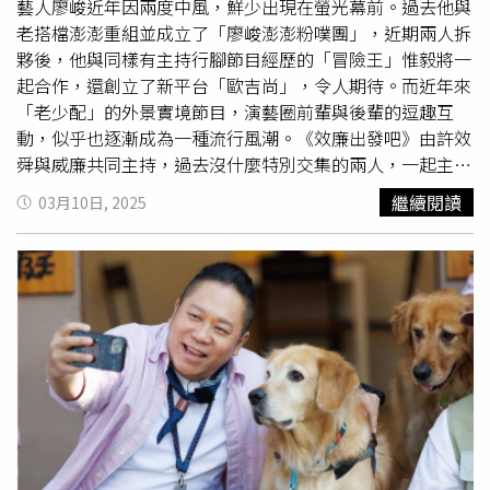
藝人廖峻近年因兩度中風，鮮少出現在螢光幕前。過去他與
綜合台播出。《嗨！營業中》第五季即將回歸，左起白安、
老搭檔澎澎重組並成立了「廖峻澎澎粉噗團」，近期兩人拆
莎莎、郭泓志、姚元浩、包偉銘。（圖／好看娛樂提供）
夥後，他與同樣有主持行腳節目經歷的「冒險王」惟毅將一
起合作，還創立了新平台「歐吉尚」，令人期待。而近年來
「老少配」的外景實境節目，演藝圈前輩與後輩的逗趣互
動，似乎也逐漸成為一種流行風潮。《效廉出發吧》由許效
舜與威廉共同主持，過去沒什麼特別交集的兩人，一起主持
起來卻意外地充滿樂趣，藉著一個又一個看似沒有目的、說
繼續閱讀
03月10日, 2025
走就走的旅行，只帶著簡單的行囊，騎著充滿熱血的機車，
卻創造出許多動人有趣、見證男人間的友誼的故事，也累積
大批死忠粉絲支持，去年節目曾舉辦粉絲見面會，有粉絲因
身上有大面積燒燙傷導致行動不便，卻還是辛苦從新竹搭車
到台北參加粉絲見面會，讓兩人感動到忍不住眼眶泛紅。蔡
昌憲（左起）、
乱彈阿翔
、高慧君、李宣榕曾一起參加《花
甲少年趣旅行》，網友認為蔡昌憲比較像花甲不像少年。
（圖／東森提供）《花甲少年趣旅行》也是個跨世代的明星
旅遊實境節目，每次旅程都會邀請2位「花甲」明星和2位
「少年」藝人的旅伴，跨越年齡的差距，結伴旅行出遊，有
時候雖然「長輩組」不見得真的有到「花甲」之年，「少年