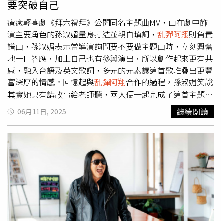
要突破自己
槽：「爽啦是兩個字。」Toro昨天在金曲舞台上引用了
乱彈
療癒輕喜劇《拜六禮拜》公開同名主題曲MV，由在劇中飾
阿翔
當年的名言「樂團的時代來臨了」，改為「唱跳的時代
演主要角色的孫淑媚量身打造並親自填詞，
乱彈阿翔
則負責
來臨了」，讓五月天笑回：「我們已經開始練跳舞了，你們
譜曲，孫淑媚表示當導演詢問要不要做主題曲時，立刻興奮
完蛋了。」對於Energy重新復出並獲得金曲獎，阿信覺得
地一口答應，加上自己也有參與演出，所以創作起來更有共
相當有感，並說：「我現在看他們五個人的側臉真的很感
感，融入台語及英文歌詞，多元的元素讓這首歌堆疊出更豐
動，我看過他們20幾歲的樣子 ，經歷風風雨雨，真的很感
富深厚的情感。回憶起與
乱彈阿翔
合作的過程，孫淑媚笑說
動。」而五月天也與Energy一起合唱〈星期五晚上〉以及
〈任性〉，讓現場氣氛嗨到最高點。
其實她只有講故事給老師聽，兩人便一起完成了這首主題
曲，因為已經不是第一次合作，在創作上很有默契。而這首
繼續閱讀
06月11日, 2025
歌完整呈現出劇中三位女主角的心境，尤其當愛情來臨時，
又要怎麼做才能拋開世俗眼光，找到「Mr.Right」，這其實
不只是三位女主角的煩惱，更是許多人生活中都會面對到的
課題。對孫淑媚來說，「拜六禮拜」最愛的事就是好好發
呆，在現代繁忙的工作中，很少有能專心放空的時間，有些
人甚至連好好睡一覺都是奢侈。她也表示自己在創作時幾乎
沒什麼特別的習慣，唯一會做的就是「睡好覺」，有時候還
可能會因此夢到靈感，。連晨翔在劇中與孫淑媚有激烈床
戲。（圖／華視、公視台語台提供）這次在新戲中飾演八點