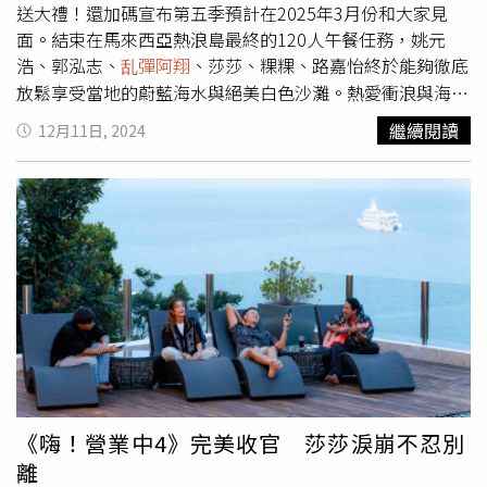
送大禮！還加碼宣布第五季預計在2025年3月份和大家見
面。結束在馬來西亞熱浪島最終的120人午餐任務，姚元
浩、郭泓志、
乱彈阿翔
、莎莎、粿粿、路嘉怡終於能夠徹底
放鬆享受當地的蔚藍海水與絕美白色沙灘。熱愛衝浪與海洋
的姚元浩，一下海就開心不已，立即玩性大起把郭泓志跟莎
繼續閱讀
12月11日, 2024
莎撂倒在海中，莎莎忍不住怒吼：「真的是有病耶！你這個
人！」但泡到海中後卻又說：「好舒服唷！」看著姚元浩在
海中依然自得的快樂模樣，莎莎笑說：「好像一隻黃金獵
犬。」粿粿則說更像是一隻快樂的米格魯在水中玩。頑皮的
姚元浩還將合夥人撂倒在海中，最後終於遭到終極懲罰，製
作人開價5萬讓夥伴們將他扒光，郭泓志首先行動，在夥伴
們的齊心協力之下，姚元浩半推半就被脫下泳褲，郭泓志
說：「他其實沒有很堅持呀，你站起來我們拍一張屁股的就
好。」全身光溜溜的姚元浩則是一臉哀怨地繼續往外海走
去，郭泓志搞笑說：「他去找海哲皮（遮）。」路嘉怡說：
「那有柔焦的感覺。」姚元浩將合夥人撂倒在海中，遭被脫
光的終極懲罰。（圖／好看娛樂提供）最後因為要收工，姚
《嗨！營業中4》完美收官 莎莎淚崩不忍別
元浩不停哀嚎：「褲子拿來啦！」夥伴們則是搞笑拿了貝
離
殼、樹葉等物品要姚元浩選一個，他再度無奈哀嚎：「遮不