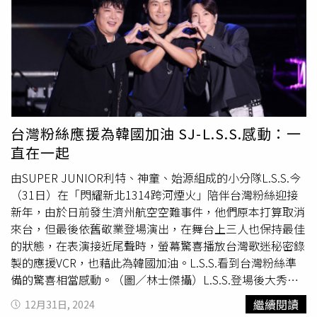
歌唱實力，實力清唱夯歌〈媽媽你無對我講〉，「惦在這個
無情現實的社會 事事著愛看詳細」，短短兩句就獲得大家
的熱烈掌聲。旅途中，KID對著
乱彈阿翔
突然說出真心話：
「在你的專業領域，你是認真的嗎？」讓
乱彈阿翔
爆氣回
說：「當然啊，哩洗勒供啥！」搞到全車爆笑，就連駕駛座
上的姚元浩都說：「很少在駕駛座上可以感到車子在晃
動。」本以為這次是一場輕鬆快樂的北部旅遊，卻沒想到又
是滑雪板、又是爬坡、之後更要挑戰SUP龍舟拔河，旅程變
台灣粉絲應援為韓國加油 SJ-L.S.S.感動：一
調成「三金得主的勞力之旅」，最後
乱彈阿翔
更是慘被拖下
直在一起
水跌入海裡。《全明星出發吧！》，每周六晚上8點台視首
由SUPER JUNIOR利特、神童、始源組成的小分隊L.S.S.今
播、周日晚上8點八大綜合台播出。
（31日）在「閃耀新北1314跨河煙火」陪伴台灣粉絲迎接
新年，由於日前發生濟州航空空難事件，他們原本打算取消
來台，但最後依舊敬業登場演出，在舞台上三人也保持最佳
的狀態，在表演接近尾聲時，螢幕驚喜播放台灣歌迷秘密錄
製的應援VCR，也藉此為韓國加油。L.S.S.看到台灣粉絲準
備的驚喜相當感動。（圖／林士傑攝）L.S.S.登場後大秀中
文跟大家打招呼，神童一開始便表示很久沒跟大家見面了，
繼續閱讀
12月31日, 2024
希望大家可以一起嗨到最後，始源還用中文自我介紹稱「我