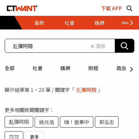
跳至主要內容區塊
下載 APP
最新
社會
娛樂
財經
⊗ 清除
全部
社會
娛樂
財經
政治
乱彈阿翔
顯示結果第 1 ~ 20 筆 / 關鍵字「
」
更多相關新聞關鍵字：
乱彈阿翔
姚元浩
嗨！營業中
郭泓志
莎莎
更多