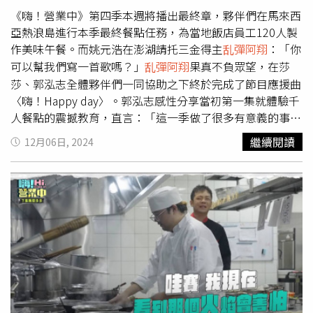
住啦！」最後終於拿回泳褲，姚元浩上岸時還不停碎念說：
《嗨！營業中》第四季本週將播出最終章，夥伴們在馬來西
「我弄你！」讓大夥笑翻。
亞熱浪島進行本季最終餐點任務，為當地飯店員工120人製
作美味午餐。而姚元浩在澎湖請托三金得主
乱彈阿翔
：「你
可以幫我們寫一首歌嗎？」
乱彈阿翔
果真不負眾望，在莎
莎、郭泓志全體夥伴們一同協助之下終於完成了節目應援曲
〈嗨！Happy day〉。郭泓志感性分享當初第一集就體驗千
人餐點的震撼教育，直言：「這一季做了很多有意義的事
情。」
乱彈阿翔
也說：「《嗨！營業中》讓我們的人生沒有
繼續閱讀
12月06日, 2024
在浪費時間。」夥伴們經過4個多月的相處，終於到了快要
互相道別的時刻，回想這些辛苦的過往，也讓莎莎淚崩：
「每次來上班都好像回家的感覺。」在馬來西亞熱浪島出任
務的同時，
乱彈阿翔
在姚元浩、郭泓志、莎莎的協助之下完
成應援曲〈嗨！Happy day〉，對此，姚元浩表示：「可以
這麼快地寫出一首歌，這就代表這幾年我們大家累積下來的
情感。」粉絲們也說：「聽見夥伴們加碼唱嗨！Happy Day
真的好催淚，明明是一首很黑皮的歌但聽起來好感傷唷！」
加碼許願第五季快點播出。