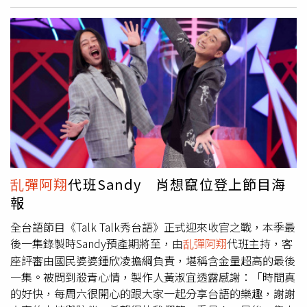
是你們的帥哥始源」，並向粉絲表達了思念，利特更是大聲
喊出「台灣」及「新北」問候，提到2024最後一天能和大
家一起度過非常幸福，尤其久違在戶外表演更幸福，也喊話
時間是不會重來的，所以要在場觀眾享受現在這一刻。陳勢
安演唱多首招牌歌曲。（圖／林士傑攝）至於粉絲的應援影
片，完全不知情的三人看完後，異口同聲發出感嘆，表示每
次來台都會收到粉絲們給的驚喜禮物，感到很窩心，利特更
向粉絲們大喊「老婆」，許下2025年能和E.L.F.一直待在一
起的願望，明年20週年也會與跟大家更接近，也感性說因為
大家給他們很大的愛，所以他們才能站在這裡，展現偶像與
粉絲的深刻羈絆。孫淑媚無畏低溫以甜美造型現身。（圖／
乱彈阿翔
代班Sandy 肖想竄位登上節目海
林士傑攝）陳勢安則以〈好愛好散〉向2024告別，希望大
報
家在感到脆弱或需要安慰時自己時，能夠用歌聲的力量保護
大家，並帶來新歌〈全世界我只想保護你〉。而人氣歌曲
全台語節目《Talk Talk秀台語》正式迎來收官之戰，本季最
〈勢在必行〉前奏一出就引發熱烈歡呼，更以最廣為人知的
後一集錄製時Sandy預產期將至，由
乱彈阿翔
代班主持，客
〈天后〉將漁人舞台化身大型KTV，陳勢安笑說這是他今年
座評審由國民婆婆鍾欣凌擔綱負責，堪稱含金量超高的最後
最後一次演唱這首歌，希望大家可以多多聽他的其他作品。
一集。被問到殺青心情，製作人黃淑宜透露感謝：「時間真
台語金曲歌后孫淑媚一出場便獻唱
乱彈阿翔
製作兩年的新曲
的好快，每周六很開心的跟大家一起分享台語的樂趣，謝謝