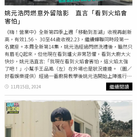
姚元浩閃燃意外留陰影 直言「看到火焰會
害怕」
《嗨！營業中》全新第四季上週「移動到澎湖」收視再創新
高，有效1.56、 30至44歲收視2.23，繼續蟬聯同時段第一
名寶座。本周全新第14集，姚元浩經過閃燃洗禮後，雖然只
有眉毛Q起來，但他現在看到爐火非常恐懼，看到大廚大火
快炒，姚元浩直言:「我現在看到火焰會害怕，這火焰太強
了吧！」小幫手王品澔（左）在外場也是狀況連連。（圖／
好看娛樂提供）經過一番廚房教學後姚元浩開始上陣進行大
火快炒，但情況卻不如預期順利，當他面對一旁的大廚關心
繼續閱讀
11月15日, 2024
詢問還可以嗎？姚元浩好強表示：「我可以的。」看到大廚
簡單就將炒飯完成，像施展了廚房魔法，反觀姚元浩卻連鍋
子跟鏟子都使不好，對比之下手腳不俐落，超級卡，無奈大
叫「甩鍋真難」，莎莎則連忙位夥伴加油打氣：「好帥、好
帥。」之後換隊長郭泓志掌廚燙青菜，在大廚指導下他一勺
一勺精準調味，本以為名師出高徒，卻在最後發現整個「臭
火焦（台語）」燒焦了。姚元浩也為郭泓志打氣說：「沒有