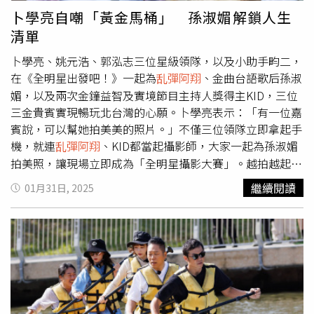
組」可能也早已脫離少年的年紀，不過還是會因為世代的差
卜學亮自嘲「黃金馬桶」 孫淑媚解鎖人生
距，產生不少衝突與笑料。例如去年有一集節目邀來
乱彈阿
清單
翔
、高慧君、蔡昌憲以及李宣榕前往彰雲遊玩，有趣的是這
卜學亮、姚元浩、郭泓志三位星級領隊，以及小助手畇二，
四個來賓其實年紀差距不算太大，許多網友對「蔡昌憲擔任
在《全明星出發吧！》一起為
乱彈阿翔
、金曲台語歌后孫淑
少年」一事存有疑慮，紛紛留言說「蔡昌憲是花甲還是少
媚，以及兩次金鐘益智及實境節目主持人獎得主KID，三位
年？」、「蔡昌憲是花甲吧？」而36歲的他也搞笑回說：
三金貴賓實現暢玩北台灣的心願。卜學亮表示：「有一位嘉
「網友說的都對！我才是花甲！」由張艾嘉（左起）領軍，
賓說，可以幫她拍美美的照片。」不僅三位領隊立即拿起手
柯佳嬿、楊祐寧、王大陸共同參與的實境秀《艾嘉食堂》去
機，就連
乱彈阿翔
、KID都當起攝影師，大家一起為孫淑媚
年播出，討論度高。（圖／泰坦星文創影視提供）由金馬影
后張艾嘉領軍實境秀《艾嘉食堂》，加上年輕一輩的藝人楊
拍美照，讓現場立即成為「全明星攝影大賽」。越拍越起勁
祐寧、柯佳嬿、王大陸共同參與，選角是根據《尹食堂》的
的姚元浩還說：「我們換一個地方拍。」讓等待許久的KID
繼續閱讀
01月31日, 2025
員工角色配置，包含一位店經理、一位二廚、以及一位外場
忍不住怒吼不禁催促：「快點啦！（拍）幾張了！」卜學
人員。靈魂人物張艾嘉表示當初會接下這節目單純是因為
亮、姚元浩、郭泓志與小助手畇二，帶著
乱彈阿翔
、孫淑
「好玩」，想做出不一樣的實境綜藝節目，也透露自己從來
媚、KID暢遊北台灣。（圖／好看娛樂提供）郭泓志更是展
不覺得和年輕人相處是什麼難事，但擔心年輕人跟她在一起
現棒球以外的才能，要孫淑媚拿起甜點當前景，還說：「它
會有壓力，她也認為大家分工合作的默契產生的火花是最精
不是重點，重點在於妳。」讓眾人驚呼真的很會講。而當大
采的地方。不過《艾嘉食堂》中的外場人員王大陸，近期因
家拿出照片講評時，KID看到姚元浩拍攝孫淑媚拿著芒草的
閃兵與涉教唆打人等事件觸法引發軒然大波，該節目是他去
美照時，卻大膽吐槽評論說：「很適合去演關公！」讓全場