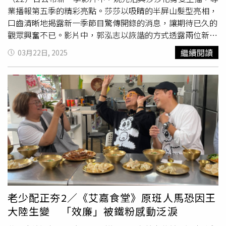
業播報第五季的精彩亮點。莎莎以吸睛的半屏山髮型亮相，
口齒清晰地揭露新一季節目驚傳開錄的消息，讓期待已久的
觀眾興奮不已。影片中，郭泓志以詼諧的方式透露兩位新夥
伴的神秘線索。他帶著雞冠頭造型，笑稱：「第一位新夥伴
繼續閱讀
03月22日, 2025
會咕咕咕叫，而且還會畫一隻雞；第二位則是高齡60歲的偶
像。」下一秒答案隨即揭曉是歌手白安，她迎來諸多毒舌評
論「請問是歌手混不下去才來當搞笑藝人嗎？」、「加入節
目是幹掉
乱彈阿翔
？」另一位是以《跑跑炮》爆紅至今的60
歲資深偶像包偉銘大哥，外傳他為重金復出，記者也追問他
是否還跑得動？包偉銘一臉嚴肅不予回答。包偉銘被追問
「是否還跑得動？」。（圖／好看娛樂提供）許多忠實粉絲
也紛紛在社群平台留言表示，「最期待看到吳映潔（鬼鬼）
產後回歸」、「是否有機會再度加入節目？」，對於外界熱
烈討論的卡司名單，好看娛樂則保持神秘態度，僅表示：
「下週一將舉行記者會，分享更多《嗨！營業中》第五季的
精彩內容。」這番回應更加吊足粉絲胃口。《嗨！營業中》
老少配正夯2／《艾嘉食堂》原班人馬恐因王
第五季將於3月29日起，每週六晚上8:00於台視首播，當晚
大陸生變 「效廉」被鐵粉感動泛淚
10:00於Netflix上架，並於3月30日起，週日晚上8:00在八大