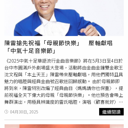
來開幕大典，無尊再度扮演「珍珍」上場，為開幕帶來一段
順口溜表演：「愛地球自始至終，這是我們的初衷，加上服
務的熱衷，對每位顧客效忠，無論陸地或海中，都能送上你
手中，美味直入你口中，還捨不得擦人中，服務觀眾、從一
而終，歡迎光臨《嗨！營業中》。」一氣呵成講完隨即獲得
夥伴們歡呼喝彩。終於迎來小吃部開幕卻狀況連連，不只
乱
陳雷搶先祝福「母親節快樂」 壓軸獻唱
彈阿翔
的魚煎焦了，郭泓志做的春捲則是被
乱彈阿翔
評論
「中氣十足音樂節」
「太衝動了」，因為內餡在油炸時一直向外跑出，郭泓志來
《2025中氣十足華語流行金曲音樂節》將在5月3日至4日於
檢查也說：「都中空了！」還搞笑自嘲是「強調內餡」。
台中市圓滿戶外劇場盛大登場，活動將由金曲金鐘雙金歌王
沈文程與「本土天王」陳雷帶來壓軸獻唱，用他們獨特且具
魅力的唱腔與經典金曲號召歌迷回歸感動。 由於母親節即
將到來，陳雷特別改編了經典曲目〈媽媽請你也保重〉，提
前祝福全天下偉大的母親「母親節快樂」。他也預告會帶上
舞群演出，用極具辨識度的雷氏唱腔，演唱〈歡喜就好〉、
〈有影無〉等金牌歌曲，邀請現場歌迷跟著一起扭動舞姿搖
繼續閱讀
04月30日, 2025
擺起來。沈文程則會帶來Full band，熱唱無數膾炙人口的
代表。（圖／三立提供）而沈文程則會帶來Full band，熱