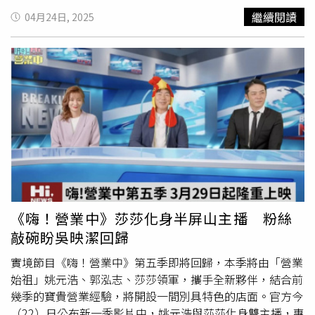
（圖／三立提供）本屆音樂節匯聚玖壹壹、陳雷、沈文程、
繼續閱讀
04月24日, 2025
宋德鶴、固定客、
乱彈阿翔
、林曉培、傻子與白痴、旅人、
Uncle Motto等17組藝人，以跨世代、跨曲風的編制重新詮
釋1970至1980年代的華語經典金曲。記者會上宋德鶴主唱
允成一開場，就以獨特嗓音加上一把吉他，演唱林強的經典
歌曲〈向前走〉炒熱現場氣氛，他表示，能參與這場經典與
創新的音樂盛會感到非常興奮，也期待用音樂與大家一起回
味青春記憶。隨後，由市府貴賓與固定客島輝、宋德鶴允成
一同啟動金曲寶盒的金色球體，象徵「中氣十足」音樂節正
式開跑，將帶領觀眾穿越時空、重溫華語音樂的黃金歲月。
台中市政府新聞局長欒治誼表示，臺中擁有優質的演出場地
與豐富的音樂人口，市府積極推動「音樂城市」發展。本次
音樂節主打「經典再現、傳承創新」，活動時間為5月3日下
《嗨！營業中》莎莎化身半屏山主播 粉絲
午4點半至晚上9點、5月4日下午4點半至晚上8點40分於台
敲碗盼吳映潔回歸
中圓滿戶外劇場免費舉辦。
實境節目《嗨！營業中》第五季即將回歸，本季將由「營業
始祖」姚元浩、郭泓志、莎莎領軍，攜手全新夥伴，結合前
幾季的寶貴營業經驗，將開設一間別具特色的店面。官方今
（22）日公布新一季影片中，姚元浩與莎莎化身雙主播，專