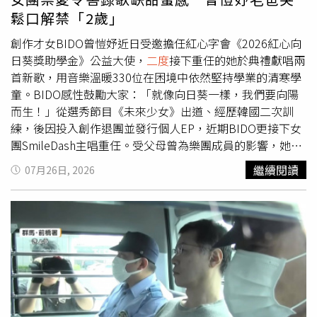
協調。據了解，原本雙方可望透過互相道歉化解爭議，但網
鬆口解禁「2歲」
路消息稱，主辦單位GMMTV拒絕和解，並認為當事人公開
現場影片影響泰國形象及觀光聲譽，考慮循司法程序提起訴
創作才女BIDO曾愷妤近日受邀擔任紅心字會《2026紅心向
訟。目前，當事女子已完成警方筆錄，並持續透過中國駐泰
日葵獎助學金》公益大使，
二度
接下重任的她於典禮獻唱兩
國大使館協助維護自身權益，案件仍在調查處理中。
首新歌，用音樂溫暖330位在困境中依然堅持學業的清寒學
童。BIDO感性鼓勵大家：「就像向日葵一樣，我們要向陽
而生！」從選秀節目《未來少女》出道、經歷韓國二次訓
練，後因投入創作退團並發行個人EP，近期BIDO更接下女
團SmileDash主唱重任。受父母曾為樂團成員的影響，她自
小懷抱組團夢，13歲便遠赴北京當練習生。她以自身經驗分
繼續閱讀
07月26日, 2026
享，堅持夢想關鍵在於「夠喜歡、夠愛」，並提醒學子要相
信自己、忽視外界批評。BIDO曾愷妤擔任紅心字會向日葵
獎助學金公益大使。（圖／紅心字會提供）談及過去因女團
禁愛令而戀愛經驗較少，導致錄新歌時被製作人調侃「少了
愛的甜蜜感」，BIDO笑稱爸媽曾規定28歲後才能談戀愛，
即便現場旁人敲邊鼓，BIDO爸爸仍打趣將解禁年齡調為26
歲，逗笑眾人。身為頒獎大使，BIDO期許學童如同發芽的
小種子，透過努力學習長成有力量的大樹。