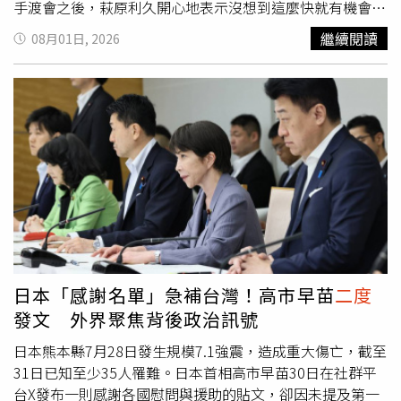
千萬啊！」萬分遺憾。活動尾聲，萩原利久感激地說：「對
手渡會之後，萩原利久開心地表示沒想到這麼快就有機會
二
於大家的熱情，我真的是非常非常地感謝，也是因為有著大
度
來台，很感激有這樣的機會。一下飛機他就喝到心心念念
繼續閱讀
08月01日, 2026
家的支持和鼓勵，我才能站在這裡，但我也很抱歉沒有辦法
的珍珠奶茶，另外上次吃過的小籠包也讓他期待不已，「我
回答到所有人的問題，我聽到了許多在我預想範圍之外的提
本來就喜歡吃饅頭、肉包，所以一直忘不掉小籠包。」萩原
問，這是個很有意義的機會，真的謝謝大家。」他邀請大家
利久知道台灣早餐的豆漿燒餅油條很有名，但他對早起感到
收看9月份將上檔的Netflix戲劇《Downtime》(暫譯)以及10
艱辛、又不習慣排很久的隊，即使很想嘗試但又不免感到猶
月份將上映的電影《龍二》(暫譯)，並承諾一定會找機會盡
豫，內心很掙扎。而喜歡吃蕃茄的他，聽說台灣有蕃茄沾醬
快再來台灣與大家見面。
油的吃法也很好奇，迫不及待想試試看。從童星起家的萩原
利久，演戲對他不是問題，但舉辦粉絲見面會對他而言卻是
今年才開始的新挑戰，他不好意思的說：「我對見面會這樣
類型的活動還有很多不熟悉的地方，但我會努力，希望可以
滿足粉絲們的期望。」對於明天的兩場粉絲見面會，萩原利
久希望能在其中將最真實的自己展現給大家，讓這兩場活動
成為最像他自己的粉絲見面會。先前已經在日本及韓國舉辦
日本「感謝名單」急補台灣！高市早苗
二度
過數場見面會，萩原利久深刻地感受到不同地方粉絲帶來的
發文 外界聚焦背後政治訊號
不同能量，所以他也希望可以回饋粉絲，讓所有人都能在見
面會玩得很開心。萩原利久明要在台舉辦兩場見面會。（圖
日本熊本縣7月28日發生規模7.1強震，造成重大傷亡，截至
／重星音樂娛樂提供）曾有粉絲向萩原利久詢問失戀後平復
31日已知至少35人罹難。日本首相高市早苗30日在社群平
心情的方式，他向粉絲建議可以看兩百次《美麗的他》，對
台X發布一則感謝各國慰問與援助的貼文，卻因未提及第一