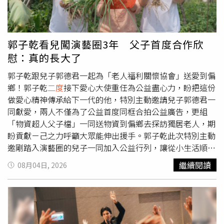
司檢驗成品油異常，再透過福壽公司通知中聯，使陳於6月
已掌握食安危害擴大情形，但公司會議後仍未依法通報，持
續出貨，直到6月30日事件曝光後才向主管機關通報。此
外，媒體今天再披露，檢調分析查扣手機通訊內容時，發現
郭子乾看兒闖演藝圈3年 父子首度合作欣
今年4月已有員工陸續在內部工作群組反映原料異狀，留言
慰：真的長大了
包括「怎麼豆子爛爛的？」、「調起來黏糊糊的」、「怪怪
的」、「這樣可以出貨嗎」及「這批真的不對勁」…等，顯
郭子乾跟兒子郭德君一起為「老人福利關懷協會」送愛到偏
示第一線員工早已察覺異常，只不過，公司管理階層疑似未
鄉！郭子乾
二度
接下愛心大使重任為公益盡心力，盼把這份
因此停止出貨，相關產品仍持續流入市場，引發外界質疑中
做愛心精神傳承給下一代的他，特別主動邀請兒子郭德君一
聯是否刻意隱匿問題、延誤處置。針對媒體披露的群組對話
同獻愛，兩人不僅為了公益首度同框合拍公益廣告，更組
內容，台中地檢署表示，無法確認報導資訊來源，全案目前
「物資超人父子檔」一同送物資到偏鄉去探訪獨居老人，期
仍由檢察官持續偵辦，相關偵查核心內容依法不便對外說
盼貢獻ㄧ己之力呼籲大眾能伸出援手。郭子乾此次特別主動
明，後續將視蒐證結果釐清相關人員責任。
邀剛踏入演藝圈的兒子一同加入公益行列，讓從小生活順遂
的兒子親眼看見台灣角落的真實疾苦，以此作為最深刻的生
繼續閱讀
08月04日, 2026
命教育與愛心傳承；看到兒子欣然接受並從中學習，讓郭子
乾欣慰表示：「兒子其實比我還懂公益實務的過程！到了現
場主動捲起衣袖幫忙，覺得兒子真的長大了，很感動！」面
對目前老年化社會及嚴重獨老及被子女棄養的嚴重社會問
題，郭子乾坦言自己其實早已破除「養兒防老」的迷思，更