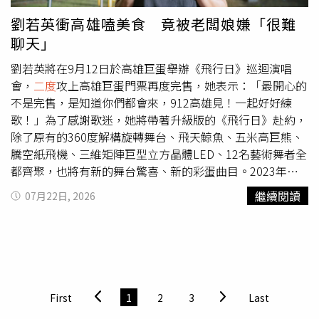
房子。趙姓美女音樂家喊冤，即使董昀昇有贈與，也是因為
劉若英衝高雄嗑美食 竟被老闆娘嫌「很難
她陪董昀昇吃飯、喝酒、出場應得的酬勞，何況她在酒店工
聊天」
作除了領薪水，客人也會多給錢，她具有自備頭期款的財
力；不過法官考慮的是，董昀昇走私的安非他命一進來就被
劉若英將在9月12日於高雄巨蛋舉辦《飛行日》巡迴演唱
攔截，尚未售出何來犯罪所得？因此駁回檢方的扣押聲請。
會，
二度
攻上高雄巨蛋門票再度完售，她表示：「最開心的
檢調查扣詐欺洗錢集團犯罪所得。（圖／調查局提供）儘管
不是完售，是知道你們都會來，912高雄見！一起好好練
檢調與董昀昇交手的第一回合出師不利，而且他還伺機偷渡
歌！」為了感謝歌迷，她將帶著升級版的《飛行日》赴約，
中國大陸，但董昀昇的主力事業在第二回合遭受重創，調查
除了原有的360度解構旋轉舞台、飛天鯨魚、五米高巨熊、
局航業調查處基隆站針對董昀昇為首的詐欺洗錢集團，清查
騰空紙飛機、三維矩陣巨型立方晶體LED、12名藝術舞者全
247個可疑帳戶、上萬筆金流，分三波行動前後掃蕩32處、
都齊聚，也將有新的舞台驚喜、新的彩蛋曲目。2023年劉
拘捕6人、約談30人，扣押101個帳戶和3處房地產，並查獲
若英首次高雄巨蛋開唱，歌迷排字應援以及大合唱感動了
繼續閱讀
07月22日, 2026
疑似不法所得2億7300多萬美金。調查局發現，董昀昇聯手
她，當時承諾歌迷會再來高雄，回想起那天，至今她仍記憶
5名主管、11名操盤手使用自行成立或收購的63家人頭公司
猶新，「這次返場就希望從高雄開始，在台上好自在的感
並開立銀行帳戶，與多組詐騙集團合作，收取博弈詐欺、投
覺，歌迷給我的反應，直接好像一起去旅行一起去吃小
資詐欺、求職詐欺、網路購物詐欺等各類詐團的贓款，以及
吃。」日前劉若英也特地南下「場勘」，圓仔冰好吃到她搶
來自博弈、運毒等犯罪集團的可疑資金，先匯到他們控制的
先吃了兩碗，接著她來到了白糖粿攤販，透露自己曾私下來
第二層16家人頭公司帳戶，再轉匯大陸、香港、新加坡、馬
買過，老闆娘說上回沒認出她，讓她打趣笑說：「上次沒化
First
1
2
3
Last
來西亞、日本及美國共146家境外公司。趙姓美女音樂家是
妝。」老闆娘機智笑回：「妳怎麼這樣，挖洞給人家跳，妳