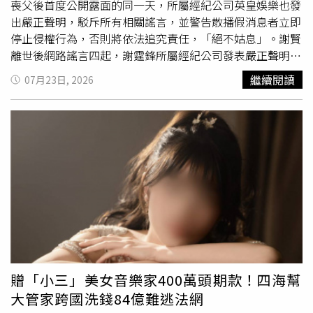
喪父後首度公開露面的同一天，所屬經紀公司英皇娛樂也發
出嚴正聲明，駁斥所有相關謠言，並警告散播假消息者立即
停止侵權行為，否則將依法追究責任，「絕不姑息」。謝賢
離世後網路謠言四起，謝霆鋒所屬經紀公司發表嚴正聲明，
強調將依法追究散播不實資訊者責任。（圖／翻攝自臉書，
繼續閱讀
07月23日, 2026
英皇娛樂 EEG）綜合港媒報導，英皇娛樂表示，謝霆鋒與
家人一直希望以低調方式送別謝賢，不料近日卻有部分人士
在網路上惡意捏造謝賢的病因、遺產分配等內容，並散播虛
假資訊，不僅誤導外界，也引發不少針對謝霆鋒的不實、侮
辱及誹謗性言論，甚至將話題延燒至他與王菲、張柏芝的感
情糾葛，對家屬造成
二度
傷害。英皇娛樂強調，逝者的名
譽、隱私及人格尊嚴依法應受到保障，也應獲得社會尊重，
任何捏造事實、歪曲真相、惡意中傷，或藉由逝者製造輿論
的行為，都可能涉及侵權。公司因此代表謝霆鋒正式要求相
關人士立即停止散播不實言論，並刪除所有已發布內容；若
仍持續散布虛假資訊，將依法追究法律責任，絕不寬貸。謝
霆鋒在父親謝賢離世後首度公開露面，一身黑衣現身青島機
贈「小三」美女音樂家400萬頭期款！四海幫
場；同日，經紀公司英皇娛樂也發表聲明，駁斥網路謠言並
大管家跨國洗錢84億難逃法網
揚言依法究責。（圖／翻攝自微博）就在聲明發布當天，謝