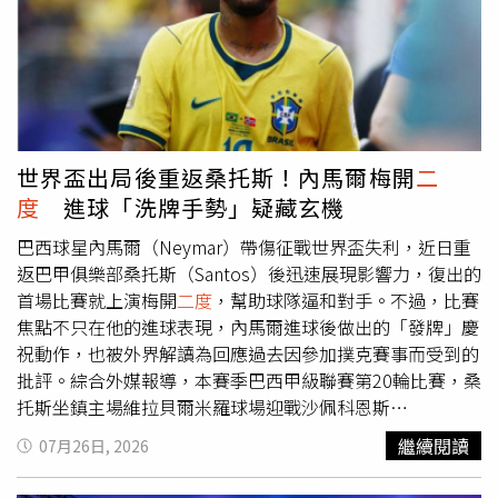
淵，並奪走對方2張提款卡。警方調查發現，小淵2月26日
下午下班離開工作場所後便失去音訊，隔天由分居家屬向警
方報案失蹤。就在小淵失蹤當天，有人持其提款卡到前橋市
一處超商ATM提領現金共24萬日圓，使警方研判殺害與盜領
財物可能屬同一連串犯行。警方循線追查後，4月22日先依
涉嫌盜領死者存款將新井雅尚逮捕；隨後擴大搜索其相關地
點，並於4月28日在群馬縣伊勢崎市利根川河川敷挖出埋藏
世界盃出局後重返桑托斯！內馬爾梅開
二
土中的人體軀幹，經DNA鑑定確認死者就是失蹤已久的小淵
度
進球「洗牌手勢」疑藏玄機
和則。由於遺體僅尋獲軀幹，頭部及四肢均遭切除且至今下
落不明，遺體損毀情形嚴重，目前仍無法確認真正死因。警
巴西球星內馬爾（Neymar）帶傷征戰世界盃失利，近日重
方持續在河川敷及周邊地區搜索，希望尋獲其餘遺骸，以釐
返巴甲俱樂部桑托斯（Santos）後迅速展現影響力，復出的
清死亡原因、分屍方式及犯案過程。檢警認為，新井涉嫌於
首場比賽就上演梅開
二度
，幫助球隊逼和對手。不過，比賽
3月3日至6日期間將遺體切割後運往河川敷掩埋，因此6月
焦點不只在他的進球表現，內馬爾進球後做出的「發牌」慶
17日再依遺棄屍體、損壞屍體等罪嫌將他
二度
逮捕並起訴；
祝動作，也被外界解讀為回應過去因參加撲克賽事而受到的
7月23日再依強盜殺人罪嫌第三度逮捕，並於24日移送前橋
批評。綜合外媒報導，本賽季巴西甲級聯賽第20輪比賽，桑
地方檢察廳偵辦。最新曝光的鑑識結果則讓案情再添關鍵證
托斯坐鎮主場維拉貝爾米羅球場迎戰沙佩科恩斯
據。警方在新井雅尚曾持有的一把電動圓鋸上驗出小淵和則
（Chapecoense）。身披隊長袖標的內馬爾獲得先發機
繼續閱讀
07月26日, 2026
的DNA，目前正進一步確認DNA究竟附著於鋸片或工具其他
會，並踢滿90分鐘。比賽第36分鐘，內馬爾攻入全場第一
部位，以及是否來自血跡、人體組織等生物跡證，以釐清該
球，幫助桑托斯取得領先；不過沙佩科恩斯下半場展開反