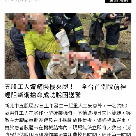
中國，其中Blackwell世代的GB300等最先進晶片則是全面
禁售；依據我國司法單位偵辦情形，走私集團採取合法下
單、假用真賣的三階段犯案模式突圍美方設置的防火線，透
過人頭公司向美超微訂購搭載B300晶片的AI伺服器，後續
租用國內機房，看似留在台灣使用，實則在查驗過關後，就
用報關出口的名義把伺服器送往日本，隨後轉運香港再流入
大陸。專案小組5月20日首度出擊攔截50多台、市值7億的
AI伺服器，聲押游姓男子等3人獲准；6月29日
二度
行動，搜
索美超微台灣分公司、青雲科技以及是方電訊，再加3人羈
押禁見基隆地檢署持續追查，在7月24日指揮調查局台北市
調處針對輝達資深業務發展經理張登隆的住家及公司搜索並
約談到案，複訊後認為他犯嫌重大、有逃亡、滅證及勾串之
五股工人遭鏟裝機夾腿！ 全台首例院前神
虞，當庭逮捕並向法院聲押禁見獲准；專案小處初步掌握，
經阻斷術搶命成功脫困送醫
張登隆查詢客戶購買資格時，疑似放水違法出具同意書，瞞
過政府審核單位以完成出口核准。
新北市五股區27日上午發生一起重大工安意外，一名約60
歲男性工人在操作小型鏟裝機時，不慎遭機具夾困雙腿，導
致左大腿嚴重撕裂傷及右小腿開放性骨折，傷勢相當嚴重。
由於患者肢體卡在機械結構內，現場無法立即將人救出，消
防局評估脫困及破壞作業恐需耗費較長時間，因此第一時間