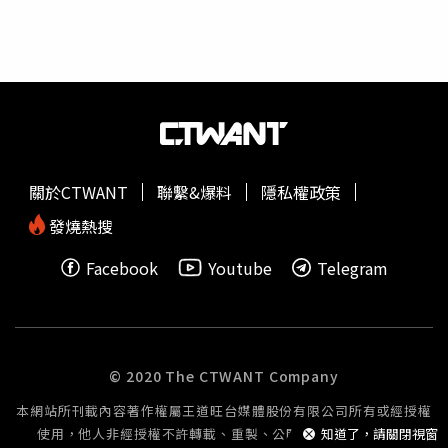
四海幫大管家董昀昇的婚外情對象。（圖／翻攝國家文化藝
這樣不行，很難聊天。」一來一往逗笑大家。
術基金會官網）辦案人員指出，董昀昇詐欺洗錢集團因為收
匯款次數頻繁、金額龐大，為了規避國稅局查帳與金融單位
洗錢稽核，勾結多家記帳業者，以人頭公司製造大量相對交
易及循環交易，製作不實交易憑證及虛開發票，甚至製作不
實進出口報單、偽造國際貿易交易紀錄，以假交易方式將境
內犯罪所得移轉至境外，並向國稅局申報營業稅及營所稅，
製造人頭公司正常營運的假象，這個集團運作高度組織化及
關於CTWANT
聯繫&爆料
隱私權政策
系統化，迅速將詐欺、賭博、毒品等犯罪所得移轉至境外，
形同幫派及犯罪集團的資金大動脈。
發燒熱搜
Facebook
Youtube
Telegram
© 2020 The CTWANT Company
本網站所刊載內容著作權屬王道旺台媒體股份有限公司所有或經授權
使用，他人非經授權不許轉載、重製、公開播送或公開傳輸。
知道了，請關閉視窗