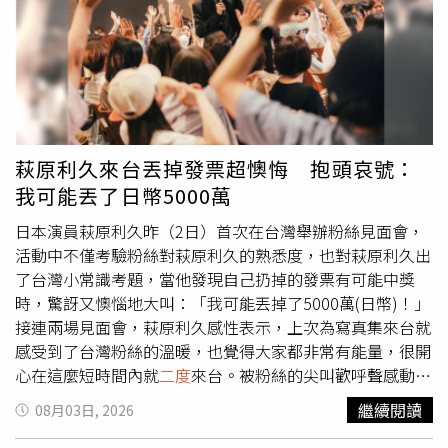
把自身的健康及興趣當成最重要的事，「我不喜歡麻煩別
人，當然也不想去干擾兒女作息，所以我很注重養身，也都
保持健身習慣，就是希望之後年紀再大一點時不要打擾到他
們！」他更透露自己的養老計劃就是「靠自己」，笑說：
「現在沒有什麼養兒防老，我們自己防自己老！」郭子乾
（右）與郭德君（左）深入偏鄉探訪獨居長輩，親自送上關
懷物資。（圖／老人關懷協會）郭子乾、郭德君此次藉著參
萩原利久來台丟掉發票超懊悔 抱頭哀號：
與老協公益首次合作，彼此都非常珍惜這個難得的父子同框
我可能丟了日幣5000萬
機會；看到兒子進入演藝圈三年漸漸闖出成績，讓郭子乾欣
慰之餘，對於兒子的事業也給予無限支持及自由空間，更表
日本演員萩原利久昨（2日）首次在台灣舉辦粉絲見面會，
示：「兒子有想做的事就放手讓他去做！做自己有興趣的事
活動中不僅考驗粉絲對萩原利久的熟悉度，也對萩原利久出
情就不怕累，平平安安、快快樂樂過生活最重要。」郭德君
了台灣小常識考題，當他發現自己扔掉的發票有可能中獎
透露私底下父親其實常關心自己的演戲工作，更不時地在生
時，驚訝又懊惱地大叫：「我可能丟掉了5000萬(日幣)！」
活中提點，郭德君透露父親雖然忙碌常不在家，但都會看自
接連兩場見面會，萩原利久感性表示，上次為寫真集來台就
己演的戲，有時候還會在關鍵處來個即興言教傳遞演戲心
感受到了台灣粉絲的溫暖，也覺得大家都非常有能量，很開
法，「像是爸爸看到我演哭戲，就會反問我：「你是為什麼
心在這麼短時間內就
二度
來台。被粉絲的尖叫歡呼聲感動的
而哭？為誰而哭？哭之前發生了什麼？」協助我去省思跟雕
萩原利久，全心投入在活動當中，比手畫腳遊戲不惜玩到躺
繼續閱讀
08月03日, 2026
琢角色，非常受用！」父親節將至，提起印象中最難忘的一
在地上，對粉絲的各式提問和要求也有求必應，拍照時間臉
次過節回憶，郭子乾竟爆自己過往真實「付清節」的幽默經
頰愛心、小狗小貓手勢大放送。先前萩原利久已經學會了中