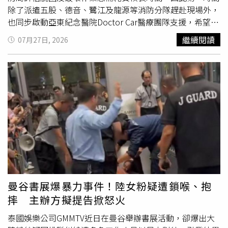
除了派遣五股、德音、鷺江及龍源等消防分隊趕赴現場外，
也同步啟動亞東紀念醫院Doctor Car醫療團隊支援，希望將
專業急重症醫療提前帶到事故現場。消防與救護人員抵達
繼續閱讀
07月27日, 2026
後，立即展開止血、傷口評估、靜脈輸液及生命徵象監測等
緊急處置，並與救助人員討論最安全的機具拆解方式。由於
患者雙腿重創，失血量超過500毫升，疼痛指數高達7分，
若在劇烈疼痛情況下強行破壞機具或移動傷者，可能導致患
者躁動、增加
二度
傷害風險，也會讓救援難度大幅提升。亞
東Doctor Car團隊接獲通報後迅速趕抵現場，由醫師、專科
護理師及高級救護技術員組成醫療團隊，完成傷勢評估後，
除了施打嗎啡進行止痛外，更在事故現場直接執行院前神經
阻斷術。透過兩種止痛方式共同作用，患者疼痛指數成功由
7分降至3分，大幅提升舒適度，也讓患者能穩定配合消防人
員進行機具拆解、肢體固定及脫困作業，最終順利救出並送
往亞東醫院接受後續治療。值得注意的是，此案也是全台首
曼谷書展爆暴力事件！陸女粉疑遭鎖喉、抱
例於院前事故現場執行神經阻斷術的救護案例，不僅突破過
摔 主辦方擬提告掀怒火
去院前醫療處置模式，也展現新北市消防局與亞東紀念醫院
Doctor Car合作的重大成果。Doctor Car並非只是將醫師送
泰國娛樂公司GMMTV近日在曼谷舉辦書展活動，卻爆出大