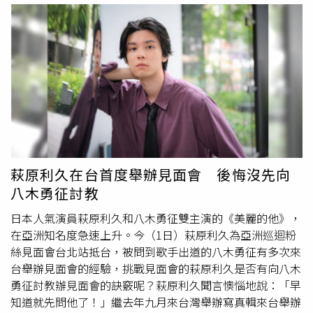
歷，他憶起某一年父親節前夕原本心血來潮請老婆、兒子一
文的「我愛你」，這次加碼練習台語版，同時也學著用「呷
起去買禮物感受過節氣氛，後來歡喜買了按摩椅後最後變自
飽未」向大家打招呼，頗有語言天份的他，發音有模有樣，
己付錢，讓郭子乾笑說：「我這個當父親的真的幫大家『付
他還用台語對粉絲們喊話「妳足水（妳好漂亮）」，逗得滿
清』了！」郭子乾也想起過去父親為了養家「付清」而辛苦
場粉絲心花怒放，回讚他「你足緣投（你好英俊）」。透過
打拚的感動往事，他提到當年父親為了湊齊自己與哥哥的學
「萩原利久益智王」遊戲，粉絲們認識到了他許多有趣的小
費，每天都四點半起床從樹林搭車到淡水附近的學校教書，
習慣，比如最近比較喜歡味噌拉麵、如果有時光機想要回到
「那陣子看到爸爸為了學費身兼數職、早出晚歸，才知道爸
過去看麥可喬登打球、回家第一件事是先洗手、手機電量低
爸有多辛苦。」這份體諒與心疼，成為他心中最深刻且難忘
於20%會焦慮，但最令粉絲意想不到的是，萩原利久坦言自
的父親節記憶。
己不是「被稱讚就會進步的人」，他不好意思地說：「我被
稱讚的話容易得意忘形，所以請大家嚴厲地對待我，我才會
萩原利久在台首度舉辦見面會 後悔沒先向
有所成長。」萩原利久來台丟掉發票很懊惱。（圖／重星音
八木勇征討教
樂娛樂提供）在「萩原利久與台灣的適應度」考驗中，萩原
利久得知台灣人最喜歡的宵夜是鹹酥雞後，很期待自己有機
日本人氣演員萩原利久和八木勇征雙主演的《美麗的他》，
會吃吃看；台灣捷運禁止飲食的規定與日本不同，讓他大開
在亞洲知名度急速上升。今（1日）萩原利久為亞洲巡迴粉
眼界；見面會前一晚，萩原利久去買速食當宵夜，對於店員
絲見面會台北站抵台，被問到歌手出道的八木勇征有多次來
拿給他好幾張「收據」感到疑惑，沒想到在這個遊戲中才知
台舉辦見面會的經驗，挑戰見面會的萩原利久是否有向八木
道，其中一張竟是有機會中千萬特獎的統一發票，讓萩原利
勇征討教辦見面會的訣竅呢？萩原利久聞言懊惱地說：「早
久當場抱頭驚叫：「我丟掉了！怎麼不早點告訴我！日幣5
知道就先問他了！」繼去年九月來台灣舉辦寫真輯來台舉辦