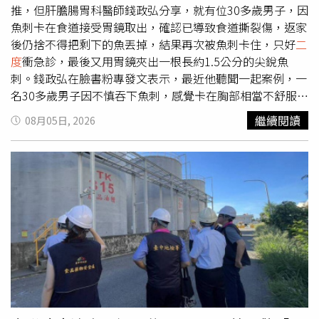
隊看中他的外野守備能力，可選擇承接合約；若順利通過讓
推，但肝膽腸胃科醫師錢政弘分享，就有位30多歲男子，因
渡程序，則可取得自由球員資格，決定下一步動向。
魚刺卡在食道接受胃鏡取出，確認已導致食道撕裂傷，返家
後仍捨不得把剩下的魚丟掉，結果再次被魚刺卡住，只好
二
度
衝急診，最後又用胃鏡夾出一根長約1.5公分的尖銳魚
刺。錢政弘在臉書粉專發文表示，最近他聽聞一起案例，一
名30多歲男子因不慎吞下魚刺，感覺卡在胸部相當不舒服，
急診醫師照會胃腸科值班醫師做胃鏡，將卡在食道的魚刺取
繼續閱讀
08月05日, 2026
出，由於魚刺已造成食道撕裂傷，醫護人員也提醒該男子，
回家後不要吃太刺激或太硬的食物，避免傷口擴大。錢政弘
提到，沒想到的是，隔一天晚間，該男子又到急診報到，原
因是喉嚨再次被魚刺卡住，兒醫護團隊為該男子照了胃鏡
後，確認食道有一個魚刺卡住，大小1.5公分、非常尖銳，
最後也順利將其取出。對此，該男子坦言，因為覺得那條魚
沒吃完很可惜，想著刻意小心吃，怎料又吃到刺。錢政弘則
說，「同一個人，同一個時間，同一條魚，這算是急診史上
頭一回。大家對他只有一個要求，『不要再吃魚了！』」錢
政弘也提醒，如果不慎被魚刺卡到，應留意以下6點說明：
1、立刻停止進食，可以先張嘴照鏡子，或請人用手電筒看
喉嚨，有些狀況可以看得到、夾得出，若看得到卡在喉嚨，