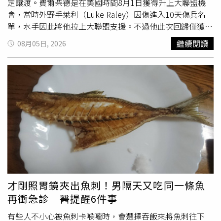
定讓渡。費爾柴德是在美國時間8月1日獲得升上大聯盟機
會，當時外野手萊利（Luke Raley）因傷進入10天傷兵名
單，水手因此將他拉上大聯盟支援。不過他此次回歸僅獲得
一次出賽機會。3日對戰中，費爾柴德並未站上打擊區，而
繼續閱讀
08月05日, 2026
是在比賽後段代替奈勒（Josh Naylor）擔任代跑，隨後靠
著艾默森（Colt Emerson）擊出的再見安打跑回致勝分，
替球隊拿下勝利。隨著多諾文完成復出，加上費爾柴德已沒
有小聯盟下放權，水手最終決定將他移出40人名單。此外，
球隊日前也透過交易補進32歲外野手沃德（Taylor
Ward），外野戰力進一步提升，也讓競爭更加激烈。費爾
柴德本季曾效力克里夫蘭守護者與西雅圖水手，累計在大聯
盟出賽15場，19打數敲出3支安打、貢獻1分打點，另選到7
次保送、2次盜壘，吞下14次三振，打擊率2成21，整體打
擊三圍為.158/.407/.158，OPS為.565。根據《MLB Trade
Rumors》報導，30歲的費爾柴德最大優勢仍在防守能力。
他累積1561局大聯盟外野守備，防守失分挽救值（DRS）及
才剛照胃鏡夾出魚刺！男隔天又吃同一條魚
製造出局數（OAA）皆高於平均10分（次），守備評價獲得
再衝急診 醫提醒6件事
肯定；生涯累計出賽292場，打擊率為2成21。隨著交易截
止日已結束，費爾柴德接下來將進入指定讓渡程序，若有球
有些人不小心被魚刺卡喉嚨時，會選擇吞飯來將魚刺往下