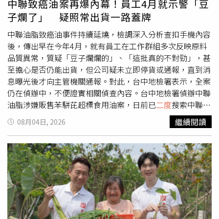
中聯致癌油案再爆內幕！員工4月就示警「豆
應盡快去找耳鼻喉科。2、如果已將魚刺吞下去，但感覺胸
子爛了」 疑照常出貨一路蓋牌
口或喉嚨深處持續異物感、吞嚥痛，無法正常吃東西，代表
魚刺已經到食道，需找腸胃科照胃鏡夾出。3、病人疼痛位
中聯油脂致癌油事件持續延燒，檢調深入分析查扣手機內容
置與魚刺實際卡住位置不一定相同，就醫時應主動說明「吃
後，傳出早在今年4月，就有員工在工作群組多次反映原料
了什麼魚、什麼時候吃、痛在哪」，以利醫師檢查判斷。
品質異常，質疑「豆子爛爛的」、「這批真的不對勁」，甚
4、X光幾乎看不到魚刺，X光偵測率僅 11.24%，要視症狀
至擔心是否仍能出貨，但公司疑未立即停貨或通報，直到消
沒緩解，還是建議進一步做電腦斷層或胃鏡檢查5、不要藉
息曝光後才向主管機關通報。對此，台中地檢署表示，全案
由吞菜、吞饅頭、吞白飯，來試圖將魚刺「推下去」，通常
仍在偵辦中，不便證實相關偵查內容。台中地檢署偵辦中聯
會卡住的魚刺又硬又尖，若再次吃東西，只會讓魚刺卡得更
油脂涉嫌販售苯駢芘超標食用油案，日前已
二度
搜索中聯油
深。6、不用想著可以喝醋來快速軟化魚刺，有些魚料理若
脂及泰山公司，並查扣多支手機進行數位鑑識。檢方先後聲
繼續閱讀
08月04日, 2026
要煮到整條魚連骨帶刺都酥到能咬碎，那是經過大量的醋，
請羈押中聯總經理余凌冲、煉油廠廠長陳明榮，以及泰山前
加上數小時的小火慢煨料理，單只靠幾口醋、停留幾秒鐘，
總經理沈怡君、現任總經理蔡國樑，均獲法院裁定羈押禁
是無法化骨的。錢政弘強調，若不慎吞食魚刺時，異物鈍
見，全案持續擴大追查。其中，陳明榮原先獲法院裁定交
小、吞嚥無症狀，可先觀察；要是吞嚥疼痛或有異物感，就
保，但檢方提出抗告後，經台中高分院撤銷發回，台中地院
不要再進食，應立即看醫生處理。
8月1日重新召開羈押庭，認定有羈押必要，改裁定羈押禁
見。法院指出，陳身兼公司管理代表及食品安全小組負責
人，最遲在今年5月接獲台糖通知產品檢出苯駢芘超標時，
即已知悉食安風險，下屬也曾提醒事件嚴重性。其後南僑公