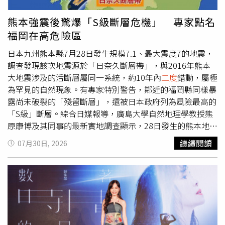
此時更重要的是持續提供援助，而非糾結是否出現在感謝名
單。他認為，朋友之間本就應在遭遇困難時互相扶持，台灣
熊本強震後驚爆「S級斷層危機」 專家點名
身為國際社會的一員，面對重大天災提供協助，本就是應盡
福岡在高危險區
的責任。除了外交禮儀引發討論外，據《ETtoday新聞雲》
報導，政大國際事務學院日本研究學程教授李世暉則認為，
日本九州熊本縣7月28日發生規模7.1、最大震度7的地震，
此事件也可從國際政治角度觀察。他分析，美中高層預計今
調查發現該次地震源於「日奈久斷層帶」，與2016年熊本
年9月舉行峰會，雙方正處於重新調整互動關係的重要時
大地震涉及的活斷層屬同一系統，約10年內
二度
錯動，屬極
期，日本在涉台議題上的公開表態勢必更加審慎，高市政府
為罕見的自然現象。有專家特別警告，鄰近的福岡縣同樣暴
第一時間未高調提及台灣，可能是基於外交考量，避免在敏
露尚未破裂的「殘留斷層」，還被日本政府列為風險最高的
感時機刺激北京，進一步增加區域外交變數。不過，他強
「S級」斷層。綜合日媒報導，廣島大學自然地理學教授熊
調，這屬於學術分析，並非日本政府正式立場。李世暉指
原康博及其同事的最新實地調查顯示，28日發生的熊本地震
出，熊本震災同時也是高市內閣執政以來最重要的一次危機
震央位於2016年熊本大地震斷層延伸帶附近。一般而言，
繼續閱讀
07月30日, 2026
管理考驗。高市政府迅速拍板派遣自衛隊投入救災，初期反
活斷層多以數千年為週期重複錯動，但日奈久斷層帶北部在
應速度較能登半島地震時更快，也獲得部分民眾肯定；但隨
先前已釋放累積能量的情況下，竟於短短10年內再次出現最
著物資調度、臨時收容所、組合屋配置及災後重建等問題陸
大約20公分的地表位移；專家指出，這種短時間內頻繁錯動
續浮現，救災表現仍持續受到外界檢驗。他表示，高市內閣
的現象，在全世界的地震研究中都極為罕見。對此，九州大
成立約9個月以來，支持率已較上任初期下滑約20至25個百
學防災心理學副教授杉山高志示警，九州地區的斷層活動與
分點。除了震災後續處理外，真正衝擊民意的仍是經濟民生
福岡息息相關。自2005年福岡縣西方沖地震僅震動警固斷
及《皇室典範》修法兩大議題。日本民眾近年飽受通膨壓
層帶西北部後，該斷層帶東南部便一直處於未完全釋放能量