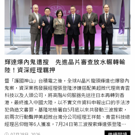
到原本覺得55歲要退休，「要面對聲音的轉變，會有點沮
喪，華麗的轉身可能是滿好的狀態，退休是遲早要面對的，
但絕對不是我想像的55歲，可能65歲以後吧。」彭佳慧也
預告此次演唱會歌單會有驚喜，至於會不會再找兒子上台？
她苦笑說有向兒子提出邀請，但被拒絕了，「要給他一個比
較清幽的學生生活，畢竟他長大了，不能再強迫他了。」並
透露也有詢問愛跳舞的女兒們，「我說可以約她們的同學，
我們用女團的方式，但她們也不要，沒有理由，就是不
要。」彭佳慧預告演唱會歌單有驚喜。（圖／寬宏藝術x
輝達爆內鬼遭搜 先進晶片審查放水輾轉輸
SONY MUSIC提供）至於演唱會嘉賓，彭佳慧說台北高雄各
陸！資深經理羈押
找了一位，而且都是跟她合作過的歌王歌后，要歌迷們好好
期待。由於彭佳慧與前經紀人小恬傳出不和傳聞，被問到會
暨「護國神山」台積電之後，全球AI晶片龍頭輝達也爆發內
不會找對方來看演出？她表示：「我很歡迎，不只恬姐，曾
鬼案，資深業務發展經理張登隆涉嫌搭配美超微代理商青雲
經一起工作過的工作人員，有時間的話都想邀請他們來
科技以及人頭公司，將高階AI伺服器先送往日本再轉到香
看。」演唱會們票8月3日中午12點於寬宏售票全面啟售。
港，最終進入中國大陸，以不實文件資料申報出口的手法涉
犯偽造文書罪，基隆地檢署自5月底以來共發動三波搜索，
前兩次行動聲押美超微台灣分公司經理王祥懿、青雲科技總
經理呂仰鎧等6人獲准，7月24日第三波搜索輝達張登隆後
亦聲押成功，全案已羈押7人。美國嚴格控管輝達晶片輸出
繼續閱讀
07月28日, 2026