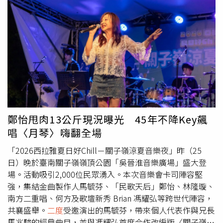
工具是否就是分屍所使用的凶器。調查人員同時發現，這把
擊，一度以2比1超前。關鍵時刻，內馬爾再次挺身而出。第
電動圓鋸疑似在案發後被放上二手交易平台販售。警方已向
44分鐘，桑托斯獲得點球機會，內馬爾冷靜操刀命中，將比
平台業者調閱商品上架時間、刊登照片、交易紀錄、物流配
分追成2比2，最終雙方握手言和。賽後，內馬爾獲得全場最
送及相關通訊資料，追查工具是否已售出、由誰購買，以及
高評分9分，成為球隊避免主場失利的重要功臣。這場比賽
警方如何取回工具鑑識，同時釐清嫌犯是否企圖藉由出售工
也是內馬爾參加美加墨世界盃後，返回桑托斯的第一場正式
具湮滅證據。目前警方尚未公布該工具是否已完成交易，也
比賽。此前，他以巴西國家隊成員身分參戰，但巴西隊在16
未透露買家身分。不過，警方也強調，雖然電動圓鋸驗出死
強賽以1比2爆冷輸給挪威，無緣晉級。內馬爾當時帶著小腿
者DNA，可望成為串聯嫌犯與死者的重要物證，但DNA鑑定
傷勢參賽，並在對挪威的比賽中透過點球攻入1球。巴西遭
結果本身並不足以直接證明該工具就是分屍凶器，也無法單
淘汰後，他情緒激動落淚，甚至透露將退出國家隊。回到俱
憑此認定新井雅尚親自使用工具犯案，後續仍須結合ATM提
樂部後，內馬爾不僅用進球證明自己，場上的慶祝方式也引
鄭怡甩肉13公斤現況曝光 45年不降Key飆
領紀錄、監視器畫面、手機定位、通聯紀錄、車輛移動軌跡
發討論。他在破門後做出類似撲克牌遊戲中「發牌」的動
唱〈月琴〉嗨翻全場
及其他鑑識結果，才能完整重建案發經過。此外，警方也持
作，引起球迷猜測其背後含義。這個動作被認為可能與內馬
續調查兩人過去共事期間是否存在金錢糾紛或其他衝突，以
爾過去參加撲克活動的爭議有關。此前，桑托斯進行南美盃
「2026西拉雅夏日好Chill－關子嶺涼夏音樂夜」昨（25
及真正犯案動機，並釐清殺害、奪取提款卡、分屍及棄屍是
比賽期間，內馬爾卻參與巴西撲克錦標賽，引發部分球迷批
日）晚於臺南關子嶺嶺頂公園「吳晉淮音樂廣場」盛大登
否屬同一連串犯行。面對強盜殺人指控，新井雅尚至今仍全
評。事實上，內馬爾從不諱言自己對撲克的熱愛，甚至曾表
場。活動吸引2,000位民眾湧入。本次音樂會卡司陣容堅
盤否認，向警方表示「沒有做」，全案仍待檢警持續蒐證及
示足球生涯結束後，希望轉型成為職業撲克選手。內馬爾認
強，集結金曲製作人馬毓芬、「民歌天后」鄭怡、林隆璇、
法院後續審理釐清真相。
為，足球與撲克存在相似之處，兩者都需要觀察對手心理、
南方二重唱、何方及歌壇新秀 Brian 馮耀弘等跨世代陣容，
判斷局勢，並在關鍵時刻做出正確決定。巴西媒體《環球
共襄盛舉。
二度
受邀演出的馬毓芬，帶來個人代表作與兄長
報》（Globo）指出，轉播畫面捕捉到內馬爾慶祝時做出洗
馬兆駿的經典曲目，並與馮耀弘首度合作改編版〈關子嶺之