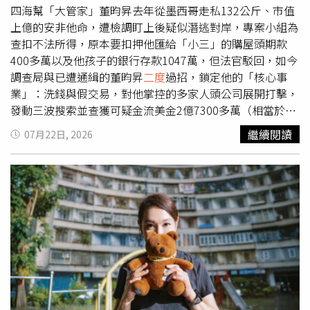
霆鋒也被拍到現身山東青島機場，這是他在父親謝賢離世後
四海幫「大管家」董昀昇去年從墨西哥走私132公斤、市值
首度公開露面。畫面中，他身穿黑色上衣、黑色長褲，肩背
上億的安非他命，遭檢調盯上後疑似潛逃對岸，專案小組為
黑色大型背包，全程低著頭快步前行，面對媒體及外界關注
查扣不法所得，原本要扣押他匯給「小三」的購屋頭期款
未發一語，神情相當低調。據了解，謝霆鋒此行是為25日在
400多萬以及他孩子的銀行存款1047萬，但法官駁回，如今
青島舉行的演唱會提前彩排及準備工作。雖然剛經歷喪父之
調查局與已遭通緝的董昀昇
二度
過招，鎖定他的「核心事
痛，但他並未因此停下工作腳步。謝霆鋒過去曾透露，父親
業」：洗錢與假交易，對他掌控的多家人頭公司展開打擊，
謝賢生前經常勉勵他「The show must go on（表演必須繼
發動三波搜索並查獲可疑金流美金2億7300多萬（相當於台
續）」，因此他也選擇遵循父親理念，在完成後事後重新投
幣84億元），以強力金融掃黑手段破獲全國最大幫派詐欺跨
繼續閱讀
07月22日, 2026
入工作。港媒指出，謝賢的後事已於4天內完成，青島演唱
國洗錢案。專案小組透露，董昀昇掛名四海幫秘書，總攬幫
會也將依原定計畫如期舉行，不會因喪事延期。考量謝霆鋒
內行政事務，舉凡四海幫份子出席公祭的排序、尾牙座次
目前仍在服喪，當地粉絲已主動取消原本規劃的應援活動，
表，都由董昀昇一手安排；透過假交易洗錢至境外是他的主
希望給予他更多空間與尊重；而謝霆鋒此次也沒有搭乘私人
業，走私毒品則是副業。調查局搜索洗錢集團帳房。（圖／
飛機，而是與工作團隊一同搭機前往青島，為演唱會進行最
調查局提供）檢調掌握，董昀昇有老婆也有女友，婚外情對
後彩排。一方面透過經紀公司強硬駁斥網路謠言、保留法律
象趙姓女子曾在龍亨酒店做過1年8個月，但她另有特殊專
追訴權，另一方面則遵循父親生前「The show must go
長，會彈鋼琴和吹長笛，曾在2025年7月舉辦獨奏會；依據
on」的人生態度，低調返回工作崗位，謝霆鋒以實際行動
毒品交易實務，董昀昇從墨西哥走私上百公斤安毒，事前會
回應外界關注，也展現面對喪父之痛仍持續履行工作承諾的
收到買家支付的訂金或運費，而他把其中400多萬元透過兩
態度。
到三家公司，以音樂演奏會贊助費、演出酬勞的名義轉匯給
趙姓小三，並在對話中明確交代讓女方用來購買新北五股的