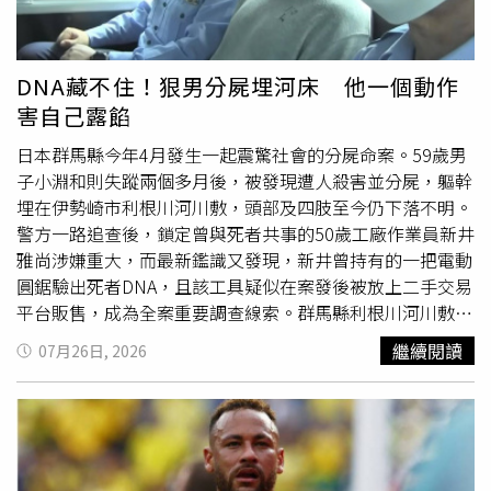
DNA藏不住！狠男分屍埋河床 他一個動作
害自己露餡
日本群馬縣今年4月發生一起震驚社會的分屍命案。59歲男
子小淵和則失蹤兩個多月後，被發現遭人殺害並分屍，軀幹
埋在伊勢崎市利根川河川敷，頭部及四肢至今仍下落不明。
警方一路追查後，鎖定曾與死者共事的50歲工廠作業員新井
雅尚涉嫌重大，而最新鑑識又發現，新井曾持有的一把電動
圓鋸驗出死者DNA，且該工具疑似在案發後被放上二手交易
平台販售，成為全案重要調查線索。群馬縣利根川河川敷分
屍命案偵辦持續推進，警方調查嫌犯犯案後疑似出售電動圓
繼續閱讀
07月26日, 2026
鋸，相關交易紀錄成為調查重點。（圖／翻攝自YT，@FNN
プライムオンライン） 綜合《讀賣新聞》及多家日媒報
導，新井雅尚住在埼玉縣本庄市，與住在群馬縣前橋市的兼
職員工小淵和則曾是同事。警方指出，新井涉嫌於今年2月
26日前後，在群馬縣或周邊地區以不明方式殺害59歲的小