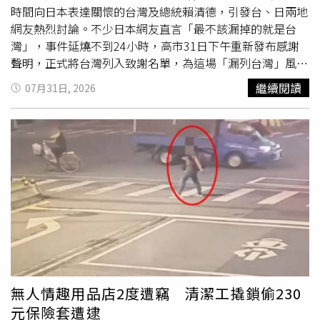
此他解釋：「失戀後需要時間來恢復心情，而我是演員，所
時間向日本表達關懷的台灣及總統賴清德，引發台、日兩地
以推薦她看我演的戲，這部戲是很好的作品，看了之後心情
網友熱烈討論。不少日本網友直言「最不該漏掉的就是台
也會變好。」至於他自己則是會以保持健康、規律的生活來
灣」，事件延燒不到24小時，高市31日下午重新發布感謝
調整心情，尤其睡覺更是一個能讓他心情緩和的方式。只是
聲明，正式將台灣列入致謝名單，為這場「漏列台灣」風波
對於早起感到困難的他，身邊會準備了四個鬧鐘，設置無數
降溫，但相關事件也引發外界對日本外交考量及高市政府施
繼續閱讀
07月31日, 2026
個響鈴的時間，他笑說：「每次早上都迷迷糊糊、手忙腳亂
政處境的討論。熊本強震造成重大傷亡，高市早苗更新感謝
地關手機鬧鐘，結果醒來會發現手機裡多了很幾張螢幕截
名單，正式向台灣及多國表達謝意。（圖／翻攝自X，
圖。」熱愛籃球的他，每年都會飛去看勇士隊的比賽，這也
@takaichi_sanae）高市早苗表示，截至目前為止，日本政
是他調劑身心的重要方式。特地來台舉辦見面會，萩原利久
府已收到來自世界各國、地區及國際組織的大量慰問訊息，
表示現在最重要的就是明天的兩場活動，希望所有來參加的
以及多項具體援助提議，代表日本政府再次向所有提供支持
粉絲都能盡興而歸。同時萩原利久演出的戲劇
與協助的各界人士表達誠摯謝意。新版貼文共向來自全球63
《DOWNTIME》也將在9月17號於Netflix播映，他也希望這
個國家、地區及國際組織致謝，內容依區域分類。其中亞洲
部戲能讓所有觀眾見到他不同於以往的表現。
包括台灣、大陸、韓國、印度、以色列、菲律賓、越南、土
耳其等；歐洲涵蓋英國、法國、德國、義大利、瑞士、瑞典
及烏克蘭等20多國；美洲包括美國、加拿大、巴西、墨西
哥、秘魯等；非洲則有埃及、吉布地；大洋洲包括澳洲及斐
濟。此外，東南亞國家協會（ASEAN）秘書處、中美洲統合
無人情趣用品店2度遭竊 清潔工撬鎖偷230
體（SICA）、歐洲聯盟（EU）、國際勞工組織（ILO）、聯
元保險套遭逮