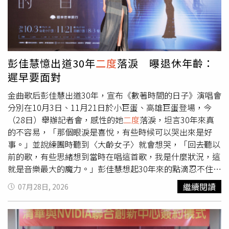
力，政府雖宣布預計明年4月將食品消費稅由8%調降至
的殘留狀態。日本政府地震調查研究推進本部早已將該區域
1%，但距離實施仍有一段時間，短期內難以緩解生活壓
與熊本日奈久斷層帶一同歸類為發生機率極高的「S級」地
力；另一方面，《皇室典範》修法方向也引發廣泛爭議，就
震高危險區，科學數據早已預示了潛在的地震危機。杉山副
連立場偏保守的《讀賣新聞》民調，都有約七成受訪者表達
教授進一步指出，強震發生時常伴隨公共運輸中斷，導致大
不滿。李世暉認為，高市政府目前最大的問題，在於施政優
量民眾無法順利返家。以本次地震為鑑，福岡居民應將震災
彭佳慧憶出道30年
二度
落淚 曝退休年齡：
先順序與民眾期待出現落差，過度聚焦國防及保守派關注議
視為切身問題，平日即應做好基本防災整備；除了要瞭解避
遲早要面對
題，卻未能及時回應民眾最在意的經濟與民生需求；再加上
難路線外，隨身或家中應常備行動電源、簡易飲用水與乾
政策修正及溝通不足，使部分原本支持自民黨的選民也難以
糧，以利在交通停擺時具備自主維持生活與通訊的臨時滯留
金曲歌后彭佳慧出道30年，宣布《數著時間的日子》演唱會
理解施政方向，導致支持度持續下滑。
能力。最後，杉山副教授呼籲，各地自治體與相關單位應加
分別在10月3日、11月21日於小巨蛋、高雄巨蛋登場，今
速落實歸宅困難者對策並更新災害避難計畫；同時，民眾亦
（28日）舉辦記者會，感性的她
二度
落淚，坦言30年來真
應提升防災意識，透過日常物資整備與防災演練，才能在面
的不容易，「那個眼淚是喜悅，有些時候可以哭出來是好
臨突如其來的地震時，將傷害降至最低。
事。」並說練團時聽到〈大齡女子〉就會想哭，「回去聽以
前的歌，有些思緒想到當時在唱這首歌，我是什麼狀況，這
就是音樂最大的魔力。」彭佳慧想起30年來的點滴忍不住落
淚。（圖／吳孟倫攝）談到這些年最不容易的事情，彭佳慧
繼續閱讀
07月28日, 2026
表示：「要顧前顧後，要帶小孩、要做很好的媽媽，又要當
專業的歌手，要維持自己最好的狀態，包括你的好聲音、身
材的維持，太多事情要做了，擔心沒有做好。」彭佳慧也提