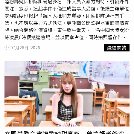
到現場，而是將急診及重症醫療能力直接延伸至第一線，在
陸粉絲疑因排隊糾紛遭多名工作人員以暴力對待，引發外界
重大創傷、長時間受困及高疼痛患者身上，提供一般救護車
關注。據悉，這起事件不僅造成當事人受傷，後續主辦單位
難以完成的進階醫療處置，有效降低患者痛苦及救援風險。
處理態度也掀起爭議。大批網友質疑，即使排隊過程有爭
新北市消防局表示，未來將持續深化消防與醫療跨專業合
議，也不應以暴力方式執法，更呼籲公開監視器畫面釐清真
作，讓重大事故患者能更早獲得高品質醫療照護，進一步提
相。綜合網路流傳資訊，事件發生當天，一名中國大陸女粉
升整體緊急救護與重大創傷救援能力。
絲凌晨6時便抵達會場，並以雨傘占位，同時拍照留存作為
證明。不過，活動開始前，她發現占位物品遭人移動，隨後
繼續閱讀
07月26日, 2026
又被其他泰國粉絲向工作人員檢舉插隊。據稱，工作人員未
進一步查證，也未聽取女子說明，便要求她立即離開現場。
當女子準備離場時，拿出手機拍攝現場情況，卻遭多名工作
人員上前制止，雙方因此爆發激烈衝突。網路流傳影片顯
示，多名工作人員圍住女子，過程中疑似出現搶奪手機、鎖
喉、壓制頸部及拖行等肢體動作。當事人表示，拉扯期間衣
物遭扯破、手鍊斷裂，最後更被強行帶離現場，從活動樓層
押送至一樓。事件發生時，現場部分觀眾鼓掌起鬨，也引發
外界批評。此外，有網友指出，活動藝人Junior Mark當時
目睹衝突經過，但未出面制止；其經紀人事後在社群平台發
文，也遭部分網友質疑帶有嘲諷意味，認為對當事人造成
二
度
傷害。事件曝光後，泰國警方及中國駐泰國大使館已介入
女團禁愛令害錄歌缺甜蜜感 曾愷妤老爸突