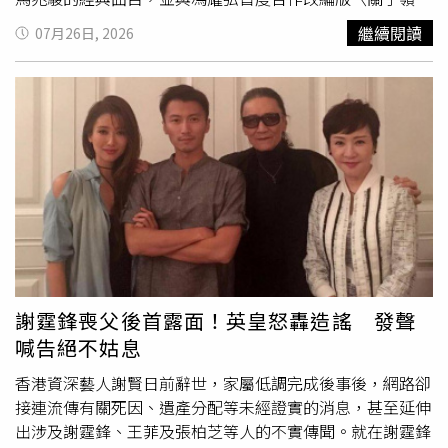
牌手勢，並疑似說出帶有挑釁意味的話語，可能是在回應批
戀〉，並加入Rap與舞蹈，為老歌注入青春活力，更走下舞
繼續閱讀
07月26日, 2026
評他參加撲克賽事的言論。如今，內馬爾以2粒進球開啟回
台與觀眾熱情互動。馬毓芬帶來個人代表作與兄長馬兆駿的
歸桑托斯後的新篇章，不僅再次成為球場焦點，也讓他的場
經典曲目。（圖／交通部觀光署西拉雅國家風景區管理處提
外話題持續受到關注。
供）音樂人林隆璇則自彈自唱〈難以抗拒你容顏〉與〈你那
麼愛他〉等冠軍單曲；久未公開演出的何方一連獻唱〈風告
訴我〉、〈恰似你的溫柔〉等多首經典民歌，掀起全場回憶
殺。壓軸登場的鄭怡以招牌金曲〈月琴〉震懾全場，展現45
年不降Key的驚人實力，並分享成功瘦身13公斤的健康心
得。鄭怡表示，健康真的非常重要，只有保持好的身體狀
態，才能繼續站在舞台上唱歌給大家聽。她隨後帶來〈小雨
來得正是時候〉，最後更與馮耀弘合唱〈結束〉，展現跨世
代默契。
謝霆鋒喪父後首露面！英皇怒轟造謠 發聲
喊告絕不姑息
香港資深藝人謝賢日前辭世，家屬低調完成後事後，網路卻
接連流傳有關死因、遺產分配等未經證實的消息，甚至延伸
出涉及謝霆鋒、王菲及張柏芝等人的不實傳聞。就在謝霆鋒