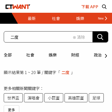
跳至主要內容區塊
下載 APP
最新
社會
娛樂
財經
⊗ 清除
全部
社會
娛樂
財經
政治
顯示結果第 1 ~ 20 筆 / 關鍵字「
二度
」
更多相關新聞關鍵字：
世界盃
演唱會
小巨蛋
高雄巨蛋
足球
更多