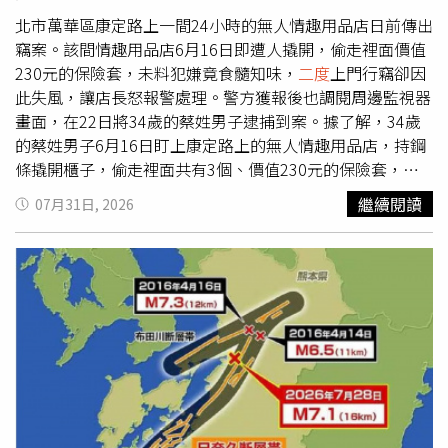
合國（UN）、聯合國開發計畫署（UNDP）及聯合國大學
（UNU）等國際組織，也都名列感謝名單。相較之下，高
北市萬華區康定路上一間24小時的無人情趣用品店日前傳出
市早苗30日的首波貼文雖感謝多國領袖及國際組織，並提及
竊案。該間情趣用品店6月16日即遭人撬開，偷走裡面價值
南韓總統李在明、法國總統馬克宏、義大利總理梅洛尼等
230元的保險套，未料犯嫌竟食髓知味，
二度
上門行竊卻因
人，但未提及賴清德及台灣，引發不少日本網友留言表示
此失風，讓店長怒報警處理。警方獲報後也調閱周邊監視器
「妳漏掉賴清德總統了」、「為什麼沒有台灣」、「台灣第
畫面，在22日將34歲的蔡姓男子逮捕到案。據了解，34歲
一時間就伸出援手」、「最不該忘記的就是台灣」，相關話
的蔡姓男子6月16日盯上康定路上的無人情趣用品店，持鋼
題也迅速在日本及台灣社群平台發酵。熊本強震後各界伸
條撬開櫃子，偷走裡面共有3個、價值230元的保險套，隨
援，日本重新向國際社會致謝，台灣也在感謝名單之列。
後於7月20日再度前往下手，卻礙於店長已加固防竊措施，
繼續閱讀
07月31日, 2026
（圖／達志／美聯社）事實上，熊本強震發生後，賴清德第
因此失風，但也讓店長怒報警處理。警方獲報後，隨即成立
一時間即透過X以中、日文發文，代表台灣人民向日本災民
專案小組積極調閱周邊監視器畫面，火速在22日將34歲的
表達慰問，並表示台灣與日本是患難與共的真朋友，只要日
蔡姓清潔工查緝到案。全案後續也依竊盜罪嫌移請台北地檢
方有需要，台灣願意提供必要協助，希望災區早日恢復正常
署偵辦。萬華分局警告宵小，切勿因一時貪念而以身試法，
生活。其後，賴清德、副總統蕭美琴及行政院長卓榮泰也宣
竊取他人財物或破壞店家設備均屬違法行為，警方將依法嚴
布，各自以個人名義捐出20萬元協助賑災；外交部同步設立
辦，以維護民眾財產安全。同時也提醒業者應加強營業場所
震災募款專戶，前總統蔡英文也公開發文表達關懷，民間亦
安全防護措施，定期檢視監視錄影設備及商品陳列防護設
陸續發起募款及物資援助，以實際行動支持日本災區。針對
施，如發現可疑人、事、物或遭遇不法情事，請立即撥打
外界聚焦日本感謝名單是否提及台灣，高雄市長陳其邁表
110報案，共同維護社會治安。
示，日本目前仍全力投入救災工作，全國上下都相當忙碌，