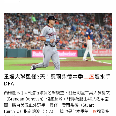
重返大聯盟僅3天！費爾柴德本季
二度
遭水手
DFA
西雅圖水手4日進行球員名單調整，隨著明星工具人多諾文
（Brendan Donovan）傷癒歸隊，球隊為騰出40人名單空
間，將台美混血外野手「費仔」費爾柴德（Stuart
Fairchild）指定讓渡（DFA），這也是他本季第
二度
遭到指