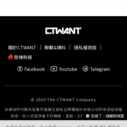
有5人受困3樓陽台、14人受困頂樓等待救援，稍早警消已
在陽台救出5人、頂樓救出11人，還有3人待援，預計很快
就會將人救出，但稍早與現場包商進行人員清查時，發現還
有5到8人失聯，目前已派2組消防員攜水線入場搜救。而這
場火警連遠在彰化都飄著濃煙，此外，高速公路、彰基附
近、中央陸橋等，都有民眾聞到惡臭，估計可能提高為最嚴
重的「
五級火警
」，其定義包括死亡5人以上或死傷30人以
關於CTWANT
聯繫&爆料
隱私權政策
上，焚燬房屋30間以上或重要場所失火，且規定現場指揮官
是縣市首長，目前市長盧秀燕正趕往現場，中市一半消防車
發燒熱搜
也已通通出動。
Facebook
Youtube
Telegram
© 2020 The CTWANT Company
本網站所刊載內容著作權屬王道旺台媒體股份有限公司所有或經授權
使用，他人非經授權不許轉載、重製、公開播送或公開傳輸。
知道了，請關閉視窗