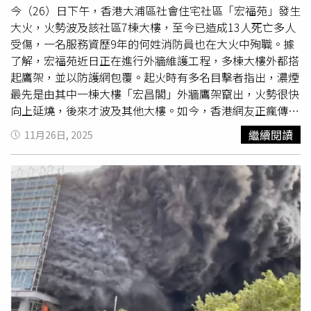
不足，署方將依《建築物條例》對承建商及相關人員提出檢
界大埔區宏福苑昨（26日）發生香港回歸以來第2宗
五級火
今（26）日下午，香港大浦區社會住宅社區「宏福苑」發生
控或紀律處分。然而此次宏福苑五級大火的慘重損失，凸顯
警
。（圖／達志／美聯社）火災造成的慘劇，使整個消防部
大火，火勢波及該社區7棟大樓，至今已造成13人死亡多人
執法與實務之間仍存在落差。香港勞工處在回覆網民查詢時
門深受打擊。楊恩健表示痛失1名盡忠職守、表現英勇的同
受傷，一名服務資歷9年的何姓消防員也在大火中殉職。據
則稱，宏福苑維修工程由宏業建築工程有限公司負責，相關
事，形容部門上下均感到極度哀痛。他代表消防處向家屬致
了解，宏福苑近日正在進行外牆維護工程，多棟大樓外都搭
棚網屬防墮物用途且未涉及熱工序，視為火災風險相對較
最深切慰問，並指福利組及心理服務組正緊密支援家屬。另
起鷹架，並以防護網包覆。起火時有多名目擊者指出，濃煙
低。更指出根據現行地盤安全條例，棚網及相關物料並未納
外，保安局局長鄧炳強及公務員事務局局長楊何蓓茵亦先後
最先是由其中一棟大樓「宏昌閣」外牆鷹架竄出，火勢很快
入阻燃標準的規管範圍，顯示香港各部門在外牆工程物料的
發稿，對何偉豪在救災過程中殉職表示沉痛哀悼。
向上延燒，後來才波及其他大樓。如今，香港網友正瘋傳一
安全定義及監理職責上，仍有灰色地帶。綜觀近年香港涉及
段影片，疑似是維修工人在鷹架防護網內抽菸的畫面，但是
繼續閱讀
11月26日, 2025
外牆搭棚工程的火警愈趨頻繁，包括今年華懋大廈火災與
否為真正起火原因仍有待證實。根據《香港01》報導，在這
2023年尖沙咀前海員俱樂部地盤大火，均曾造成嚴重損
支瘋傳的影片中，一名身上套著明黃色短袖上衣，內裡還穿
失。宏福苑大火再度暴露舊樓外牆工程、棚網物料、監管制
著黑色長袖長褲的男姓工人，正坐在大樓外牆與鷹架中間的
度與消防風險之間的結構性問題，也讓社會再度反思工程承
狹小空隙抽菸，現場煙霧瀰漫，而工人手中的菸頭距離外側
建、生產物料、監督制度與城市安全之間的漏洞。香港新界
防護網僅有一步的距離。拍攝影片的女子出聲質問：「阿
大埔區宏福苑昨（26日）發生香港回歸以來第2宗的
五級火
生，你又喺度食煙啊？」（阿生，你又在抽菸啊？）被拍攝
警
。（圖／達志／美聯社）香港新界大埔區宏福苑昨（26
的工人嚇得渾身一抖，轉過頭來看向鏡頭，影片也到此結
日）發生香港回歸以來第2宗的
五級火警
。（圖／達志／美
束。這支影片如今在香港社群平台上瘋傳，雖然並未證實拍
聯社）
攝地點是否為大浦宏福苑，但在當前情況下仍引起香港網友
的群情激憤。不少網友氣憤表示，工地內有許多易燃物品，
不管是否在休息，都不應該在工地抽菸，尤其鷹架防護網大