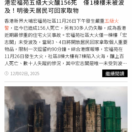
港宏福苑五級大火釀156死 僅1棟樓未被波
港人店家與社群上的人為了向罹難者致意，也想讓更多台灣
及！明後天居民可回家取物
民眾一同傳遞對香港的祈福與祝福，更希望在台灣凝聚彼此
力量，「讓台港兩地的關懷跨越距離、彼此相伴」。 在
香港新界大埔宏福苑社區11月26日下午發生嚴重
五級火
Instagram 查看這則貼文 從 Instagram 分享的貼文
警
，迄今已造成156人死亡，另有30多人仍失聯，成為香港
近期最慘重的住宅火災事故。宏福苑社區大火僅一棟樓「宏
志閣」未受波及，當局3、4日將開放居民回家拿取個人重要
物品，限制一次逗留約90分鐘。綜合港媒報導，宏福苑在
11月26日發生大火，社區8棟大樓有7棟陷入火海，釀上百
人死亡、數十人失蹤的慘況，其中宏志閣是唯一未受到波及
的大樓。香港民政事務總署代表黎旨軒今（2）日表示，明
繼續閱讀
12月02日, 2025
後兩天（12月3、4日）開放宏志閣居民回家一次，時間約
90分鐘，領取個人重要物品。黎旨軒進一步說明，宏志閣居
民可以在3、4日早上9時至晚上9時之間的任何時段，攜帶
身分證明文件，前往廣福邨廣義樓的報到地點。他也呼籲，
每日各有12個小時允許住戶回家，居民不用一早到場，擠在
第一時間回家取物；另外，每戶只限2個人回家一次且逗留
時間只有90分鐘。據悉，宏志閣居民取物完成後，將供警方
繼續調查蒐證。至於宏志閣居民返家時，民政事務總署、社