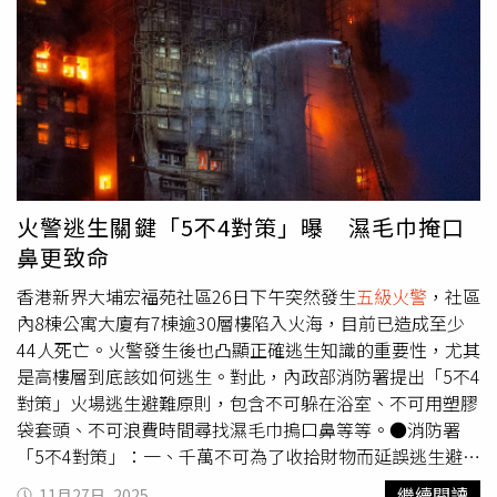
更為惡劣時，例如火勢猛烈、大量濃煙、高熱，以及受傷人
01》報導，大埔宏福苑宏昌閣26日下午發生嚴重火警，最
數增加，而現場居民有生命危險，現場在五樓以上，需要增
初為棚架起火，火勢迅速蔓延，短時間內由三級火升至四
加人手及裝備時，便可能需要把火警升至四級火警。此時消
級，至傍晚6時22分再升為
五級火警
。由於火勢猛烈，波及
防處也會協調，調配更多人手，通常派出20至35輛消防
鄰近多棟樓宇，包括宏泰閣及宏新閣，甚至蔓延至部分住宅
車、100至150名消防員及10至25條消防喉。現場的指揮人
單位內部。大埔宏福苑
五級火警
現場，火勢一度迅速蔓延至
員為副消防總長。
五級火警
：當火警現場的火勢完全失去控
多幢大廈，引發社會關注。（圖／達志／美聯社）這起事件
制而且迅速蔓延，以及有大量濃煙，高熱，受傷人數增加，
震驚全港，社會各界對罹難者表達哀悼與關注。然而，有人
明顯超過四級火所需的支援時，便可能需要把火警升至
五級
在災難發生期間涉嫌進行不當商業行為，引起公憤。一名
火警
。此時其他消防局也會協調，調配更多人手，通常最少
KOL在社交平台發文，指控有保險從業員趁著火警期間透過
火警逃生關鍵「5不4對策」曝 濕毛巾掩口
有35輛消防車、150名消防員及26至50條消防喉。嚴重緊急
WeChat等平台推銷保險產品，更直言對方為前無綫電視
鼻更致命
時，民政事務總署更會統籌政府飛行服務隊、醫療輔助隊、
（TVB）特約演員林子幸。林子幸發文後惹起爭議，內容被
社會福利署等各香港政府部門，以配合支援。現場的指揮人
質疑為趁火推銷保險。（圖／翻攝自林子幸IG）有關指控在
香港新界大埔宏福苑社區26日下午突然發生
五級火警
，社區
員為消防總長。自1964年首次發出五級警報至今，香港曾
網絡上廣泛流傳，引起網民激烈討論。對此，TVB於11月27
內8棟公寓大廈有7棟逾30層樓陷入火海，目前已造成至少
發生46宗最少達到五級的大火。雖然台灣尚未有統一的火警
日凌晨火速發表聲明澄清，強調林子幸並非其公司藝人。聲
44人死亡。火警發生後也凸顯正確逃生知識的重要性，尤其
分級制度，但目前已有3個縣市實行，分別是台北市、桃園
明指出：「林子幸先生並非本公司（電視廣播有限公司）員
是高樓層到底該如何逃生。對此，內政部消防署提出「5不4
市及新竹市，其中台北只劃分為四個等級；最新一宗四級火
工，本公司與該人士並無任何關聯，該人士行為亦不代表本
對策」火場逃生避難原則，包含不可躲在浴室、不可用塑膠
是2017年4月7日中華路二段公寓大火。另外，消防局也有
公司立場。」TVB企業傳訊部在聲明中表示，對任何利用社
袋套頭、不可浪費時間尋找濕毛巾摀口鼻等等。●消防署
宣導火災分為4類，以及個別的撲滅方式。【以台北市分為4
會重大事故或他人不幸事件進行推廣的行為予以強烈譴責，
「5不4對策」：一、千萬不可為了收拾財物而延誤逃生避難
級火警為例】一級（一般服務案）：接獲報案後，初步判斷
並對宏福苑火災死傷者及其家屬致以最深切的慰問。聲明呼
時間，應以保命求生為首要目標。二、千萬不可搭乘電梯，
繼續閱讀
11月27日, 2025