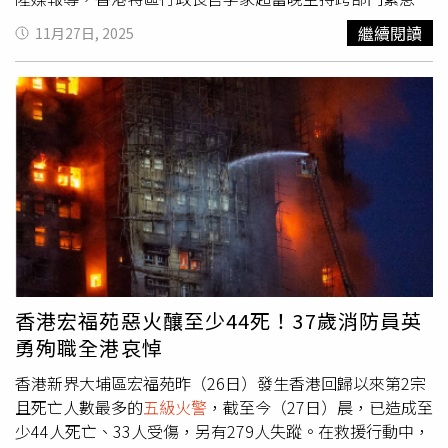
議，對多名死傷者與殉職消防員表達極度哀痛，並向家屬致
Kids、IVE、i-dle等藝人。不過許多南韓網友都在討論典禮
繼續閱讀
11月27日, 2025
以慰問。他宣布啟動緊急事故監察及支援中心，指示保安
是否取消會比較恰當，但主辦方Mnet目前沒有特別回應。
局、消防處及其他部門全力投入滅火、救援與醫療工作，並
（圖／翻攝自臉書＠AnthonyPerryChauSangWong）（圖
強調市民安全應置於首位。民政事務總署在現場設立援助
／翻攝自臉書＠karma.dawa.7）
站，安排受影響居民入住臨時庇護中心，並提供情緒支援；
醫管局也啟動緊急機制全力救治傷者。根據消防及工程界分
析，這場巨災之所以難以控制，主因來自高層建築外牆工程
的「立體燃燒」。宏福苑樓齡逾40年，其外牆棚架上的物料
與結構形成封閉與縫隙並存的特殊環境，使火勢在強風中迅
速向上蔓延，產生典型的「煙囪效應」（Stack effect），
也就是戶內空氣沿著有垂直坡度的空間向上昇或下降，造成
空氣加強對流的現象，引發熱氣與濃煙流竄，助長火勢並阻
礙消防員的接近。香港新界大埔區宏福苑昨（26日）發生香
香港宏福苑惡火釀至少44死！37歲消防員英
港回歸以來第2宗的
五級火警
。（圖／達志／美聯社）不僅
勇殉職全港哀悼
如此，初步分析指向棚網物料可能未具備阻燃功能。香港執
業安全師學會會長李光昇指出，宏昌閣外牆棚網疑似未使用
香港新界大埔區宏福苑昨（26日）發生香港回歸以來第2宗
阻燃物料，而不少承建商基於成本考量，會傾向使用價格較
且死亡人數最多的
五級火警
，截至今（27日）晨，已造成至
低的普通棚網。他直言：「我更見過有地盤用漁網作棚
少44人死亡、33人受傷，另有279人失蹤。在救援行動中，