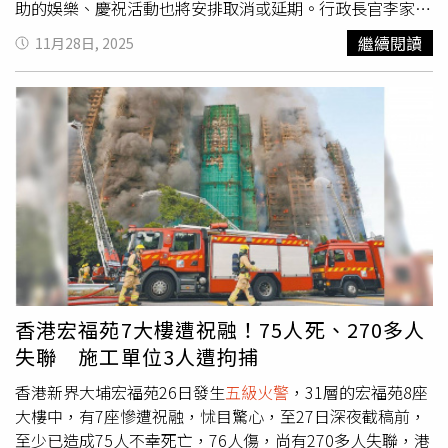
們的安危。」而有部分逃出的家庭傭工坦言，仍受驚嚇、徹
助的娛樂、慶祝活動也將安排取消或延期。行政長官李家超
夜難眠，甚至擔心未來工作，但仍努力協助雇主家庭度過難
明日上午8時率領港府主要官員、行政會議非官守議員及公
繼續閱讀
11月28日, 2025
關。對此，移工團體呼籲，香港政府啟動的緊急援助基金，
務員，在添馬添美道二號政府總部東翼前地默哀，哀悼在火
應同時涵蓋家庭傭工，包括協助補辦遺失的護照及身分文
災中不幸罹難的人士。根據港媒報導，香港特區政府晚間發
件。移工庇護中心「白朗婦女庇護之家」執行董事Edwina
布通知指出，自11月29日起至12月1日三日期間，全港所有
Antonio透露，至少已有2名傭工因雇主在火災後，面臨財務
政府建築物及設施（包括特區政府駐境外辦事處）國旗將下
困難而被解雇，「雇主也應該同理傭工，如果她們在這場災
半旗誌哀；期間政府主要官員將取消非必要公開行程，所有
難中受傷，又因此丟了工作，那就是雙重打擊。」
由政府舉辦或資助的娛樂及慶祝活動也將視情況取消或延
期。行政長官李家超將於29日上午8時，偕同主要官員、行
政會議非官守議員及公務員，在政府總部默哀3分鐘，為在
大埔火災不幸罹難的人士致以沉痛哀悼。在哀悼期間，香港
民政事務總署會於全港18區設置弔唁處，供市民簽署弔唁
冊，以表達對罹難者的深切悼念。簽署弔唁冊的時間為11月
29日至12月1日期間，每日上午9時至下午9時。根據香港特
香港宏福苑7大樓遭祝融！75人死、270多人
區政府今（28）日下午記者會中宣布的最新消息，目前大埔
失聯 施工單位3人遭拘捕
宏福苑已造成128人死亡、79人受傷，並仍有多人失聯。香
港警方已陸續拘捕與宏福苑維修工程相關的工程公司負責
香港新界大埔宏福苑26日發生
五級火警
，31層的宏福苑8座
人，包括董事與工程顧問；廉政公署也成立專案小組，將深
大樓中，有7座慘遭祝融，怵目驚心，至27日深夜截稿前，
入調查是否涉及貪腐問題，截至今日晚間21時，共已先後拘
至少已造成75人不幸死亡，76人傷，尚有270多人失聯，港