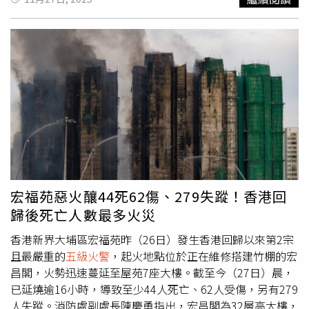
為一般火警。二級（普通火警）：火警現場有特殊地理因
籲公眾與媒體應以嚴肅態度報導災難事件，切勿為追求關注
逃生火場很可能會發生斷電情形，恐因此受困在電梯內。
素，如醫院、地鐵站、危險品倉，或需長途供水，應加派消
度而散播不實或誤導性資訊，並重申本公司對於人命傷亡相
三、千萬不可躲在浴室，火場第一殺手為濃煙，浴室的門和
防資源。三級（成災爆炸）：發生死亡或3人以上重傷、建
關事件一向採取最嚴肅態度處理。TVB發聲明澄清林子幸並
天花板大多是塑膠材質，不耐高溫，躲在裡面無法有效阻絕
築物燒毀面積達30平方公尺以上、燒毀價值新台幣100萬以
非旗下藝人，強調該人行為不代表公司立場。（圖／翻攝自
濃煙，而且浴室通常沒有對外窗戶，無法對外呼叫，救難人
上財物、燒毀林木面積達5公頃以上。四級（重大爆炸）：
FB，TVB）另外，林子幸也在27日凌晨在社交平台發表
員不易發現。四、千萬不可用塑膠袋套頭，不但無法裝到新
死亡2人以上未滿5人，或死傷合計15人以上、未滿30人，
〈道歉聲明啟示及釐清誤會〉，作出解釋與致歉。他指出，
鮮空氣，反而會因呼吸而在塑膠袋上產生霧氣，影響逃生視
而房屋損毀10戶（間）以上未滿30戶（間），或財物損失
該貼文原意為提醒朋友重視風險管理與保障的重要性，並非
線及速度。五、千萬不可浪費時間尋找濕毛巾摀口鼻，而延
達新台幣500萬元以上等。【火災類別與撲滅方式】A類
公開推廣產品，也未涉及任何銷售行為。林子幸強調：「訊
誤逃生避難，濕毛巾擋不住濃煙中會造成人命傷亡的一氧化
（普通火災）：火災由普通可燃物如木材、紙張、纖維、棉
息僅限於個人朋友圈，初衷是出於關心，希望大家提高風險
碳和有毒氣體，切勿浪費寶貴的逃生時間尋找無用物品，以
毛、塑膠、橡膠等可燃性固體所引起。可藉水或含水溶液的
意識。」他亦表示，對於表達方式可能引起的誤解或不適，
免延誤逃生避難時機而不幸受困火場。●正確的火場逃生避
冷卻作用，使燃燒物溫度降低，達到滅火效果，也可採窒息
誠懇致歉，並對所有受影響人士及災難中的傷亡者致以慰
難流程：一、開門，往一樓往外逃生。火場逃生最佳策略就
方式、移除可燃物等。B類（油類火災）：石油類、有機溶
問。他在聲明中表示：「在災難面前，最重要的是尊重與同
是離開建築物，濃煙平均上升速度為每秒3至5公尺，人平均
宏福苑惡火釀44死62傷、279失蹤！香港回
劑、油漆類、油脂類等可燃性液體，及可燃性固體引起的火
理……我會以更謹慎的態度處理未來的言論。」並重申尊重
往上速度為每秒0.5公尺，人往上跑跑不贏煙，因此火場逃
歸後死亡人數最多火災
災。可用掩蓋法隔離氧氣，採窒息方式滅火，或移除可燃物
每位消防人員的付出與市民的感受，盼外界理解與包容。林
生原則為往下逃生。要特別注意的是，開門之前應先觸摸門
降低溫度。C 類（電氣火災）：涉及電線、馬達、變壓器等
子幸畢業於香港演藝學院表演系，持有藝術（榮譽）學士學
板上方測試溫度及觀察門外是否有煙霧，如果門板上方溫度
香港新界大埔區宏福苑昨（26日）發生香港回歸以來第2宗
通電中的電氣設備所引起的火災。使用不導電的滅火劑控制
位，曾參與多部電視劇演出，包括今年初的TVB劇集《奔跑
很高覺得燙手時，表示門的另一邊已是高溫的狀態，切勿開
且最嚴重的
五級火警
，起火地點位於正在維修搭建竹棚的宏
火勢，也可截斷電源後，依情況採A或B類火災方式滅火。D
吧！勇敢的女人們》，以及過往的《使徒行者》、《愛回家
門，並改採其它逃生避難路線。若未感高溫，先開一條門縫
昌閣，火勢迅速蔓延至屋苑7座大樓。截至今（27日）晨，
類（金屬火災）：鈉、鉀、鎂、鋰與鋯等可燃性金屬物質，
之開心速遞》等，亦曾參演ViuTV劇集。林子幸其後發文澄
觀察門外狀況是否有煙霧，若無煙霧再行逃生，並隨手關
已延燒逾16小時，導致至少44人死亡、62人受傷，另有279
及禁水性物質引起的火災。通常需使用針對金屬火災的特定
清並道歉，強調貼文原意為關心風險意識，無意推銷。（圖
門；若有煙霧則應關門退回室內，並用衣物或毛巾將門縫塞
人失蹤。消防處副處長陳慶勇指出，宏昌閣為32層高大樓，