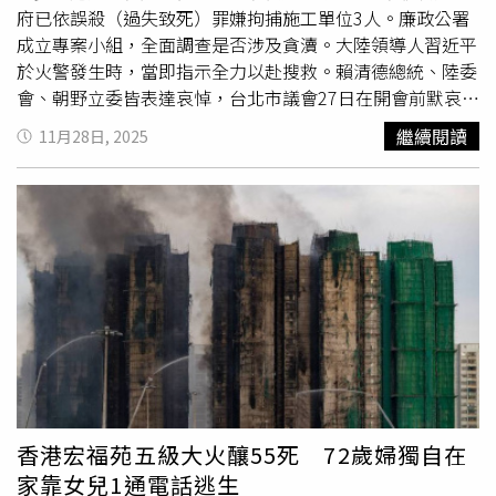
捕7男1女共8名人士，包括工程顧問、棚架工程分判商及中
府已依誤殺（過失致死）罪嫌拘捕施工單位3人。廉政公署
間人。
成立專案小組，全面調查是否涉及貪瀆。大陸領導人習近平
於火警發生時，當即指示全力以赴搜救。賴清德總統、陸委
會、朝野立委皆表達哀悼，台北市議會27日在開會前默哀。
港府與消防部門表示，26日下午2時51分，宏昌閣外牆維修
繼續閱讀
11月28日, 2025
的鷹架區域首先起火，在風勢助燃下，火勢在短短數十分鐘
內連升三級，傍晚6時22分升為五級火，救災作業受樓高與
濃煙阻礙挑戰極大。香港《東網》報導，調查發現，火場建
築物外牆物料、護網、用於封裝的保麗龍疑未符合標準，建
築工程公司涉嫌嚴重疏忽。警方以涉嫌「誤殺」拘捕52歲至
68歲的何、侯及黃姓工程公司董事、工程顧問。查扣大批文
件及電腦，追查相關工程、材料來源與施工管理是否違法。
港府消防處表示，救火行動截至27日下午6時，接獲341件
求助個案，已處理279件。由於火場救助挑戰大，竹製鷹架
（竹棚）有倒塌危險、現場溫度極高，要逐層向上破門推
進，加上每戶面積不大，消防員輪班逐門逐戶破門找人救
人，絕不放棄。港府勞工處28日起，將展開為期兩周全港特
香港宏福苑五級大火釀55死 72歲婦獨自在
別執法行動，巡查架設大型鷹架的大樓維修工地，盤點防火
家靠女兒1通電話逃生