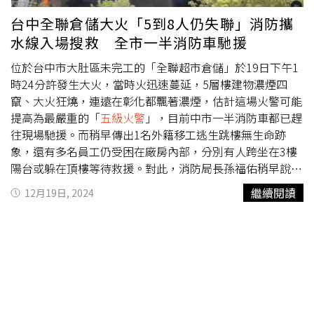
多以PP、PE等塑膠材質製成，雖然防曬防水耐酸鹼，但萬
台中全聯倉儲大火「5到8人仍失聯」消防攜
一著火十分容易蔓延，釀成火警便不堪設想。據了解，香港
水線入場搜救 全市一半消防車馳援
宏福苑大火起火於今日下午2點52分。隨著火勢迅速延燒，
事態也迅速升級，在下午3點02分升級為三級火警，3點34
位於台中市大肚區未完工的「全聯超市倉儲」於19日下午1
分升級為四級火警，之後又在傍晚6點22分升為五級。截至
時24分許發生大火，當時火迅速蔓延，5層樓建物濃煙四
發稿前（21：52）為止，現場火勢仍未撲滅。（圖／達志
竄、大火狂燒，連遠在彰化都飄著濃煙，估計這場火警可能
／美聯社）這場火勢波及了宏福苑中7棟大樓，由香港當局
提高為最嚴重的「
五級火警
」，目前中市一半消防車都已趕
在晚間召開的記者會中指出，目前至少有13人在火警中喪
往現場馳援。而稍早傳出1名外籍移工逃生跳樓無生命跡
生，其中9人當場死亡，另有4人則是送醫後宣告不治。犧牲
象，還有多名員工仍受困在廠房內部，分別有人跨坐在3樓
者中包含一名任職於沙田消防局的37歲何姓消防員，他在3
陽台或躲在頂樓等待救援。對此，消防局長孫福佑稍早說
點01分抵達火場，之後進入地下室滅火，但在3點30分失去
明，今有約30名工人在倉內工作，目前受困人員都已一一救
繼續閱讀
12月19日, 2024
聯繫，約半小時後被發現。當時何員面部燒傷，送醫搶救後
出，還有3人待援，但稍早在清查現場人員時，發現還有5至
仍宣告不治。目前，香港行政長官李家超已啟動緊急事故監
8人失聯，目前已派2組消防員攜水線入場搜救。全聯自有品
察及支援中心，聽取保安局和消防處的匯報，並指示部門全
牌「善美的生鮮」正在大肚區興建生鮮倉儲場，19日下午1
力做好滅火救援救治工作，各政府部門也全力協助受火警影
時24分許突然從地下室竄出大火，現場火勢迅速延燒、濃濃
響的居民。對於有包含消防人員在內的多人喪生，李家超則
黑煙不斷翻滾，場面驚險。孫福佑表示，廠內堆放保麗龍板
表示十分痛心，並對死者家屬和傷者致以深切慰問。
等易燃物，導致火勢一發不可收拾，警消獲報到場時，發現
已全面燃燒。孫福佑表示，今有約30多名工人在廠內施工，