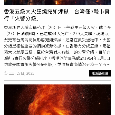
因維修工程影響逃生動線，還有警報系統是否正常運作等問
題。綜合港媒報導，事發時部分住戶疑未第一時間收到警
香港五級大火狂燒宛如煉獄 台灣僅3縣市實
示，也有居民因濃煙籠罩逃生不及，釀成高死亡數。事實
行「火警分級」
上，香港高樓住宅密度高、老舊社區多，再加上維修期長、
消防設備複雜，這起悲劇再次凸顯高樓住戶在火場中的脆弱
香港新界大埔宏福苑昨（26）日下午發生五級大火，截至今
性。
（27）日清晨6時，已造成44人死亡、279人失聯，現場狀
況更有台灣消防員形容宛如煉獄。通常在救災過程中，火警
分級是相當重要的調動資源依據，在香港有分成五級，宏福
苑大火就屬五級；至於台灣尚未有統一的火警分級，目前有
3縣市實行火警分級制度。香港消防事務處於1964年2月1日
仿效美國實施火警分級制度，並依據實際情況分為一至五
級。火警級別會按當時在場指揮人員判斷發出，只會升級而
繼續閱讀
11月27日, 2025
不會下調，直至火勢撲滅，現場指揮官下令停止消防動員為
止。當火警升至第五級後仍無法有效控制或火勢持續擴大，
則會考慮發出「災情警報」，亦即最高的災難級。【香港火
警分級】一級火警：當消防處接到一般商住大廈的火警警報
後，會先當作是一級火處理。最接近火警現場的消防局會派
出一至五輛消防車；一輛泵車、一輛旋轉台鋼梯車／梯台
車、一輛油壓升降台、一輛細搶救車／大搶救車及一輛緊急