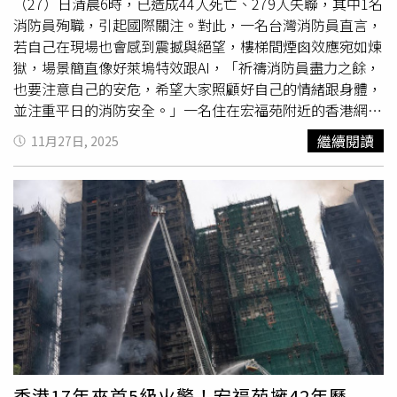
直通樓梯都遭到火勢或濃煙侵襲，導致無法利用，也無法前
上，1918年跑馬地馬場大火造成逾600人死亡，為香港最嚴
（27）日清晨6時，已造成44人死亡、279人失聯，其中1名
往相對安全的空間內避難時，才使用緩降機等避難器具進行
重火災。近年重大火災包括1996年油麻地嘉利大廈火災41
消防員殉職，引起國際關注。對此，一名台灣消防員直言，
逃生避難。消防署曝光操作口訣「掛、丟、套、束、推」：
死80傷，以及2008年旺角嘉禾大廈火災4死55傷。此次大火
若自己在現場也會感到震撼與絕望，樓梯間煙囪效應宛如煉
1、展開固定架，自盒中取出緩降機，將緩降機掛鈎確實
是香港回歸後死亡人數最多的火災，也凸顯建築維修安全及
獄，場景簡直像好萊塢特效跟AI，「祈禱消防員盡力之餘，
【掛】在固定架鈎環上。2、從窗口【丟】下輪盤，確認下
緊急應變的重要性。
也要注意自己的安危，希望大家照顧好自己的情緒跟身體，
方沒有障礙物阻擋。3、將安全帶【套】於腋下。4、將束帶
並注重平日的消防安全。」一名住在宏福苑附近的香港網
【束】至胸口。5、攀出牆外，身體面向牆面，雙手輕
友，26日晚間於Threads發出救災現場的畫面，悲傷寫道
繼續閱讀
11月27日, 2025
【推】牆壁；落地後，將繩索另一端的載具套環束帶拉至頂
「晚上火花更悲壯了，死難者和殉職消防員RIP。」貼文曝
端，以利下一位人員操作。火場內使用緩降機等避難器具操
光後，吸引許多台灣網友表達哀悼，表示「祈求香港安
作方式。（圖／內政部消防署）
好」、「RIP，希望不要再增加傷亡人數了」、「這是我第
一次希望這是AI影片，願香港平安」、「台灣人希望香港人
能好好度過這次悲傷的意外」、「天佑香港」。另外，也釣
出一名台灣消防員留言，他直言「若我在現場，也會感到震
撼跟絕望」。他表示樓層太高，雲梯極限不到一半，而樓梯
間煙囪效應宛如煉獄，「這場景簡直像好萊塢特效跟AI。」
該名消防員表示，裡面的受困者一定很恐懼、痛苦、煎熬，
而在大樓外的指揮官跟入室的消防員們，也承受著巨大的壓
力。「那種熾熱高溫，熱衰竭，伸手不見五指的濃煙火流，
那種無力感令人絕望。」該名消防員認為，也許躲在不靠外
香港17年來首5級火警！宏福苑擁42年歷