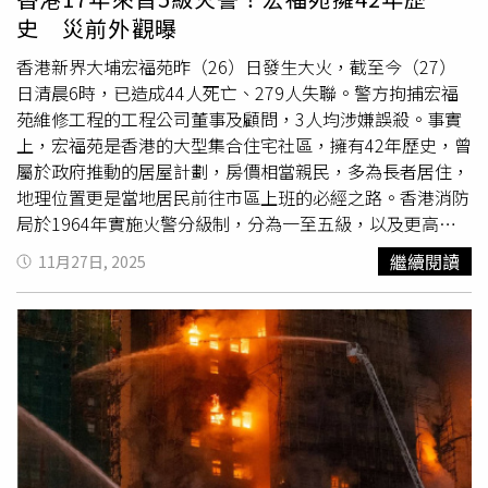
牆的室內房間內是唯一辦法，但玻璃燒破，裡面的住戶也不
史 災前外觀曝
知道能往哪裡逃生，「我擔心的是，這種絕境，別說一般
人，即使是消防員恐怕也會很害怕。」該名消防員也分析指
香港新界大埔宏福苑昨（26）日發生大火，截至今（27）
出，大樓外的綠色防塵網是導致火勢快速吞噬大樓的元凶，
日清晨6時，已造成44人死亡、279人失聯。警方拘捕宏福
竹製鷹架則是撐開它的骨架，「整個就是一個竹骨綠色塑膠
苑維修工程的工程公司董事及顧問，3人均涉嫌誤殺。事實
皮燈籠概念，裡面蓄積大量高熱。」他直呼，易燃的綠色防
上，宏福苑是香港的大型集合住宅社區，擁有42年歷史，曾
塵網成了關鍵的可燃物，明火直接燒到，輻射熱又導致其餘
屬於政府推動的居屋計劃，房價相當親民，多為長者居住，
材料熱分解，讓可燃性氣體大量釋出，再度加快火勢，形成
地理位置更是當地居民前往市區上班的必經之路。香港消防
惡性循環，且超高溫輻射熱又點燃鄰近大樓的易燃綠色紗
局於1964年實施火警分級制，分為一至五級，以及更高的
網，形成不可挽回的局面。（圖／翻攝自
「災難級」共六個級別。宏福苑大火為香港歷史上最為嚴重
繼續閱讀
11月27日, 2025
Threads@hyacinth.5168）
的火災之一，火勢直到今日清晨才大致受控。根據港媒《香
港01》報導，宏福苑於1983年落成，樓齡42年，設有8棟、
全部樓高31層，共容納1984戶、超過4000名居民。宏福苑
鄰近元洲仔公園，也鄰近吐露港公路，普遍大埔居民往九龍
市區上班，會經過宏福苑對面大埔公路元洲仔段馬路，宏福
苑所在位置可說是大埔居民前往市區的必經之路。當初宏福
苑售價也相當親民，每戶約14坪，其售價約在11.6至15.9萬
港元之間，大約新台幣64萬左右，可以說在當時是香港居住
正義政策的一環。據悉，此次大火最先起火的大廈，為整個