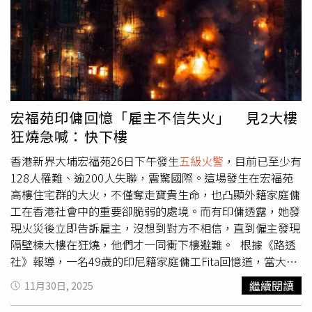
會上哽咽表示，宏昌閣發現8具遺體，其中5具為新增，但部
分已燒成灰燼；宏新閣則未發現遺體。據香港消防處12月1
日最新數據，截至今日16時火災死亡人數上升至151人，另
有30餘人失聯。警消接獲通報，失蹤工人方面，包括搭棚、
地盤及裝修人員共4人，其中2人已確認死亡，一人住院，一
人仍失聯。香港警方對前線救援人員及災難鑑識組
（DVIU）表達高度感謝，並表示會全力與死者家屬共度艱
宏福苑印傭回憶「雇主不信失火」 見2大樓
難時刻。然而，香港勞工處晚間透露，初步調查至今有3男2
狂燒急喊：快下樓
女工程承建商工人在火警中遇難，對此勞工處十分難過，也
向罹難者家屬致以深切慰問，另外祈禱受傷的工人早日康
香港新界大埔宏福苑26日下午發生
五級火警
，目前已至少有
復。目前勞工處以連同其他部門，進行聯合調查。此次火災
128人罹難、逾200人失聯，震驚國際。這場發生在宏福苑
造成的慘劇，不僅引發香港社會廣泛關注，也提醒各地民眾
高樓住宅群的大火，不僅奪走寶貴生命，也凸顯外籍家庭傭
重視住宅消防安全及建築結構安全。警方呼籲，家屬保持聯
工在香港社會中的重要卻脆弱的處境。而有印傭透露，她發
繫，並耐心等待辨識結果，同時感謝社會各界對搜救工作的
現火災後立即告訴雇主，沒想到對方不相信，直到僱主發現
理解與支持。
隔壁棟大樓在狂燒，他們才一同衝下樓避難。 根據《路透
社》報導，一名49歲的印尼籍家庭傭工Fita回憶道，當大樓
陷入火海時，整棟建築煙霧瀰漫、警報大響，她第一時間告
繼續閱讀
11月30日, 2025
訴雇主失火了，但對方起初不相信。直到雇主走出門外，看
到宏福苑有2棟大樓在燃燒，Fita說「我直接對雇主說：你