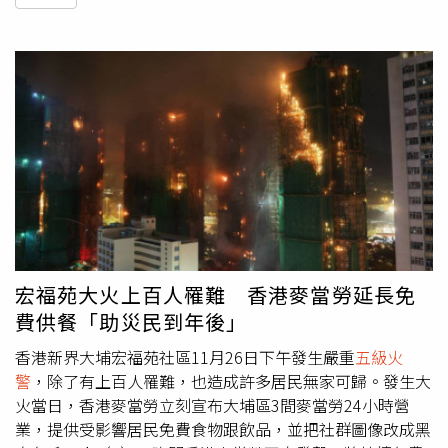
宏福苑大火上百人罹難 香港麥當勞延長免
費供餐「助災民到年後」
香港新界大埔宏福苑社區11月26日下午發生嚴重
五級火
警
，除了有上百人罹難，也造成許多居民無家可歸。發生大
火當日，香港麥當勞立刻宣布大埔區3間麥當勞24小時營
業，提供受影響居民免費食物跟飲品，並把社群圖像改成黑