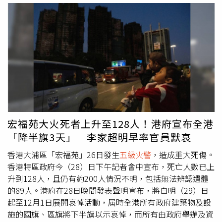
現在一定要下樓。」Fita直言，真的非常可怕，她都快哭
了，且看到很多人不知所措。所幸她與雇主最終成功逃出，
目前暫住在緊急安置中心。她表示，現在除了祈禱失聯者平
安，也正試圖聯繫住在該區、可能受困的外籍朋友。報導指
出，香港目前約有36.8萬名外籍家庭傭工，主要來自菲律賓
及印尼，多數與雇主同住於狹小空間，負責煮飯、打掃、照
顧小孩與長者，每月薪資低至港幣5,000元（約新台幣2萬
元）左右，卻在這座高消費城市中承擔沉重生計壓力。印尼
官方指出，已有6名印尼籍公民在大火中喪生。菲律賓方面
也表示，1名菲籍傭工重傷、1人失蹤，另有28名菲律賓居
宏福苑大火死者上升至128人！港府宣布全港
民居住於事故現場周邊，尚未確認下落。在受傷者中，28歲
「降半旗3天」 李家超明早率官員默哀
的菲籍家庭傭工Rhodora Alcaraz只來香港幾天，在濃煙密
布的房間裡受困數小時，期間用濕毯緊抱雇主3個月大的嬰
香港大浦區「宏福苑」26日發生
五級火警
，造成重大死傷。
兒，直到消防員趕抵才脫困。她的妹妹接受訪問時透露，姊
香港特區政府今（28）日下午記者會中宣布，死亡人數已上
姊在逃生過程中透過臉書傳來多段驚恐語音訊息：「我覺得
升到128人，且仍有約200人情況不明，包括無法辨認遺體
好虛弱，我不能呼吸。」語氣顫抖、幾乎說不出話。另外，
的89人。港府在28日晚間發表聲明宣布，將自明（29）日
一名不具名的香港社工表示，「外籍傭工是香港經濟的重要
起至12月1日展開哀悼活動，屆時全港所有政府建築物及設
支柱，但他們沒有聲音。我們現在能做的，就是盡力確保他
施的國旗、區旗將下半旗以示哀悼，而所有由政府舉辦及資