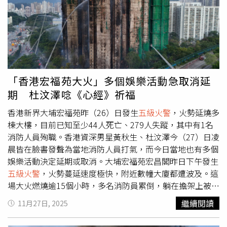
和塑膠布等；警方並在未受波及的大樓發現各層電梯大堂窗
外均包覆易燃泡沫塑膠，引發高度關注，並懷疑泡沫塑膠或
是火勢瞬間蔓延的主要原因之一。香港新界大埔區宏福苑昨
（26日）發生香港回歸以來第2宗的
五級火警
。（圖／達志
／美聯社）香港警方在記者會中表示，相信負責進行外牆維
修工程的公司存在「嚴重疏忽」。工程承辦商為「宏業建築
工程有限公司」，該公司自去年7月起在宏福苑進行大規模
「香港宏福苑大火」多個娛樂活動急取消延
外牆維修，工程長達1年多。根據文件，宏昌閣為維修工程
期 杜汶澤唸《心經》祈福
第一期，原訂明年3月至6月期間分批拆除棚架，但火災中最
先起火的正是這些棚架。值得注意的是，棚架結構在10月時
香港新界大埔宏福苑昨（26）日發生
五級火警
，火勢延燒多
曾因受颱風「樺加沙」損毀而需緊急加固，但如今卻反成助
棟大樓，目前已知至少44人死亡、279人失蹤，其中有1名
燃結構，令外界質疑棚架用料或施工安全是否存在瑕疵。案
消防人員殉職。香港資深男星黃秋生、杜汶澤今（27）日凌
發後，多家港媒多次致電宏業建築及宏福苑業主立案法團，
晨皆在臉書發聲為當地消防人員打氣，而今日當地也有多個
但至今全部「神隱」，無人接聽或回覆，幾乎全面失聯，引
娛樂活動決定延期或取消。大埔宏福苑宏昌閣昨日下午發生
起社會強烈不滿。香港新界大埔區宏福苑昨（26日）發生香
五級火警
，火勢蔓延速度極快，附近數幢大廈都遭波及。這
港回歸以來第2宗的
五級火警
。（圖／達志／美聯社）對
場大火燃燒逾15個小時，多名消防員累倒，躺在擔架上被抬
此，警方在27日清晨7時半展開突襲調查，《香港01》記者
上救護車送醫，共有7名消防人員受傷，經送醫治療情況穩
繼續閱讀
11月27日, 2025
在宏業建築位於新蒲崗的寫字樓外目擊多名重案組探員進入
定；另外有1名消防員不幸殉職。香港資深演員黃秋生27日
調查，並將一箱箱文件封存、疑準備帶走深入分析。約2小
凌晨在臉書發文寫道「香港消防」，並附上15個比讚、100