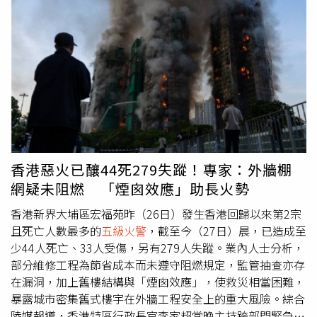
時後，1名男子被警員以黑布蒙面、反鎖押上警車帶走。警
分以及愛心等表情符號。網友們也紛紛留言聲援：「全香港
方同日宣布，已在大埔、牛頭角及新蒲崗拘捕3名本地男
的紀律部隊，我只尊敬消防」、「衷心感謝香港英勇的消防
子，涉嫌「誤殺」（過失致死），年齡介乎52至68歲，分
員」、「消防員請務必安全回家」、「消防和救護人員都值
別為涉事工程公司的2名董事及1名工程顧問，目前均被扣
得尊敬」。已移居台灣的港星杜汶澤也貼出《心經》全文為
查。警方強調，後續將全面調查大判、二判乃至參與工程的
逝者祈福，他也感慨工作不順、家人小病痛或感情挫折都比
工人，以釐清火勢如何急速擴散，以及是否涉及違規施工或
不上眼前的生離死別，呼籲大眾面對生活困境時要撐下去。
管理疏失。
他寫下：「看到新聞有老人家老公在外面老婆還在火場，你
會覺得，生活上的事其實沒有什麼大不了。大家stay strong
! 加油！」不少藝人也幫忙轉發救援資訊，而原定今日舉行
的多個娛樂活動都陸續宣布延期或取消，包括JACE陳凱詠
香港惡火已釀44死279失蹤！專家：外牆棚
演唱會延期開賣、《優獸大都會2》首映會取消、佘詩曼聖
網疑未阻燃 「煙囪效應」助長火勢
誕亮燈活動延期、陳家樂及連詩雅的聖誕活動啟動禮延期、
「粤劇特朗普記者會」延期、舞蹈團45週年舞劇《武道》記
香港新界大埔區宏福苑昨（26日）發生香港回歸以來第2宗
且死亡人數最多的
五級火警
，截至今（27日）晨，已造成至
者會部份取消。除了活動延期，電視台節目也有調動。TVB
少44人死亡、33人受傷，另有279人失蹤。業內人士分析，
昨日停播《阿姐看世界》，並將《晚間新聞》提前播出；亞
部分維修工程為節省成本而未遵守阻燃規定，監管抽查亦存
洲電視正好位於大埔區，電視台騰出2、4樓作為災民避險場
在漏洞，加上舊樓結構與「煙囪效應」，使救災相當困難，
所，預計可容納150至200人，並呼籲有需要的機構可以聯
暴露城市密集舊式樓宇在外牆工程安全上的重大風險。綜合
絡。值得關注的是，韓國大型頒獎典禮MAMA將於28、29日
陸媒報導，香港特區行政長官李家超當晚主持跨部門緊急會
在香港舉行，而大部分嘉賓皆已抵達香港，包含Stray