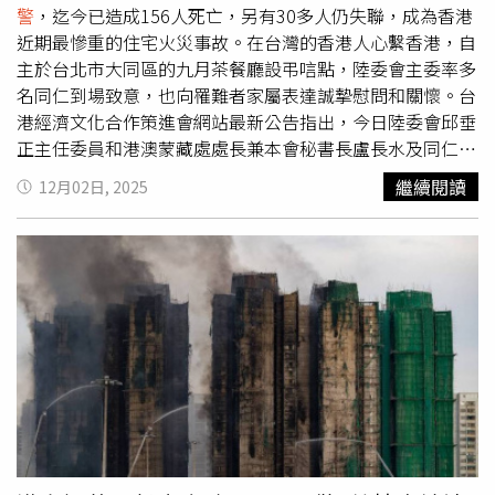
警
，迄今已造成156人死亡，另有30多人仍失聯，成為香港
近期最慘重的住宅火災事故。在台灣的香港人心繫香港，自
主於台北市大同區的九月茶餐廳設弔唁點，陸委會主委率多
名同仁到場致意，也向罹難者家屬表達誠摯慰問和關懷。台
港經濟文化合作策進會網站最新公告指出，今日陸委會邱垂
正主任委員和港澳蒙藏處處長兼本會秘書長盧長水及同仁，
專程前往由在台港人設置的弔唁點「九月茶餐廳」致意。陸
繼續閱讀
12月02日, 2025
委會主委邱垂正留言寫下，「沉痛哀悼香港大埔宏福苑火災
罹難者，願逝者安息、傷者早日康復，盼台港關懷能跨越距
離，彼此陪伴，帶台灣良善的祝福，港人勇敢堅強，穩步前
行！」並向傷者、受災戶和罹難者家屬表達誠摯的慰問和關
懷，希望能陪伴香港朋友們共同面對沉重哀痛時刻。 在
Instagram 查看這則貼文 從 Instagram 分享的貼文 策進會
也表示，「在這段艱難的日子裡，我們與香港朋友心靈牽
繫，願逝者安息、傷者康復、失聯者平安，也願所有受影響
的家庭度過難關。讓我們在台灣與香港之間，用關懷串起連
結，以行動相互支持，在艱難時刻成為彼此最堅定的力
量。」承諾接下來會持續提供各項服務與協助，陪伴每位在
台的港澳新住民朋友穩定生活和安心前行。而弔唁點是在台