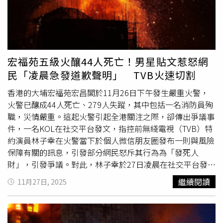
輔助醫療救護車，俗稱「四紅一白」，聯同24名消防員前往
火警現場。大部分火災均屬於這個級別。現場的指揮人員為
消防隊長或高級消防隊長。二級火警：假如火警現場是人流
較多的地點，例如醫院、老人院、鐵路車站、機場、酒店；
危險地點如油站、危險品倉庫、發電站等，或遠離水源的地
宏福苑五級火釀44人死亡！男星貼文惹怒網
方，消防處則會即時列作二級火處理。消防員會特別警惕，
民「凌晨急發道歉聲明」 TVB火速切割
以控制出現混亂的情況，通常會出動5條消防喉及5至15輛
消防車，消防員增至50人。三級火警：當消防隊到達現場
香港的大埔宏福苑宏昌閣於11月26日下午發生嚴重火警，
後，消防現場指揮官會視察情況。如果發現現場冒出大量濃
火警已釀成44人死亡、279人失蹤，其中包括一名消防員殉
煙，或者有多人被困，首批到場消防員未能有效地控制火
職，災情嚴重。這起火警引起全港關注之際，卻傳出爭議事
勢，火警有蔓延趨勢，便可能需要把火警升級至三級火警。
件，一名KOL在社交平台發文，指控前無綫電視（TVB）特
消防局會增派消防車及消防員到場，通常會出動15至20輛
約演員林子幸在火警當下於個人微信朋友圈發布一則與風險
消防車（當中包括兩輛油壓升降台，三輛泵車、兩輛細搶救
保障有關的訊息，引發部分網民怒斥其行為為「發死人
車／大搶救車、兩輛旋轉台鋼梯車／梯台車、以及流動指揮
財」，引發爭議。對此，林子幸於27日凌晨在社交平台發表
車、呼吸器供應車及呼吸器櫃、照明車、喉車、後備重型泵
〈道歉聲明啟示及釐清誤會〉，作出解釋與致歉，而TVB也
繼續閱讀
11月27日, 2025
車，同時會出動特種救援隊，亦即拯救車及大搶救車）、逾
於11月27日凌晨火速發表聲明澄清，強調林子幸並非其公
100名消防員及5至10條消防喉增援。現場的指揮人員為高
司藝人。大埔宏福苑
五級火警
現場，火勢一度迅速蔓延至多
級消防區長和消防區長。四級火警：當火警現場的形勢變得
幢大廈，引發社會關注。（圖／達志／美聯社）根據《香港