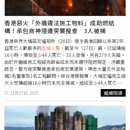
屋苑最接近吐露港位置的「宏昌閣」，隨後火勢蔓延至「宏
泰閣」等大廈。而對面的大埔公路元洲仔段一帶已經封閉，
多輛消防車、警車正在應對火災。報導指出，宏福苑於
香港惡火「外牆違法施工物料」成助燃結
2024年7月進行大翻修，至今已動工超過一年，承辦商為宏
構！承包商神隱遭突襲搜查 3人被捕
業建築工程有限公司，原預2026年3至6月分批拆除棚架，
未料現在就發生意外。事實上，香港上一次的
五級火警
，是
香港新界大埔區宏福苑昨（26日）發生香港回歸以來第2宗
17年前釀成4死、55傷的旺角嘉禾大廈火災。《無綫新聞》
且死亡人數最多的
五級火警
，截至今（27日）晨，已延燒逾
報導提到，事件發生於2008年8月10日，懷疑因為冷氣機漏
16小時，導致至少44人死亡、33人受傷，另有279人失蹤。
電起火，死者包括2名消防隊員和隊長，都是因受困陽台吸
由於外牆維修工程疑為節省成本而未遵守阻燃規定、涉嚴重
入濃煙致死。另一場造成嚴重死傷的
五級火警
，是香港於
疏忽，警方遂突擊搜查承包商宏業建築，帶走大量文件並拘
1997年主權移交以後，1996年11月20日的油麻地嘉利大廈
捕2名董事及1名工程顧問。綜合港媒報導，大埔宏福苑五級
大火，造成41死、80傷，亦有消防隊長殉職。起火原因與
大火焚燒超過16小時仍未完全撲滅，造成至少44人死亡，
大廈電梯維修工程有關，而大廈並沒有自動灑水系統，導致
社區數棟大樓徹夜延燒，現場仍能見到消防員持續灌救及搜
繼續閱讀
11月27日, 2025
死傷人數慘重。大埔宏福苑對面馬路連接吐露港公路，為大
索。這場近年最嚴重的住宅火警迅速失控，火勢沿外牆棚架
埔居民前往市區上班的必經之路。（圖／翻攝自Google
與保護網狂飆，最初起火的大樓「宏昌閣」從下層外牆一路
Maps）宏福苑災前外觀。（圖／翻攝自臉書社團／宏福苑
被火舌吞噬，火焰碎屑更在強風吹拂下四散，引燃其他大
大維修苦主聯盟）
樓，導致整個屋苑陷入火海。火場調查初步指出，多項外牆
施工物料疑未達防火標準，包含保護網、保護膜、防水帆布