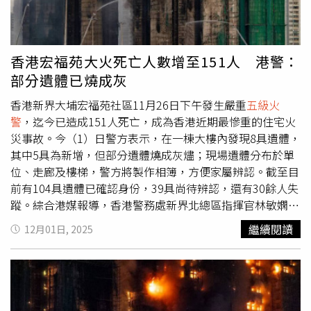
會福利署和公務員應急隊會派人員支援，確保住戶上樓都有
公務員陪同；若住戶有需要，公務員也會協助聯絡及搬運行
李等。同時現場會有警務人員駐守，維持秩序。除此之外，
當局為方便宏志閣居民，有安排旅遊巴士接駁服務，載居民
香港宏福苑大火死亡人數增至151人 港警：
由青年旅社、酒店或過渡性房屋等安置場所來往現場，詳情
部分遺體已燒成灰
可向相關駐所查詢預約；另外也有安排計程車車隊，在場提
供免費接送服務。
香港新界大埔宏福苑社區11月26日下午發生嚴重
五級火
警
，迄今已造成151人死亡，成為香港近期最慘重的住宅火
災事故。今（1）日警方表示，在一棟大樓內發現8具遺體，
其中5具為新增，但部分遺體燒成灰燼；現場遺體分布於單
位、走廊及樓梯，警方將製作相簿，方便家屬辨認。截至目
前有104具遺體已確認身份，39具尚待辨認，還有30餘人失
蹤。綜合港媒報導，香港警務處新界北總區指揮官林敏嫻指
出，過去2天已完成宏仁、宏道、宏建、宏泰及宏盛5棟大樓
繼續閱讀
12月01日, 2025
的搜索工作；因為大火燒過後，宏昌閣與宏新閣的部分單位
結構尚不安全，警方先進入安全區域進行搜索，預計3個星
期內完成所有搜查及搜證工作。警方強調，現場搜查的首要
任務是找到遺體及可辨識的物品，確保每位死者有名字，家
屬可行最後告別。而傷亡查詢中心主管曾淑賢總警司在記者