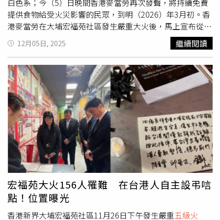
白色系；今（5）日晚間香港麥當勞再次發聲，將持續免費
提供食物給受火災影響的民眾，到明（2026）年3月初。香
港麥當勞在大埔宏福苑社區發生嚴重大火後，馬上宣布從當
晚開始提供免費食物給受災的居民，隔日一早更送出1000
繼續閱讀
12月05日, 2025
份早餐到收留中心體育館等地，給突然無家可歸的民眾實質
幫助；香港麥當勞的善舉受到許多香港網友誇讚，還有人注
意到業者把頭像也以黑白色取代招牌紅黃色。今日香港麥當
勞再度於官方社群發聲，「未來三個月，3間24小時營業大
埔區麥當勞（大埔墟、太和及昌運）會繼續為受影響的居民
及有關人士提供免費食物及飲品至2026年3月初」，並強調
「我們亦會一直與社會福利署保持聯繫，每天到社區中心向
受影響人士送上早餐，給予關懷及支持」。最後香港麥當勞
承諾，「會繼續為大家麥麥送暖」。香港新界大埔宏福苑11
月26日發生大火，釀159人死亡，其中包括一名殉職消防
員，另有逾30人下落不明。據《香港01》報導，醫管局接
受的79名火災傷者，均已脫離危險期，其中49人已出院，6
宏福苑大火156人罹難 在台港人自主設弔唁
人情況較嚴重、24人情況穩定，繼續接受治療觀察。 在
點！位置曝光
Instagram 查看這則貼文 從 Instagram 分享的貼文
香港新界大埔宏福苑社區11月26日下午發生嚴重
五級火