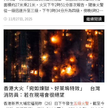
滅火劑，才能有效滅火，並視金屬種類使用特定滅火劑。也
／翻攝自IG）
住，防止煙霧流入，改採其他逃生避難路線。二、至樓梯間
面積約27米乘21米，火災下午2時51分首次報告，隨後火警
可嘗試用窒息或移除可燃物方式滅火，但不可用水滅火，恐
未見煙霧，即可繼續往下往外逃生。僅確認樓梯裡沒有任何
從一級迅速升至三級，下午3時34分升為四級，傍晚6時22
因氧化反應使火勢更旺。
煙霧時，才可以選擇走樓梯往下避難，選擇走有防火門的安
分升至五級。事件目前已造成至少44人死亡，另有279人失
繼續閱讀
11月27日, 2025
全梯逃生是最佳選擇，因為關上防火門可阻絕火勢及濃煙擴
蹤。消防處透露，有62人受傷送醫，其中45人情況危殆。
散至安全梯間，形成安全的逃生環境。三、樓梯間往下逃生
香港新界大埔區宏福苑昨（26日）發生香港回歸以來第2宗
時發現煙霧，應改採水平方向尋找其它逃生避難路線。若發
且最嚴重的
五級火警
。（圖／達志／美聯社）現場環境極其
現有煙霧從樓梯間下方蔓延上來，表示下方發生火災，是一
惡劣，燃燒的棚架不斷掉落，消防出動767人，使用8條水
個很危險的環境，此時不應往上跑或繼續往下跑，而是要選
管及7部雲梯車救援。部分樓層因高溫仍無法進入，消防呼
擇水平方向尋找其他逃生避難路線，並關門以防止火勢及濃
籲被困居民關好門窗、用濕毛巾及膠紙封住縫隙，並報告單
煙侵入，再用衣物或毛巾將門縫塞住，防止煙霧流入。四、
位號碼及人數。此次火災中，37歲殉職消防員何偉豪入職9
平時應規劃2個方向逃生路線，當主要逃生出口無法往下往
年，駐守沙田消防局，負責細搶救車前往現場滅火救援，於
外逃生時，尋找第二逃生出口往下往外逃生；若第二逃生出
下午3時30分失去聯絡，後被尋獲時已陷入昏迷，送院搶救
口也受阻礙，則改往相對安全空間關門避難，等待消防人員
後不治。消防處處長楊恩健表示，何偉豪英勇盡職，部門上
救援。火場逃生避難原則。（圖／內政部消防署）此外，消
下對其離世深感痛惜，已向家屬致以慰問。香港特別行政區
防署也提醒，火場逃生避難時，一定要記得隨手關門，如果
行政長官李家超於沙田威爾斯親王醫院召開記者會說明情
香港大火「宛如煉獄、好萊塢特效」 台灣
起火點在居室內或屋內，逃離時要記得隨手關起房門及大
況。國家主席習近平亦發表聲明慰問，呼籲「全力以赴」減
消防員：若在現場會很絕望
門，可以將火勢及濃煙侷限在起火居室內或屋內，以利其他
少傷亡。香港新界大埔區宏福苑昨（26日）發生香港回歸以
房間或樓層的人順利逃生避難。若優先逃生路線的安全梯或
來第2宗且最嚴重的
五級火警
。（圖／達志／美聯社）歷史
香港新界大埔宏福苑昨（26）日下午發生
五級火警
，截至今