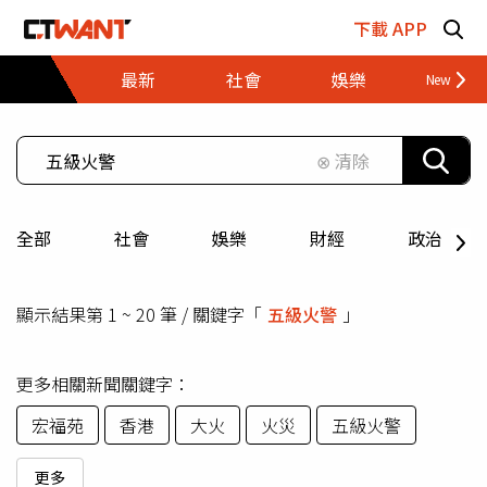
跳至主要內容區塊
下載 APP
最新
社會
娛樂
財經
⊗ 清除
全部
社會
娛樂
財經
政治
顯示結果第 1 ~ 20 筆 / 關鍵字「
五級火警
」
更多相關新聞關鍵字：
宏福苑
香港
大火
火災
五級火警
更多