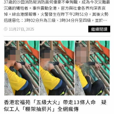
網。」阻燃棚網與普通棚網的價差可達1倍，加上部分工程
37歲的沙田消防局消防員何偉豪不幸殉職，成為今次災難最
規模小、監管不足，違規使用並非罕見。李光昇表示，竹棚
沉痛的犧牲者。事件震動全港，官方與社會各界均深表哀
架與阻燃棚網本身並不容易燃燒，但如果棚網不具阻燃功
悼。綜合港媒報導，火警發生在昨下午2時51分，其後火勢
能，並與外牆雜物、家具、衣物接觸，再加上工地若曾進行
迅速惡化：3時02分升為三級、3時34分升至四級，並於下
燒焊等熱作業，就可能讓火屑點燃棚網，再沿外牆迅速向上
午6時22分升至最高級別五級。消防處共處理28名傷者，其
繼續閱讀
11月27日, 2025
延燒。他也示警，如果棚網材料含聚氯乙烯（PVC），燃燒
中9人當場死亡，6人情況危殆，後送院再有4人不治；另有
產生的濃煙可能帶有毒性，吸入後有機會造成窒息甚至死
消防總隊目受傷、1名消防員出現熱衰竭。香港新界大埔區
亡。香港工程師學會建造分部前主席謝偉正則指出，《建築
宏福苑昨（26日）發生香港回歸以來第2宗
五級火警
。（圖
物條例》規定棚網必須使用阻燃物料，違者可被開罰。但實
／達志／美聯社）何偉豪入職消防處9年，負責「小型救援
務上，香港特區政府發展局轄下的「屋宇署」雖會抽查地盤
車」的工作。消防處處長楊恩健表示，何於下午3時01分抵
是否合規，仍可能出現疏漏，「（屋宇署）沒有檢查就無
達現場，在地面執行救援任務，但於3時半後突然失聯。消
事」。他認為大型承建商多能守法，但較多違規情況反而出
防展開搜索後，於4時01分在宏昌閣外的空地發現他，其時
現在舊樓維修工程，因為業主未必了解法規，也可能未聘請
面部嚴重燒傷。救護人員立即進行心肺復甦並送往威爾斯親
專業監督，小規模工程為節省成本而採用普通棚網便成常
王醫院，惟於4時45分宣告不治，終年37歲。據悉，何偉豪
態。香港新界大埔區宏福苑昨（26日）發生香港回歸以來第
曾任職香港警隊，後轉職消防，服務期間表現一直獲肯定。
2宗的
五級火警
。（圖／達志／美聯社）今年中環華懋大廈
消防處亦在夜間將其社交平台頭像轉為黑白，以示悼念。何
三級火警後，屋宇署已向認可專業人士及承建商發出通告，
的同袍在社交平台上傳2人於消防學校畢業時的合照，寫
香港宏福苑「五級大火」帶走13條人命 疑
要求全面檢視外牆保護網、保護幕、防水油布等材料的阻燃
下：「我們不會忘記你的，感謝你為我們付出所有。下班
似工人「棚架抽菸片」全網瘋傳
性能，以降低工地火災風險。通告亦強調，若發現阻燃性能
了，好好休息bro」，並表示所有兄弟都以他為榮。香港新