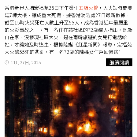
設施及火災應變措施。香港廉政公署表示，27日已成立專案
小組，就宏福苑維修工程可能涉及貪汙，展開全面調查。大
香港新界大埔宏福苑26日下午發生
五級火警
，大火短時間蔓
陸國家主席習近平高度關切事故，要求中共中央港澳辦、駐
延7棟大樓，釀成重大死傷，據香港消防處27日最新數據，
港中聯辦以及港府有關部門，全力支持香港政府救援與善後
截至15時火災死亡人數上升至55人，成為香港近年最嚴重
工作，務求盡最大努力降低傷亡、安置受災民眾並查明事故
的火災事故之一。有一名住在該社區的72歲婦人指出，她獨
原因。大陸涉港澳及有關單位正協助後續調查與資源調配。
自在家、沒發現社區大火，是在南韓旅遊的女兒打電話給
總統府、陸委會對香港罹難者表達哀悼並關切搜救進度；賴
她，才讓她及時逃生。根據陸媒《紅星新聞》報導，宏福苑
清德在社群平台發文稱「要為所有在災害中逝去的香港朋
大火釀55死的悲劇，有一名72歲的陳姓女住戶回憶逃生過
友、及其家屬致上最深的哀悼之意」、「讓我們一起為香港
程，他們一家住在起火大樓的3樓，事發當下家人全在南韓
繼續閱讀
11月27日, 2025
祈福」，並由駐港機構確認，並無接獲台灣民眾受災通報。
旅遊，她獨自一人在家；陳婦起初根本不知道外頭失火，也
朝野政黨與立委也紛紛表達哀悼與關懷。台北市議會在27日
沒注意到火警鐘是否有響起，靠女兒從南韓來電告知「失火
市政總質詢開始前，全體與列席市府官員起立默哀1分鐘，
了」，她才拿著手機和鑰匙火速逃離住處。陳婦形容逃生後
議員呼籲盤點北市高樓消防應變與裝備。
的狀況，「逃出來時樓裡還不緊張，第4、5座已經起火，我
以為不會燒到我這棟。」她坦言，當時甚至一度想折返拿東
西，所幸被其他居民制止，「跑出來就回不去了。」另外，
陳婦指出，社區大樓自2024年7、8月就開始大規模維修，
因外牆施工灰塵不斷、噪音又大，他們家只好使用膠帶封住
窗戶，導致室內視線受阻，還有施工臭味，嚴重影響生活。
目前外界關注宏福苑五級大火究竟造成多少死傷，以及是否