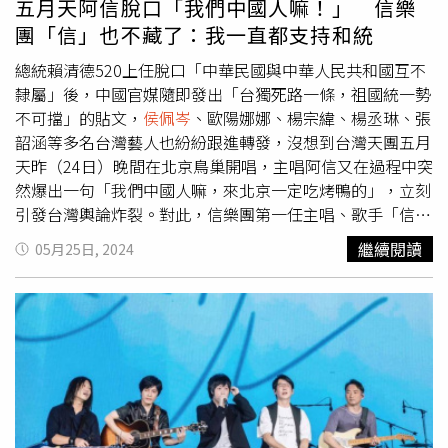
五月天阿信脫口「我們中國人嘛！」 信樂
國人嘛，來北京一定吃烤鴨的，還要吃什麼呢」，立刻引爆
團「信」也不藏了：我一直都支持和統
全場尖叫聲，也讓他笑稱「怎麼了，吃烤鴨不行嗎？」除五
月天之外，「亞洲流行天后」蔡依林昨晚在中國南昌舉辦
總統賴清德520上任脫口「中華民國與中華人民共和國互不
「Ugly Beauty」世界巡迴演唱會時，也嗨喊：「謝謝你
隸屬」後，中國官媒隨即發出「台獨死路一條，祖國統一勢
們，你們實在太熱情了，我們中國南昌最熱情了對吧！」與
不可擋」的貼文，
侯佩岑
、歐陽娜娜、楊宗緯、楊丞琳、張
此同時，甜心教主王心凌昨下午則在微博轉發《人民日報》
韶涵等多名台灣藝人也紛紛跟進轉發，沒想到台灣天團五月
的貼文，並喊話「我是中華民族的一份子，國土不能分、民
天昨（24日）晚間在北京鳥巢開唱，主唱阿信又在過程中突
族不可散。」在今（25日）早衝上微博熱搜第1名。而信樂
然爆出一句「我們中國人嘛，來北京一定吃烤鴨的」，立刻
團第1任主唱「信」蘇見信也不藏了，昨晚直接在微博發文
引發台灣輿論炸裂。對此，信樂團第一任主唱、歌手「信」
表態「從以前到現在，我一直都是支持統一的啊，要再多說
蘇見信也不藏了，直接在微博喊「從以前到現在，我一直都
繼續閱讀
05月25日, 2024
幾次也是應該的。這兩天都在錄音，沒怎麽上網，抱歉來晚
是支持統一的啊！」央視新聞官方微博22日發文喊出「台灣
了，都是同一個文化的中華民族，大家加油吧，多些善意的
從來不是一個國家，也永遠不會成為一個國家」、「『台
交流，期待和平統一的日子到來。」近年來演藝事業跨足兩
獨』死路一條，祖國統一勢不可擋」等口號。對此，包括
侯
岸的演員張鈞甯則在微博轉發《人民日報》的貼文，表明自
佩岑
、歐陽娜娜、楊宗緯、楊丞琳、張韶涵、陳妍希、汪東
己「不支持台獨。我們都是中華兒女，盼望能有更多交流，
城、賴冠霖、吳克群、明道、王以綸、辰亦儒等多名台灣藝
開創民族的偉大復興。」
人也都轉發文章，並寫下「中國終將實現完全統一」、「台
灣必將回歸祖國的懷抱」等字句。（圖／翻攝自微博／央視
新聞）接著五月天昨在北京鳥巢舉辦「5525回到那一天」