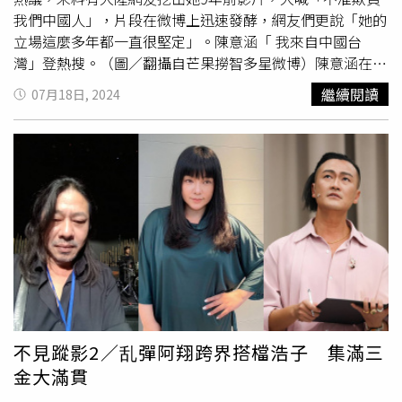
我們中國人」，片段在微博上迅速發酵，網友們更說「她的
立場這麼多年都一直很堅定」。陳意涵「 我來自中國台
灣」登熱搜。（圖／翻攝自芒果撈智多星微博）陳意涵在錄
製中國綜藝節目《花兒與少年好友記》最新一集節目中，自
繼續閱讀
07月18日, 2024
我介紹時說道「大家好，我叫陳意涵，我來自中國台灣」，
同時在幕後訪問中，她也讚嘆現在就是地球村，人與人之間
的距離接近很多，「好像轉過一個角就到了一個另外一個地
方，你就可以學習一個新的你不知道的地方的文化，我覺得
是很值得的」。這段畫面被微博營銷號截取出來後瘋傳，畫
面曝光後更讓大陸網友嗨翻，關鍵詞更直衝熱搜榜第一，在
榜時間長達13小時，此外，大陸網友還挖出陳意涵9年前在
綜藝《花兒與少年》第二季中的片段，表示她早在9年前就
表態過，當時陳意涵在玩枕頭大戰，面對外國人也是大喊，
「不準欺負我們中國人」，表示她9年如一的態度，直接成
為中國網友心中的標準藝人。中國官媒央視發布一則「反台
獨」的文章讓許多台灣藝人轉發，包括陳意涵。（圖／翻攝
不見蹤影2／乱彈阿翔跨界搭檔浩子 集滿三
自微博）大陸網友激讚紛紛在底下留言，「這才是身為一個
金大滿貫
台灣人應有的品質」、「真的特別棒，就是喜歡這種愛國的