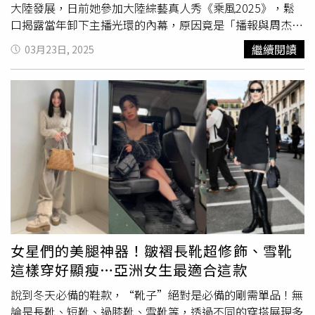
讓髮際線一路「退潮」，顏值與氣質都會受影響。以下精選
大陸發展，日前她參加大陸綜藝真人秀《乘風2025》，鬆
2款人氣髮肌保養品，讓你從髮根開始找回豐盈質感，無需
口揭露當年卸下主播光環的內幕，原因竟是「播報與周杰倫
誇張承諾，只有紮實的養護哲學。1.HAIR RITUEL by Sisley
的戀情」。（圖／翻攝自微博）
侯佩岑
於2005年被香港狗
繼續閱讀
03月23日, 2025
賦活重升髮精華如果妳開始留意到髮際線有點「默默往後
仔直擊，與天王周杰倫同遊日本代官山，2人戀情意外見
退」，不妨從一瓶高機能的頭皮精華開始養髮之旅。頂級髮
光，當時周杰倫受訪時，還甜蜜告白
侯佩岑
「在他心中是完
肌保養品牌Hair Rituel by sisley賦活重升髮精華結合了品牌
美的」，怎料這段「周侯戀」僅維持了3年，雙方在2008年
引以為傲的植物美容學專業背景，將多種植物萃取精華與維
宣布分手。告別戀情3年後，
侯佩岑
嫁給花旗環球證券銷售
他命、礦物質融於一瓶。它的質地輕盈如水，透皮滲透力
副總裁黃柏俊，晉升幸福人妻，直到2013年周杰倫更寫下
佳，滴在頭皮上按摩幾下就迅速被吸收，沒有黏膩負擔。這
一首《我不配》，以此紀念這段逝去的愛情，隔年周杰倫也
款精華主打從髮根強健髮絲，幫助穩定髮根。同時，使用者
與昆凌攜手步入禮堂，雙方都有了美滿的歸宿。
侯佩岑
日前
普遍反映頭髮洗後吹乾更感覺豐盈蓬鬆，每天洗髮後將頭髮
登上《乘風2025》時，談及當年會離開主播台，是因為自
分區，在乾爽頭皮上滴幾滴精華並按摩，讓植物養分深入滋
己成了播報對象，「我播過我自己的新聞，我沒辦法再那麼
養頭皮，讓沉睡的髮根有活力，日積月累秀髮自然更加豐厚
義正嚴詞地去講一個，我認為不是事實的報導了吧，你的故
亮澤。HAIR RITUEL賦活重升髮精華60ml／6,200元。（圖
事由你自己來說才是最準確的。」而
侯佩岑
請辭主播工作，
／品牌提供）春天是養髮黃金期，「濃密洗髮精」同步加強
正好是2005年與周杰倫戀情曝光之際。
女星們的美腿神器！皺褶長靴超修飾、雪靴
髮根防護想要讓髮量管理更有感，洗髮產品的選擇同樣不可
這樣穿好顯瘦…亞洲女生最適合這款
忽視。春季氣溫宜人，正是頭皮最活躍的時期，被稱為「養
髮黃金期」。落髮權威曾德朋醫師提醒，不當的洗髮精可能
說到冬天必備的鞋款，“靴子”絕對是必備的剛需單品！無
過度刺激頭皮，造成髮根不穩，反而讓落髮問題雪上加霜。
論是長靴、短靴、過膝靴、雪靴等，透過不同的穿搭展現多