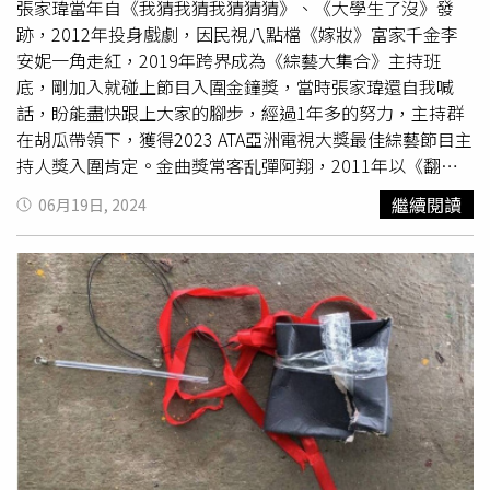
明星」、「陳意涵是個明事理的中國台灣人」。此外，520
張家瑋當年自《我猜我猜我猜猜猜》、《大學生了沒》發
總統賴清德上任時表示「兩岸互不隸屬」後，中國官媒央視
跡，2012年投身戲劇，因民視八點檔《嫁妝》富家千金李
隨即發布「反台獨」文章，當時就有許多台灣藝人轉發表
安妮一角走紅，2019年跨界成為《綜藝大集合》主持班
態，央視5月22日突然發布聲明，「台獨死路一條，中國終
底，剛加入就碰上節目入圍金鐘獎，當時張家瑋還自我喊
將實現完全統一」，疑似回應賴清德在就職典禮上的說法，
話，盼能盡快跟上大家的腳步，經過1年多的努力，主持群
許多台灣藝人也跟進轉發表態，包括
侯佩岑
、張韶涵、楊丞
在胡瓜帶領下，獲得2023 ATA亞洲電視大獎最佳綜藝節目主
琳、歐陽娜娜、蘇有朋、張信哲、文淇、吳克群、明道、賴
持人獎入圍肯定。金曲獎常客乱彈阿翔，2011年以《翻滾
冠霖、陳喬恩、汪東城、周傳雄（小剛）、陳妍希、黃曦
吧！阿信》電影主題曲〈完美落地〉，獲得金馬獎最佳電影
繼續閱讀
06月19日, 2024
彥、楊宗緯、吳奇隆、辰亦儒和陳意涵，文案統一為「＃中
原創歌曲肯定。2019年他和浩子搭檔主持《台灣金頌》，
國終將實現完全統一，台灣必將回歸祖國的懷抱」，明確表
甫擔任主持人便獲得金鐘獎提名，隔年奪下第55屆金鐘獎
達統一的態度。陳意涵如今再度重申立場，再度掀起兩岸網
「綜藝節目主持人獎」，締造「三金大滿貫」的成就。獲封
友議論，此外，五月天阿信7日在中國「禁娛日」於深圳場
「國師」的星座專家唐綺陽，一直都是各大節目邀約的熟面
演唱會上照常開唱，並當場表達「為歷史中奮鬥的靈魂掌
孔，也曾演出電影、戲劇、舞台劇。2020年她和吳姍儒、
聲」，被中國網友認為在講七七事變，隨後更在中國官媒
炎亞綸合作主持談話性節目《36題愛上你》，隔年節目與主
《央視》微博下方留言「銘記歷史，自強不息，讓世界見證
持人雙料入圍第56屆金鐘獎，並成功拿下「綜藝節目主持人
新世紀」引發台灣部分粉絲不滿。
獎」，節目一共播了3季；她也因此開啟主持之路，陸續接
下《唐綺陽逍遙遊》、《唐綺陽談星室》、《星時代調研
所》等主持棒。林俊逸12歲報名歌唱節目《五燈獎》，在兒
童組一路過關斬將，成為首位五度五關的得主，出道後在歌