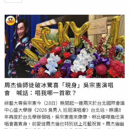
周杰倫師徒破冰驚喜「現身」吳宗憲演唱
會 喊話：唱我哪一首歌？
綜藝大哥吳宗憲今（28日）晚間起一連兩天於台北國際會議
中心盛大舉辦《2026 臭男人 巡迴演唱會》台北站，睽違8
年再度於台北舉辦個唱，吳宗憲邀來康康、咻比嘟嘩擔任演
唱會嘉賓身，前愛徒周杰倫也特別送上花籃祝賀。周杰倫幽