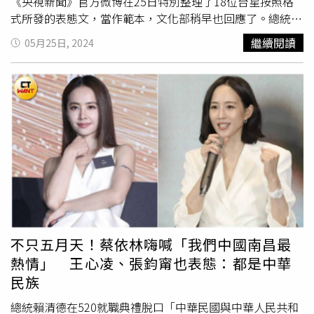
《央視新聞》官方微博在25日特別整理了18位台星按照格
式所發的表態文，當作範本，文化部稍早也回應了。總統賴
清德上任後，中國在台周邊海空域進行軍演，《央視新聞》
繼續閱讀
05月25日, 2024
官方微博則於22日發文喊出「台灣從來不是一個國家，也永
遠不會成為一個國家」、「『台獨』死路一條，祖國統一勢
不可擋」等口號。隨即引來多名台灣藝人紛紛跟進轉發，並
寫下「中國終將實現完全統一」、「台灣必將回歸祖國的懷
抱」等字句。對此，《央視新聞》25日官方微博特別整理了
18位台星按照格式所發的表態文，當作範本，包括
侯佩岑
、
張韶涵、楊丞琳、歐陽娜娜、蘇有朋、張信哲、文淇、吳克
群、明道、賴冠霖、陳喬恩、汪東城、周傳雄（小剛）、陳
妍希、黃曦彥、楊宗緯、吳奇隆、辰亦儒。《央視新聞》整
理了18位台星按照格式所發的表態文。（圖／ 《央視新
聞》微博）其文章內容都是「＃中國終將實現完全統一 台
灣必將回歸祖國的懷抱」，就有娛樂博主認為，中國官方如
不只五月天！蔡依林嗨喊「我們中國南昌最
今只能接受台灣明星明確說出「台灣回歸祖國」，不接受任
熱情」 王心凌、張鈞甯也表態：都是中華
何模糊字眼。對於台灣藝人陸續大方表態的現象，文化部則
民族
表達理解，指出台灣作為一個自由民主國家，「從來不會要
求任何人對自己的立場表態，更不會讓任何人因為表態或不
總統賴清德在520就職典禮脫口「中華民國與中華人民共和