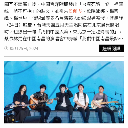
表態受到政治威脅」，這是最可貴之處。
國互不隸屬」後，中國官媒隨即發出「台獨死路一條，祖國
統一勢不可擋」的貼文，並引來
侯佩岑
、歐陽娜娜、楊宗
緯、楊丞琳、張韶涵等多名台灣藝人紛紛跟進轉發，就連昨
（24日）晚間，台灣天團五月天主唱阿信在北京鳥巢開唱
時，也爆出一句「我們中國人嘛，來北京一定吃烤鴨的」，
蔡依林更在中國南昌的演唱會中嗨喊「我們中國南昌最熱
情！」與此同時，甜心教主王心凌、信樂團第1任主唱
繼續閱讀
05月25日, 2024
「信」蘇見信、演員張鈞甯昨也發文聲援北京官方的論述。
《央視新聞》官方微博22日發文喊出「台灣從來不是一個國
家，也永遠不會成為一個國家」、「『台獨』死路一條，祖
國統一勢不可擋」等口號後，包括
侯佩岑
、歐陽娜娜、楊宗
緯、楊丞琳、張韶涵、陳妍希、汪東城、賴冠霖、吳克群、
明道、王以綸、辰亦儒等多名台灣藝人也都轉發文章，並寫
下「中國終將實現完全統一」、「台灣必將回歸祖國的懷
抱」等字句。（圖／翻攝自微博／央視新聞）接著五月天昨
晚在北京鳥巢舉辦「5525回到那一天」世界巡迴演唱會，
主唱阿信又在和歌迷閒聊的過程中提到「知道我們昨天在北
京吃的是什麼嗎？想知道嗎？大家都叫我們去吃豆汁，我們
沒吃到，但是呢，我們吃了烤鴨」，並脫口而出，「我們中