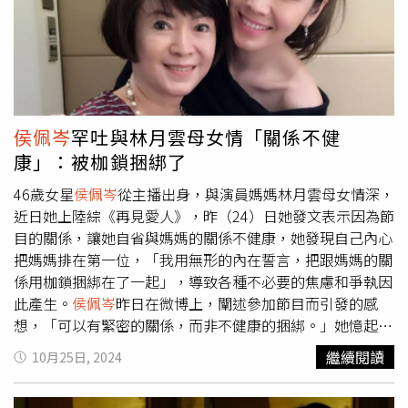
絲循線辦案，炒熱話題、製造期待，也讓紛絲爭相拍照在社
而2020年，雙11晚會進入最高峰，當年有不同業者、分四
群分享擴散。陶喆是第一位站上台北小巨蛋開啟售票演唱會
場晚會同時進行，包括湖南、浙江、江蘇和北京衛視，每家
的歌手。（圖／焦正德攝）
晚會至少請了超過50位明星與會，可說是最後的狂歡。 大
陸童裝工廠的一隅就能直播帶貨。（圖／新華社）因為在
2020年尾的新冠疫情後，活動停擺，解禁後經濟復甦乏
力，消費力起不來，拼多多的低價策略大行其道，還有抖
侯佩岑
罕吐與林月雲母女情「關係不健
音、小紅書的眾多網紅直播帶貨瓜分市場，導致後來阿里和
康」：被枷鎖捆綁了
京東這兩大電商龍頭開始避談金額。大陸的淘寶賣家向
CTWANT記者表示，在七、八年前，雙11真的是很重要的大
46歲女星
侯佩岑
從主播出身，與演員媽媽林月雲母女情深，
促銷時間，活動能帶來十倍的銷量，那時要煩惱的是物流配
近日她上陸綜《再見愛人》，昨（24）日她發文表示因為節
送，後來要煩惱的是，買家趁著雙11一次買完整個月、甚至
目的關係，讓她自省與媽媽的關係不健康，她發現自己內心
下半年的額度，導致後面都沒有訂單，這兩年則是業績只剩
把媽媽排在第一位，「我用無形的內在誓言，把跟媽媽的關
二成，「今年我不再煩惱，因為我不做了。」拼多多8月公
係用枷鎖捆綁在了一起」，導致各種不必要的焦慮和爭執因
布第二季財報，卻創下2018年上市以來最大單日跌幅28.5
此產生。
侯佩岑
昨日在微博上，闡述參加節目而引發的感
%，主要也是「消費降級」導致的營收不如預期。而這兩年
想，「可以有緊密的關係，而非不健康的捆綁。」她憶起錄
直播帶貨興起，也讓阿里也不得不把重心放在這一塊。淘寶
影時被問到人生價值排序，讓她想起曾做過一個測驗被問
繼續閱讀
10月25日, 2024
直播表示，今年10月21日啟動的雙11直播間，李佳琦
「你是誰」，她回答了8個答案後，最後最捨不得刪除的是
Austin、蜜蜂驚喜社、香菇來了、烈兒寶貝、陳潔kiki這幾
「我是我媽媽的女兒」。
侯佩岑
認為長期與媽媽關係不健