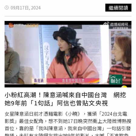
坦言臉書直播帶貨很難賺。（圖／翻攝自林咚咚Sandy YT）
活重心轉向家庭。不過今年她正式復出演藝圈，頻繁參加各
繼續閱讀
09月17日, 2024
「撐不住了！Facebook臉書直播台倒閉慘賠200萬」，已
大活動。
侯佩岑
近期參加了新綜藝節目《再見愛人4》的錄
經做七年網路直播賣玩具、最高曾同時有千人觀看直播的林
製，積極重返螢光幕前，她也在16日於微博發布6張照片，
咚咚Sandy，今年7月拍影片，訴說這兩年直播帶貨很難
並寫下「北京的秋天真美」。然而有網友注意到
侯佩岑
的鼻
做，只好改做團購。經濟部11月最新報告也提到，零售業者
子看起來異常尖挺，幾乎呈現90度角，尤其在側面拍攝的照
近期經營困境主要為「價格競爭激烈，毛利偏低」，再來是
片中更加明顯，「進廠維修了嗎？」、「鼻子看起來好
「原物料、物流等成本增加」和「勞動成本提高」。林咚咚
怪」、「修圖修太過了吧」，引發了熱烈討論。事實上，雖
表示，以前的流量比較好衝，現在除非要花錢買人數，不然
然
侯佩岑
儘管已46歲，身為兩個孩子的母親，但她的狀態依
衝不上去的，做下去都是在賠錢，過去直播電商的確可以用
然保持得非常好。對此她也透露，雖然年齡增長，但有努力
幾萬元創業，但最近一兩年的業績每個月都在下滑，營收沒
維持良好的狀態，希望能帶來更多正能量。
侯佩岑
表示，為
增加、開銷一樣高，且「自從臉書有廣告贊助機制後，真的
了保養肌膚，
侯佩岑
調整了飲食習慣。她避免吃油炸食物，
很難做，我覺得現在還可以存活在FB上，還在做直播的，
並每天喝一些蔬果汁，補充天然的維他命。她會自製「五青
真的很厲害。」
汁」，使用青蘋果、小黃瓜、苦瓜、芹菜、薄荷葉或菠菜等
小粉紅高潮！陳意涵喊來自中國台灣 網挖
青綠色蔬果，放入果汁機或慢磨機中製作。
她9年前「1句話」阿信也曾貼文央視
女星陳意涵日前才憑藉電影《小曉》，獲頒「2024台北電
影獎」最佳女配角，想不到她17日晚突然衝上大陸微博熱搜
首位，靠的是「我叫陳意涵，我來自中國台灣」一句話引發
熱議，未料有大陸網友挖出她9年前影片，大喊「不准欺負