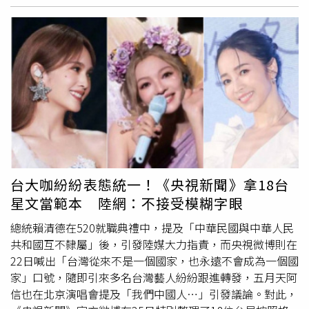
的母親是花蓮豐濱人，父親來自福建泉州，這是存於血液中
的事實，絕對不是一項選擇」，他熱愛音樂喊表演，很驕傲
自己是中華民族的一份子，「我會繼續努力做個好漢子，堂
堂正正中國人。」蕭敬騰也在標籤中寫，「國土不能分民族
不可散，中國終將實現完全統一，台灣必歸。」此文曝光
後，陸網友紛紛留言「堂堂正正的中國人，太爺們了我蕭
哥」、「最佳表態模版，哥哥太帥了」、「騰哥很真誠，我
們都是中國人」。據了解，蔡依林在演唱會說，「我們中國
南昌」，
侯佩岑
也轉發央視新聞，多位藝人都表態稱自己是
中國人。為此，還有陸網友作表格稽查，但周杰倫因為沒微
博所以不受稽查。周杰倫25日在IG發文，「勿擾模式啟
台大咖紛紛表態統一！《央視新聞》拿18台
動。」有網友嗆，「別來內地開演唱會撈錢了」。
星文當範本 陸網：不接受模糊字眼
總統賴清德在520就職典禮中，提及「中華民國與中華人民
共和國互不隸屬」後，引發陸媒大力指責，而央視微博則在
22日喊出「台灣從來不是一個國家，也永遠不會成為一個國
家」口號，隨即引來多名台灣藝人紛紛跟進轉發，五月天阿
信也在北京演唱會提及「我們中國人⋯」引發議論。對此，