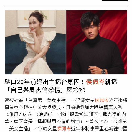
在初舞台上選唱陳奕迅的〈我們〉大展歌喉，播出後掀起熱
烈話題，她在社群上公開練唱日常的影片記錄，更意外成為
「髮際線討論焦點」。（圖／
侯佩岑
微博）在她分享的一支
台灣街頭 Vlog 中，
侯佩岑
頂著高馬尾造型、身穿寬鬆休閒
裝、戴著口罩，雖然整體氣色依舊亮眼、額頭肌膚光滑緊
緻，但由於將長髮全部往後梳，髮際線也在鏡頭前一覽無
遺。網友留言驚呼：「姐姐是不是有落髮」、「感覺髮量變
少了」，但也有粉絲緩頰：「這樣已經超完美」、「努力又
漂亮的女人最迷人」、「她真的是逆天了」。（圖／
侯佩岑
微博）明星也難逃的「髮際線危機」？
侯佩岑
在節目與社群
上的真實髮況曝光後，引發更多關於「女明星也會落髮？」
的討論。其實不只有她，南韓人氣女星韓韶禧也曾因拍攝廣
鬆口20年前退出主播台原因！
侯佩岑
親播
告時的中分造型，髮縫略顯稀疏、髮根扁塌，被眼尖網友捕
「自己與周杰倫戀情」壓垮她
捉並熱議「是不是髮量變少了？」、「怎麼連女神都中
招？」（圖／品牌提供）這些討論反映出，現代女性不分年
曾被封為「台灣第一美女主播」、47歲女星
侯佩岑
近年來將
齡與身分，都可能面臨髮際線變高、分線變寬等「輕型落
事業重心轉往中國大陸發展，日前她參加大陸綜藝真人秀
髮」現象。長期壓力、熬夜作息、頻繁染燙造型，加上氣候
《乘風2025》（浪姐6），鬆口揭露當年卸下主播光環的內
環境刺激，都可能讓頭皮健康悄悄失衡，導致髮量變薄、髮
幕，原因竟是「播報與周杰倫的戀情」。曾被封為「台灣第
根鬆動。如果這些初期徵兆沒有被即時發現與處理，就可能
一美女主播」、47歲女星
侯佩岑
近年來將事業重心轉往中國