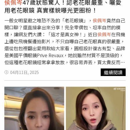
侯佩岑
47歲狀態驚人！認老花眼嚴重、曬愛
是家中的獨生女，因為工作成為閨蜜，互認彼此就是一輩子
用老花眼鏡 真實樣貌曝光更圈粉！
的親人，感情相當好。而管樂第一次拍戲竟是到台灣拍電影
《西遊記女兒國》，大約拍攝一個月，讓她印象最深的就是
一般女明星避之唯恐不及的「老花眼鏡」，
侯佩岑
竟然自己
便當很好吃，至今都仍記得大豬排咬起來一口爆汁。張小
開口聊？還直接拿出來分享！完全零偶包、坦率自然的模
婉、管樂也參與演出的古裝劇《墨雨雲間》週一至週五晚間
樣，讓網友們大讚：「這才是真女神！」近日
侯佩岑
在飛機
8點在中視頻道播出。
上邊吃飛機餐邊拍影片，不只自曝自己老花眼真的很嚴重，
還從包包裡翻出愛用款給大家看，圓框設計復古有型、品牌
是美國平價眼鏡Prive Revaux，她說雖然材質不是頂級的，
但這種老花眼鏡經常拿拿放放，很容易弄丟，買太貴反而會
心疼，所以她自己都選平價款來戴，實用又不怕掉。（圖／
繼續閱讀
04月11日, 2025
翻攝自小紅書）（圖／翻攝自小紅書）
侯佩岑
這次分享的老
花眼鏡品牌Prive Revaux，主打時尚設計與親民價格，許多
好萊塢明星如潔米福克斯、荷莉貝瑞都曾合作代言，定價多
在 40 美元上下，折扣款甚至低於 20 美元，不僅質感不
俗，重點是價格實惠、掉了也不心疼，完全符合她「老花眼
鏡不用買太貴」的生活哲學。（圖／翻攝自Prive Revaux官
網）而後佩岑這番「超接地氣」的分享也引發大量共鳴，尤
其不少30+、40+的網友紛紛留言：「第一次看到女星敢講