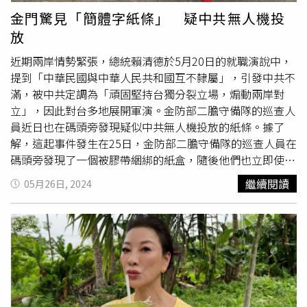
唱道路上也獲得無數肯定。2012年，他轉戰主持，和
侯佩
金門驚見「簡體字紙條」 疑中共無人機投
岑
共同主持《樂光寶盒》，節目於隔年獲得第48屆金鐘獎綜
放
藝節目主持人獎提名；之後他再主持《音樂萬萬歲》、《星
光大道》都有獲得金鐘獎賞識，是入圍「綜藝節目主持人
近期兩岸情勢緊張，總統賴清德於5月20日的就職演說中，
獎」的常客。關於張家瑋離開《大集合》主持群，民視回
提到「中華民國與中華人民共和國互不隸屬」，引發中共不
應：「張家瑋於5月底就被徵召進民視八點檔《愛的榮耀》
滿，被中共定調為「頑固堅持台獨分裂立場，煽動兩岸對
劇組，所以暫時無法配合出外景，民視已同步轉知製作人及
立」，因此對台多地展開軍演。金防部二膽守備隊的巡查人
主持人胡瓜！」
員近日也在碼頭旁發現疑似中共無人機投放的紙條。據了
解，這起事件發生在25日，金防部二膽守備隊的巡查人員在
碼頭旁發現了一個被膠帶綑綁的紙盒，隨後他們也立即使用
通報系統報告。在經過檢視內部的紙張，發現上面印有粗糙
繼續閱讀
05月26日, 2024
的簡體字政治口號。金防部推斷這個物件可能是由無人機在
視線範圍外投放的，目的是引起外界的關注，透過製造話題
來增加網絡社群流量，這是一種典型的認知操作手法。金防
部也強調，防衛區已經完備了重要設施和陣地偽裝，對於類
似的騷擾和挑釁行為，他們將根據自衛原則採取適當的反制
措施，不會被這些行為影響。事實上，總統賴清德上任後，
中國在台周邊海空域進行軍演，《央視新聞》官方微博則於