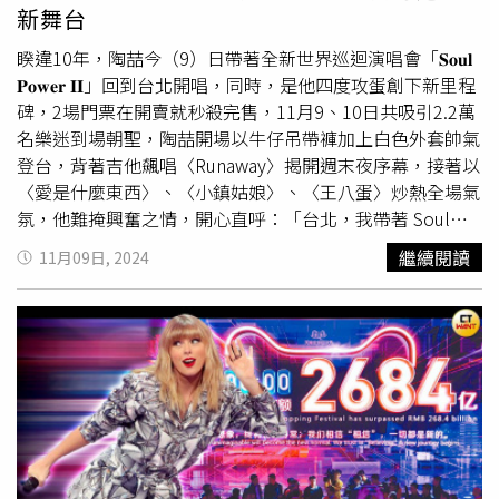
配，搭配One-piece、緊身丹寧、短裙都很好看。（圖／
侯
新舞台
佩岑
IG）女星靴子穿搭：佐佐木希Ｘ雪靴冷冷的天當然要來
一雙可愛又保暖的雪靴，日本女星佐佐木希這雙擁有帥氣外
睽違10年，陶喆今（9）日帶著全新世界巡迴演唱會「𝐒𝐨𝐮𝐥
型與軟萌毛絨材質，一穿上絕佳禦寒效果，還很減齡俏皮。
𝐏𝐨𝐰𝐞𝐫 𝐈𝐈」回到台北開唱，同時，是他四度攻蛋創下新里程
如果擔心雪靴穿起來不夠顯瘦，那就像佐佐木希一樣透過同
碑，2場門票在開賣就秒殺完售，11月9、10日共吸引2.2萬
色系的搭配，創造出視覺修長的比例效果，還能營造出可塩
名樂迷到場朝聖，陶喆開場以牛仔吊帶褲加上白色外套帥氣
可甜的風格！（圖／佐佐木希IG）
登台，背著吉他飆唱〈Runaway〉揭開週末夜序幕，接著以
〈愛是什麼東西〉、〈小鎮姑娘〉、〈王八蛋〉炒熱全場氣
氛，他難掩興奮之情，開心直呼：「台北，我帶著 Soul
Power II 回來了！」演唱會締造好口碑，以「音樂本位」和
繼續閱讀
11月09日, 2024
「靈魂本質」為初衷，3月從首站武漢正式開跑，唱了廈
門、佛山、無錫、青島、北京、南京、南寧、天津、南昌、
上海、重慶、泉州、鄭州、寧波，場場都是座無虛席，本週
回到了台北是第16座城市，陶喆在台北小巨蛋祭出升級版視
聽覺饗宴，舞台設計全面升級，砸下5000萬成本打造超長
延伸舞台與粉絲互動，彩蛋的迷你舞台讓陶喆就站在2樓觀
眾眼前，與粉絲們熱情打招呼，這意外的近距離驚喜讓大家
好興奮，頻頻拿出手機捕捉本尊。陶氏情歌伴隨著大家度過
成長時光，當現場螢光海變化成1997年首張專輯的經典藍