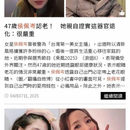
老花眼好感動！」、「我也是老花族，佩岑姐說中我心
聲」、「她這副我也要買！」看來女神不只會穿搭，連選老
花眼鏡都這麼有品味又實際，難怪各年齡層都搶著跟風，直
接讓這副平價眼鏡爆紅代購榜。
47歲
侯佩岑
認老！ 她親自證實這器官退
化：很嚴重
女星
侯佩岑
曾被譽為「台灣第一美女主播」，出道時以清新
風格擄獲許多粉絲的心，婚後一度將生活重心移往家庭的
她，近期參與選秀節目《乘風2025》（浪姐6），表現備受
外界關注，然而47歲的她近期透露眼部健康狀況，表示眼睛
老花的情況非常嚴重。
侯佩岑
透露自己出門必定帶上老花眼
睛。（圖／翻攝自微博）從小紅書中的畫面可見，
侯佩岑
提
到自己出門時的愛用錢包、必備用品，除此之外，她表示出
門必定得戴上一隻老花眼睛，她說自身老花特別嚴重。
侯佩
繼續閱讀
04月07日, 2025
岑
強調老花眼鏡用不著買太貴的牌子，萬一弄丟了也不心
疼，並當場試戴老花眼鏡給粉絲們看，另外，她還隨身帶的
平板也是用特大的尺吋。相關影片曝光後，中國網友紛紛表
示
侯佩岑
看著只有20歲，沒想到要用老花眼鏡了，網友還留
言表示，「這麼年輕原來就要用老花眼鏡了」、「不可能47