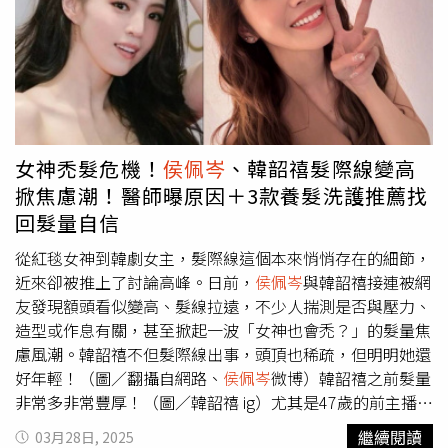
歲就老花了吧，度數看起來很重」、「誰告訴我她幾歲了，
怎麼
侯佩岑
都老花好扯」、「這個年紀就老花了，真的是老
奶奶」。
侯佩岑
過往以甜美優雅的主持風格深植人心，這次
在《浪姐6》的初舞台一亮相，以自信又大方的態度贏得觀
眾青睞。雖然並非專業歌手或舞者，不過節目中，
侯佩岑
展
現出與以往螢光幕形象不同的一面讓不少觀眾直呼期待她接
下來的表現。
女神禿髮危機！
侯佩岑
、韓韶禧髮際線變高
掀焦慮潮！醫師曝原因＋3款養髮洗護推薦找
回髮量自信
從紅毯女神到韓劇女主，髮際線這個本來悄悄存在的細節，
近來卻被推上了討論高峰。日前，
侯佩岑
與韓韶禧接連被網
友發現額頭看似變高、髮線拉遠，不少人揣測是否與壓力、
造型或作息有關，甚至掀起一波「女神也會禿？」的髮量焦
慮風潮。韓韶禧不但髮際線出事，頭頂也稀疏，但明明她還
好年輕！（圖／翻攝自網路、
侯佩岑
微博）韓韶禧之前髮量
非常多非常豐厚！（圖／韓韶禧 ig）尤其是47歲的前主播
侯
佩岑
參加大陸綜藝《乘風2025》（又名《浪姐6》），不僅
繼續閱讀
03月28日, 2025