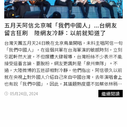
世界巡迴演唱會，主唱阿信也在和歌迷閒聊的過程中提到
「知道我們昨天在北京吃的是什麼嗎？想知道嗎？大家都叫
我們去吃豆汁，我們沒吃到，但是呢，我們吃了烤鴨」。沒
想到阿信接著又脫口而出，「我們中國人嘛，來北京一定吃
五月天阿信北京喊「我們中國人」...台網友
烤鴨的，還要吃什麼呢」，立刻引爆全場尖叫聲，讓他笑稱
留言狂刷 陸網友冷靜：以前就知道了
「怎麼了，吃烤鴨不行嗎？」對此，信樂團第一任主唱、歌
手「信」蘇見信也不藏了，昨晚直接在微博發文指出「從以
台灣天團五月天24日晚在北京鳥巢開唱，未料主唱阿信一句
前到現在，我一直都是支持統一的啊，要再多說幾次也是應
「我們中國人」，在這個共軍在台海軍演的敏感時刻，立刻
該的。這兩天都在錄音，沒怎麽上網，抱歉來晚了，都是同
引起軒然大波，不但媒體大肆報導，台灣粉絲不少表示不能
一個文化的中華民族，大家加油吧，多些善意的交流，期待
接受這番言論、要脫粉，網友更諷刺是「泉州樂隊」。不
和平統一的日子到來。」貼文曝光也讓大陸網民相當開心，
過，大陸微博的五迷卻相對冷靜，他們指出，阿信很久以前
「壓根就沒擔心過你的政治立場問題，你永遠讓我心安，喜
就在央視上對外國人介紹自己來自中國台灣，去年演唱會上
歡你從來都是最我自豪的事！ ！ ！ ！謝謝你」、「政治立
也有說「我們中國」，因此，其議題熱度還不如蔡依林稍晚
場永遠堅定的老大！ ！ ！我會愛你一輩子」、「從來不需
在南昌演唱會上說「我們南昌最熱情了」。五月天在北京鳥
繼續閱讀
05月24日, 2024
要質疑你，有時候也沒必要解釋，行動比說的重要多了」、
巢舉辦「5525回到那一天」世界巡迴演唱會，阿信和歌迷
「哥你是真的猛」、「蘇見信你這麼有種你自己知道嗎。」
閒聊，笑說，「知道我們昨天在北京吃的是什麼嗎？想知道
嗎？大家都叫我們去吃豆汁，我們沒吃到，但是呢，我們吃
了烤鴨」。阿信接著表示，「我們中國人嘛，來北京一定吃
烤鴨的，還要吃什麼呢」，立刻引爆全場尖叫聲，讓他苦笑