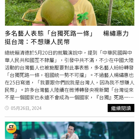
22日發文喊出「台灣從來不是一個國家，也永遠不會成為一
個國家」、「『台獨』死路一條，祖國統一勢不可擋」等口
號。隨後包括
侯佩岑
、歐陽娜娜、楊宗緯、楊丞琳、張韶
涵、陳妍希、汪東城、賴冠霖、吳克群、明道、王以綸、辰
亦儒等多名台灣藝人也都轉發文章，並寫下「中國終將實現
多名藝人表態「台獨死路一條」 楊繡惠力
完全統一」、「台灣必將回歸祖國的懷抱」等字句，掀起兩
挺台灣：不想賺人民幣
岸網友論戰。
總統賴清德於5月20日的就職演說中，提到「中華民國與中
華人民共和國互不隸屬」，引發中共不滿，不少在中國大陸
活動的台灣藝人也被施壓要對此事表態，多名藝人紛紛轉發
「台獨死路一條，祖國統一勢不可擋」。不過藝人楊繡惠也
在25日寫道，「我要跟你們說我是台灣人，因為我不想賺人
民幣」。許多台灣藝人陸續在微博轉發央視新聞「台灣從來
不是一個國家也永遠不會成為一個國家，『台獨』死路一
條，祖國統一是不可擋」的貼文，包括王心凌、張鈞甯、歐
繼續閱讀
05月26日, 2024
陽娜娜、
侯佩岑
等人，引發台灣網友的不滿。而藝人楊繡惠
則在5月25日於臉書上寫道：「我要跟你們說我是台灣人，
因為我不想賺人民幣，我沒賺人民幣也活得好好的」，並附
上自己喝椰子汁的照片，看起來十分陽光。楊繡惠的貼文也