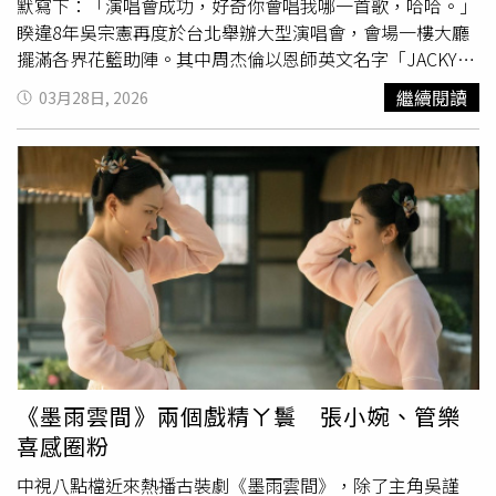
默寫下：「演唱會成功，好奇你會唱我哪一首歌，哈哈。」
睽違8年吳宗憲再度於台北舉辦大型演唱會，會場一樓大廳
擺滿各界花籃助陣。其中周杰倫以恩師英文名字「JACKY
WU」大型氣球、花籃及卡片祝賀，大方互動引發外界高度
繼續閱讀
03月28日, 2026
關注；演藝圈好友張秀卿、黃明志等藝人同樣獻上祝福。吳
宗憲28日起一連兩天於台北國際會議中心盛大舉辦《2026
臭男人 巡迴演唱會》台北站。（圖／侯世駿攝）吳宗憲與
周杰倫的師徒恩怨糾葛多年。吳宗憲當年發掘並簽下周杰
倫，不過吳宗憲在2001年因為投資失利，便將阿爾發以新
台幣3億元賣給好樂迪股份有限公司，等同於賣掉周杰倫。
後來在2005年，周杰倫與
侯佩岑
的戀情曝光時，吳宗憲面
對媒體又一時嘴快脫口周杰倫與蔡依林的「雙J戀」，讓周
杰倫被外界質疑劈腿，雖然後續吳宗憲則解釋是媒體刻意扭
曲，才會造成周杰倫誤會。2015年，周杰倫在英國和昆凌
下跪求婚，後續接連在台北、英國、澳大利亞舉辦了3場世
紀婚禮，卻完全沒有寄喜帖給吳宗憲，讓吳宗憲非常不滿：
《墨雨雲間》兩個戲精ㄚ鬟 張小婉、管樂
「漏掉我這封喜帖是不是太針對了？我是一排名字在那邊讓
喜感圈粉
你打勾或打圈要不要邀請的人嗎？不發帖子是要給我難看
囉！」也讓兩人不合傳言越演越烈。然而，時隔多年兩人關
中視八點檔近來熱播古裝劇《墨雨雲間》，除了主角吳謹