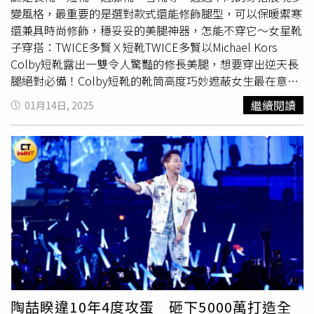
他特別推薦的就是同系列的HAIR RITUEL by Sisley 賦活重
變風格，最重要的是選對款式還能修飾腿型，可以保暖禦寒
升濃密洗髮精。這款洗髮精延續Sisley植物美容專業，採用
還兼具時尚修飾，穩妥妥的美腿神器，怎能不穿它～女星靴
植物性界面活性劑，能溫和清潔髮肌，同時為髮根注入活
子穿搭：TWICE多賢Ｘ短靴TWICE多賢以Michael Kors
力。Hair Rituel 獨家配方深入調理頭皮與髮絲雙重困擾，搭
Colby短靴露出一雙令人驚豔的修長美腿，想要穿出逆天長
配每日使用的精華，加乘打造更穩定的髮量狀態。從洗髮的
腿絕對必備！Colby短靴的靴筒高度巧妙遮蔽女生最在意的
第一步就開始有效打底，是春季想把握髮際線保養的絕佳搭
小腿肚，加上三公分高的鞋跟，有助於拉長修飾腿部線條與
繼續閱讀
01月14日, 2025
檔。HAIR RITUEL賦活重升濃密洗髮精200ml／2,450元。
比例，特別適合亞洲女性，靴筒處以同系列包款的釦環設計
（圖／品牌提供）從現在開始，與髮量焦慮說再見髮際線焦
作為吸睛亮點，難怪剛推出就直接成為話題熱賣款。（圖／
慮不該成為壓力的來源，而是提醒我們重新審視髮肌狀態的
多賢IG）女星靴子穿搭：小S徐熙娣Ｘ及膝長靴小S徐熙娣以
起點。無論你是剛開始發現髮際線變化、還是想要日常穩定
兩套裙裝來搭配Michael Kors Luna及膝長靴妝點造型～毛
保養，重視從「頭」開始的自我照顧，髮量問題也將不再是
衣＋短裙甜美俏麗、或是黑色雪紡長洋裝帥氣摩登，通通非
難以啟齒的煩惱，而是一段重新找回自信的風格進程。
常百搭，其皺褶靴身不只帶來前衛風格，更巧妙修飾腿型，
讓雙腿顯得筆直修長，打造時尚風格。（圖／品牌提供）女
星靴子穿搭：
侯佩岑
Ｘ過膝長靴過膝長靴穿上真的時髦又帥
氣，像
侯佩岑
穿上長版西裝+短裙，搭配貼合腿部的過膝
靴，整體看起來俐落時髦又大氣，還能將沒自信的腿部線
條、小腿肌、粗腳踝等地方，利用靴子通通遮光光！想打造
長腿、顯瘦效果，絕對要入手一雙過膝靴，而且意外好搭
陶喆睽違10年4度攻蛋 砸下5000萬打造全