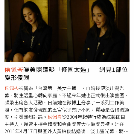
家，5分鐘內就成交破億元人民幣，交個朋友、所有女生的
康。（圖／
侯佩岑
IG）這個答案也讓
侯佩岑
意識到，原來她
衣櫥、胡可、酒妹妹等也在30分鐘內成交破億。李佳琦在雙
把媽媽擺在第一位，起初她還自豪是孝順的女兒，逐漸發現
11直播間活動，5分鐘成交破億元人民幣。（圖／翻攝自淘
這樣的關係是不健康的，「我用無形的內在誓言，把跟媽媽
寶直播）去年稱霸直播帶貨界、在台灣有不少粉絲的瘋狂小
的關係用枷鎖捆綁在了一起。會對彼此產生愧疚感和壓力，
楊哥則中箭落馬，9月賣月餅時捲入假貨風波，後續又牽涉
於是母女間產生出很多有意識無意識、自己看不清楚、不願
桃色醜聞，人設崩壞，也因此被停業。陸媒也發現，今年雙
意承認的壓力和矛盾。」甚至連後來結婚生子，
侯佩岑
也將
11期間，大多數頭部主播們不再像往年那樣高調發佈業績宣
妻子、媽媽的角色，「都用枷鎖重重套牢綁成一塊，導致各
傳，選擇「悶聲發大財」，就是怕棒打出頭鳥，被官方盯
種不必要的焦慮和爭執因此產生。」
侯佩岑
坦言，自己活到
上。為完成政府促進消費的任務、且不能「低價內捲」，電
40歲才察覺這個問題，她開始學著將關係簡化，卸下角色定
商龍頭補貼都要花在刀口上，直接給商家與消費者，不再花
位，單純的專注於我與這個個體的「關係」時，等於切斷了
侯佩岑
曬美照遭疑「修圖太過」 網見1部位
錢做煙火式的宣傳，做好售後服務、升級運費險等，淘寶甚
枷鎖，過程中有些不習慣卻十分療癒。她開始學著愛自己，
變形傻眼
至跟過去的敵人聯手，除了自家的支付寶付帳，今年也可以
同時也感到輕鬆許多，「至於人生價值排序，我目前的第一
微信支付。仿效大陸的直播帶貨，台灣的電商平台富邦媒和
位不再是誰誰誰誰，而是『關係』。」
侯佩岑
省思自己與媽
侯佩岑
被譽為「台灣第一美女主播」，自婚後便淡出螢光
東森也都在2023年起分別打造「主題直播間」與「東森直
媽的關係。（圖／
侯佩岑
微博）
幕，將生活重心轉向家庭。不過今年她也正式復出演藝圈，
播Channel 5」，但看來不太容易。momo剛在9月11日找
頻繁出席各大活動。日前她在微博上分享了一系列工作美
來金牌國手李洋上「11超級直播日」，吸引約6萬人次觀
照，但有網友發現她的五官似乎有所不同，質疑是否修圖過
看、卻沒公布銷售成績；今年「雙11直播晚會」，由四金影
度，引發熱烈討論。
侯佩岑
從2004年起轉行成為綜藝節目
后林美秀、主持人葉欣眉，以及首度登上momo的直播天后
主持人，還曾主持金鐘獎和金曲獎等大型頒獎典禮。她在
「丟丟妹」接力跟觀眾互動，成效有待觀察。林咚咚Sandy
2011年4月17日與圈外人黃柏俊結婚後，淡出螢光幕，將生