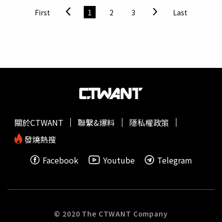
說「怎麼了，吃烤鴨不行嗎」，他笑說還可以去吃涮羊肉。
First
1
2
3
Last
阿信在演唱會閒聊橋段說「我們中國人來北京一定吃烤
鴨」。（圖／翻攝微博）演唱會影片約在晚間7點半左右被
上傳到微博，一度衝上微博文娛榜（文化娛樂榜）第4名，
但隨即就被歌手那英在《歌手2024》上的表現給擠下來。
稍晚9點半左右，蔡依林在南昌演唱會上說「我們中國南昌
最熱情了」則是直接衝上熱搜總榜第3名，不過不知道是不
是為了稍稍降溫，蔡依林工作室在官方微博上傳了演唱會照
片重複蔡依林所言「我們中國，南昌最熱情了對吧！」加了
標點符號，語氣不同，解讀就不同。而五月天阿信的言論之
關於CTWANT
聯繫&爆料
隱私權政策
所以在微博上迅速退燒，可能是因為如大陸五迷所言，這也
並非阿信第一次表明立場，前幾天的演唱會上他就有說「希
發燒熱搜
望我們國家風調雨順」，去年的演唱會上也說了「我們中
Facebook
Youtube
Telegram
國」，很久以前就在央視上對外國人介紹自己來自中國台
灣，跟相信音樂更是年年捐錢給內地，實在不需要再自證什
麼。而演唱會影片被轉載到臉書、PTT及Threads上也引起
台灣網友大量討論，不少台灣粉絲崩潰表示無法接受，直言
「五月天變五月花了，淚流滿面洗不乾淨了」、「我希望不
© 2020 The CTWANT Company
是真的，但好像是真的，真的好難過好難過」、「在中國圍