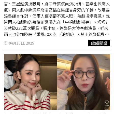
係似乎早已雲淡風輕。吳宗憲日前在演唱會記者會上自信表
言、王星越演技吸睛，劇中綠葉演員張小婉、管樂也挾高人
示若開口邀周杰倫站台「機率有9成以上」，雖最終以「我
氣，兩人劇中飾演陳喬恩安插在吳謹言身旁的丫鬟，故意要
為什麼要邀？你又不是我媽」幽默婉拒提議。
跟吳謹言作對，但兩人使壞卻不惹人厭，為戲增添喜感，就
連兩人拍戲時的幕後花絮曝光在「中視戲劇粉專」，短短7
天就破222萬次觀看。張小婉、管樂是大陸喜劇演員，近來
兩人也參加陸綜《乘風2025》（浪姐6），其中管樂還與
侯
佩岑
、鄧萃雯組隊，節目中管樂展現熱情活力，為了拉票，
繼續閱讀
04月15日, 2025
一把抱起
侯佩岑
，讓大夥兒看得又驚又叫，接受訪問時管樂
也提及，
侯佩岑
有著可愛的幽默，相處後覺得她很隨和，
侯
佩岑
也說和管樂初見面時，就被她的十八般武藝所驚豔。張
小婉、管樂也曾一起接受王偉忠的節目訪問，兩人以「小婉
管樂、興高采烈」作為介紹的slogan，兩人2014年認識，
在同一個劇組表演音樂劇，小婉是女一號，管樂則是群舞演
員，後來2017年參加綜藝節目海選，才開始搭檔，彼此個
性互補、一拍即合，很能get到對方的笑點，就連王偉忠都
說「千旦好找、一丑難求」，要演喜劇其實很難。訪談過
程，管樂覺得張小婉個性堅韌，每當排練感到疲憊時，她永
遠到最後時刻都還有一股勁，張小婉則形容管樂是一個非常
神奇的女孩，她的笑點是世界上都沒有人會出現的，兩人都