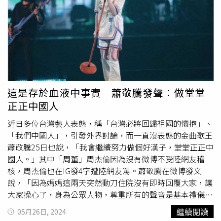
迅速獲得大量支持，短時間內便吸引了逾四萬名粉絲按讚，
粉絲們紛紛留言表示支持，「姐，就是霸氣！愛妳」、「謝
謝繡惠姐勇敢發聲」、「愛繡惠姐」、「太帥氣了姐！」、
「我跟妳說哦！我最喜歡妳」、「謝謝繡惠姐勇敢發聲」、
「越來越美！謝謝繡惠姊」、「姊是一股清流」、「感謝
你！前幾年有人要炒作缺蛋好像就是民不聊生的風氣，你也
有出來說話穩定大眾民心，這是公眾人物發揮正面影響力的
典範」、「當台灣人很好啊～讚啦」。針對多名藝人轉發央
這是存於血液中事實 蕭敬騰發聲：做堂堂
視新聞官方微博一事，陸委會也於5月23日下午的例行記者
正正中國人
會上作出回應。陸委會表示，每位藝人都有自己的立場，並
可能因現實生活的壓力做出某些選擇，然而在作出這些選擇
近日多位台灣藝人表態，稱「台灣必將回歸祖國的懷抱」、
時，希望他們能夠考慮培育他們的地方人們的感受，以及自
「我們中國人」，引發外界討論，而一直沒表態的金曲歌王
己家鄉的情況。
蕭敬騰25日也說，「我會繼續努力做個好漢子，堂堂正正中
國人。」其中「周董」周杰倫因為沒有微博不受陸網友稽
核，周杰倫也在IG發4字遭陸網友罵。蕭敬騰在微博發文
說，「因為媽媽這兩天突然動刀住院沒有即時回覆大家，讓
大家操心了，身為公眾人物，尊重所有的聲音是基本禮儀，
也因為不擅言詞，所以盡量用身體力行，來傳遞自己的想
繼續閱讀
05月26日, 2024
法。」蕭敬騰指出，他在萬華長大，熱愛成長的土地，「我