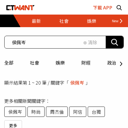
跳至主要內容區塊
下載 APP
最新
社會
娛樂
財經
⊗ 清除
全部
社會
娛樂
財經
政治
顯示結果第 1 ~ 20 筆 / 關鍵字「
侯佩岑
」
更多相關新聞關鍵字：
侯佩岑
時尚
周杰倫
阿信
台獨
更多