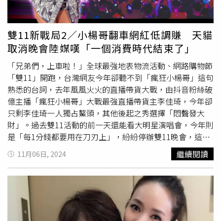
色，他深情演唱〈普通朋友〉、〈飛機場的10:30〉、〈流
沙〉、〈沙灘〉，一連四首經典情歌帶領全場陶醉唱和著。
陶喆與這場地有著深深緣分，當年是第一位站上台北小巨蛋
雙11新戰局2／小楊哥翻車網紅低調賺 天貓
開啟售票演唱會的歌手，面對這個極具意義的舞台，他感性
取消晚會陸媒嘆「一個消費時代結束了」
告白：「非常感動你們選擇了𝐒𝐨𝐮𝐥𝐏𝐨𝐰𝐞𝐫 𝐈𝐈，絕對會讓你們
離開的時候充滿正能量，因為有你們才有今晚。因為你們才
「兄弟們，上車啦！」全球最強地表物流活動、網路購物節
有Soul Power！」李宗盛也到場支持陶喆演唱會。（圖／
「雙11」開跑，台灣網友今年卻聽不到「瘋狂小楊哥」這句
焦正德攝）陶喆在週五總彩排時，兒子就站在台下拿著螢光
熟悉的台詞，去年風風火火的直播帶貨大戰，由抖音粉絲破
棒，為爸爸加油打氣的萌樣相當可愛。演出首日陶媽媽王復
億主播「瘋狂小楊哥」大戰最強直播帶貨主李佳琦，今年卻
蓉、老婆Penny都到場支持，圈內好友李宗盛、張清芳、田
只剩李佳琦一人獨占鰲頭，其他後起之秀選擇「悶聲發大
馥甄、Ella陳嘉樺、賈靜雯、修杰楷、
侯佩岑
、黃宣、王治
財」。過去雙11活動的前一天還能看大明星演唱會，今年則
平、韋禮安都坐在台下觀看，星光爆棚，而明晚陶喆將繼續
是「每1分錢都要用在刀刃上」，紛紛停辦雙11晚會，這冷
在台北小巨蛋進行第二晚演出。而這次在小巨蛋外、南京東
熱落差，陸媒直言「一個消費時代結束了」。天貓雙11晚會
繼續閱讀
11月06日, 2024
路一側的廣場上，突然放了幾座巨型棧板木箱，並用紅龍圍
於2015年首次推出，中間因新冠疫情而停辦，到2023年共
起來，以藝術裝置展品之姿呈現在眾人眼前，寫著「歡迎拍
舉辦9次，2016年和2017年的主持人有台灣的黃子佼和
侯佩
照打卡，請勿觸碰展品」，但大家都不曉得木箱裡載運的物
岑
，蔡依林、周杰倫、蕭亞軒、李玟等天王天后開演唱會，
品去哪了，一早到場外搶購台北場限定周邊的歌迷，互相討
想看國際巨星的，有瑪莉亞凱莉和泰勒絲，NBA的柯比、足
論猜測，「陶喆很可能正在為下一個大計劃埋了伏筆。」只
球金童貝克漢也都登台過，風光無限。以2019年為例，淘
要靠近，就能讀出木箱上的文字訊息，透過這些訊息，讓粉
寶天貓開賣1分36秒，商品成交總額就達到100億人民幣，