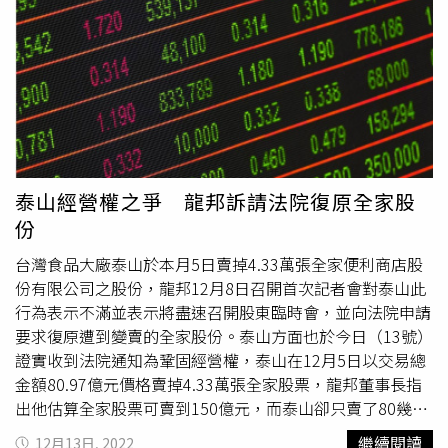
召開的正當性。由於該案件在今年1月3日遭台灣證交所於以
泰山違反內部控制制度及重大訊息申報規定，開罰200萬
元，創下證交所對上市公司罰款的最高紀錄，至於在民事契
約上是否也會涉法，將受到企業界高度關注。泰山處分全家
股票4.33萬張的神祕買家，經全家公告為國泰金董事長蔡宏
圖所持有的萬寶開發，以逾80億元買下後持有全家19.4％股
權，將近2成；目前該案是否涉及金融業「產金分離」部
分，金管會銀行局最新說明已約談乙次不排除再次面談釐清
泰山經營權之爭 龍邦訴請法院復原全家股
細節。
份
台灣食品大廠泰山於本月5日賣掉4.33萬張全家便利商店股
份有限公司之股份，龍邦12月8日召開首次記者會對泰山此
行為表示不滿並表示將盡速召開股東臨時會，並向法院申請
要求復原遭到變賣的全家股份。泰山方面也於今日（13號）
證實收到法院通知為鞏固經營權，泰山在12月5日以交易總
金額80.97億元價格賣掉4.33萬張全家股票，龍邦董事長指
出他估算全家股票可賣到150億元，而泰山卻只賣了80幾
億，質疑泰山此火速變賣行為有鬼，對於泰山未交代買家、
繼續閱讀
12月13日, 2022