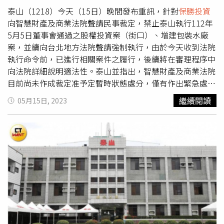
中以電子方式行使表決權為11,126,758權，出席率達
劉煌基、楊文慶、湯順甄、李淑惠等6人；獨董候選人為杜
泰山（1218）今天（15日）晚間發布重訊，針對
保勝投資
85.78％。龍邦董事長劉偉龍於會後表示對於今日投票結果
英達、蕭勝賢等2人，原接受龍邦提名獨董候選人林坤正則
向智慧財產及商業法院聲請民事裁定，禁止泰山執行112年
還算滿意，同時表示新的董事會成員涵蓋各領域專業人士，
因撤回提名而未列入投票名單。泰山公司派也滿額提名9席
5月5日董事會通過之股權投資案（街口）、增建包裝水廠
期待泰山公司未來能透過新的董事會組成帶出全新氣象，朝
董事候選人，一般董事候選人為詹景超、陳諾樺、詹皓鈞、
案，並續向台北地方法院聲請強制執行，由於今天收到法院
推動公司治理、專業經營及股東權益最大化的方向努力。也
王添盛、詹凱閔、詹謹鴻等6人；獨立董事候選人為顧啟
執行命令前，已進行相關案件之履行，後續將在審理程序中
歡迎整個社會及主管機關一起來監督和鞭策，務求讓泰山公
東、黃慧萍、范國華等3人。泰山創辦詹家第三代、前泰山
向法院詳細說明適法性。泰山並指出，智慧財產及商業法院
司真正脫離家族色彩，回歸專業治理。晚間，泰山現任經營
副董詹晋嘉也提名2席董事候選人，一般董事候選人為法人
目前尚未作成裁定准予定暫時狀態處分，僅有作出緊急處置
團隊也發布近千文的聲明，認為所寄發之開會通知並未載明
聚象國際；獨立董事候選人為陳威宇。以下為當選董事名單
於7日內有效之裁定。泰山則將於5月31日股東臨時會。不
繼續閱讀
05月15日, 2023
除龍邦公司外究係哪六名股東共同召集股東臨時會，有重大
與表決股權統計：共9席一般董事當選人
保勝投資
劉偉龍
過，稍早龍邦國際興業發出聲明，智慧財產及商業法院日前
瑕疵之外，主張龍邦及子公司
保勝投資
係以財務投資為名，
655,669,232權、（龍邦提名）
保勝投資
劉煌基458,958,883
已作成112年度商暫字第13號裁定，禁止泰山公司執行取得
行併購泰山之實。依企業併購法第27條第14項規定，應向
權、（龍邦提名）
保勝投資
楊文慶451,311,003權、（龍邦
街口金融科技股份有限公司（下稱街口金融公司）40.39%
證券主管機關申報，而龍邦公司並未依前開規定如實申報，
提名）
保勝投資
韓泰生451,279,540權、（龍邦提名）至登
普通股權及增建包裝水廠之董事會決議，相關執行命令並已
故依企業併購法第27條第15項規定，龍邦公司就取得超過
投資有限公司陳諾樺448,519,260權（詹景超提名）、鴻強
送達泰山公司與泰山公司董事長詹景超，泰山公司依法不得
百分之十之股份，依法並無表決權，以致今天選舉有重大瑕
股份有限公司王添盛448,390,530權（詹景超提名）獨立董
執行上述違法決議！泰山以36億元取得街口金融公司
疵。泰山公司派詹家經營團隊對於今日股東臨時會選出新任
事當選人蕭勝賢274,882,796權（龍邦提名）、陳威宇
40.39%股份，包括以22億元向街口金融公司認購新股、以
董事、獨立董事之適法性，存有重大疑慮，也嚴正否認今日
199,346,734權（詹晉嘉提名）黃慧萍194,630,429權（詹景
14億元向街口金融公司之母公司Dorian Innovation Limited
股東臨時會之合法性、有效性，更歡迎在場有表示異議之各
超提名）
購買老股，且上述款項已分別給付予街口金融與Dorian公
位股東，在會後針對今日股東臨時會其中所存有召集程序、
司。龍邦強調，有鑒於泰山公司目前已將36億元之鉅額款項