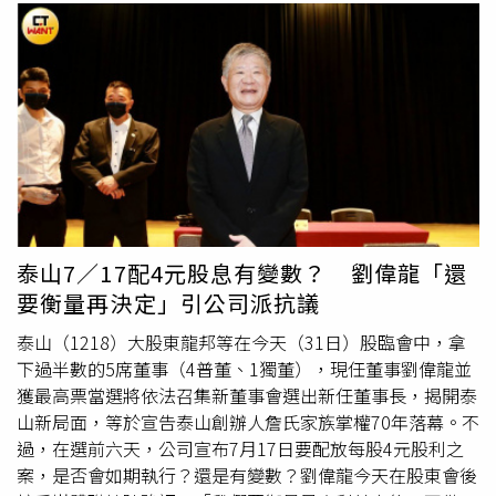
泰山7／17配4元股息有變數？ 劉偉龍「還
要衡量再決定」引公司派抗議
泰山（1218）大股東龍邦等在今天（31日）股臨會中，拿
下過半數的5席董事（4普董、1獨董），現任董事劉偉龍並
獲最高票當選將依法召集新董事會選出新任董事長，揭開泰
山新局面，等於宣告泰山創辦人詹氏家族掌權70年落幕。不
過，在選前六天，公司宣布7月17日要配放每股4元股利之
案，是否會如期執行？還是有變數？劉偉龍今天在股東會後