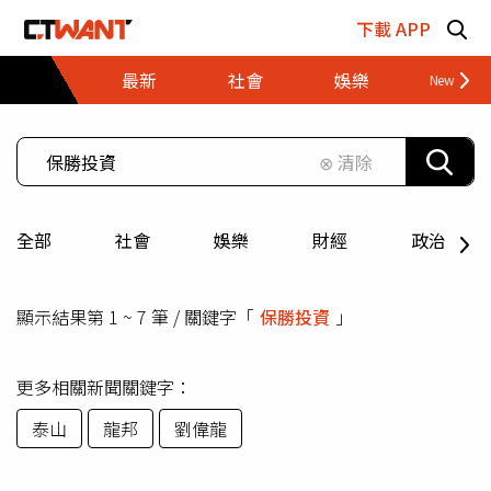
跳至主要內容區塊
下載 APP
最新
社會
娛樂
財經
⊗ 清除
全部
社會
娛樂
財經
政治
顯示結果第 1 ~ 7 筆 / 關鍵字「
保勝投資
」
更多相關新聞關鍵字：
泰山
龍邦
劉偉龍