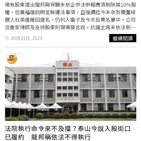
元。當時泰山公司表示，雖然面臨市場派龍邦國際
場有股東提出龍邦與保勝未依企併法申報應須剔除其10％股
（2514）的惡意杯葛，董事長詹景超與董事會仍排除萬
權，但黃福雄說明並無違法事項，且強調迄今未收到獨董候
難，堅持兌現承諾，大方與股東分享獲利，泰山企業
選人杜英達撤回提名，仍列入電子及今天投票名單中。公司
（1218）決議現金股利每股配發新台幣4元，除權息交易日
派詹家律師及支持股東則現場發言說，抗議主席未依法剔除
為7月4日，最後過戶日為7月5日，停止過戶期間為7月6日
龍邦、保勝等部分股權數，將會循司法途徑提出告訴，主張
繼續閱讀
05月31日, 2023
至7月10日，除權息基準日為7月10日，現金股利發放日為7
此次選舉投票表決結果無效。股東投票時間原本是從9點22
月17日。並強調，泰山企業在詹景超與經營團隊的打拚下，
分開始至50分，之後主席劉偉龍宣布提供給股東思考時間因
營收逐年屢創新高，去年雖因俄烏戰爭與運費高漲等因素，
此延至10點22分。依大會統計公布，今天出席股權達
造成全球原物料大漲，泰山仍為體恤消費者，遲至去年五月
85.78％；根據CTWANT了解，泰山股權結構中，外資約佔
才微調部分售價，忍痛犧牲獲利，惟本業獲利仍逾7,000萬
4％，龍邦等大股東包括持有及可掌握股權約50％～60％，
元，已經連續6年配發現金股利，大方回饋股東，經營績效
目前公司派經營團隊包括持有及可掌握股權約20％。選舉結
實有目共睹。今天股東會後，大股東龍邦宣布，依法召開泰
果於11點出爐，獨董當選人劉偉龍為最高票當選，可依法為
山公司112年第二次股東臨時會，龍邦董事長劉偉龍擔任主
新任董事會召集人。至於龍邦在選前喊出要下架「董事長詹
席，股東出席率達85.78%，會中通過全面改選董事及解除
景超、董事詹皓鈞」策略之後，兩人此次未順利當選董事。
新任董事（含獨立董事）及其代表人之競業行為限制案。律
一般董事當選人為劉偉龍、韓泰生、劉煌基、楊文慶（以上
師黃福雄並於會中重申此次股臨會召開的正當性，表示今日
為龍邦提名），以及陳諾樺、王添盛（以上為公司派詹家提
的股東臨時會係通過證交所、集保中心及商業法院層層把關
名）。獨立董事當選人為蕭勝賢（以上為龍邦提名），及黃
法院執行命令來不及擋？泰山今說入股街口
及認定，才在本日召開。會中公布泰山公司已發行有表決權
慧萍（以上為公司派詹家提名）與陳威宇。泰山大股東龍邦
已履約 龍邦稱依法不得執行
股數總數為486,318,996股，出席股數為417,187,774股，其
提名9席董事候選人，一般董事候選人為劉偉龍、韓泰生、