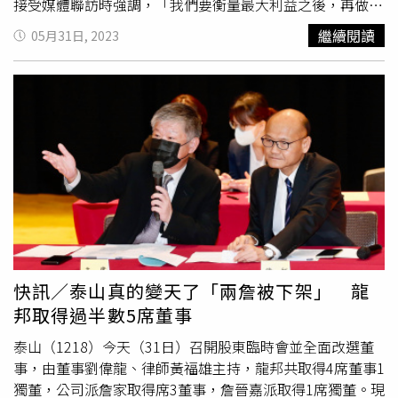
接受媒體聯訪時強調，「我們要衡量最大利益之後，再做決
定」。對此，公司派詹家經營團隊晚間回應說，「劉偉龍竟
繼續閱讀
05月31日, 2023
無視之前董事會的決議，證明詹景超董事長所憂心，龍邦意
圖將扣住近二十億現金股利，供其日後繼續炒股之用，的確
是其來有自，這樣的經營團隊日後入主泰山，五萬名泰山股
東，恐將同樣面臨龍邦股東四年０股利的噩夢」。CTWANT
記者曾對泰山5月25日，股臨會召開前不到一周宣布配發現
金股利的消息，詢問過公司，當時公司說該案是董事會通過
的，才能依規定完成財報申報，是不會受到董事改選結果的
影響。不過，劉偉龍今天面對CTWANT記者詢問此案時表
示，「凡事一切以股東最大利益為依歸」，「到底是發放，
就現在等於賣掉我們重要的資產來發放股利，一次性發完以
後就沒有了，還是要爭取把我們最重要的資產，透過法律的
途徑，我們爭取回來，讓股東可以享受長遠的利益，而不是
快訊／泰山真的變天了「兩詹被下架」 龍
一次性的短期利益？」劉偉龍並說，「到底哪一樣才是對股
邦取得過半數5席董事
東權益最大的保障，這個我們董事會成員，會好好盡到我們
的責任，好好去探討跟研究。」泰山公司派詹家於5月25
泰山（1218）今天（31日）召開股東臨時會並全面改選董
日，股臨會召開前不到一周宣布，將於7月17日配發每股4
事，由董事劉偉龍、律師黃福雄主持，龍邦共取得4席董事1
元現金股利，創下上市有史以來新高，股利總金額近20億
獨董，公司派詹家取得席3董事，詹晉嘉派取得1席獨董。現