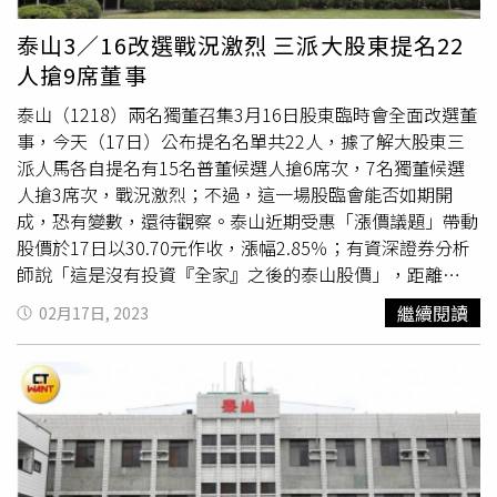
決議方法之瑕疵，提起訴訟以為救濟。
分別給付予街口金融公司與Dorian公司，特別提醒街口金融
及Dorian公司之往來金融行庫，務請嚴加審核與該等公司之
泰山3／16改選戰況激烈 三派大股東提名22
資金往來，尤其街口金融公司突然取得高達22億之資金，又
人搶9席董事
涉及非法無效之交易，金融行庫自應加倍留意，善盡銀行防
範不法交易等職責，以避免無謂之法律責任。
泰山（1218）兩名獨董召集3月16日股東臨時會全面改選董
事，今天（17日）公布提名名單共22人，據了解大股東三
派人馬各自提名有15名普董候選人搶6席次，7名獨董候選
人搶3席次，戰況激烈；不過，這一場股臨會能否如期開
成，恐有變數，還待觀察。泰山近期受惠「漲價議題」帶動
股價於17日以30.70元作收，漲幅2.85％；有資深證券分析
師說「這是沒有投資『全家』之後的泰山股價」，距離
2022年11月30日股價高點47元相差近7元。根據龍邦今年1
繼續閱讀
02月17日, 2023
月公告對泰山持股已達48.8％，詹家整體持股約三成左右，
目前董事提名22人名單中，以現任泰山董事長詹景超為主的
足額提名9席董事（6席普董、3席獨董），普董提名人為詹
景超、陳諾樺，鴻強投資提名詹皓鈞、王添盛，另有詹凱
閔、詹謹鴻等家族成員；獨董提名人則為顧啟東、黃慧萍、
范國華等三人皆為律師背景。龍邦為首大股東同樣足額提名
9席董事（6席普董、3席獨董），普董提名人包括旗下
保勝