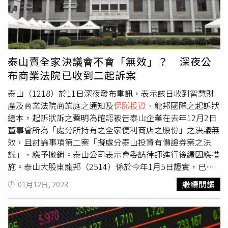
投資
提名泰山現任董事劉偉龍、韓泰生、律師劉煌基、國寶
服務董事長湯順甄、瑞助營造總經理徐美玉、龍邦副總李淑
惠等6席董事候選人；獨董提名人則為杜英達、吳臾夢、蕭
勝賢。前泰山副董詹晉嘉則提名4席董事（3席普董、1席獨
董），董事提名人為詹晉嘉、詹家綺與曼都國際董事袁孝
泰山賣全家決議會不會「無效」？ 深夜公
椿，獨董提名人為陳威宇。不過，3月16日股臨會是否能如
布商業法院已收到二起訴案
期召開並全面改選董事，還要觀察三件事件的後續發展，一
為商業智慧法院預計下周開庭審理泰山提出禁止召集股臨會
泰山（1218）於11日深夜發布重訊，表示該日收到智慧財
假處分聲請。二為金管會證期局2月13日行文陳敏薰，以其
產及商業法院商業庭之通知及
保勝投資
、龍邦國際之起訴狀
1月17日擔任泰山審計委員會主席卻遲至10日才以電子檔轉
繕本，起訴狀訴之聲明為確認被告泰山企業在去年12月2日
知各董事開會，違反公開發行公司審計委員會行使職權辦法
董事會所為「處分所持有之全家便利商店之股份」之決議無
第7條第2項的「應於7天前通知」規定，已要求陳敏薰應在
效，且討論事項第二案「擬處分泰山投資有價證券案之決
公文收到起7天內提出說明，否則將依法開罰。再者還有泰
議」，應予撤銷。泰山公司表示會委請律師進行後續因應措
山2021年才透過股臨會改選董事，董事會任期其實尚未屆
施。泰山大股東龍邦（2514）係於今年1月5日證實，已向
滿，投保中心對此也去函泰山詢問召集3月16日股臨會的必
商業法院提起確認處分全家公司股票的董事會決議無效之
繼續閱讀
01月12日, 2023
要性，依公司法第220條規定，召集股東會須考量公司利益
訴，並將請獨立董事依法召集審計委員會決議召開泰山公司
及召集的必要性，董事須盡善良管理人的應盡義務，因此要
股東臨時會，全面改選董事。這也是龍邦正式丟題給身為泰
求泰山需在股東會說明。
山審計委員會召集人、獨董陳敏薰的一道難題，並為先行
「光洋科條款」證交法修法案之舉，市場解讀為尋求股臨會