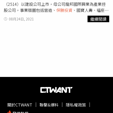
（2514）以建設公司上市，母公司龍邦國際興業為產業控
股公司，事業版圖包括營造、
保勝投資
、國寶人壽、福座開
發等生命殯葬業，還曾涉獵媒體新新聞雜誌，現任董事長劉
繼續閱讀
08月24日, 2021
偉龍原為龍巖董事長，今年1月為龍邦挖角過來上任，幕後
老闆即為國寶集團總裁、殯葬大亨朱國榮。有關朱國榮訊
息，多與社會事件有關，包括二次入獄、多起司法起訴案
件，例如涉及炒作松崗股票，還因入主國寶人壽經營虧損而
透過海外紙上公司及「零息債券」等財務操作，波及國寶損
失5億元鉅額價差，並牽涉收佣名義回扣等之嫌，再被檢察
官依違反《保險法》起訴。龍邦、國寶集團總裁朱國榮，近
期鮮少現身公開場合，愈趨低調。（圖／報系資料照）有媒
體形容，朱國榮「一路從澳門黑幫變成大老闆」，其傳奇發
跡故事還曾拍成電影，且觸及台新金、大同、農林公司經營
權，屢屢成為市場焦點，但近幾年來因官司纏身日趨低調。
此外，龍邦與泰山昔日盟友的關係，也備受外界質疑。為何
龍邦一路加碼泰山？一說是2018年泰山詹家為了力抗股東
保力達的經營權之爭，而透過幕僚法務團隊尋找盟友之中，
關於CTWANT
聯繫&爆料
隱私權政策
邀請龍邦買進泰山股權6℅加入，如今龍邦這三年來敲進的