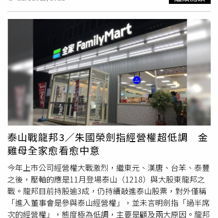
交易方式、時間、價格等等資訊，龍邦也質疑此賤賣行為的
公正性。另外龍邦也發表聲明表示會依法訴請法院恢復遭出
售的股份並召開股東臨時會，再由股東們決定是否出售。泰
山方面已於13日證實收到法院通知並迅即召開記者會，強調
此次交易行為一切合法，龍邦董事長劉偉龍此番言論已影響
泰山形象，將會對其提告妨害名譽加重會毀謗。對於劉偉龍
名下的
保勝投資
向法院請求禁止「泰山執行處分所持有的全
家便利商店股份有限公司股份之行為」，泰山表示已和律師
討論後續事宜，相關經營方針仍在評估中。
泰山戰龍邦3／朱國榮劍指經營權超低調 金
雞母全家愈看愈中意
今年上市公司經營權大戰激烈，繼東元、漢唐、台苯、泰豐
之後，壓軸的應是11月登場泰山（1218）與大股東龍邦之
戰。龍邦目前持股逾3成，仍持續敲進泰山股票，對外僅稱
「進入董事會是參與泰山經營權」，並未言明劍指「過半席
次的經營權」，態度極為低調，主要是顧及兩大原因。龍邦