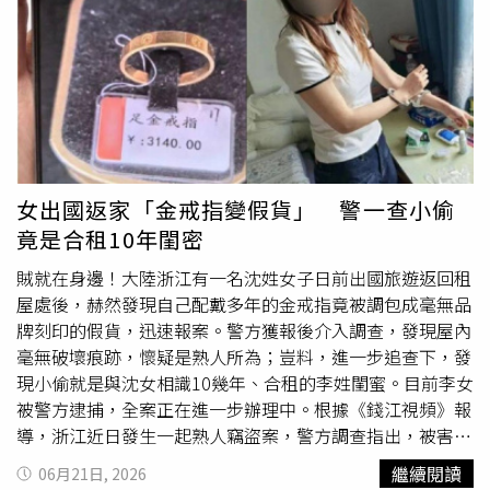
到場說明。許男持刀攻擊汶汶遭羈押。（圖／翻攝IG／＠
jessie.02.21）據《ETtoday》報導，許父到場時攜帶多份許
男就醫診斷證明，向警方表示兒子身心狀況長期存在嚴重問
題。許男曾就讀台北大學企管系，但自2005年起，陸續在
雙北地區涉及至少16起竊盜案件，犯案地點包括便利商店及
書店，
偷竊
物品多為DVD影集與雜誌。警方指出，許男過去
竊盜手法並不複雜，常將物品放入外套後直接離店，因此多
次遭店員發現。許男也曾在多家醫療院所接受診療或鑑定，
女出國返家「金戒指變假貨」 警一查小偷
累積至少17份精神診斷證明。許父向警方表示，家人過去長
竟是合租10年閨密
期照顧許男，但自己年事已高，已無力再管束兒子的行為。
警方調查期間，許父也進一步說明家庭狀況。據了解，許男
賊就在身邊！大陸浙江有一名沈姓女子日前出國旅遊返回租
長期未有穩定工作，生活開銷多仰賴父母支應。家屬表示，
屋處後，赫然發現自己配戴多年的金戒指竟被調包成毫無品
許男多年來有囤積物品習慣，曾將台北市大安區住處堆滿大
牌刻印的假貨，迅速報案。警方獲報後介入調查，發現屋內
量雜物，家人雖多次勸導仍未見明顯改善。後續家人另於新
毫無破壞痕跡，懷疑是熟人所為；豈料，進一步追查下，發
北市購屋，全家搬遷至土城區居住。另據《鏡報》報導，許
現小偷就是與沈女相識10幾年、合租的李姓閨蜜。目前李女
男大學同窗表示，許男學生時期性格孤僻，鮮少與同學互
被警方逮捕，全案正在進一步辦理中。根據《錢江視頻》報
動，也不參與聚餐或聯誼活動，且在上課時總會不自覺地瘋
導，浙江近日發生一起熟人竊盜案，警方調查指出，被害者
狂啃咬自己的大拇指咬到流血，令同學感到懼怕。畢業後，
沈女與李女為國中同學，兩人認識超過10年，出社會後合租
繼續閱讀
06月21日, 2026
許男幾乎未再與同學往來，直到這起持刀傷人事件曝光，部
一間公寓。沈女出於對閨密的完全信任，平時房門從不上