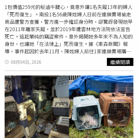
生活用品與食物，準備在旅館內避風頭，未料還沒等到風頭
1包價值259元的秘滷牛腱心，竟意外讓1名失蹤13年的婦人
過，就先等到警方上門。周男與境外集團配合TX-NFC中繼
「死而復生」。南投1名56歲陳姓婦人日前在連鎖賣場偷走
攻擊系統，將手機設定成刷卡機，複製信用卡資訊，迅速完
商品遭警方查獲，警方進一步確認身分時，卻驚訝發現她早
成跨國實體盜刷。（圖／示意圖、AI生成）周男第一次遭捕
在2011年離家失蹤，並於2019年遭雲林地方法院依法宣告
後，警方移送台北地檢署並建請羈押，卻因周男犯後拒絕交
死亡。這起單純的竊盜案件，意外揭開她多年來不為人知的
出手機密碼，無法第一時間獲得周男下手的直接證據，檢察
身世，也讓她「在法律上」死而復生。據《東森新聞》報
官訊後將周男無保請回，並限制出境出海；直到周男手機破
導，事件起因於去年11月，陳姓婦人前往1家連鎖賣場購
密，檢警掌握周男確切犯罪事證，火速前往周男的下榻處查
物，看到冷藏櫃內1包滷製入味的秘滷牛腱心，竟未付款便
繼續閱讀
08月04日, 2026
訪，卻未見周男身影。警方只能再組成鷹眼小組，調閱周邊
直接帶離店外。由於商品觸發防盜警報器，店員立即上前攔
監視器畫面，終於掌握周男疑似在台中出沒，最終持拘票於
查並報警處理。警方到場後，陳婦也隨即坦承竊取牛腱心的
台中一處旅館將人逮捕到案。然而在警方第二次將周男拘提
犯行。然而，警方在查驗她的身分資料時，卻發現陳姓婦人
到案前，周男已數度焦急詢問中國友人是否有順利離境方
在法律程序上，早已是1名「死亡人口」。根據資料顯示，
式，所幸遭警方及時逮捕，同時清查其來台後是否有相關同
陳婦於2011年離家後便失去音訊，家人多年來四處尋找仍
夥，初步確認僅有周男1人犯案。而周男第二次被捕後，遭
無結果。直到2018年，女兒依相關法律程序向法院聲請死
檢察官聲押獲准，並羈押至今，全案經台北地檢署7月27日
亡宣告，雲林地方法院最終於2019年8月正式裁定宣告陳婦
偵結後，依違反組織犯罪條例、竊盜、加重竊盜、偽造準文
死亡。沒想到，原本被認定已死亡的陳婦，竟在6年後因1起
書、詐欺得利與詐欺得利未遂罪嫌，提起公訴，具體求刑有
竊案而「復活」。對此，埔里分局鯉潭派出所副所長簡志龍
期徒刑9年以上。
表示，陳女當時離開賣場時因防盜警報器響起，被店員當場