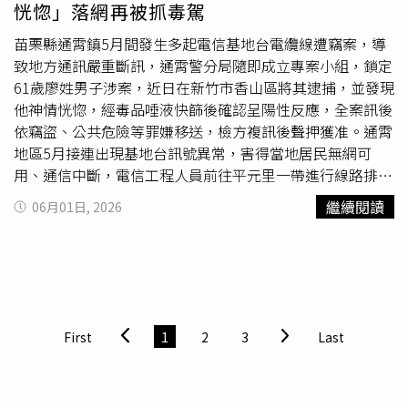
恍惚」落網再被抓毒駕
遍，但動保人士指出，現在社會觀念正逐漸改變。2023年
委託進行的民意調查顯示，反對狗肉與貓肉交易的聲浪持續
苗栗縣通霄鎮5月間發生多起電信基地台電纜線遭竊案，導
增加，尤其在年輕族群及寵物飼主間更為明顯，多數受訪者
致地方通訊嚴重斷訊，通霄警分局隨即成立專案小組，鎖定
支持全面禁止狗肉及貓肉產業。
61歲廖姓男子涉案，近日在新竹市香山區將其逮捕，並發現
他神情恍惚，經毒品唾液快篩後確認呈陽性反應，全案訊後
依竊盜、公共危險等罪嫌移送，檢方複訊後聲押獲准。通霄
地區5月接連出現基地台訊號異常，害得當地居民無網可
用、通信中斷，電信工程人員前往平元里一帶進行線路排查
時，當場目擊廖姓男子正
偷竊
電纜線，廖男眼見犯行曝光，
繼續閱讀
06月01日, 2026
立刻棄車逃逸。通霄警方獲報後不敢大意，立即成立專案小
組深入追查，並報請苗栗地檢署黃股檢察官吳宛真指揮偵
辦，最終鎖定他藏匿於新竹一帶，5月27日下午在香山將他
逮捕。專案小組見廖男騎機車現身，立刻一擁而上將其當街
攔下，而他落網時令雙眼無神、神情恍惚，警方立刻對他施
以唾液毒品快篩試劑檢驗，發現呈陽性反應。警方又在廖男
First
1
2
3
Last
車內起獲先前偷來的部分電纜線贓物，以及作案用的大型油
壓剪等犯案工具，他在偵訊時坦承不諱，供稱自己是因為毒
癮發作、缺錢買毒品才會鋌而走險，訊後遭依法送辦，檢方