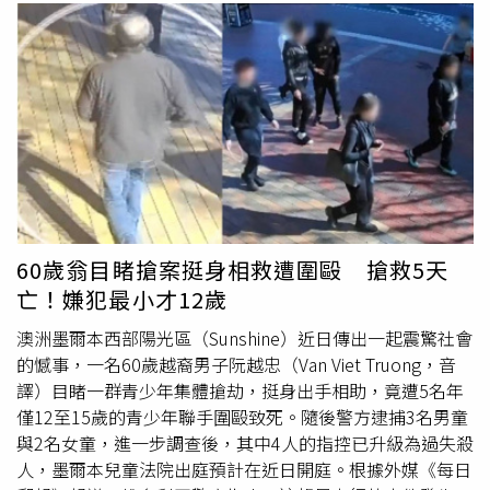
60歲翁目睹搶案挺身相救遭圍毆 搶救5天
亡！嫌犯最小才12歲
澳洲墨爾本西部陽光區（Sunshine）近日傳出一起震驚社會
的憾事，一名60歲越裔男子阮越忠（Van Viet Truong，音
譯）目睹一群青少年集體搶劫，挺身出手相助，竟遭5名年
僅12至15歲的青少年聯手圍毆致死。隨後警方逮捕3名男童
與2名女童，進一步調查後，其中4人的指控已升級為過失殺
人，墨爾本兒童法院出庭預計在近日開庭。根據外媒《每日