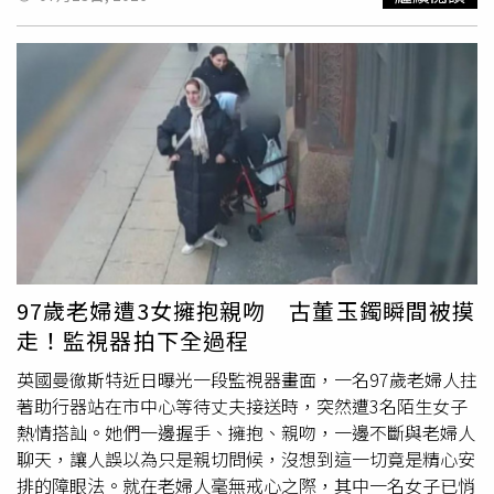
答：「下一題。」並說平時拍戲不會被問這樣的問題，只有
錢？你把一疊偷走人家要賺多久才能打平」，他也提到看被
遇到媒體時才會，坦言：「還是想自己的事情被關心。」
偷的伯伯哭真的很不捨，隨後Threads上也有網友分享抓到
該名竊犯的整個過程，有熱心的目擊民眾見狀急忙逮人，並
報警處理，隨後警方在老翁身上找到偷來的40張、總價8千
元的刮刮樂彩券，當場人贓俱獲。該名見義勇為的民眾表
示：「沒想到整個過程會被錄下來，我只是覺得做我該做的
事，也謝謝這麼多人支持我，也謝謝兩位大哥見義勇為，一
起幫忙，台灣人還是很有愛的！」根據《中時新聞網》報
導，萬華分局獲報後立即派遣警力到場，經調閱監視器且有
網友指認竊嫌，隨即把72歲簡姓男子上銬帶回，盜竊原因還
有待釐清中，也提醒民眾西門町人潮眾多，商家和攤販應提
高警覺，避免再次發生類似事件。
97歲老婦遭3女擁抱親吻 古董玉鐲瞬間被摸
走！監視器拍下全過程
英國曼徹斯特近日曝光一段監視器畫面，一名97歲老婦人拄
著助行器站在市中心等待丈夫接送時，突然遭3名陌生女子
熱情搭訕。她們一邊握手、擁抱、親吻，一邊不斷與老婦人
聊天，讓人誤以為只是親切問候，沒想到這一切竟是精心安
排的障眼法。就在老婦人毫無戒心之際，其中一名女子已悄