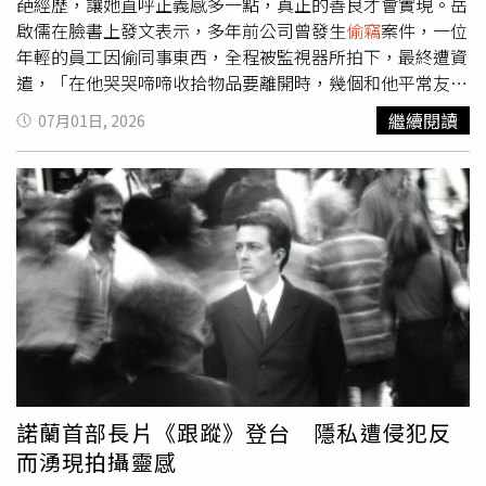
犯罪世界當中，失去原有的界線與判斷…。本片將於本週五
事件曝光後，不少網友對嫌犯「佛祖微笑就是同意」的辯解
葩經歷，讓她直呼正義感多一點，真正的善良才會實現。岳
（3日）在台灣獻映。中文版正式預告：
感到傻眼，直呼理由過於離譜，也有人認為寺廟近來竊案增
啟儒在臉書上發文表示，多年前公司曾發生
偷竊
案件，一位
加，相關單位有必要持續加強巡邏與安全維護。
年輕的員工因偷同事東西，全程被監視器所拍下，最終遭資
遣，「在他哭哭啼啼收拾物品要離開時，幾個和他平常友好
的同事陪著他、安慰他，送他到公司樓下。」岳啟儒說自己
繼續閱讀
07月01日, 2026
當下看到這一幕時驚訝不已，因沒人去安慰那位東西被偷的
同事，眾人彷彿忘了他才是受害者，「他們以為自己善良的
行動，其實是非不分，甚至傷害了受害者的心。（現在看來
也像是一種人際霸凌）」岳啟儒提到面對職場上和自己無關
的事端，的確有不同的生存策略，「為了關係和諧，所以不
指責不站邊；往後退當個不沾鍋，撇清並遠離是非圈。但我
常看到大家把私交擺前面。」岳啟儒提醒如果當事人和自己
有交情，更要小心會不會濫用同理心而把自己拖下水，還影
響公司對你的觀感，以為你們價值觀相近或者是同盟同夥。
「萬一這個紛爭屬於不公不義，或是犯法情事，像性騷擾或
霸凌這類重大事件，別因為交情而壞了判斷力。」岳啟儒指
出，害怕自己被討厭，以為善良是柔軟以對，反而曲解了善
諾蘭首部長片《跟蹤》登台 隱私遭侵犯反
良的定義，成為鄉愿，而工作上最忌諱當鄉愿的人，遲早吃
而湧現拍攝靈感
虧。「選擇做對的事，也許讓自己看起來強勢，也許你不習