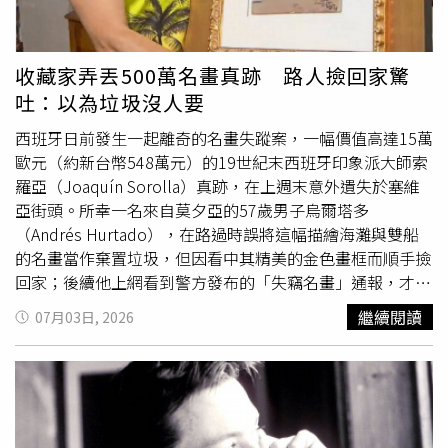
衝擊第一線從業人員薪資與勞動條件，也使勞資爭議頻傳，
希望顧客有需要時再主動詢問，但若完全不打招呼，又可能
讓整體產業背負不必要的負面標籤。可是，保全公會多次向
被投訴「店員連招呼都不打」。也有店員指出，主動介紹本
主管機關提出具體違規事證，並建請啟動聯合稽查，然而行
來就是工作內容，若不和顧客互動，還可能被認為工作不積
收藏家弄丟500萬名畫真跡 路人撿回家驚
政流程卻往往停留在公文往返，遲未見到具體查處成果，形
極。還有曾任服飾店員的網友補充，業界常要求員工主動促
吐：以為垃圾沒人要
同放任違法行為持續擴大，甚至間接誤導市場及民眾對非法
銷，甚至會管理個人業績排名，讓不少店員也感到壓力。原
業者的認知。台中市刑大大隊長紀延熹指出，出問題的樓管
PO也在留言中透露，自己高中時曾在服飾店工作，當時就
西班牙日前發生一起離奇的名畫失蹤案，一幅價值高達15萬
公司，主管機關是都發局，警方管不到。（圖／警方提供）
因為必須主動搭話和個人業績壓力，最後做了一年便離職，
歐元（約新台幣548萬元）的19世紀末西班牙印象派大師索
對此，台中市刑警大隊長紀延熹指出，警方可以管的，是合
感嘆「不想搭話的店員，和不想被搭話的客人，根本沒有人
羅亞（Joaquín Sorolla）真跡，在上週末意外遺失於塞維
法的保全公司，物業管理公司的主管機關是都發局，除非市
得利」。此外，也有網友指出，店員主動上前招呼不只為了
亞街頭。所幸一名來自莫夕亞的57歲男子烏爾塔多
府發動聯合稽查，否則警方沒有公權力可以介入此一亂象。
銷售，也有防止
偷竊
的作用，讓顧客知道店內有人注意狀
（Andrés Hurtado），在路過時誤將這幅描繪海灘與雙船
而都發局，面臨議員的問責，僅表示「後續跨局處聯合稽
況。 獨家／網熱議！彌生軒「兒童餐」含「米酒味醂」店
的名畫當作棄置垃圾，但因看中其精美的金色畫框而順手撿
查，將由警察機關主責，本局將依權責積極配合警察機關辦
員：有加酒精 小7店員「自掏腰包買電池」幫嬤修血壓機！
回家；後續他上網看到警方發布的「失竊名畫」通報，才驚
理相關作業，共同強化社區管理安全。」還是將皮球踢給警
官方回應了 我朋友糖尿病！店員誤上「有糖飲料」客要求
覺自己撿到寶，隨即主動聯繫警方物歸原主。根據外媒《衛
繼續閱讀
07月03日, 2026
方，看來，黑牌保全氾濫問題，恐怕在市場機制下，短期難
「免單」掀議論
報》報導，這起烏龍事件源於塞維亞（Seville）一個當地家
以解決。樓管公司雖然是都發局管理，但該局卻發文踢皮
族，該家族長期持有這幅珍貴的索羅亞作品，且有帶著畫作
球，表示「配合」警方稽查。（圖／議員周永鴻提供）
一同度假的特殊習慣。案發當日，該家族正準備驅車前往海
灘度假，不料在整理行李時，因後方車流不斷且喇叭聲此起
彼落，導致車主在焦慮下，不慎將靠在牆邊的畫作遺忘在路