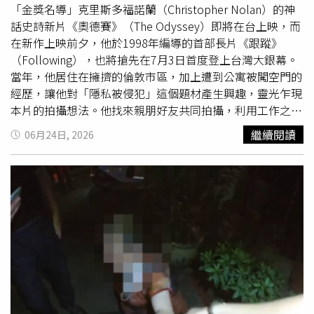
慣，但有時候善良的表現的確必須強勢。」她最後進一步說
「金獎名導」克里斯多福諾蘭（Christopher Nolan）的神
明：「同理心要判斷時機、對象，更重要的是對錯。不要因
話史詩新片《奧德賽》（The Odyssey）即將在台上映，而
為對方過去做過的好事，或是他曾經對你的好，而忽略他犯
在新作上映前夕，他於1998年編導的首部長片《跟蹤》
錯或犯法的事實。」
（Following），也將搶先在7月3日首度登上台灣大銀幕。
當年，他居住在擁擠的倫敦市區，加上遭到公寓被闖空門的
經歷，讓他對「隱私被侵犯」這個題材產生興趣，靈光乍現
本片的拍攝想法。他找來親朋好友共同拍攝，利用工作之餘
的週末，耗時一年，一點一滴累積片段而成。尤其諾蘭著名
繼續閱讀
06月24日, 2026
的「非線性敘事」手法，也早就在此時形成，該特色不僅是
劇本創作上的考量，諾蘭更透露是連戲的小妙招。曾執導
《全面啟動》（Inception）、《星際效應》
（Interstellar）、《奧本海默》（Oppenheimer）等多部
經典傑作的「金獎名導」克里斯多福諾蘭，由他編導的起點
之作《跟蹤》，即將首度登上台灣大銀幕。當年，他居住在
倫敦市區，每日面對擁擠來往的人潮，讓他開始思考人與人
之間的社會規範，想著：「跟蹤陌生人會是什麼感覺？」更
意識到那種行為，其實非常具有誘惑力；一旦踏上那條路
後，要停下來又會有多麼困難。同時，他剛好遭遇到公寓被
闖空門的經歷，讓他對於「隱私被侵犯」的主題產生興趣，