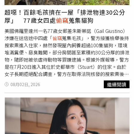
攔下，警方到場後她也坦承犯行，全案已依竊盜罪嫌移送偵
辦。雖然檢方今年7月正式撤銷陳姓婦人的死亡宣告，讓她
超噁！百餘毛孩擠在一屋「排泄物達30公分
在法律上重新恢復身分。不過，恢復法律人格並不代表免除
厚」 77歲女四處
偷竊
蒐集貓狗
責任，陳婦仍需面對
偷竊
行為所涉及的司法程序。
美國佛羅里達州一名77歲女郵差朱斯蒂諾（Gail Giustino）
涉嫌在送信途中四處「
偷竊
蒐集毛孩」，警方接獲檢舉後持
搜索票進入住家，赫然發現屋內飼養超過100隻貓狗，環境
堆滿糞便、惡臭難聞，部分房間甚至累積約30公分厚的排泄
物，隨即她被依虐待動物等罪嫌逮捕。根據外媒報導，警方
是在7月20日進入其位於史都華市（Stuart）的住家。由於
女子長期拒絕配合調查，警方在取得法院核發的搜索票後，
與消防及動物管制人員穿著防護衣進屋搜索。警方表示，屋
繼續閱讀
08月02日, 2026
內沒有空調及通風設備，高溫悶熱且充滿刺鼻惡臭，超過
100隻動物被關在籠內生活，其中約70隻為貓咪，其餘為狗
狗。警長布登西克（John Budensiek）表示，這是他在馬
丁郡見過最嚴重的動物囤積案件，「臭味令人難以忍受，屋
內熱得讓人窒息。」參與救援的人員指出，許多動物健康狀
況不佳，有些貓咪甚至因長期受創而一動也不動，並受到極
大的心理創傷。警方表示自2014年起，朱斯蒂諾住家就因