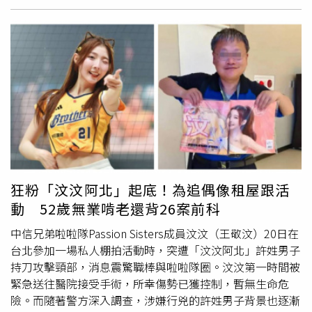
分同窗才透過年齡與影像比對，認出涉案者可能是昔日校
鎖；但李女不堪網路貸款，竟趁沈女出國旅遊期間，私自進
友。
入其房間，用預先在網路購買的低價假戒指，調包沈女戴了
多年的金戒指，並將真品變賣得手近人民幣3000元（約新
台幣14045元）以償還債務。警方表示，抵達現場勘查時發
現沈女租屋處門窗完好，馬上推斷是熟人所為。而沈女提起
經濟拮据的李女近期突然購買平板電腦，且不斷打探警方辦
案進度，行徑相當反常。辦案員警隨即對李女進行詢問，並
在其手機的網購「已刪除訂單」中，查獲購買假戒指與戒圈
調節器的鐵證，當場戳破李女的謊言。更令被害人震驚的
是，沈女又想起今年4月還曾遺失一只價值高達人民幣3萬多
元（約新台幣14萬元）的金手鐲。警方立刻清查李女的銀行
狂粉「汶汶阿北」起底！為追偶像租屋跟活
帳戶，果然發現4月份有一筆超過3萬元（約新台幣14萬
動 52歲無業啃老還背26案前科
元）並備註為「黃金回收」的異常進帳，且其回收的黃金克
重與外觀，與沈女遺失的手鐲完全吻合。在種種隱藏的電子
中信兄弟啦啦隊Passion Sisters成員汶汶（王敬汶）20日在
數據與鐵證面前，李女眼見無法抵賴，只能坦承所有
偷竊
犯
台北參加一場私人棚拍活動時，突遭「汶汶阿北」許姓男子
行。這場超過10年的深厚友情最終不敵一時貪念，李女以為
持刀攻擊頸部，消息震驚職棒與啦啦隊圈。汶汶第一時間被
自己計畫縝密，但終究難逃法網，目前全案已由當地警方依
緊急送往醫院接受手術，所幸傷勢已獲控制，暫無生命危
法移送並進一步偵辦中。
險。而隨著警方深入調查，涉嫌行兇的許姓男子背景也逐漸