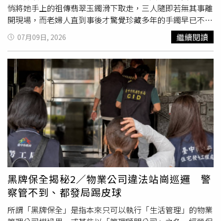
悄將她手上的祖傳翡翠玉鐲滑下取走，三人隨即若無其事離
開現場，而老婦人直到事後才驚覺珍藏多年的手鐲早已不翼
而飛。警方深入追查後發現，三人是長期合作的慣竊集團，
繼續閱讀
07月09日, 2026
數月內接連犯下多起類似案件，專門鎖定獨自外出及年長、
弱勢女性下手，最終全數落網並遭法院判刑。警方循線逮捕
3名涉案女子，法院認定她們涉及多起針對弱勢女性的搶劫
及竊盜案件，分別判處28至38個月徒刑。（圖／Greater
Manchester Police）警方表示，案件發生於今年1月10日下
午，97歲老婦人在曼徹斯特市中心戴爾街（Dale Street）
拄著助行器等候丈夫時，33歲的蓋塔席安（Geta Schian）
與27歲的塞佛拉馬扎拉切（Sefora Mazarache）主動上前搭
話，一人緊握她的手，另一人則張開雙臂擁抱並親吻她的臉
頰，藉由熱情互動迅速拉近距離。就在兩人成功吸引老婦人
注意力時，35歲的吉妮莎杜米特魯（Geneza Dumitru）從
側邊靠近，悄悄將她手腕上的古董翡翠玉鐲慢慢滑下取走，
黑牌保全揭秘2／物業公司違法站崗巡邏 警
整個過程流暢自然，三人得手後神色自若離開現場，老婦人
察管不到、都發局踢皮球
當下完全沒有察覺遭竊。監視器畫面成為警方破案的重要證
據。警方指出，三人長期分工合作，以熱情攀談、稱讚、擁
所謂「黑牌保全」是指本來只可以執行「生活管理」的物業