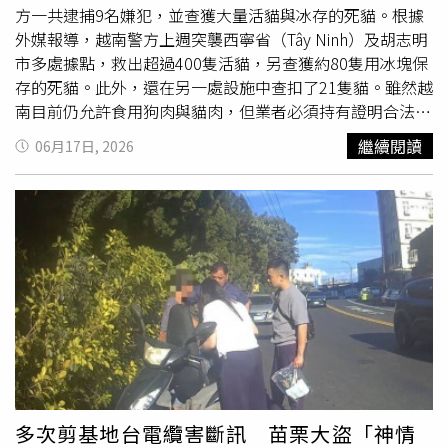
起竊盜案件，自1995年起便因嚴重強迫症持續就醫，多次
方一共逮捕9名嫌犯，並查獲大量活貓與冰存的死貓。根據
被診斷患有強迫性
偷竊
症，累積多達17份精神科診斷證明。
外媒報導，越南警方上週突襲西寧省（Tây Ninh）及胡志明
相關病史是否影響其刑事責任能力，後續將由司法機關進一
市多處據點，救出超過400隻活貓，另查獲約80隻用冰塊保
步認定。警方也發現，許男目前單身未婚，沒有固定職業，
存的死貓。此外，還在另一處設施中查扣了21隻貓。雖然越
雖然居住在台北市大安區，但日常生活與經濟來源長期仰賴
南目前仍允許食用狗肉與貓肉，但業者必須持有證明合法動
年邁父母支援。年過半百仍未建立穩定工作與收入，加上長
物來源的許可文件。警方表示，此次行動源自於胡志明市近
繼續閱讀
06月17日, 2026
年沉浸於追星生活，使其生活狀態與人際關係備受外界討
期頻繁發生寵物失竊案，經追查後鎖定並瓦解該犯罪團體。
論。案發後，警方已將許男逮捕到案，全案朝殺人未遂等方
嫌犯供稱過去3年間持續在越南南部各地設置陷阱捕捉及收
向偵辦。中信兄弟球團及汶汶所屬經紀公司也發布聯合聲
集貓隻。調查人員表示，遭竊貓咪會先被運往集中收容的場
明，譴責任何形式的暴力行為，並表示將全力協助汶汶後續
所，再轉賣給相關業者，每隔2至3天便會進行一次交易。動
醫療與復原工作，同時重新檢視藝人及啦啦隊成員參與活動
物保護團體17日發表聲明指出，目前已有約40隻失竊貓咪
時的安全機制，避免類似憾事再次發生。CTWANT提醒您：
順利與原飼主團聚。也感謝當地執法機關果斷行動，成功挽
不良行為，請勿模仿！
救大量動物生命，但也透露由於長期遭受折磨與惡劣環境的
影響，部分獲救貓咪後續仍不幸死亡。警方則表示案件仍在
進一步偵辦中。根據統計，越南每年約有500萬隻狗與100
萬隻貓遭捕捉、
偷竊
、販運並被屠宰作為食用肉品。動保團
體表示，有許多寵物是直接在住家遭竊，狗狗則常被摻有毒
藥的誘餌、電擊器及鐵鉗捕捉；貓咪則多半被彈簧式套索陷
多次剪基地台電纜害斷訊 苗栗大盜「神情
阱誘捕。儘管食用狗肉與貓肉在越南仍較其他亞洲國家普