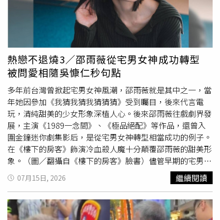
飼養動物的環境問題累積約65次違規紀錄，她目前被控虐待
動物及未提供動物足夠活動空間等罪名，已以5萬美元（約
新台幣161萬元）交保。警方指出救援期間有4隻貓逃離現
場，目前已尋回其中3隻。另外，一名友人也交出朱斯蒂諾
委託照顧的5隻小型寵物。據了解，截至當地時間7月29日
熱戀不退燒3／邵雨薇從宅男女神成功轉型
為止，救援協會已從屋內接收108隻動物，不少民眾每天前
被問愛相隨吳慷仁秒句點
往，希望找回失蹤已久的寵物，目前已有多名飼主成功與愛
貓、愛犬重逢。其中，尋找6歲愛貓「Patchy」長達7個月的
多年前台灣曾掀起宅男女神風潮，邵雨薇就是其中之一，當
Linh Nguyen表示，自己一直祈求奇蹟發生，如今終於找回
年她因參加《我猜我猜我猜猜猜》受到矚目，後來代言電
愛貓。
玩，清純甜美的少女形象深植人心。後來邵雨薇往戲劇界發
展，主演《1989一念間》、《極品絕配》等作品，還曾入
圍金鐘迷你劇集影后，是從宅男女神轉型相當成功的例子。
在《樓下的房客》飾演冷血殺人魔十分顛覆邵雨薇的甜美形
象。（圖／翻攝自《樓下的房客》臉書）儘管早期的宅男女
神形象為邵雨薇帶來人氣，但也限制了她的戲路，一度面臨
繼續閱讀
07月15日, 2026
瓶頸期，幸好在2016年主演《1989一念間》，該劇創下週
五華劇的最高收視紀錄。後續邵雨薇持續突破自我，在電影
《樓下的房客》飾演冷血殺人魔，顛覆形象的演出讓她入圍
了台北電影節最佳女主角獎，正式撕下了甜美可愛的標籤。