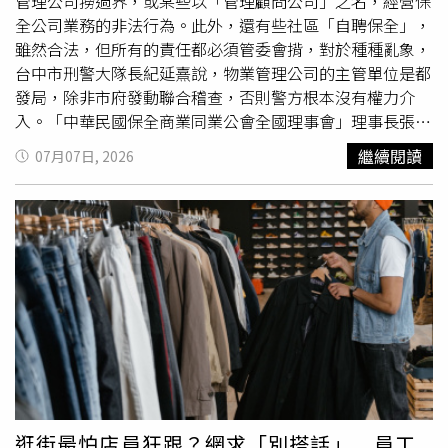
抱、親吻及肢體接觸等方式博取被害人信任，再趁對方分神
管理公司撈過界，或某些以「管理顧問公司」之名，經營保
時下手行竊，另由同夥在旁把風，彼此配合相當熟練，專門
全公司業務的非法行為。此外，還有些社區「自聘保全」，
鎖定獨自行動或防備能力較低的女性，是一個有計畫、有分
雖然合法，但所有的責任都必須管委會揹，對於種種亂象，
工的犯罪集團。調查顯示，97歲老婦人成為受害人之前不到
台中市刑警大隊長紀延熹說，物業管理公司的主管單位是都
兩小時，三人已在牛津路（Oxford Road）物色另一名正在
發局，除非市府發動聯合稽查，否則警方根本沒有權力介
等待女兒的女子。當時由兩名嫌犯負責聊天分散注意力，另
入。「中華民國保全商業同業公會全國理事會」理事長張達
一人則在附近監看動靜，其中一人趁著擁抱時企圖拔下女子
錩指出，「黑牌保全」係指物業公司與坊間沒有資本額限制
繼續閱讀
07月07日, 2026
手上的戒指，幸好被害人及時察覺異狀，大聲呼救，三人才
的「管理顧問公司」。前者正式名稱是「公寓大樓管理維護
倉皇離去，未能得手。警方還發現，三人早在2025年10月
公司」，其執業法源根據是「公寓大廈管理條例」，設立資
便開始犯案。10月9日，馬扎拉切在Rusholme地區接近一
本額為一千萬。依據法令上規定，「樓管公司」可以接手公
名正帶著兒子前往托兒所的母親，先不停稱讚母子兩人，再
寓大廈的管理、維護…等，簡單的說，就是「生活管理與服
突然抓住女子的手，強行拉扯戒指，甚至企圖奪走手機，直
務」，若牽涉到安全，例如門禁、巡邏、警衛、私領域（如
到女子放聲尖叫，她才迅速逃逸。同年11月27日，馬扎拉
車道出口）的交通指揮，則必須有保全公司牌照，才可以執
切又與席安盯上一名步行返家的女子，兩人假裝乞討食物及
業。因此，很多保全公司同時申請樓管公司牌照，以便提供
金錢，接著藉由擁抱將被害人帶往附近拱門，再趁其不備將
「一條龍服務」。問題是，當樓管公司撈過界，幹起安全管
手上的金手鐲拔走，得手後立即朝不同方向逃跑，藉此增加
制的保全業務，在沒有警方業務督導，所聘任保全員無須列
警方追查難度。警方蒐證後於今年1月14日將三人逮捕，並
冊管制，什麼人都可以幹，外部成本低，他們大可低薪壓
依多起搶劫、企圖搶劫及竊盜案件移送法辦。曼徹斯特皇家
價，因此對於貪小便宜的管委會來說，是有誘因的，也因
法院日前宣判，馬扎拉切因企圖搶劫罪遭判38個月有期徒
此，正牌保全公司打折扣戰，根本玩不過人家，這也形成
逛街最怕店員狂跟？網求「別搭話」 員工