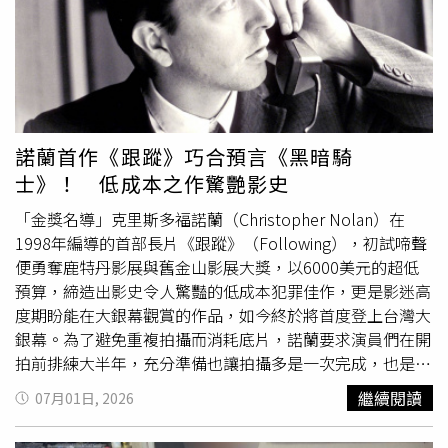
邊便開車離去。當他們抵達目的地發現畫作遺失後，隨即在
街頭張貼尋物啟事，雖然強調該畫具有「極高的情感價
值」，但為了防範歹徒，刻意隱瞞了畫家姓名與真實昂貴身
價。與此同時，正好與家人前往塞維亞度週末的57歲男子烏
爾塔多，在街上發現了這幅被遺忘的畫作，他純粹是覺得那
幅沉穩的金色古典畫框非常好看，以為是有人不要的家具垃
圾，便將其塞進後車廂帶回了325英里（約525公里）外的
諾蘭首作《跟蹤》巧合預言《黑暗騎
家中。回到家後，烏爾塔多出於好奇，利用生成式人工智慧
士》！ 低成本之作驚艷影史
（AI）對這幅畫進行了圖像檢索，沒想到AI給出的評估價格
高得令人咋舌，並指出這極可能是索羅亞的真跡。半信半疑
「金獎名導」克里斯多福諾蘭（Christopher Nolan）在
的烏爾塔多隨即將照片傳給馬德里的一家知名拍賣行進行專
1998年編導的首部長片《跟蹤》（Following），初試啼聲
家鑑定，鑑定人員迅速回覆他，該畫作就是索羅亞大師真
便勇奪鹿特丹影展與舊金山影展大獎，以6000美元的超低
跡，市值至少15萬歐元（約新台幣548萬元）。不過烏爾塔
預算，締造出影史令人驚豔的低成本犯罪佳作，更是影迷高
多在社群媒體上看到索羅亞真跡失竊的報導，確認自己撿到
度期盼能在大銀幕觀賞的作品，如今終於將首度登上台灣大
的是別人的所有物，主動致電警方澄清，並向警方解釋，這
銀幕。為了避免重複拍攝而消耗底片，諾蘭要求演員們在開
並非一起
偷竊
案，純粹是一場美麗的誤會，自己原本以為這
拍前排練大半年，充分準備也讓拍攝多是一次完成，也是他
只是沒人要的垃圾。目前西班牙警方已順利將這幅歷經波折
回憶這段歷程時，特別感到驕傲的部分，但在資源有限的情
繼續閱讀
07月01日, 2026
的名畫物歸原主，該家族對畫作能失而復得感到無比慶幸，
況下，片中場景幾乎是在劇組人員與親朋好友家中取景，他
並承諾將會贈送烏爾塔多一份「謝禮」以表感激。事實上，
對這困難的限制坦言：「我絕對不會再這樣做了！」《跟