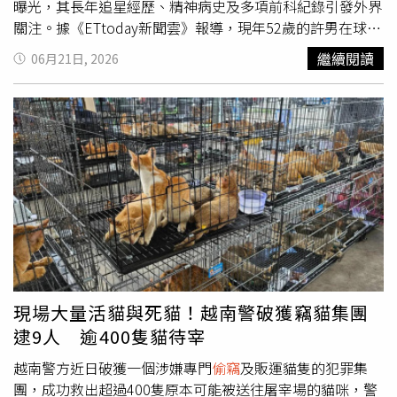
曝光，其長年追星經歷、精神病史及多項前科紀錄引發外界
關注。據《ETtoday新聞雲》報導，現年52歲的許男在球迷
圈並非陌生人物，因多年來頻繁參與汶汶相關活動，被不少
繼續閱讀
06月21日, 2026
球迷稱為「汶汶阿北」。自2023年起，他便開始積極追隨
汶汶的公開行程，無論是球場應援、粉絲見面會、寫真集販
售或周邊商品活動，都能見到其身影，甚至曾在社群平台分
享搶先購入商品的紀錄，高調表達對偶像的支持。知情人士
指出，許男近年幾乎將生活重心放在追星上，為了方便參與
各地活動，還特地在外租屋居住，形成「活動到哪、人就到
哪」的追星模式。由於長期頻繁出現在各種場合，其行為後
來逐漸讓汶汶及相關工作人員感到壓力。經紀公司評估後，
於今年5月透過社群平台與官方活動管道同步限制其接觸，
形同全面禁止參與相關互動。警方初步調查認為，許男疑似
無法接受遭到封鎖的結果，認為自己多年來投入大量時間、
金錢與心力支持偶像，卻遭到排拒，因此情緒逐漸累積。案
現場大量活貓與死貓！越南警破獲竊貓集團
發當天，他涉嫌混入私人棚拍活動現場，趁機持刀攻擊汶
逮9人 逾400隻貓待宰
汶，導致對方頸部受傷送醫。確切犯案動機及預謀程度，仍
有待檢警進一步釐清。除了追星背景受到關注外，許男過去
越南警方近日破獲一個涉嫌專門
偷竊
及販運貓隻的犯罪集
的司法紀錄同樣令人側目。根據判決資料顯示，他曾涉及26
團，成功救出超過400隻原本可能被送往屠宰場的貓咪，警