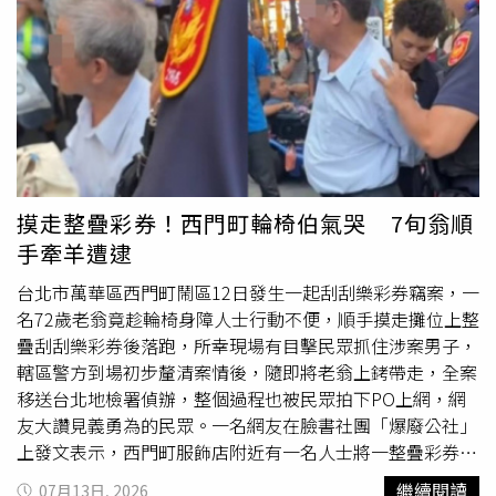
邵雨薇因《比悲傷更悲傷的故事：影集版》入圍金鐘獎。
（圖／Netflix提供）到了2020年，邵雨薇演出《比悲傷更悲
傷的故事：影集版》，飾演獨自撫養生病兒子的單親媽媽，
即便生活面臨龐大的經濟與照顧壓力，仍用滿滿的愛陪伴兒
子，與王柏傑、童星白潤音有精彩對手戲，並首度入圍金鐘
迷你劇集女主角獎，雖然最後敗給了林辰唏，但也讓外界看
到了她的實力。邵雨薇在《人浮於愛》有精彩演出。（圖／
翻攝自邵雨薇臉書）近期邵雨薇也有不少作品播出，像是在
摸走整疊彩券！西門町輪椅伯氣哭 7旬翁順
《人浮於愛》飾演因家道中落與過去遭性暴力的創傷，內心
手牽羊遭逮
極度缺乏安全感而產生
偷竊
癖的蛇蠍美人，還有與王柏傑二
搭合作《動物園》，精準還原了保育員的日常與辛勞，是一
台北市萬華區西門町鬧區12日發生一起刮刮樂彩券竊案，一
部相當治癒的好劇。接下來邵雨薇的新作品《來！金來
名72歲老翁竟趁輪椅身障人士行動不便，順手摸走攤位上整
號！》也即將播出，她的角色是對應原版《梨泰院Class》
疊刮刮樂彩券後落跑，所幸現場有目擊民眾抓住涉案男子，
權娜拉飾演的吳秀娥，相當令人期待。名字常與男友吳慷仁
轄區警方到場初步釐清案情後，隨即將老翁上銬帶走，全案
綁在一起讓邵雨薇相當無奈。（圖／翻攝自邵雨薇臉書）雖
移送台北地檢署偵辦，整個過程也被民眾拍下PO上網，網
然已經有了不少代表作品，但外界總會將她與吳慷仁綁在一
友大讚見義勇為的民眾。一名網友在臉書社團「爆廢公社」
起，先前她出席記者會時，被問到男友赴中國發展，她表示
上發文表示，西門町服飾店附近有一名人士將一整疊彩券放
兩人還是有時間能相處，至於會不會想愛相隨？她立刻回
進口袋後離開，「人家伯伯很努力的賣彩券，一張才賺多少
繼續閱讀
07月13日, 2026