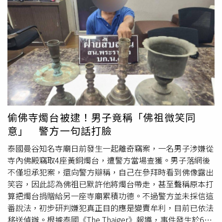
這已不是西班牙近期首度發生百萬藝術品「走失」的烏龍，
蹤》由傑瑞米西奧伯德（右）與艾力克斯霍烏（左）領銜主
去（2025）年10月有一幅價值60萬歐元（約新台幣2100萬
演。（圖／采昌提供）「金獎名導」克里斯多福諾蘭僅以
元）的畢卡索靜物畫作在運送途中失蹤，警方大動作搜尋3
6000美元成本，完成首部長片作品《跟蹤》。為了避免重
週後，才發現根本沒出城，而是被失主的鄰居誤當成無人認
複拍攝而消耗底片，諾蘭要求演員們在開拍前進行為期半年
領的快遞包裹「好心收留」。
的排練，他分享：「我們把電影裡的每一場戲，都像舞台劇
一樣反覆排練，如此一來，當我們抵達拍攝地點時，就能立
刻開拍，迅速把整場戲完成。」充分的事前準備，也讓拍攝
時幾乎一次搞定，演員的驚人表現，更是他回憶這段經歷尤
其驕傲的部分，卻也對如此困難的限制坦言絕對不會再這樣
做了，並補充：「那其實相當瘋狂，但這也是剛開始拍電影
偷佛寺燭台被逮！男子竟稱「佛祖微笑同
時最有趣的事情，你根本不知道自己對演員施加了多大的限
意」 警方一句話打臉
制，但他們卻迎難而上，交出如此出色的表演。」由於片中
場景幾乎是在劇組人員與親朋好友的家中取景，在資源有限
泰國曼谷知名寺廟日前發生一起離奇竊案，一名男子涉嫌從
的情況下，讓電影呈現出真實質感。值得一提的是，片中有
寺內佛殿竊取4座黃銅燭台，遭警方當場查獲。男子落網後
一幕明顯可見的「蝙蝠俠」貼紙，恰巧跟諾蘭多年後執導的
不僅坦承犯案，還向警方辯稱，自己在參拜時看到佛像露出
《黑暗騎士》系列形成有趣巧合。當他再度重看本片時，也
笑容，因此認為佛祖已默許他將燭台帶走，甚至聲稱原本打
覺得相當有意思：「光是看這些來自我們過去的事物，就已
算把燭台捐贈給另一座寺廟累積功德。不過警方並未採信這
經是種很特別的體驗。片中沒有任何東西是刻意擺進去的，
番說法，初步研判嫌犯真正目的應是變賣牟利，目前已依法
沒有特別設計，就是傑瑞米（Jeremy Theobald）當時真正
移送偵辦。根據泰國《The Thaiger》報導，事件發生於6月