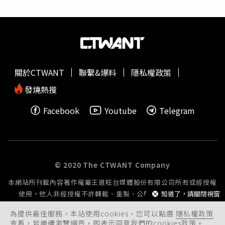
則聲請羈押獲准。通霄分局長蘇立琮表示，對於影響民生通
訊及危害公共安全之犯罪，必定強力查緝、嚴正執法，並將
持續加強查察資源回收場及易銷贓場所，全力維護轄區治安
與民眾財產安全。
關於CTWANT
聯繫&爆料
隱私權政策
發燒熱搜
Facebook
Youtube
Telegram
© 2020 The CTWANT Company
本網站所刊載內容著作權屬王道旺台媒體股份有限公司所有或經授權
使用，他人非經授權不許轉載、重製、公開播送或公開傳輸。
知道了，請關閉視窗
為提供最佳服務，本站使用cookies，您可以點選
隱私權政策
查看，若繼續瀏覽網頁，即表示同意我們的cookies政策。