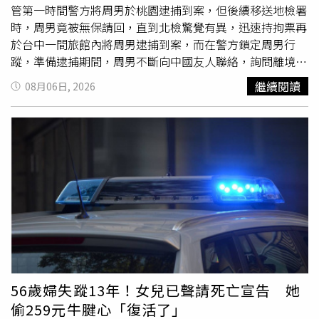
管第一時間警方將周男於桃園逮捕到案，但後續移送地檢署
時，周男竟被無保請回，直到北檢驚覺有異，迅速持拘票再
於台中一間旅館內將周男逮捕到案，而在警方鎖定周男行
蹤，準備逮捕期間，周男不斷向中國友人聯絡，詢問離境的
方法。據了解，56歲的港籍周姓男子利用
偷竊
他人財物，盜
繼續閱讀
08月06日, 2026
取他人信用卡後，與國外盜刷集團合作，偽造信用卡感應收
款設備進行交易，繞過線上刷卡需OTP驗證等方式，將手機
改造成刷卡機，使境外交易得以偽裝成「實體刷卡交易」。
只要每成功盜刷一筆，周男就可從中獲得45%的抽成，讓周
男3度來台就獲利至少100萬元，甚至還在香港下斡旋金，
準備買房。周男利用人流量大的捷運站，趁機偷走民眾錢
包，竊取裡面的財物外，更瞄準信用卡，與境外不法集團聯
手盜刷。（圖／示意圖、報系資料照）據悉，周男行事作風
相當謹慎，其來台下手時專挑人流最大的繁忙捷運站下手，
從而提高得手率，為躲避警方查緝，周男每一次得手都會進
入附近廁所變裝，置換身上上衣，或是戴上帽子與口罩，降
低遭監視器拍到的風險。而周男今年3月下手得逞後，旋即
56歲婦失蹤13年！女兒已聲請死亡宣告 她
收手不幹，迅速離開台北前往桃園一處旅館躲藏，更是買好
偷259元牛腱心「復活了」
成套上衣、褲子，就連鞋子也全數換新，同時大量購買日常