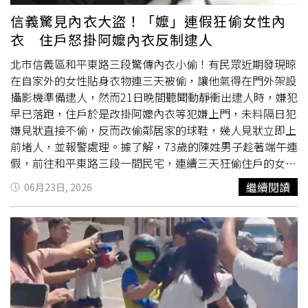
他對此表示：「我們共同遵守的社會規範，讓我們得以一起
信義驚見內衣大盜！「嬤」連假狂偷女性內
生活，但我對那些選擇不再遵守規範的人開始感到好奇，他
衣 住戶怒掛阿嬤內衣反制逮人
們為什麼會這麼做？又是什麼驅使他們跨越那條界線？」也
因此他融合兩者，開始發展本片劇本。克里斯多福諾蘭透露
北市信義區和平東路三段驚傳內衣小偷！有民眾近期發現晾
因為他公寓被闖空門，讓他催生出《跟蹤》靈感，圖為男主
在自家外的女性貼身衣物連三天被偷，讓他氣得在門外架設
角傑瑞米西奧伯德。（圖／采昌提供）克里斯多福諾蘭在製
攝影機準備逮人，然而21日晚間聽聞動靜衝出逮人時，嫌犯
作首部長片《跟蹤》時，找來親朋好友共同拍攝，利用工作
早已落跑，住戶於是改掛阿嬤內衣等犯嫌上門，未料隔日犯
之餘的週末，每次拍兩到三分鐘片段，耗時一年，一點一滴
嫌見狀直接不偷，反而改偷鄰居家的球鞋，幾人見狀立即上
累積而成。而他知名的「非線性敘事」手法，也在撰寫本片
前堵人，並報警處理。據了解，73歲的陳姓男子趁著端午連
劇本時早已決定，這不僅是創作上的考量，他更透露：「這
假，前往和平東路三段一間民宅，連續三天狂偷住戶的女性
真的是一部完全沒預算的電影，而我寫劇本時，就已經考慮
內衣褲，讓住戶氣得怒裝監視器逮人，同時改掛阿嬤內衣，
繼續閱讀
06月23日, 2026
到這點，所以非線性的結構，反而幫助我們以一種很自然的
就等犯嫌上勾。未料，陳姓男子22日凌晨再度前往犯案，其
方式維持連戲。」拍攝期間，相較於傳統形式，會讓整場戲
發現原本的女性內衣褲竟換成阿嬤內衣，直接放棄不偷，反
的所有內容拍攝齊全，他在現場卻只拍攝必要的片段與對
而盯上鄰居家的球鞋，將球鞋偷走，卻被早已守株待兔的住
話，更會在拍攝當下於腦海當中事先「剪輯」電影。如此一
戶衝出門逮住，並報警處理。警方獲報到場後，發現陳男身
來，不僅能夠節省底片成本，他更認為是身為導演的重要紀
著女裝，當場將人逮捕到案。全案依竊盜罪嫌移送偵辦。信
律：「在腦中就已經決定成片會是什麼樣子，我認為是一種
義分局籲請民眾加強住家周邊防竊措施，若發現可疑人士於
很有價值的能力，特別是在拍攝進度緊迫、光線快要消失，
社區周邊徘徊，請立即通報警方，共同維護居住安全環境。