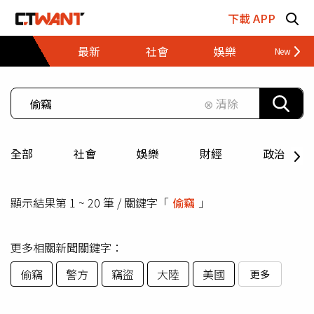
跳至主要內容區塊
下載 APP
最新
社會
娛樂
財經
⊗ 清除
全部
社會
娛樂
財經
政治
顯示結果第 1 ~ 20 筆 / 關鍵字「
偷竊
」
更多相關新聞關鍵字：
偷竊
警方
竊盜
大陸
美國
更多