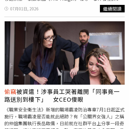
住的地方，並沒有特別佈置場景，只是根據他實際生活的環
28日，地點位於曼谷知名古剎臥佛寺（Wat Pho）。由於寺
繼續閱讀
07月01日, 2026
境，讓那場戲自然地成立。」在拍攝《跟蹤》時，即使因為
廟近來頻傳竊盜及扒手案件，轄區帕那空警局已派員進駐巡
低預算而面臨各種限制，僅有少量演員、工作人員與器材，
邏。當天警方巡查時，發現一名男子手提黑色塑膠袋從佛殿
靠著朋友的熱忱與幫忙而完成，但卻讓諾蘭認為在創作上更
走出，神情慌張、行跡可疑，隨即上前盤查，結果在袋內查
加自由，甚至成為設計故事的依據：「如果你沒有把這些限
獲4座屬於寺廟的黃銅燭台，當場將男子逮捕。男子接受偵
制預先寫進劇本裡，它們很快就會變成創作上的限制，但如
訊時坦承拿走燭台，但堅稱自己並非
偷竊
。他表示，當時正
果你在寫劇本時，就已經知道自己將面對哪些限制，並作為
在佛殿內誠心禮佛，抬頭時看見佛像對著自己微笑，因此誤
設計故事的依據，那麼這些限制反而會轉化成自由。」這也
以為佛祖已同意他將燭台帶走。他還向警方表示，原本打算
讓他在多年後回首這部作品時感嘆：「非常懷念那種即
把這些燭台送往泰國烏泰他尼府（Uthai Thani）的另一間寺
興！」這部由諾蘭一手包辦編劇、導演、攝影、剪輯、監製
廟供奉，希望藉此累積功德，因此認為自己的行為並無惡
的首部編導長片《跟蹤》，劇情描述失魂落魄的作家比爾
意。然而，警方調查後並未接受男子的說法。警方指出，嫌
（傑瑞米西奧伯德飾演），為了替小說尋找靈感，開始在倫
犯沒有固定住所，但也沒有精神疾病或意識異常的跡象，因
敦街頭跟蹤陌生人，並設下嚴格規範，限制自己的跟蹤對象
此認為其供詞缺乏可信度，初步研判真正犯案動機仍是竊取
偷竊
被資遣！涉事員工哭著離開「同事竟一
與時長。沒想到，他卻被一位充滿魅力的俊俏男子科布（艾
寺廟財物後轉售換取現金，而非如他所稱只是想捐贈給其他
路送別到樓下」 女CEO傻眼
力克斯霍烏飾演）吸引，不僅打破自己的跟蹤規定，更被科
寺廟。寺方也出面證實，佛殿內所有法器、供具及宗教用品
布識破他的窺視行為。身為盜賊的科布，反過來以「指導」
皆屬寺廟財產，從未授權任何信眾或民眾自行取走，更不可
《職業安全衛生法》新增的職場霸凌防治專章7月1日起正式
之名，引領比爾進入入室行竊的世界。隨著兩人犯下
偷竊
、
能有所謂「佛祖同意搬走供品」的情況。警方最後依涉嫌在
施行，職場霸凌是否能就此絕跡？有「公關界女強人」之稱
勒索、窺視住戶私生活等一項項不法行為，比爾也逐漸深陷
公共宗教場所竊盜罪嫌，將男子移送帕那空警局依法偵辦。
的仲誼集團執行長岳啟儒，日前就在社群平台上分享一段奇