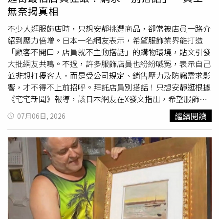
刑；席安因企圖竊取他人財物罪判處28個月徒刑；杜米特魯
「劣幣驅逐良幣」。至於「管理顧問公司」，更加百無禁
無奈揭真相
則因搶劫罪判處28個月徒刑。大曼徹斯特警方表示，這類案
忌，人員龍蛇混雜，台中市發生過多起社區保全人
偷竊
住戶
件利用人們對陌生人善意及信任作為犯案工具，尤其刻意挑
財務，監守自盜，偽造收款單據，盜用管理費或其他公款等
不少人逛服飾店時，只想安靜挑選商品，卻常被店員一路介
選年長者及弱勢族群下手，性質相當惡劣。警方強調，絕不
案件，幾乎都是這類「管理顧問公司」接管的社區發生的，
紹到壓力倍增。日本一名網友表示，希望服飾業界能打造
容忍任何搶劫及竊盜犯罪，將持續追查並依法究辦，也希望
出了事！管委會不打官司，不花錢假扣押，還真的求償無
「顧客不開口，店員就不主動搭話」的購物環境，貼文引發
此次判決能向犯罪者發出明確警告，只要犯案，警方一定會
門。此外，還有所謂的「自聘保全」，就是小社區的管委
大批網友共鳴。不過，許多服飾店員也紛紛喊冤，表示自己
追究到底。警方同時提醒民眾，若在公共場所遇到陌生人突
會，為了省錢，自己聘僱管理員，守著大樓門口，做一些簡
並非想打擾客人，而是受公司規定、銷售壓力及防竊需求影
然過度熱情地攀談、握手、擁抱或刻意靠近身體，應提高警
單收發、巡邏的服務。這些自聘保全人員在十年前，根本不
響，才不得不上前招呼。拜託店員別搭話！只想安靜逛根據
覺，並隨時留意戒指、手鐲、項鍊及手機等貴重物品是否仍
受勞基法保障，因此薪資壓得很低，一分錢一分貨，當然談
《宅宅新聞》報導，該日本網友在X發文指出，希望服飾店
在身上；若發現可疑人士或遭遇類似情況，應立即向警方報
不上服務品質，甚至發生多起糾紛。可是，自聘保全並不違
能做到顧客進店後不主動搭話，除非顧客先詢問，試穿時也
繼續閱讀
07月06日, 2026
案，以降低受害風險。
法，但張達錩強調，如果發生事故，所有的責任都必須由聘
不要干涉。他直言，自己只是想一個人慢慢看衣服，甚至認
任者，也就是管委會負責，而管委會掌握的錢，還不是住戶
為有些商品最後沒被買下，就是因為店員過度熱情搭話，讓
的公積金？換句話說，為了省錢而自聘保全，住戶安全沒保
顧客無法好好挑選。貼文曝光後，不少網友留言認同，表示
障，出了事，還是住戶自己買單。此外，張達錩透露，其實
最怕一進店就被店員跟著介紹，明明只是想安靜逛逛，卻因
真正管委會自聘的情況不多，多數是「管理顧問公司」假借
壓力太大失去購買意願。也有人分享，曾在眼鏡店挑商品
「自聘」之名，非法承攬業務；一旦發生事故，最後責任還
時，被店員一路跟著說話，即使委婉表示想自己看，仍無法
是要回到管委會身上。張達錩強調，當前市場有超過九成案
擺脫，直呼「真的很可怕」。還有人坦言，後來乾脆改去大
件幾乎淪為「價格決定一切」，不少管委會在招標或委外過
型連鎖店購物，因為比較不會被打擾。店員無奈曝原因不
程中過度追求低價，迫使合法業者只能不斷壓縮成本，最終
過，許多服飾店員也留言透露苦衷。有人表示，自己其實也