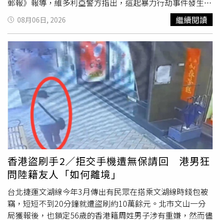
郵報》報導，維多利亞警方指出，這起暴力行劫事件發生於
1日下午，涉案的5名青少年包括3名年齡分別為12歲、13歲
繼續閱讀
08月06日, 2026
及15歲的男童，以及2名14歲女童；一行人搶劫在地一間商
店，並於街頭與店家爆發拉扯，而60歲越裔男子阮越忠挺身
相助，卻不敵5人圍攻，頭部受重傷當場倒地。警方獲報趕
抵現場，將5人逮捕並依涉嫌聚眾滋事、暴力秩序破壞及意
圖造成嚴重傷害等罪名起訴。而阮男被送醫急救，5天後宣
告不治，留下妻子與兩名子女。在2日開庭時，僅有一名13
歲男童被撤銷指控，但其餘4人的罪狀在6日升級為過失殺人
罪，墨爾本兒童法院預計近日將再開庭。同街業者透露，阮
男幾十年來每週工作七天、從不休息，是公認勤奮且熱心社
區事務的好人，如今卻因挺身幫忙遭遇死劫，讓眾人相當不
捨。當地商業協會指出，該區青少年犯罪、街頭滋擾與治安
惡化問題已有段時日，商家不僅面臨整體經濟不佳的經營壓
香港盜刷手2／拒交手機遭無保請回 港男狂
力，更長期承受
偷竊
與破壞行為的威脅，呼籲當局必須拿出
問陸籍友人「如何離境」
實質作為，徹底解決治安危機。
台北捷運文湖線今年3月傳出有民眾在搭乘文湖線時錢包被
竊，短短不到20分鐘就遭盜刷約10萬餘元。北市文山一分
局獲報後，也鎖定56歲的香港籍周姓男子涉有重嫌，然而儘