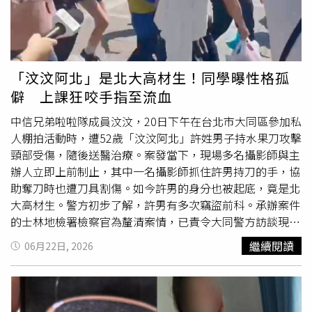
或是時間不夠的時候；因為你必須立刻做決定，不可能把所
有角度都完整拍完，也不可能照原本計畫拍攝所有內容，必
須當下立即判斷，什麼才是最重要的。」《跟蹤》劇情描述
失魂落魄的作家比爾（傑瑞米西奧伯德飾演），為了替小說
尋找靈感，開始在倫敦街頭跟蹤陌生人，並設下嚴格規範，
「汶汶阿北」是北大高材生！同學曝性格孤
限制自己的跟蹤對象與時長。沒想到，他卻被一位充滿魅力
僻 上課狂咬手指至流血
的俊俏男子科布（艾力克斯霍烏飾演）吸引，不僅打破自己
的跟蹤規定，更被科布識破他的窺視行為。身為盜賊的科
中信兄弟啦啦隊成員汶汶，20日下午在台北市大同區參加私
布，反過來以「指導」之名，引領比爾進入入室行竊的世
人棚拍活動時，遭52歲「汶汶阿北」許姓男子持水果刀攻擊
界。隨著兩人犯下
偷竊
、勒索、窺視住戶私生活等一項項不
頸部受傷，隨後送醫治療。案發當下，現場多名攝影師與主
法行為，比爾也逐漸深陷犯罪世界當中，失去原有的界線與
辦人立即上前制止，其中一名攝影師抓住許男持刀的手，協
判斷…。中文版正式預告：
助奪刀時也遭刀具割傷。如今許男的身分也被起底，竟是北
大高材生。警方初步了解，許男有多次竊盜前科。承辦案件
的士林地檢署檢察官為釐清案情，已責令大同警方訪談現場
傷者、活動參與者及許男家屬，並將許男依殺人未遂罪嫌移
繼續閱讀
06月22日, 2026
送偵辦，昨晚間遭羈押不禁見。案發後，大同警方分別前往
醫院訪查受傷攝影師與汶汶，也向當時參與棚拍活動的其他
粉絲了解事發經過。許男落網後雖未受傷，但情緒激動，並
行使緘默權，未對案情表示意見。警方也通知許男85歲父親