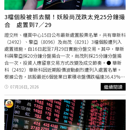
3檔個股被抓去關！妖股尚茂跌太兇25分鐘撮
合 處置到7／29
證交所、櫃買中心15日公布最新處置股票名單，共有華新科
（2492）、擎亞（8096）及尚茂（8291）3檔個股遭列入
處置措施，自16日起至7月29日實施分盤交易。其中，華新
科與擎亞採20分鐘分盤撮合一次，尚茂則採25分鐘分盤撮
合一次，投資人應留意交易方式改變及成交節奏。● 華新
科（2492）華新科因近期股價波動劇烈遭列入處置名單。
根據公告，該股最近6個營業日累積收盤價跌幅達36.43%，
且最近6個營業日起兩個營業日收盤價
價差
達120.5元，因此
繼續閱讀
07月16日, 2026
自7月16日起至29日止，改採20分鐘分盤撮合一次。● 擎
亞（8096）擎亞同樣遭列為處置股，處置期間自7月16日至
29日，採20分鐘分盤撮合一次。公告指出，擎亞當日本益
比為85.38倍、股價淨值比7.53倍，約為所屬產業類別平均
股價淨值比的2.53倍，加上當日週轉率達13.56%，顯示交
易熱度偏高，因此遭主管機關列入處置名單。● 尚茂