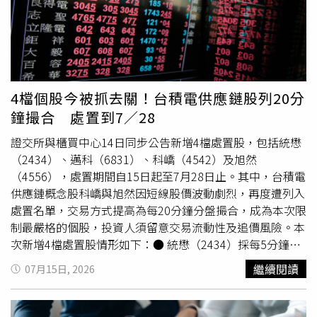
（8291）尚茂因近期股價持續重挫，再度遭列入處置股。
根據公告，該股最近6個營業日累積最後成交價跌幅達
38.23%，因此自7月16日至29日採25分鐘分盤撮合一次，
也是此次3檔個股中處置最嚴格者。尚茂今年以來股價波動
劇烈，已多次遭列為注意股及處置股，交易情況持續受到市
場關注。
4檔個股今被抓去關！台積電供應鏈股列20分
鐘撮合 處置到7／28
證交所與櫃買中心14日同步公告新增4檔處置股，包括統懋
（2434）、邁科（6831）、科嶠（4542）及旭然
（4556），處置期間自15日起至7月28日止。其中，台積電
供應鏈概念股科嶠與旭然因短線股價波動劇烈，再度遭列入
處置名單，交易方式提高為每20分鐘分盤撮合，成為本次限
制最嚴格的個股，投資人須留意交易流動性及追價風險。本
次新增4檔處置股情形如下：● 統懋（2434）採每5分鐘分
盤撮合。最近6個營業日累積收盤價上漲28.53%，成交量放
繼續閱讀
07月15日, 2026
大至近60個營業日日平均成交量5.86倍，周轉率達
28.53%；近30個及60個營業日起算兩個營業日收盤價漲幅
分別達102.15%及154.14%，符合處置標準。● 邁科