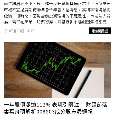
評估自身的風險承受能力，並建議採取長期投資的視角，不
而持續居高不下，Fed 進一步升息將具備正當性，這意味著
宜僅以單一時間點的績效表現作為投資決策的唯一依據。※
市場不宜過度期待聯準會今年會大幅降息，高利率環境恐將
免責聲明：文中所提之個股、基金內容僅供參考，並非投資
延續一段時間。面對當前投資環境的不確定性，市場法人認
建議，投資人應獨立判斷，審慎評估風險，自負盈虧。
為，若僅布局單一股票資產，容易受到市場劇烈震盪影響；
若完全轉向債券，又可能錯過股市長期成長機會，因此，不
繼續閱讀
07月13日, 2026
少投資人開始轉向，同時配置股票與債券的「平衡型
ETF」。以凱基雙核收息債股平衡ETF（00981T）為例，其
採股債平衡配置，約70%布局全球BBB級中長天期公司債，
30%配置台股市值前25大龍頭企業，打造出「收益＋增
值」攻防兼備的黃金比例。在股市受地緣政治事件干擾時，
70%的投資等級公司債可望提供較穩定的票息收入，並有助
降低整體投資組合波動；當市場回穩上攻時，30% 的台股
權值股則受惠於 AI、高效能運算（HPC）等長期產業趨勢，
仍具備中長期成長潛力，參與台灣大型權值股的成長機會，
相較於單壓股票或債券，這種股債平衡策略更有助於分散市
場風險，大幅提高資產配置效率。尤其在降息步調趨於保守
的當下，債券資本利得空間雖受限，但高利率也代表債券票
一年股價漲逾112% 表現引關注！ 財經部落
息收益可望維持在相對高檔，在目前的高殖利率環境下，投
客葉育碩解析009803成分股布局邏輯
資人不必等到降息正式啟動，當前反而是布局高品質固定收