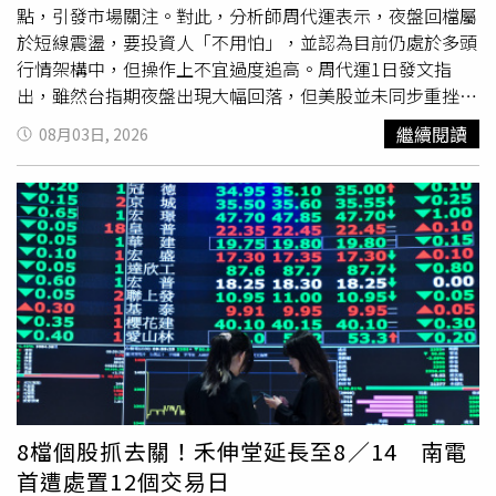
價差
門檻為300元；股價超過2000元至3000元者，
價差
門
點，引發市場關注。對此，分析師周代運表示，夜盤回檔屬
檻提高至450元，之後每增加1000元，
價差
標準再增加150
於短線震盪，要投資人「不用怕」，並認為目前仍處於多頭
元。證交所表示，調整後可避免高價股因正常價格波動而過
行情架構中，但操作上不宜過度追高。周代運1日發文指
度受到限制。證交所強調，未來注意及處置相關制度將建立
出，雖然台指期夜盤出現大幅回落，但美股並未同步重挫，
定期檢視機制，原則上每半年檢討一次，以因應國內外市場
「還有就是這波下殺，早就把75萬散戶統統砍在阿呆谷了。
繼續閱讀
08月03日, 2026
環境變化。至於新制上路時仍處於處置期間的股票，也將直
所以台指期的夜盤，本身就是法人之間的短線獲利落袋而
接適用新規定。若依新制計算已達處置天數，將自8月10日
已。」他分析，近期市場氣氛曾相當悲觀，不少投資人選擇
起解除處置；若尚未達5個或7個營業日，則繼續處置至符合
停損離場，甚至暫時退出市場。當散戶普遍轉趨保守、持股
新規定期限為止。同時，除變更交易方式或採分盤集合競價
水位降低時，反而有助於多頭行情發展，因為市場籌碼相對
交易的個股外，其餘處置股票撮合時間均改為約每2分鐘一
穩定，後續若有資金進場，指數將較容易推升。對於近期市
次。
場將行情定位為「多頭主升段」，周代運表示，自己早已提
出相同看法，如今只是市場逐漸形成共識。不過，他也提
醒，認同長線多頭並不代表現階段適合重押持股，投資人仍
須留意短線壓力。周代運指出，44000點附近仍是重要壓力
區，由於先前不少投資人在高檔套牢，當指數接近相關位置
時，可能出現解套賣壓，因此短線行情仍有震盪整理的可
能。在操作策略方面，他建議投資人採取區間操作，「反彈
8檔個股抓去關！禾伸堂延長至8／14 南電
靠近壓力，先賣。回檔到支撐，再買。來回做個
價差
，把成
首遭處置12個交易日
本磨低，比你滿倉抱著坐雲霄飛車穩太多。」周代運也提