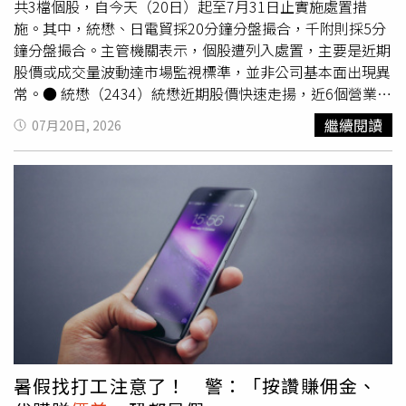
共3檔個股，自今天（20日）起至7月31日止實施處置措
施。其中，統懋、日電貿採20分鐘分盤撮合，千附則採5分
鐘分盤撮合。主管機關表示，個股遭列入處置，主要是近期
股價或成交量波動達市場監視標準，並非公司基本面出現異
常。● 統懋（2434）統懋近期股價快速走揚，近6個營業日
累積收盤價漲幅達39.83％，符合公布注意交易資訊暨處置
繼續閱讀
07月20日, 2026
標準，因此自20日起採20分鐘分盤撮合，每20分鐘集合競
價成交一次，以降低短線追價及價格劇烈波動風險。● 日
電貿（3090）日電貿此次遭列入處置並非因股價大漲，而
是近期波動幅度明顯擴大。根據公告，近6個營業日累積收
盤價跌幅達42.68％，且近6個營業日起迄兩個營業日收盤價
價差
達92元，因此同步採20分鐘分盤撮合，希望降低市場
價格劇烈震盪。● 千附（8388）千附則因近期股價持續攀
升而遭列入處置。近6個營業日累積最後成交價漲幅達
38.83％，當日周轉率13.56％，交易熱度明顯增加，因此自
20日起採5分鐘分盤撮合，以適度降溫短線交易。法人表
示，股票遭列入處置股並不代表公司基本面惡化，也不意味
後續股價一定漲跌，而是主管機關依股價漲跌幅、成交量、
暑假找打工注意了！ 警：「按讚賺佣金、
周轉率及價格波動等客觀條件啟動市場監視機制。投資人於