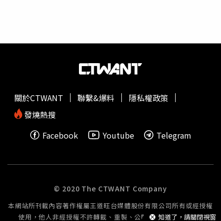
月，今年六月配息表現亮眼，預估年化配息率超過9%，且
如金門、馬祖載客率多達8至9成以上，需求穩定，公司將優
填息速度相對快速。葉育碩總結表示，009803的操作模式
先調度運能。陳大鈞指出，國內線票價已26年未調整，但機
較接近「市值型ETF的穩定底盤，加上成長股的攻擊能
場租金、人力與燃油成本持續上升，使營運壓力加劇。對
力」，並非單純挑選市值最大的公司，而是在大型權值股之
此，民航局回應已收到華信航空的停飛申請，正依規定審查
外，持續尋找具備成長潛力的企業。不過他也提醒，過去績
與評估中。
效亮眼不代表未來將持續領先，AI相關題材熱度、個股估值
與市場資金流向，仍須持續觀察。※免責聲明：文中所提之
個股、基金內容僅供參考，並非投資建議，投資人應獨立判
關於CTWANT
聯繫&爆料
隱私權政策
斷，審慎評估風險，自負盈虧。※本文內容已獲 葉育碩 授
權。
發燒熱搜
Facebook
Youtube
Telegram
© 2020 The CTWANT Company
本網站所刊載內容著作權屬王道旺台媒體股份有限公司所有或經授權
使用，他人非經授權不許轉載、重製、公開播送或公開傳輸。
知道了，請關閉視窗