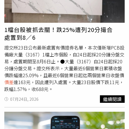
此，一名經營日式拉麵店的業者留言分析，認為拉麵與牛肉
麵最大的差異，其實不只是製作成本，而是店家的獲利模式
不同，「牛肉麵店比較賺錢的項目其實主要是小菜滷味，牛
肉麵本身不要到賠錢。拉麵的話明顯看得到可以選的小菜豐
1檔台股被抓去關！跌25%遭列20分撮合
富度應該會比牛肉麵店少一些，所以主要賺錢的就是拉麵這
處置到8／6
個品項本身。」他進一步指出，消費者的用餐習慣也是影響
訂價的重要因素。一般而言，即使多人一起到拉麵店用餐，
證交所23日公布最新處置有價證券名單，本次僅新增PCB設
多半仍是一人點一碗拉麵；牛肉麵店則常會另外點豆干、牛
備廠大量（3167）1檔上市個股，自24日起採20分鐘分盤交
腱或其他滷味共同分食，因此店家可透過配餐增加營收。不
易，處置期間至8月6日止。●大量（3167）自24日起採20
過，該名業者也強調，只要是認真熬煮湯頭的牛肉麵，售價
分鐘分盤交易。證交所表示，大量最近6個營業日累積收盤
同樣應該忠實反映成本。他表示，自己製作牛肉麵時，也是
價跌幅達25.09%，且最近6個營業日起迄兩個營業日收盤價
從烘烤牛骨、熬煮高湯等程序開始，整體工序並不比製作拉
價差
達163元，因此遭列入處置。大量23日股價下跌11元，
麵輕鬆，因此支持高品質牛肉麵依照實際成本訂價。
跌幅1.57%，收688元。
繼續閱讀
07月24日, 2026