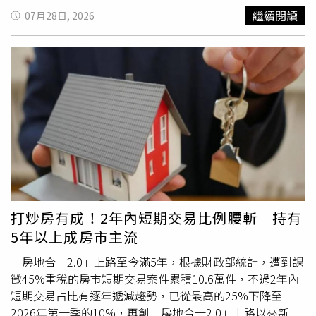
姐00981A。阮慕驊指出，自己長期以來進行定期定額投資
繼續閱讀
07月28日, 2026
時，選擇的都是不配息基金，原因是認為「不配息長期的本
金基數效益更好」，因為在他的投資字典裡ETF是「做波段
用」而非存股用，要存長期獲利不斷累入的基金，這樣長期
的本金基數才能放得更大，產生更好的複利效益。但他也強
調，是否選擇不配息，仍須回歸個人需求，如果是退休族，
或每月需要被動收入補貼生活支出，就另當別論。他分享出
自己長期的財富規劃，最好的方式就是定期定額「平均成本
法」，用時間去賺取市場的波動財。定期定額長期不斷累入
本金和投資所獲得的報酬，使得「本金基數」愈來愈大，並
產生愈來愈大的複利效益。例如，定期定額初期累入了100
萬元之後就不再定期投入，那麼定期定額就變成單筆投資，
這時如果年報酬率10%，產生的絕對獲利是10萬元。相同
打炒房有成！2年內短期交易比例腰斬 持有
情況，如果累入的是1,000萬元，年報酬率10%，絕對報酬
5年以上成房市主流
就放大到了100萬元。所以，定期定額的關鍵之一，在於本
金基數放大之後的風險管理，但這又是另外一課了。不過台
「房地合一2.0」上路至今滿5年，根據財政部統計，遭到課
灣進入超高齡社會，因此時下ETF多數會強調配息率，阮慕
徵45%重稅的房市短期交易案件累積10.6萬件，不過2年內
驊認為是有其必要性的。但ETF為了配出高息率，有時會拿
短期交易占比有逐年遞減趨勢，已從最高的25%下降至
賺最多的持股「開刀」，這樣才會有資本利得可拿來配息，
2026年第一季的10%，再創「房地合一2.0」上路以來新