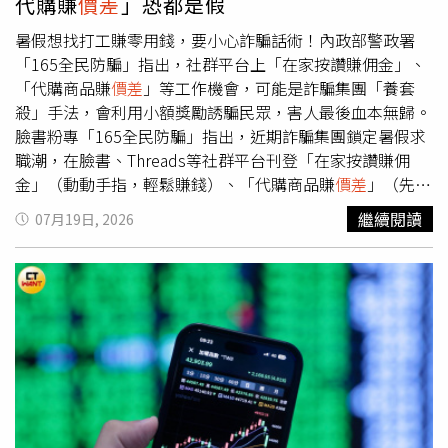
代購賺
價差
」恐都是假
處置期間仍可正常交易，但須留意成交頻率降低、流動性可
能受到影響，操作上仍應回歸基本面，並做好風險控管。
暑假想找打工賺零用錢，要小心詐騙話術！內政部警政署
「165全民防騙」指出，社群平台上「在家按讚賺佣金」、
「代購商品賺
價差
」等工作機會，可能是詐騙集團「養套
殺」手法，會利用小額獎勵誘騙民眾，害人最後血本無歸。
臉書粉專「165全民防騙」指出，近期詐騙集團鎖定暑假求
職潮，在臉書、Threads等社群平台刊登「在家按讚賺佣
金」（動動手指，輕鬆賺錢）、「代購商品賺
價差
」（先付
款購買，保證獲利）、「高薪、免經驗、輕鬆遠端」（日領
繼續閱讀
07月19日, 2026
或週領薪）等工作機會，利用小額獎勵一步步騙取民眾投入
大量資金。「165全民防騙」表示，詐騙集團通常會以3步
驟「養套殺」，先給小額佣金來建立信任，誘導民眾投入更
多資金「代購商品」，最後以各種理由拖延出金，帳號失聯
人間蒸發，讓民眾血本無歸。對此，「165全民防騙」提
醒，不要相信高薪、零門檻工作，天下沒有白吃的午餐，高
報酬必有高風險；切勿提供個人金融卡及密碼；不要先墊款
才能工作；提供帳戶可能觸法，恐害自己成為詐騙集團洗錢
共犯。