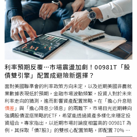
（6831）採每5分鐘分盤撮合。最近6個營業日累積收盤價
下跌27.92%，且6個營業日起迄兩個營業日收盤價
價差
達
171元，因股價波動幅度過大，被列入處置名單。● 科嶠
（4542）因短線股價波動劇烈，再度遭列入處置，交易方
式提高為每20分鐘分盤撮合。最近6個營業日累積最後成交
價下跌33.06%，當日本益比287.82倍、股價淨值比13.73
倍，且凱基證券單日買進成交金額占成交總額26.96%。●
旭然（4556）同樣二度遭列處置，改採每20分鐘分盤撮
合。最近6個營業日累積最後成交價上漲33.35%，近30、
利率預期反覆…市場震盪加劇！00981T「股
60及90個營業日起算兩個營業日漲幅分別達203.12%、
債雙引擎」配置成避險新選擇？
269.77%及355.26%，當日周轉率為6.59%。
面對美國聯準會的利率政策方向未定，以及近期美國非農就
業數據表現低於預期，金融市場波動頻繁，投資人對於未來
利率走向的猜測，進而影響資產配置策略。在「擔心升息賠
價差
」與「擔心降息少領息」的兩難下，市場目光近期轉向
強調股債混搭策略的ETF，希望能透過資產多樣化來穩定投
資組合。專家指出，以近期市場討論度相當高的 00981T 為
例，其採取「債7股3」的雙核心配置策略，即配置 70% 的