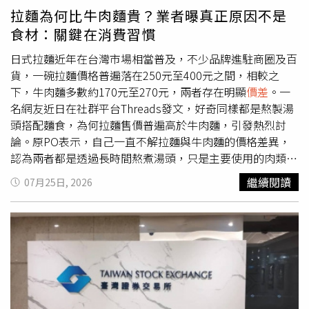
障法令的也有了，結果外送這個產業反而越來越小了，「這
拉麵為何比牛肉麵貴？業者曝真正原因不是
在經濟學上一直是個永恆議題，就是你要提高勞動保障，但
食材：關鍵在消費習慣
是受雇的人變少，還是要讓自由工作存在，能惠及更多的
人？」
日式拉麵近年在台灣市場相當普及，不少品牌進駐商圈及百
貨，一碗拉麵價格普遍落在250元至400元之間，相較之
下，牛肉麵多數約170元至270元，兩者存在明顯
價差
。一
名網友近日在社群平台Threads發文，好奇同樣都是熬製湯
頭搭配麵食，為何拉麵售價普遍高於牛肉麵，引發熱烈討
論。原PO表示，自己一直不解拉麵與牛肉麵的價格差異，
認為兩者都是透過長時間熬煮湯頭，只是主要使用的肉類不
同。他指出，若排除連鎖日式拉麵品牌，多數日式拉麵每碗
繼續閱讀
07月25日, 2026
價格仍介於250元至400元，而牛肉麵則多落在170元至270
元之間，因此想了解造成
價差
的原因。貼文曝光後，不少網
友分享看法，「牛肉麵的湯頭多數都很隨便，沒辦法熬成像
拉麵一樣」、「在台灣只要異國料理就是貴」、「拉麵的湯
頭非常濃郁，你想要把清湯煮成這麼濃郁，需要花費大量的
材料和瓦斯與時間，為什麼陽春麵這麼便宜，他的湯頭就是
一些基本的骨頭湯加味精而已。牛肉麵貴是因為牛肉這十幾
年來一直漲價，成本越來越高 ，所以就越賣越貴」。對