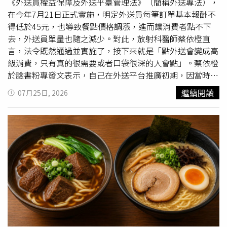
的交易成主流，2026第一季甚至高達75%。永慶房屋研展
《外送員權益保障及外送平臺管理法》（簡稱外送專法），
中心副理陳金萍表示，「房地合一2.0」修法上路後，短期
在今年7月21日正式實施，明定外送員每筆訂單基本報酬不
交易期間從1年內交易改成2年內交易，都須被課徵45%的
得低於45元，也導致餐點價格調漲，進而讓消費者點不下
高額稅率，對短線投機買盤形成嚇阻作用，有效抑制整體房
去，外送員單量也隨之減少。對此，放射科醫師蔡依橙直
市短期炒作交易的風氣。從2022-2025年的數據來看，適用
言，法令既然通過並實施了，接下來就是「點外送會變成高
45%稅率的2年內短期交易占比確實下降，而持有5-10年、
級消費，只有真的很需要或者口袋很深的人會點」。蔡依橙
甚至更久的交易占比則有明顯提升，顯示在政策修法後，購
於臉書粉專發文表示，自己在外送平台推廣初期，因當時送
屋族群的持有年限有拉長趨勢。陳金萍表示，過去以短期買
餐的溢價不多，曾經嘗試一整個月全家4口三餐都是叫外
繼續閱讀
07月25日, 2026
賣賺取
價差
的投機客已明顯減少，市場交易結構逐步轉向以
送，後來也改為一整個月都自行買菜來煮，最後發現即使透
中長期持有，修法後有確實發揮抑制短期炒作、引導理性持
過外送買普通價位的東西，外送花費仍比自煮高出4萬元左
有的效果。
右。蔡依橙提到，除了價格差異以外，如果遇上下雨天，他
也不好意思讓外送員冒險，後來就幾乎不使用外送平台了。
蔡依橙指出，外送平台的價位設計，是讓一些本來不外食的
人都能接觸外送，吃到各種天南地北的不同口味，但當價格
繼續變高，加上不是剛性需求，就可能轉移消費到其他地方
去。而他也推測，在外送專法施行下，因為總單量下滑，外
送人員開機也接不到單，各自還得去找其他的工作，導致從
業人員變少，工會影響力變小。蔡依橙無奈道，要組工會的
組了，要通過法案的通過了，想罵政府的罵了，想要勞動保