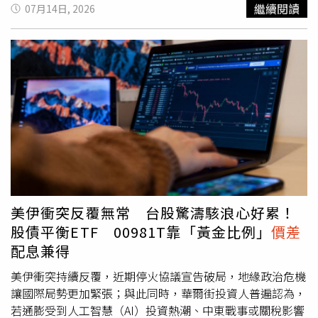
全球 BBB 級投資等級公司債，以及 30% 的台灣市值前 25
繼續閱讀
07月14日, 2026
大權值股。此類設計旨在結合債券的穩定收息與股票的成長
潛力，試圖在不同的市場環境中提供投資人雙重獲利機會。
根據資料顯示，00981T 的預估年化配息率約為 7.9%，相
較於市場上部分美債 ETF（如 00679B、00687B）約4%的
配息率，以及投等債 ETF（如 00720B、00725B、
00751B、00937B）約5%多的水準，在現金流配置上展現
出不同的市場定位。當面臨股市震盪時，資產配置的重要性
更顯突出。專家觀察近期台股波動，以 7 月 6 日為例，台股
下跌 0.48%，多數主動型與市值型 ETF 皆呈現跌勢，而
00981T 則呈現相對逆勢表現。此外，在 6 月 26 日台股大
跌 3.63% 時，市場上多數市值型 ETF 跌幅約落在 3% 至
5% 之間，而 00981T 當時的跌幅則相對較小，顯示出該配
美伊衝突反覆無常 台股驚濤駭浪心好累！
置策略在市場波動劇烈時的抗震特性。但專家也提醒，雖然
股債平衡ETF 00981T靠「黃金比例」
價差
股債混搭策略能提供一定的風險分散效果，但 ETF 的績效
配息兼得
仍會受到整體市場行情、債券價格波動及匯率變動等因素影
響。投資人在追求高配息率的同時，應深入了解各項產品的
美伊衝突持續反覆，近期停火協議宣告破局，地緣政治危機
投資標的及其潛在風險。由於美國聯準會未來是否降息仍存
讓國際局勢更加緊張；與此同時，華爾街投資人普遍認為，
在不確定性，且債券與股票市場各有其波動邏輯，投資人應
若通膨受到人工智慧（AI）投資熱潮、中東戰事或關稅影響