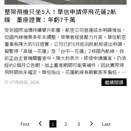
股價從今年1月2日約241元，上漲至6月25日約1125元，漲
幅約366%，主要受惠被動元件價格上漲及電子零組件需求
整架飛機只坐5人！華信申請停飛花蓮2航
提升；穎崴同期由約2895元上漲至9100元，漲幅240%，反
線 董座證實：年虧7千萬
映AI晶片測試與半導體測試介面需求成長；高力則由約569
元上漲至約1460元，漲幅為157%，受惠AI伺服器液冷散熱
受到國際油價持續攀升影響，航空公司營運成本明顯增加，
趨勢帶動。葉育碩認為，在AI供應鏈布局方面，009803涵
但國內線機票多年未調整，使業者經營壓力升高。華信航空
蓋晶圓代工、特殊應用晶片設計、封裝測試、PCB載板、伺
董事長陳大鈞5日證實，公司已於6月底向民航局提出申請，
服器、散熱、電源供應器、連接器至機構件等相關領域，其
擬暫停「高雄－花蓮」及「台中－花蓮」2條國內航線，目
中台光電受惠伺服器高階材料與高速傳輸需求，今年漲幅約
前正由主管機關審查中。陳大鈞表示，即使申請獲准，仍須
240%；創意受惠特殊應用晶片設計服務需求，漲幅約
經約2個月公告期，加上審查期間可能需補件，因此實際停
120%；台達電受惠資料中心電力與電源需求成長，漲幅同
飛時間尚未確定。華信指出，花蓮航線長期載客率偏低，高
樣約120%。葉育碩指出，這是009803今年績效相對突出的
雄往返花蓮約2成、台中往返約3成，甚至曾出現單班僅5名
繼續閱讀
07月05日, 2026
主要原因。他進一步說明，009803每半年進行一次成分股
旅客搭乘的情況。現行票價方面，台中、高雄至花蓮約
審核調整，今年六月完成11檔換股，此次調整方向除了納入
2329至2472元，即使提供敬老票5折優惠，與台鐵票
價差
距
AI運算、半導體製造、特殊應用晶片、高階載板、低軌道衛
不大，削弱搭機需求。陳大鈞指出，過去載客率短暫回升僅
星等高成長題材外，考量六月為除權息旺季，同步提高部分
出現在花蓮災後期間，當時推出優惠票價使載客率一度達7
價值型、高股息及體質穩健龍頭公司的比重，使投資組合兼
至8成，但屬短期現象。他進一步說明，受中東局勢影響，
顧成長性與防禦收益能力。在配息機制部分，葉育碩表示，
燃油成本占比由13％升至21％，2航線每年虧損約7000萬至
First
1
2
3
Last
009803採季配息，配息月份為三月、六月、九月及十二
7500萬元，等同「飛一班賠一班」。相較之下，離島航線