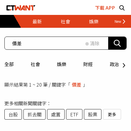
跳至主要內容區塊
下載 APP
最新
社會
娛樂
財經
⊗ 清除
全部
社會
娛樂
財經
政治
顯示結果第 1 ~ 20 筆 / 關鍵字「
價差
」
更多相關新聞關鍵字：
台股
抓去關
處置
ETF
股票
更多