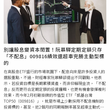
合處置標準，交易方式改採20分鐘分盤撮合。● 台勝科
（3532）台勝科最近6個營業日累積收盤價跌幅49.61%，
近兩個營業日收盤價
價差
達144元，也遭證交所列入處置股
名單。● 中探針（6217）中探針最近6個營業日（含當日）
累積成交價跌幅達50.42%，符合櫃買中心處置規定，自31
日起同步採20分鐘分盤撮合交易至8月13日止。
別讓股息變資本閒置！阮慕驊定期定額只存
「不配息」009816績效還超車完勝主動型標
的
在高股息ETF盛行的市場氛圍下，配息向來是許多投資人的
選股重點，不過，財經專家阮慕驊卻提出不同觀點。他表
示，若投資目標是長期累積資產，而非仰賴現金流，「不配
息」反而更符合定期定額的投資邏輯，也更有機會發揮複利
效果，而今年2月初剛掛牌的市值型 ETF「凱基台灣
TOP50（009816）」，就是市場上少數採用不配息機制的
投資標的，甚至，近2個月的同期報酬率甚至超車主動式一