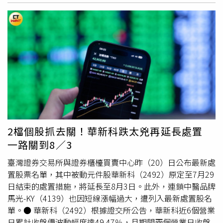
堂（3026）自22日起採20分鐘分盤交易至8月4日。證交所
指出，禾伸堂最近6個營業日累積收盤價跌幅25.81%，且6
個營業日起迄兩個營業日收盤價
價差
達133元，當日週轉率
12.25%、本益比87.89倍、股價淨值比11.68倍。此外，凱
基證券買進成交金額占當日總成交金額32.86%，且單一投
資人賣出成交金額占比超過一成、達1億元以上，也符合處
置標準。●光頡（3624）自22日起採20分鐘分盤交易至8月
4日。櫃買中心表示，光頡最近6個營業日累積跌幅
34.18%，當日週轉率達6.9%，因此列入處置。●信昌電
（6173）自22日起續採20分鐘分盤交易，原處置期間至7月
30日，因最近6個營業日累積跌幅33.23%，此次處置期限延
2檔個股抓去關！華新科跌太兇再延長處置
長至8月4日。●點晶（3288）自22日起採5分鐘分盤交易。
一路關到8／3
櫃買中心表示，點晶最近6個營業日累積漲幅39.91%，且當
日成交量較近60個營業日日均成交量放大5.51倍，因此遭列
臺灣證券交易所與證券櫃檯買賣中心昨（20）日公布最新處
入處置。●德微（3675）自22日起採20分鐘分盤交易。櫃
置股票名單，其中被動元件股華新科（2492）原定至7月29
買中心指出，德微最近6個營業日累積跌幅27.58%，且最近
日結束的處置措施，將延長至8月3日。此外，連鎖中醫品牌
6個營業日起迄兩個營業日
價差
達64.5元，因此遭列入處
馬光-KY（4139）也因短線漲幅過大，遭列入最新處置股名
置。
單。● 華新科（2492）根據證交所公告，華新科近6個營業
日累計收盤價波動幅度達49.47％，且期間兩個營業日收盤