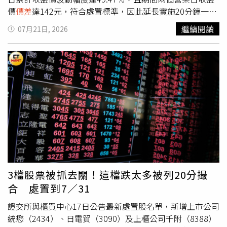
價
價差
達142元，符合處置標準，因此延長實施20分鐘一次
分盤撮合交易。此次處置期間自7月16日起延續至8月3日。
繼續閱讀
07月21日, 2026
● 馬光-KY（4139）馬光-KY因近6個營業日最後成交價累計
上漲42.89％，符合處置標準，自7月21日起改採每5分鐘一
次分盤撮合交易，以降低短線交易過熱情形。此外，日電貿
（3090）自7月20日至7月31日採20分鐘一次分盤撮合；信
昌電（6173）則自7月17日至7月30日實施20分鐘一次分盤
撮合。
3檔股票被抓去關！這檔跌太多被列20分撮
合 處置到7／31
證交所與櫃買中心17日公告最新處置股名單，新增上市公司
統懋（2434）、日電貿（3090）及上櫃公司千附（8388）