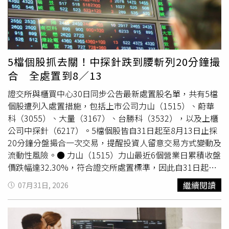
莉莎莎理解到先前直白表達「沉沒成本」的論點容易傷害對
方尊嚴；閨密建議她轉化說詞，改為表達自己極度珍惜兩人
共度的約會時光，因此希望每一次相處都能擁有最高品質的
體驗，而非單純為省錢而妥協。返家後的愛莉莎莎調整態度
重新表達心聲，竇聽完隨即送上擁抱並承諾未來都會給予最
5檔個股抓去關！中探針跌到腰斬列20分鐘撮
好待遇。對此，愛莉莎莎坦言這次經驗讓她獲益良多，體悟
合 全處置到8／13
到感情中無須急於爭論對錯或指責對方，學會以讓彼此舒適
的方式傳遞內心需求，就能避免許多無謂的摩擦。 在
證交所與櫃買中心30日同步公告最新處置股名單，共有5檔
Instagram 查看這則貼文 從 Instagram 分享的貼文
個股遭列入處置措施，包括上市公司力山（1515）、蔚華
科（3055）、大量（3167）、台勝科（3532），以及上櫃
公司中探針（6217）。5檔個股皆自31日起至8月13日止採
20分鐘分盤撮合一次交易，提醒投資人留意交易方式變動及
流動性風險。● 力山（1515）力山最近6個營業日累積收盤
價跌幅達32.30%，符合證交所處置標準，因此自31日起列
入處置股，採20分鐘分盤撮合交易。● 蔚華科（3055）蔚
繼續閱讀
07月31日, 2026
華科最近6個營業日累積收盤價跌幅達54.70%，近6個營業
日起兩個營業日收盤價
價差
達57.30元，因短期股價波動劇
烈遭列入處置。● 大量（3167）大量最近6個營業日累積收
盤價跌幅43.76%，近兩個營業日收盤價
價差
高達246元，符