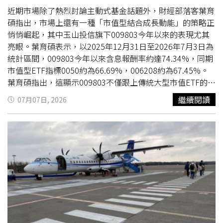
益資產的絕佳良機，更能兼顧穩定收益與資本增值。儘管在
近期市場除了熱烈討論主動式基金話題外，財經部落客葉育
市場動盪之際，00981T 也用真金白銀為投資人打下強心
碩指出，市場上還有一種「市值型結合成長動能」的策略正
針。該檔 ETF 迎來掛牌上市以來第七次配息，每受益權單
悄悄崛起，其中玉山投信旗下009803今年以來的表現尤其
位擬配發 0.082 元，不僅刷新歷史新高，更寫下配息金額
亮眼。葉育碩表示，以2025年12月31日至2026年7月3日為
「步步高升」的亮眼紀錄，前六次每單位配發金額分別為
統計區間，009803今年以來含息報酬率約達74.34%，同期
0.054 元、0.056 元、0.057 元、0.057 元、0.065 元，以及
市值型ETF指標0050約為66.69%，006208約為67.45%。
0.071 元。00981T預計7月16日除息、8月11日發放配息，
葉育碩指出，這顯示009803不僅跟上傳統大型市值ETF的漲
有意參與本次配息的投資人，最後買進日為7月15日。※免
勢，階段性表現甚至超越傳統龍頭。若進一步觀察近一年股
繼續閱讀
07月07日, 2026
責聲明：文中所提之個股、ETF內容，並非任何投資建議與
價表現，葉育碩表示，009803在2025年6月30日收盤價為
參考，請審慎判斷評估風險，自負盈虧。
10.28元，至2026年6月30日已來到21.88元，期間
價差
達
11.6元，漲幅高達112.84%，換言之若投資人於去年同期布
局，至今年六月底資產已翻超過一倍。為何一檔市值型ETF
能有如此表現？葉育碩認為，關鍵在於選股邏輯的差異。他
表示，傳統市值型ETF通常僅挑選市值最大的公司，但
009803以市值型作為核心底盤，另外加入成長動能因子，
將資金布局於AI供應鏈、半導體設備、散熱、PCB、高速傳
輸等目前台股表現強勢的產業，組合中除了大型權值股，也
包含不少近期表現突出的隱形冠軍企業。葉育碩舉例，國巨