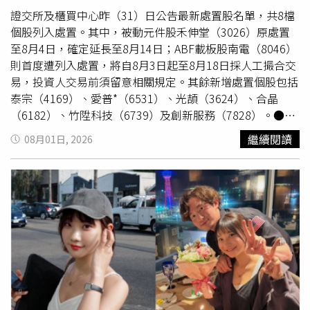
醒，投資人不要因為市場看好主升段，就忽略短線波動風
證交所及櫃買中心昨（31）日公告最新處置股名單，共8檔
險。若在短期高點追價，遇到拉回時容易因恐慌賣出，即使
個股列入處置。其中，被動元件股禾伸堂（3026）原處置
長線方向判斷正確，也可能因操作失誤影響投資績效。至於
至8月4日，確定延長至8月14日；ABF載板股南電（8046）
中長線展望，周代運維持先前看法，認為較適合大幅布局的
則首度遭列入處置，將自8月3日起至8月18日採人工撮合交
時間點仍落在中秋節前後。在此之前，市場仍需時間消化高
易，投資人交易前須留意相關規定。其餘新增處置個股包括
檔套牢賣壓及短線獲利了結賣壓，指數不太可能一路直線上
泰宗（4169）、愛普*（6531）、光頡（3624）、合晶
攻，過程中仍會伴隨震盪整理。他並重申，53000點仍是長
（6182）、竹陞科技（6739）及創新服務（7828）。●禾
線目標價，但並非短時間內即可達成，現階段應以紀律操作
伸堂（3026） 20分鐘撮合原處置至8月4日，將延長至8月
繼續閱讀
08月01日, 2026
為主，避免因市場短線漲跌影響投資決策，「53000是長線
14日。最近6個營業日累積收盤價跌幅達41.27%，且6個營
目標，不是明天就會到。短線就是做
價差
，大波段就等中
業日起迄兩個營業日收盤價
價差
達190元。●泰宗
秋。」他也喊話投資人守住操作紀律，「短線先賺
價差
，等
（4169） 5分鐘撮合最近6個營業日累積收盤價跌幅達
時間到了再佈局大波段，這波行情，你肯定吃得到。」
48.42%，且6個營業日起迄兩個營業日收盤價
價差
達82.5
元。●愛普（6531） 5分鐘撮合*最近6個營業日累積收盤
價跌幅達28.15%，且6個營業日起迄兩個營業日收盤價
價差
達191元。●南電（8046） 5分鐘撮合處置期間自8月3日
至8月18日，共12個交易日。最近6個營業日累積收盤價跌
幅達26.89%，且6個營業日起迄兩個營業日收盤價
價差
達
190元；另外，最近6個營業日當沖成交量占總成交量