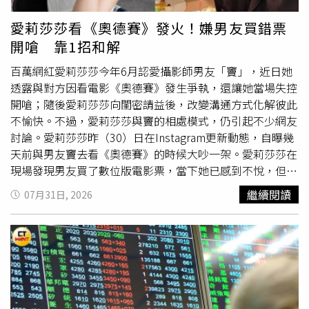
70.69%，7月30日當日沖成交量占比79.40%。●光頡
（3624） 20分鐘撮合最近6個營業日累積最後成交價跌幅
愛莉莎莎看《奧德賽》發火！嫌男友買錯票
達37.6%；統一證券受託賣出成交量占當日總成交量
開嗆 靠1招和解
32.22%，摩根士丹利證券受託買進成交量占31.9%。●合
晶（6182） 20分鐘撮合最近6個營業日累積最後成交價跌
百萬網紅愛莉莎莎今年6月認愛攝影師男友「竇」，近日她
幅達32.9%。●竹陞科技（6739） 5分鐘撮合最近6個營
透露與對方因看電影《奧德賽》發生爭執，還讓她當場失控
業日累積最後成交價跌幅達34.8%。●創新服務（7828）
開嗆；隨後愛莉莎莎向閨密請益後，改變溝通方式化解彼此
5分鐘撮合最近6個營業日累積最後成交價跌幅達31.99%。
不愉快。不過，愛莉莎莎與竇的相處模式，仍引起不少網友
討論。愛莉莎莎昨（30）日在Instagram更新動態，自曝幾
天前與男友竇去看《奧德賽》的時候大吵一架。愛莉莎莎在
現場發現男友買了數位版電影票，當下她已感到不悅，但竇
跟她解釋，若數位版評價不錯可再陪她「二刷」IMAX版。
繼續閱讀
07月31日, 2026
不料竇的說法反而引爆愛莉莎莎怒火，讓她直言自己的時間
成本極高、時薪破萬，無須為了節省數百元
價差
而降低觀影
體驗，迫使男友連忙道歉並允諾補償。不過，事後愛莉莎莎
也冷靜分析，認為雙方僅是消費習慣與價值觀不同，男方習
慣多次進場看電影，而自己則重視時間效率與即時享受。在
意識到問題所在後，愛莉莎莎還進一步向婚姻經營有成的好
友求教，盼找到不傷感情的解法。經過已婚閨密的點撥，愛