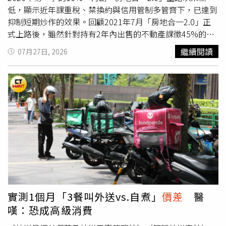
不是一定不好，只是覺得有點可惜。因此，他認為對於不需
低，顯示近年課重稅、禁換約與信用管制多管齊下，已達到
要息收的投資朋友而言，拿了ETF的股息，多數人可能選擇
抑制短期炒作的效果。回顧2021年7月「房地合一2.0」正
把它放在帳上，不見得會立刻拿息去再買入ETF，這樣就會
式上路後，雖然針對持有2年內出售的不動產課徵45%的重
產生資本的閒置。對於像他這樣不需要息，而且又不想閒置
稅，藉此抑制短期投機交易，但政策實施初期，在房市多頭
繼續閱讀
07月27日, 2026
資本的投資人來說，就會覺得還不如買不配息的標的。阮慕
氛圍及房價持續上漲帶動下，短期交易件數仍一度小幅增
驊進一步表示，目前市場上的不配息ETF並不多，其中
加，顯示市場「短進短出」的投資行為依然活躍。不過，自
009816就是一檔不配息的標的。他分享，比較過009816與
2022年起政府陸續推動《平均地權條例》修正草案，並於
今年績效表現亮眼的主動式ETF波段報酬，以00981A來舉
2023年正式上路，針對預售屋換約限制、私法人購屋許可
例，5月22日到7月22日這段期間，009816的價格漲幅是
及炒作行為祭出更嚴格規範，加上2024年9月央行又祭出第
5.9%，00981A的價格跌幅是4.9%，同時00981A這段期間
七波選擇性信用管制，使投資客進場成本與交易門檻同步提
配過息，金額是0.63元，期初和期末的含息
價差
由負1.47元
高，短期交易明顯降溫。數據顯示，持有2年內出售、適用
縮減至負的0.84元，換算下來的含息報酬率是負的2.8%，
45%重稅的短期交易占比，已從2022年的25.5%降至2026
但他也提醒，009816在2月3日才掛牌，長期長期績效能不
年第一季的10%，短短4年間占比腰斬，並呈現逐年遞減的
能超越主動式ETF，仍有得驗證。※免責聲明：文中所提之
趨勢，顯示投機客已淡出市場，房市逐步回歸自住及長期持
個股、ETF內容，並非任何投資建議與參考，請審慎判斷評
有的市場結構。根據統計也可發現，持有5~10年課徵20%
估風險，自負盈虧。◎本文內容已獲阮慕驊授權。
的買賣交易占比也從2022年的29.5%大增至2026年第一季
實測1個月「3餐叫外送vs.自煮」
價差
醫
的41.8%，占比突破4成。此外，適用15%、10%及無應納
嘆：恐成高級消費
稅額的比例也有所提升，顯示課徵20%以下、持有5年以上