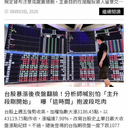
規定發布注意或處置措施，主要目的在提醒投資人留意交易
風險，維持市場秩序。自1995年建立相關制度以來，已因
繼續閱讀
08月03日, 2026
應市場環境變化多次檢討修正。本次調整則是在綜合考量近
期市場發展、過去制度執行成效，以及各界意見後，進一步
優化管理機制。此次最大變革為縮短股票處置期間。依新規
定，首次及第二次以上遭列為處置股票者，處置期間由原本
10個營業日縮短為5個營業日。若股票在計算處置基準期間
內，同時因當沖交易占比過高而被列入注意交易資訊，處置
期間也由原本12個營業日縮短為7個營業日。除了縮短處置
時間，證交所也調整處置股票的撮合作業方式。過去一般交
易股票遭處置後，撮合頻率約為每5分鐘或20分鐘一次，未
來將比照現行瞬間價格穩定措施，調整為約每2分鐘撮合一
次。證交所指出，此舉可兼顧交易秩序與市場流動性，降低
投資人等待時間。此外，證交所同步放寬「公布注意交易資
台股暴漲後夜盤翻臉！分析師喊別怕「主升
訊第11款」的股價波動標準。過去只要近6個營業日收盤價
段剛開始」 曝「這時間」抱波段吃肉
起迄
價差
達100元以上，即可能符合公布條件；新制則提高
門檻，當日收盤價需超過1000元，且近6個營業日收盤價
價
台股上週五強勢收高，加權指數大漲3186.45點，以
差
達300元以上，才可能適用。針對高價股，證交所也採分
43119.75點作收，漲幅達7.98%，改寫台股史上單日最大收
級方式調整標準。股價介於1000元至2000元者，6個營業日
盤漲點紀錄。不過，隨後登場的台指期夜盤一度下跌1077