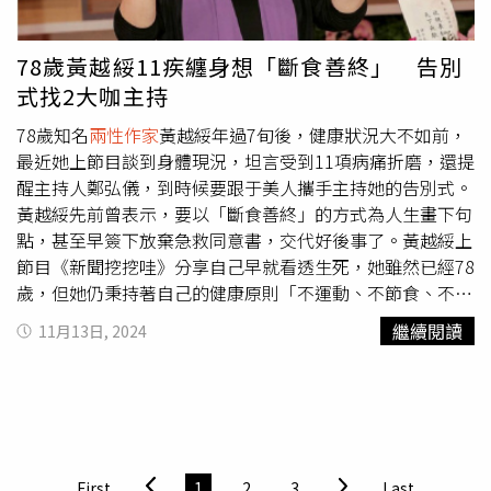
身體狀況許的可情況下，多投入公益活動，以親身經歷幫忙
用2億換5年，我會毫不考慮拿錢去換，換算下來一天是10
其他病友走過艱辛的治療之路。
萬，我現在每天醒來都覺得自己賺了10萬。」無論未來會有
多辛苦，她都不會放棄拚存活率。
78歲黃越綏11疾纏身想「斷食善終」 告別
式找2大咖主持
78歲知名
兩性作家
黃越綏年過7旬後，健康狀況大不如前，
最近她上節目談到身體現況，坦言受到11項病痛折磨，還提
醒主持人鄭弘儀，到時候要跟于美人攜手主持她的告別式。
黃越綏先前曾表示，要以「斷食善終」的方式為人生畫下句
點，甚至早簽下放棄急救同意書，交代好後事了。黃越綏上
節目《新聞挖挖哇》分享自己早就看透生死，她雖然已經78
歲，但她仍秉持著自己的健康原則「不運動、不節食、不保
養」，認為人生無常且生死莫測，把生命長短交給老天決
繼續閱讀
11月13日, 2024
定；黃越綏也坦言，如果自己能活到80歲，算是賺到，但她
之後想以「斷食善終」的方式走完一生。黃越綏先前已透露
想以「斷食善終」走完人生最後一段路，還表示她的告別式
主持人是鄭弘儀和于美人。（圖／翻攝自YouTube／《新聞
挖挖哇！》）不過黃越綏去（2023）年聲稱將來要採取
「斷食善終」的方式，也令外界好奇她的健康狀況，她雖然
First
1
2
3
Last