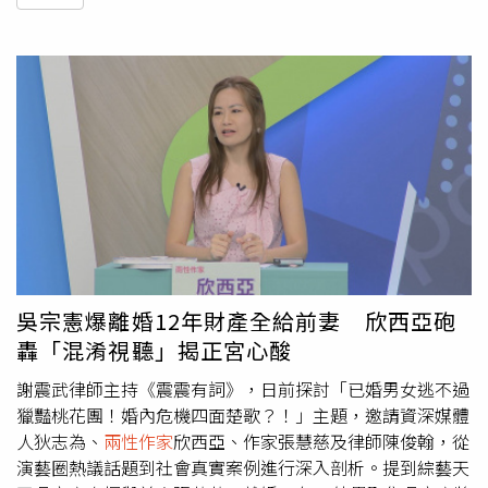
吳宗憲爆離婚12年財產全給前妻 欣西亞砲
轟「混淆視聽」揭正宮心酸
謝震武律師主持《震震有詞》，日前探討「已婚男女逃不過
獵豔桃花團！婚內危機四面楚歌？！」主題，邀請資深媒體
人狄志為、
兩性作家
欣西亞、作家張慧慈及律師陳俊翰，從
演藝圈熱議話題到社會真實案例進行深入剖析。提到綜藝天