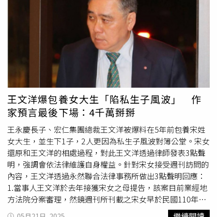
解我以後對我失望，而失去妳這個人」，背後隱藏含義為
「如果妳了解我是花心的人，也不要對我失望和離開」，換
句話說，如果女方誤解他或者失望，甚至因而分開，「那妳
就是不好的人」。欣西亞分析，「那妳就是我的了」透露出
支配型或控制型人格，是一種控制情緒先行、關係認定快速
的傾向，在2個人都還沒正式確認關係，呂秋遠已經用這句
話框住女生，讓女生不會去再發展其他異性關係。另外，
「這樣我可能就是妳最後一個男人」背後隱藏含義為「妳不
能再跟其它男人有異性關係」，諷刺的是，他是女方最後一
王文洋爆包養女大生「陷私生子風波」 作
個男人，但女方不見得是他最後一個女人。欣西亞認為，光
家預言最後下場：4千萬掰掰
是這3句話，用在對呂秋遠心生愛慕的林女身上，絕對有
效，也達到操控的目的，只是他萬萬沒料到，女生最後跳脫
王永慶長子、宏仁集團總裁王文洋被爆料在5年前包養宋姓
他的劇本，生出一個孩子要來綁住他。
女大生，並生下1子，2人更因為私生子風波對簿公堂。宋女
還原和王文洋的相處過程，對此王文洋透過律師發表3點聲
明，強調會依法律維護自身權益。針對宋女接受週刊訪問的
內容，王文洋透過永然聯合法律事務所做出3點聲明回應：
1.當事人王文洋於去年接獲宋女之母提告，該案目前業經地
方法院分案審理，然鏡週刊所刊載之宋女早於民國110年
間，即由宋母向法院聲請停止宋女的親權，地方法院裁定停
繼續閱讀
05月21日, 2025