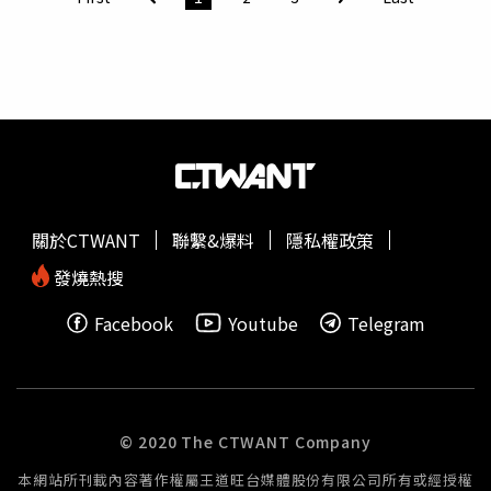
口頭上都說自己很好，其實受到三高、膽結石、胃食道逆
流、心律不整等11項病痛折磨，坦承有時也會心臟痛但也沒
到開刀的地步，目前不會死就好。除此之外，黃越綏說她以
前就想在60歲時舉辦生前告別式，害父母很不高興，到她的
父母離開後，又遇到高人反對。在節目上黃越綏也提醒主持
人鄭弘儀，叫他不要忘了之後跟于美人攜手主持自己的告別
式。
關於CTWANT
聯繫&爆料
隱私權政策
發燒熱搜
Facebook
Youtube
Telegram
© 2020 The CTWANT Company
本網站所刊載內容著作權屬王道旺台媒體股份有限公司所有或經授權