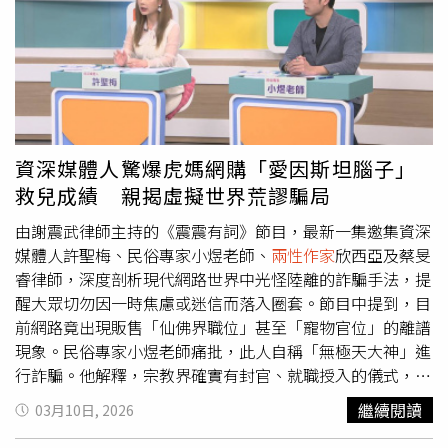
階主管的面子問題，開出要結婚的條件為1、禮車必須是12
台名車，2、需準備大聘200萬，雖然女方不收大聘，但另
需小聘66萬讓女方帶走，3、必須在五星級飯店宴客，且女
方20桌的費用由男方支付，ViVi說：「由於新郎真的太愛新
娘，拿家中房子去貸款舉辦這場風光婚禮。」只是當女方嫁
進男方家中，竟然要幫忙償還當初辦婚宴的貸款，以及償還
男方家中原本的債務，最後讓她決定訴訟離婚。資深媒體人
資深媒體人驚爆虎媽網購「愛因斯坦腦子」
林裕豐分享令人震驚的婚姻案例。（圖／和展影視提供）
兩
救兒成績 親揭虛擬世界荒謬騙局
性作家
欣西亞分享另一個極端案例，一名女大生在父母處心
積慮安排下，讓她嫁入豪門，企業老闆允諾婚後先給一棟
由謝震武律師主持的《震震有詞》節目，最新一集邀集資深
房、及20萬家用，還願意給女方父母一個人一個月五萬的孝
媒體人許聖梅、民俗專家小煜老師、
兩性作家
欣西亞及蔡旻
親費，但要女大生做健康檢查確認身體健康，且必須是完璧
睿律師，深度剖析現代網路世界中光怪陸離的詐騙手法，提
之身，婚後企業老闆覺得太太不懂閨房訣竅，提出要找酒店
醒大眾切勿因一時焦慮或迷信而落入圈套。節目中提到，目
小姐到府授課，當大老闆與酒店小姐進行性行為時，要太太
前網路竟出現販售「仙佛界職位」甚至「寵物官位」的離譜
在一旁做筆記學習，她向父母親提出此怪異事件，父母親竟
現象。民俗專家小煜老師痛批，此人自稱「無極天大神」進
要她看在每個月孝親費上好好學習，這位年輕太太找上欣西
行詐騙。他解釋，宗教界確實有封官、就職授入的儀式，但
亞詢問該怎麼面對這樣的婚姻，也提到自己會想要跟韓劇女
必須經過長年修行。現在許多網路賣家僅憑一張咒紙就宣稱
繼續閱讀
03月10日, 2026
主角一樣跟同年紀的年輕歐巴談戀愛、親密接觸，可是看在
擁有實權，業界還有賣寵物官位，誘騙飼主花錢讓寵物當
錢的份上也不想離婚，欣西亞心想這位企業老闆應該有特殊
「仙寵」，被不肖的寵物溝通師拿來向飼主詐財。許聖梅則