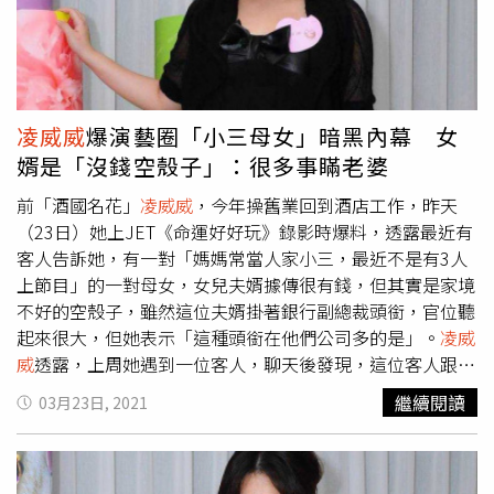
況，她也反問：「神經嗎？不脫（口罩）要怎麼喝酒。」
凌威威
爆演藝圈「小三母女」暗黑內幕 女
婿是「沒錢空殼子」：很多事瞞老婆
前「酒國名花」
凌威威
，今年操舊業回到酒店工作，昨天
（23日）她上JET《命運好好玩》錄影時爆料，透露最近有
客人告訴她，有一對「媽媽常當人家小三，最近不是有3人
上節目」的一對母女，女兒夫婿據傳很有錢，但其實是家境
不好的空殼子，雖然這位夫婿掛著銀行副總裁頭銜，官位聽
起來很大，但她表示「這種頭銜在他們公司多的是」。
凌威
威
透露，上周她遇到一位客人，聊天後發現，這位客人跟那
個「女兒夫婿」的老公，是從小一起長大的好友，但這位小
繼續閱讀
03月23日, 2021
三母女的女婿，據傳從小家境不好，該女婿的爸爸曾經是
「三級貧戶」，後來長大後，雖然家裡環境有變好，但卻被
父親賭博敗光，全家淪落到去租屋。
凌威威
說，由於這名女