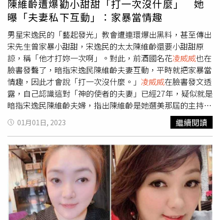
陳維齡遭爆勸小甜甜「打一次沒什麼」 她
曝「夫妻私下互動」：家暴當情趣
男星宋逸民的「藝起發光」教會遭連環爆出黑料，甚至傳出
宋先生曾家暴小甜甜，宋逸民的太太陳維齡還要小甜甜原
諒，稱「他才打妳一次啊」。對此，前酒國名花
凌威威
也在
臉書發聲了，暗指宋逸民陳維齡夫妻互動，平時就把家暴當
情趣，因此才會說「打一次沒什麼。」
凌威威
在臉書發文透
露，自己認識這對「神的使者的夫妻」已經27年，疑似就是
暗指宋逸民陳維齡夫婦，指出陳維齡是她選美那屆的主持
人，且陳維齡先前也曾拿過選美比賽第六名，「我以前就很
繼續閱讀
01月01日, 2023
了解他們夫妻的個性。在他們交往前我跟她就認識了，他是
她從小的偶像，她曾說能嫁給自己的偶像很特別，雖然他也
常家暴她，他們也是當情趣。」
凌威威
透露，某次她在節目
上聊了個小八卦，雖沒有指名道姓，卻被夫妻倆對號入座並
臭罵一頓，陳維齡表示自己常被老公罵，「他們家環境很
好，家教很嚴，是不容許家事被人家在公眾場合討論，而且
在電視上被說嘴的」，且在陳維齡知道她的通告費比宋逸民
還要多時，「她馬上擺出一副以後不能置信、無法接受、不