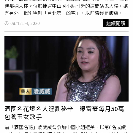
進那棟大樓。位於捷運中山國小站附近的這間猛鬼大樓，還
有另外一個別稱叫「台北第一凶宅」，以前曾經是飯店，但
曾經火災導致19人喪命於此，後來又發生火警再死2人、情
繼續閱讀
08月21日, 2020
侶雙屍命案，就連一名女子跳樓還壓死路上一名賣肉粽的
人，前前後後案件加起來，令人聽了都害怕。（圖／
Google Map）不過，猛鬼大樓因為地段好、交通方便，就
算多年來傳言不斷，還是有許多人貪圖租金便宜而入住，尤
其是外地來台北從事八大行業的人。據《中國時報》報導，
凌威威
當年在酒店擔任櫃檯經理時，常在半夜接到小姐求救
的電話，就會到她們位於猛鬼大樓的租屋處，陪她們聊天到
天亮，等小姊入睡才離開。
凌威威
表示，搭猛鬼大樓電梯會
遇到「突然卡住」的情況，總擔心電梯會直直墜落，而且就
算按了呼叫鈕，管理員總是愛理不理的，讓她感覺生不如
死。為了避開恐怖的電梯，
凌威威
也曾改爬樓梯，但每一層
樓的氣氛都超詭異，走道更黑得像是走不到盡頭一樣，每間
酒國名花爆名人淫亂秘辛 曝富豪每月50萬
套房的房門都讓人覺得毛骨悚然，住在裡面的小姐更是一臉
包養玉女歌手
衰樣，好想隨時就會自殺一樣。（圖／Google Map）
凌威
威
回憶起一名酒店紅牌，住進猛鬼大樓後舉止越來越怪、精
前「酒國名花」凌葳威曾參加中國小姐選美，以第6名成績