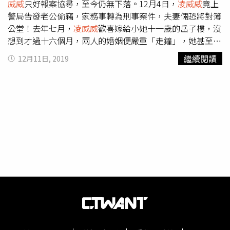
威威
只好報案協尋，至今仍無下落。12月4日，
凌威威
竟上
警局告發老公偷竊，家務事轉為刑事案件，夫妻倆恐將對簿
公堂！去年七月，
凌威威
歡喜嫁給小她十一歲的岳子樓，沒
想到才過十六個月，兩人的婚姻便嚴重「走鐘」，她甚至控
訴「這根本是一場騙局」。原來，婚後
凌威威
才知道，夫家
繼續閱讀
12月11日, 2019
債務高達新台幣八百萬元，岳子樓也不願意找工作，
凌威威
不但要幫夫家還債，還要一肩扛起每月新台幣十多萬元的開
銷，根本入不敷出。為了維繫婚姻，
凌威威
只好把家中的黃
金、鑽戒、項鍊都典當一空，連前男友留下的勞力士手錶都
不保，借款超過新台幣五十萬元，利息已高達新台幣十多萬
元。據悉，當時
凌威威
和岳子樓常相伴前往當舖，但十一月
中夫妻倆大吵一架後，岳子樓便憤而離家出走。十一月十五
日，
凌威威
隻身前往當舖贖回手錶，身影頗為落寞，和以往
有老公在身邊的神情大不相同。因為岳子樓失聯多時，
凌威
威
先是向媒體宣布離婚，後來報警協尋，自己也多次在臉書
發文，期盼趕緊完成離婚手續。不料，近日她新買的手機、
平板電腦及代購十幾個名牌包接連失竊，她懷疑是岳子樓潛
入行竊，趕緊換鎖並報案提告。12月4日，
凌威威
前往派出
所報案，對岳子樓提告偷竊。（圖／本刊攝影組）因擔心害