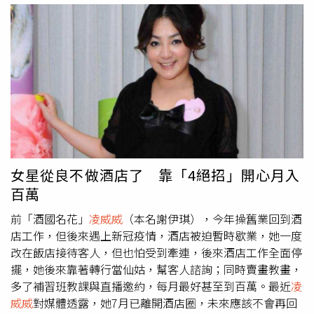
不冷，直接脫光衣服睡覺。豈料，陳男後來說要借廁所，
凌
威威
才驚覺對方站在房門口看她睡覺，嚇得她趕緊穿好衣服
下床，2名男性友人跑來提醒她：「為什麼妳睡覺不穿衣
服？都被人家看到妳裸體了！」她氣得找陳男理論，對方拜
託不要報警，表示願意賠償7萬元道歉，「當時他說身上只
有2萬元，剩下的5萬會在一周內拿來，還把3張證件健保卡
身分證跟駕照押在我這邊！」
凌威威
自爆遭男姓友人性騷
擾。（圖／翻攝自
凌威威
臉書）
凌威威
本來好心傳訊說「你
賠3萬就好了，趕快把你證件拿回去」，殊不知陳男鬧失
聯，還一直已讀不回，讓她憤怒之下告上法院，萬萬沒想
女星從良不做酒店了 靠「4絕招」開心月入
到，陳男律師卻和檢察官在開庭時聯手罵她，「他們罵我為
百萬
何一開始不先報警？說我就是想讓他留在家裡，還問我幹嘛
先去洗澡？」
凌威威
表示，她站出來勇敢揭發，希望法律可
前「酒國名花」
凌威威
（本名謝伊琪），今年操舊業回到酒
以還她一個公道，「難道我沒帶律師去開庭，就要這樣被欺
店工作，但後來遇上新冠疫情，酒店被迫暫時歇業，她一度
負嗎？他們是加害者，被騷擾的我才是最大受害者耶！」據
改在飯店接待客人，但也怕受到牽連，後來酒店工作全面停
了解，
凌威威
不只分享酒店秘辛，還曾向《中時新聞網》爆
擺，她後來靠著轉行當仙姑，幫客人諮詢；同時賣畫教畫，
料，某知名女星私下有在做「特殊兼差」，依顧客熟識度，
多了補習班教課與直播邀約，每月最好甚至到百萬。最近
凌
從30萬至200萬不等喊價，還透露多名富二代、三代都會不
威威
對媒體透露，她7月已離開酒店圈，未來應該不會再回