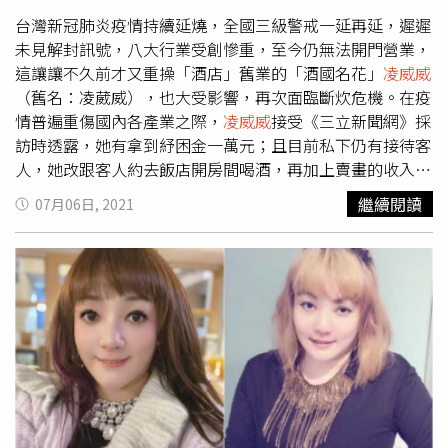
調，雖然不收窮人費用，但在神明指示下，她會拒絕來試探
以及那些不懷好意的客人上門，秉持服務信念，做好神明交
台灣新冠肺炎疫情持續延燒，全國三級警戒一延再延，遲遲
付給她的任務。
未見解封訊號，八大行業受創慘重，至今仍無法開門營業，
這讓讓不久前才又重操「酒店」舊業的「酒國名花」
凌威威
（舊名：凌葳威），也大受影響，再次面臨斷炊危機。在疫
情普遍重傷國內各產業之際，
凌威威
接受《三立新聞網》採
訪時透露，她有拿到紓困金一萬元；且目前私下仍有接待客
人，她改跟客人約去飯店開房間喝酒，再加上賣畫的收入，
目前賺約93萬元，收入不至於斷炊。
凌威威
受訪時提到，現
繼續閱讀
07月06日, 2021
在飯店有實名制管制，她每次帶客人去開房間喝酒，人數都
不超過5人，所以按照現行法規，就不算是群聚。她強調：
「本來很多生意人都會在那裡開會，秘密會議都是這樣開的
啊！」而
凌威威
約客人開房間，真的只有純喝酒嗎？她透露
自己會營造氣氛，帶藍芽喇叭去現場放音樂給客人聽，還會
幫他們建立專屬歌單，這陣子已接獲3到4個客人邀約，再加
上賣畫收入，才讓她的生技不至於受到太多影響。不過
凌威
威
的接客方式，根據現行三級警戒的規定，室內群聚人數須
在5人以下、室外10人以下，這樣說來，
凌威威
確實不能算
違法。