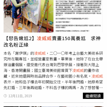
羅志祥與愷樂事件有許多感觸。根據《自由時報》報導，
凌
威威
認為，愷樂雖狂丟代言，演藝事業陷危機，但愷樂就是
個快樂的第三者，「包包也有，男人也有，她有什麼不開
心？」
【怒告嫩尪2】
凌威威
賣畫150萬養尪 求神
改名盼正緣
本名「謝伊琪」的
凌威威
，二○一○年考上台藝大美術系研
究所在職專班，並經營畫室教畫。畢業後，她除了在台北舉
辦油畫個展，還受邀代表台灣到巴黎參展，接著到大陸上
海、香港開畫展；國立臺灣美術館曾買下
凌威威
的畫作收
藏，近來她還與時尚品牌合作，在藝術圈小有名氣。
凌威威
表示，她和岳子樓去年初開始交往，半年後閃婚，她原希望
先訂婚、三年後再結婚，不料岳子樓的媽媽，為了想替罹患
鼻咽癌的妹妹沖喜，便向兩人催婚。為愛昏了頭的
凌威威
，
繼續閱讀
12月11日, 2019
爽快答應婚事，自己的媽媽卻氣到與她斷絕母女關係，直到
傳出婚變消息，母女情才逐漸回溫。只是
凌威威
去年賣畫存