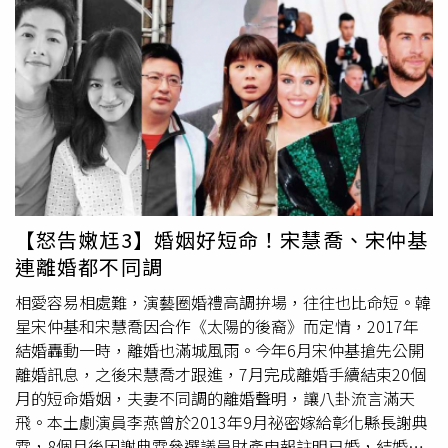
下的新台幣一百五十萬元，全數交給岳子樓投資餐廳，至今
血本無歸，讓她相當無奈。後
凌威威
和媽媽的關係逐漸降至
冰點，直到岳子樓失聯，母女關係逐漸才破冰。（圖／翻攝
自
凌威威
臉書）篤信神明的
凌威威
透露，行天宮的恩主公一
路見證她的婚事，婚前她帶岳子樓去求籤，虔誠的她不見聖
筊就不簽字。婚姻觸礁前，
凌威威
也帶老公去求籤，祈求指
點迷津。如今為了離婚，
凌威威
在神明的指示下，將原藝名
凌「葳」威改為凌「威」威，除了祈求斬草除根，更期待正
緣儘快出現。
【怒告嫩尪3】婚姻好短命！宋慧喬、宋仲基
連離婚都不同調
相愛容易相處難，演藝圈婚禮高調拚場，往往也比命短。韓
星宋仲基和宋慧喬因合作《太陽的後裔》而定情，2017年
結婚轟動一時，離婚也滿城風雨。今年6月宋仲基搶先公開
離婚訊息，之後宋慧喬才跟進，7月完成離婚手續結束20個
月的短命婚姻，夫妻不同調的離婚聲明，讓八卦流言滿天
飛。本土劇演員李燕曾於2013年9月祕密嫁給彰化縣長謝典
霖，8個月後因謝典霖參選議員財產申報註明已婚，結婚一