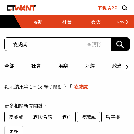
跳至主要內容區塊
下載 APP
最新
社會
娛樂
財經
⊗ 清除
全部
社會
娛樂
財經
政治
顯示結果第 1 ~ 18 筆 / 關鍵字「
凌威威
」
更多相關新聞關鍵字：
凌威威
酒國名花
酒店
凌葳威
岳子樓
更多