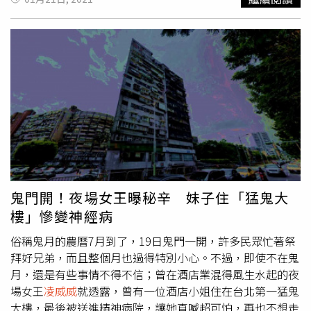
相隔11年後，重回酒店上班。她無奈表示，因為還有研究所
攻讀的貸款要繳，之所以會重操舊業，主要還是想多賺點
錢，但她強調，畫室還是會繼續經營，她這次待的日式酒店
相當純，並沒有在做S；並提到做小姐時薪才250元，雖然
賺的錢比過去少，但相對安全。
凌威威
說，她現在工作的酒
店，小姐時薪才250，「怎麼可能下海！」她更曝光一般外
場S的價錢，是另外再加10000至15000；同時公開酒店一
般的行情價，「低消一個人1500（不能抵扣任何其它費用
如酒錢、同伴費、指名費），酒錢6000～40000，啤酒350
／杯，同伴費1000／一個女生或便服店的帶進場，指名費
1000～5000／一位女生，總金額刷卡加10%。」
鬼門開！夜場女王曝秘辛 妹子住「猛鬼大
樓」慘變神經病
俗稱鬼月的農曆7月到了，19日鬼門一開，許多民眾忙著祭
拜好兄弟，而且整個月也過得特別小心。不過，即使不在鬼
月，還是有些事情不得不信；曾在酒店業混得風生水起的夜
場女王
凌威威
就透露，曾有一位酒店小姐住在台北第一猛鬼
大樓，最後被送進精神病院，讓她直喊超可怕，再也不想走