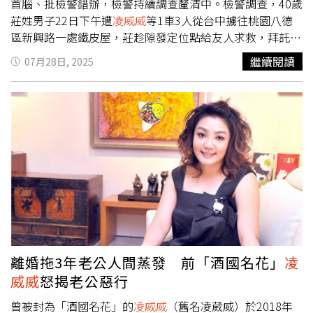
首腦、批檢警錯辦，檢警持續調查釐清中。檢警調查，40歲
莊姓男子22日下午遭
凌威威
等1車3人從台中擄往桃園八德
區新興路一處鐵皮屋，莊趁隙發定位點給友人求救，拜託幫
忙報警，八德警分局當天18時獲報，立即趕赴現場，驚見浴
繼續閱讀
07月28日, 2025
血的莊男身體有多處刀傷，立即叫救護車送醫，所幸雙手僅
防禦傷，並無生命危險。救護車當時到場，女警在前方引
路，事後將傷者送醫。（圖／翻攝畫面）警方將
凌威威
等在
場3人依現行犯逮捕，並在車上採出大量血跡，研判是在車
上發生衝突，因遭查扣的美工刀是
凌威威
所有，3人訊後依
妨害自由、傷害罪移請桃園地方檢察署偵辦，檢方複訊後裁
定
凌威威
10萬元交保。51歲藝人
凌威威
涉嫌妨害自由、傷
害，桃檢複訊後裁定
凌威威
10萬元交保。（圖／中國時報蔡
依珍攝）
凌威威
交保後向媒體喊冤，稱是幫朋友跟討債集團
要錢52萬8千元，當時帶美工刀防身，沒想到對方搶走她手
上的刀，強調是對方自殘、自己沒有動手，絕非殺人犯，批
警方偵辦方向錯誤。詳細案情檢警仍在調查中。
離婚拖3年老公人間蒸發 前「酒國名花」
凌
威威
怒揭老公惡行
曾被封為「酒國名花」的
凌威威
（舊名凌葳威）於2018年