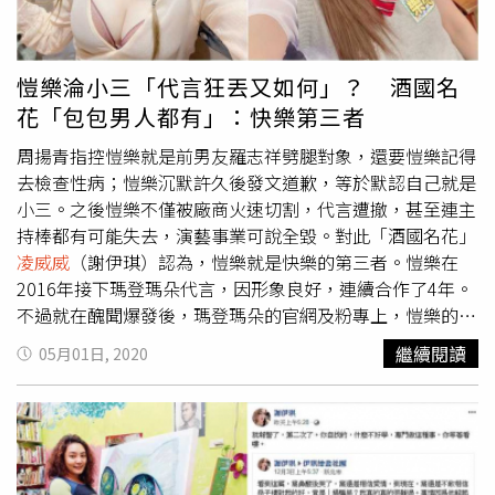
愷樂淪小三「代言狂丟又如何」？ 酒國名
花「包包男人都有」：快樂第三者
周揚青指控愷樂就是前男友羅志祥劈腿對象，還要愷樂記得
去檢查性病；愷樂沉默許久後發文道歉，等於默認自己就是
小三。之後愷樂不僅被廠商火速切割，代言遭撤，甚至連主
持棒都有可能失去，演藝事業可說全毀。對此「酒國名花」
凌威威
（謝伊琪）認為，愷樂就是快樂的第三者。愷樂在
2016年接下瑪登瑪朵代言，因形象良好，連續合作了4年。
不過就在醜聞爆發後，瑪登瑪朵的官網及粉專上，愷樂的照
片一夕間被換掉。對此廠商表示，雙方合約早已結束，肖像
繼續閱讀
05月01日, 2020
權使用到2020年6月30日，至於愷樂私事，不便評論。風波
越演越烈，愷樂不僅遭輿論狂砲轟，就連保養品、知名髮廊
集團年度代言也都紛紛終止合作，甚至從此被貼上小三標
籤，演藝之路堪憂。而
凌威威
目前尚與小11歲丈夫打離婚官
司，由於男方在外疑似有小三，還曾有約炮紀錄，因此對於