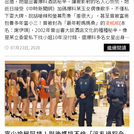
神出現異常，最後被強制送進精神病院，但住院時還是每天
出道，她還出書爆料酒店秘辛，讓被影射的名人心慌慌，她
精心打扮，還像過去在酒店上班時一樣優雅的坐著，口中不
近日接受《中時新聞網》加碼爆料某玉女偶像歌手，不僅私
斷喃喃重複：「等一下我男朋友就要來接我了。」不知道如
下耍大牌、說話嗆辣和螢幕形象「差很大」，甚至曾被富商
果當年紅牌沒有住進猛鬼大樓，會不會有不一樣的人生。◎
包養多年當小三！曾被封為「最年輕媽媽桑」的
凌威威
(本
給自己一個機會：張老師專線1980、安心專線1925、免付
名：謝伊琪)，2002年曾出書大談酒店文化的種種秘辛，像
費生命線1995。
是某立委愛私下找小姐10年沒付錢、還爆料多名女星出身酒
家等，引發輿論譁然。她近日受訪時又爆料在音樂錄音帶時
繼續閱讀
07月23日, 2020
代，就以玉女形象出道的女歌手，被富商包每月以50萬元包
養。
凌威威
表示，這位玉女歌手在未婚時，就和某大老闆在
一起，但沒想到歌手的媽媽和姐姐卻很討厭她，因和富豪在
一起，原因是她都不會拿錢幫家裡，永遠往自己口袋放。
凌
威威
爆某偶像女歌手淪為小三。（圖／Youtube）這位玉女
歌手在消失螢光幕前一陣子之後，居然獲邀參加某位名歌手
演唱會的嘉賓，但後來卻爆出她耍大牌、講話非常嗆辣，外
界感到莫名其妙，一個十幾、二十年都沒演出的人，為何會
找她當嘉賓時，才知道演唱會的贊助商是她的男朋友，有個
有力靠山，所以沒人敢惹她。至於這位歌手為何會獲富商青
睞，
凌威威
認為偶像歌手得來不易，帶出門形象好、有面
子，不少大老闆都喜歡玉女歌手、紅星等，這位女歌手就是
富少撿屍阿姨！與後媽搞不倫「淫亂過程全