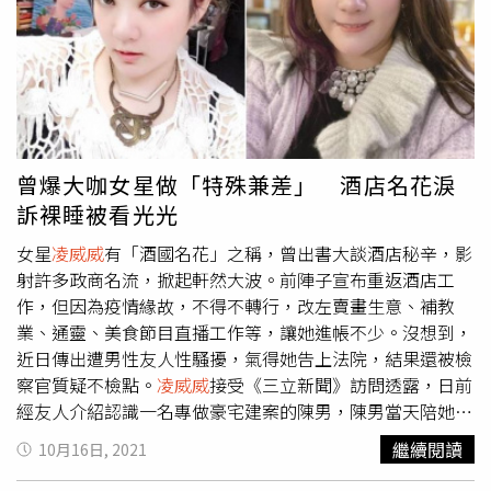
要改編成戲，我要當製作人，選角我來選，劇本我來寫，再
找人潤飾，都會找大咖來演，會拍這30年來真實的酒店生
態。」據了解，現年46歲的凌葳威本名謝伊琪，1995年參
加環球中國小姐選美獲得第6名，之後轉戰演藝圈成為通告
藝人，亦曾參與類戲劇的演出，2010年因受到涉及仲介女
藝人飯局與性交易事件影響，而逐漸淡出演藝圈；由於曾在
酒店上過班，凌葳威曾出版有關酒店文化的自傳，並在書中
曾爆大咖女星做「特殊兼差」 酒店名花淚
大爆秘辛，讓不少遭到影射的名人心慌慌。
訴裸睡被看光光
女星
凌威威
有「酒國名花」之稱，曾出書大談酒店秘辛，影
射許多政商名流，掀起軒然大波。前陣子宣布重返酒店工
作，但因為疫情緣故，不得不轉行，改左賣畫生意、補教
業、通靈、美食節目直播工作等，讓她進帳不少。沒想到，
近日傳出遭男性友人性騷擾，氣得她告上法院，結果還被檢
察官質疑不檢點。
凌威威
接受《三立新聞》訪問透露，日前
經友人介紹認識一名專做豪宅建案的陳男，陳男當天陪她去
買畫畫用具，以要幫她搬畫布為由進她家，後來就賴著不離
繼續閱讀
10月16日, 2021
開。由於已經半夜，她緊急求助2名男性友人，結果3個男人
在客廳聊了起來，累到想睡的她便去洗澡，之後因房間冷氣