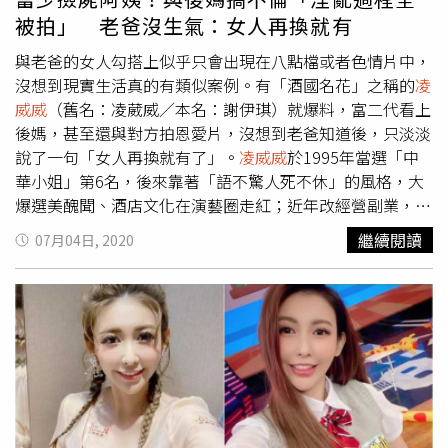
被包養，其實各界都知道，只是大家心照不宣，富商更以每
被拍」 老爸沒生氣：女人再換就有
月50萬元包養她多年，生活物質可說是相當優渥。
凌威威
更
透露，這位女歌手從年輕到結婚都不缺錢，一路順遂、命很
與老爸的女人勾搭上似乎只會出現在八點檔或者色情片中，
好，長相清秀，又是個不吵不鬧的乖小孩，所以也從富商那
沒想到現實生活真的有類似案例。有「酒國名花」之稱的
凌
裡獲得不少好處。
威威
（舊名：凌葳威／本名：謝伊琪）就爆料，富二代看上
後媽，甚至還與對方拍恩愛片，沒想到老爸知道後，只淡淡
說了一句「女人再換就有了」。
凌威威
於1995年當選「中
華小姐」第6名，後來靠著「語不驚人死不休」的風格，大
爆選美醜聞、酒店文化在演藝圈走紅；近年改經營副業，無
論是教畫畫、飄眉美容事業，都發展得相當不錯，甚至還出
繼續閱讀
07月04日, 2020
書大爆酒店秘辛。近日
凌威威
接受《中時電子報》訪問，提
到一名富少喜歡灌女生酒，把人灌醉後再撿屍，曾撿過年紀
都可以當他阿姨、後媽的女生，不久後就登上媒體版面。不
僅如此，
凌威威
說，富少與爸爸的女人，也就是後媽，有不
正當關係，還錄下雙方恩愛的過程；沒想到富少老爸知道後
沒有斥責，只在意「幹嘛不付錢」，接著脫口說「女人再換
就有了」，刷新眾人三觀。