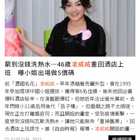
婿以前有過家境清寒的黑歷史，不願讓這對小三母女知道，
所以才與過去的朋友斷絕聯繫。不過
凌威威
也強調：「我沒
有講是誰喔」，但她暗指的對象，似乎答案也呼之欲出。
窮到沒錢洗熱水…46歲
凌威威
重回酒店上
班 曝小姐出場做S價碼
前「酒國名花」
凌威威
，早年憑藉著亮麗外型，曾在1995
年參加環球中國小姐選拔，獲得第6名佳績，後來她因出書
爆料酒店秘辛，在演藝圈爆紅，但她近年淡出螢光幕前，去
年閃嫁小11歲岳飛後代「岳子樓」，但婚姻之路不太順遂，
現在正在打離婚官司；而且開設的畫室，受到疫情衝擊，一
度慘到沒錢叫瓦斯洗熱水，讓她只能無奈「重操舊業」，回
去酒店上班謀生。據《自由時報》報導，
凌威威
開設的畫室
多年，但最近受到新冠疫情衝擊，生意大不如前，讓她決定
繼續閱讀
01月21日, 2021