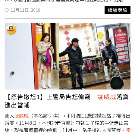
事才曝光。兩人交往3個月就閃婚，李燕婚後雖放下藝人光
繼續閱讀
12月11日, 2019
環跟著一起掃街拜票，但依舊難以適應這樣的生活，2015
年3月火速離婚，短短18個月內閃婚又閃離。美國歌手麥莉
希拉與「雷神弟」澳洲演員連恩漢斯沃分分合合長達九年，
2018年聖誕節舉辦婚禮時，當時麥莉感動地寫下「這應該
是我們第一百萬次接吻」，粉絲也紛紛獻上祝福，沒想到兩
人婚姻僅維持8個月，女方便透過發言人宣布離婚，原因是
「不能協調分歧」。
【怒告嫩尪1】上警局告尪偷竊
凌威威
落寞
進出當鋪
藝人
凌威威
（本名謝伊琪），和小她11歲的嫩尪岳子樓傳出
婚變。11月8日，本刊記者直擊她勾著岳子樓的手臂走出當
舖，凝視著櫥窗裡的金飾；11月中，岳子樓卻人間蒸發，
凌