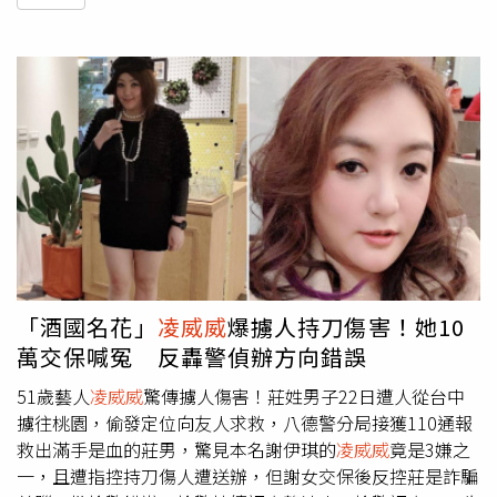
「酒國名花」
凌威威
爆擄人持刀傷害！她10
萬交保喊冤 反轟警偵辦方向錯誤
51歲藝人
凌威威
驚傳擄人傷害！莊姓男子22日遭人從台中
擄往桃園，偷發定位向友人求救，八德警分局接獲110通報
救出滿手是血的莊男，驚見本名謝伊琪的
凌威威
竟是3嫌之
一，且遭指控持刀傷人遭送辦，但謝女交保後反控莊是詐騙