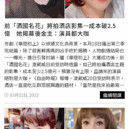
可一世的嘴臉。」最後，雙方就漸行漸遠，之後一起錄節目
的時候，成了最熟悉的陌生人，「讓我想起以前對她我的
好，難道都是假的？」
凌威威
表示，這幾十年雙方已經不聯
絡，「對於家暴的事情她會視為這麼平常，就是因爲他們自
前「酒國名花」將拍酒店影集…成本破2.5
己常常也會有這樣的事情發生，他們當發洩情緒、久了變夫
億 她揭幕後金主：演員都大咖
妻之間的情趣了，這她親口說的歐。所以覺得沒有什麼大不
夯劇《華燈初上》以條通文化為背景，本月18日播出第三季
了，可是不是每個人都喜歡玩SM。所以才會說只有打一次
完結篇，除了殺害蘇媽媽的凶手終於揭曉，人物劇情結局也
沒什麼。」（圖／翻攝臉書）此外，
凌威威
也暗指小甜甜老
一一曝光，連日引發討論。繼《華燈初上》大獲成功後，前
公，身為一個素人可以趁教會這個機會接近明星，為的就是
「酒國名花」凌葳威日前受訪時透露，自己將拍攝酒店主題
虛榮感，而這對夫妻也是因為收入不穩定才加入教會，不過
的影集，成本至少2.5億元，預算沒有上限，且請來的演員
她表示「素人不會因爲娶了一個藝人太太，就會變成男藝
絕對是大咖。《自由時報》報導，凌葳威20日受訪時表示，
人，既然娶了藝人太太應該好好珍惜，而不是爲了貼近這些
酒店一直是吃瓜群眾感興趣的題材，「當然是我來拍最寫實
明星們。打了自己老婆，然後還要說在導正老婆」，甚至直
啊，成本破2.5億啊，沒有上限。」至於影集內容，她則提
指容忍家暴已經是過時的社會風氣，最後再回到宋逸民夫婦
繼續閱讀
03月21日, 2022
到，「只求做到最精緻、精準，符合事實、接地氣」，自己
身上，「現實，自私，噁心，做作，虛僞，愛演戲。勢利
也會透過人脈商借真實的場景，「沒有做到70%以上考察事
眼；就是他們夫妻的寫照。你們繼續觀察吧。」
實、場景、服裝、故事題材的真實根據不行。」
凌威威
坦
言，其實一直有大型電視台和她接洽，想把自己一生的經歷
改編成電視劇，「現在我這邊金主自己有，他們想買版權，