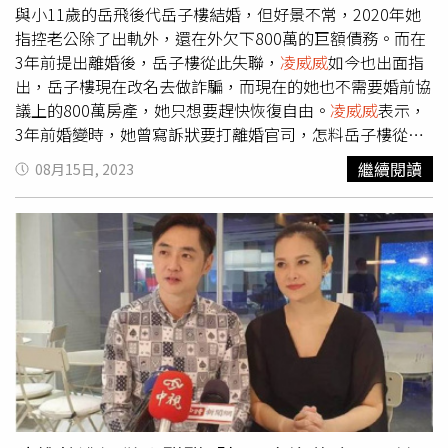
與小11歲的岳飛後代岳子樓結婚，但好景不常，2020年她
指控老公除了出軌外，還在外欠下800萬的巨額債務。而在
3年前提出離婚後，岳子樓從此失聯，
凌威威
如今也出面指
出，岳子樓現在改名去做詐騙，而現在的她也不需要婚前協
議上的800萬房產，她只想要趕快恢復自由。
凌威威
表示，
3年前婚變時，她曾寫訴狀要打離婚官司，怎料岳子樓從此
人間蒸發，她甚至是透過身旁好友才知道岳子樓已經改名，
繼續閱讀
08月15日, 2023
還跑去做詐騙集團，騙財又騙色。3年過去了，
凌威威
也直
言，覺得自己的身份證上面的配偶欄還有岳子樓的名字，很
帶衰。此外
凌威威
也怕若岳子樓真的在做詐騙集團，自己會
被波及到，所以才希望可以趕快切割乾淨。
凌威威
指出，當
時在婚前協議上有簽如果男方在婚姻裡不忠，就要賣掉800
萬的房產給她，而她後來還幫他要回750萬的債務，但她也
心寒的說，現在這些她都不要，只要趕快恢復自由就好。她
也說如果岳子樓還是不出面解決，她也做好最壞打算，再花
錢寫一次訴狀去家事法庭出庭，若法官同意的話就可以直接
判離婚，不然她的時間已經被耗掉許久，真的只想趕快結
束。