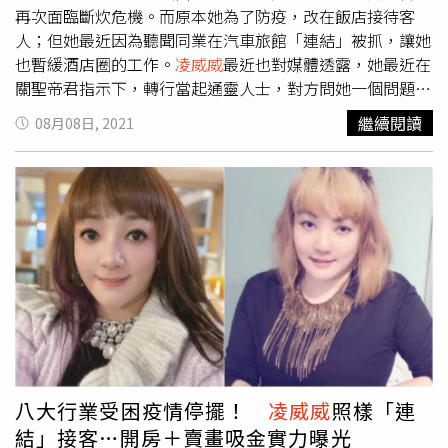
再次面臨斷炊危機。而原本她為了防疫，改在飯店接待客
人；但她最近因為聽聞同業在汽車旅館「連結」被抓，讓她
也暫緩酒店圈的工作。
凌威威
最近也對媒體透露，她最近在
關聖帝君指示下，轉行當起通靈人士，對方問她一個問題，
就得付她10萬元，不過她也強調，「我只收有錢人的錢，不
繼續閱讀
08月08日, 2021
收窮困人的錢，關聖帝君會告訴我對方的財力。」據《三立
新聞網》報導，
凌威威
因為酒店舊業受到疫情衝擊，她儘管
有領到紓困金一萬元，且改約客人到飯店開房間喝酒；再加
上賣畫收入，短時間內不至於斷炊。而她最近對記者透露，
她本來想搬到台中教畫，但後來決定還是留在北部發展。而
談到最新的工作計畫，
凌威威
也對媒體表示，她因為有靈異
體質，最近打算兼職來通靈，並提到，「最近我就開始看到
聽到很多另一個世界的聲音和衣服飄過去，我雖然抗拒很
久，但這是關聖帝君的聖示，這是我的任務要去做，也只能
善盡責任。」
凌威威
坦言，她其實是關雲長三女兒關銀屏轉
世，並提到通靈問事只向有錢人收費，「如果有錢人來問我
投資案，成交的話要讓我抽20%，沒成交就給我18%，有沒
八大行業受困疫情停擺！
凌威威
照樣「連
有成我都會知道，如果不給錢，下次就不要來問。」她也強
結」接客…開房＋賣畫吸金實力曝光