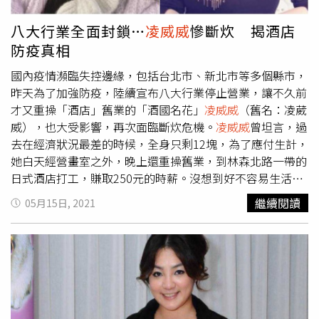
八大行業全面封鎖…
凌威威
慘斷炊 揭酒店
防疫真相
國內疫情瀕臨失控邊緣，包括台北市、新北市等多個縣市，
昨天為了加強防疫，陸續宣布八大行業停止營業，讓不久前
才又重操「酒店」舊業的「酒國名花」
凌威威
（舊名：凌葳
威），也大受影響，再次面臨斷炊危機。
凌威威
曾坦言，過
去在經濟狀況最差的時候，全身只剩12塊，為了應付生計，
她白天經營畫室之外，晚上還重操舊業，到林森北路一帶的
日式酒店打工，賺取250元的時薪。沒想到好不容易生活變
得穩定，現在疫情又捲土重來，台北市昨天緊急宣布，八大
繼續閱讀
05月15日, 2021
行業暫停營業，這讓
凌威威
的酒店收入，也瞬間斷炊。據
《自由時報》報導，
凌威威
再度陷入經濟危機，家裡冷氣壞
掉，最近還燒6萬元裝2台冷氣，馬桶也壞掉、洗手台也塞
住，修繕負擔沉重，讓她手頭很吃緊。報導中指出，
凌威威
也透露了一般酒店的實際防疫狀況，她提到，酒店雖然會要
求客人落實實名制並提醒戴口罩，但一進到包廂，客人大多
會喝開，口罩根本戴不住，她表示就算是去夜店也是相同狀