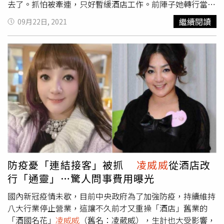
約而同來找她，而她也留下相關線索，引發網友好奇猜測。
去了。抓怕被牽連，只好暫緩酒店工作。前陣子她轉行當仙
姑幫客人諮詢，也賣畫教畫，加上補習班教課和直播節目邀
繼續閱讀
09月22日, 2021
約，結果每月進帳幾十萬，最好甚至到百萬，收入翻倍的她
接受《三立新聞網》訪問透露下月將搬到台北市內湖樓中樓
別墅居住，更坦言7月就已離開酒店圈，未來應不會再回去
了。據《三立新聞網》報導，
凌威威
上月初對媒體透露，本
來她要搬到台中教畫，也陸續跟多家補習班洽談簽約，不過
最後還是決定留在台北發展。目前她除了補習班線上教課和
家教，她還是維持原本的賣畫工作，加上美食節目直播邀
約，她透露這陣子收入還比過去酒店工作更多。
凌威威
並透
露，她原本住在永和頂樓加蓋6樓公寓，月租1萬多元，過去
一度慘到全身只剩12元。如今她收入進帳變多，這段期間她
也忙著整理，準備下月搬到台北市內湖樓中樓新家定居，迎
接離開酒店圈後的嶄新生活。
防疫憂「連結接客」被抓
凌威威
從酒店改
行「通靈」…驚人問事費用曝光
國內新冠疫情未歇，目前中央政府為了加強防疫，持續維持
八大行業停止營業，這讓不久前才又重操「酒店」舊業的
「酒國名花」
凌威威
（舊名：凌葳威），生計也大受影響，