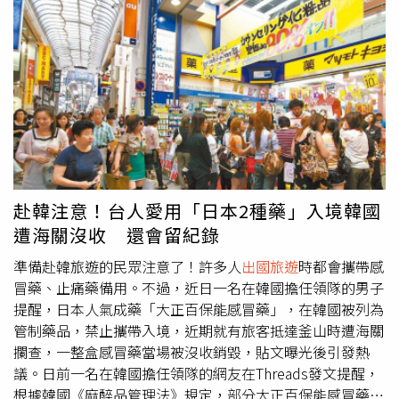
會將民眾的上網流量強制繞道至特定國家的伺服器，如中
國。若民眾在連線時輸入未經加密的敏感資訊，或是該國家
有權限監控網路流量，上網瀏覽紀錄和未加密資料就可能被
攔截。資安署進一步說，eSIM雖為加密的電信設定檔，但
市面上許多eSIM方案屬於轉售性質，若為來源不明的
eSIM、非電信業者的惡意供應商，恐藉機蒐集手機識別碼
（IMEI）、位置軌跡與個人資料。資安署表示，民眾若購買
eSIM需搭配專屬APP開通，必須注意其索取的權限；若APP
要求存取通訊錄、相簿、藍牙或定位等敏感權限，應提高警
覺，並可優先透過Android Google Play或Apple App Store
赴韓注意！台人愛用「日本2種藥」入境韓國
等官方管道下載。據《中央社》報導，為降低eSIM相關資
遭海關沒收 還會留紀錄
安風險，資安署建議民眾可採取5大防護措施，首先是選擇
具備商譽、有完整聯絡資訊及提供售後客服的大型平台；妥
準備赴韓旅遊的民眾注意了！許多人
出國旅遊
時都會攜帶感
善保管或銷毀收到的eSIM安裝郵件或紙本QR Code；在國
冒藥、止痛藥備用。不過，近日一名在韓國擔任領隊的男子
外使用HTTPS加密網站；留意手機是否異常耗電、流量暴增
提醒，日本人氣成藥「大正百保能感冒藥」，在韓國被列為
或社群有異地登入警告，應立即關閉eSIM並移除相關APP。
管制藥品，禁止攜帶入境，近期就有旅客抵達釜山時遭海關
資安署也建議，若民眾確實有使用eSIM的需求，可選擇原
攔查，一整盒感冒藥當場被沒收銷毀，貼文曝光後引發熱
生線路eSIM服務，也就是eSIM網路流量直接由旅遊當地的
議。日前一名在韓國擔任領隊的網友在Threads發文提醒，
主要電信商進行處理與計費；換言之，民眾的手機連線會進
根據韓國《麻醉品管理法》規定，部分大正百保能感冒藥含