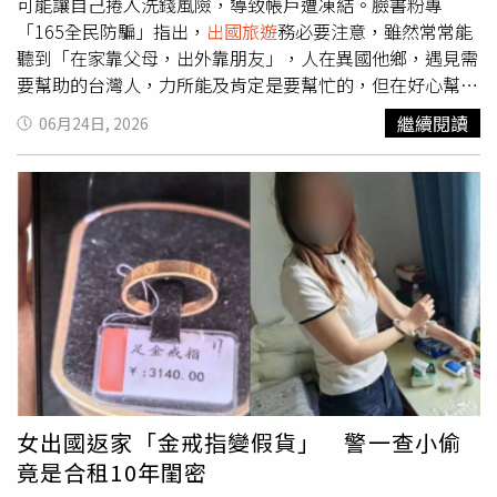
可能讓自己捲入洗錢風險，導致帳戶遭凍結。臉書粉專
「165全民防騙」指出，
出國旅遊
務必要注意，雖然常常能
聽到「在家靠父母，出外靠朋友」，人在異國他鄉，遇見需
要幫助的台灣人，力所能及肯定是要幫忙的，但在好心幫忙
之餘，也要保障自身安全。「165全民防騙」提到，如果有
繼續閱讀
06月24日, 2026
人藉口錢包掉了，或是用其他任何理由，表示「匯款台幣跟
你換日幣現金」，此時千萬別答應，即使當場看到台幣入
帳，匯入帳戶的錢也可能是騙來的黑錢，就算給對方的是手
上的乾淨錢，一旦收款，後續回台灣後，帳戶就可能變成
「警示帳戶」被凍結，恐怕還會因此吃上官司。 過去就曾
有網友在社群平台提醒，遇到陌生人搭訕時，只要聽到關鍵
字「轉帳換現金、幫忙收款、代提款」，不管對方中文多標
準、講話多可憐，請直接臭臉走開，「出國是去玩的，千萬
不要一時心軟，讓自己變成洗錢工具人」、「不管用哪種方
式收錢再給出去，只要錢流經你的帳戶，你就可能被認定為
洗錢共犯」。對此，不少鄉民也紛紛表示，「朋友在新加坡
遇過+1」、「我去年有遇到，真的出門要多留意一下」、
女出國返家「金戒指變假貨」 警一查小偷
「去年去京都有遇到，姪女直接說沒辦法喔」、「整個東亞
竟是合租10年閨密
地區都有！以日本、韓國、泰國、菲律賓、馬來西亞、印