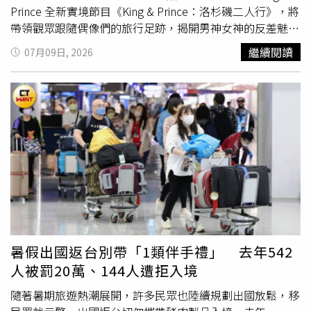
若有正職未正常出勤，職代流動率又高，人少事多的狀況會
Prince 全新實境節目《King & Prince：洛杉磯二人行》，將
雪上加霜。桃園女子監獄是超收率最高的女性矯正機關。
帶領觀眾跟隨偶像們的旅行足跡，揭開男神女神的反差魅
（圖／矯正署桃園女子監獄提供）2025年立法院邀法務部
力。年初來到台灣參加《紅白藝能大賞》引發話題的日本頂
繼續閱讀
07月09日, 2026
矯正署等單位專題報告「現行獄政與受刑人處遇機制之制度
流男團 King & Prince，成員永瀨廉與高橋海人攜手前往五
檢討」，不分藍綠都關切監所超收議題，羅智強特別點名最
年前曾共同訓練、承載青春回憶的美國洛杉磯。不過旅程開
嚴重的桃園女子監獄，超收率高達46％，時任法務部政務次
始兩人立刻被迫在異國分開，需要在一張「離海最近」的長
長黃世杰回應，會以擴建監獄計畫來改善。但依據矯正署
椅集合。然而才剛分別，永瀨廉就已藏不住對高橋海人的強
「每日在監各類收容人數」統計數據，桃園女子監獄今年5
烈想念，短短20分鐘內竟四度提起對方姓名，頻頻說著「要
月底的超收率50.63％，7月8日當天的超收率57.8％；台中
是海人在這邊就好了」、「想跟海人一起玩這個」。
女子監獄今年5月底的超收率26.72％，7月8日當天的超收
BTS「忙內LINE」J Jung Kook（左）、Jimin（右）一起從
率32.16％；高雄女子監獄今年5月底的超收率26.05％，7月
走訪多國。（圖／Disney+提供）在最新劇情中，兩人的新
9日當天的超收率27.86％，嚴重超收的現況仍在惡化中。苗
任務則是要為對方挑選一樣禮物。海人首先來到自己一直很
栗看守所回應指出：劉員依規定請假，人力不足部分，本所
想參觀的洛杉磯自然歷史博物館，當在紀念品店看到一籃石
由現有人力分擔調度，並持續招聘職代，期能減輕同仁負
頭時他立刻有了靈感：「企鵝求偶的方式就是送牠們最漂亮
擔。
的石頭，所以我要從這當中選一顆最漂亮的當禮物」，直言
暑假出國返台別帶「1類伴手禮」 去年542
「這就是讓廉知道我在乎他的最好方式」，真摯發言讓粉絲
人被罰20萬、144人遭拒入境
直呼「簡直是告白！」海人隨後貼心補充，因為廉來到洛杉
磯只帶了一個小包包，因此小巧的石頭可以讓他輕鬆帶回
隨著暑期旅遊熱潮展開，許多民眾也陸續規劃出國放鬆，移