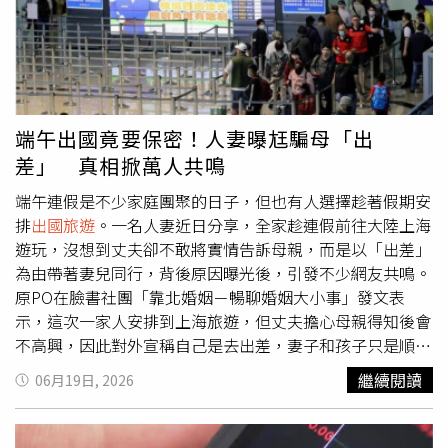
子、導遊、司導住宿、司導費用，只要行程不要太誇張，都
可以允許自由行，最終給出的價格是1萬5400，結果對方仍
喊貴，「慢走，不送！我保證，你們去玩遇到被詐騙，我絕
對不會幫你們，因為該說的都說了。」貼文曝光後，不少鄉
民紛紛在底下留言，「自由行都做不到那麼低吧，機住都不
夠本」、「10天13000，每天1300元台幣，連高鐵來回都
端午出國竟要保密！人妻曝尪騙母「出
有困難的價格，小上海香酥雞吃一吃就好了」、「叫他回家
差」 真相掀萬人共鳴
夢遊就可以了，13000還有找喔」、「讓他們自己去找行
程，絕對被坑死」、「故意把RMB報成NTD的吧，那只能回
端午連假是不少家庭團聚的日子，但也有人選擇趁著假期安
覆TMD」、「我自己自由行一台車衡陽長沙兩小時就700人
排
出國旅遊
。一名人妻近日分享，全家趁連假前往大陸上海
民幣了，因為老人+行李，有些人直接拒絕，還可以幫助他
遊玩，沒想到丈夫卻不敢將實情告訴母親，而是以「出差」
們人生經驗更豐富」、「這種的直接連報價都不報，一開始
為由帶著妻兒同行，背後原因曝光後，引發不少網友共鳴。
就沒有行情的人就是慢走不送」、「出去玩要計較到這幾千
原PO在臉書社團「靠北婚姻－暢聊婚姻大小事」發文表
塊，誠心建議不要出去」。
示，這次一家人安排到上海旅遊，但丈夫擔心母親得知後會
不高興，因此對外宣稱自己是去出差，妻子和孩子只是順便
同行。她坦言，得知丈夫的說法後感到有些哭笑不得，卻也
繼續閱讀
06月19日, 2026
能理解他的顧慮。原PO透露，婆婆平時相當重視傳統節
日，只要逢年過節沒看到子女回家陪伴，就容易出現抱怨或
情緒反應，因此丈夫認為即使事先解釋，恐怕也難以獲得理