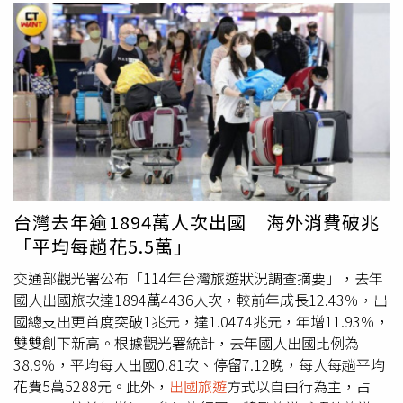
台灣去年逾1894萬人次出國 海外消費破兆
「平均每趟花5.5萬」
交通部觀光署公布「114年台灣旅遊狀況調查摘要」，去年
國人出國旅次達1894萬4436人次，較前年成長12.43％，出
國總支出更首度突破1兆元，達1.0474兆元，年增11.93％，
雙雙創下新高。根據觀光署統計，去年國人出國比例為
38.9％，平均每人出國0.81次、停留7.12晚，每人每趟平均
花費5萬5288元。此外，
出國旅遊
方式以自由行為主，占