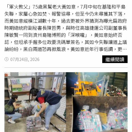
遊則是最喜歡「觀賞海岸地質景觀、濕地生態、田園風光、
「軍火教父」75歲黑幫老大黃如意，7月中旬在基隆和平島
溪流瀑布等」，顯示國人偏好身心療癒與紓壓放鬆的旅遊活
失聯，家屬心急如焚、報警協尋，但至今仍未尋獲其下落，
動；觀光署鼓勵平日出遊，可避開人潮並享有更佳旅遊體
而黃如意縱橫江湖數十年，過去更被外界猜測為曝光扁政府
驗。觀光署指出，旅遊價值逐漸成為衡量觀光重要指標。平
時期總統府副秘書長陳哲男，與時任高雄捷運公司副董事長
均每人每次旅遊支出為2,279元，其中過夜旅遊平均支出為
陳敏賢一同到濟州島賭博照的「深喉嚨」，黃如意始終否
5,714元，約為當日來回旅遊（1,372元）的4.2倍。值得一
認，但坦承手握多位政要洗碼單簽名，其如今失聯讓道上議
提的是，一日遊以青年族群（20至未滿40歲）支出1,432元
論紛紛，黑白兩道恐再掀風浪。黃如意近年行事低調，更潛
為各族群最高，過夜遊以樂齡族（60歲以上）支出6,243元
心向佛、幫助弱勢，卻傳出他在基隆失聯，家屬現已報警協
繼續閱讀
07月24日, 2026
為最高；以整體支出細項來看，娛樂、餐飲、交通支出以青
尋。（圖／中天新聞）黃如意早年靠軍火走私起家，累積了
年消費力最強，而住宿及購物費則以樂齡族為主力。顯見，
驚人財力與道上威望，後轉戰地下博弈產業，不僅自己經營
旅客停留時間愈長，住宿、餐飲、交通、娛樂及購物等各項
百家樂賭場，更擔任高階賭場掮客。由於他交遊廣闊、手段
消費皆同步增加，旅客更願意將支出投入住宿、美食、文化
圓融，當時不少台灣政商名流、高官要員若想到海外試手
體驗、休閒活動及地方特色等完整旅程。因此旅遊人次雖仍
氣，多半由他負責穿針引線到濟洲島等地豪賭。而黃如意手
是市場規模的重要基礎，但停留時間與體驗內容才是提升觀
中握有大量政商顯要出入賭場的「第一手紀錄」，他2007
光經濟效益的關鍵。綜合結果說明，臺灣旅遊市場已逐步由
年自爆帶時任高檢署資深檢察官沈明彥到濟州島賭博，而沈
追求旅遊規模，轉向提升旅遊價值；由吸引旅客到訪，轉向
明彥因手氣不佳，還向黃如意商借10多萬美金，相當於500
提升旅客停留；由景點導向，轉向完整旅程。未來真正具有
萬元新台幣，但沈明彥僅償還100萬元後便沒再還款，黃如
競爭力的，是打造讓旅客願意專程前往、值得多留一晚，並
意多次催討未果因而爆料。法務部調查後認定沈明彥曠職到