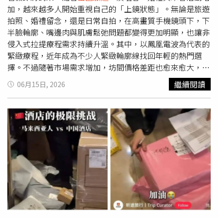
享經驗指出，曾遇過旅客購買大量免稅商品，光是購物袋就
加，越來越多人開始重視自己的「上鏡狀態」。無論是旅遊
塞滿整個頭頂置物櫃，甚至連座位下方空間都被占滿，影響
拍照、婚禮留念，還是日常自拍，在高畫質手機鏡頭下，下
其他乘客使用。有人透露，近兩、三年不少航空公司已陸續
半臉輪廓、嘴邊肉與肌膚鬆弛問題都變得更加明顯，也讓非
收緊規定，有些甚至要求旅客在後背包、斜背包與手提行李
侵入式拉提療程需求持續升溫。其中，以鳳凰電波為代表的
之間擇一攜帶。對此，不少網友建議可利用旅行袋搭配後背
緊緻療程，近年成為不少人緊緻輪廓線找回年輕的熱門選
包增加收納空間，但最重要的還是出發前先確認航空公司的
擇。不過隨著市場需求增加，坊間價格差距也愈來愈大，從
手提行李件數、尺寸與重量限制，才能避免因買太多伴手禮
數萬元到十多萬元都有，讓不少消費者感到困惑：「為什麼
繼續閱讀
06月15日, 2026
而在登機前卡關。
價差這麼大？」「自己施作的真的是原廠正貨嗎？」對此，
諾恩美學張韻屏院長提醒，鳳凰電波屬於醫療器材，真正影
響療程效果與安全性的關鍵，不只是價格，更包括設備來
源、探頭真偽以及診所是否具備原廠認證資格。非原廠探頭
風險高 低價背後可能暗藏安全隱憂談到市場上常見的價格
落差，張韻屏院長表示，其實從價格就能初步判斷風險。
「原廠探頭本身有固定成本，不太可能出現過於低廉的價
格，如果價格低得不合理，民眾就必須提高警覺。」目前市
場上常見「平行輸入」、「水貨」、「國外設備比較便
宜」、「不是原廠所以價格更優惠」等話術，甚至曾出現透
過社群平台低價團購、到府施打等方式吸引消費者。然而鳳