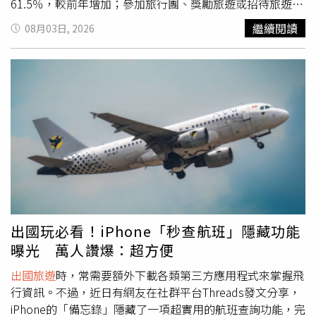
61.5％，較前年增加；參加旅行團、獎勵旅遊或招待旅遊者
則占24.4％，顯示國人仍偏好自行規劃海外行程。調查指
繼續閱讀
08月03日, 2026
出，有從事
出國旅遊
民眾，其至少從事國內旅遊1次的比例
（94.9％）高於沒有
出國旅遊
者（87.3％）；出國者在國內
的平均旅遊次數（13.65次）較沒有出國者（11.31次）多，
且有出國者在國內平均旅遊支出為 2,961元，也高於沒有出
國者的2,233元，顯示國人
出國旅遊
與國內旅遊，兩者具有
共存與互補的特性。此外，自由行旅客平均國際機票支出約
1萬8,410元，全體出國旅客有64.2％的旅次搭乘國籍航空；
且民眾出國前後於國內相關支出為2,657元，全年推估約達
503億元；顯示
出國旅遊
相關支出並非全數流向海外，而是
同步帶動航空運輸、旅行服務、保險、零售、交通及通訊等
國內相關產業發展，反映
出國旅遊
除創造海外消費外，亦能
帶動國內相關產業發展。國旅方面，114年國人國內旅遊2
出國玩必看！iPhone「秒查航班」隱藏功能
億4,761萬旅次，較113年（2億2,203萬旅次）成長
曝光 萬人讚爆：超方便
11.52％，並較108年（1億6,928萬旅次）成長46.28％；國
內旅遊總支出達5,643億元，較113年增加9.4％，較108年
出國旅遊
時，常需要額外下載各類第三方應用程式來掌握飛
增加43.7％，雙雙為歷年最高。值得關注的是，在旅遊規模
行資訊。不過，近日有網友在社群平台Threads發文分享，
持續擴大的同時，旅客的旅遊方式、旅遊內容及消費模式也
iPhone的「備忘錄」隱藏了一項超實用的航班查詢功能，完