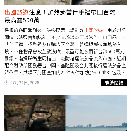
期待再次造訪的完整旅程，透過國旅、出國及相關產業的良
濟州島賭博屬實，針對曠職3日部分予以一大過處分，交友
性互動，共同提升臺灣觀光整體競爭力。
不慎影響整體檢察官形象則予以記過一次在案，監察院也針
出國旅遊
注意！加熱菸當伴手禮帶回台灣
對沈明彥未依規定報准
出國旅遊
、參與博弈、積欠賭債致生
最高罰500萬
糾紛，有違公務員服務法、檢察官守則規定，且2002年到
2007年間多次出國未經報准，且有80.5日未依規定請假之
暑假旅遊旺季到來，許多民眾已規劃好
出國旅遊
，由於部分
曠職提出彈劾。陳哲男2002年11月接受高捷外勞仲介業者
國家合法販售加熱菸，不少人誤以為可以當作「自用品」、
招待，未經請假擅自出國，與陳敏賢一同到濟州島豪賭，畫
「伴手禮」或幫親友代購帶回台灣，若違規攜帶加熱菸入
面於2005年10月被媒體揭露並引發軒然大波，而陳哲男在
境，不僅物品會被全數沒收，最重可能被罰新台幣500萬元
2004年便轉任有給職國策顧問，並在照片曝光後請辭獲
罰鍰。南投縣衛生局指出，為防堵違法菸品流入市面，近期
准。當時外界議論紛紛，認為黃如意便是曝光照片的「深喉
配合財政部關務署台中關、基隆關及台北關執行違法菸品查
嚨」，黃如意則始終否認，稱帶雙陳到濟州島賭博的線人是
緝作業，共領回海關查扣的22件案件加熱菸310條82包及加
檢察官，強調他不熱衷政治，無奈被捲入政治漩渦，並坦承
熱菸組合元件33組，並已完成清點造冊及全數銷毀，阻絕違
繼續閱讀
07月21日, 2026
自己手握多位名流政要洗碼單簽名，倘若要追討賭債，根本
法菸品流入市場。衛生局表示，依現行《菸害防制法》規
不需要曝光照片。而所謂洗碼單，就是在賭場沒帶現金，可
定，電子煙全面禁止輸入；加熱菸不得自行攜帶入境，無論
以找賭場負責洗碼的人，會依據賭客的信用給予相對應金額
是自用、代購或贈送親友都可能觸法，一旦遭海關查獲，違
的籌碼。而黃如意近年行事低調、潛心向佛，還成立慈善會
法物品將一律沒入銷毀，違規輸入者最高可處新台幣500萬
幫助弱勢團體，而他疑似心情低落多時，7月中旬未帶手機
元罰鍰。衛生局提醒，切勿輕信加熱菸「減害」、「比較健
便出門，家屬多次聯繫未獲回應，發現他在基隆和平島失
康」或「可以幫助戒菸」等行銷話術，因為加熱菸本質上仍
聯，家屬心急如焚，於7月18日報警協尋，但仍未找到其下
屬菸草製品，加熱過程中仍會釋放尼古丁及多種有害化學物