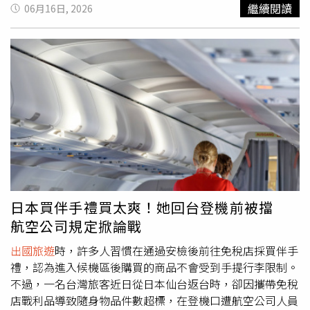
分手了」、「女友會背叛你，但股票不會」。台股近來表現
繼續閱讀
06月16日, 2026
亮眼。（圖／民視新聞網資料照）1 名網友在 Dcard 發文，
表出女友過往看他銀行戶頭存款永遠只有寒酸的幾百幾千
元，私下一直深信他只是個月薪 3 萬多元、去哪裡玩或買東
西都要考慮半天的窮酸月光族。直到前陣子女友隨口詢問是
否有接觸股市，原 PO 便大方打開手機的證券 App 給對方
看，女友當場震驚到眼睛瞪大，這才發現枕邊人竟然是不顯
山不露水的百萬存股隱形富豪。原 PO 秀出證券 App 給對
方看，竟然起女友貪念。（圖／翻攝自Dcard）然而，這份
財富卻成為貪婪的誘因。原 PO 指出，女友在得知其身價
後，接下來的幾個禮拜便開始有意無意地密集提起某些國家
相當好玩、非常適合拍攝情侶網美照，並瘋狂傳送各種旅遊
連結進行轟炸。原 PO 最終被說服，同意共同規劃年底的日
日本買伴手禮買太爽！她回台登機前被擋
本之行。沒想到，女友在做完功課、算出兩人來回機票、住
航空公司規定掀論戰
宿及吃喝玩樂總開銷大約需要 10 幾萬後，原 PO 大方表示
自己負擔個人所需的 7 至 8 萬元完全沒有問題，女友卻意有
出國旅遊
時，許多人習慣在通過安檢後前往免稅店採買伴手
所指地回應「主要是看你 O 不 OK 呀」，並隨即追問「那我
禮，認為進入候機區後購買的商品不會受到手提行李限制。
呢？」這時原 PO 才恍然大悟，原來女友自始至終都是打算
不過，一名台灣旅客近日從日本仙台返台時，卻因攜帶免稅
要求他全額買單這場奢華海外旅遊。女友意圖讓原 PO 全額
店戰利品導致隨身物品件數超標，在登機口遭航空公司人員