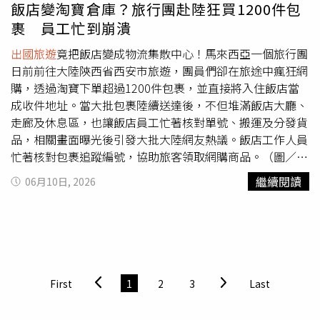
凰電波屬於醫療設備，原廠合法設備與探頭僅供應給原廠認
飯店變淘寶倉庫？旅行團赴陸狂買1200件包
證診所使用，切勿因價格便宜而忽略設備來源與合法性。此
裹 員工忙到崩潰
外，張院長也強調：「原廠鳳凰電波的核心技術在於
AccuREP®智能能量優化技術，每一發都會即時偵測皮膚的
出國旅遊
竟把飯店變成物流集散中心！馬來西亞一個旅行團
電阻與電容，自動調整能量輸出，確保能量轉化為熱能時，
日前前往大陸陝西省西安市旅遊，團員們卻在旅途中瘋狂網
可以達到有效的溫度與深度，而探頭表面也有冷媒，可以同
購，透過淘寶下單超過1200件包裹，並直接將入住飯店當
時避免燙傷。如果探頭無法偵測組織狀況，就可能出現功率
成收件地址。當大批包裹陸續送達後，不但堆滿飯店大廳、
忽大忽小的情況，提高熱傷害風險。」張韻屏院長也提醒，
走廊及休息區，也讓飯店員工忙著核對單號、搬運及分發貨
民眾其實很難單憑外觀判斷設備與探頭是否為原廠正貨，若
品，相關畫面曝光後引發大批大陸網友熱議。飯店工作人員
使用來源不明的耗材或探頭，不僅可能影響能量穩定度與治
忙著核對包裹追蹤編號，協助旅客領取網購商品。（圖／翻
療效果，也可能增加疼痛感、熱傷害及術後併發症等風險。
攝自臉書，Moretify）根據大陸旅遊業者「昕途旅遊」在社
繼續閱讀
06月10日, 2026
網路上常見低價招攬廣告，提醒民眾務必提高警覺守護自身
群平台小紅書發布的影片顯示，數量驚人的快遞包裹幾乎占
消費安全與權益。（圖／鳳凰電波提供）韓國醫美真的比較
滿飯店公共空間，現場堆疊如小山一般。由於團員購買商品
划算？張韻屏院長揭背後關鍵差異近年來，不少民眾會趁
出
種類繁多，飯店工作人員只能依照包裹上的追蹤編號逐一清
國旅遊
安排醫美療程，尤其韓國醫美療程更是受到關注，許
點，再協助尋找對應買家，場面相當壯觀。影片中還可看
多人看到韓國價格較低便心動，但實際上韓國與台灣的治療
到，一名疑似帶隊的婦人事先將所有包裹追蹤號碼列印出
邏輯並不完全相同。張院長解釋：「如果有去韓國做過電波
來，方便工作人員比對及分發。不過即便如此，面對超過
First
1
2
3
Last
的人就會知道，他們很多診所使用的能量，大約只有台灣常
1200件包裹，飯店員工仍得耗費大量時間整理。還有一名
見設定的三分之一到四分之一。」韓國許多診所採取的是
女團員因一次購買約50件商品，只能利用大型塑膠袋裝載，