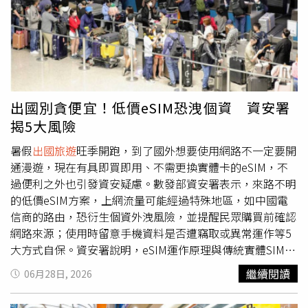
且在台設有戶籍」的國民。若屬於在台無戶籍者、具僑居身
分者、法定代理人為在台無戶籍國民、外國或無國籍人士、
大陸地區人民、香港與澳門居民，或是急需使用護照的民
眾，皆不適用此服務，仍須直接向外交部領事事務局或各地
的辦事處辦理。內政部強調，這項跨部會的系統整合不僅強
化了基層的便民服務量能，更是公部門攜手提升行政效率的
實質展現。未來內政部將持續深化與各部會的橫向聯繫，積
出國別貪便宜！低價eSIM恐洩個資 資安署
極推動更多「免奔波、零障礙」的優質戶政服務，讓公共政
揭5大風險
策能更精準地貼近民眾的日常生活需求，成為國民最堅實的
後盾。
暑假
出國旅遊
旺季開跑，到了國外想要使用網路不一定要開
通漫遊，現在有具即買即用、不需更換實體卡的eSIM，不
過便利之外也引發資安疑慮。數發部資安署表示，來路不明
的低價eSIM方案，上網流量可能經過特殊地區，如中國電
信商的路由，恐衍生個資外洩風險，並提醒民眾購買前確認
網路來源；使用時留意手機資料是否遭竊取或異常運作等5
大方式自保。資安署說明，eSIM運作原理與傳統實體SIM卡
相同，僅負責儲存電話號碼和電信網路的加密憑證，本身沒
繼續閱讀
06月28日, 2026
有權限讀取或下載手機內照片、聯絡人、密碼或LINE聊天
紀錄等隱私資料。然而，有些過於便宜的海外旅遊eSIM，