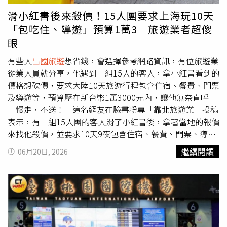
元（約新台幣14萬元）的金手鐲。警方立刻清查李女的銀行
滑小紅書後來殺價！15人團要求上海玩10天
帳戶，果然發現4月份有一筆超過3萬元（約新台幣14萬
「包吃住、導遊」預算1萬3 旅遊業者超傻
元）並備註為「黃金回收」的異常進帳，且其回收的黃金克
眼
重與外觀，與沈女遺失的手鐲完全吻合。在種種隱藏的電子
數據與鐵證面前，李女眼見無法抵賴，只能坦承所有偷竊犯
有些人
出國旅遊
想省錢，會選擇參考網路資訊，有位旅遊業
行。這場超過10年的深厚友情最終不敵一時貪念，李女以為
從業人員就分享，他遇到一組15人的客人，拿小紅書看到的
自己計畫縝密，但終究難逃法網，目前全案已由當地警方依
價格想砍價，要求大陸10天旅遊行程包含住宿、餐費、門票
法移送並進一步偵辦中。
及導遊等，預算壓在新台幣1萬3000元內，讓他無奈直呼
「慢走，不送！」這名網友在臉書粉專「靠北旅遊業」投稿
表示，有一組15人團的客人滑了小紅書後，拿著當地的報價
來找他殺價，並要求10天9夜包含住宿、餐費、門票、導遊
等，價格要壓在新台幣1萬3000元內。原PO提到，仔細一
繼續閱讀
06月20日, 2026
看發現，對方選擇的地點包括上海、江南、蘇州、義烏，希
望車子不要太爛、有導遊陪同，想住在上海鬧區、蘇州鬧
區、杭州湖邊，10天9夜含餐、門票、住宿，希望金額能壓
在新台幣1萬3000元內，「我真不知道，你們到底怎麼算
的！」原PO傻眼道，原本請客人單純叫車，對方又希望自
由行、不要被行程綁住，他向對方報上車資，包含司機、車