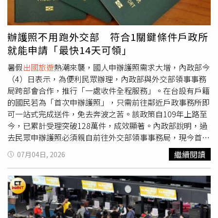
少人認為5天4夜或6天5夜最能兼顧遊玩品質、體力與休息
時間，也是最適合多數人的旅遊安排。不過，也有另一派旅
人抱持不同看法，認為真正決定旅遊品質的不是天數，而是
辦護照不用跑外交部 符合1關鍵條件戶政所
行程規畫。如果每天安排滿滿景點、頻繁換飯店、長時間拉
就能申請「最快14天可領」
車，再短的旅程都可能累得像在「行軍」；反之，只要停留
在同一座城市、減少搬運行李，每天安排一到兩個景點，10
暑假
出國旅遊
熱潮來襲，國人申辦護照需求大增，內政部今
天以上甚至一個月都能玩得相當輕鬆，不必急著趕行程。不
（4）日表示，為便利民眾辦理，內政部與外交部領事事務
少網友最後認為，所謂「黃金旅遊天數」並沒有標準答案，
局跨部會合作，推行「一處收件全程服務」。在台設有戶籍
還是得依照旅行目的、預算、移動距離及個人體力調整。有
的國民若為「首次申辦護照」，只需前往鄰近戶政事務所即
人偏好利用5天4夜快速充電，也有人喜歡放慢步調深入體驗
可一站式完成送件，免去奔波之苦。該政策自109年上路至
當地生活，只要找到最適合自己的節奏，就能讓旅程更加盡
今，已累計受理突破128萬件，成效顯著。內政部說明，過
興，而不是回國後只剩下滿滿疲憊。
去民眾申辦護照必須親自前往外交部領事事務局，現今首次
辦理護照者可直接前往全國任一戶政事務所提出申請。民眾
繼續閱讀
07月04日, 2026
在戶所送件後，可透過四大超商、郵局、農漁會或網路銀行
等多元管道繳納規費；經外交部審核製發後，約14個工作天
後即可回到原送件戶政事務所免費領取，也可選擇付費郵寄
至指定地址，製證流程快速便利。不過，內政部也特別提
醒，這項一站式便民服務是有條件的，僅限「首次申辦護照