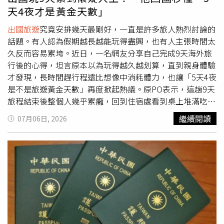
天4夜才是黃金天數」
出國旅遊
究竟安排幾天最剛好，一直是許多旅人熱烈討論的
話題。有人認為假期越長越能玩得盡興，也有人主張時間太
久反而容易累垮。近日，一名網友分享自己完成9天海外旅
行後的心得，坦言原本以為玩得越久越划算，直到親身體驗
才發現，長時間趕行程遠比想像中消耗體力，也讓「5天4夜
是不是旅遊黃金天數」再度掀起熱議。原PO表示，這趟9天
旅程結束後整個人幾乎累癱，回到住宿處看到桌上堆滿吃完
的餐盒、飲料杯等雜物，連整理都提不起勁，忍不住苦笑直
繼續閱讀
07月06日, 2026
呼「終於知道大家為什麼都選5天4夜了，去9天真的會死，
超級累」，還開玩笑詢問「誰來幫我整理桌子？」照片曝光
後，也讓不少人感同身受。不少曾安排長天數旅行的網友分
享自身經驗，認為旅程一旦超過一週，身體疲勞感便會逐漸
浮現。有人回憶，赴日本旅遊11天時，返台前一天最大的心
情竟是終於可以回家；也有人第一次到大阪安排8天7夜，每
天走到筋疲力盡，加上天氣乾燥，甚至出現手指龜裂、鼻腔
流血等狀況；還有旅客笑稱，曾安排15天日本行，結果才玩
到第5天就開始想念自己的床和家裡的生活節奏。因此，不