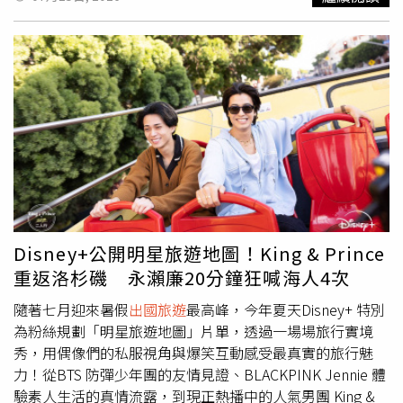
理員提起復審案，保訓會2025年2月11日駁回，據了解，她
請調前就提起行政訴訟，跟桃園女監對簿公堂。劉姓管理員
藉由通案調動的機會，在2025年7月28日調離桃園女監，轉
調至中部某間女子矯正機關，原本應於去年8月到職，但她
從第一天就稱病，未曾現身辦公室，到現在11個月了，主管
及同仁都無法親自接觸她。知情人士透露，衛生科長曾連絡
劉姓女管理員的先生，表明當面關懷之意並致贈水果籃，對
方僅回覆目前狀況不便見人，由於劉姓管理員依規定提出診
斷證明書，新單位尊重她請假的權利。在2025年8月到今年
7月期間，劉姓管理員雖有職務代理人，但因為職代未經國
考，而是由機關自行招考面試，屬於約聘性質，在看守所和
監獄工作必須「心智強健」，高壓工作環境很難待得久，不
Disney+公開明星旅遊地圖！King & Prince
到一年已經換了好幾個。近年因詐騙猖獗導致矯正機關超收
重返洛杉磯 永瀨廉20分鐘狂喊海人4次
惡化，管理員負擔越來越重（圖／報系資料照）熟知女子矯
正機關的官員表示，近年詐騙氾濫，女性收容人暴增，全國
隨著七月迎來暑假
出國旅遊
最高峰，今年夏天Disney+ 特別
三大女子收容機關從5千人增為7千人，收容空間嚴重不足，
為粉絲規劃「明星旅遊地圖」片單，透過一場場旅行實境
甚至「睡到工廠去」；嚴重超收也導致正職人員更得上緊發
秀，用偶像們的私服視角與爆笑互動感受最真實的旅行魅
條，一個人當好幾個人用，毫無緩衝容錯餘地，排班上也是
力！從BTS 防彈少年團的友情見證、BLACKPINK Jennie 體
一個卡一個，無法排連休，更不用說安排跟家人
出國旅遊
，
驗素人生活的真情流露，到現正熱播中的人氣男團 King &