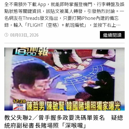
正同步改變，反映臺灣旅遊市場已逐步由追求旅遊規模，轉
全不需額外下載 App，就能即時掌握登機門、行李轉盤及誤
向提升旅遊價值，也顯示國人更重視旅遊品質與完整體驗。
點狀態等關鍵資訊，該貼文被萬人轉發，引發熱烈討論。一
近年觀光署攜手中央及地方推動「台灣觀光100亮點」、
名網友在Threads發文指出，只要打開iPhone內建的備忘
「臺灣觀光雙年曆活動」，並推出「台灣觀巴」優惠、「台
錄，輸入「FLIGHT（空格）+ 航班編號」，並按下右上角
灣好行」半價等多元措施，配合行政院下半年度新增7日連
的「完成」，該文字就會變成連結。該名網友表示，使用者
繼續閱讀
08月03日, 2026
假，共同營造有利國旅發展環境，也為旅遊市場轉型提供有
點擊後，頁面便會直接跳出完整的航班資訊，包含起飛與降
利條件。調查結果顯示，國人旅遊需求持續成長，旅遊頻率
落時間、準點或誤點狀況、飛行時間、航廈編號、登機門、
也進一步提高。114年平均每人國內旅遊次數由113年的
行李轉盤，甚至是飛機的即時位置與航線圖，功能相當全
10.46次增加至11.65次，當日來回旅遊比例提高至79.1％，
面。該名網友也補充道，除了利用備忘錄之外，還有另一種
反映國人正以更頻繁、更彈性的方式安排旅程，高頻率、短
便捷的操作方式：民眾只要先複製好航班編號，接著在
天數旅遊已成為市場常態。此外，民眾傾向於生活圈周邊旅
iPhone主畫面下拉叫出「搜尋框（Spotlight）」，將航班
遊，占比近67％，呈現「生活即旅遊」的新樣貌。調查發
編號貼上或輸入，也能快速查詢航班動態。該貼文一出，吸
現，國人以週末或星期日出遊（占57.8％）為主，自行規劃
引數十萬次瀏覽與上萬人點讚，不少網友紛紛留言讚嘆，
行程旅遊為大宗（占92.1％）；國人選擇國內旅遊據點時的
「太方便了，又學到一招」、「去機場看登機門跟找行李轉
考慮因素以「交通便利或接駁方便」的重要度最高，「紓壓
盤真的超實用」、「不用再為了出國特地載追蹤航班的 App
休閒保健」居次且逐年增加，主要從事以「其他休閒活動」
了」，更有熱心網友指出，在備忘錄直接打編號就可以了，
（如逛街、購物及泡湯等）首度居冠占57.1％，其次為「自
不需要額外加上「FLIGHT」、「下滑→搜尋→航班號碼，
教父失聯2／曾手握多政要洗碼單簽名 疑總
然賞景活動」（52.5％）及「美食活動」（48.3％）。遊憩
即可」，系統會自動識別格式。
統府副秘書長賭場照「深喉嚨」
活動中，一日遊最喜歡「品嚐當地特產、特色美食」，過夜