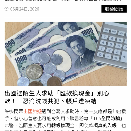
入當地基地台並落地連上網際網路，不需繞道第3國，如香
有「二氫可待因」（Dihydrocodeine）或「右美沙芬」
繼續閱讀
06月24日, 2026
港、新加坡等。資安署提醒，市面上多數旅遊eSIM商品屬
（Dextromethorphan）等成分，由於具有成癮風險，因此
一次性用途的電信服務，民眾確認不再使用後，應立即自手
被韓國列為嚴格管制藥品，不得攜帶入境。原PO表示，同
機設定中移除。資安署也強調，建議民眾優先使用國內電信
事帶團時就有旅客入境釜山，行李被韓國海關鎖定，要求開
業者提供的原號漫遊服務，通訊內容將以加密方式傳輸，較
箱檢查，查出一盒大正百保能感冒藥，隨即遭到沒收並銷
使用來路不明SIM卡、當地SIM卡或eSIM安全。
毀。原PO建議，民眾
出國旅遊
時，若有攜帶藥品需求，可
先至家醫科就診，由醫師開立處方，出國時一併攜帶藥品及
處方箋，以備海關查驗。事實上，韓國自2025年4月起將部
分成藥列為管制藥品，除了大正百保能外，不少台灣旅客赴
日必買的EVE止痛藥，也因部分產品含有「丙烯異丙乙酸
尿」（Allylisopropylacetylurea）成分，被視為抗精神性藥
物、禁止攜帶入境韓國。韓國關稅廳曾提醒，違規攜帶相關
藥品入境者，海關可依法扣留及銷毀藥品，若情節重大，可
出國遇陌生人求助「匯款換現金」別心
能違法成為刑事調查對象。過去就有韓媒《朝鮮日報》報
軟！ 恐淪洗錢共犯、帳戶遭凍結
導，曾有民眾在日本購買EVE止痛藥返韓時，被海關認定屬
於含有抗精神性成分的藥品，讓該民眾寫了一份聲明，隨後
許多民眾
出國旅遊
遇到台灣人求助時，第一反應都是伸出援
藥品就被沒收銷毀，且被留下違規紀錄。
手，但小心善意也可能被利用。臉書粉專「165全民防騙」
示警，若陌生人要求用轉帳換現金，即使款項真的入帳，也