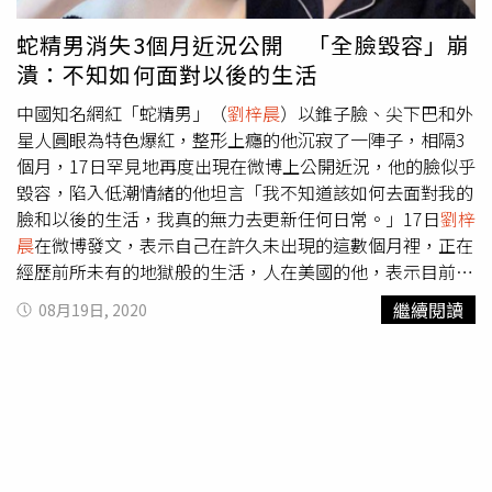
復」、「雖然我不喜歡你，但是得了新冠還是希望你能早日
康復，健健康康的」、「沒事的！不管是臉還是身體，都會
蛇精男消失3個月近況公開 「全臉毀容」崩
好起來的！不要灰心，不要難過」、「要照顧好自己」。
潰：不知如何面對以後的生活
中國知名網紅「蛇精男」（
劉梓晨
）以錐子臉、尖下巴和外
星人圓眼為特色爆紅，整形上癮的他沉寂了一陣子，相隔3
個月，17日罕見地再度出現在微博上公開近況，他的臉似乎
毀容，陷入低潮情緒的他坦言「我不知道該如何去面對我的
臉和以後的生活，我真的無力去更新任何日常。」17日
劉梓
晨
在微博發文，表示自己在許久未出現的這數個月裡，正在
經歷前所未有的地獄般的生活，人在美國的他，表示目前新
冠肺炎疫情確診500多萬人，每天更增加5.6萬確診，還有暴
繼續閱讀
08月19日, 2020
亂的情況下，他的全臉更是毀容了​​​，「我真的無力去更新任
何日常，包括文字。」蛇精男自爆全臉毀容，皮膚長出許多
的紅點。（圖／翻攝自蛇精男
劉梓晨
微博）蛇精男相隔3個
月再度更新微博。 （圖／翻攝自蛇精男
劉梓晨
微博）
劉梓
晨
曬出毀容的照片，只見他臉上布滿大大小小的紅點，他崩
潰表示「現在的我真的難過到極致，更別說發新自拍，現在
每天的我都在抑鬱中度過，全臉變成這樣跟要了我的命沒什