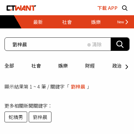
跳至主要內容區塊
下載 APP
最新
社會
娛樂
財經
⊗ 清除
全部
社會
娛樂
財經
政治
顯示結果第 1 ~ 4 筆 / 關鍵字「
劉梓晨
」
更多相關新聞關鍵字：
蛇精男
劉梓晨