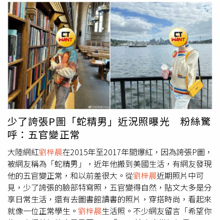
少了誇張P圖「蛇精男」近況照曝光 粉絲驚
呼：五官變正常
大陸網紅
劉梓晨
在2015年至2017年間爆紅，因為誇張P圖，
被網友稱為「蛇精男」，近年他搬到美國生活，有網友發現
他的五官變正常，和以前差很大。從
劉梓晨
近期照片中可
見，少了誇張的臉部特寫照，五官變得自然，貼文大多是分
享日常生活，還有去圖書館讀書的照片，穿搭時尚，看起來
就像一位正常學生。
劉梓晨
生活照。不少網友留言「希望你