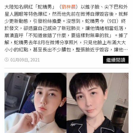
呢」、「變好看了哇」、「看到你正常了不少我很欣慰」。
大陸知名網紅「蛇精男」（
劉梓晨
）以錐子臉、尖下巴和外
星人圓眼等特色爆紅，然而他先前在微博自爆毀容後，就鮮
少更新動態，引發粉絲擔憂。沒想到，蛇精男今（9日）終
於發文，卻透露自己感染了新冠肺炎，讓他情緒相當低落，
崩潰直呼「不知道做錯了什麼，要這樣對無辜的我」。據了
解，蛇精男去年8月在微博分享照片，只見他臉上布滿大大
小小的紅點，甚至長出不少膿包，整張臉近乎毀容，讓他崩
潰不已，難過地說「我不知道該如何去面對我的臉和以後的
繼續閱讀
01月09日, 2021
生活，我真的無力去更新任何日常。」自此之後，
劉梓晨
便
很少更新動態，最新一次已是去年的12月9日，身體狀況令
人擔憂。時隔1個月，蛇精男今日上午終於發文，卻自爆
「我感染新冠了」，隨後解釋神隱的原因，指「消失的這段
時間裡，是因為臉毀容，而近期又因為身體各種不適，查出
了感染新冠病毒，呈陽性。我真的好難過，不知道做錯了什
麼要這樣對無辜的我，太難過了，好無助，真的！打完這段
話眼淚不自覺的流了下來。」貼文曝光後，不少網友紛紛留
言打氣「黑了這麼久黑出感情了，不過還是祝你早日康復加
油」、「會好起來的」、「這時候就別罵了吧，早日康