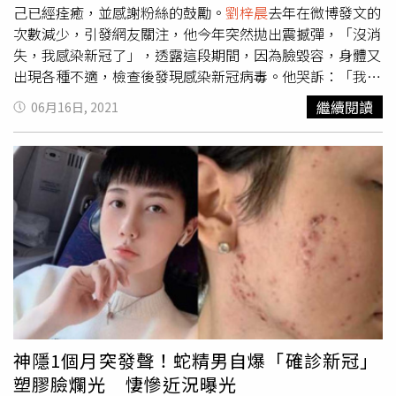
己已經痊癒，並感謝粉絲的鼓勵。
劉梓晨
去年在微博發文的
次數減少，引發網友關注，他今年突然拋出震撼彈，「沒消
失，我感染新冠了」，透露這段期間，因為臉毀容，身體又
出現各種不適，檢查後發現感染新冠病毒。他哭訴：「我真
的好難過，不知道做錯了什麼要這樣對無辜的我」，並叮嚀
繼續閱讀
06月16日, 2021
粉絲要照顧好自己，不要讓自己生病，「一定要好好的」。
（圖／翻攝自
劉梓晨
Chen微博）
劉梓晨
消失將近半年，這
段期間他努力對抗病毒，終於在本月12日再度現身，他表示
自己康復後第一次露面，錄製影片最大的原因，是想親自向
其中一名女粉絲答謝，「善良的你這幾個月每天的陪伴，同
時也謝謝所有其他人的鼓勵和善良，謝謝你們，你們都是幫
所有處於陰霾中的人脫離難過時刻，最溫暖的人」。（圖／
翻攝自
劉梓晨
Chen微博）
劉梓晨
隔天還曬出未修圖的自拍
照，因為懶得調色，所以直接PO出原圖，他幽默表示：
「真的是魔鬼」，並希望大家原諒他。（圖／翻攝自
劉梓晨
Chen微博）消息曝光後，引發熱烈討論，「太棒了，終於
痊癒了，恭喜恭喜」、「康復就好，一定要快快樂樂的」、
神隱1個月突發聲！蛇精男自爆「確診新冠」
「你的狀態和以前不一樣了，真的很好」，還有粉絲表示：
塑膠臉爛光 悽慘近況曝光
「現在怎麼越來越好看了」、「怎感覺你長得正常了點