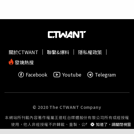
麼區別，我不知道該如何去面對我的臉和怎麼面對以後的生
活了，只有哭泣難過悲傷。」低落的狀態也令他的粉絲擔心
不已。
關於CTWANT
聯繫&爆料
隱私權政策
發燒熱搜
Facebook
Youtube
Telegram
© 2020 The CTWANT Company
本網站所刊載內容著作權屬王道旺台媒體股份有限公司所有或經授權
使用，他人非經授權不許轉載、重製、公開播送或公開傳輸。
知道了，請關閉視窗