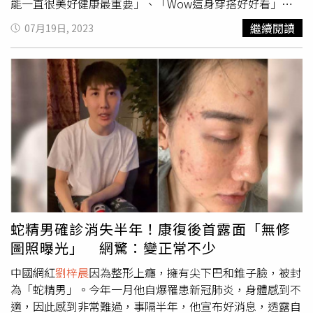
能一直很美好健康最重要」、「Wow這身穿搭好好看」、
「好久不見」、「變正常起來了」、「越來越自然，越好看
繼續閱讀
07月19日, 2023
了」、「好久沒滑到怎麼正常了，以前不是那個樣子的」、
「看著現在的照片覺得挺好看的，我覺得不錯」、「你的審
美終於正常了」，也有人疑惑，「你是做什麼職業的？為什
麼這麼有錢？這個問題困擾我多年了」。
劉梓晨
18日發文
說，很多人說他狀態看起來很差，因為他最近看起來比較憂
鬱，「加上又確診新冠又陽了，高燒症狀到去了急診，整個
人都快崩潰了，謝謝各位的關心也不知道說什麼了，你們記
得保護好自己。」
劉梓晨
在2021年的一篇文章談到，他常
收到有容貌焦慮的粉絲私訊，他看了很不舒服也安慰很多
人，而他想說，世上每個人都是不同的個體，美醜胖瘦不能
成為評斷一個人的標準。
劉梓晨
強調，大家能做的就是愛自
己，而他之前有想當美妝部落客，但又沒什麼自信所以就放
蛇精男確診消失半年！康復後首露面「無修
棄了。
圖照曝光」 網驚：變正常不少
中國網紅
劉梓晨
因為整形上癮，擁有尖下巴和錐子臉，被封
為「蛇精男」。今年一月他自爆罹患新冠肺炎，身體感到不
適，因此感到非常難過，事隔半年，他宣布好消息，透露自