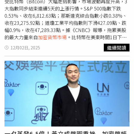
受比特幣（Bitcoin）大幅走弱影響，市場波動再度升高，3
大指數同步結束連續5天的上漲行情。S&P 500指數下跌
0.53%、收在6,812.63點；那斯達克綜合指數小跌0.38%、
收在23,275.92點；道瓊工業平均指數則下滑427.09點、跌
幅0.9%，收在47,289.33點。據《CNBC》報導，拖累美股
的最大力量來自
加密貨幣市場
。比特幣在美東時間1日下跌
約6%，跌破86,000美元，創下自3月以來新低，也延續上月
繼續閱讀
12月02日, 2025
下旬首次跌破90,000美元後的疲弱走勢。市場普遍解讀，比
特幣未能守住關鍵價位，使投資情緒急速降溫，並波及股市
中與加密貨幣連動的個股，如Coinbase與Strategy皆大幅下
挫。科技股同樣受到波動牽動。人工智慧概念股中早先表現
強勢的博通（Broadcom）與美超微（Super Micro
Computer）分別下跌超過4%與1%，顯示市場出現更明顯
的獲利了結。然而，並非所有科技股都陷入回檔。新思科技
（Synopsys）因獲得Nvidia新宣布的投資而逆勢上漲，而
Nvidia本身的股價也上漲超過1%，繼續維持其作為華爾街
與散戶共同追捧的AI龍頭地位。與科技股的震盪形成對比的
是，零售股在假期購物季推動下續走強。Ulta美妝和沃爾瑪
（Walmart）股價皆上揚，而SPDR標普零售業ETF（XRT）
一夕蒸發6.5億！黃立成幣圈重挫 加密幣帳