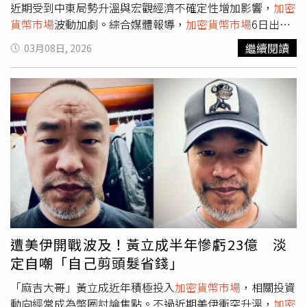
近期受到中東局勢升溫與宏觀經濟不確定性增加影響，
加密
貨幣市場
波動加劇。綜合媒體報導，
加密貨幣市場
6日出現
明顯下跌，比特幣價格一度跌破6.9萬美元（約新台幣217萬
繼續閱讀
03月08日, 2026
元）關卡，以太幣也同步走弱，失守2000美元（約新台幣
6.3萬元）整數關卡。鏈上分析帳號Onchain Lens 6日在社
群平台X發文指出，隨著市場下跌，黃立成再次向
Hyperliquid存入21萬美元USDC（約新台幣668萬元），用
於增加以太幣25倍槓桿多單倉位。Onchain Lens進一步表
示，在此之前由於市場持續走低，黃立成已將大部分原有倉
位以虧損方式平倉。統計顯示，截至目前為止，他在這一波
交易操作中的累計虧損已超過2970萬美元（約新台幣9.4億
元）。相關消息曝光後也在網路上引發討論。有網友表示，
在虧損接近3000萬美元的情況下仍持續加碼，「這到底是
信心還是絕望？」也有人留言調侃「誰來攔住他」、「再次
長眠」，甚至有人戲稱他是「台灣的印鈔機」。
遭美伊開戰波及！黃立成半年慘虧23億 淡
定自嘲「自己剪頭髮省錢」
「麻吉大哥」黃立成近年積極投入
加密貨幣市場
，相關投資
動向經常成為幣圈討論焦點。不過近期美伊衝突升溫，
加密