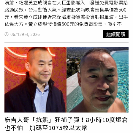
演前，巧遇黃立成親自在大巨蛋影城入口發送免費電影票給
路過民眾，替活動衝人氣。經查此次特映會預售票價為500
元，看來黃立成即便近來深陷虛擬貨幣投資虧損風波，出手
依舊大方。黃立成親發價值500元的免費電影票，吸引不少
民眾排隊領取。（圖／讀者提供）黃立成自直播平台退出後
繼續閱讀
06月29日, 2026
積極轉型，2018年成立電影公司投入影視產業，近年參與
多部國片投資。他曾在社群平台公開自己的「國片投資成績
單」，包括《月老》、《96分鐘》與《功夫》等作品皆有參
與。不過他也坦言，投資的14部電影中有9部虧損，但仍持
續力挺台灣電影產業，喊話「我支持國片！嘎U（加
油）」。黃立成（左）是九把刀新片《功夫》的出品人。
（圖／方萬民攝）由朱軒洋等人主演的國片《哭悲》曾於
2021年上映，劇情描述末日病毒蔓延後人性失控、社會秩
序崩解的極端世界。該片也在國際影展表現亮眼，曾獲得
Fantastic Fest恐怖類最佳影片、最佳導演，以及Fantaspoa
最佳影片、最佳特效化妝等獎項肯定，更在Fantasia
International Film Festival獲得觀眾票選獎，成為近年少數
麻吉大哥「抗熊」狂補子彈！8小時10度爆倉
成功打進國際市場的台灣恐怖電影之一。話題男星朱軒洋在
也不怕 加碼至1075枚以太幣
《哭悲》也有演出。（圖／麻吉砥加提供）另一方面，黃立