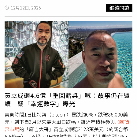
實是1場假象，依賴的是外部資金的注入；一旦脫離與1美元
完成製作的情況下，再度要求追加資金，Netflix基於信任，
繼續閱讀
12月12日, 2025
的掛鉤後，整個系統就會瞬間崩盤，拖垮TerraUSD與其姊
又撥款1100萬美元。不過這筆資金最後並未投入影集製
妹幣Luna，引發「席捲整個
加密貨幣市場
的連鎖危機。」
作，反而被導演轉入個人帳戶後用於高額消費與投資。根據
事發後，檢方指控權渡衡試圖在新加坡重建Terraform
檢方調查，林奇先將資金用於高風險投資，短時間內虧損約
Labs，但不久後便逃往巴爾幹地區。他於2023年3月23日持
一半資金，之後又將剩餘資金投入
加密貨幣市場
並獲利，最
假護照在蒙特內哥羅旅行時遭逮捕，並在當地坐牢17個月。
後再將資金轉回個人帳戶。接著他開始進行奢華消費，包括
依照認罪協議，權渡衡同意沒收逾1,900萬美元的資產。他
購入五輛勞斯萊斯、一輛法拉利，並花費約65萬2000美元
的律師辯稱，他的行為源自「傲慢與絕望」，而非貪婪。權
購買名錶與高級服飾。此外，他還購買兩張床墊共耗資約63
渡衡亦曾請求在其母國南韓服刑（他在那裡同樣面臨起
萬8000美元，另花費29萬5000美元添購高級寢具與床單；
訴），以更接近妻子及4歲女兒，但遭法官拒絕。「在過去
也動用部分資金償還約180萬美元的信用卡欠款。目前該部
幾年裡，我幾乎每一個清醒的時刻都在思考，我本可以做出
影集《White Horse》仍未完成製作，Netflix則對整起事件
不一樣的決定，以及我現在能做什麼來彌補。」權渡衡對法
不予評論。林奇的辯護律師班傑明齊曼（Benjamin
官說。他表示，聽到受害者的敘述「令人痛心，也再次提醒
Zeman）則認為判決錯誤，並表示此案恐為藝術創作者與資
黃立成砸4.6億「重回賭桌」喊：故事仍在繼
我，我造成了多麼巨大的損失。」1名受害者在電話中描
方在創作與合約爭議中，帶來危險的司法先例。林奇的量刑
續 疑「幸運數字」曝光
述，他的太太在TerraUSD崩盤後，選擇與他離婚，而兒子
將於明年4月宣判。
們也失去了上大學的機會，他自己更是不得不搬回克羅埃西
美東時間1日比特幣（bitcoin）暴跌約6%，跌破86,000美
亞與父母同住，因為全家畢生積蓄都瞬間蒸發。另1名受害
元，創下自3月以來最大單日跌幅，讓近年積極參與
加密貨
者則透露，他至今仍要「背負罪惡感」，因為他曾說服親家
幣市場
的「麻吉大哥」黃立成慘賠2128萬美元（約新台幣
與數百個非營利組織，投資TerraUSD。受害者特羅菲姆丘
6.6億元）。不過，2日加密貨幣大反彈，以太幣瘋漲7%，