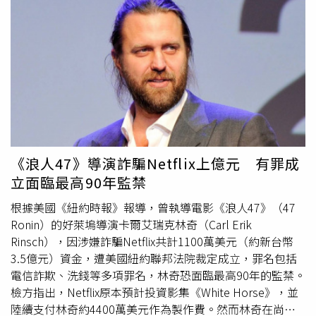
家庭、退休金與人生後，向法官道歉。其中1名受害者在信
幣 ETF 資金由正轉負，顯示機構法人的觀望氣息濃厚。此
中寫道，他的父親甚至因投資血本無歸而萌生自殺念頭。主
外，衍生品市場仍在消化去年底累積的過度槓桿，導致市場
審的美國紐約南區聯邦地區法院法官恩格梅爾（Paul
在交易清淡時極易出現「閃崩」行情。目前市場普遍關注
Engelmayer）表示，政府求刑12年「過於寬鬆」，辯方要
75,000 美元（約新台幣 236 萬） 的關鍵價位。過去該區間
求5年則「完全不可思議、荒謬至極」。依照罪名，權渡衡
曾多次出現強力買盤支撐，若此道防線失守，幣市恐將陷入
最高可被判處25年徒刑。恩格梅爾對權渡衡表示，「你的罪
更深層的寒冬。更多三立新聞網報導． 輝達北士科總部呼
行讓活生生的人們失去400億美元的真金白銀，這不僅是帳
之欲出！黃仁勳笑談簽約非難事：將成台北最壯觀地標．
面上的損失。」他稱這起事件是「規模空前、影響深遠的詐
弟邀網紅開箱700坪「白宮」遭指扯後腿 謝衣鳯：與我選
騙」，並指權渡衡對投資人有「近乎神祕的掌控力」，造成
縣長無關． 海水藏金 50 億噸不是夢？日企研發「藻類煉金
難以估量的「人間悲劇」。今年8月，權渡衡在紐約曼哈頓
術」 金價崩盤關鍵曝
《浪人47》導演詐騙Netflix上億元 有罪成
聯邦法院，承認了因Terraform Labs倒閉而面臨的詐欺指
立面臨最高90年監禁
控，這個用於演算法穩定幣的區塊鏈協議和支付平台，是他
在2018年於新加坡創立的。檢方表示，整體損失甚至超過
根據美國《紐約時報》報導，曾執導電影《浪人47》（47
FTX創辦人班克曼-弗里德（Sam Bankman-Fried）與維卡幣
Ronin）的好萊塢導演卡爾艾瑞克林奇（Carl Erik
（Onecoin）共同創辦人格林伍德（Karl Sebastian
Rinsch），因涉嫌詐騙Netflix共計1100萬美元（約新台幣
Greenwood）詐騙案的總和。恩格梅爾估計，受害者可能
3.5億元）資金，遭美國紐約聯邦法院裁定成立，罪名包括
多達100萬人。Terraform Labs曾對外宣稱旗下穩定幣
電信詐欺、洗錢等多項罪名，林奇恐面臨最高90年的監禁。
TerraUSD是可靠的「穩定幣」，本應以穩定資產作為支撐
檢方指出，Netflix原本預計投資影集《White Horse》，並
以避免劇烈價格波動。但檢方指出，TerraUSD的穩定性其
陸續支付林奇約4400萬美元作為製作費。然而林奇在尚未