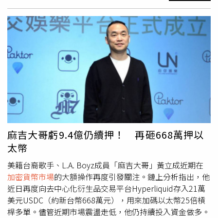
制平倉，資金持續被侵蝕，目前帳戶餘額僅剩30,268美元，
約合新台幣9.6萬元，與過去規模形成強烈對比。進一步檢
視其鏈上交易紀錄可知，黃立成至今已累計遭強制平倉335
次，頻繁爆倉的紀錄使其被市場戲稱為「爆倉之王」。更令
人關注的是其資產表現的劇烈反轉：過去一度累積約4,484
萬美元（約新台幣14.3億元）的帳面獲利，如今已轉為約
3,335萬美元（約新台幣10.6億元）的虧損，盈虧之間的落
差相當巨大。消息曝光後也讓網友笑稱，「麻吉大哥再度村
幾枝懶X了」、「麻吉大哥已經被打成液體狀好多次了，感
覺就像在進行行為藝術表演一樣。」據悉，「村幾枝懶X」
的迷因梗出自九把刀電影《殺手．歐陽盆栽》，黃立成飾演
的黑道大哥，在片中因為資金問題嗆聲飾演小弟的趙正平：
麻吉大哥虧9.4億仍續押！ 再砸668萬押以
「Uncle你村幾枝懶X（叔叔你已經身無分文了），補三
太幣
小」，從此成為經典迷因。日前黃立成也因為被爆入手有
「信義區哥吉拉」之稱的「陶朱隱園」，而在Threads發文
美籍台裔歌手、L.A. Boyz成員「麻吉大哥」黃立成近期在
自嘲：「Uncle村幾枝懶X，買三小旋轉大樓。」
加密貨幣市場
的大額操作再度引發關注。鏈上分析指出，他
近日再度向去中心化衍生品交易平台Hyperliquid存入21萬
美元USDC（約新台幣668萬元），用來加碼以太幣25倍槓
桿多單。儘管近期市場震盪走低，他仍持續投入資金做多。