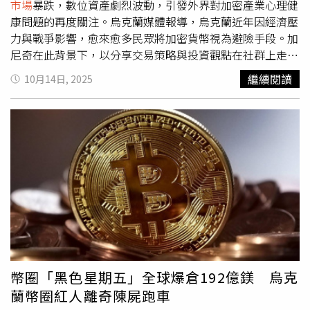
權，象徵傳統金融與區塊鏈結合加速深化。《日經》分析認
市場
暴跌，數位資產劇烈波動，引發外界對加密產業心理健
為，此舉不僅為防止市場操縱，也是在為加密貨幣正式納管
康問題的再度關注。烏克蘭媒體報導，烏克蘭近年因經濟壓
做準備。若修法順利，將成為亞洲首例對「虛擬資產內線交
力與戰爭影響，愈來愈多民眾將加密貨幣視為避險手段。加
易」設刑罰機制的案例。報導並指，當局目標是在不扼殺創
尼奇在此背景下，以分享交易策略與投資觀點在社群上走
新的前提下，建立與國際標準接軌的監管架構，確保市場公
紅，吸引大量追隨者。然而，隨著市場低迷與幣值重挫，許
繼續閱讀
10月14日, 2025
平並保護投資人。
多投資者與網紅面臨沉重的精神壓力與財務損失。業界人士
指出，近期的市場崩跌讓不少交易者情緒崩潰，甚至出現焦
慮與抑鬱狀況，凸顯出加密圈長期缺乏心理支持機制的問
題。加尼奇的死訊已由其官方Telegram頻道及加密社群
「Cryptology Key」證實。目前警方已展開調查，釐清其死
亡原因。美國總統川普（Donald Trump）日前宣布對中國
進口商品徵收全面性的100％關稅，並同步對關鍵軟體技術
祭出出口限制，引發全球投資人恐慌。消息公布後，大量資
金自數位資產市場撤離，導致比特幣與主流加密貨幣短線暴
跌，引發連鎖的強制平倉潮。根據交易平台資料，短短48小
時內，加密市場蒸發數百億美元市值，許多使用槓桿操作的
交易員遭巨額虧損。◎勇敢求救並非弱者，您的痛苦有人願
幣圈「黑色星期五」全球爆倉192億鎂 烏克
意傾聽，請撥打1995◎如果您覺得痛苦、似乎沒有出路，
蘭幣圈紅人離奇陳屍跑車
您並不孤單，請撥打1925