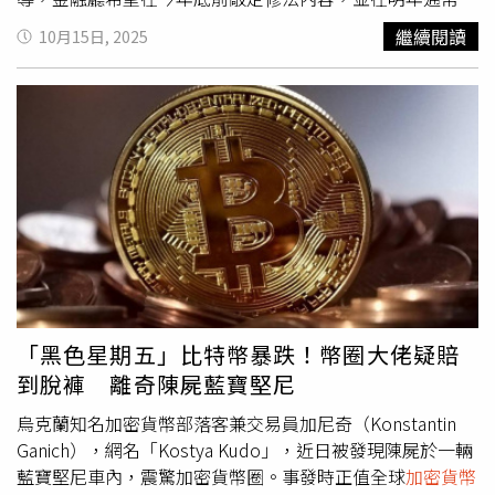
態系統」，在安全框架內促進創新。這項開放銀行投資加密
會會期提出修正案。屆時，日本證券交易等監視委員會
繼續閱讀
10月15日, 2025
貨幣的改革若順利實施，日本將成為亞洲第一個允許傳統銀
（Securities and Exchange Surveillance Commission，
行直接參與加密資產市場的國家，為全球金融業界樹立新的
SESC）將獲正式調查權，可主動介入涉嫌內線交易案件，
監管範例。
並建議課以附加金或移送司法單位。目前，日本《金融商品
交易法》（Financial Instruments and Exchange Act）雖規
範證券市場內線交易，但未涵蓋加密貨幣，現行多仰賴業界
自律或交易所內規，致使相關行為游走灰色地帶，難以有效
追責。金融廳官員認為，隨加密資產成為主流投資工具，若
不立法介入，恐導致市場信任崩潰。但報導中也提到，如何
界定「內線資訊」與「內部人士」仍是監管難題。不同於傳
統證券，許多加密貨幣缺乏明確發行主體，資訊來源分散，
使確認誰握有非公開消息更困難。報導指，監管機關正評估
是否以代幣項目開發團隊、主要投資方或交易所內部人作為
「黑色星期五」比特幣暴跌！幣圈大佬疑賠
定義依據，以建立可執行的法制框架。近年，日本在加密金
到脫褲 離奇陳屍藍寶堅尼
融與法規整合上已明顯加速。金融廳除監督交易所營運，也
要求業者建立透明的資產管理制度。日前幣安日本
烏克蘭知名加密貨幣部落客兼交易員加尼奇（Konstantin
（Binance Japan）宣布與支付巨頭PayPay Corporation達
Ganich），網名「Kostya Kudo」，近日被發現陳屍於一輛
成資本與業務聯盟，後者收購在地加密貨幣交易所40%股
藍寶堅尼車內，震驚加密貨幣圈。事發時正值全球
加密貨幣