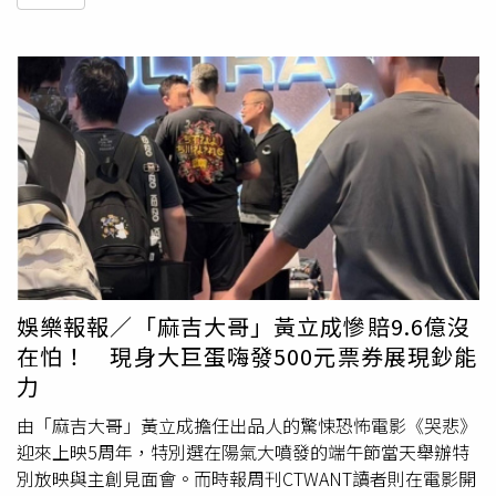
娛樂報報／「麻吉大哥」黃立成慘賠9.6億沒
在怕！ 現身大巨蛋嗨發500元票券展現鈔能
力
由「麻吉大哥」黃立成擔任出品人的驚悚恐怖電影《哭悲》
迎來上映5周年，特別選在陽氣大噴發的端午節當天舉辦特
別放映與主創見面會。而時報周刊CTWANT讀者則在電影開