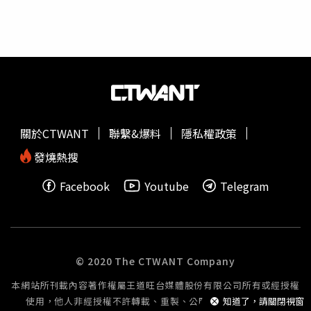
鍵角色。」Hyperliquid鏈上數據顯示，該巨鯨的倉位在暴
跌發生後即被快速平倉，部分鏈上分析師懷疑，該交易者可
能掌握了提前洩漏的政策消息；也有觀點認為，此舉可能出
自高度自動化的量化策略或敏銳的宏觀交易模型。
關於CTWANT
聯繫&爆料
隱私權政策
發燒熱搜
Facebook
Youtube
Telegram
© 2020 The CTWANT Company
本網站所刊載內容著作權屬王道旺台媒體股份有限公司所有或經授權
使用，他人非經授權不許轉載、重製、公開播送或公開傳輸。
知道了，請關閉視窗