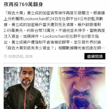
年來的國片投資成績。他透露至今共投資14部台灣電影，其
夜再投769萬翻身
中9部出現虧損。儘管投資結果並非全數獲利，但黃立成對
於支持台灣電影仍持正面態度。他在貼文中表示「我支持國
「麻吉大哥」黃立成的加密貨幣操作再度引發關注。根據鏈
片！嘎U！」，相關言論也吸引不少粉絲留言支持。
上分析團隊Lookonchain於24日在社群平台X公布的監測數
據，黃立成的加密帳戶當天遭到完全清算，帳戶餘額僅剩
2.49萬美元，約新台幣78萬元。不過他並未停手，當晚再度
注入資金，加碼操作。Lookonchain在社群平台X發文指
出，黃立成帳戶遭強制平倉後幾近歸零，並引發外界討論
「麻吉大哥到底有多少資金？」相關數據曝光後迅速在網路
擴散。儘管帳戶遭清空，黃立成並未停止操作。監測資料顯
繼續閱讀
02月25日, 2026
示，他於同日晚間再度向去中心化衍生品交易平台
Hyperliquid注入24.5萬枚USDC，等值約24.5萬美元，折合
新台幣約769萬元。Lookonchain指出，這樣的操作方式與
其過往風格一致，通常在遭清算後迅速補入資金，持續加碼
做多。消息曝光後，網友在社群平台熱議，有人表示「被清
算好幾次還是比我富有」，也有人認為其交易策略或許另有
布局，對後續動向感到好奇；亦有留言猜測是否透過其他帳
戶進行反向操作，或質疑其總存款額與總提款額規模。不過
相關說法皆未獲證實。黃立成近年積極投入
加密貨幣市場
，