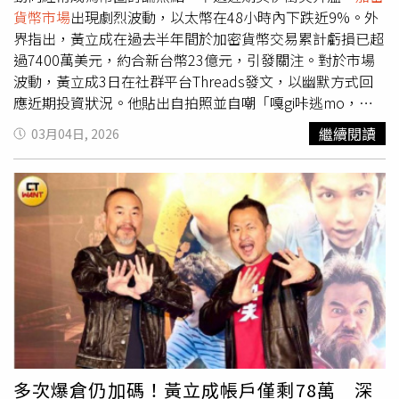
貨幣市場
出現劇烈波動，以太幣在48小時內下跌近9%。外
界指出，黃立成在過去半年間於加密貨幣交易累計虧損已超
過7400萬美元，約合新台幣23億元，引發關注。對於市場
波動，黃立成3日在社群平台Threads發文，以幽默方式回
應近期投資狀況。他貼出自拍照並自嘲「嘎gi咔逃mo，幸
ㄟ吉欸賽掐雜某甲崩跨電影」，意指自己剪頭髮，省下來的
繼續閱讀
03月04日, 2026
錢可以帶女生吃飯看電影，語氣帶有自嘲意味。據相關數據
顯示，黃立成曾在2月24日投入約24.5萬美元進行交易，折
合約新台幣769萬元，希望在市場高波動期間尋找獲利機
會。然而市場隨後快速下跌，帳戶因保證金不足遭到強制平
倉。清算完成後，帳戶僅剩約1.3萬美元，約合新台幣41.3
萬元，資產縮水幅度接近95%。黃立成的貼文也引發不少網
友討論，不少人對其發文內容留言回應，有網友表示「大哥
你還是說中文吧」、「大哥拍一個區塊鏈投資的電影嘛，會
火」、「強了我竟然第一次看不懂中文」，以及「『咔逃
mo』我竟然一看就懂」、「Uncle要補保證金了」。除了
加密貨幣投資之外，黃立成近年也投入影視產業。他成立電
影公司並投資多部台灣電影，日前也在Threads公開自己歷
多次爆倉仍加碼！黃立成帳戶僅剩78萬 深