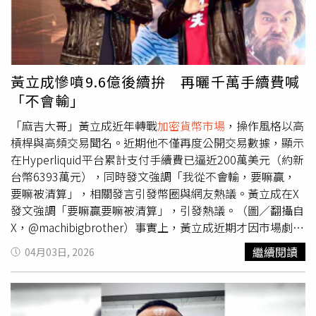
麻吉大哥驚人的財力與大心臟，再度刷新了幣圈民眾的認
成並未針對此事做出回應。
知。根據鏈上分析團隊Lookonchain的最新監測，黃立成在
短短8小時內瘋狂遭遇10次強制平倉（爆倉），帳戶資金一
度被震盪到只剩下約5.2萬美元（約新台幣164.2萬元）。
（圖／截自X @lookonchain）《民視新聞網》提醒您：內
黃立成慘噴9.6億後續拚 再曬千萬手續費喊
容僅供參考，投資人於決策時應審慎評估風險，並就投資結
「不會輸」
果自行負責。
「麻吉大哥」黃立成近年轉戰
加密貨幣市場
，操作風格以高
槓桿與高頻交易聞名。近期他不僅再度公開交易數據，顯示
在Hyperliquid平台累計支付手續費已逼近200萬美元（約新
台幣6393萬元），同時發文強調「我從不會輸，要嘛贏，
要嘛被清算」，相關發言引發幣圈與網友熱議。黃立成在X
發文強調「要嘛贏要嘛被清算」，引發熱議。（圖／翻攝自
X，@machibigbrother）事實上，黃立成近期才因市場劇烈
波動傳出重大虧損。回顧3月22日虛擬貨幣價格震盪，他持
繼續閱讀
04月03日, 2026
有的多單部位因無法承受跌幅而遭強制平倉，短時間內損失
約3022萬美元（約新台幣9.6億元），帳戶資產更一度從數
億元規模大幅縮減至約15.8萬美元（約新台幣506萬元），
資金縮水幅度引發關注。儘管面臨近10億元虧損，黃立成仍