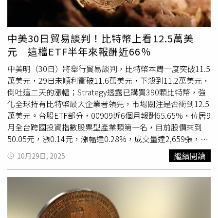
金額可觀，也引起不少圈內關注。截至目前為止，黃立成本
人尚未針對本次投資損失或帳戶清算事件作出公開回應。外
界關注他是否將調整未來投資策略，或暫時退出高風險的加
中美30日貿易談判！比特幣上看12.5萬美
密市場。該事件亦被視為幣圈高槓桿投資風險的最新警示案
元 這檔ETF半年來報酬近66％
例。鏈上分析機構 Lookonchain 公布帳戶清算資訊，顯示
餘額幾近歸零。（圖／翻攝自X，Lookonchain）
中美明（30日）將舉行貿易談判，比特幣本周一度突破11.5
萬美元，29日未順利衝破11.6萬美元，下殺到11.2萬美元，
倒吐這二天的漲幅；Strategy透露已購買390顆比特幣，強
化全球持有比特幣最大企業者領先，市場關注是否衝到12.5
萬美元。台股ETF部分，00909近6個月報酬65.65%，位居9
月全台跨國投資指數股票型產業類第一名，目前股價來到
50.05元，漲0.14元，漲幅達0.28%，成交量達2,659張，昨
天則為6,536張。幣圈本周大消息，包括川普政府特赦幣安
繼續閱讀
10月29日, 2025
（Binance）創始人趙長鵬，川普甚至公開表示支持態度，
比特幣股價再受激勵，一度突破11.5萬美元，大量持有比特
幣的微策略則再度出手買進、IBM宣布推出數位資產平台，
以協助金融機構或企業建立區塊鏈服務，
加密貨幣市場
正向
訊號頻出。觀察國泰全球數位支付服務ETF（00909）的產