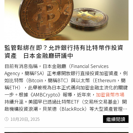
業分布，其中有近4成為比特幣儲備商及礦商，像是
Microstrategy、Marathon、Cleanspark及RIOT都是成分
股，16%左右是交易所及穩定幣發行相關，知名的
Coinbase、SBI Holding、Robinhood和Circle都是成分
股，另有3成聚焦在數位支付，包括Visa、Mastercard、
Paypal、Block等，基金共有30檔成分股。目前全台僅有
00909是極少數主攻數位資產供應鏈的ETF，自2022年7月
監管鬆綁在即？允許銀行持有比特幣作投資
13日掛牌以來，已累積超過3年的表現，其1年報酬率
資產 日本金融廳研議中
58.72%、 2年報酬率170.94%、3年報酬率198.45%。
目前有消息指稱，日本金融廳（Financial Services
Agency，簡稱FSA）正考慮開放銀行直接投資加密資產，例
如比特幣（Bitcoin，簡稱BTC）與以太幣（Ethereum，簡
稱ETH），此舉被視為日本正式邁向加密金融主流化的關鍵
一步。根據《AMBCrypto》報導，近年來，
加密貨幣市場
持續升溫。美國早已透過比特幣ETF（交易所交易基金）開
啟機構投資浪潮，貝萊德（BlackRock）等大型資產管理公
司持有的加密資產規模突破1000億美元。摩根大通
繼續閱讀
10月20日, 2025
（JPMorgan）、摩根士丹利（MorganStanley）等銀行已
向高資產客戶開放加密投資服務，而渣打銀行