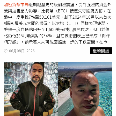
成近年活躍於
加密貨幣市場
，其高槓桿操作風格備受幣圈關
加密貨幣市場
近期經歷史詩級劇烈震盪，受到強烈的資金外
注。不過今年3月22日
加密貨幣市場
劇烈震盪，以太幣價格
流與拋售壓力影響，比特幣（BTC）接連失守關鍵支撐，在
重挫，導致他持有的約5250枚以太幣多單遭到強制平倉，
盤中一度重挫7%至59,101美元，創下2024年10月以來首次
累計損失約3022萬美元（約新台幣9.6億元），帳戶資產一
摜破6萬美元大關的慘況；以太幣（ETH）同樣表現疲弱，
度從千萬美元規模縮水至約15.8萬美元。近期他也公開交易
雖然一度自低點回升至1,600美元附近展開攻防，但目前價
數據，顯示在Hyperliquid平台累計支付手續費已逼近200萬
格仍低於5月最高點的34%，且在技術圖表上已形成「倒杯
美元（約新台幣6393萬元），並強調「我從不會輸，要嘛
柄形態」，預示著未來可能面臨進一步的下跌空間。在市場
贏，要嘛被清算」，再度引發幣圈與網友熱議。
一片血腥的慘跌風暴中，知名加密貨幣投資人「麻吉大哥」
繼續閱讀
06月08日, 2026
黃立成的交易動向，再度成為全球幣圈的熱議焦點。根據鏈
上分析團隊Lookonchain的最新監測，黃立成在短短8小時
內瘋狂遭遇10次強制平倉（爆倉），帳戶資金一度被震盪到
只剩下約5.2萬美元（約新台幣164.2萬元）。然而，被戲稱
為「清算之王」的他完全沒在怕，反而展現驚人韌性，逆勢
瘋狂補子彈加碼。麻吉大哥帳戶慘遭血洗剩5.2萬美元。
（圖／翻攝自X）麻吉大哥遭遇爆倉，短短8小時10度爆
倉。（圖／翻攝自X）幣市大逃殺引發連環清算！麻吉大哥
帳戶慘遭血洗剩5.2萬美元這波加密貨幣寒冬攻勢兇猛，比
特幣與以太幣賣壓依舊沉重，隨著大盤全面暴跌，黃立成的