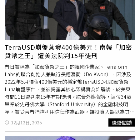
檻，收盤落在 2,387 美元（約新台幣 7.5 萬）附近。黃立成
新年釋出帥氣自拍照，霸氣誓言「回來當大哥」。（圖／翻
攝自臉書）鏈上數據揭露：黃立成帳戶餘額僅剩約 65 萬根
據鏈上監測團隊 Lookonchain 的即時數據，這波跌勢讓長
期採取高槓桿操作的「麻吉大哥」黃立成损失慘重。監控顯
示在 31 日當天的短短 6 小時內，其帳戶便遭遇 14 次強制
TerraUSD崩盤蒸發400億美元！南韓「加密
平倉。截至目前，該帳戶累計清算次數已高達 241 次。截
貨幣之王」遭美法院判15年徒刑
至 31 日上午 10 時許，黃立成的加密貨幣帳戶餘額僅剩
昔日被稱為「加密貨幣之王」的韓國企業家、Terraform
20,815 美元（約新台幣 65.7 萬元）。對比其過往動輒數億
Labs的聯合創始人兼執行長權渡衡（Do Kwon），因涉及
美元的交易規模，這筆餘額顯得極為慘澹。饒舌歌手出身的
2022年5月價值400億美元的穩定幣TerraUSD和加密貨幣
黃立成（左二），過去以麻吉成員身分走紅。（圖／翻攝自
Luna崩盤事件，並被揭露其核心架構實為詐騙後，於美東
黃立成Threads）社群熱議：是堅持到底還是該停損？消息
時間11日遭判處15年有期徒刑。綜合外媒報導，這位34歲
傳出後引發網友熱議，不少人對其雄厚的財力與「堅韌」的
畢業於史丹佛大學（Stanford University）的金融科技明
意志感到驚訝，紛紛留言：「清算了兩百多次還不收手，這
星，被受害者指控利用信任作為武器，讓投資人誤以為其打
心理素質太強」、「看到餘額從億級縮水到萬級，真的是幣
造的虛擬貨幣與穩定幣系統極度安全；但這一切其實由秘密
圈教科書級的慘案」、「槓桿真的是魔鬼，大哥這次看來真
繼續閱讀
12月12日, 2025
注入的外部資金支撐，並非真正的市場機制。權渡衡在聽取
的被收割了」。市場展望：ETF 資金流出、信心尚未回籠分
到庭或以電話陳述的受害者，訴說這場崩盤如何摧毀他們的
析師指出，目前
加密貨幣市場
面臨多重壓力。本週現貨比特