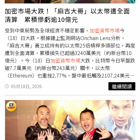
合約部位也迎來毀滅性打擊。鏈上數據顯示，他在8小時內
被交易所的清算引擎連續強制平倉高達10次，原本雄厚的資
加密市場大跌！「麻吉大哥」以太幣遭全面
產瞬間被洗到僅剩5.2萬美元。正當外界以為他會停損收手
清算 累積慘虧逾10億元
時，黃立成卻選擇正面硬剛熊市，隨後瘋狂擴大槓桿，將自
己的以太幣（ETH）多頭部位一路往上加碼到整整1,075
受到中東局勢及全球經濟不穩定影響，
加密貨幣市場
今
枚。據Lookonchain計算，黃立成加碼後的以太幣多頭部位
（18）日大跌。根據鏈上監測網站Onchain Lens分析，
總價值高達約171萬美元（約新台幣5,399萬元），而他最
「麻吉大哥」黃立成持有的以太幣25倍槓桿多頭部位，再度
新的合約強制平倉價格被設定在1,560.81美元。黃立成瘋狂
遭到全面清算，累積損失已超過3240萬美元（約新台幣10
加倉買進，網友直呼是巔峰操作。（圖／翻攝自黃立成
億元）。今（18）日
加密貨幣市場
大跌，比特幣今日早盤跌
Threads）「不是天才就是妄想症」！網驚呆：他是在跟清
破7.7萬美元（約新台幣243萬元）關卡，以太幣
算引擎打Boss戰這項近乎瘋狂的「凹單」舉動在社交平台X
（Ethereum）也重挫2.77%，盤中最低觸及2107.24美元
上曝光後，瞬間引爆海內外網友的瘋狂熱議。不少投資人驚
（約新台幣6.6萬元）。對此，鏈上監測網站Onchain Lens
繼續閱讀
05月18日, 2026
呼連連，直言「在慘遭血洗的時候還繼續對虧損部位加碼，
在X發文指出，受到市場突然暴跌影響，「麻吉大哥
這不是天才就是妄想症發作，希望他沒動用借來的Ape（無
（machibigbrother）」黃立成持有的以太幣25倍槓桿多頭
聊猿）流動資金來玩」，也有人調侃這大概是他之前賣掉無
部位，再次被完全清算。不過，黃立成似乎還未放棄，不久
聊猿賺來的以太幣去處。更有大批吃瓜網友紛紛拜服表示
後又買入新的以太幣做多25倍槓桿。Onchain Lens統計，
「8小時內被爆倉10次，竟然還在加碼做多，這真的是『最
目前黃立成累積虧損金額已超過3240萬美元，約新台幣約
麻吉大哥』的巔峰操作。到這地步，他已經不是在交易了，
10億元，「但他似乎不打算就此停手」。貼文曝光後，有網
而是在跟交易所的清算引擎打Boss戰」。不論結局如何，
友在底下留言表示「賭博永不停歇！」截至目前為止，黃立