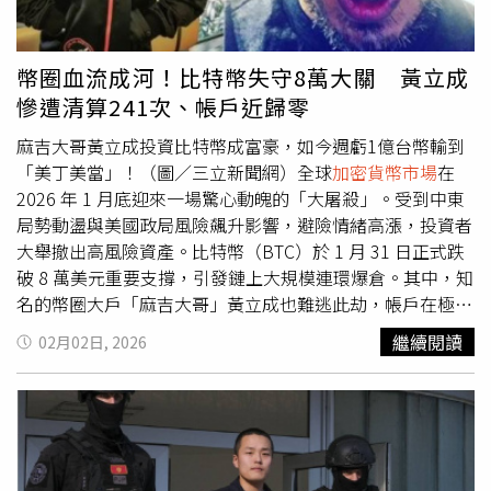
其高風險操作與頻繁補倉行為屢成話題。此次帳戶清算後再
度注資，也再度成為市場焦點。鏈上數據顯示，黃立成多次
遭強制平倉後仍持續補倉操作。（圖／翻攝自X，
幣圈血流成河！比特幣失守8萬大關 黃立成
@lookonchain）
慘遭清算241次、帳戶近歸零
麻吉大哥黃立成投資比特幣成富豪，如今週虧1億台幣輸到
「美丁美當」！（圖／三立新聞網）全球
加密貨幣市場
在
2026 年 1 月底迎來一場驚心動魄的「大屠殺」。受到中東
局勢動盪與美國政局風險飆升影響，避險情緒高漲，投資者
大舉撤出高風險資產。比特幣（BTC）於 1 月 31 日正式跌
破 8 萬美元重要支撐，引發鏈上大規模連環爆倉。其中，知
名的幣圈大戶「麻吉大哥」黃立成也難逃此劫，帳戶在極短
時間內縮水至驚人的低點。黃立成去年底砸4.6億久違發
繼續閱讀
02月02日, 2026
言，「故事仍在繼續」。（圖／翻攝自X平台
@machibigbrother）市場全面重挫：比特幣、以太幣連袂
崩跌2026 年 1 月 31 日被幣圈視為黑暗的一天，市場出現
一年多來最猛烈的跌勢：比特幣摜破 8 萬美元大關，最低探
至 78,719 美元（約新台幣 248 萬），創下自 2025 年 11 月
下旬以來的最低點。以太幣同步跳水，失守 2,500 美元門