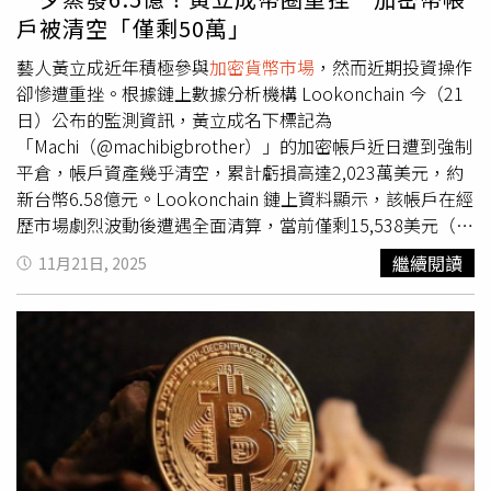
甚至逆勢大漲，使其5天的累積漲幅突破6%，成為市場少數
戶被清空「僅剩50萬」
亮點。上週，道瓊與S&P 500均大漲超過3%，那斯達克也
接近5%的週漲幅。但若回顧整個11月，市場走勢充滿起
藝人黃立成近年積極參與
加密貨幣市場
，然而近期投資操作
伏：S&P 500與道瓊僅微幅收漲，而那斯達克下跌1.5%，結
卻慘遭重挫。根據鏈上數據分析機構 Lookonchain 今（21
束連續7個月的上行趨勢。期間，在市場對AI股估值泡沫的
日）公布的監測資訊，黃立成名下標記為
擔憂升溫時，那斯達克一度較10月底的收盤價下跌近8%，
「Machi（@machibigbrother）」的加密帳戶近日遭到強制
顯示投資氛圍轉變。儘管波動升高，歷史季節性因素仍給市
平倉，帳戶資產幾乎清空，累計虧損高達2,023萬美元，約
場帶來一定支撐。根據《股票交易者年鑑》（Stock
新台幣6.58億元。Lookonchain 鏈上資料顯示，該帳戶在經
Trader’s Almanac）統計，自1950年以來，12月通常是全
歷市場劇烈波動後遭遇全面清算，當前僅剩15,538美元（約
年第3佳月份，S&P 500平均上漲超過1%。許多投資人因而
新台幣50萬元），與先前資產規模形成巨大落差。此情況突
繼續閱讀
11月21日, 2025
寄望年終行情能夠再度發揮作用。財富管理顧問公司
顯高槓桿操作在熊市中的風險，也反映出市場動盪對個人投
「Blanke Schein Wealth Management」首席投資長沙因
資人資產安全的挑戰。事實上，黃立成帳戶的資產縮水早有
（Robert Schein）則從基本面角度給予樂觀解讀。他認為
跡可循。早在11月10日，市場即傳出他因加密幣價大跌而
股市目前「正處於消化期」，但整體環境仍對股票有利，尤
背負約1,516萬美元（約新台幣4.6億元）債務。帳戶淨值自
其是在聯準會（Fed）下週再度降息的可能性持續升高之
10月的190萬美元高點起開始快速下滑，短短一個月內就跌
際。
入深淵，最終在本週遭全面清算。黃立成是台灣娛樂圈中少
數深入加密圈的公眾人物，過去曾大力推動 NFT 與 Web3
概念，並於多個公開場合表態支持數位資產經濟。他的帳戶
「Machi Big Brother」長期活躍於鏈上交易平台，不僅投資