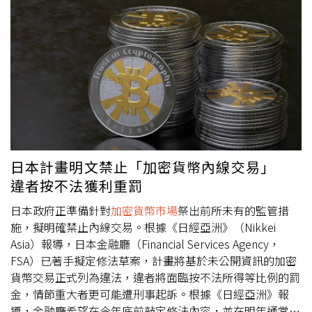
（StandardChartered）則自7月起在英國推出比特幣與以
太幣投資選項，並宣稱「對受監管的數位資產解決方案的興
趣正在快速上升」。報導中指出，日本首相辦公室下轄的金
融政策工作小組已著手研擬新方針，計畫允許國內銀行持有
或經手加密資產，甚至可兼營加密貨幣交易所。金融廳將同
時建立風險緩解機制，以確保銀行在面對高度波動的數位資
產時能維持穩定運作與流動性安全。早在2025年6月，金融
廳便已提出將加密貨幣重新歸類為「金融商品」的提案，目
的在於為日本版加密貨幣ETF鋪路。若該提案獲得通過，加
密資產的稅制將比照股票市場運作，稅率從原本超過50%降
日本計畫明文禁止「加密貨幣內線交易」
至約20%，大幅降低投資門檻。同時，日本政府也同步規範
違者按不法獲利重罰
禁止加密貨幣內線交易，確保市場透明與公平。根據鏈上分
析公司Chainalysis的資料，日本在2025年成為全球加密貨
日本政府正準備針對
加密貨幣市場
祭出前所未有的監管措
幣採用成長率最高的國家，用戶增加達120%，在亞太市場
施，擬明確禁止內線交易。根據《日經亞洲》（Nikkei
居首。該研究顯示，日本目前約新增1200萬個加密貨幣帳
Asia）報導，日本金融廳（Financial Services Agency，
戶，與五年前相比成長3.5倍。瑞波幣（Ripple，簡稱XRP）
FSA）已著手擬定修法草案，計畫將基於未公開資訊的加密
是當地交易量最大的加密資產，而印尼、南韓與印度則分別
貨幣交易正式列為違法，違者將面臨按不法所得等比例的罰
以103%、100%與99%的成長率緊追在後。金融廳內部人
金，情節重大者更可能遭刑事起訴。根據《日經亞洲》報
士透露，日本政府的長期目標是打造「可監管的數位金融生
導，金融廳希望在今年底前敲定修法內容，並在明年通常國