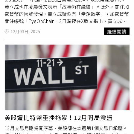
克（Stanislav Trofimchuk）則感嘆，他們投入的19萬美元
黃立成也在凌晨發文表示「故事仍在繼續」。此外，關注加
瞬間跌到僅剩1.3萬美元，「我們17年的人生積蓄，一夜蒸
密貨幣的帳號發現，黃立成疑似有「幸運數字」。加密貨幣
發。」另1名受害者聖約翰（Chauncey St John）則在法庭
關注帳號「EyeOnChain」2日深夜在X發文指出，黃立成
上指出，他所合作的一些非營利團體損失了超過200萬美
「重返賭桌」，將市場當成拉斯維加斯，一進去就覺得莊家
繼續閱讀
12月03日, 2025
元，其中1間教會組織損失約90萬美元。他與妻子背負債
欠他錢，他繼1日虧損2128萬美元後，又開了另一個倉位，
務，而岳父母也不得不在原本應該退休的年紀繼續工作。儘
且2個倉位的代碼都為「4588.8888」，推測此串數字可能
管如此，他仍表示原諒權渡衡，並說：「我祈求上帝憐憫他
是黃立成的幸運數字。目前黃立成有2個倉位，總金額為
的靈魂。」檢察官在庭上朗讀超過300封受害者來信的部分
1475萬美元（約新台幣4.6億元）。黃立成則在台灣時間3
內容，其中1位以縮寫代稱的受害者表示，他在努力支付帳
日凌晨1時許於X寫下「故事仍在繼續」（The saga
單與完成學業期間，損失了近11,400美元，「對有些人來
continues），也讓不少網友驚嘆「老闆，你虧了2100萬多
說，那只是帳面上的數字，但對我來說，是多年努力累積的
美元，居然還上線推特？老兄，你是不是有龍珠啊」、「從
成果。看著它在一夜之間消失，是我人生中最恐慌的時刻。
一開始就從未結束或暫停過」、「傳奇永不放棄」、「壞日
這不是意外，也不是市場事件，而是詐欺。」因此他懇請法
子總會過去的，堅強點」、「好事需要時間，偉大的事需要
官「考慮這場悲劇造成的重大損失。」美國助理檢察官莫塔
更長的時間，而你注定要成就偉大的事」。
扎維（Sarah Mortazavi）則指出，權渡衡以「傲慢、操控與
對他人完全漠視」的方式實施詐騙，打造出1種「韌性的幻
美股遭比特幣重挫拖累！12月開局震盪
象來掩蓋系統性的失敗。」
12月交易月剛揭開序幕，美股卻在本週第1個交易日承壓。