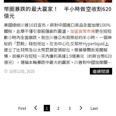
的突然離世。加里奇以庫多（Kostya Kudo）之名活躍於加
幣圈暴跌的最大贏家！ 半小時做空收割620
密社群，是烏克蘭及歐洲地區知名的加密貨幣教育與策略專
億元
家。他共同創辦「加密學鑰」（Cryptology Key）交易學
院，長期在社群媒體與論壇分享市場趨勢分析與交易策略，
美國總統川普10日宣布，將對中國進口商品全面加徵100％
擁有大量追隨者與學生。他以直率的市場觀察與高風險操作
關稅，此舉不僅引發股匯劇烈震盪，
加密貨幣市場
更在短短
風格聞名，近年亦曾參與多項區塊鏈專案顧問工作。這起事
數小時內全面崩跌。就在川普公布政策前約半小時，一個神
件發生的時機敏感。近來
加密貨幣市場
再度重挫，波動劇
秘的「巨鯨」錢包地址，在去中心化交易所Hyperliquid上
烈。美國總統川普（Donald Trump）日前宣布對中國進口
建立了比特幣及以太幣巨額空頭部位。根據華爾街見聞報
商品徵收全面性的100%關稅，並同步對關鍵軟體技術祭出
導，該帳戶在短短一天內獲利高達1.9億美元（約新台幣620
出口限制，引發全球投資人恐慌。消息公布後，大量資金自
億元），堪稱本輪暴跌中最大的贏家。川普對中國加徵關稅
數位資產市場撤離，導致比特幣與主流加密貨幣短線暴跌，
消息公布後，比特幣（BTC）盤中應聲失守11萬美元大關，
繼續閱讀
10月12日, 2025
引發連鎖的強制平倉潮。根據交易平台資料，短短48小時
最低觸及10萬5930美元，隨後回升至約11.2萬美元。根據
內，加密市場蒸發數百億美元市值，許多使用槓桿操作的交
Coinglass數據顯示，加密貨幣全網爆倉升至193.6億美元，
易員遭巨額虧損。烏克蘭媒體指出，加里奇可能在此次市場
再度刷新歷史紀錄、超過160萬人遭到清算。數據追蹤公司
暴跌中蒙受重大損失，導致心理壓力失控。警方表示，目前
Coinglass稱它為「加密幣史上最大規模的清算事件」。區
案件仍屬開放調查階段，尚未排除他殺或經濟糾紛的可能
塊鏈分析平台與鏈上觀察帳號mlmabc在X上評論指出：
性。基輔警方正在調閱周邊監視器畫面，並已對死者的金融
「這還只是Hyperliquid上可見的部分。想像一下他在中心
First
1
2
3
Last
帳戶與加密資產交易紀錄進行追查。
化交易所（CEX）裡的操作，絕對在今天的崩盤中扮演了關