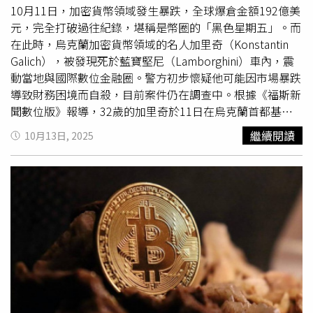
10月11日，加密貨幣領域發生暴跌，全球爆倉金額192億美
元，完全打破過往紀錄，堪稱是幣圈的「黑色星期五」。而
在此時，烏克蘭加密貨幣領域的名人加里奇（Konstantin
Galich），被發現死於藍寶堅尼（Lamborghini）車內，震
動當地與國際數位金融圈。警方初步懷疑他可能因市場暴跌
導致財務困境而自殺，目前案件仍在調查中。根據《福斯新
聞數位版》報導，32歲的加里奇於11日在烏克蘭首都基輔
（Kyiv）奧博隆斯基區（Obolonskyi district）遭發現陳屍
繼續閱讀
10月13日, 2025
於一輛藍寶堅尼Urus休旅車內。警方在車中發現一把登記
在他名下的槍支，遺體頭部有明顯槍傷。基輔警察局（Kyiv
Police Department）隨後在其Telegram官方頻道發布聲
明，表示目前正針對是否為自我造成或涉及他殺展開調查。
警方透露，在死亡前一天，加里奇曾向家人傳達財務困難的
焦慮，並透過訊息向親屬道別。這些線索讓調查方向偏向自
殺的可能。家屬與警方仍在等待彈道及鑑識結果，以釐清事
件全貌。在加里奇的官方Telegram頻道上，其團隊發出公
告證實死訊：「庫多（Konstantin Kudo）不幸離世。死因
正在調查中，後續消息將隨時更新。」貼文下方湧入大量追
隨者留言表達震驚與哀悼，許多人難以接受這位年輕交易員