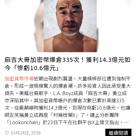
未停止操作，持續進行高頻交易。他日前在社群平台X發文
寫下「I never lose. I always win or get liquidated.」，隨
後又分享一張交易後台截圖，標註「Fees paid
Hyperliquid」，顯示其累積支付手續費已突破100萬美元，
並接近200萬美元水準，約新台幣6393萬元，同時平台積分
達46萬5000分，顯示交易規模龐大。此外，該數據也反映
其長期進行高頻操作的交易模式，手續費金額之高引起外界
關注。部分網友對其支付金額表示驚訝，認為已超出一般投
麻吉大哥加密幣爆倉335次！獲利14.3億元如
資人資產規模，也有人留言質疑其交易策略與實際獲利情
今「慘虧10.6億元」
況。另一方面，黃立成過去在
加密貨幣市場
已多次面臨清算
情況，此次再度公開數據與發言，也被視為其一貫高風險操
加密貨幣市場
近期出現劇烈震盪，大量槓桿部位遭到強制平
作風格的延續。其「要嘛贏、要嘛被清算」的說法，亦成為
倉，形成一波規模驚人的爆倉潮，許多投資人因此承受重大
討論焦點。黃立成持續以高槓桿、高頻率方式參與市場，其
損失。美籍台裔歌手、L.A. Boyz成員「麻吉大哥」黃立成
公開的交易數據與個人發言，不僅反映其投資策略，也再度
亦深陷其中，其加密貨幣帳戶的爆倉次數已累計高達335
引發外界對
加密貨幣市場
風險與操作模式的關注。黃立成曬
次，從最顛峰時獲利14.3億元，到現在倒虧10.6億元，也讓
出Hyperliquid後台截圖，手續費逼近200萬美元。（圖／翻
網友笑稱黃立成再度「村幾枝懶X」了。鏈上分析團隊
攝自X，@machibigbrother）
「Lookonchain」於23日下午在社群平台X上發文指出，隨
著市場波動進一步加劇，黃立成的加密資產帳戶再度遭到強
繼續閱讀
03月24日, 2026