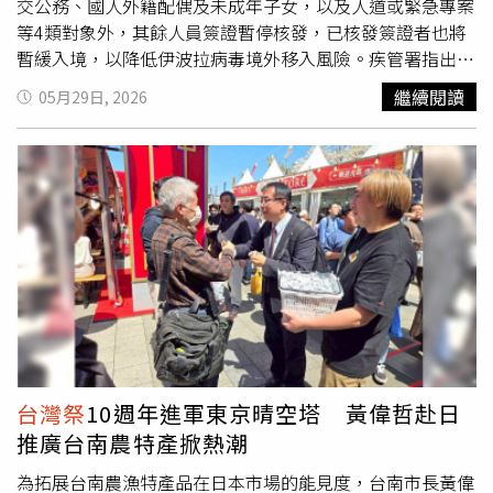
交公務、國人外籍配偶及未成年子女，以及人道或緊急專案
等4類對象外，其餘人員簽證暫停核發，已核發簽證者也將
暫緩入境，以降低伊波拉病毒境外移入風險。疾管署指出，
世界衛生組織（WHO）最新資料顯示，剛果民主共和國及
繼續閱讀
05月29日, 2026
烏干達的伊波拉疫情仍持續發展，其中疫情主要集中在剛果
民主共和國伊圖里省（Ituri）、北基伍省（North Kivu）及
南基伍省（South Kivu）等地。截至5月27日止，剛果民主
共和國累計通報906例病例，其中223人死亡，另有125例實
驗室確診病例、17人死亡；烏干達則累計7例確診病例，其
中1人死亡。由於疫情仍有擴散風險，我國日前已將兩國旅
遊疫情建議等級提升至第三級「警告（Warning）」。疾病
管制署副署長曾淑慧表示，考量伊波拉疫情恐持續升溫，我
國除強化港埠檢疫與跨機關聯防措施外，也參考美國、加拿
大等國防疫作法，並與外交部、領事事務局、移民署及民航
局等單位共同研商後，決定實施新的邊境管制措施。根據規
定，自6月2日起，剛果民主共和國及烏干達居民將暫停入境
台灣祭
10週年進軍東京晴空塔 黃偉哲赴日
90天，但4類對象可排除適用，包括已取得我國入學許可的
推廣台南農特產掀熱潮
學位生、外交公務人士、國人的非本國籍配偶及未成年子
女，以及奔喪、探視重病親屬等特殊人道或緊急案件。此
為拓展台南農漁特產品在日本市場的能見度，台南市長黃偉