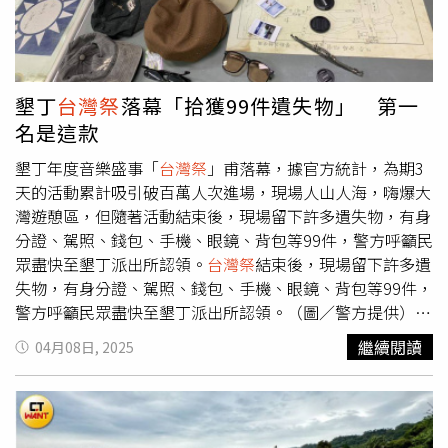
經理許益瑞指出，預計2025年坦尚尼亞產能將占比達四
市場賣壓仍持續湧現。財政部旗下泛公股行庫8日也加碼買
成，來將持續推動增加歐洲市場和日本市場銷售比重。出口
進上市櫃股票64.46億元，其中對台積電的單日買超達36.7
為導向的機械產業同樣風聲鶴唳，全球壓縮機領導品牌復盛
億元，成為官股最大加碼標的。根據統計，自美方於4月2日
公司總監黃詣超坦言，公司多年強化產品「不可取代性」，
宣布對台徵稅前夕起，八大官股行庫已連續三個交易日力挺
並已在美國、越南設有據點，若美國對等關稅政策落實，公
墾丁
台灣祭
落幕「拾獲99件遺失物」 第一
台積電，累計買超金額達3.24億元。即便台積電7日跌停，
司有應變能力。換句話說，未來關鍵90天，就看台灣如何判
名是這款
官股仍逆勢加碼2.01億元，8日更擴大至36.7億元，展現政
讀形勢、精準出招，這才是台廠可行的逃生門。
府護盤決心，不過台積電仍舊不斷下跌。
墾丁年度音樂盛事「
台灣祭
」甫落幕，據官方統計，為期3
天的活動累計吸引破百萬人次進場，現場人山人海，嗨爆大
灣遊憩區，但隨著活動結束後，現場留下許多遺失物，有身
分證、駕照、錢包、手機、眼鏡、背包等99件，警方呼籲民
眾盡快至墾丁派出所認領。
台灣祭
結束後，現場留下許多遺
失物，有身分證、駕照、錢包、手機、眼鏡、背包等99件，
警方呼籲民眾盡快至墾丁派出所認領。（圖／警方提供）據
恆春警分局統計，遊客遺留在
台灣祭
現場的物品有4張金融
繼續閱讀
04月08日, 2025
卡、16張悠遊卡、2張學生證、2張健保卡、2張身份證、3
張駕照、10個錢包、5個玩偶小物、3支手機、5個藍芽耳
機、2台相機、11把鑰匙、5支眼鏡、1支手錶、4條手鍊、8
個相機鏡頭、5頂帽子、2張相片、7背包、2件外套等，共