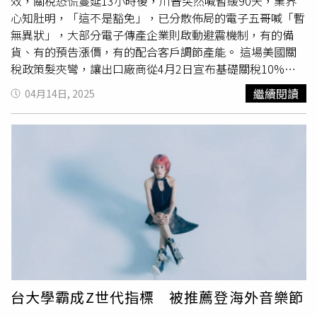
效，關稅恐慌蔓延13小時後，川普突然喊暫緩90天，業界
蓮3入與焦糖沾醬。（1,080元，圖／魏妤靜攝）說到靜巷小
心知肚明，「這不是豁免」，已分散佈局的電子五哥喊「暫
店，在SOMMÉ隔鄰的甜點品牌「desert LAND」則是
無異狀」，大部分電子傳產企業則啟動避震機制，有的備
FoodSeason食時可樂另一力作。品牌主打「沾醬×餅乾×
貨、有的預告漲價，有的配合客戶調節產能。 這場美國關
組合式風味」，團隊將Gelato綿密滑順的特色延伸進醬料世
稅政策髮夾彎，讓出口廠商從4月2日宣布基礎關稅10%
界，打造出一系列「Gelly沾醬」。從經典的海鹽焦糖、日
起，接到客戶急call「停止出貨、暫緩出貨」，到9日更嚴
繼續閱讀
04月14日, 2025
式焙茶，到嚴選義大利西西里島開心果製成的濃醇醬料，每
峻的對等關稅生效後13小時喊停90天，客戶急call從原本的
一款都保有細緻柔滑的質地與層次豐富的風味，也會依據季
交貨「慢慢來」火速改為「趕緊來」，搶在90天關稅空窗緩
節研發期間限定口味，為消費者帶來驚喜。desert LAND今
衝期內出貨；台股也從7至9日三天暴跌3906點，10日強彈
年首度代表台灣飛往日本參與「
台灣祭
」活動，推出期間限
1608點，上演史上最慘跳水及史上最強「Ｖ轉」。川普以
定新品「拉拉山水蜜桃費南雪」，這款以在地風土為靈感的
MEGA（讓美國再次偉大）為由，對全球86國輸美貨品課徵
甜點，以台灣盛夏代表性水果「拉拉山水蜜桃」為主角，將
對等關稅，其中對台灣開徵32%關稅。這波及有多廣？以
果香飽滿、甜酸平衡的水蜜桃果醬，融入經典費南雪的焦香
2024年為例，台灣對美出口總額達1114億美元，除了半導
杏仁奶油基底中，打造口感鬆潤的常溫甜點。店內特色甜點
體產品暫時獲得豁免外，前20大出口品中包括伺服器、筆
還有近22公分長的「OV香橙大瑪德蓮」，這是在一個法國
電、手機、網通設備與各類電子零組件等產品，均不在豁免
小鎮獲得的靈感，當地人會以巨大瑪德蓮作為生日蛋糕。
清單內。儘管關稅戰暫緩90天，但業界心知肚明，這僅是延
desert LAND為了呈現瑪德蓮外皮酥脆、內餡濕潤的口感，
遲，非真正豁免，未來前途不明。「這是一場沒有劇本的貿
特別使用歐洲帶回的訂製模具，除了烘烤時間需要拉長，製
易衝擊，」一位不願意具名的協會理事長私下說，與其靠政
台大學霸成Z世代指標 被推薦登海外音樂節
作時也須格外小心，可以說是讓人驚呼的鎮店之寶。店內風
府求生不如靠自身策略應變，目前看來，分散市場、強化供