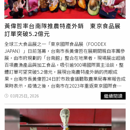
黃偉哲率台南隊推農特產外銷 東京食品展
訂單突破5.2億元
全球三大食品展之一「東京國際食品展（FOODEX
JAPAN）」日前落幕，台南市長黃偉哲在展期間親自率團參
展，由市府規劃的「台南館」整合在地業者，現場展出超過
百項農漁產品與加工食品，吸引逾900場國際買主洽談，整
體訂單可望突破5.2億元，展現台南農特產外銷的亮眼成
果。台南市長黃偉哲24日於市政會議聽取農業局專案報告成
果時表示，疫情之後，台南市在2023年重返東京國際食品
展，訂單成果逐年成長，讓更多業者願意加入台南隊打團體
繼續閱讀
03月25日, 2026
戰。他提到，台南隊2024年到韓國、新加坡，2025年到歐
洲、澳洲，今(2026)年則將前進英國。而過去在美國及加拿
大等國，也有越來越多銷售業績。 黃偉哲提到，一些農產
品過去可能因種種原因而滯銷，造成農民血本無歸的情況已
經少見。東京食品展之後的各式農特產啟運出口，是很直接