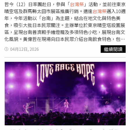
外，入境前21天內曾前往剛果民主共和國或烏干達等伊波拉
哲今（12）日率團赴日，參與「
台灣祭
」活動，並前往東京
流行地區的國人、持有效居留證人士及其他准許入境者，抵
晴空塔及群馬縣太田市展區推廣行銷。適逢
台灣祭
邁入10週
台後仍須接受21天自主健康管理，並依規定每日回報健康狀
年，今年活動以「台南」為主題，結合在地文化與特色美
況。疾管署表示，自5月27日起已要求所有國際航班在抵台
食，吸引大批日本民眾關注。主辦單位於東京晴空塔設置展
前進行機上廣播，提醒曾赴剛果民主共和國及烏干達旅遊的
區，呈現台南普濟殿手繪燈籠及多項特色小吃，展現台南文
旅客，抵台後須主動前往機場檢疫站接受TOCC（旅遊史、
化風貌。黃偉哲在現場向日本民眾介紹台南飲食特色，包括
職業別、接觸史及群聚史）評估及健康檢查。若旅客出現發
擔仔麵、蝦仁飯，以及以芒果、鳳梨製成的甜點等，透過試
繼續閱讀
04月12日, 2026
燒、頭痛、肌肉痠痛、噁心、嘔吐、腹痛、腹瀉或出血等疑
吃活動推廣台南農產加工品。黃偉哲表示，感謝主辦單位以
似伊波拉症狀，將立即由救護車後送至指定醫院接受診治，
台南為主題策劃活動，讓台南得以向日本民眾直接呈現豐富
並同步啟動地方衛生單位防疫機制。至於無症狀旅客，則須
的飲食文化與農產特色。他並於現場頒贈「台南農產物PR
領取自主健康管理通知書，並在入境後21天內每日早晚量測
大使」予
台灣祭
執行委員會社長片岡健一，感謝對方長年協
體溫，同時透過「民眾主動E回報系統」回報健康狀況。若
助推廣台南農漁特產品。此外，活動中亦設置「台南選物
期間出現疑似症狀，應立即撥打1922防疫專線，由衛生單
（Tainan Select）」專區，展售鳳梨酥、芒果與鳳梨果乾、
位協助就醫。疾管署強調，相關邊境管制措施將依據國際疫
虱目魚酥、肉燥及芝麻糕等台南特色伴手禮，進一步提升台
情變化及國內防疫風險進行滾動式調整，也再次呼籲民眾避
南農漁產品在日本市場的曝光度。除東京場外，黃偉哲也前
免前往剛果民主共和國及烏干達等疫情流行地區從事非必要
往群馬縣太田市，參與同步舉行的「
台灣祭
in群馬太田2026
旅遊，以降低感染風險。
—台南燈會—」，並於現場發送台南果乾供民眾試吃，吸引
不少人潮參與，反應熱烈。台南市府表示，期盼透過此類國
際行銷活動，持續深化台南與日本市場的交流合作，並提升