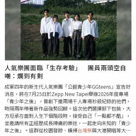
先下手為強，打得他不敢作惡。香港銅鑼灣的鵝頸橋下「打
小人」很有名！香港政府還將「打小人」初步列為該地的
「非物質文化遺產」。打小人的地方一般會在陰暗處、三叉
路口、橋底、山邊等地進行，因為這些地方容易招喚鬼神，
而且三叉路口煞氣較大，能克制小人，叉傷小人。此外，在
古代，這原本真的是種詛咒他人的巫術。儀式的步驟：請
神：用香奉請天地神明。稟告：將委託人之姓名、生辰八字
等寫在百解靈符上。若要打特定小人，則將特定小人之姓
名、生辰八字、照片、衣物等可以代表特定小人身份之物，
人氣樂團面臨「生存考驗」 團員兩頭空自
書寫或放置於小人紙上。打小人：利用各種象徵物如委託者
嘲：爛到有剩
或施術者之鞋或宗教象徵武器毆打、傷害小人紙。祭白虎：
若在驚蟄日打小人則須祭白虎。以黃色的紙老虎代表白虎，
成軍四年的新生代人氣樂團「公館青少年GGteens」宣告好
祭祀一般是使用小塊生豬肉沾上豬血，放入紙製白虎口中，
消息，將在7月25日於Zepp New Taipei舉辦2026年度專場
代表餵老虎，當老虎吃飽後便不會再傷害人。化解：將一切
「青少年之後」，曾創下連兩場千人專場秒殺紀錄的他們，
是非禍害、災害等，用撒花生、豆子等小物體或百解靈符等
時隔兩年帶著新作品強勢回歸。這次他們選擇卸下包裝，大
以消災解厄。祈福：以紅色的貴人紙，為委託者祈求貴人幫
方坦承在面對人生下個階段時，接受自己「一點都不酷」，
助。進寶：將元寶、金銀紙等焚化供奉鬼神。擲筊：將兩個
並邀請所有正經歷成長陣痛的樂迷，一起走向未知的「青少
半月形，一面內平坦為陰、一面向外彎出為陽的半月形木塊
年之後」。這群從校園發跡、橫掃
台灣祭
與大港開唱等大型