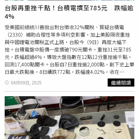
TENJIN」，表示：「走過這麼多舞台，對於2025年要推出
「目前訂單未受到美國關稅影響」，企業應該思考分散市
台股再重挫千點！台積電摜至785元 跌幅逾
的作品中的自我建構更加穩固，也希望能夠在今年完成專場
場，以降低風險。傳產與出口導向的產業動作也很快，老牌
4%
的演出期許！」
電子廠、市值近千億的大同（2371）6日宣布與安侯建業聯
受美國前總統川普拋出對台徵收32%關稅、質疑台積電
合會計師事務所（KPMG）完成簽約，正式啟動美國戰略計
（2330）補助合理性等多項利空影響，加上美股隔夜重挫
畫，加速在美國投資，將利用併購或股權投資方式快速進入
與中國鋰電池關稅正式上路，台股今（9日）再度大幅下
市場，積極爭取美國電力市場商機大餅。成衣廠聚陽高度仰
挫。台積電盤中股價一度摜破790元關卡，重挫31元至785
賴美國市場，且重要產地在越南。（圖／報系資料照）台灣
元，跌幅超過4%，導致大盤指數在12點12分重挫逾千點，
部分成衣業者因為仰賴美國市場、且主要生產基地設於東南
回測17,400點關卡。台股自7日重挫逾2,000點，創下史上單
亞，均列入美國對等關稅清單，尤其越南（關稅達46%）、
日最大跌點後，8日續跌772點，跌幅達4.02%，收在
印尼（32%）與柬埔寨（49%）等首當其衝，成衣雙雄儒鴻
18,459點，成交量擴大至5,489.51億元。今日開盤指數下跌
（1476）與聚陽（1477）等處於第一線。儒鴻表示，目前
繼續閱讀
04月09日, 2025
122.51點，以18,337.44點開出，盤中跌勢加劇，一度下探
出貨正常，美方客戶甚至反過來安慰台廠「不用太緊張」，
至17,372.98點，跌幅逾千點，失守萬八大關。作為國安基
評估仍須視市場需求與區域變數而定。聚陽則指出，美國當
金護盤重點的台積電，早盤開低9元至807元，隨後一度翻
地尚無法建立規模化成衣產能，只要終端需求不變，品牌商
紅至824元，漲幅8元。然而隨著市場恐慌情緒擴大，股價
還是得依賴海外供應鏈，未來誰能撐過高稅考驗、維持出貨
再度翻黑，盤中最低跌至785元，重挫逾4%，成為拖累大
穩定，誰就握有更高的議價主導權。紡織廠如興（4414）
盤的主因之一。美國日前針對中國鋰電池徵收高達104%關
則啟動「產能重配」戰略，將高關稅的柬埔寨、緬甸
稅，同時宣布對
台灣祭
出「對等關稅」，引發亞洲股市普遍
（44%）的生產比重轉向東非坦尚尼亞（10%）。執行副總
走跌。儘管國安基金緊急宣示將動用5,000億元進場護盤，