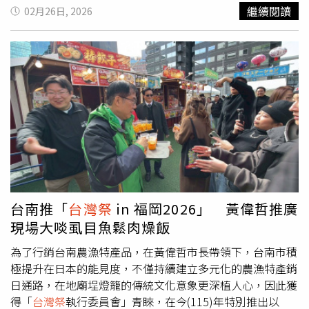
擲出，一內一外為聖杯，出現聖杯表示儀式圓滿完成。過程
音樂節的團員，如今也面臨畢業後的「生存考驗」，談及這
繼續閱讀
02月26日, 2026
與
台灣祭
五鬼、祭白虎的儀式大同小異。打完後要將小人衣
四年的最大變化，團員們笑稱從學生時期的單純友誼，轉化
紙化掉，切勿將其帶返家中，用來打小人的舊鞋，也不宜再
為更成熟的社會化體諒，幽默自嘲大學時還會介意彼此是否
穿，整個流程類似祭改法，與替身巫術咒詛原理，這也是一
把樂團放首位，但現在「生存」才是最真實的功課。團員感
個洩憤的好方法，可以平衡個人心態，所以打小人這個行
性表示：「畢業後每個人都要面對出社會的生涯與經濟焦
為，也應流存下去，讓積忿之人多一個宣洩機會，是一個在
慮，我們更有各自習慣的生活方式了。」這種從夢幻泡泡回
繁忙壓力的社會，安撫心靈，穩定情緒的方式。
歸現實的過程，也成為本次專場的核心命題。談及文案中坦
承的「不酷」，團員們紛紛揭開光鮮背後的狼狽瞬間，主唱
Adam分享本以為學生時期能登台演出是件值得驕傲的事，
但回到學校卻常覺得自己成了同學眼中「超雷」的組員；吉
他手政廷則在大四面臨畢業焦慮，原想兼顧正職與音樂，卻
落得兩頭空，自認「爛到有剩」，才決定置之死地而後生，
專心投身音樂。公館青少年面臨畢業後的生存考驗。（圖／
台南推「
台灣祭
in 福岡2026」 黃偉哲推廣
遠雄創藝提供）另一位主唱Lucy對產業憧憬的幻滅感也極
現場大啖虱目魚鬆肉燥飯
深，她坦言踏入幕後才看見光鮮背後的健康犧牲與生計壓
力，甚至因「乖乖牌」個性常覺得與樂團圈格格不入，笑
為了行銷台南農漁特產品，在黃偉哲市長帶領下，台南市積
說：「我根本不是大家眼中那種酷酷的主唱！」鼓手阿傑則
極提升在日本的能見度，不僅持續建立多元化的農漁特產銷
在感情世界嚐到破滅滋味，純情如他卻發現曾經珍視的關係
日通路，在地廟埕燈籠的傳統文化意象更深植人心，因此獲
竟是一廂情願；Bass手婉鈴也感性分享，原以為長大像
得「
台灣祭
執行委員會」青睞，在今(115)年特別推出以