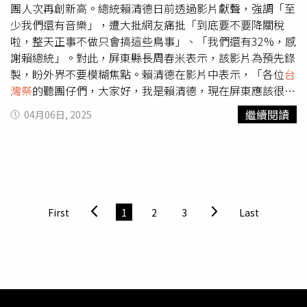
金，協助本土氣候科技發展。他表示，環境部與104人力銀
團人次再創新高。總統賴清德日前透過影片獻聲，強調「至
行合作調查，目前台灣有超過22,000個綠色工作職缺，為全
少我們還有音樂」，遭大批網友痛批「到底要不要降關稅
行業增速最快，起薪平均高出整體市場約8％，僅次於科技
啦，整天正事不做只會搞這些鳥事」、「我們還有32%，感
類職缺，已與全台28所大學合作啟動「綠領人才增能計
謝賴總統」。對此，屏東縣長周春米表示，該影片為預先錄
畫」，幫助青年具備淨零與循環經濟的核心職能，強化他們
製，盼外界不要模糊焦點。賴清德在影片中表示，「各位
台
在國際劇烈變局下的競爭力。
灣祭
的聽團仔們，大家好，我是賴清德，現在屏東應該很熱
吧，無論你是喜歡在前面開圈、還是在後面跟著音樂搖擺，
繼續閱讀
04月06日, 2025
一定要記得補充水分、注意溫差、尊重他人、不要使壞、開
心玩耍、平安回家。好了大家應該都比較喜歡聽音樂，而不
是聽我講話，我就不多說了，希望大家好好享受墾丁的海
風、南國的熱情，盡情享受音樂」，最後還高舉「至少我們
還有音樂」的毛巾。大批網友痛批，「這種時候還笑的出
來，台灣的悲哀」、「正事不幹，只會舉條毛巾幫傳產過清
First
1
2
3
Last
明節的爛總統」、「一開始以為是合成的照片，結果是真
的」、「我們還有32％，感謝賴總統」、「一個安心睡覺，
一個還有音樂，真是一對寶」、「面對高關稅32%，總統竟
然說還有音樂，這時間點對嗎」、「聲東擊西的混肴視聽，
聽音樂吃潤餅」。對此，屏東縣政府昨天（5日）說明，縣
府事前邀請賴清德總統錄製影片在演唱活動與樂迷打招呼，