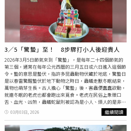
的驗證，接下來4月初在東京晴空塔舉辦的
台灣祭
，也是以
台南為主軸，可望進一步帶動台南農產品行銷、甚至台南的
觀光發展，期盼透過眾人合作，讓台南隊有更好的成績。農
業局指出，台南的優質農漁物產近年已成功拓展至東北亞、
東南亞、北美及歐洲等市場。有別過去業者個別獨立參展、
展攤散落在展場各處的模式，今年的東京食品展，市府首度
結合「台南館」的8家館內業者及11家獨立展攤業者，組成
3／5「驚蟄」至！ 8步驟打小人後迎貴人
台南隊共同洽談採購，以整體品牌輸出，強化國際辨識度與
2026年3月5日節氣來到「驚蟄」，是每年二十四個節氣的
市場競爭力。農業局表示，今年推動「雙向貿易閉環（O2O
第三個，通常在每年公元西曆的三月五日或六日進入這個節
Loop）」模式，一方面透過東京食品展與日本通路拓展
令。蟄的意思是蟄伏，指許多昆蟲動物伏藏於地底，驚蟄日
B2C至B2B市場，將台南農產推向海外；另一方面同步引入
是以春雷驚醒蟄伏於地下動物之時日，蟲蟻走獸冬眠結束，
國際買主來台進行產地媒合與採購洽談，包含來自日本、美
萬物也萌芽生長。古人擔心「驚蟄」後，害蟲便蠢蠢欲動，
國、新加坡及韓國等地的通路商與貿易業者，直接走訪產地
就連冬眠的老虎也都會跑出來覓食。老虎在民俗上象徵口
了解產品品質，強化合作基礎，逐步由單次交易轉為穩定的
舌、血光、凶煞，蟲蟻蛇鼠則被認為是小人、煩人的是非，
長期訂單。市府強調，將持續以品牌化與整合行銷策略，帶
故節氣「驚蟄」期間，流傳打小人、引貴人、祭白虎的習
領在地業者拓展海外市場，透過國際會展與通路合作，讓台
繼續閱讀
03月03日, 2026
俗。一年365天都可以「打小人」，不過最盛行的日子是
南優質農漁產品穩定走向全球市場，持續創造外銷成長動
「驚蟄」，因為民俗相信這天是萬物被春雷驚醒的日子，當
能。
中也包含著小人，所以在小人被驚擾、蠢蠢欲動之前，最好