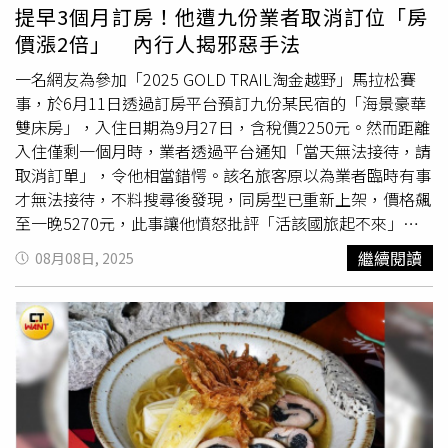
而民宿業者帳戶也遭警示。高雄市警察局刑事警察大隊偵查
提早3個月訂房！他遭九份業者取消訂位「房
第二隊獲報後，初步清查全台至少已有45名受害人，遭詐金
價漲2倍」 內行人揭邪惡手法
額約90萬元。由於楊嫌行蹤飄忽，宛如電影《神鬼交鋒》翻
版，警方直到7月底才掌握他現身台南佳里區一家速食店，
一名網友為參加「2025 GOLD TRAIL淘金越野」馬拉松賽
隨即上前逮捕。當時他幾乎已將贓款花光，只靠一包薯條和
事，於6月11日透過訂房平台預訂九份某民宿的「海景豪華
一杯飲料果腹，身上僅剩18元。警方現場查扣作案用手機1
雙床房」，入住日期為9月27日，含稅價2250元。然而距離
支，發現仍有潛在被害人與楊嫌洽談購票事宜，所幸及時阻
入住僅剩一個月時，業者透過平台通知「當天無法接待，請
斷，避免更多人受騙。全案依加重詐欺罪嫌移送屏東地檢
取消訂單」，令他相當錯愕。該名旅客原以為業者臨時有事
署，經檢察官聲請羈押，獲屏東地方法院裁定羈押禁見。
才無法接待，不料搜尋後發現，同房型已重新上架，價格飆
至一晚5270元，此事讓他憤怒批評「活該國旅起不來」。
貼文曝光後引發網友不滿，不少人紛紛留言表示，「上個月
繼續閱讀
08月08日, 2025
也是遇到這種想加價的民宿，我接洽問報價完回家討論，一
周後因為訂金是長輩處理，後來換長輩去接洽報價就漲了，
跟著就來我這說之前報錯了，你要就加錢，不要就給別人
了，真的很沒誠信」、「去國旅，不如去國外，難怪國旅做
不起來」、「我待過的飯店都會叫我們幹這種事情，因為飯
店取消你的訂單你也沒辦法怎樣，我拉高後你想再訂是你的
事，更惡質的會故意把你的信用卡標記無效卡號，讓你訂單
可以被免費取消，而且飯店方不用承擔任何後果，因為承擔