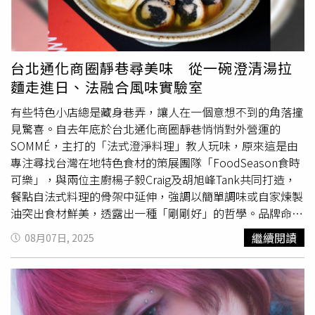
的是消費者，他們會因為頻繁使用無效卡號而被記點，導致
在訂房網站上信用不良，不易訂房，這就是白痴國旅，所以
去年就金盆洗手不幹了，要搞這種事我不如去搞詐騙還賺比
較多」。但也有民宿業者表示，「身為九份業者很可惜讓你
台北通化商圈靜巷尋美味 從一碗澄清湯拉
遇到這種事，每個行業都有一些老鼠屎，這間旅宿看起來也
麵走進日、法融合風味實驗室
沒有合法」、「希望不要一竿子打翻一船人，我是恆春民宿
業者，4/3號時的
台灣祭
，我因為自己失誤沒設定好房價，
有些特色小店總是藏身巷弄，讓人在一個意想不到的角落撞
整個恆春差不多房型的雙人房都3000起跳，而我的booking
見驚喜。自去年底於台北通化商圈靜巷悄悄對外營運的
和Agoda都是當成一般平日只賣1200，我也是認了，當天整
SOMMÉ，主打的「法式澄淨料理」教人玩味，原來這是由
間民宿訂滿，少賺數萬元，誠信經營才是正道」。不少網友
專注尋找台灣在地特色食材的策展團隊「FoodSeason食時
也湧入該民宿評論區刷1星評價，Google評分瞬降至1.7顆
可樂」，與兩位主廚楊子毅Craig及胡旭峰Tank共同打造，
星，留言痛斥「惡意漲價」、「吃相難看」。然而根據
餐點自法式料理的骨架中延伸，強調以簡單調味或自家煉製
《TVBS新聞網》的報導，民宿管家表示，因個人職涯規劃
油突出食材鮮美，透露出一種「剛剛好」的哲學。品牌命名
將於9月中離職，因此提前關閉平台並交由新任管家接手。
更取自法文「Consommé」（法式澄清湯），看似清澈的
繼續閱讀
08月07日, 2025
她強調，平台上重新上架與價格調整均由新管家決定，並非
湯色其實需經多道工序反覆過濾，以當季食材結合澄清湯的
她本人操作。針對退訂爭議，管家表示，該筆訂單並未預付
形式進行「風味實驗」，正是SOMMÉ的趣味所在。SOMMÉ
訂金，不涉及退費問題，且當時平台訊息內容分為「同意」
採簡約低調的黑色系裝潢，開放式廚房讓顧客能窺探廚師料
與「不同意」取消，若旅客選擇不同意，業者仍會照原價提
理的過程。（圖／SOMMÉ提供）以芒果等酸甜果香開胃的
供住宿，但對方最終選擇同意取消。她認為旅客未直接與她
「胭脂蝦水果塔塔」。（260元，圖／魏妤靜攝）偏重口