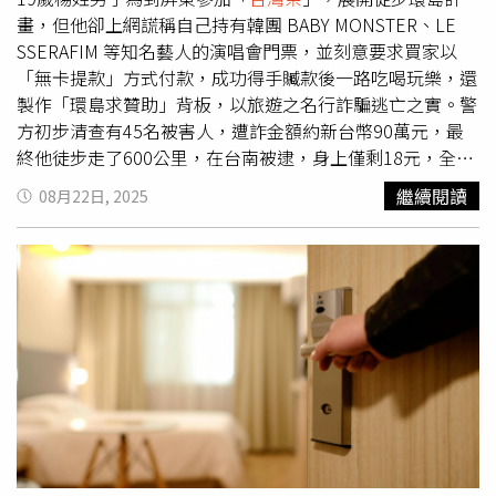
一路舉辦至2月23日止，預計吸引約15萬人次入場。黃偉哲
畫，但他卻上網謊稱自己持有韓團 BABY MONSTER、LE
期透過這次活動，將台南優質食材的好味道深植日本民眾心
SSERAFIM 等知名藝人的演唱會門票，並刻意要求買家以
中，此行也馬不停蹄拜會數家通路商，期透過多元管道，讓
「無卡提款」方式付款，成功得手贓款後一路吃喝玩樂，還
台南農漁特產銷日再創佳績。
製作「環島求贊助」背板，以旅遊之名行詐騙逃亡之實。警
方初步清查有45名被害人，遭詐金額約新台幣90萬元，最
終他徒步走了600公里，在台南被逮，身上僅剩18元，全案
依詐欺罪嫌送辦並遭聲押獲准。據了解，楊嫌過去已有詐欺
繼續閱讀
08月22日, 2025
前科，這次為了到屏東參加「
台灣祭
」，他在社群平台的演
唱會門票交易專頁張貼販售資訊，謊稱持有張學友、林俊
傑、告五人，以及韓團 BABY MONSTER、LE SSERAFIM 等
演唱會門票。待粉絲上鉤後，他便引導買家使用「無卡提
款」功能，成功取得預約代碼與認證碼後，立即到ATM提
款，而受害人直到拿不到票才驚覺受騙。楊嫌在速食店被逮
時身上只剩18元。（翻攝照片／洪靖宜高雄傳真）得手後，
楊嫌隨即展開徒步環島計畫，自2月起自台北出發，沿途背
著「19歲走路環島，求贊助」背板，一邊行走一邊行騙，將
贓款花費在吃喝玩樂上，開心參加
台灣祭
，為了住宿，他甚
至要求買家直接將款項匯入民宿帳戶，造成粉絲拿不到票，