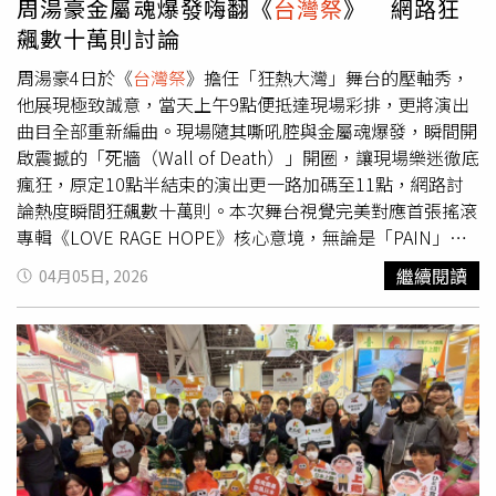
周湯豪金屬魂爆發嗨翻《
台灣祭
》 網路狂
農漁特產品外銷成效。
飆數十萬則討論
周湯豪4日於《
台灣祭
》擔任「狂熱大灣」舞台的壓軸秀，
他展現極致誠意，當天上午9點便抵達現場彩排，更將演出
曲目全部重新編曲。現場隨其嘶吼腔與金屬魂爆發，瞬間開
啟震撼的「死牆（Wall of Death）」開圈，讓現場樂迷徹底
瘋狂，原定10點半結束的演出更一路加碼至11點，網路討
論熱度瞬間狂飆數十萬則。本次舞台視覺完美對應首張搖滾
專輯《LOVE RAGE HOPE》核心意境，無論是「PAIN」的
視覺字體、賽車極速感的「TURN UP」，或是充滿火焰與
繼續閱讀
04月05日, 2026
閃電意象的「愛上你算我賤」，視覺與音樂的精準融合讓樂
迷直呼：「甩到脖子痛，太值得！」此外，網上更掀起一波
「對不起周湯豪！」的話題討論，把墾丁開啟另外一條大
街，更謝謝周湯豪把金屬文化帶進主流音樂圈，更有人直接
做出「周湯豪道歉表」，要大家自己來認領並向周湯豪道
歉。