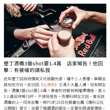
入烏龍茶凍帶來一抹優雅韻味；以開放式歐姆蛋呈現、讓蟹
實面對自己反而帶來創作的堅持，有諸多舒適圈可以踏進去
肉與烏魚子自然地鋪在柔嫩蛋體上的「烏魚子蟹肉歐姆
的學霸少女，在創作的路上，學會直接用音樂表達真實情
蛋」，透過澆淋主廚親自慢火煉製的蝦油，在口中迸發大海
緒，將少女的心思，用聰慧的創意捕捉。在專輯中的其他曲
鮮味。「炸玉米糕搭配酸奶青醬」。（150元，圖／魏妤靜
目，同樣帶來不少驚喜，其中單曲〈作息〉特別邀來饒舌新
攝）入口熱燙的「炸玉米糕搭配酸奶青醬」是源自義大利的
星趙翊帆跨刀合作，這首被形容為「00後戴起耳機封閉內心
開胃菜，主廚特別加入台灣人熟悉的豆漿製作，口感外酥內
之作」，深刻體現了Z世代所面臨的困境與共鳴。此外，專
軟，再佐以爽口的酸奶青醬、刨上少許新鮮檸檬皮，適度起
輯音樂製作有一路以來的老戰友，製作人陳昱誠操刀，也攜
到解膩作用；主菜「煎烤鮭魚肚、炙燒蔬菜與檸檬蛤蜊奶油
手新銳音樂製作人Flowstrong等人，一起為阿橘的「Neo
醬」則以柔和醬汁連結起海洋與陸地食材。甜點與飲料單也
Taipei City pop」穿上最適合的音樂外衣。隨著新專輯發
隨之更新，其中飲品部分由專業侍酒師及Bartender共同研
行，阿橘也預告將於今年7月5日將在北流 LIVE HOUSE
發，酒精特調選用西洋梨、馬鬱蘭、玫瑰天竺葵等香草為基
D 舉辦個人專場，盼透過音樂與城市喧囂中尋覓閃亮碎片的
墾丁酒攤3盤shot要1.4萬 店家喊告！他回
底，無酒精飲品則有甜菜根、洛神、荔枝等襯托料理。「煎
靈魂相遇。
擊：有被噱的請私我
烤鮭魚肚、炙燒蔬菜與檸檬蛤蜊奶油醬」。（500元，圖／
魏妤靜攝）在菜單設計上，主廚Craig（右）會提出概念及
近年墾丁因為物價高又坑殺觀光客，讓不少人畏懼，寧願去
想法、抓出大框架，Tank則是風格執行與創意靈魂的主導設
其他地方玩。近日因《
台灣祭
》又湧入大量人潮，但有網友
計者。（圖／魏妤靜攝）從SOMMÉ餐具提供的西式刀叉、
批，酒攤3盤shot要1.4萬。業者則控都有明確標價格，客人
中式筷子、日式湯匙，便可看出餐廳融合不同文化語彙，以
3人連招待喝76杯，不排除提告。而爆料網友又說，曾去該
及雙主廚不同的料理風格碰撞。主廚之一的楊子毅Craig，
酒攤的人一同來反擊。原PO於20日在臉書社團《爆料公社
現為甫於7月入選2025米其林推薦餐廳的TABLEAU by Craig
公開版》發文，去墾丁喝調酒的朋友一定要先問清楚價格，