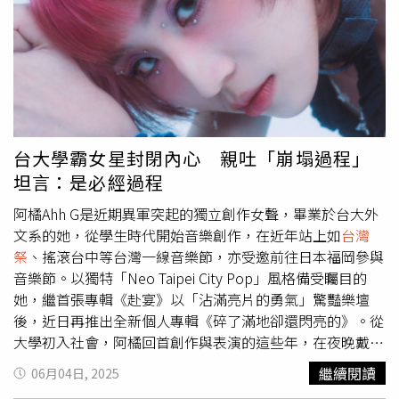
聯繫便公開指控，導致商譽受損，對部分網友的負面留言不
味、滋味鹹鮮的「烏魚子蟹肉歐姆蛋」適合下酒。（270
排除採取法律行動。
元，圖／魏妤靜攝）SOMMÉ最初面向大眾時，為讓來客可
以直接感受到品牌的「法式澄清湯」特色，選擇以拉麵為
主、小料理為輔的菜單設計，因此過去在饕客印象中，這家
店的招牌是以湯與鮮味為引的「法式澄清湯拉麵」。主廚之
一的Tank認為「湯，是料理的開端，也是情緒的基底。」因
此在這裡可以喝到用當季食材精煉而成的清湯、感受到高湯
台大學霸女星封閉內心 親吐「崩塌過程」
與奶油結構出的醬汁深度，甚至連紅酒燉牛頰牛肚乾拌麵背
坦言：是必經過程
後也有一套法式濃湯的邏輯支撐。而在消費者入店時，也會
先喝到一碗暖胃湯品，這季便以「蛤蜊絲瓜澄清湯」為引
阿橘Ahh G是近期異軍突起的獨立創作女聲，畢業於台大外
子，開啟大家的味蕾之旅。雖然7月推出的新菜單有別以
文系的她，從學生時代開始音樂創作，在近年站上如
台灣
往，大幅增加小料理的比例、將拉麵品項精華限縮至3款左
祭
、搖滾台中等台灣一線音樂節，亦受邀前往日本福岡參與
右，但這次的「松露奶油野菇雞肉捲，澄清雞湯拉麵」依然
音樂節。以獨特「Neo Taipei City Pop」風格備受矚目的
頗富層次。依循主廚建議先喝原味，風味清透溫順，還可感
她，繼首張專輯《赴宴》以「沾滿亮片的勇氣」驚豔樂壇
受到以舞菇煉油所帶出的豐潤感，接著拌入濃郁不膩口的松
後，近日再推出全新個人專輯《碎了滿地卻還閃亮的》。從
露奶油，與澄清湯相互交融後更為溫潤；這次的小料理則有
大學初入社會，阿橘回首創作與表演的這些年，在夜晚戴上
許多以海鮮來提味，例如「胭脂蝦水果塔塔」選用肉質細
耳機時，才透過一首首新歌，提醒自己「全然破壞是重建的
繼續閱讀
06月04日, 2025
嫩、甜味濃郁的新鮮胭脂蝦，搭配當季鮮果製作，更巧妙融
必經過程」，阿橘坦言當身邊安定的事物逐漸崩塌，選擇誠