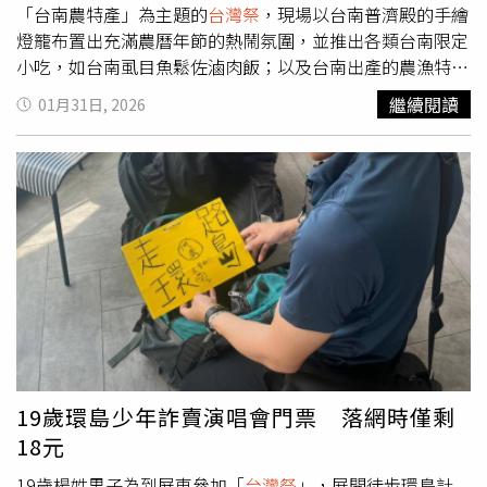
「變身」，後來才驚覺人生是場漫長的徒步，「我跟小時候
「台南農特產」為主題的
台灣祭
，現場以台南普濟殿的手繪
其實差不多，理想中的完美自己，至今仍不知道該如何抵
燈籠布置出充滿農曆年節的熱鬧氛圍，並推出各類台南限定
達。」說到「脫離青少年」對這群音樂人而言不僅是心境上
小吃，如台南虱目魚鬆佐滷肉飯；以及台南出產的農漁特產
的轉變，反而還有一點斜槓的辛酸，目前樂團還無法完全維
品，如綠園牧場的愛文芒果丁；以及台南伴手禮，如貝加貳
繼續閱讀
01月31日, 2026
生，因此團員們其實都各自在副業中求生，Adam、阿傑與
鳳梨酥。黃偉哲市長也在今（31）日率團前往位在福岡天神
政廷忙著教課、接案，Lucy投身設計，婉鈴則在平日努力實
商圈的「
台灣祭
in 福岡2026」推廣。「
台灣祭
in 福岡
習。他們透露：「沒辦法再像學生時期只需要應付學業，我
2026」展示台南普濟殿燈籠（圖／台南市府提供）黃偉哲
們現在都在想辦法維持生活。」
表示很感謝主辦單位特別以台南為主題策畫這次的活動，很
榮幸台南食材與文化獲得直接向現場朋友們介紹的機會，大
力宣傳台南是台灣的美食之都，推薦民眾品嘗台南虱目魚鬆
的肉燥飯，還有蝦仁飯、擔仔麵、芒果冰等特色小吃料理。
黃市長也歡迎大家到台南市農業局攤位試吃各式農漁加工
品，並親自在會場發放試吃品，受到熱烈歡迎，短短幾分鐘
上千份試吃品就被索取一空。黃市長也預告等到3月，也可
以有新鮮熱帶水果如鳳梨等提供給大家。本次「
台灣祭
in
福岡2026」的主辦單位「
台灣祭
執行委員會」長期於日本
19歲環島少年詐賣演唱會門票 落網時僅剩
各大城市舉辦
台灣祭
活動，2026年則以「台南」為主題意
18元
象，融入「台南農特產」等元素，現場推出台南食材製成的
美味料理，還有充滿年節氣氛的台南普濟殿燈籠等，活動將
19歲楊姓男子為到屏東參加「
台灣祭
」，展開徒步環島計