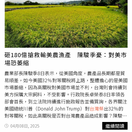
99件遺失物。恆春分局表示，請有遺失物品的民眾儘速至墾
丁派出所領取，也在此呼籲民眾出門旅遊應切記隨身物品，
若有物品遺失可立即尋求警方協助。
砸180億搶救輸美農漁產 陳駿季憂：對美市
場恐萎縮
農業部長陳駿季8日表示，從美國角度，農產品長期都是貿
易順差，如今美國32％對等關稅將上路，整體擔心的是美國
市場萎縮，因為高關稅對美國市場並不利，台灣則會持續到
美方採購大宗飼料，不受影響。行政院長卓榮泰8日率領各
部會首長，到立法院持續進行施政報告並備質詢，各界關注
美國總統川普（Donald John Trump）對
台灣祭
出32％的
對等關稅，如此高關稅是否對台灣農產品造成影響？陳駿季
對此表示，主要以台產蝴蝶蘭等花卉、毛豆、茶葉和吳郭魚
繼續閱讀
04月08日, 2025
等部分漁產品衝擊較大，因為這些產品是輸美大宗。陳駿季