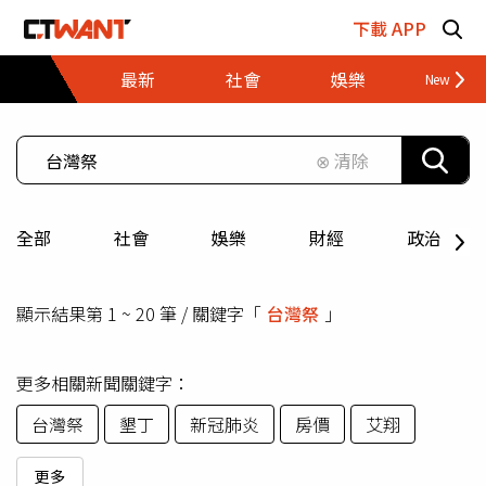
跳至主要內容區塊
下載 APP
最新
社會
娛樂
財經
⊗ 清除
全部
社會
娛樂
財經
政治
顯示結果第 1 ~ 20 筆 / 關鍵字「
台灣祭
」
更多相關新聞關鍵字：
台灣祭
墾丁
新冠肺炎
房價
艾翔
更多