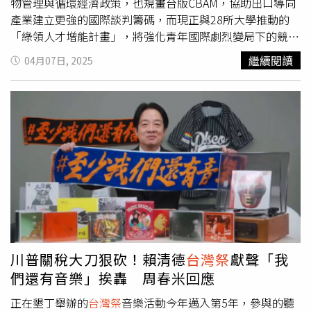
物管理與循環經濟政策，也規畫台版CBAM，協助出口導向
產業建立更強的國際談判籌碼，而現正與28所大學推動的
「綠領人才增能計畫」，將強化青年國際劇烈變局下的競爭
力。彭啟明7日下午出席「Taiwan in the World：
繼續閱讀
04月07日, 2025
Sustainability Breakthrough ＆ Responsible Investment
Dialogue」開幕式致詞表示，台灣2030減碳目標為26至
30％、2035年為36至40％，是極具挑戰性的承諾，但也是
產業轉型、創新發展的新契機。他認為，台灣與全球能源結
構與產業配置不同，有機會建立屬於台灣特色的綠色供應
鏈，透過「大帶小」、「強帶弱」，讓科技產業的轉型成為
中小企業的引路人，進而創造出一個台灣對全球有貢獻的綠
色典範。此外，環境部將積極推動廢棄物管理與循環經濟政
策，使循環與永續融入產業核心，淨零將不再是成本，而是
新一代價值鏈的起點。彭啟明也提到，台灣已有《氣候變遷
因應法》與碳定價制度，未來將持續強化法制建設，讓制度
更健全、治理更透明，幫助企業與國際減碳標準對接，包含
川普關稅大刀狠砍！賴清德
台灣祭
獻聲「我
規畫台版CBAM，建立對內外銷都公平合理的保護機制，並
們還有音樂」挨轟 周春米回應
協助出口導向產業建立更強的國際談判籌碼、針對高碳排產
業啟動減碳升級計畫，預計投入100億元成立綠色成長基
正在墾丁舉辦的
台灣祭
音樂活動今年邁入第5年，參與的聽