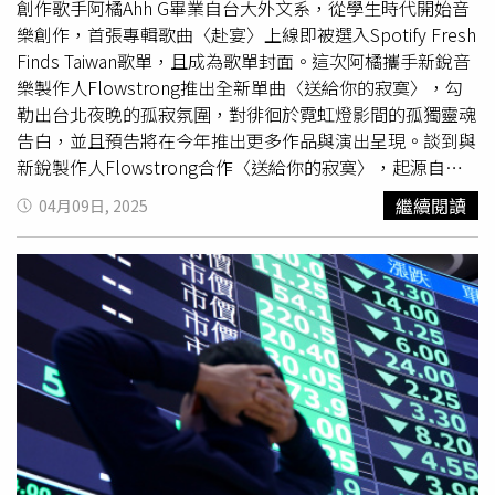
創作歌手阿橘Ahh G畢業自台大外文系，從學生時代開始音
格童趣討喜，陳列架上可見多款手工餅乾與法式點心。（圖
應鏈韌性、升級產品附加價值等已是業界共識，加強與客戶
樂創作，首張專輯歌曲〈赴宴〉上線即被選入Spotify Fresh
／魏妤靜攝）
的戰略合作，也成了新常態。工業電腦大廠研華指出，「不
Finds Taiwan歌單，且成為歌單封面。這次阿橘攜手新銳音
把雞蛋放在同一個籃子」是因應關鍵。（圖／翻攝自研華台
樂製作人Flowstrong推出全新單曲〈送給你的寂寞〉，勾
灣臉書）面對未知的高稅率，PC品牌大廠陸續啟動因應方
勒出台北夜晚的孤寂氛圍，對徘徊於霓虹燈影間的孤獨靈魂
案，華碩（2357）指出，已針對美國市場產品預先備貨、
告白，並且預告將在今年推出更多作品與演出呈現。談到與
調整生產地布局，盡量控制成本並保持價格競爭力，營運長
新銳製作人Flowstrong合作〈送給你的寂寞〉，起源自阿
許先越坦言，「關稅不是操之在我們，能做的是盡量把彈性
橘在2024年與曾入圍金曲新人、同為台大學生時期就展開
和韌性最大化。」宏碁則表示，將與客戶與供應鏈密切合
繼續閱讀
04月09日, 2025
創作的鄒序共同合作單曲〈Cool But Lonely〉而開始。阿
作，視需求採取必要措施，董事長陳俊聖早前也預告，將針
橘回憶：「一開始他看起來酷酷的，話不多，但一聊到音樂
對關稅影響產品漲價10%。電子五哥多表示「暫無異狀」，
時，他的熱情立刻展現出來，整個人充滿能量。」〈送給你
目前出貨維持正常，廣達（2382）表示，目前未收到暫停
的寂寞〉帶有強烈的自我釋放意味，阿橘分享這首歌從寫作
出貨訊息，將視客戶需求彈性調整產能。英業達（2356）
到現在已經快兩年了，「當初寫這首歌時，我常常會因為別
透露，第二季筆電可望季增，AI 伺服器與筆電從墨西哥組裝
人的期望而感到壓力，但現在我已經不會過度執著於別人的
後運往美國，也不排除在墨西哥擴充產能。和碩（4938）
期待，盡力做到最好就行了。」從學生時期開始創作，被樂
則啟用美國新辦公室，強化在地服務，並規劃建置北美產
迷們認為是「夜間時段Z世代心聲」代表人物，阿橘近年斬
能。多家企業也紛紛啟動避震策略，工業電腦大廠研華
獲更多音樂節舞台，除登上
台灣祭
、赤聲躁動等舞台外，也
（2395）指出，「不把雞蛋放在同一個籃子」是因應關
在去年首度前往海外，受到「霓虹綠洲」音樂節團隊推薦，
鍵。資深協理林美真8日受訪強調，研華早在27個國家設有
前進福岡參加了J-pop新星雲集的音樂節「MUSICCITY IN
據點，在美國、日本和歐洲都有在地設廠，並提供服務，