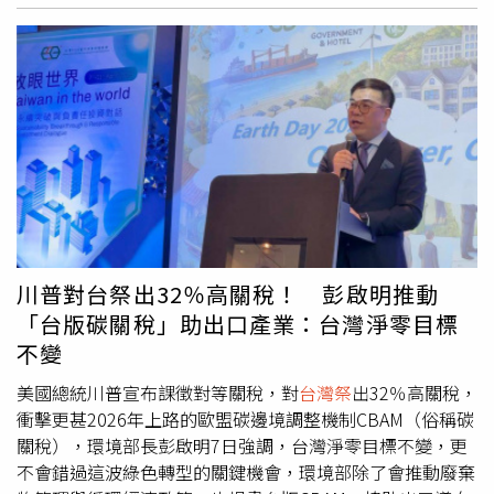
直言，台灣輸美年農產品大約市值8.9億美金，對美國來
講，農產品是貿易順差，美國每一年輸到台灣大概36.9億，
所以該擔心的是美國農產進口商，如何避免市場萎縮是他們
的當務之急，畢竟高關稅對美國的市場也不利。農業部官員
則說，農業部已提出了相關的支持方案，從金融支持、提升
產業競爭力、開拓國內外市場等三大面向出發，並提供六大
支持方案，包含「農業貸款利率加碼補貼」、「強化外銷冷
鏈體系」、「加速產業加值轉型」、「取得國內外標章或認
證、驗證」、「擴大國內行銷活動」、「擴大海外行銷」
等，總金額大概新台幣180億，希望能穩定農產出口，進一
步開拓市場。陳駿季也預告，2025年如同過去，農業部每1
川普對台祭出32％高關稅！ 彭啟明推動
至2年都會針對大宗飼料黃、小、玉（黃豆、小麥、玉米）
「台版碳關稅」助出口產業：台灣淨零目標
到美國進行採購，目前沒有打算更動採購計畫。
不變
美國總統川普宣布課徵對等關稅，對
台灣祭
出32％高關稅，
衝擊更甚2026年上路的歐盟碳邊境調整機制CBAM（俗稱碳
關稅），環境部長彭啟明7日強調，台灣淨零目標不變，更
不會錯過這波綠色轉型的關鍵機會，環境部除了會推動廢棄