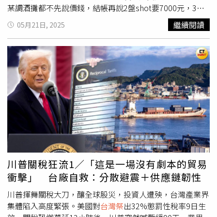
Yang主廚，Craig來自總舖師世家，承襲家族對料理的熱情
某調酒攤都不先說價錢，結帳再說2盤shot要7000元，3盤
與辦桌精神，他將自身於米其林餐廳RAW的實務經驗與法式
shot要14000元。隔日原PO再發文，「我是今天踢爆墾丁3
繼續閱讀
05月21日, 2025
技法融合，開展出具有台灣記憶、日式細膩的料理語言；另
盤shot要14000的，店家決定提告我毀損名譽，希望有去過
一主廚胡旭峰Tank是26歲那年在澳洲時接觸餐飲，並正式
那間調酒攤被噱的朋友們，請私訊我謝謝。」此文一出，也
進入William Angliss Institute餐飲管理學院學習，並於澳洲
有人貼照片說，10杯shot花4500元，上月有2人付了3萬多
當地多家餐廳歷練。他受到澳洲料理的自由與多元啟發，回
的酒錢，酒醒後爆發衝突最後和解，也有人說，「墾丁什麼
台後於米其林餐廳RAW與Restaurant A學習，逐步建立屬於
都貴又不是第一天的事」、「從以前有人就說不要去墾丁當
自己的風味美學與節奏感。Craig受訪時也提到，他沒有想
盤子總是有的人就不信邪」、「墾丁唯一喝酒的是711
過另一間餐廳TABLEAU by Craig Yang會入選米其林餐廳推
啦」、「路邊攤堪比夜店」、「買賣本來就是要先確認價
薦名單，當天公布時他正在騎摩托車、手機一陣狂響。「這
錢，不問價錢就有機會被當盤子」。去年也有網友去該酒攤
是餐飲業的指標，不管對我或團隊都是很大的認可。」他提
點一杯號稱酒精濃度80％的調酒，花了500元，付錢時被帳
到現在台灣餐飲市場一餐3千～破萬的不在少數，他希望能
單嚇到酒醒。據《三立新聞網》報導，業者表示，價目表都
以親民實惠的價格、透過料理與更多人建立連結，以款待之
有寫清楚，他是被人抹黑，當時客人是3人組，要請吧台一
心拉近人與人之間的距離。desert LAND「餅乾沾醬甜點」
起喝，一共喝76杯，平均180元。對妨害名譽部分不排除提
川普關稅狂流1／「這是一場沒有劇本的貿易
季節限定組合可以吃到虎紋酥餅、法式沙布列餅乾等，目前
告。◎喝酒勿開車！飲酒過量，有害健康，未滿18歲請勿飲
衝擊」 台廠自救：分散避震＋供應鏈韌性
搭配香緹鮮奶油，亦可加價換成摩卡、開心果等沾醬。
酒。
（260元起，圖／魏妤靜攝）「拉拉山水蜜桃費南雪」
川普揮舞關稅大刀，釀全球股災，投資人遭殃，台灣產業界
（左，580元／6入）外層微酥、內裡濕潤柔軟，入口伴隨
集體陷入高度緊張。美國對
台灣祭
出32%懲罰性稅率9日生
淡雅果香，「ＯV瑪德蓮禮盒」內含巨大瑪德蓮1入、小瑪德