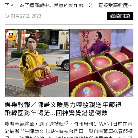
犯太歲的王上菲到廟裡安太歲求平安。（圖／緯來電視台提
了。」為了這部戲中非常重的動作戲，她一直接受高強度的
供）
訓練，就連過年假期也沒有太多休息，狂練剪刀腿，力拚為
繼續閱讀
01月27日, 2023
母校爭光。涂善存剛挑戰完跨年趕場演出，也立即投入加強
訓練更為戲落髮，他笑說：「這是我在畢業當完兵後剪最短
的一次，很期待自己的演出作品。」黃仲崑、湯志偉、崔佩
儀、王傳一、王上菲、大元 林艾璇、涂善存、鍾岳軒、顏
毓麟、林芷以及近二十名在校學生演員為影集《惡靈世界》
出席開鏡儀式。（圖／世新大學提供）大元（林艾璇）自認
私下是很平易近人，她表示，因為在劇中飾演的是妖媚巫
女，需要跳驅魔舞同時還要會放電，這次最大的挑戰就是要
很嫵媚還要會跳舞，在這一塊下了苦工練習。男主角王傳一
在劇中飾演驅魔隊長，他說：「當收到劇本時非常的詫異，
怎麼會是從一個大學創作出的劇本，對於這個有相當挑戰性
的題材他非常期待。」今年已58歲的崔佩儀曾經是八點當家
娛樂報報／陳謙文暖男力噴發親送年節禮
花旦，首次挑戰動作奇幻片，別於以往的文藝愛情片，她笑
飛韓國跨年喝茫...回神驚覺錯過倒數
說：「我演過女強人、企業家、富家千金、皇后等，就是沒
有演過國家領導人，這個角色蠻有權威的，對我來說也是一
農曆春節將至，到了送禮旺季，時報周刊CTWANT日前在內
個挑戰。」她透露，去年送兒子貝克宇到美國，已不在身邊
湖捕獲野生陳謙文出現在電視台門口，親自開著車送春節禮