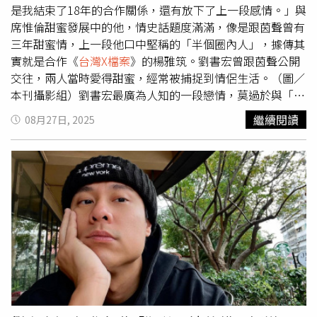
像》畢業後，羅平參與不少戲劇包含《小資女孩向前衝》、
是我結束了18年的合作關係，還有放下了上一段感情。」與
《女兵日記》、《
台灣X檔案
》。2019年他與德國女友
席惟倫甜蜜發展中的他，情史話題度滿滿，像是跟茵聲曾有
Madlen結婚，婚後育有一女。
三年甜蜜情，上一段他口中堅稱的「半個圈內人」，據傳其
實就是合作《
台灣X檔案
》的楊雅筑。劉書宏曾跟茵聲公開
交往，兩人當時愛得甜蜜，經常被捕捉到情侶生活。（圖／
本刊攝影組）劉書宏最廣為人知的一段戀情，莫過於與「這
群人」成員茵聲的交往。兩人當時愛得公開大方，交往長達
繼續閱讀
08月27日, 2025
三年，還開設了情侶頻道《龍咬死兔》，沒想到2021年5月
就自行拍影片宣佈分手，茵聲坦言自己「太容易吃醋」才提
分手，未來不考慮和演員交往，因為沒辦法接受另一半有吻
戲或其他親密戲，「我太容易吃醋，沒辦法體諒那就不要找
同（工作）性質」。劉書宏跟茵聲分手後，維持良好朋友關
係。（圖／本刊攝影組）跟茵聲分手後，喜愛他們的粉絲大
嘆可惜，但和平分開的處理方式，被視為分手典範，目前也
能維持朋友關係。劉書宏曾坦言，「她算是我談感情最高調
的一段！但是也是最有壓力的一段感情」。當時他常幫茵聲
經營YouTube頻道，也會協助企劃、拍攝等工作，形影不
離，但大家見到他卻不會直接稱呼他為「劉書宏」，反倒是
都會叫他「茵聲的男友」，讓他其實內心有點不舒服。而劉