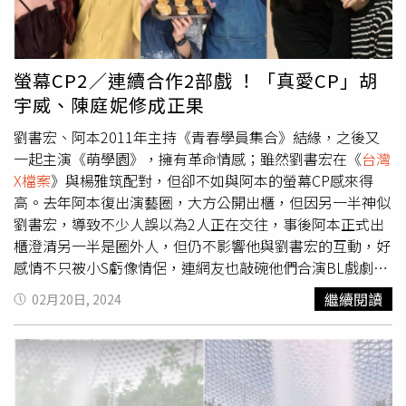
組）雖然劉書宏跟楊雅筑始終未公開承認，據悉，合作《
台
突破，也是挑戰。
灣X檔案
》的演員都明白兩人的關係，而從本刊推敲的2022
年交往至2025年，也正好符合劉書宏口中的3年情。劉書宏
日前提到這段情，說跟這任女友在一起時有達到共識，想要
螢幕CP2／連續合作2部戲 ！「真愛CP」胡
低調低調再低調，所以除了不公開戀情，他也堅不透露對方
宇威、陳庭妮修成正果
身分，以「半個圈內人」含糊帶過。劉書宏的經紀人表示，
他跟席惟倫的關係「目前是朋友」，至於他前任的身分，經
劉書宏、阿本2011年主持《青春學員集合》結緣，之後又
紀人不願多談，「前任涉及當事人雙方個人隱私，我不方便
一起主演《萌學園》，擁有革命情感；雖然劉書宏在《
台灣
回答。」席惟倫經紀人則表示，他們的關係「就是朋友」。
X檔案
》與楊雅筑配對，但卻不如與阿本的螢幕CP感來得
高。去年阿本復出演藝圈，大方公開出櫃，但因另一半神似
劉書宏，導致不少人誤以為2人正在交往，事後阿本正式出
櫃澄清另一半是圈外人，但仍不影響他與劉書宏的互動，好
感情不只被小S虧像情侶，連網友也敲碗他們合演BL戲劇，
2人儼然成了另類的螢幕CP。從選秀節目《超級偶像》脫穎
繼續閱讀
02月20日, 2024
而出的李子森，因參演《我愛冰冰Show》和杜忻恬共組
CP，2人因此躍升台語歌壇人氣螢幕情侶。前年李子森展開
森聲呼喚巡迴售票演唱會，緋聞女友杜忻恬每場都現身力
挺；去年2人攜手登上戀愛實境秀，在玩海盜船時，杜忻恬
因害怕整個人靠在李子森的胸膛，曖昧互動藏不住，連主持