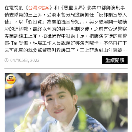
手臂跟胸，上頭佈滿具有特殊宗教意涵的圖騰刺青，依劇情
發展需要使用的各種法器和咒語，都得從頭學起，他笑說：
在電視劇《
台灣X檔案
》和《惡靈世界》影集中都飾演刑事
「這是我第一次妝髮這麼快，五分鐘就好，但補刺青要一小
偵查隊員的王上菲，受淡水警分局邀請擔任「反詐騙宣導大
時。」《惡靈世界》經歷54天的拍攝順利殺青，主演王上
使」，以「假投資」為題拍攝宣導短片，與歹徒展開一場精
菲、涂善存、鍾岳軒、顏毓麟出席媒體餐敘宣傳。（圖／趙
彩的追逐戰，最終以俐落的身手壓制歹徒，之前有受過警察
文彬攝）而顏毓麟飾演神父，原以為不需要吊鋼絲，卻現場
專業訓練王上菲，拍攝過程中狠勁十足，把飾演歹徒的真警
突然需要「飛出去」，怕高的他拍攝完馬上被副導演笑說
察打到受傷，現場工作人員說還好導演有喊卡，不然再打下
「臉好猙獰」！但還好跟劇情相同不需要再飛一次，相比
去可能真的就要幫警察叫救護車了。王上菲想到血汗錢被騙
「受苦」的大家，鍾岳軒飾演的是一個沒有武功基礎，但具
就很生氣，一不小心對飾演歹徒的真警察出手太重，直呼要
繼續閱讀
04月05日, 2023
有靈異體質的通靈少年，負責動腦的他被笑說是「薪水小
請吃飯賠罪。（圖／超級紅娛樂提供）王上菲透露高中時期
偷」，他也承認自己連武術訓練課程都比大家早離開。世新
網購接到詐騙電話，被告知扣款錯誤，當時信以為真乖乖配
大學原創自製劇集《惡靈世界》由蔣凱宸執導，找來王上
合歹徒指示進行操作，被騙了近五萬元，拍攝宣導影片時想
菲、涂善存、鍾岳軒、顏毓麟校友，以及黃仲崑、湯志偉、
到自己的血汗錢被騙就很生氣，一不小心就對飾演歹徒的真
崔佩儀、王傳一、李沛旭、大元（林艾璇）、阿喜（林育
警察出手太重，真的對他很不好意思，之後真的要請受傷警
品）、林芷芸等。該劇集刑偵、玄幻、動作與特化特效等多
察吃飯賠罪了。有了之前不愉快的被詐騙經驗後，最近王上
種元素的題材，除了眾多校友的參演之外，更有經過校園海
菲只要接到詐騙電話，就會大聲喝斥詐騙歹徒說我是SSPT
選挑出來的四十多位在校學生，參與了超過一百場的演出。
特搜隊隊員-許亦菲，姊姊有練過，如果你再不知悔改繼續
技術團隊裡，也有很多世新校友，其中最特別的是在世新大
詐騙，小心我會把你繩之以法，嚇得對方立馬掛斷電話。王
學新建的、與好萊塢同步的智能攝製基地內的拍攝，場景設
上菲感謝新北市淡水警分局的邀請，讓她有機會參與這項有