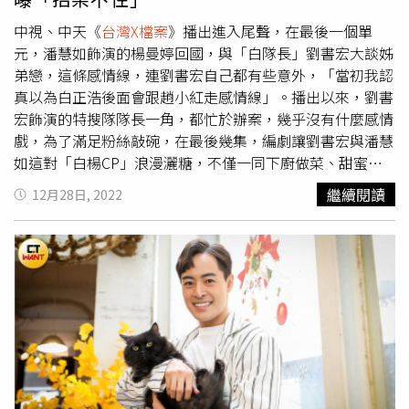
等級的虛實合一技術，打造一部動作奇幻片，為世新大學甚
至台灣開啟虛擬製作的元宇宙。《惡靈世界》講述這個世界
中視、中天《
台灣X檔案
》播出進入尾聲，在最後一個單
其實充滿了惡靈，政府怕人民失控、恐慌，所以一直用各種
元，潘慧如飾演的楊曼婷回國，與「白隊長」劉書宏大談姊
方法隱瞞，雖然政客有不同的政治立場，可是基本上多半還
弟戀，這條感情線，連劉書宏自己都有些意外，「當初我認
是會遵守世界的隱藏性規定。
真以為白正浩後面會跟趙小紅走感情線」。播出以來，劉書
宏飾演的特搜隊隊長一角，都忙於辦案，幾乎沒有什麼感情
戲，為了滿足粉絲敲碗，在最後幾集，編劇讓劉書宏與潘慧
如這對「白楊CP」浪漫灑糖，不僅一同下廚做菜、甜蜜互
餵，還有直球告白的吻戲，「我看到劇本也嚇一跳，直球對
繼續閱讀
12月28日, 2022
決、告白親額頭樣樣來，有點招架不住」，為了呈現CP
感，劉書宏在拍攝現場會與潘慧如相互討論，所以拍起來更
為自然。《
台灣X檔案
》一共有8個單元，每個單元劉書宏都
很難忘，而每一集更都有不同的心境跟想法，如今要迎來大
結局，他格外不捨，而今年對他來說，最具意義的一件事就
是參與《
台灣X檔案
》的演出，而這也是他在演藝圈第一部
當男主的八點檔。「白隊長」一角讓劉書宏演的非常過癮，
但他接下來最想挑戰的竟是大反派，「而且是很壞的那
種」。新的一年，劉書宏也預告會在YouTube開立頻道，跟
大家分享自己的生活圈。至於跨年假期，他打算跟許久不見