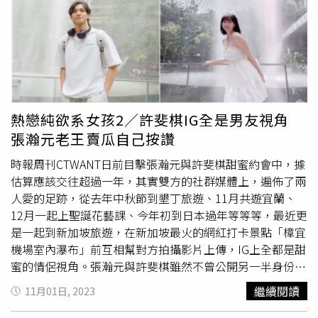
人何妤玟都讚賞心悅目，還提出條件，只要李子森達成就自
掏腰包加碼3000元給他們當約會基金。林依晨與鄭元暢過
去合作《惡作劇之吻》，好感情延伸到戲外，成為粉絲心目
中經典的「惡吻CP」。2014年林依晨宣布嫁給圈外男友林
于超，鄭元暢因有事無法出席訂婚宴，託導演瞿友寧替他送
上象徵「一生一世」的13萬1400元紅包大禮；即便林依晨
結婚，2016年2人同台參加大陸實境秀《非凡搭檔》，依舊
熱戀純欲系女孩2／許斐棋IG全是男友視角
引發話題。這麼多年來兩人也保持著好友誼。胡宇威、陳庭
張瀚元老王賣瓜自己按讚
妮2012年起一連合作《真愛趁現在》、《真愛黑白配》2檔
偶像劇，成為超人氣螢幕情侶，而這段姻緣也從戲裡延續到
時報周刊CTWANT日前目擊張瀚元與許斐棋甜蜜約會中，據
戲外，當年2人就曾被目擊溫馨接送情、在大街上演擁抱戲
估算應該交往超過一年，其實雙方的社群媒體上，遍佈了兩
碼，被懷疑假戲真做，卻始終不認戀情。直到2022年1月，
人愛的足跡，從去年中秋節到墾丁旅遊、11月共遊宜蘭、
2人無預警在IG曬出甜蜜貼臉鑽戒照，證實認愛並宣布求婚
12月一起上聖誕花藝課、今年初到日本過年等等等，最近更
成功，並於隔年7月登記結婚，是戲裡愛到戲外CP成真的夫
是一起到新加坡旅遊，在新加坡最火的網紅打卡景點「樟宜
妻檔之一。
機場室內瀑布」前互相幫對方拍攝影片上傳，IG上全都是甜
蜜的情侶視角。張瀚元與許斐棋雖然不曾公開另一半身份，
也不曾公開表明死會，但從IG上，可以發現兩人愛得十分甜
繼續閱讀
11月01日, 2023
蜜，且不斷到處旅遊，這一年來每篇旅遊文，幾乎都是小倆
口同行，可在雙方IG文輕鬆發現類似的場景視角，不難看出