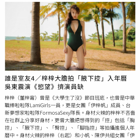
兩人對這段戀情態度很大方，根本沒有要藏。從去年中秋節
就可發現他們社群上出現情侶視角，或是同個場景拍攝的照
片。（圖／翻攝張瀚元、許斐棋IG）張瀚元去年聖誕節帶許
斐棋跟陳如山、蔡尚樺做聖誕花藝，情侶檔還刻意不站在一
起。（圖／翻攝IG）像是去年中秋節，張瀚元忍不住發文放
閃，文中以男孩女孩符號對話，透露他帶女生去墾丁玩，並
PO出民宿照片，而好巧不巧，許斐棋也發文「我在墾丁天
氣晴」，照片中的植物、特殊石紋地板還跟張瀚元照片中的
場景一模一樣，可見兩人已經穩定交往超過一年。張瀚元和
許斐棋雖然一起去日本並未分享合照，不過頭上的富士山帽
誰是室友4／梓梓大膽拍「腋下控」入年曆
還是露了餡。（圖／翻攝張瀚元、許斐棋IG）張瀚元在《
台
吳東震演《慾望》擠演員缺
灣X檔案
》中展現了他的拳腳功夫。（圖／翻攝張瀚元IG）
近來小倆口不止一起旅遊，還發展出專業的短影音，許斐棋
梓梓（董梓甯）曾是《大學生了沒》節目班底，也曾是中華
的IG現在簡直是個旅遊達人，她以「#FAYE去哪裡玩」分享
職棒啦啦隊LamiGirls一員，更是女團「伊梓帆」成員、台
自己去過的景點、飯店，不難發現很多鏡頭根本是張瀚元掌
新夢想家啦啦隊FormosaSexy隊長。身材火辣的梓梓不吝嗇
鏡，除了升級全景相機等攝影裝備，看得出他對運鏡手法、
在社群上分享好身材，更曾大膽把想得到的「控」包括「胸
節奏及鏡位切換也頗精進，用心幫許斐棋拍出各種順暢精緻
控」、「腋下控」、「臀控」、「腳指控」等拍攝進個人年
的質感大片，還會老王賣瓜地自己到許斐棋該篇貼文按讚，
曆中。身材火辣的梓梓（右起）和小帆、陳伊共組女團「伊