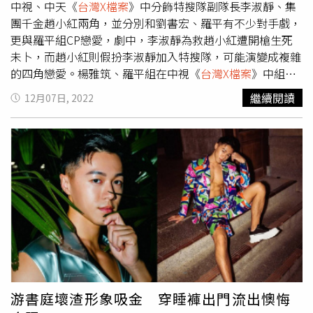
家，對此，朱宇謀真心奉勸鏟屎官務必再忙都要常回家陪伴
中視、中天《
台灣X檔案
》中分飾特搜隊副隊長李淑靜、集
毛孩。有別於「女力報到」柔弱形象，林芷芸在《
台灣X檔
團千金趙小紅兩角，並分別和劉書宏、羅平有不少對手戲，
案
》是有著順風耳的辣妹駭客。身手矯健的她，在戲裡對癡
更與羅平組CP戀愛，劇中，李淑靜為救趙小紅遭開槍生死
漢不懷好意的搭訕，毫不留情「揮拳、飛踢」給對方教訓。
未卜，而趙小紅則假扮李淑靜加入特搜隊，可能演變成複雜
但一回到現實就沒有這麼霸氣了，林芷芸透露，自己曾在西
的四角戀愛。楊雅筑、羅平組在中視《
台灣X檔案
》中組CP
門町遇過露鳥俠，「那天一個人，我逛衣服出來，他就對我
戀愛。（圖／中視提供）周曉涵和周孝安在即將上檔的
繼續閱讀
12月07日, 2022
真的是打開他的大衣，露出他的下體…，我看到當下真的是
TVBS新戲《加油喜事》中組成CP走入婚姻，劇中不但有吻
用力跑，然後眼淚一直狂流…超可怕！」 劇中個性超恰、
戲也有「生小孩、開房間」的橋段，兩人週末為戲宣傳特地
號稱女打仔的王上菲，認為拍戲的武打跟現實的武打還是有
穿著禮服到西門町快閃發喜糖，而有趣的是兩人曾因合作戲
差別的，「現實中我怕自己會受傷，所以如果遇到暴露狂的
劇《必勝大丈夫》傳出緋聞，如今周孝安已成人夫，對於兩
話，我第一個應該會先尖叫，然後用講話的方式罵他，然後
人合作他大方表示，老婆陳天仁完全不介意，原來陳天仁和
就會跑走了。」。張瀚元在《
台灣X檔案
》有不少動作戲，
周曉涵私下也是好友。周曉涵和周孝安不只一次合作組
事實上他也是「師奶殺手」，不僅得到婆婆媽媽、阿姨阿嬤
CP，兩人默契十足。（圖／TVBS提供）張書偉、謝京穎在
厚愛，吃飯打折，也曾被小二十歲的小萌妹粉絲告白過，張
民視《市井豪門》中是同公司的長官與下屬，兩人戀愛組成
瀚元靦腆表示：「有次我們在宿舍遇到一個小妹妹，大概應
CP前還先上演了韓國夯劇《社內相親》經典相親橋段，先
該是國小，她就衝過來說，我好喜歡你喔！然後她的朋友就
前為戲上演飛車英雄救美，張書偉騎重機化身「黑騎士」還
幫她說『她想要你當她的男朋友』，我覺得超可愛的！」至
加碼武打戲，帥到謝京穎坦言：「會心動！」張書偉、謝京
於他自己心目中的英雄，則是飾演葉問的甄子丹，期待未來
穎在民視《市井豪門》中上演飛車英雄救美戲碼。（圖／民
游書庭壞渣形象吸金 穿睡褲出門流出懊悔
有機會能跟武打巨星合作。
視提供）