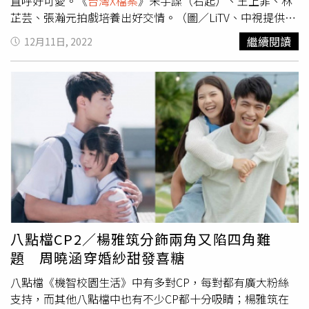
直呼好可愛。《
台灣X檔案
》朱宇謀（右起）、王上菲、林
這個角色，愛恨個性很強烈，很喜歡這種個性鮮明的角色，
芷芸、張瀚元拍戲培養出好交情。（圖／LiTV、中視提供）
私心希望故事可以朝電影版發展。」新的一年，羅平期許工
飾演數字天才、油嘴滑舌愛撩妹「帥葛亮警官」的朱宇謀，
作更穩定，被問到是否計畫幫女兒添個玩伴，羅平透露:
繼續閱讀
12月11日, 2022
被公認是劇中的「胸肌擔當」，現實生活中也有著燦爛無比
「我蠻希望的啊，如果有個兒子能陪自己打棒球，那會很過
的爆棚自信，被問到如果有女生主動搭訕，是否會接受時，
癮！」羅平與劉書宏、楊雅筑精彩對戲的《
台灣X檔案
》每
他豪氣的答：「如果女生主動，還是要看她的條件啦！不然
週一至週五晚間8點在中視、中天娛樂台播出。 羅平與劉書
每個都主動我怎麼應付得來…。」話沒講完，馬上就被隊友
宏的對戲激盪出火花。（圖／中視提供）
狂虧「你以為你真的很多人愛嗎？」、「真的是你想多
了！」面對終極二選一，也就是要從身邊俏皮可愛的王上菲
與氣質甜心林芷芸中做選擇時，朱宇謀則完美展現絕不得罪
人的高EQ：「當女朋友的話是林芷芸，結婚的話選王上
菲！」私下是標準貓奴的朱宇謀要應付的，表示貓的個性就
像女生般難取悅，長時間外出拍戲，無法陪伴的時候，牠們
就會用行動表示抗議：「有次去了差不多一個月，然後我一
回家，就看到我的貓用一個哀怨的眼神看我…。」而其中一
八點檔CP2／楊雅筑分飾兩角又陷四角難
隻愛亂尿尿的調皮貓，更是讓鏟屎官的朱宇謀大崩潰，「我
題 周曉涵穿婚紗甜發喜糖
的拖鞋，一穿上去，奇怪怎麼有水在我拖鞋裡？我就沿著家
裡客廳，一直甩、一直甩…想說奇怪家裡怎麼一直有個尿騷
八點檔《機智校園生活》中有多對CP，每對都有廣大粉絲
味？拿起來一聞，尿。」，原來是毛孩在「教訓」奴才不回
支持，而其他八點檔中也有不少CP都十分吸睛；楊雅筑在