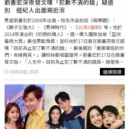
劉書宏深夜發文嘆「犯數不清的錯」疑道
書宏之前曾提到，跟茵聲分手半年後，又了新的感情，據本
別 經紀人出面揭近況
刊得到的消息，這對象就是與他合作《
台灣X檔案
》的女星
楊雅筑，兩人拍戲初期其實頗不對盤，甚至一度傳出「互看
男星劉書宏於2008年出道，知名作品包括《萌學園》、
不順眼」，沒想到戲越拍越熟，從拌嘴變成默契，發展成戲
《獅子王強大》、《男神時代》、《
台灣X檔案
》等，他於
外的戀情。劉書宏跟楊雅筑合作《
台灣X檔案
》，一開始不
2018年演出的《初戀的情人》，還一舉入圍新加坡「亞洲
對盤，互看不順眼，到殺青前互動滿滿曖昧。（圖／本刊攝
電視大獎」最佳男配角獎，豈料他於17日竟在臉書突發文感
影組）劉書宏曾在媒體前當眾向楊雅筑告白：「殺青後還會
嘆「目前為止犯了數不清的錯」，最後還說「謝謝曾經的你
想再見到她。」卻否認交往「不要套我話」，他還因為楊雅
們，有緣再見。」讓粉絲都相當錯愕。劉書宏於17日在臉書
筑培養了打高爾夫球、品酒的興趣。本刊在2022年09月拍
發文指，「人生中，目前為止犯了數不清的錯誤，總是希望
到劉書宏載楊雅筑回家，兩人還在停車場如情侶調情般嬉鬧
能得到原諒跟重新獲得信任，但現在要學會的是，接受結
繼續閱讀
01月18日, 2025
了好一會兒，劉書宏把玩對方的水壺，玩起「土耳其冰淇
果，了解自己。謝謝曾經的你們，有緣再見。」此文一出，
淋」般「就是不給妳」的遊戲，後來又在車上談心。本刊曾
粉絲都相當錯愕「發生什麼事了」、「還好嗎？」、「怎麼
在2022年09月拍到劉書宏跟楊雅筑在停車場嬉鬧。（圖／
了」、「呃.....發生什麼事了」。對此，劉書宏經紀人寶哥
本刊攝影組）而2024年1月20日，本刊則拍到劉書宏、楊雅
解釋，「書宏一切平安，因年前拍攝一部很棒的戲劇角色，
筑與王樂妍及阿本等人觀賞完新北國王隊主場賽事後，由劉
並對照當下生活狀況，有感而發的」，而該部戲劇是杜政哲
書宏開著楊雅筑的車，載著大夥兒一起回到疑似王樂妍的住
導演的新戲《拜六禮拜》。鍾欣凌、丁寧、孫淑媚、李李
處。去年1月20日，本刊拍到劉書宏、楊雅筑與一群朋友看
仁、連晨翔、劉書宏等人主演的《拜六禮拜》中，劉書宏與
球賽，之後他開著女方的車載大家離開。（圖／本刊攝影
丁寧有感情戲，劇中台詞幾乎全台語，對劉書宏來說是一大