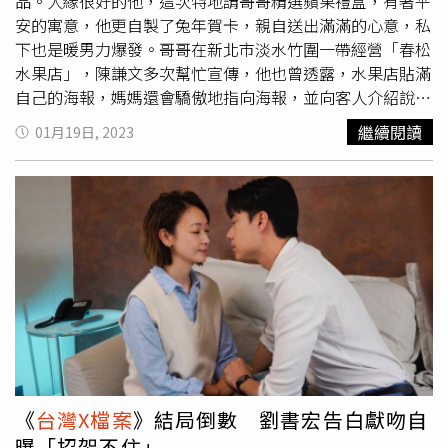
半年多，這十幾年全部重心都在孩子身上的她，聽到貝克宇
品。人緣很好的他，這次特地請哥哥精選蘋果禮盒，有著平
向她說「媽媽，你最愛演戲，現在可以不用再為我犧牲，可
安的寓意，他更自製了兔年賀卡，親自送出滿滿的心意，私
以好好地去拍戲」不禁讓她留下感動的眼淚，也告訴自己該
下也是暖男力爆發。哥哥在新北市淡水竹圍一帶經營「春松
放手了，讓孩子去追尋他想要的，而她則將全心投入這部新
水果店」，陳謙文多次幫忙宣傳，他也曾透露，水果店貼滿
的作品。黃仲崑、湯志偉、崔佩儀、王傳一、王上菲、大元
自己的海報，媽媽還會驕傲地指向海報，並向客人介紹說：
林艾璇、涂善存、鍾岳軒、顏毓麟、林芷以及近二十名在校
「這是我兒子啦！」陳謙文12歲時爸爸過世，媽媽努力扶養
繼續閱讀
01月19日, 2023
學生演員為影集《惡靈世界》出席開鏡儀式。（圖／世新大
他跟哥哥長大，因此家人感情凝聚力很強，現在演藝事業熬
學提供）此次在劇中集結了許多世新校友黃仲崑、湯志偉、
出頭，過年禮盒他不忘給哥哥捧場，也預計包給媽媽88888
王上菲、涂善存、鍾岳軒、顏毓麟等，紛紛大讚母校真的太
元大紅包孝敬。陳謙文去年作品豐富，包括《美麗人生》、
先進了，湯志偉驚訝表示：「當初接到這一部戲時讓我太吃
《機智校園生活》、《
台灣X檔案
》都可看到他的演出，去
驚了！覺得我的母校怎麼這麼前進，能夠共襄盛舉真的非常
年底他把握殺青後的休息時間，飛到韓國去跨年，不過他透
開心！」近日在八點檔《機智校園生活》也有相當亮眼成績
露，當下他跟朋友一起喝酒準備倒數，結果他太開心而喝多
的鍾岳軒，這次回到母校參與演出，也覺得學校又向前更邁
了，是跨到2023年他才回神，驚覺錯過一年一次的倒數機
進了，目前已橫跨戲劇及成為機智男孩「IT BOYZ」的他笑
會，回想起來有點捶心肝。
說：「今年給自己的期許是『賺錢』，希望能把時間分配
好，去學習不同領域的東西。」世新大學表示，這部自製影
集除了動員許多校友之外，也透過海選，遴選出多位優秀在
校生參演，技術上除了高標準的專業設備外，也將充分結合
《
台灣X檔案
》結局倒數 劉書宏告白獻吻自
去年落成的LED智能攝製基地，運用與迪士尼曼達洛人相同
曝「招架不住」