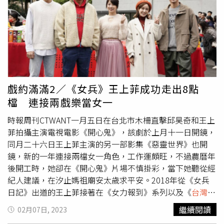
因為在看了《大軍師司馬懿虎嘯龍吟》後，就深深佩服在劇
合作。（圖／趙文彬攝）當初拍戲時密切相處，兩人飾演特
中柏夫人自然帶入感情的詮釋方式，沒想到我有幸在《緝
搜隊隊長與副隊長，與其他特搜隊開了個Line群組，到現在
魂》電影中客串鈞甯姐的學弟，儘管只有拍攝一天三場戲，
仍不時聯絡維繫感情。但楊雅筑抱怨說，有次她在群組揪吃
我還是十分緊張，但她在那六個小時真的把我當成真的學弟
飯，她發出訊息後，從中午等到晚上都沒人回應，其他五人
般看待和照顧，讓我很順暢進入到角色裡，並且還能奇蹟似
都已讀卻不回，楊雅筑氣呼呼地留下狠話：「看大家挺忙，
地講冷笑話逗樂她，這也讓我在往後的表演，遇到剛入行或
沒什麼意願想參與，就先取消！」她打電話罵劉書宏「你是
者第一次演出的人時，都會主動的幫忙對手，時刻保持謙虛
隊長，怎麼能不回！」後來劉書宏群組發聲，要大家表達意
戲約滿滿2／《女兵》王上菲成功走出8點
和願意學習的態度去看待演藝工作。」在拍戲過程中遇到許
見，聚會算是有約成。楊雅筑怒意難消地說：「很不習慣被
檔 連接兩戲樂當女一
多願意給予協助的前輩，讓張瀚元非常感恩。（圖／林士傑
冷漠對待，以前《女力》大家都會很熱絡回+1，這群就是感
攝）「從《女力報到》系列到《
台灣X檔案
》，差不多有四
情不好啦！」 劉書宏與楊雅筑合作這麼久，還從冤家變成
時報周刊CTWANT一月五日在台北市木柵直擊邱昊奇和王上
年左右的時間每天都在片場度過，步調一直都在很快的節
朋友，被問有機會交往嗎？劉書宏反應很大，笑說「不要套
菲拍攝主演電視電影《開心鬼》，該劇於上月十一日開鏡，
奏，總感覺不管是身體還是內心，都渴望可以好好的休息，
我話！現在沒有在交往。」說自己單身兩年，目前很自在，
同月二十六日王上菲主演的另一部影集《惡靈世界》也開
剛好現在戲都殺青，有大量的時間好好規劃和充實自己，現
且想把心思放工作上。楊雅筑最近正在上品酒課程，準備考
鏡，新的一年連接兩檔女一角色，工作運頗旺，不過農曆年
在的我也會讓步調放慢，輕鬆地看本書，甚至只是什麼都不
取中高階證照，劉書宏認證她很懂酒，還說她是他的喝酒啟
後開工時，她卻在《開心鬼》片場不慎掛彩，當下她聽從經
做的放空，好好體會每一個當下。」在3月26日將與師兄陳
蒙老師。
紀人建議，在汐止媽祖廟安太歲求平安。2018年從《女兵
廷軒等人一起舉辦粉絲見面會，令張瀚元十分期待。（圖／
日記》出道的王上菲接著在《女力報到》系列以及《
台灣X
林士傑攝）
檔案
》等八點檔演出，短短四年就收穫不少粉絲，更在今年
繼續閱讀
02月07日, 2023
拿下兩部女主角戲約，星途順利。其實26歲的她相當努力，