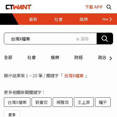
跳至主要內容區塊
下載 APP
最新
社會
娛樂
財經
⊗ 清除
全部
社會
娛樂
財經
政治
顯示結果第 1 ~ 20 筆 / 關鍵字「
台灣X檔案
」
更多相關新聞關鍵字：
台灣X檔案
劉書宏
楊雅筑
王上菲
羅平
更多