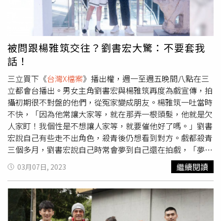
有機會說話、對戲，那是一件多不可能的事情，你就會更想
要求表現，但那時阿山哥告訴我：「人的歷練會影響到眼
界，所有喜怒哀樂相聚分離的過程，都會轉化成表演的能量
來迸發，不能急，好好地享受當下，因為這些日子不會白
被問跟楊雅筑交往？劉書宏大驚：不要套我
過，都會是最好的養份。」我後來越來越能體會阿山哥說這
話！
些話的意思，不要相信夢想不可能，只要你相信，並且好好
生活，每一件事都會是最好的安排。像阿山哥這樣的明星在
三立買下《
台灣X檔案
》播出權，週一至週五晚間八點在三
我面前，完全沒有架子，很快樂，有時像個小孩，我們一起
立都會台播出。男女主角劉書宏與楊雅筑再度為戲宣傳，拍
運動、練瑜珈，嘗試新東西，互相幫忙，這在我心中樹立了
攝初期很不對盤的他們，從冤家變成朋友。楊雅筑一吐當時
一個非常好的典範。」運動項目都很在行的張瀚元，還與阿
不快，「因為他常讓大家等，就在那弄一根頭髮，他就是欠
山哥一起練瑜珈嘗試新項目。（圖／林士傑攝）還有
人家盯！我個性是不想讓人家等，就要催他好了嗎。」劉書
HIStory3《那一天》的導演蔡宓潔，她曾對我說，要我相信
宏說自己有些走不出角色，殺青後仍想看到對方。戲都殺青
她，她也會相信我，當專注在表演當下，相信劇組的每個
三個多月，劉書宏說自己時常會夢到自己還在拍戲，「夢到
人，用曾經發生過的事情，帶入到角色情感，就會讓演技以
在辦公室講台詞，或是夢到自己在片場發號司令，壓力很
繼續閱讀
03月07日, 2023
最自然的方式傳遞給觀眾，她還強調『不要怕，因為你一定
大，以前我在現場常NG，有些台詞比較難，這對我是很大
做得到』，這些話給我很大的鼓舞，也對我的演出有非常多
的惡夢。」他還沒完全走出角色，像是打球變得比較暴力，
的幫助。」與張鈞甯一起拍攝《緝魂》雖然工作的時間很
也被爸媽說看人的眼神比較銳利。楊雅筑則是接連拍《女
短，但卻令張瀚元印象深刻且感謝。（圖／威視提供）「至
力》、《X檔案》習慣穿靴子，導致腳容易站外八，被經紀
於跟張鈞甯對戲，也是讓我覺得是個很美好的經驗與回憶，
人發現後才改回來。據傳第二季正籌備中，兩人也不排斥再