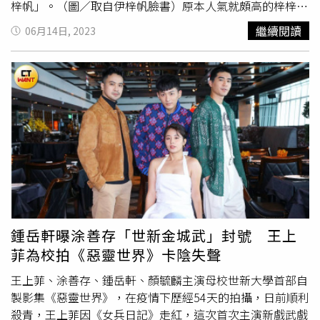
而張瀚元也同樣以「#瀚我一起玩」來分享旅遊心得，彷彿
梓帆」。（圖／取自伊梓帆臉書）原本人氣就頗高的梓梓和
在呼應許斐棋一般。涂善存（右起）、陳廷軒、張瀚元、林
陳伊、小帆組女團「伊梓帆」後聲勢水漲船高，團體代言、
繼續閱讀
06月14日, 2023
輝瑝曾一同舉辦的「屬於我們的童話Hello Party」，圈粉無
活動不斷，還發過單曲、寫真更在電影《王牌教師 麻辣出
數。（圖／翻攝張瀚元IG）擁有拳擊教練資格的張瀚元，身
擊》中演出，相當火紅，不過2015年時卻因攝時任國民黨
材練得相當有看頭。（圖／翻攝張瀚元IG）說到張瀚元，34
黨主席洪秀柱桌曆遭網友砲轟，三人當時因此遭球團以違約
歲的他也是適婚年齡了，他以《HIStory3：那一天》、《女
及觸犯競業條款禁賽。身為啦啦隊員的梓梓，跳起舞來非常
力報到》系列及《
台灣X檔案
》打開知名度，同時他也鑽研
賣力。（圖／取自梓梓臉書）此外，梓梓2013年也曾因不
拳擊和跆拳道，是擁有專業國際證照的拳擊教練，還有不少
滿林姓攝影師批外拍模特兒，公開在《大學生了沒》中指林
女性粉絲指名要他一對一指導。身高180公分的他，有著結
姓攝影師是「網路訟棍」，遭對方提告求償，梓梓遭判須賠
實的身材，且個性斯文自律，形象又溫柔，評臉蛋是個溫柔
償5萬元。2018年梓梓裸照又遭駭客外洩，當時她坦承2年
小奶狗，論身材卻是猛爆小狼狗，也算是兩種理想型一次滿
前確實曾有裸照外流，經紀公司則幫忙梓梓報警處理，可說
足。許斐棋是職棒統一獅啦啦隊「Uni Girls」的成員，氣質
是人紅是非多。吳東震分享參演的首部戲劇作品中視《
台灣
清新。（圖／翻攝自許斐棋IG）許斐棋也曾在《全明星運動
X檔案
》。（圖／取自臉書）而180公分、身材壯碩結實的
會》第四季擔任紅隊經理。（圖／翻攝自許斐棋IG）許斐棋
吳東震是模特兒出道，2022年他首度參與戲劇作品中視
鍾岳軒曝涂善存「世新金城武」封號 王上
才25歲，氣質清新又有著魔鬼身材，現在是職棒統一獅啦啦
《
台灣X檔案
》，近期則與「這群人」成員董芷涵（董仔）
菲為校拍《惡靈世界》卡陰失聲
隊「Uni Girls」的成員，還有「純欲短髮戰神」的稱號，曾
和康茵茵等人演出網路劇《慾望七人行》。他曾分享拍攝
在《全明星運動會》第四季擔任紅隊經理，高中時曾被選為
《
台灣X檔案
》的側拍照並寫下：「儘管不知道有多少人在
王上菲、涂善存、鍾岳軒、顏毓麟主演母校世新大學首部自
最正校花。她曾公開理想型，欣賞成熟、比自己年長，外型
關注戲份也不多，但非常開心能夠詮釋這樣不平凡的角色來
製影集《惡靈世界》，在疫情下歷經54天的拍攝，日前順利
韓系的男生，至於結婚年齡，她很有想法地說：「沒有什麼
作為我戲劇作品的起點，謝謝一路上幫助過我的人。」有心
殺青，王上菲因《女兵日記》走紅，這次首次主演新戲武戲