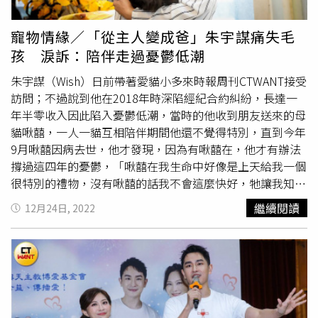
的朋友聚一聚，另外也會想約一波特搜隊成員，「太久沒看
到隊員有點不習慣。」（圖／中視提供）整部戲進入倒數階
寵物情緣／「從主人變成爸」朱宇謀痛失毛
段，劇情也揭開「農夫」、「發哥」、「臥底」等謎團，讓
孩 淚訴：陪伴走過憂鬱低潮
網友直呼精彩，紛紛留言「一小時完全看不夠」、「好劇帶
給社會正能量」、「一起實現正義」等，越到最後劇情越有
朱宇謀（Wish）日前帶著愛貓小多來時報周刊CTWANT接受
爆炸性發展的《
台灣X檔案
》週一至週五晚間8點在中視、中
訪問；不過說到他在2018年時深陷經紀合約糾紛，長達一
天娛樂台播出。
年半零收入因此陷入憂鬱低潮，當時的他收到朋友送來的母
貓啾囍，一人一貓互相陪伴期間他還不覺得特別，直到今年
9月啾囍因病去世，他才發現，因為有啾囍在，他才有辦法
撐過這四年的憂鬱，「啾囍在我生命中好像是上天給我一個
很特別的禮物，沒有啾囍的話我不會這麼快好，牠讓我知道
生命是很重要的。」憶起啾囍的好也落下淚來。他坦言因為
繼續閱讀
12月24日, 2022
官司纏身對人性失望，同時也對自己不信任，朱宇謀一直認
為：「是不是自己不夠好搞砸了？」但自從有了啾囍，他成
長很多，懂得什麼是愛，也相信生命中大家都是需要互相照
顧跟陪伴的，「啾囍這時間都陪著我吸收我的負能量，是因
為有牠我才能變好。」小多個性活潑、調皮，是個完全不會
害羞的毛孩。（圖／侯世駿攝）回想當初朋友送來三個月大