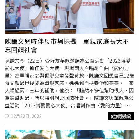
的啾囍時他還很猶豫，沒養過貓的他笑說：「因為我朋友想
讓我感受被貓療癒的喜悅，這樣我算是半被迫嗎？」但也因
為在還沒準備好的情況下就開始養貓，讓他措手不及，原本
想著「要當好的主人！」但過沒多久，就發現除了把屎把尿
還要貓貓的照顧情緒，讓他直喊：「真的是當爸的等級了
耶！」其實朱宇謀對貓毛過敏，因此睡覺時會關上房門就怕
陳謙文兒時伴母市場擺攤 單親家庭長大不
啾囍闖入，但黏人的啾囍每個晚上都蹲在門口哭到凌晨三、
忘回饋社會
四點，他沒辦法偶爾還會到客廳陪著啾囍睡，這樣的生活維
持了一年半，直到啾囍去結紮才好轉，他說啾囍是很黏人又
陳謙文今（22日）受好友華佩邀請為公益活動「2023博愛
膽小的小女生，外送的人到家門口啾囍就會躲起來，水電來
愛心大使」擔任愛心大使，現場兩人合唱創作曲〈愛的力
修東西時啾囍更曾嚇到閃尿。雖然現在有小多陪伴，但朱宇
量〉為單親家庭與偏鄉兒童發聲募款。陳謙文回想自己12歲
謀講起前一隻已過世的毛孩啾囍當場掉淚。（圖／侯世駿
時父親過世後成為單親家庭，媽媽獨自扶養他和哥哥，一家
攝）這一年，朱宇謀因為接拍中視《
台灣X檔案
》幾乎都住
人領過兩、三年的補助，他說：「雖然不多但幫助很大，因
在中部，啾囍每次在他收行李時都會跟前跟後地哭叫，雖然
為被幫助過，所以特別想要回饋社會。」陳謙文與華佩為公
他都會叮嚀啾囍：「要吃飯要乖乖的喔！」但只黏他的啾囍
益活動「2023博愛愛心大使」合唱創作曲〈愛的力量〉。
開始因分離焦慮而影響食慾，體重也從3.8公斤掉到剩下2公
（圖／趙文彬攝)一向樂觀的陳謙文鮮少提起此事，他說小
繼續閱讀
12月22日, 2022
斤。今年9月中，朱宇謀發現啾囍皮膚變黃趕緊送急診，醫
時候和哥哥都在市場幫媽媽賣東西，一家人賣過便當、火鍋
師診斷啾囍因為肝炎導致黃疸，當下就插管住院治療，但朱
料、化妝品、衣服等，「我和哥哥下課都會幫忙，平常都不
宇謀卻因為需要拍戲無法陪伴，下中部後只能用電話和醫生
能休息，一個月頂多休一天，只有過年會休息，小時候會覺