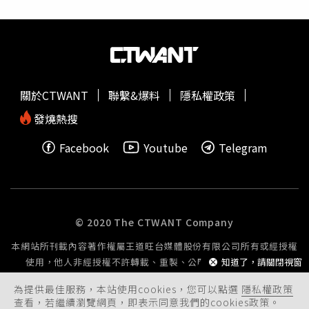
觀眾。他日前逛商場，店內人來人往，有位男顧客突向他走
來，詢問：「你是不是那個youtuber游書庭，我都有跳你
的影片。」隨後還交流運動心得，游書庭才發現自己耗時費
力製作的影片，能在戲劇外有一些影響力，「我拍影片，自
己包辦企劃、拍照、甚至連剪接都不假他人之手，所以只能
用零碎的時間執行，沒辦法很常更新，對粉絲很抱歉」，他
關於CTWANT
聯繫&爆料
隱私權政策
的堅持收穫不少粉絲，還有許多來自東南亞的觀眾，用英文
留言，幫他加油打氣。他這次飾演渣男游泳教練，是首次接
發燒熱搜
演反派角色，戲在播出時，他勤在臉書做宣傳，秀出不少幕
Facebook
Youtube
Telegram
後花絮與身材照，反差形象讓粉絲跌破眼鏡，轉發PO文並
留言「這麼壞渣的書庭不能只有我看到」。伴隨粉絲大量分
享PO文，竟引起不少廠商上門談業配合作，國際服裝設計
師潘怡良見到他的努力，也大方贊助服裝，游書庭驚喜說：
「這好不真實，沒想到演一部戲可以引起這麼多的效應，希
© 2020 The CTWANT Company
望大家可以認可我的努力，明年我還有一部鬼片《鬼天廈》
本網站所刊載內容著作權屬王道旺台媒體股份有限公司所有或經授權
要上映，角色很陰暗複雜，到時候也請大家支持我。」
使用，他人非經授權不許轉載、重製、公開播送或公開傳輸。
知道了，請關閉視窗
為提供最佳服務，本站使用cookies，您可以點選
隱私權政策
查看，若繼續瀏覽網頁，即表示同意我們的cookies政策。