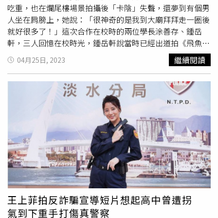
一定要結婚的年齡，只有應該結婚的感情。」對於兩人是否
要向戲劇圈邁進。 對交往同居一事，梓梓的經紀公司回
吃重，也在爛尾樓場景拍攝後「卡陰」失聲，還夢到有個男
為男女朋友關係？張瀚元經紀人表示，「公司不會干涉藝人
應：「公司沒有干涉女孩她們交友的部份，多交朋友也很正
人坐在肩膀上，她說：「很神奇的是我到大廟拜拜走一圈後
私下的交友狀況 ，也請大家給他們一點交友空間 ，謝謝大
常的。」經紀人解釋同團團員小雞幾乎都會去住梓梓家，其
就好很多了！」這次合作在校時的兩位學長涂善存、鍾岳
家的關心。」
他團員也很常去借住，「梓梓家目前也有設立是個人工作
軒，三人回憶在校時光，鍾岳軒說當時已經出道拍《飛魚高
室，比較算是偏工作空間，常常有人一起去工作開會或是練
校》的涂善存就是學校風雲人物，更有「世新金城武」封
繼續閱讀
04月25日, 2023
舞都有，在梓的社群都可以看得到。」同時也表示，「其實
號。王上菲、涂善存、鍾岳軒、顏毓麟主演母校世新大學首
女孩們現在的年紀多交朋友聚在一起也很好，公司也不會干
部自製影集《惡靈世界》。（圖／趙文彬攝）王上菲在拍攝
涉太多或是限制。」而吳東震經紀公司則回應：「經紀人不
中視《
台灣X檔案
》時接到母校邀請拍攝，她二話不說立刻
干涉藝人私下的行程，多交朋友都是好事情，謝謝大家關
答應參演，她表示對世新充滿感情和感恩，一定要投入，而
心。」
在收到劇本之後，發現劇中這個角色有很吃重的武戲，而且
有很多高難度動作都是以前沒有嘗試過的，因此花了很多額
外的時間狂練拳腳，朋友看到她一身的肌肉，都開始擔心沒
有男生敢追她了，她也為戲在四層樓高的地方吊鋼絲。《惡
靈世界》經歷54天的拍攝順利殺青，主演王上菲、涂善存、
鍾岳軒、顏毓麟出席媒體餐敘宣傳。（圖／趙文彬攝）而涂
善存也是第一次拍這麼多的打戲，同樣也在七、八樓高的地
方高度吊鋼絲，更為了演出「密宗轉世少年活佛」剃了近乎
王上菲拍反詐騙宣導短片想起高中曾遭拐
光頭的超短髮，更要戒色、戒酒、戒殺生，劇中他露出半邊
氣到下重手打傷真警察