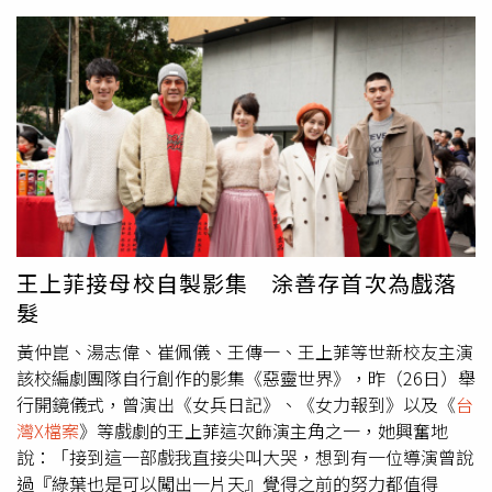
被劇組笑稱是「用生命演出的女子」，她為求逼真，打戲、
追趕都親自上陣，常搞一身傷而不自知，在新片《開心鬼》
開工第一天就受傷。王上菲因拍攝電視電影《開心鬼》受
傷，腳部紅腫。（圖／緯來電視台提供）王上菲新年開工
後，在一場奔跑戲來回直衝多趟不慎撞上衣架桿，事後發現
腳竟紅腫一大片，當時她說：「為了真實感我就衝很快，沒
注意到有凸一塊，當我要煞車時都是用骨頭煞車，撞上當下
沒有感覺，且我很耐痛，直到下戲更衣放鬆時，造型師才發
現我的腳腫了好大一塊，後來擦了快速消炎藥，隔天才不影
響拍攝。」不只這次，她先前在中視刑偵影集《
台灣X檔
案
》中演出警察也是場場自己打，被說是演員群中「最愛
王上菲接母校自製影集 涂善存首次為戲落
打、也最耐打的一位」，有一場戲她使出剪刀腳的戲碼，不
髮
料頭整個撞到地板，當下就覺得暈眩，沒想到王上菲卻還是
堅持把戲拍完，後來頭昏想吐才發現已是輕微腦震盪。就連
黃仲崑、湯志偉、崔佩儀、王傳一、王上菲等世新校友主演
另一部剛開鏡的影集《惡靈世界》也有動作戲，不過打習慣
該校編劇團隊自行創作的影集《惡靈世界》，昨（26日）舉
的她興奮地表示，「接到這一部戲我直接尖叫大哭，想到有
行開鏡儀式，曾演出《女兵日記》、《女力報到》以及《
台
一位導演曾說過『綠葉也是可以闖出一片天』覺得之前的努
灣X檔案
》等戲劇的王上菲這次飾演主角之一，她興奮地
力都值得了。」更為此一直接受高強度的訓練，就連過年假
說：「接到這一部戲我直接尖叫大哭，想到有一位導演曾說
期也沒有太多休息，狂練剪刀腿，非常拼命。被經紀人提醒
過『綠葉也是可以闖出一片天』覺得之前的努力都值得