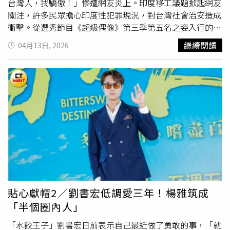
台灣人，我驕傲！」慘遭網友炎上。印度移工議題掀起網友
關注，許多民眾擔心印度性犯罪現況，對台灣社會治安造成
衝擊。從選秀節目《超級偶像》第三季第五名之姿入行的藝
人羅平，10日在Threads發文表達自己看法，「今天的
繼續閱讀
04月13日, 2026
Threads是有印度之亂嗎？到底有什麼好種族騎士（歧視）
的，我就一半印度人一半台灣人，我驕傲！」貼文曝光後，
引來大批網友不滿回嗆，「印度人名聲在外，是我們台灣人
造成的嗎？他們為何不檢討自己國家制度社會水準，憑甚麼
是我們不能對印度移工有疑慮？」、「你要驕傲什麼？ 從
小身長在台灣，享受台灣給你的福利與安全，站在高點告訴
所有人你驕傲你有印度血統？」、「你驕傲是你家的事，我
們不想台灣治安變壞」、「你能代表所有的印度人嗎？到底
在講什麼？」、「不是歧視，是嫌棄跟厭惡」、「印度連在
救護車上都會被救護車司機及隨車技術人員性侵」。不過也
有粉絲留言安慰羅平，「羅平哥哥很棒，不要在意其他
人」、「你很棒，為你感到驕傲，不用理留言。個人覺得很
貼心獻帽2／劉書宏低調愛三年！楊雅筑成
多都是同溫層+過濾泡泡產生的結果，也不用跟他們爭
「半個圈內人」
論」。43歲羅平父親是印度人，母親是台灣人，他是印度皇
裔遠房蒙兀兒王朝後代，因而人稱為印度王子。從《超級偶
「水餃王子」劉書宏日前表示自己最近做了勇敢的事，「就