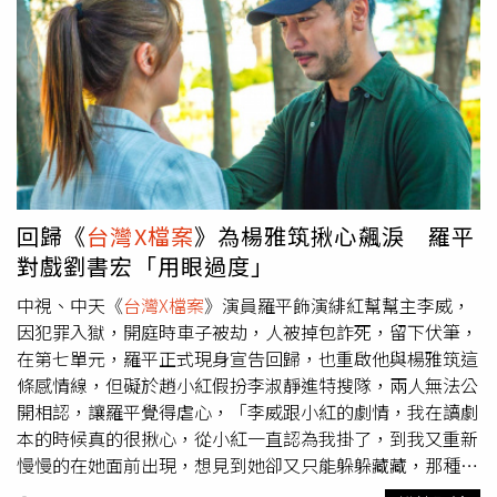
聯絡，沒想到隔了三天啾囍沒能撐過來就過世了。朱宇謀在
得媽媽為什麼這麼拚，長大後就能理解。」而懂事的他也在
人生低潮時遇到毛孩子啾囍，他認為啾囍是上天送來的特別
16歲就開始打工補貼家用。陳謙文受好友華佩邀請為公益活
禮物。（圖／朱宇謀提供）「因為醫生沒有講得很絕對，所
動「2023博愛愛心大使」擔任愛心大使。（圖／趙文彬
以我一直覺得不會這樣，我在騙自己想說還沒事。」朱宇謀
攝）他從小受到過不少幫助，包括唸書時，老師特別讓他當
至今都沒辦法寫下送別啾囍的字句，他不禁哽咽說：「我爸
小老師，幫忙收收功課，就會給他零用錢，陳謙文銘記在
過世時還很小還不太懂生離死別，以為再遇到類似的事會很
心，出社會後有空就投身公益。今年他上半年拍了三部戲
坦然，結果發現根本沒辦法。」得知啾囍過世的當天還他還
《美麗人生》、《機智校園生活》、《
台灣X檔案
》，下半
得上節目搞笑一整天，直到忙完後，一個人在等車時，他才
年則忙著做音樂、做公益，也發行了三張單曲〈美麗人
忍不住放聲大哭。一年前家中來了第二隻貓咪小多，不像啾
生〉、〈 愛的力量〉、〈流浪的心〉，他笑說希望趕快有
回歸《
台灣X檔案
》為楊雅筑揪心飆淚 羅平
囍那樣害羞，小多調皮，剛來就摔斷一隻牙，「兩隻貓是完
時間好好放假，也計畫農曆年自己出國旅行。陳謙文受好友
對戲劉書宏「用眼過度」
全不同的，小多沒辦法取代啾囍。」朱宇謀自責因忙於工作
華佩邀請為公益活動「2023博愛愛心大使」擔任愛心大
沒有照顧好啾囍，但他也很慶幸這段低潮時有啾囍的陪伴，
使。（圖／趙文彬攝）忙著工作好一陣子沒回家看媽媽的陳
中視、中天《
台灣X檔案
》演員羅平飾演緋紅幫幫主李威，
除了感受到愛以外，他也更懂能體會毛孩子的情緒，「以前
謙文說，過年會買好一點的年菜回家陪媽媽一起準備，雖然
因犯罪入獄，開庭時車子被劫，人被掉包詐死，留下伏筆，
只知道跟牠們玩，現在會更在乎牠們的情緒波動，也很能感
媽媽不想孩子們花太多錢，但他仍透露自己會準備8萬8888
在第七單元，羅平正式現身宣告回歸，也重啟他與楊雅筑這
受到牠們的狀態。」服裝提供：apo_Taipei啾囍是隻黏人又
元的紅包給媽媽。
條感情線，但礙於趙小紅假扮李淑靜進特搜隊，兩人無法公
膽小的小女生，非常得朱宇謀疼愛。（圖／朱宇謀提供）
開相認，讓羅平覺得虐心，「李威跟小紅的劇情，我在讀劇
本的時候真的很揪心，從小紅一直認為我掛了，到我又重新
慢慢的在她面前出現，想見到她卻又只能躲躲藏藏，那種單
純想見到愛人卻又不能出現在她面前的感覺真的很揪心。」