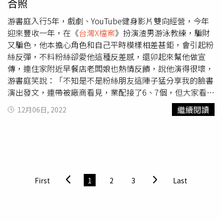
合照
游書庭入行5年，戲劇、YouTube健身影片雙向經營，今年
迎來豐收一年，在《
台灣X檔案
》扮演渣男游泳教練，騙財
又騙色，他本擔心角色和自己平時模樣相差甚鉅，會引起粉
絲反彈，不料粉絲卻愛他這種反差感，還卯起來幫他做宣
傳，連住家附近早餐店老闆娘也熱情反饋，說他演得很壞，
游書庭笑說：「不知是不是粉絲朋友這陣子猛分享我的臉書
演出發文，連帶被廠商看見，業配接了6、7個，但大家看戲
千萬別當真，我本人很正直的啦。」隨著曝光度越來越高，
繼續閱讀
12月06日, 2022
游書庭的生活發生不少變化，和之前最大不同，就是出門得
稍微打理一下。他說：「以前穿睡衣睡褲就出門，但自從開
始被粉絲傳訊問我是不是正在某某賣場，我就意識以後就算
到便利商店買東西，也不能太狼狽。」他和粉絲很有巧遇
緣，曾在1個月內，被同一位粉絲碰到3次，其中2次還是在
同一家餐廳，粉絲每次都熱情要求合照，但游書庭3次都忘
First
1
2
3
Last
了出門前打點，3次都留下「懊悔」合照。除了戲劇，他在
YouTube頻道拍攝有氧運動影片，經營3年，累積不少網路
聲量，其中2支影片還破百萬人次觀看，期間吸引不少死忠