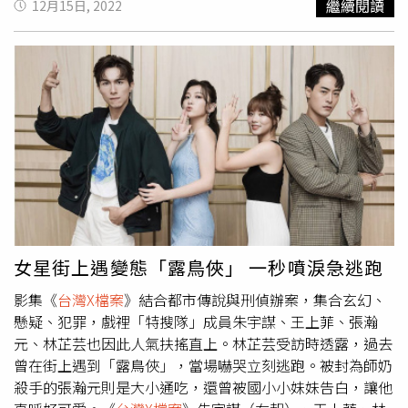
繼續閱讀
12月15日, 2022
楊雅筑則因以為羅平死了，時時心痛思念而有不少哭戲，
「和羅平自《女兵日記》就合作，認識很久，其實只要想起
過往回憶，很容易就進入角色的狀態裡面。」羅平、楊雅筑
劇中虐心戀愛。（圖／中視提供）在劇中羅平的戲份雖然不
是每個單元都有出現，但角色的轉折很具張力，「其實李威
這角色，我覺得是我接過最有挑戰性跟正反角色很立體的一
個，演起來可以很盡情的壞，到後面又可以眼神壞中帶好，
演起來真的非常過癮。」羅平也透露，劇情發展也出乎自己
原本的預設，「我本來以為李威會為了保護小紅對付警察，
不惜壞到徹底，但是沒想到這樣的轉折，讓我覺得李威這個
角色很有深度。」演出《
台灣X檔案
》，羅平有好幾場戲都
很難忘，有一場戲是他跟神明訴說自己的心聲，講到一把鼻
女星街上遇變態「露鳥俠」 一秒噴淚急逃跑
涕一把眼淚，看到楊雅筑則立馬落淚。另外羅平與劉書宏的
影集《
台灣X檔案
》結合都市傳說與刑偵辦案，集合玄幻、
對戲，也激盪出火花，「我們有太多用眼神交鋒的橋段，我
懸疑、犯罪，戲裡「特搜隊」成員朱宇謀、王上菲、張瀚
會因為跟劉書宏用眼過度，眼淚不知不覺就流下來，攝影師
元、林芷芸也因此人氣扶搖直上。林芷芸受訪時透露，過去
還幫我取一個『淚眼殺手』的外號」，明明表現出來很兇，
曾在街上遇到「露鳥俠」，當場嚇哭立刻逃跑。被封為師奶
但羅平是眼神越兇眼淚也流越兇。如今戲已殺青，羅平內心
殺手的張瀚元則是大小通吃，還曾被國小小妹妹告白，讓他
期望《
台灣X檔案
》的故事有機會延續，「我很沉浸在李威