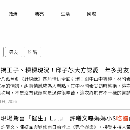
寵物
政治
漂亮
生活
國際
運勢
運動
梅酒
男友
吃醋
希揭王子、粿粿現況！邱子芯大方認愛一年多男友
新八點台劇《針線緣》四角情仇全面引爆！劇中由李睿紳、林昀
文星的情婦，糾葛情感成為大看點。其中林昀希受訪時笑稱，這
很坎坷，不是沒有爸媽就是過得很辛苦，這次終於有不一樣的嘗
。（圖／三立）此外，被問及先前一同參與《全明星運動會》的
1日, 2026
坦言：「有啊，大家感情都滿好的，但私底下的事我們真的不會
要空間，「現在雖然比較少聯絡，但新作品發動態時，大家還是
現場驚喜「催生」Lulu 許曦文曝媽媽小S
吃醋
被問到群組是否還有互動、會不會覺得夾在中間尷尬難選邊？林
、許曦文、陳妍霏與劉修甫日前登上《完全娛樂》，接受主持人黃路
是不去打擾，「怎麼回應都尷尬，頂多給一個『隔空擁抱』的感