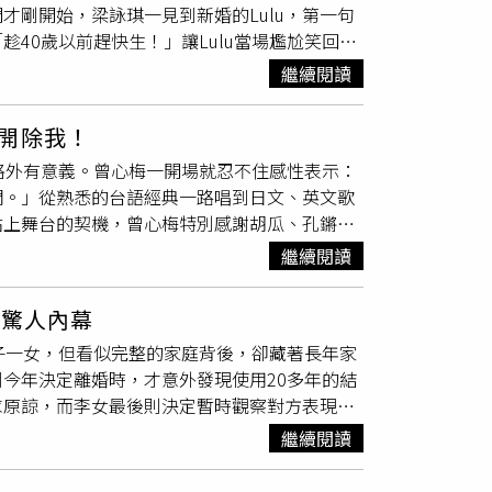
才剛開始，梁詠琪一見到新婚的Lulu，第一句
：「沒有啦！」邱子芯連演三檔八點檔，她笑
40歲以前趕快生！」讓Lulu當場尷尬笑回：
吧！」她也分享趁著空檔終於完成了看牙大事，
好大學、讀醫科，即使小鎮再詭異恐怖也堅持撐
這些事才可以好好拍戲！」至於連續接戲身體能
繼續閱讀
甚至把陳妍霏小時候的照片設為手機桌布，讓
充分休息的。」事業無縫接軌，感情生活也相當
了方便與嬌小的陳妍霏對戲，有時得特別「張開
，只要有心就可以！」隨後更難得大方認愛，坦
開除我！
情道賀外還加碼催生。（圖／三立提供）首度參
有生活嘛！」她透露對方非常支持她的演藝工
格外有意義。曾心梅一開場就忍不住感性表示：
表示當時嘴裡含著柔軟的塑膠模型，由工作人
別去看，偶爾在推播看到也不會怎樣，不會
吃
們。」從熟悉的台語經典一路唱到日文、英文歌
自己原本就喜歡驚悚漫畫及動畫，雖然很愛看恐
日前受訪時提到老婆會
吃醋
的事，說老婆看了他
站上舞台的契機，曾心梅特別感謝胡瓜、孔鏘等
利逼問許曦文媽媽小S看完預告後的反應，許曦
會考慮把沙發升級，換個好一點的沙發，畢竟常
課程，對我的人生轉變很大。」她特別安排黃乙
是我，是妳？」不過小S私下其實給予滿滿支
繼續閱讀
〉，並鼓勵大家「心向善」、有能力就多幫助他
角色「滿可愛的」，立刻遭陳妍霏補刀：「這樣
醋
，當場逼孔鏘開口唱歌。孔鏘盛讚曾心梅的歌
兒一起追星，並感嘆現代父母不必再重複上一代
揭驚人內幕
鳴」，曾心梅馬上接著虧他：「你都出三張專輯
全娛樂》將於明（31）日晚間播出。
子一女，但看似完整的家庭背後，卻藏著長年家
來〈為你表演〉。兩人唱完後，孔鏘還笑著向老
今年決定離婚時，才意外發現使用20多年的結
曾心梅26日舉辦《天公疼憨人》讚聲演唱會。
求原諒，而李女最後則決定暫時觀察對方表現，
女表示，自己與丈夫共同生活20多年，期間育
繼續閱讀
施暴，最近一次僅因她外出跳舞，丈夫便因
吃
隱忍，全都是為了孩子，希望一家人能維持完