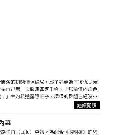
希飾演的初戀情侶破局，邱子芯更為了復仇甘願
次是自己第一次飾演富家千金，「以前演的角色
試！」林昀希透露跟王子、粿粿的群組已經沒有
戰友王子與粿粿的婚外情風波，是否感到震驚？
繼續閱讀
知道。」她表示事發後比較少私下聯繫，認為對
會互相按愛心。」邱子芯認愛圈外男友。（圖／
內幕
昀希尷尬笑說：「愛大家啦！」她表示自己當下
梓茵（Lulu）專訪。為配合《聰明鎮》的恐
覺。」他們那趟美國行，剛好林昀希接了籃球季