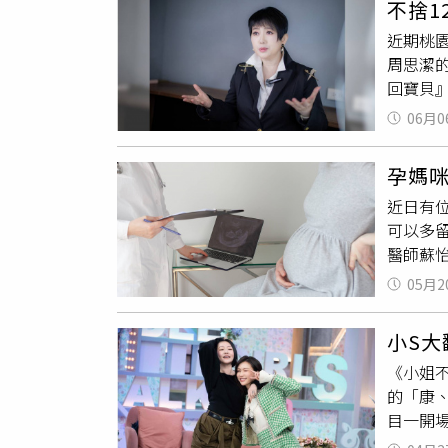
不捨1
撲，但
刺2刀
近期桃
殖場的
續蒐集
周思潔
沒有安
回寶貝
然抱牠
Luck
能直接
06月0
每一件
小柱被
盒子，
會有點
孕媽
不會消
要牠陪
近日有
吐露不再
散步。
可以多
的行程
進廁所
醫師蘇
大眾善
了，我
在Thr
外，周
薦的寵
05月2
水，因
不小心
愛犬離
能主動
她更堅
痛，但
小S
場，就
透過這
很早起
《小姐
心」、
前原本有
的「康
先生怎
供）鼓鼓
目一開
「懷孕
情緒，
「沒有
不讓位