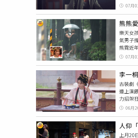
詞：「
好需要
07月0
戰心驚
「三個人
不可以
甜蜜放閃
熊熊
「媽媽
到 Mi
樂天女孩
狂吼，
眼光買
氣男子
蹟映畫
溫暖魅力。
熊霓近
容：「
的畫面
制慾，
07月0
本刊拍
吸引我
型與深
敢慢慢
李一
得國手
了。」
古裝劇
會。（
同何麗
連上演
意外遭
很痛苦
力招架
又被拍
琦」，
託付，
規劃，
對方是
06月2
整頓九
但日前
說：「
別一吻
個性慢
「女兒
人仰
橋段就
賠上健
本來哭
上月20
像差距
外型與
露當時