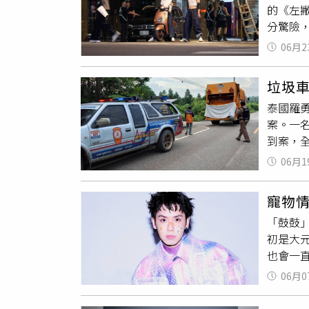
的《左
場，最
己跳舞
個月在
分驚險
們完全
裂、增
口。（
正式拍
外，以
的狀態
06月2
破裂的
炎」，
全新篇
《老子
身邊吧
樂天回
垃圾車
可。（圖
圈。情
的《綜
泰國羅勇
子》，
示，齊
案。一
雨中採
笑說：
到案，全
一應俱
崢後續
案。日
只需坐
06月1
動並撕
赫在一
辨識，
拍攝廣
寵物
對，證實
女替身
「鼓鼓
Bur
時，刻
初是大
刀傷，
員，不
也會一
查於6
完成。（
較黏老
間蒸發
衰尾角
06月0
年紀大
奇」（P
粉紅色
要去當
事發當
生王淨