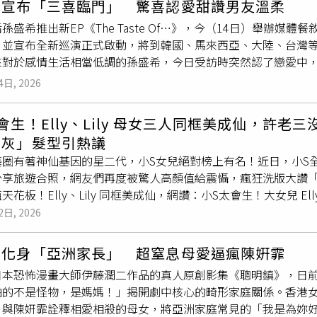
希宣布「三喜臨門」 驚喜認愛甜讚男友溫柔
今子女都已成家，她才終於鼓起勇氣提出離婚。然而，今年初前
孫盛希推出新EP《The Taste Of…》，今（14日）舉辦
現，她與丈夫持有的結婚證並非合法登記文件，而是一張假證。
，並宣布全新巡演正式啟動，將到韓國、馬來西亞、大陸、台灣
所有手續都是公公代為處理，自己從未懷疑過證件真偽，直到20
來對於感情生活相當低調的孫盛希，今日受訪時突然認了戀愛中
問題。除了家暴之外，李女也控訴婚後長期遭受婆家冷眼對待。她
露太多對方的資訊，不過她甜蜜表示男友個性木訥但溫柔，更大
萬元）彩禮便嫁入夫家，但婆家始終沒有給過好臉色。生女兒時，
4日, 2026
希也透露男友不是台灣人，但兩人並非遠距離戀愛。EP中有一首歌曲〈F
前往醫院，讓她至今仍無法忘懷。李女表示，丈夫除了經常辱罵
歌，孫盛希笑說是想著《逐玉》男主角張凌赫寫的，並說若是自
家，就是希望不要影響孩子成長，如今已不願再繼續過這樣的生
會生！Elly、Lily 母女三人同框美成仙，許老三
比較帥？孫盛希不怕男友
吃醋
，立刻回答當然是張凌赫，雖然對
坦言動手原因是「心裡
吃醋
、不高興」，情緒失控才會出手。他
奶灰」髮型引熱議
陪在她身邊。此次孫盛希自己開公司發行音樂作品，不過與待了
悔，希望妻子能再給一次機會。在調解過程中，張男除了當面向
藝圈有著神仙基因的星二代，小S女兒絕對榜上有名！近日，小S
她表示：「像小孩子剛起來的狀態，我一直去跑銀行，寫了好多匯
回這段婚姻。經過雙方協商後，李女最終沒有立即辦理離婚，而
分享旅遊合照，網友們再度被驚人高顏值給震懾，瘋狂洗版大讚
，都是用自己的錢去墊。」並透露開公司目前大約燒了200萬元
會。這起家暴案件不僅揭露一段長達20多年的婚姻傷痕，更因離
天花板！Elly、Lily 同框美成仙，網讚：小S太會生！大女兒 Ell
意好的時候年營收可達2000萬。孫盛希認愛，透露與男友交往
界對家庭暴力防治，以及婚姻登記制度管理漏洞的討論。CTWA
清透的杏色繞頸上衣。這對擁有名模氣場的姊妹拍照時完美展現
2日, 2026
若自身或旁人遭受身體精神虐待、性騷擾、性侵害，請打110報案再
被網友瘋傳狂讚「這姐妹真的精緻到骨子裡去」，再次印證了媽媽
ephantdee IG）拍出年輕人最新風潮！自帶鬆弛感的「朦朧
琪化身「亞洲家長」 超窒息母愛逼瘋陳姸霏
今年輕人最風靡的拍照方式。原則就是打破傳統的高清自拍，大
本恐怖漫畫大師伊藤潤二作品的真人原創影集《聰明鎮》，日前宣布將
造出電影劇照般的復古感；或者是以由上往下的俯瞰視角，僅拍
怕的不是怪物，是媽媽！」揭開劇中核心的畸形家庭關係。香港
臉卻精緻度爆表，想要嘗試最新拍照風格也可以參考。（圖／取自 el
，與陳姸霏詮釋相愛相殺的母女，將亞洲家庭常見的「我是為妳
醋
留金句、小S代夫闢謠「這是時尚奶奶灰！」沒去成的小妹可愛