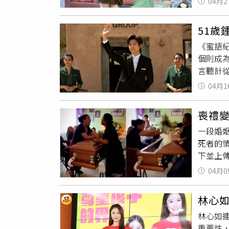
一樣，
04月2
色幽默
眼中只
護擁有
永、林
媽知道
何守護
51
指責蔡
言，「
到了覺
《蜜語
心激怒
重點是
個則成
潰怒喊
久站會
言聽計
話，當
怡寧表
貴婦生
係。」
理變化
04月1
的飯店
女生，
組」。1
遇。（圖
十足。
到50%
喪禮
的掌握
隨時可
一段婚
想的」
間減少
死者的
良跟朱
多，是
下並上
表情滿
被壓縮
喪禮，
樂現場工
著不會
04月0
告白意
鐵森林
阻抗狀
間爆發
拆解嫌
升，久
林心
喪禮上
飾演的
險比孕
林心如
在勸架
醋
一面
移，跌
重要性