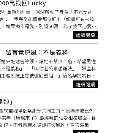
0萬找回Lucky
柱很有眼緣，便決定將小柱帶回家。過去待在繁
時載往路邊垃圾桶丟棄。警方表示，目前正持
引發社會熱烈討論，深深觸動了身為「不老女神」
過去小柱在繁殖場當種狗，聲帶被割掉，而且很
多細節。
直言：「我完全能體會那位飼主『傾盡所有來換
開始牠很怕人家抓，會一直跑讓你追，也不能突
。如果換作是我，別說50萬，為了找回心愛的
已經完全放鬆，從一開始只敢窩在角落，到現在
到天上5年多了，周思潔仍感性地說：「牠生前穿過的
只有眼睛不太好。（圖／相信音樂提供）一開始
繼續閱讀
飛機出國，她都會隨身帶著Lucky專屬的小
柱的毛色與眼睛狀況，估計至少有9歲，「當然
景，彷彿他從未缺席，因為這是一份宇宙間永遠
就調適好了，畢竟我們去認養寵物的初衷，不是
 留言竟逆風：不是義務
隻狗？周思潔堅定地搖頭表示「不敢」，並首度
不太好，因此會盡量在太陽沒這麼大時帶牠出去
而她只能站著等候，讓她不禁無奈道，希望男性
狗需要負起極大的責任與陪伴時間，如今忙碌
的鼓鼓通常會親自幫狗狗洗澡，不過小柱非常怕
座不是義務」、「叫你老公來想辦法」。婦產科
再承受那種離開的痛」。周思潔也藉此機會呼籲
直把牠關在廁所，愛媽知道後就馬上把牠接回來
個生理系統正在被徹底重組。」這名孕媽媽日前
暖的毛小孩一個重生的機會，讓愛得以延續。此
緊張到舌頭發紫。」因此鼓鼓會帶小柱到愛媽推
坐在椅子上，甚至翹著腳滑手機，而她當天要測糖
上海，展開5天4夜的遊學之旅，旅途中遇到學員
間陪伴小柱。（圖／相信音樂提供）由於歷經過
繼續閱讀
準爸爸、男性在陪同心愛的老婆去婦產科時，都
懲罰，在歡笑中化解尷尬。每天深夜回飯店後，
養狗的快樂是來自於付出，牠的離開當然會心
兩派論戰，一派人指出，「我七早八早來到現
激勵學員，徹底激發大家的學習動力，「我希望能
。」鼓鼓也真的花了很多時間陪伴小柱，本來就
婆娘」
辦法謝謝」、「如果我讓位，我老婆會不開
暫時沒這個想法，「照顧起來會分散注意力，之
邀來靈魂伴侶蔡康永共同主持。這場睽違已久
」、「我等很久也很累，為什麼要讓座」、「你
新專輯《Vitamin G》。（圖／相信音樂提
溫當年《康熙來了》最經典的相愛相殺場面。節
」、「讓不讓座是我的選擇，不是我的義務」、
家能量，他坦言自己也有負面的時候，但要練習消化
動容。不料蔡康永隨即打破感性，直言這集
不是優先給婦女」、「真的不敢相信留言區一堆
，但現在比較不會，因為每個人對困難的標準不
放過我？可是我姊姊走了耶！」突如其來的黑
難處耶」、「孕婦就是需要位子的人，什麼叫做