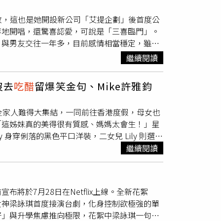
往民政部門辦理離婚手續時，工作人員查驗資料
媒體餐敘，這也是她開設新公司「艾提企劃」後首度公
這項結果讓李女十分震驚。她表示，當年兩人結
等地開唱，還驚喜認愛，可說是「三喜臨門」。
多年後準備離婚，才知道這段婚姻從一開始就存
，與男友交往一年多，目前感情相當穩定，雖然
說，自己當年只收了6600元人民幣（約新台幣
方放閃稱讚男友長得帥、身高也高，而且還有肌
她一度出現危急狀況，婆婆卻為了節省醫療費，不
繼續閱讀
alling in Love〉，被問到是不是寫給
外，也多次動手毆打自己，她一路忍耐到兒女成
己太投入追劇，男友會有點在意。至於男友跟張
活。面對妻子的指控，張男承認自己曾多次施
沒去
吃醋
留爆笑金句、Mike許雅鈞
於發行新作品男友口頭上沒有太多鼓勵，但一直
表示，現在已經知道自己犯下錯誤，對過往行為
很久的滾石唱片還是有合作，談及自己當老闆的
妻子道歉外，還表示願意當著調解人的面下跪，
全家人難得大集結，一同前往香港度假，母女也
款單，每次出去就是10萬20萬，剛開的時候還
是決定暫時觀察丈夫是否真正改變，給對方最後
「這姊妹真的美得很有質感、媽媽太會生！」星
。除了公司，孫盛希也投資餐酒館，目前已經4年
婚時才發現結婚證是假證而引發社會關注，也再
y 身穿俐落的黑色平口洋裝，二女兒 Lily 則選擇
一年感情穩定。（圖／艾提企劃提供）
NT提醒您：尊重身體自主權，請撥打113、
零死角的立體骨相與緊緻身材。兩人的高顏值與
繼續閱讀
打113找社工
小S無敵的小臉＋好比例優良基因。（圖／取
復古風與不露臉特寫」值得注意的是，這次姊妹兩人也
膽嘗試帶有柔焦、手震殘影與朦朧霧氣的拍照
於7月28日在Netflix上線。全新花絮
攝兩人身穿天鵝絨套裝、手拎包包的時尚局部特
女神梁詠琪首度接演台劇，化身控制欲極強的單
ephantdee IG）缺一不可的家庭溫馨！許
好」與升學焦慮推向極限，花絮中梁詠琪一句台
反擊：這次全家出遊照中，因為小妹許老三正