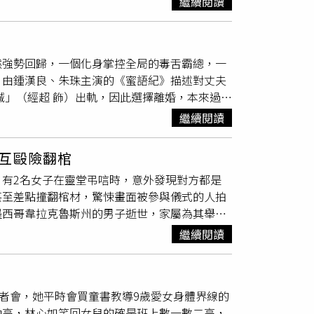
己走過的，沒有答案。」現階段鼓鼓希望學習守
繼續閱讀
了。」荒謬開場讓全場瞬間笑炸。小S、蔡康
跟素養」、「男的在婦產科跟孕婦爭座位，你媽
麼？鼓鼓以新歌〈透明傘〉為例，就是要學習如
／東森綜合台提供）小S 現場大翻舊帳，
吃醋
以後記得跟女兒說想要位置早點去」。也有人直
，要往好的方向前進，以前不會想這麼多，年紀
小孩的背影都要分享，忍不住質疑蔡康永是否存
需要的人是常識」、「逆風男性們搞清楚，今天
聰明去面對。」
然強勢回歸，一個化身掌控全局的毒舌霸總，一
：『志玲，徐熙娣又喝醉了。』」引發小S崩
認真覺得不用讓座的人，是不是其實不知道孕婦
。由鍾漢良、朱珠主演的《蜜語紀》描述對丈夫
玲請吃燒肉，小S酒後情緒高漲甚至大飆髒
的，希望大家互相體諒」。對此，婦產科醫師蘇
誠」（經超 飾）出軌，因此選擇離婚，本來過著
柔反過來安慰他：「小S壓力很大，沒關
業角度來說明，女性懷孕後身體會發生6大生
邁向女強人之路；鍾漢良則飾演曾和她有過交集
：「所以志玲在你心中就是欣賞藝術的體貼的
了一點而已，而是整個生理系統正在被徹底重
繼續閱讀
扶持。《蜜語紀》鍾漢良（右）與朱珠首次相
起藝術」，兩人老搭檔式鬥嘴火花四射，笑果
比孕前增加40%到50%，心輸出量增加30%
舊，無論是西裝造型、站姿氣場，或是對職場語境
臟做的工都相當於在快走。2、子宮壓迫大血管，
互毆險翻棺
吻，鍾漢良對朱珠深情說出「告訴我，妳是怎麼
立或姿勢改變的時候，會導致回到心臟的血液瞬
有2名女子在靈堂弔唁時，意外發現對方都是
綿共度甜蜜夜晚，關係更進一步。有趣的是鍾漢
上叫做仰臥低血壓症候群，不是嬌貴不是想太
甚至差點撞翻棺材，驚悚畫面被參與儀式的人拍
竟也在場當電燈泡，只見蹲在地上目睹全程的他
頂，呼吸本來就喘子宮把橫膈頂高，肺的容積
墨西哥韋拉克魯斯州的男子逝世，家屬為其舉辦
話回嗆「你的臉是你自己撕掉的」，一來一往逗
率本來就比較快，潮氣量增加40%，一般人站
，並低頭不捨說，「親愛的，我好想你」；這句
藝國際版）由井柏然、蔡文靜、秦俊傑演出的《鋼
時可能低血糖懷孕本身就是一個相對的胰島素
繼續閱讀
多年的外遇對象。死者妻子與小三爭執間情緒瞬
理學教授「江寒聲」，擅長透過細節與心理層面
、手抖、視線模糊、站不穩。5、血栓風險飆
影片顯示，兩人不斷大聲尖叫痛罵對方，並互搶
展現出截然不同的模樣，他專情地守護著蔡文靜
大出血所做的準備，但代價是深層靜脈栓塞的風
而現場弔唁者無不感到驚愕與尷尬，有一名男子
周瑾的初戀「蔣誠」（秦俊傑 飾）還流露出
吃
旦跑到肺，是會出人命的。6、韌帶鬆弛重心前
記者會，她平時會買童書教導9歲愛女身體界線的
荒唐的一幕。兩名女子最終在多位親友合力攔阻
馴的小狼狗的感覺吧！看似冷淡甚至有些弱弱
鬆為生產做準備，但這個荷爾蒙不會只作用在骨
抽高，林心如笑回女兒的確是班上數一數二高，