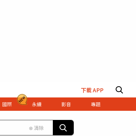
下載 APP
國際
永續
影音
專題
⊗ 清除