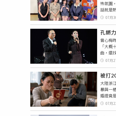
怖氛圍，
後賽的
話就是熱
說，原
「慢慢
透露自
07月3
下去。
否負荷
Lul
滋潤。
孔鏘
雙腿」
言身邊
曾心梅
演劇集
作，即
「大概
員拉細
醋
。」
曲，還
怖題材
親密戲
好友給
文笑爆
常睡。
07月2
玲經典
持，常
人。當
才恐怖
被打
聲極具
「我都
大陸浙
了，不
暴與一
闆（曾
婚證竟
（圖／
再決定
07月2
有一子
醋
、不