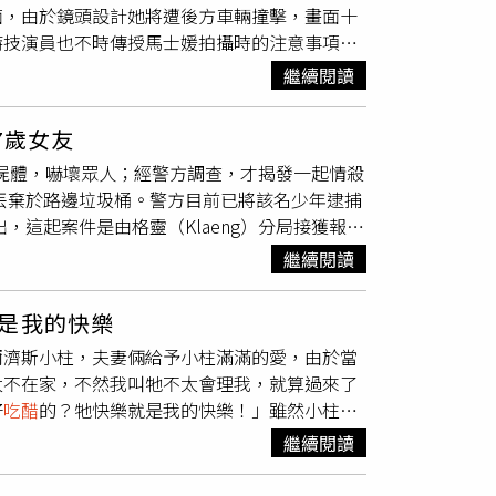
面，由於鏡頭設計她將遭後方車輛撞擊，畫面十
，好壓過二胡的刺耳聲，李一桐笑稱，那場戲他
里斯腱已反覆發炎一年多，檢查後發現已有撕
就把照片換回去啦！」梁詠琪對陳姸霏讚不絕
特技演員也不時傳授馬士媛拍攝時的注意事項。
在劇中先婚後愛。（圖／愛奇藝國際版提供)另
休養後，她日前已正式回到球場應援，以更健康
，替身演員順著撞擊力道在擋風玻璃上砸出玻璃
的公子「鄭適」及心狠手辣的神秘人物「樓啟
迎來新的感情發展，可說是愛情、事業雙雙展開
繼續閱讀
成。為了克服王柏傑「無照」問題，拍攝電影
手段教訓傷害她的人，轉頭又對她說出「留在我
，本刊詢問樂天球團兩人是否為男女朋友關係？
車，他本尊只需坐在駕駛座演出開車的模樣即
回切換，他也憑藉亦正亦邪的瘋批人設迅速出
必恪守本分，謝謝關心。」熊霓過去是胡瓜主持
7歲女友
，今年3月他與香港天王郭富城合作喜劇電影《老
還故意在鄭適面前親范雲臉頰放閃。李一桐表
出屍體，嚇壞眾人；經警方調查，才揭發一起情殺
車的過程，除安排數名穿著雨衣的工作人員，在
就會立刻
吃醋
，角色有點精神潔癖。曾舜晞則苦
袋丟棄於路邊垃圾桶。警方目前已將該名少年逮捕
殊設備，方向盤、油門、煞車與排檔等控制元件
醋
，真的是太難了。」不少劇迷也開始期待，齊
出，這起案件是由格靈（Klaeng）分局接獲報
飾演司機的王柏傑「代客駕駛」，無照的王柏傑
秀行》正在愛奇藝國際版熱播中。
個垃圾桶散發出強烈異味，當垃圾車的壓縮機啟
主角身穿同樣衣服的短髮女替身對戲拍攝，黃信
繼續閱讀
方趕抵後，鑑識人員發現遺體已嚴重腐敗、難以
信赫，與啦啦隊人氣女神胡佳琳（嘎琳）一起
並未搜出任何身分證明文件。經警方進一步比
旁，嘎琳全程只和與黃信赫身穿同樣衣服的短髮
是我的快樂
者父母在接獲通知後，急忙從春武里府（Chon
曲。報導曝光後，也有媒體指出，嘎琳拍攝廣告
爾濟斯小柱，夫妻倆給予小柱滿滿的愛，由於當
據法醫隨後的驗屍報告顯示，死者的腹部有明顯
她擔心「有人
吃醋
」，導演被迫分別指導兩位演
太不在家，不然我叫牠不太會理我，就算過來了
行蹤。專案小組循線調閱監視器畫面，發現瓊蒂
路邊的蔡昌憲傷勢如何，但此畫面是由替身演員
好
吃醋
的？牠快樂就是我的快樂！」雖然小柱比
向該名男子借用機車聲稱要去附近商店，卻自此人
影《功夫》時，蔡昌憲扮演的是被立委座車撞到的
IG）在小柱之前，鼓鼓養了兩隻狗狗，但因為
動軌跡，發現瓊蒂查最後前往了16歲少年「皮
場有替身演員在等候，等一切準備就緒開拍後，
繼續閱讀
過他剛好要工作，就由大元自行前往，原本只是
即將皮奇拘提到案，他在偵訊時坦承不諱，並供稱
撞騎單車的騎士而滾落到路邊，在菜攤的高中女
鼓立刻相中了小柱，「很多狗狗會很熱情一直
醋勁大發，接著理智線斷裂，持刀朝女友腹部猛
蔡昌憲本人則在一旁溜搭。