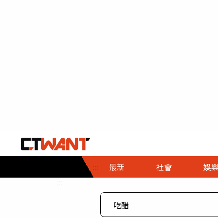
社會首頁
娛樂首頁
財經首頁
政
:::
最新
社會
娛
時事
即時
熱線
:::
直擊
大條
人物
調查
專題
３Ｃ