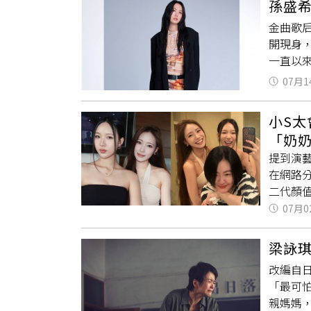
孫盛
整，如
金曲歌后
後竟發
開現身
婚時，
一直以
在重大
沒有透
2.7
07月1
肉。孫盛
願送她
男友的
年、成
小S太
凌赫誰
暴，並
「奶
用行動
深感後
提到演
心情，
希望挽
在網路
沒進帳
一次機
二代顏值
半，生
次掀起外
了溫柔
07月0
110。
優雅感
自 el
梁詠
示範如
改編自日
法，營
「最可
寫，不露
親媽媽
老三
吃