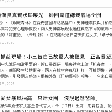
不管在哪個階段都有那個年齡必經的事情，那些困擾是一定要自
7日, 2026
瞬間讓蔡康永語塞，只能轉頭對林志玲感嘆：「那我只好不放過妳
有老婆小孩，這個無關
吃醋
不
吃醋
，而是作為一個人基本的教養
的關係。（圖／相信音樂提供）至於現階段最該學習的課題是什
志玲帶領觀眾重溫當年《康熙來了》最經典的相愛相殺場面。（圖
你們這樣嗎？到底什麼世界」、「你們的小孩都不會是女兒嗎？
現在擁有的關係，表示：「不是說不讓它改變，而是別讓它變質
歲鍾漢良真實狀態曝光 帥回霸道總裁氣場全開
康永平日眼中只有林志玲，不僅開口閉口都是志玲，甚至連志玲
台灣出生率還是太高了」、「我以為診所或醫院的凳子優先給有
得可以更有智慧處理很多事情，不要讓行為被情緒控制，學習更
紀》、《鋼鐵森林》在愛奇藝國際站熱播中，男神鍾漢良與井柏
她。蔡康永則妙語如珠反擊：「有啊，我常跟志玲聊到妳，我都說
你們人在婦產科，就請讓座給在診間等候的所有女性」、「我很
為高冷犯罪心理學教授，兩大男神都展現跟過往截然不同的氣場
：「我除了喝醉還有別的事好嗎！」蔡康永更接著爆料，某次林志
有什麼風險」、「懷孕後期肚子很重，站久了都會覺得肚子緊緊
從的「許蜜語」（朱珠 飾），在結婚紀念日當天抓包丈夫「聶予
時蔡康永擔心一旁的志玲受驚，趕緊上前安撫，沒想到林志玲竟溫
示，關於孕婦讓座這件事，他不理解到底是在吵什麼，他只想從專
活的她，進到飯店業，從客房清潔員做起，一步步地展開逆襲，
這份「女神級體貼」徹底點燃小S的勝負欲，氣到語無倫次地自嘲
，「值不值得你讓座自己判斷」、「懷孕不是變胖，不是肚子大
6日, 2026
經理人「紀封」，兩人重逢後在碰撞磨合中關係逐漸拉近並彼此
我就是個靠酒精麻痺的瘋婆娘？」蔡康永隨即幽默補槍小S「瞧不
、血液量暴增、心臟超時工作懷孕到第三孕期，孕婦的血液總量會
／iQIYI愛奇藝國際版）51歲的鍾漢良回歸霸總賽道，帥氣依
，心跳每分鐘加快10到20下，這意味著孕婦即使靜靜站著，心
變抓姦現場！小三告白已故愛人被聽見 正宮暴怒
，都展現出成熟演員的控制力，在預告中他和朱珠上演熟齡浪漫
能昏倒變大的子宮會壓迫下腔靜脈這條最粗的回心血管，孕婦站
姻中忠誠是相當重要的，近日墨西哥一場喪禮竟上演「抓姦案」，
隨後兩人激情擁吻，氣氛火熱，朱珠更一把將他推倒，在床上纏
，有可能引起血壓驟降，眼前發黑、冒冷汗然後倒下，這在醫學
情人，瞬間發生肢體衝突，兩人在棺材旁瘋狂扭打、互扯頭髮，
珠在橋上拍攝另一場浪漫吻戲時，花絮裡鏡頭一轉，前夫哥經超
真實會發生在捷運裡、在公車上的血流動力學急症。3、肺被往上
傳網路，引發網友熱議。根據外媒《紐約郵報》報導，一名來自
是哀怨，隨後他忍不住笑說：「我不要面子的嗎？」朱珠立刻接
，但胎兒需要氧氣、媽媽自己也需要更多氧氣，所以孕婦的呼吸頻
邀請許多親友前來弔唁。豈料，一名女子在棺材旁邊哭得相當慘
作人員。《鋼鐵森林》井柏然飾演江寒聲。（圖／iQIYI愛奇
喘，孕婦站著光呼吸這件事就已經在加班。4、血糖波動劇烈，隨
9日, 2026
外被死者妻子聽到，起身當眾質問對方身分，才得知對方是先生
》則以犯罪懸疑為核心，井柏然扮演以邏輯與分析見長的犯罪心
態，血糖調節變得不穩定，站太久、隔太久沒吃東西，容易冒冷汗
，直接在死者遺體前大打出手，場面幾近失控。從社群上流傳的
疑人動機，表面高冷禁慾且帶有偏執氣質。但是面對愛情，他卻
站久坐都危險懷孕是天然的高凝血狀態，這是身體為了預防生產
如愛女暴風抽高 只迷女團「沒說過爸爸帥」
的百合花，肢體衝突下導致棺材蓋一度移位，險些掉落在地。然
刑警「周瑾」，兩人先婚後愛，他也逐漸轉變為戀愛型人格，面對
前高出4到5倍，久站、久坐不動都可能在下肢形成血栓，血栓一
連續3年擔任家扶基金會代言人，今（12日）出席「用愛包圍」
過程中還差點從椅子上跌落，還有不少人拿起手機拍攝，記錄這
。井柏然在訪談中進一步解析角色特質：「這角色還有點桀驁不
倒風險爆表身體會分泌一種叫做鬆弛素的荷爾蒙，讓骨盆韌帶變
，上個月她帶女兒到朋友家拜年的照片曝光，網友發現女兒暴風