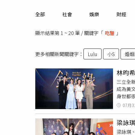
人物
汽車
全部
社會
娛樂
財經
專欄
房產新勢力
顯示結果第 1 ~ 20 筆 / 關鍵字「
吃醋
」
更多相關新聞關鍵字：
Lulu
小S
婚姻
林昀
三立全
成為黃
身世都
在對話
07月3
林昀希
方也需
梁詠琪
三立）
梁詠琪
的反應