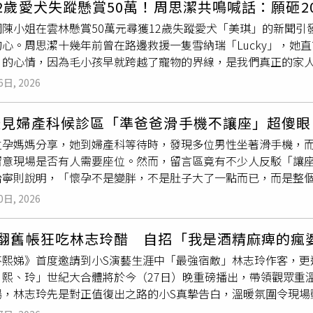
2歲愛犬失蹤懸賞50萬！周思潔共鳴喊話：願砸200
小柱很乖在旁邊休息，我比較喜歡安靜的。」剛好大元也覺得小
致死。殺害女友之後，皮奇將遺體塞入黑色垃圾袋，並趁夜深人靜
園陳小姐在雲林懸賞50萬元尋獲12歲失蹤愛犬「美琪」的新聞
小柱，在鼓鼓的照顧下越來越有安全感。（圖／相信音樂提供）
相關犯罪證據，至於嫌犯的後續法律審判程序，官方尚未透露更
的心。周思潔十幾年前曾在路邊救援一隻雪納瑞「Lucky」，她
全感，鼓鼓與大元花了很多時間讓小柱習慣新的生活環境，「一
』的心情，因為毛小孩早就跨越了寵物的界線，是我們真正的家人
，可能是以前都在繁殖場的關係，被抓不舒服。」不過現在小柱
y，我甚至願意砸下2000萬元重金懸賞。」即便Lucky已經回
躺在客廳中央睡覺，讓鼓鼓覺得很有成就感。小柱身體還不錯，
6日, 2026
衣服、用過的物品我都珍藏著。」如今無論是去上課、開會，還是搭
判定為4歲，但鼓鼓一看就知道絕對不可能只有4歲，表示根據小
帶著愛犬繼續環遊世界。「我都會帶著牠一起欣賞飛機窗外的風
失落，不是因為牠年紀大，是擔心牠陪我們的時間太短，但很快
咪見婦產科候診區「準爸爸滑手機不讓座」超傻眼
失的能量，永不停止的愛」。面對身旁好友關心是否會想再養一
我們多久，是想照顧他。」幸好小柱的身體還不錯，只不過視力
位孕媽媽分享，她到婦產科等待時，發現多位男性坐著滑手機，
養狗的原因。她坦言，第一是「怕Lucky會
吃醋
」；第二則是養
鼓鼓相當疼愛乖巧的小柱。（圖／相信音樂提供）擁有豐富經驗
留意現場是否有人需要座位。然而，留言區竟有不少人反駁「讓
，實在沒有辦法好好留在家裡陪伴；此外，她也直言自己「很難
，原來是在他們之前，小柱曾被一對情侶帶回家，「那對情侶一
怡寧則說明，「懷孕不是變胖，不是肚子大了一點而已，而是整
待世上的每一隻狗，並支持「領養代替購買」，給角落裡等待溫
在猜是不是因為這樣，所以小柱不太敢去廁所，只要去廁所就會
eads發文表示，上次她去產檢站著在等衛教，看到2至3個男性
思潔日前化身人生導師扮演超級導遊，率領42位跨世代學員飛往
物美容，讓小柱別這麼害怕。儘管工作忙碌，鼓鼓還是盡量花時
0日, 2026
此空腹、沒吃碳水，這也讓她感到很憤怒、心情差，「希望各位
遲到，她沒有擺出嚴師架子，反而幽默祭出「上台表演才藝」的
世，鼓鼓坦言這段時期真的很難熬，但不會讓他不敢再養狗，「
或留意一下旁邊的女性是否需要座位！」貼文曝光後，意外掀起
持舉辦深度的討論會與隨堂測驗，並發放「1000元現金大獎」
什麼事情都有分開的一天，害怕分別的話，就要更把握時間相處
大翻舊帳狂吃林志玲醋 自招「我是酒精麻痺的瘋
為了我跟我老婆有位子坐，然後你叫我讓我給你？叫你老公來想
趟旅程的陪伴與啟發，讓每個人超越自我」。
的他會一大早帶小柱去散步。問及會不會想再養一隻？鼓鼓表示
不熙娣》首度邀請到小S演藝生涯中「最強宿敵」林志玲作客，更
「什麼時候連醫院的位置都變成孕婦優先？孕婦不是無敵星星耶
養一隻，後來又認養一隻，回想起來好可憐，看緣分吧。」鼓鼓推出
、熙、玲」世紀大合體將於今（27日）晚重磅播出，帶領觀眾重
麼不早點出門去搶位置？有問題的是你先生，不是其他人的先生
近期推出新專輯《Vitamin G》，希望像維他命一樣帶給大
場，林志玲先是對正值復出之路的小S真摯告白，溫暖氛圍令現場
很辛苦又不是我害的」。另一派人則認為，「婦產科的位置居然
「我也有很多黑暗面，以前會想分享，想讓大家知道怎麼跨過去
要放過兩位」，小S立刻反應神速，拋出地獄哏回擊：「你沒有要
給孕婦的男性還坐出優越感了？老婆是孕婦，應該很能體諒孕婦