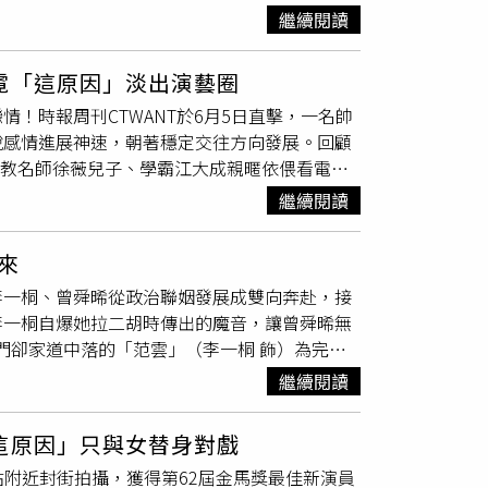
息式母愛。最新花絮中，畫面開場便營造令人膽
繼續閱讀
的許老三忍不住表達不滿，留下經典醋意金句：
後對女兒痛喊：「媽媽只剩下妳了，妳永遠永遠
dee IG）此外，小S與老公 Mike 在遊艇上的
恐懼強加在孩子身上，情緒勒索狠抓陳姸霏說：
緻、印花穿衣風格真的是從未改變。面對網友注意
霓「這原因」淡出演藝圈
陳姸霏也給出爆發力十足的演技，對著母親崩潰
發聲：「我老公要我幫他說：他不是白髮，是他以時尚
！時報周刊CTWANT於6月5日直擊，一名帥
陳姸霏得知要與梁詠琪對戲有些緊張。（圖／奇
，正是小S全家最無可取代、讓人卸下防備的
說感情進展神速，朝著穩定交往方向發展。回顧
談及這次飾演的單親媽媽「何麗芬」，梁詠琪形
補教名師徐薇兒子、學霸江大成親暱依偎看電影
重要，當她走到一個極端的想法，有很強烈的控
戀情約半年後便畫下句點。2024年初熊霓曾被
，甚至可以犧牲一切，這個偉大母親的角色是很
繼續閱讀
成績考進中華職棒樂天桃猿啦啦隊，憑藉亮眼外
連翻頁都會怕，要先翻一小角確認不會太恐怖才
背景迅速累積高人氣。她從小學習國標舞，曾取
給我剩下的集數，好久沒有追劇追到停不下來
來
知名度。熊霓、江大成曾一起親暱依偎看電影約
都很愛女兒、願意付出努力，但她強調非常不認
李一桐、曾舜晞從政治聯姻發展成雙向奔赴，接
，2023年卻因媒體以「獨寵」形容兩人互動，
。她的愛是盲目的，漠視女兒的感受，讓雙方都
李一桐自爆她拉二胡時傳出的魔音，讓曾舜晞無
吃醋
。不過雙方第一時間皆出面否認，隨後熊霓
尊重他們。」陳姸霏在劇中化身重考生「趙佳
門卻家道中落的「范雲」（李一桐 飾）為完成
。2024年熊霓因舊傷復發，加上重新思考人生
跟女神梁詠琪演母女的心情，她笑稱一開始因為
探、防備，到攜手對抗貴族勢力，在推動改革、
測，她是因「失寵」、通告量減少才選擇離開，
，實際碰面發現一切都是過度擔心，陳姸霏笑
繼續閱讀
，更為了成全她的理想，忍痛答應和離並獻上離
大負擔，甚至因此影響到啦啦隊工作，加上自己
了最後殺青甚至有點難分難捨。」梁詠琪則對
有趣的是，兩人只要一提起劇中李一桐拉二胡的
的舞台，讓她開始思考，不希望為了忙碌工作而
什麼，有時氣氛也被她帶動。拍沉重鏡頭時，她
這原因」只與女替身對戲
把手勢比得到位，但實際拉出來的聲音還是跟想
一名成績考進中華職棒樂天桃猿啦啦隊，憑藉亮眼
忍不住想，我這個女兒真的很棒！」梁詠琪還透
站附近封街拍攝，獲得第62屆金馬獎最佳新演員
演奏，結果她才剛開始拉，曾舜晞就忍不住笑
，熊霓更在社群平台透露傷勢惡化。她表示，自
不會擔心自己女兒
吃醋
？她笑說：「當時離家兩