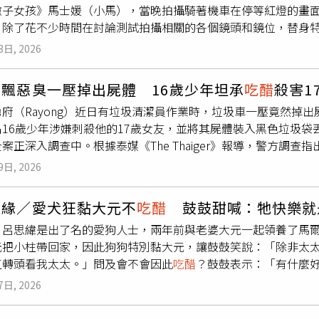
撇子女孩》馬士媛（小馬），當晚拍攝騎著機車在停等紅燈的畫
後連她自己也演不下去，劇組乾脆在現場播放鋼琴曲當背景音樂
16年、加入啦啦隊6年，總是抱著「再撐一下」的心態，但阿基
台灣拍攝很想念女兒，就真的把姸霏當自己女兒看，但拍完當然
，除了花不少時間在討論測試拍攝相關的各個鏡頭和鏡位，替身
是靠演員的強大信念感撐過去的。《雲秀行》李一桐（右）曾舜晞
生及積水等狀況，只能暫別球場專心治療與復健。經過一段時間
圖／奇蹟映畫所提供）
攝時，駕車的演員直接撞上替身演員的機車，機車零件四處飛散
《長相思》爆紅的鄧為，這次在《雲秀行》中一人分飾溫潤儒雅
重新站上熟悉的舞台。如今熊霓不僅重回最喜愛的舞蹈工作，也
3日, 2026
視覺效果，隨後翻落在車子前方，驚險的畫面一次拍攝便順利完
他對范雲展開近乎執念般的追求，先是試圖以割舌、吞針等驚悚
章。對於樂天女孩熊霓6月5日帶著高帥男子回新竹老家拜見父母
》時採取由坐在車頂的「代客駕駛」替身幫王柏傑開著特殊改裝
！讓妳的底線成為我的底線」等告白話語，在陰狠跟溫柔之間來
應本刊表示：「球團不會過問女孩私下的交友情況，但會叮嚀務
飄惡臭一壓掉出屍體 16歲少年坦承
吃醋
殺害1
／本刊攝影組）王柏傑自2024年6月因酒駕事件、駕照遭吊扣
敵的出現讓曾舜晞扮演的「齊崢」醋勁大發，為了宣示主權，他
藝大集合》固定班底。（圖／本刊攝影組）
府（Rayong）近日有垃圾清潔員作業時，垃圾車一壓竟然掉
飾演的是一名「計程車司機」，劇組為了讓他能合法合規演出開
崢只要看到范雲和其他人有一點肢體接觸，像是碰到手或手臂，
名16歲少年涉嫌刺殺他的17歲女友，並將其屍體裝入黑色垃圾
取「人力驅動」推車，還將小黃車頂加裝一個如同賽車座艙的特
「別提了！好丟人，在這部劇裡我必須給大家表演五花八門的
吃
案正深入調查中。根據泰媒《The Thaiger》報導，警方調查指
全。專業的技術替身人員戴上安全帽、繫好安全帶，坐在車頂幫
還會有哪些護妻又
吃醋
的表現。先婚後愛，劇情甜虐交織的《雲
前清潔隊員在格靈區一處社區執行例行清運工作時，察覺其中一
在駕駛座演出開車的模樣，讓人大開眼界。嘎琳上場時僅與和男
9日, 2026
裂垃圾袋時，一具女屍赫然掉出來，嚇得清潔隊員立刻報警。警
旁晾著沒事幹。（圖／本刊攝影組）本刊去年6月獨家直擊男星黃
初步僅能判別死者為年輕女性、染長髮且背部有大片刺青，現場
告，只是兩人雖然分飾男女主角，但男主角黃信赫卻是被晾在一
情緣／愛犬狂黏大元不
吃醋
鼓鼓甜喊：牠快樂就
死者為日前被通報失蹤的17歲少女瓊蒂查（Chonticha）。死
對戲拍攝，兩人可說幾乎是完全零互動，成了廣告拍攝的意外插
」呂思緯是出了名的愛狗人士，兩年前與老婆大元一起領養了馬
i）趕往羅勇府認屍，並透過衣著與身體特徵確認了女兒的身分。根
意避免與男主角黃信赫互動，甚至由短髮女替身代為出鏡，是因
元把小柱帶回家，因此狗狗特別黏大元，讓鼓鼓笑說：「除非太
警方隨即定調這是一起謀殺案，並成立專案小組全面追查其生前
讓兩人同場拍攝。穿著高中制服的王淨拍攝《功夫》時查看滾落
直轉頭看我太太。」問及會不會因此
吃醋
？鼓鼓表示：「有什麼
月8日深夜由一名男子從春武里府載往羅勇府。隨後在11日，她
圖／本刊攝影組）2023年11月九把刀在台北市信義區拍攝電
婆大元，但鼓鼓不會因此
吃醋
。（圖／相信音樂提供、翻攝自大元
，該男子還為此向警方報案機車失竊。但警方深入追查其通聯與移
色，滿臉都是紅通通的血跡傷妝，看來有不少動作戲份，不過現
7日, 2026
了相繼離開，某天突然覺得可以到當初領養狗狗的地方看看，不
each）的住處，而該住所距離棄屍地點僅約3.5公里。警方隨
賓士猛踩油門，蔡昌憲的替身演員緊抓著車子後座車窗，隨後擦
志工，但看了看突然有再養狗的念頭，在大元傳來的照片中，鼓
時他發現女友在兩人相處時，仍用手機與其他男子聊天，他一時
見狀趕緊跑過去關心，正當工作人員在忙著處理替身的畫面時，