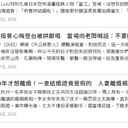
Lulu特別化身日本恐怖漫畫經典人物「富江」登場。沒想到訪問
採訪工作，因此沒有參與，是否慶幸剛好避開風頭？她大笑回應
情道賀：「恭喜妳結婚啦！」隨後更秒變溫柔長輩加碼催生：「趁
本這檔想著能不能先休息一下，「謝謝大家的愛戴，還是先賺錢
來啦！」梁詠琪在劇中飾演控制慾極強的母親，為了讓女兒考上
己看了兩年的牙醫，做了三個根管治療並補完全部蛀牙，「完成
0日, 2026
她形容這是「極致到扭曲的母愛」。戲外梁詠琪極度沉浸角色，
？她笑稱：「還行啦！通宵只是偶爾的事情，現在劇組都是可以
u驚呼連連。不過這對戲裡母女也有最現實的難題，高挑的梁詠琪為
被問到工作這麼忙該如何經營感情？邱子芯表示：「要做什麼事
力挺曾心梅登台被拱獻唱 當場向老闆喊話：不要
降低高度，逗趣畫面笑翻全場。梁詠琪見到新婚的Lulu，除了熱
已有「陪伴的人」，已經默默發展了一年多，「拍戲之餘還是要
昨（26日）舉辦《天公疼憨人》讚聲演唱會，對她而言，這一天
的小S大女兒許曦文則分享了預告中「嘴吐蛞蝓」的拍攝幕後。她
便劇中可能有吻戲或親密戲也不需要特別報備，「因為他不會特
十幾年沒發新專輯，所以今天的日子對我來說很特別，很謝謝你
線拉出，臉上還抹滿黏液，場面極具視覺衝擊。許曦文也透露，
被問到是否以結婚為前提交往？她甜笑回應：「是吧！」李睿紳
找來荒山亮、孔鏘助陣，現場笑聲、掌聲一路沒停過。談及重新
，晚上卻又常常自己嚇自己，「會覺得旁邊好像有人。Lulu則犀
氣到回娘家，他今尷尬笑說：「又睡了三天沙發。」並搞笑表示
予力量，更誠摯致謝黃乙玲：「因為乙玲帶我接觸佛教心靈成長
媽媽狂問細節，甚至在一旁
吃醋
碎念：「奇怪，為什麼導演找的不
7日, 2026
組曲，深情獻唱〈人生的歌〉、〈愛你無條件〉與〈無字的情批
陪女兒對詞到深夜。此外，劉修甫受訪時表示演出時覺得自己的
孔鏘登場時，現場歡呼聲一度蓋過主唱，讓曾心梅忍不住笑喊
吃
！」談到戲外的育兒觀，梁詠琪強調自己絕非控制狂，還會陪女
20年才想離婚！一查結婚證竟是假的 人妻離婚
感染力，讓他彈琴彈到非常感動，兩人被現場笑稱簡直「琴瑟和
是為你好」的教養模式，強烈的控制慾才是真正可怕的。本集《完
江杭州一名李姓女子與張姓丈夫共同生活超過20年，兩人育有一
唱一首歌不能走。」最後孔鏘只好拿起麥克風，與曾心梅一起帶
樁離譜的婚姻真相。李女多年來為了孩子一再忍受丈夫施暴，直到
心梅）喊話：「不要開除我，員工不要離職！」讓現場笑成一片。
是假證。事件曝光後，丈夫不僅坦承曾動手，還當場認錯、下跪
寬宏藝術提供）
是否結束這段婚姻。據大陸《錢塘老娘舅》及《潮新聞》報導，李
2日, 2026
一女，但婚後幾乎一直生活在暴力陰影下。丈夫經常因小事動怒
高興而再次動手，讓她徹底心寒。李女說，自己多年來一直選擇