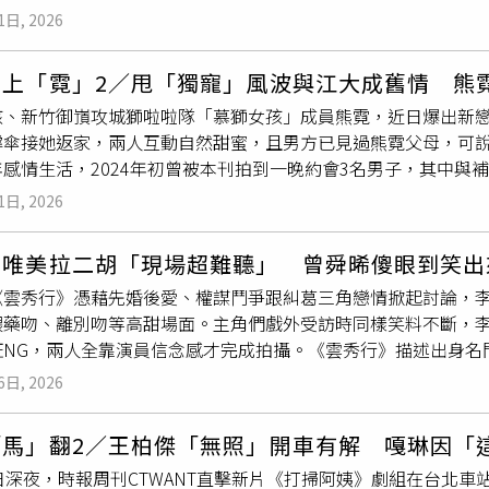
妳是我生的，妳的一切都是我給的！」展現遊走於瘋狂邊緣的窒
上課而遺憾缺席。在看到爸媽和姊妹們旅遊的合照後，古靈精怪
1日, 2026
的壓迫感。梁詠琪神情緊繃、手持剪刀護著女兒與丈夫對峙，隨
的友誼裡，總有一個人是多餘的」逗樂全網。（圖／取自 elephant
離開媽媽！」將扭曲的母女關係展露無遺。她更將自身對失敗的
照也成了討論焦點。許多網友笑稱 Mike 哥多年來的緊身緊
愛上「霓」2／甩「獨寵」風波與江大成舊情 熊
沒有成就，妳不能夠像我一樣沒出息，妳是媽媽唯一的希望。」
ke 頭上的點點白髮，小S更親自在 Lily 的貼文底下幫老公代
、新竹御嵿攻城獅啦啦隊「慕獅女孩」成員熊霓，近日爆出新戀情
兩人將這段互相依賴又彼此傷害的母女拉扯，演繹得淋漓盡致。
了奶奶灰的髮膠塗上去的！」這種兼具頂級美貌與爆笑日常的相處
撐傘接她返家，兩人互動自然甜蜜，且男方已見過熊霓父母，可
所提供）戲裡相愛相殺，戲外兩位演員則對角色有著深刻同情，
（圖／取自 elephantdee IG）（圖／取自 elephantdee IG）
年感情生活，2024年初曾被本刊拍到一晚約會3名男子，其中與
她很明顯對女兒的愛是大過於生命的一切，比自己的生命看得還
曝光後，江大成也大方認愛，坦言雙方正在相處了解，只可惜這段
女兒是她生命的全部，她什麼都沒有，所做的一切都是為了女兒
1日, 2026
到一晚約會3名男子。（圖／本刊攝影組）2021年熊霓以第一名
的。」她還透露自己也很愛看伊藤潤二的作品，以前看《漩渦》
厚舞蹈底子迅速打開知名度，憑藉甜美外型、精湛舞技及國標舞
翻開，更表示：「我已經搶先看了《聰明鎮》前5集，追著導演快
桐唯美拉二胡「現場超難聽」 曾舜晞傻眼到笑出
資格，出道後除了球場應援，也活躍於綜藝節目，逐漸打開演藝
現實生活同樣身為母親的梁詠琪表示，自己與角色相似之處在於
《雲秀行》憑藉先婚後愛、權謀鬥爭跟糾葛三角戀情掀起討論，
圖／本刊攝影組）熊霓過去是胡瓜主持的《綜藝大集合》固定班底
芬愛女兒的方式，直言：「何麗芬失去自己，也讓女兒失去自己
餵藥吻、離別吻等高甜場面。主角們戲外受訪時同樣笑料不斷，
爆與大她44歲的胡瓜過從甚密，甚至一度傳出讓胡瓜妻子丁柔安
。我自己比較放手，畢竟孩子是獨立個體，我們作為父母仍然要
狂NG，兩人全靠演員信念感才完成拍攝。《雲秀行》描述出身名
到與補教名師徐薇的兒子江大成交往，才讓這場烏龍緋聞逐漸平息
被媽媽強迫搬入以升學為唯一目標的「神祕小鎮」，問起得知要
嫁給外界眼中的草包城主「齊崢」（曾舜晞 飾），兩人從互相試
決定離開經紀公司「時代創藝」，淡出演藝圈。當時外界一度揣
資深前輩，又是厲害的歌手而「微微害怕」，甚至擔心語言隔閡
6日, 2026
城的過程中逐漸產生感情，不僅在她重傷昏迷時深情嘴對嘴餵藥
熊霓受訪時澄清，真正原因是長時間錄製綜藝節目對身體造成極
第一次見面覺得她好高、好漂亮！我們也常在現場分享零食，到
，一路寵妻到底，也讓兩場吻戲成為《雲秀行》的高光名場面。
熟，在綜藝節目上比較無法放得開、製造效果，更享受純粹跳舞
」陳姸霏讚不絕口，她驚豔說：「姸霏很清楚自己在表演上要做
「馬」翻2／王柏傑「無照」開車有解 嘎琳因「
忍不住噴笑，她害羞招認，雖然劇組有安排老師教學，她也努力
康，因此決定將重心放回啦啦隊與舞蹈教學。2021年熊霓以第
得很淒涼，一喊卡就突然笑了。我非常享受看她的表演，心裡都
日深夜，時報周刊CTWANT直擊新片《打掃阿姨》劇組在台北車
甚遠。有一場戲是她要拉二胡安慰曾舜晞，必須在悲傷的情境下
深厚舞蹈底子迅速打開知名度。（圖／翻攝自熊霓FB）今年4月
偷偷把手機桌布跟螢幕保護都換成陳姸霏小時後的照片，被問會