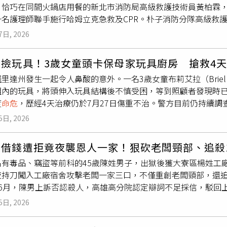
。恰巧在同間火鍋店用餐的新北市消防局高級救護技術員黃柏霖
一名護理師聯手施行哈姆立克急救及CPR。朴子消防分隊高級救
昔日同事。救護人員隨即接手急救，施打強心針後，將莊女送往
7日, 2026
消防局同為特搜隊員，沒想到多年後竟在嘉義意外重逢，還聯手
，一顆魚丸卡在氣管深處，取出後生命徵象逐漸恢復，目前仍在
想撿玩具！3歲女童頭卡保母家玩具廚房 搶救4
慢嚥，避免邊吃邊說話或嬉戲；若遇異物哽塞情況，應立即撥打1
里達州發生一起令人鼻酸的意外。一名3歲女童布莉艾拉（Brie
組內的玩具，將頭伸入玩具結構後不慎受困，等到照顧者發現時
度
命危
，歷經4天治療仍於7月27日傷重不治。警方目前仍持續
控。女童疑似為撿拾掉入玩具廚房內的玩具，將頭伸入後受困，
5日, 2026
ndMe）綜合《Fox News》及《WPBF》報導，這起事件發生
Boynton Beach）的Meadows of Boynton Bea
人借錢遭拒竟夜襲恩人一家！狠砍老闆頸部、追殺1
，第一時間展開急救，消防救護人員隨後將女童送往附近醫院救
名有毒品、竊盜等前科的45歲陳姓男子，出獄後獲大寮區楊姓工
待在保母家。事發時保母因故暫時外出，將孩子交由配偶照顧。
夜持刀闖入工廠宿舍攻擊老闆一家三口，不僅重創老闆頸部，還追
況、送點心後又返回樓上，讓孩子們繼續在樓下玩耍。直到再次
年6月，陳男上訴否認殺人，高雄高分院認定辯詞不足採信，駁回
具廚房組內，整個人已失去意識。對方立刻將她救出，並持續施
件多次入獄，累積13次相關前科，服刑約7年後出獄，在友人牽
拉一起玩耍的兄弟姊妹事後向警方表示，事發前有玩具掉進玩具
5日, 2026
供工作機會，也曾預支薪資協助陳男度過難關，希望幫助他重新
進玩具結構，不料頭部卻因此受困，最終釀成悲劇。布莉艾拉送
自己的雇主心生怨恨，預謀報復。去年10月27日深夜，陳男攜
回天，最終於7月27日宣告死亡。警方表示，目前案件仍在調查