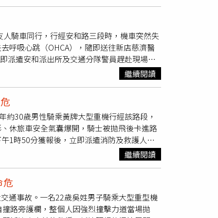
舒服，瑋中一路幫忙撐著我的腰。」由於當天下
就越走越快，她只能小聲提醒走慢一點，曾瑋中
中
曾瑋中、李芷婷分享與爸爸的故事。（圖／寶吉
名友人騎車同行，行經安和路三段時，機車突然失
命危
，幸好現在漸漸恢復，她也說金曲獎摃龜
去呼吸心跳（OHCA），隨即送往新店慈濟醫
」讓她差點落淚。曾瑋中的爸爸前幾年則檢查出
立即派遣安和派出所及交通分隊警員趕赴現場處
假日還會跟朋友玩空拍機，認為爸爸有自己的興
100號前時，不明原因偏離車道，隨後猛烈撞上
節，但他不覺得感傷，會全力陪伴媽媽，並說雖
繼續閱讀
成蔡男傷勢嚴重，消防救護人員抵達時已無生命
李芷婷的爸爸先前確診失智症，還不確定會不會
場未聞到酒味，但因蔡男傷勢過重，目前無法實
也大方放閃，問及是否在意酸民留言？她表示：
命危
原因及詳細經過，仍待警方調閱周邊監視器畫面
年約30歲男性騎乘黃牌大型重機行經該路段，
形、休旅車安全氣囊爆開，騎士被拋飛後卡進路
午1時50分獲報後，立即派遣消防及救護人員
甦術，並將傷者送往安康耕莘醫院急救。警方已
繼續閱讀
原因及責任歸屬仍待進一步調查釐清。
命危
大交通事故。一名22歲吳姓男子騎乘大型重型機
自撞路旁護欄，整個人因強烈撞擊力道當場拋