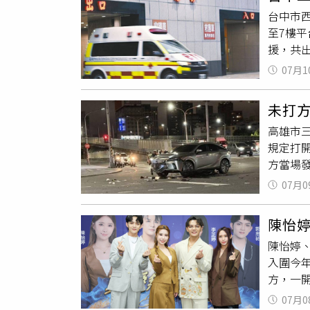
仍在急
台中市西
原因仍
至7樓
輛白色
援，共
向路旁
臥於7
悚。消
07月1
釐清，
療。警
測，結
未打
署偵辦
高雄市
規定打
方當場
護人員
07月0
第一時
配合警
陳怡
旅車沿
陳怡婷、
指示通
入圍今
例》相關
方，一開
進一步
趕快做
其他用
07月0