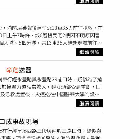
繼續閱讀
女大生表示，避難期間，不少顧客情緒潰堤，甚
背負沉重醫療支出。家屬目前已透過募款方式，
地震發生30分鐘後，商場發布通知，宣布永旺夢
康。
進車內準備駕車離開時，突然聽見一聲巨大轟
火，消防局獲報後連忙派13車35人前往搶救，在
煙從購物中心方向迅速升起，並朝停車場擴散而
0日上午7時許，該6層樓民宅2樓因不明原因冒
帕摀住口鼻逃生。回想當時情景，她坦言至今仍
大隊、5個分隊，共13車35人趕赴現場前往搶
果真的不敢想像。」報導指出，商場建築倒塌後
當下已失去生命跡象，被緊急送往亞東醫院搶
，相關單位持續確認人員狀況。日本防衛大臣小泉
繼續閱讀
，協助搜救及救援工作，全力搶救受困民眾，並
撞
命危
送醫
機車行經永豐路與永豐路29巷口時，疑似為了搶
由於撞擊力道相當驚人，魏女頭部受到重創，口
R及急救處置後，火速送往中國醫藥大學附設醫
方表示，事故發生於18日凌晨1時14分，魏女
繼續閱讀
直接闖越紅燈，因此與正常行駛中的小貨車發生
護隊趕赴現場，並在第一時間展開救護作業，成
口成事故現場
其並無酒駕或毒駕情形。然而，這起事故仍存在
騎士在行經旱溪西路三段與南興三路口時，疑似與
又騎上機車準備離開，才遭到貨車撞擊，因此事
在車底，現場情況相當驚險。消防與救護人員獲
視器及相關影像進一步確認。此外，警方也已報