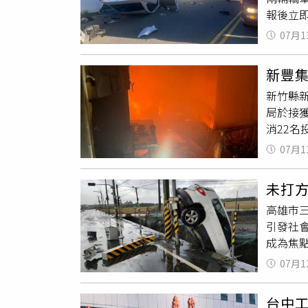
報後立
請檢察
進一步
監視器
07月1
則直接
也不可
車體變
事故發
新豐集
接獲報
新竹縣
下方，
局於接
救，希
消22
任歸屬
一方面
認。警
07月1
造成更
險，避
落，當
未打
危
，詳
高雄市
數順利
引發社
檢查與
成為焦點
正起火
旅車沿
電器，
07月1
轉號誌
的風險
場噴飛
台中工