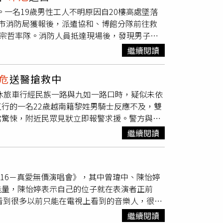
道路交通管理處罰條例》，詳細事故責任及肇事
。一名19歲男性工人不明原因自20樓高處墜落
時許，屏東縣東港鎮中正路三段與新厝路口。一
市消防局獲報後，派遣協和、博館分隊前往救
間失控，先撞斷路口固定測速照相桿，再一路衝
何宗哲率隊。消防人員抵達現場後，發現男子倒
體零件及測速設備碎片散落四周，畫面十分驚
。詳細事故原因及責任歸屬仍待相關單位調查
歲蔡姓女駕駛均意識清楚，分別因擦挫傷送醫治
繼續閱讀
路的林男發生碰撞，事故發生後警方依法實施酒
法定標準，警方依公共危險罪將其移送屏東地檢
危
送醫搶救中
駛休旅車行經民族一路與九如一路口時，疑似未依
行的一名22歲越南籍黎姓男騎士反應不及，雙
當驚悚，附近民眾見狀立即報警求援。警方與救
，傷口深可見骨，且已失去生命跡象。救護人員
繼續閱讀
中，傷勢相當危急。至於林姓女駕駛則留在現場
故發生於晚間7時15分左右，林女當時駕駛休
涉嫌未打方向燈便直接轉彎，也未依照右轉號誌
宴16－真愛無價演唱會》，其中曾瑋中、陳怡婷
示，林女行為已涉嫌違反《道路交通管理處罰條
能量，陳怡婷表示自己的位子就在表演者正前
事責任仍須透過現場跡證、監視器畫面及相關鑑定
「看到很多以前只能在電視上看到的音樂人，很想
的關注。交通安全專家提醒，方向燈除了是提醒
的陳怡婷在典禮前向金曲前輩曾瑋中請教走紅毯
若駕駛人在轉彎前未提早顯示行車意圖，後方車
繼續閱讀