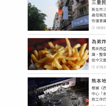
三重民
家休息
保母及照
新北市三
下兩道
台發起
歲母親及
智拿球
心、美
恢復意識
再犯，
深刻且
應變小
反目行
家人度
08月0
分鐘後於
具有殺
布布莉
兒子及
DNA
為弟
急救後
原審9年
馬來西
及財物
識，整
如今又面
月18日
07月2
炸，正
歲父親
熊本地
聲響。
根據《
年送往
中心「永
受嚴重
救工作
了解，
女大生
狀況不