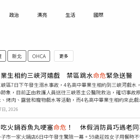
寵物
政治
漂亮
生活
國際
運勢
運動
梅酒
撞
新北
OHCA
更多
畢業生相約三峽河嬉戲 禁區跳水
命危
緊急送醫
三峽區7日下午發生溺水事故，4名高中畢業生相約到三峽河戲水
命跡象，目前正由救護人員送往三峽恩主公醫院救治，確切事故
泳、烤肉、露營和寵物戲水等活動，而4名高中畢業生相約來此戲
蹤。警消獲報後前往救援，沿岸邊搜尋最終找到溺水男子，但他當
7日, 2026
緊急將他送往三峽恩主公醫院救治，確切案發過程還待調查。
女吃火鍋吞魚丸哽塞
命危
！ 休假消防員巧遇老同
朴子市一家火鍋店6日中午發生驚險一幕。59歲莊姓女子用餐時