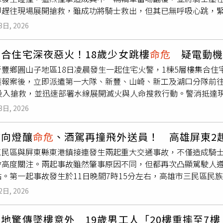
即趕往現場展開搶救，雖成功將騎士救出，但其已無呼吸心跳，
官核發抽血鑑定書，將針對魏女是否涉及酒駕、毒駕或其他影響
調查釐清。根據現場初步了解，事故發生後，兩輛轎車都受到嚴
畫面，完整還原事故發生經過。警方提醒，闖紅燈是造成重大交
3日, 2026
翻覆，車體嚴重變形，路面散落大量車輛零件與碎片，交通一度受
心存僥倖違規通行。駕駛人及機車騎士都應遵守交通號誌、減速
形受困，警消利用破壞器材展開救援，歷經一段時間後順利將其
生風險，避免一時搶快釀成無法挽回的悲劇。
合住宅深夜惡火！18歲少女跳樓
命危
疑電動機
案後立即派遣11名消防人員及多輛救援車輛前往現場協助救援。
新豐鄉圓山子地區18日凌晨發生一起住宅火警，1棟5層樓集合住
立即使用頂升設備將車輛撐起，爭分奪秒展開救援。不過，騎士
獲報案後，立即派遣第一大隊、新豐、山崎、新工及湖口分隊前往
望能爭取最後一線生機。目前警方已封鎖事故現場進行勘驗，並
名投入搶救，並迅速部署水線展開滅火與人命搜救行動。警消抵達
。至於兩輛轎車是否涉及闖紅燈、超速、搶快，或其他駕駛疏失
全力控制火勢，一方面逐層搜索受困住戶。火勢於凌晨2時13分
方也呼籲，駕駛人行經路口時務必減速慢行、注意四周車況，遵
3日, 2026
大災情。不過，這起火警仍造成嚴重傷亡。據了解，1名18歲女
免憾事再次上演。
場失去生命徵象，救護人員立即於現場進行心肺復甦等急救處置
方向燈釀
命危
、酒駕再撞飛外送員！ 高雄屏東2
細墜樓原因仍待警方進一步調查釐清。此外，現場另有5名住戶一
三民區與屏東縣東港鎮接連發生兩起重大交通事故，不僅造成騎
脫困。其中1名成人及1名嬰兒因吸入濃煙及身體不適，為求安全
會高度關注。兩起事故雖然肇事原因不同，但都再次凸顯駕駛人
治療，目前傷勢並無大礙。初步調查顯示，起火點疑似位於5樓，
。第一起事故發生於11日晚間7時15分左右，高雄市三民區民
原因仍須由消防火災調查人員進一步鑑識確認。消防局也提醒民
民族一路北上，下民族陸橋後準備右轉九如一路，警方初步調查
避免長時間無人看管充電，同時切勿在逃生通道堆放雜物，以免
2日, 2026
指示通行，導致後方同向直行、22歲越南籍黎姓機車騎士閃避不
。
倒地，身體多處擦挫傷，左腿嚴重骨折且深可見骨，現場失去生
地驚傳墜樓意外 19歲男工人「20樓重摔至7樓