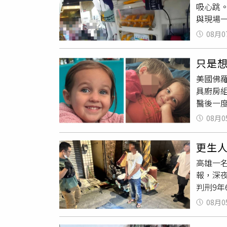
吸心跳
與現場
的竟是
08月0
新北市
查發現
只是
應細嚼
美國佛羅
具廚房
醫後一
刑事指
08月0
GoFu
因頓海灘（
更生
赴現場
高雄一
妹一同
報，深
們的情
判刑9
卡在玩
盜等案
布莉艾
08月0
不僅提
將頭伸
日照顧
仍無力