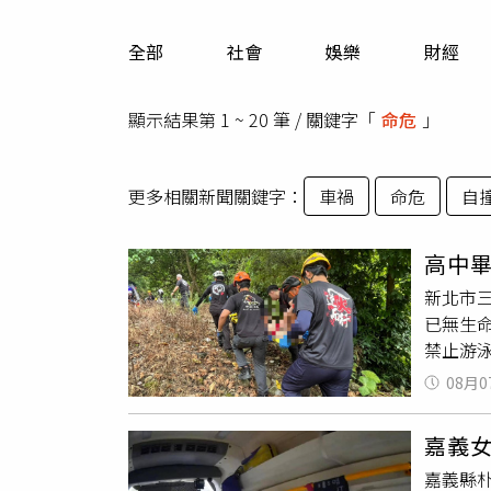
人物
汽車
全部
社會
娛樂
財經
專欄
房產新勢力
顯示結果第 1 ~ 20 筆 / 關鍵字「
命危
」
更多相關新聞關鍵字：
車禍
命危
自
高中
新北市
已無生
禁止游
下後失
08月0
治，並
嘉義
嘉義縣