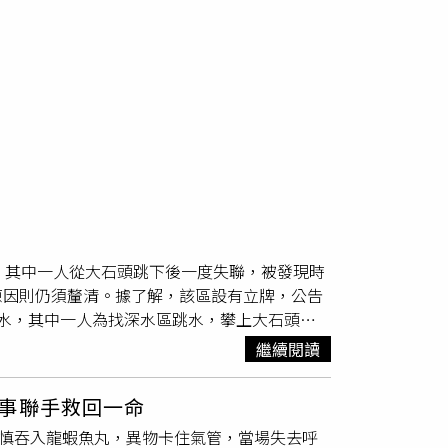
，其中一人從大石頭跳下後一度失聯，被發現時
原因則仍須釐清。據了解，該區設有立牌，公告
水，其中一人為找深水區跳水，攀上大石頭跳
下已無生命跡象，救護人員緊急施以CPR救
繼續閱讀
事聯手救回一命
不慎吞入龍蝦魚丸，異物卡住氣管，當場失去呼