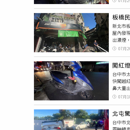
07月2
客朝出
場突如
至當場
希望募
板橋民
樂城熊
新北市板
響，並
屋內發現
來。女
出濃煙，
餘悸猶
救。消
引發爆炸
07月2
救，消
進次郎
持續掌
闖紅
台中市太
快闖越
鼻大量
院搶救
07月1
騎車沿
碰撞。
北屯
功將傷
台中市
不少疑
兩輛轎
故發生