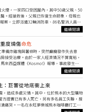
，妻子在護夫過程中手掌遭割傷，楊男頸部則留
。事件曝光後，家屬透過GoFundMe募款平
火煙，一家四口受困屋內，其中50歲父親、50
案期間還持刀追趕夫妻倆12歲兒子，男童急中生
莉艾拉是一道照亮許多人生命的光，擁有善良的
醒送醫。經搶救後，父親已恢復生命跡象，母親也
住性命。一審法院審酌，陳男甫出獄不到半年即
意溫暖身邊每一個人，對所有認識她的人都留下
報案，立即派遣32輛消防車、86名警消人員及
但法官認為其下手兇狠，與長期照顧自己的雇主
中，永遠被愛、永遠被思念，希望外界能陪伴一
出火舌及濃煙，消防人員隨即佈線灌救，約40
9年6月徒刑。案件上訴二審後，陳男改口否認
另一方面，棕櫚灘郡法醫辦公室截至目前仍未公
繼續閱讀
口居住，包括50歲葉姓父親、50歲母親、14歲
害楊男，警方也在其衣物驗出被害人的血液
查完成後，將再對外說明案件最新進展。
命徵象，緊急送醫搶救。警消表示，經醫院全力
說法，無法推翻既有證據，因此駁回上訴，維持
胸重度燒傷
命危
；現場燃燒面積約20平方公尺，詳細起火原因
忙準備炸雞塊與薯條時，突然癲癇發作失去意
病房接受治療。由於一家人經濟情況不算寬裕，
來西亞媒體《Kosmo!》報導，事故發生於7
弟弟請託，在家中廚房準備炸物。他先完成雞塊油
繼續閱讀
，導致滾燙熱油潑灑全身，造成嚴重灼傷。49
一時間察覺異狀，也未聽見求救聲或鍋具掉落的
逃生：巨響從地底衝上來
識仍相當模糊，說話也十分困難。家屬立即將青
地震，造成多處災情。其中，位於熊本的大型購物
護病房治療。醫師診斷後確認，其臉部及胸口遭
故，警方證實已有多人死亡，另有多名員工失聯，搜
誘導昏迷狀態，目前仍未確定何時能夠清醒。據
崩潰痛哭。一名在永旺夢樂城熊本咖啡廳打工的
患有癲癇症，平均每月會發作4至5次。由於健康
突然感受到劇烈左右搖晃，店內員工立即引導顧
動分擔家務，家人都形容他個性懂事、孝順。這