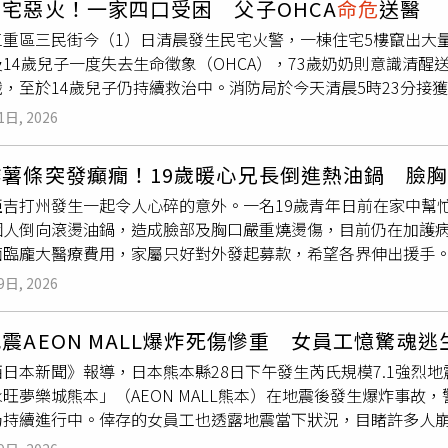
宅惡火！一家四口受困 父子OHCA
命危
送醫
的房間，趁楊男熟睡時朝頸部猛砍！楊男驚醒後與妻子奮力抵抗
護人員是否涉及疏失，在完成調查前，尚未對任何人提出刑事指控
重區三民街今（1）日清晨發生民宅火警，一棟住宅5樓竄出大量
深層刀傷，造成血管、肌肉受損，大量失血，一度
命危
。陳男犯
募款，希望協助支付喪葬及追思儀式等相關費用。家屬形容，布
14歲兒子一度失去生命徵象（OHCA），73歲奶奶則意識清
棒敲擊地板製造聲響，父母才得以趁隙躲進辦公室報警，成功保
好的靈魂，以及能照亮整個房間的燦爛笑容。她用愛、歡笑與善
，至於14歲兒子仍持續救治中。消防局於今天清晨5時23分接獲
且攻擊頸部等致命要害，犯後雖辯稱因被害人反抗才造成傷勢，
難以抹滅的回憶。家屬表示，布莉艾拉將永遠活在家人與親友心
組趕赴現場救援。抵達時，起火建築5樓已全面燃燒，現場不斷竄
凶，犯罪情節重大，依殺人未遂、加重強盜、傷害及恐嚇等罪判處
過失去至親的艱難時刻，也協助分擔後事及追思活動所需費用。
1日, 2026
上午6時5分撲滅火勢。消防人員清查發現，起火戶內共有一家四
人犯意。不過，高雄高分院指出，陳男案發前曾向親友透露想殺
艾拉的正式死因及死亡方式，警方則表示，待法醫鑑定及相關調
73歲張姓奶奶。除奶奶意識清醒外，其餘3人救出時均已失去生
，加上一審期間多次自白均出於自由意志，認定二審供詞只是卸責
炸薯條突發癲癇！19歲暖心兄長倒進熱油鍋 臉
，葉姓父親已恢復生命跡象，母親也恢復意識，奶奶傷勢狀況穩定
6月徒刑，全案仍可上訴。
亞吉打州發生一起令人心碎的意外。一名19歲青年日前在家中幫
損失仍待火災調查人員進一步釐清。
個人倒向滾燙油鍋，造成臉部及胸口嚴重燒燙傷，目前仍在加護
臨龐大醫療費用，家屬只好對外發起募款，希望各界伸出援手。馬
上午11時左右。19歲青年莫哈末哈茲（Mohamad Haz）應
9日, 2026
準備將薯條放入熱油時，突然癲癇發作，隨即失去意識並倒向油鍋
表示，事發當時妻子在屋內，自己則在屋外工作，因此沒有人第
震AEON MALL爆炸死傷慘重 女員工憶驚魂
直到他進入廚房，才發現兒子倒臥在地，癲癇發作已停止，但意
西日本新聞》報導，日本熊本縣28日下午發生芮氏規模7.1強烈
附近私人診所急救，隨後轉送至蘇丹阿都哈林醫院（HSAH）加
旺夢樂城熊本」（AEON MALL熊本）在地震後發生爆炸事
燒燙傷，為減輕劇烈疼痛並利於治療，醫療團隊以藥物讓他進入
仍持續進行中。倖存的女員工也透露地震當下狀況，目睹許多人
莫哈末哈茲是家中4名兄弟姊妹中的長子，自出生第3天便被診斷
事後接受日媒訪問，回憶地震發生當下，當時她正在店內洗碗，
佳，他一直未能穩定就業，平時多留在家中陪伴43歲母親，並主