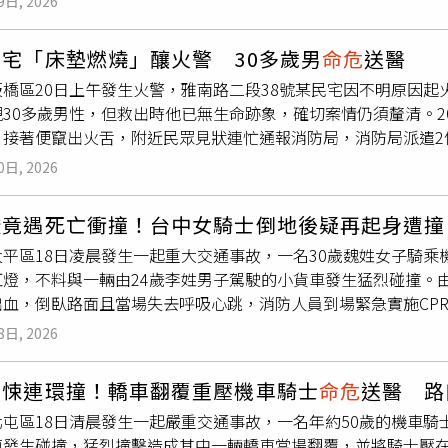
9日, 2026
口疏散，所有人隨後前往停車場避難，並在現場等待約20分鐘。
其來的意外不僅讓青年生命受到威脅，也讓原本並不寬裕的家庭
落淚，表示這場地震讓人想起10年前熊本地震的慘痛記憶。約在
集治療經費，盼外界伸出援手，協助青年度過難關，早日恢復健
宅「床墊燃燒」釀火警 30多歲男
命危
送醫
本全面停止營業，員工與顧客隨即陸續離開現場。她說，自己坐
橋區20日上午發生火警，雅南路二段38號某民宅因不明原因起
感受到強烈衝擊，彷彿聲音從地底竄出。抬頭一看，只見大片白
30多歲男性，但救出時他已無生命跡象，確切案情仍須釐清。2
大生表示，她見狀立刻踩下油門離開現場，途中還看見有人以手
接著便竄出火舌，附近民眾見狀連忙通報消防局，消防局派遣2個
存，「真的沒想到會發生這種事，如果當時還留在建築物裡，後
防局在上午7時50分撲滅火勢，並在房內找到30多歲男性，但他
，目前已知至少2死1
命危
，仍有20至30名商場員工下落不明
0日, 2026
防局初步確診起火點為床墊，確切案情則仍待調查釐清。
表示，政府已派遣超過1000名陸上自衛隊第8師團官兵投入災區
握現場最新情況。
燈竟遇死亡衝撞！台中女騎士倒地後疑再起身遭
平區18日凌晨發生一起重大交通事故，一名30歲魏姓女子騎乘
紅燈，不料與一輛由24歲李姓男子駕駛的小貨車發生猛烈碰撞。
出血，倒臥路面且當場失去呼吸心跳，消防人員到場緊急實施CP
，目前仍
命危
治療中，詳細事故原因仍待警方進一步調查釐清。警
8日, 2026
永豐路29巷往永義路方向直行，行經路口時疑似未依號誌停等，
消防局接獲報案後，於1時16分立即派遣太平分隊及赫力高級救
驚悚連環撞！轎車翻覆重壓機車騎士
命危
送醫 路
者送醫急救。至於李姓貨車駕駛則未受傷，警方酒測結果也確認
北屯區18日清晨發生一起嚴重交通事故，一名年約50歲的機車
點。有目擊民眾向警方表示，魏女疑似原本已倒臥在路旁，之後
車發生碰撞，猛烈撞擊造成其中一輛轎車當場翻覆，並將騎士壓
前是否已曾跌倒，或是否涉及其他因素，目前仍有待調閱路口監