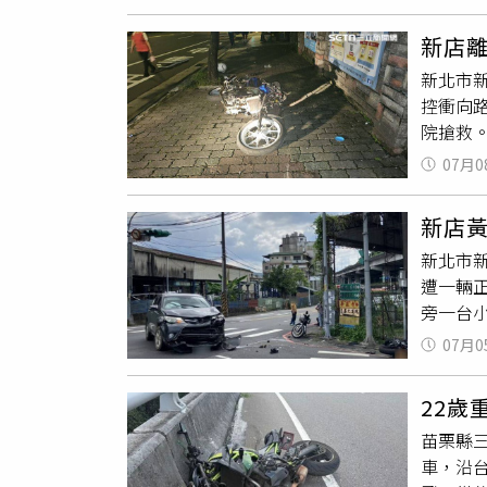
的小撇
輛往往
大雨，
新店
則笑說
新北市
祥集團
控衝向
後，爸
院搶救
糖尿病
理。初
趣是很
07月0
人行道
然沒有
徵象，
到場看
新店
施呼氣
「跟他
新北市
釐清，
遭一輛
旁一台
趕赴現
07月0
在現場
22歲
苗栗縣三
車，沿