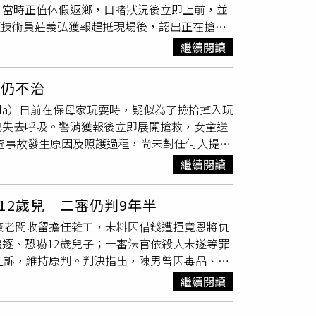
，當時正值休假返鄉，目睹狀況後立即上前，並
護技術員莊義弘獲報趕抵現場後，認出正在搶救
嘉義長庚醫院搶救。據了解，莊、黃兩人過去在
繼續閱讀
投入救援。莊女送醫後恢復心跳，醫師進一步檢
醫院接受治療。嘉義縣消防局提醒，民眾進食時
天仍不治
19求助，並視情況施行急救。
lla）日前在保母家玩耍時，疑似為了撿拾掉入玩
已失去呼吸。警消獲報後立即展開搶救，女童送
調查事故發生原因及照護過程，尚未對任何人提出
警方目前仍持續調查事故原因。（圖／翻攝自
繼續閱讀
於7月23日上午11時許，地點位於美國佛羅里達州博
ch社區。警方接獲報案指出，一名幼童已沒有呼吸，隨即趕
2歲兒 二審仍判9年半
治。警方初步調查指出，布莉艾拉當天與兄弟姊
廠老闆收留擔任雜工，未料因借錢遭拒竟恩將仇
保母配偶則待在樓上，期間僅不時下樓查看孩子
逐、恐嚇12歲兒子；一審法官依殺人未遂等罪
下樓查看時，保母配偶赫然發現布莉艾拉的頭部
上訴，維持原判。判決指出，陳男曾因毒品、竊
以急救，直到警方及消防救護人員接手搶救。與
線下，進入楊姓老闆經營的工廠工作；楊男夫妻
廚房內部，布莉艾拉疑似想把玩具拿出來，因此
繼續閱讀
開始。不過，陳男因再次開口借錢遭拒，竟對平
醫後始終處於
命危
狀態，醫療團隊全力搶救4天
帶美工刀翻越工廠與辦公室間的門扇，潛入老闆一
中，除了釐清事故發生經過外，也將進一步確認