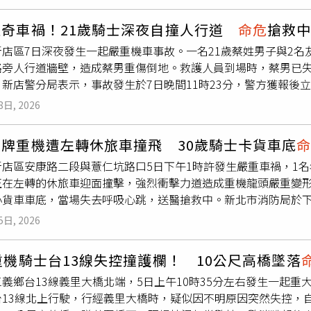
步，並分享對方的貼心事蹟，「那天坐車，但穿禮服不能坐得太
難以及時反應，極易造成追撞或側撞事故。
所以她很擔心走紅毯時摔倒，更爆料曾瑋中一下車後看到攝影機
離奇車禍！21歲騎士深夜自撞人行道
命危
搶救
：「她真的是用腹語叫我慢一點。」郭忠祐（左起）、陳怡婷、
新店區7日深夜發生一起嚴重機車事故。一名21歲蔡姓男子與2
提供）此次演唱會首日剛好是父親節，陳怡婷的爸爸曾因敗血症
路旁人行道牆壁，造成蔡男重傷倒地。救護人員到場時，蔡男已失
爸傳訊息說：「有入圍很棒，不要氣餒，我們全家都以妳為榮。
。新店警分局表示，事故發生於7日晚間11時23分，警方獲報後
，經過飲食及藥物控制也逐漸好轉，並說爸爸平時喜歡組模型，
步調查顯示，蔡男當時與2名友人一同騎乘機車，行經安和路三段
好的事情。郭忠祐父親在他國二時過世，因此他很久沒有過父親
8日, 2026
牆壁，撞擊力道相當猛烈，現場留下一地車輛碎片。由於撞擊造
特別準備要給爸爸的歌，但還是希望爸爸能聽到他每一場演出。
立即將人送往新店慈濟醫院急救，希望搶回一命。警方指出，現
演出，會以爸爸的身體狀況為主，而李芷婷目前穩交圈外男友，
黃牌重機遭左轉休旅車撞飛 30歲騎士卡貨車底
酒測或抽血檢驗，後續將視醫療狀況進一步處理。至於事故發生
算滿穩定的，不太會因為評論心情受影響。」
新店區安康路二段與薏仁坑路口5日下午1時許發生嚴重車禍，1名
同時已通知家屬趕赴醫院協助處理相關事宜。
正在左轉的休旅車迎面撞擊，強烈衝擊力道造成重機龍頭嚴重變
小貨車車底，當場失去呼吸心跳，送醫搶救中。新北市消防局於下
場。救護人員到場時，騎士已無呼吸心跳，隨即實施CPR心肺復
5日, 2026
實施交通管制，並調閱周邊監視器畫面還原事發過程，詳細肇事
重機騎士台13線失控撞護欄！ 10公尺高橋墜落
義鄉台13線義里大橋北端，5日上午10時35分左右發生一起重
台13線北上行駛，行經義里大橋時，疑似因不明原因突然失控，