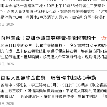
救中。警方表示，林女經酒測後並無酒駕情形，但仍涉嫌違反《
屯區永福路一處建築工地，10日上午10時35分許發生工安意外
有待交通事故鑑定進一步釐清。第二起事故則發生於12日上午8
平台，消防人員到場時已無呼吸心跳，緊急急救後送醫搶救。台中
休旅車與一名騎乘普通重型機車的外送員發生碰撞後，休旅車瞬
出動消防車1輛、救護車2輛及消防人員9名，由協和分隊小隊長
排水溝，整輛車幾乎呈90度角插入溝渠，僅剩車尾翹起，現場車
樓平台，隨即施以急救處置，並迅速將傷者送往中港澄清醫院搶救
防局獲報後立即派遣人車趕往現場救援，61歲林姓男騎士及49
0日, 2026
勞檢單位也將進一步調查事故發生經過。
方進一步調查發現，蔡女沿中正路三段行駛時，與準備左轉新厝
果顯示林男並未酒駕，而蔡女酒測值高達0.44毫克，已明顯超過
方向燈奪命！高雄休旅車突轉彎撞飛越南騎士
命
。
三民區11日晚間發生一起嚴重交通事故，一名57歲林姓女子駕
開方向燈，且未依右轉號誌指示通行便直接右轉，導致後方同向直
發生猛烈碰撞。撞擊瞬間，黎男連人帶車噴飛倒地，現場情況相
獲報後火速趕抵現場，發現黎男全身多處擦挫傷，左腿嚴重骨折
9日, 2026
間進行緊急處置，隨後將他送往醫院搶救，截至目前仍持續急救
方調查，經酒測後確認沒有酒後駕車情形。根據警方初步調查，事
婷首度入圍無緣金曲獎 曝曾瑋中超貼心舉動
民族陸橋外側快車道往北行駛，下橋後準備右轉進入九如一路，
曾瑋中、郭忠祐、李芷婷將在8月8、9日於TICC舉辦《歌之饗
行，導致後方正常直行的機車騎士閃避不及而發生碰撞。警方表
年金曲歌王歌后，可惜與獎項擦肩而過，不過兩人都得到滿滿的
規定，可處新台幣600元以上、1800元以下罰鍰，但詳細肇
場看到A-Lin近距離演出，讓她直呼像在作夢，曾瑋中則說：
釐清。這起事故也再次引發外界對於駕駛人轉彎習慣與交通安全
出好作品再進去一次，平常小巨蛋要搶位子很難搶！」首次入圍
路人行車動向的重要工具，也是降低事故風險的基本駕駛習慣。
8日, 2026