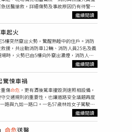
緊急送醫搶救，詳細傷勢及事故原因仍有待警方
駕駛能力的情況進行檢驗，希望透過科學鑑定與
重撞擊，其中一輛失控衝向路旁鐵圍籬，另一輛
通事故的重要原因之一，即使在深夜車流較少，
繼續閱讀
到影響。翻覆轎車內一名22歲男性副駕駛也因
慢行，經過路口時更應提高警覺，才能有效降低
救出，隨後送醫接受治療。台中市消防局表示，
車起火
消防人員抵達時，發現機車騎士受困於翻覆轎車
宅5樓突然竄出火勢，驚醒熟睡中的住戶。消防
被救出時已失去生命徵象，緊急送往醫院持續搶
救援，共出動消防車12輛、消防人員25名及義
調閱周邊監視器畫面，以釐清事故發生經過及責
現場時，火勢已由5樓向外竄出濃煙，消防人員
，以及當時路口號誌狀況，仍需進一步調查確
順利撲滅，成功阻止火勢延燒至其他樓層，避免
守交通號誌與相關規定，以降低交通事故發生風
繼續閱讀
子疑似因逃生心切，在消防人員抵達前自高處墜
，隨後緊急送往湖口仁慈醫院搶救，目前仍
命
起驚悚車禍
度受困屋內，所幸在消防人員迅速救援下，全
士重傷
命危
，更有酒後駕車撞毀測速照相設備，
起見，由救護人員預防性送往竹北東元醫院接受
遵守交通規則的重要性，也讓道路安全議題再度
並不排除與停放在屋內的電動機車有關，但真
族一路與九如一路口。一名57歲林姓女子駕駛休
眾，電動機車及鋰電池設備充電時應使用原廠充
指出，林女疑似未依規定顯示方向燈，也未依右
火災發生時影響逃生與救援，降低憾事再次發生
繼續閱讀
及，兩車發生猛烈碰撞。強大的撞擊力讓黎男當
命跡象，經救護人員緊急處置後送醫搶救，目前
」
命危
送醫