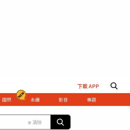
下載 APP
國際
永續
影音
專題
⊗ 清除