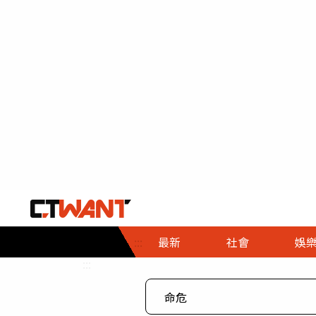
社會首頁
娛樂首頁
財經首頁
政
:::
最新
社會
娛
時事
即時
熱線
:::
直擊
大條
人物
調查
專題
３Ｃ