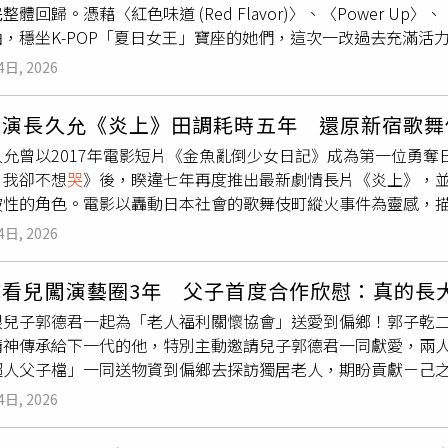
體回歸。憑藉〈紅色味道 (Red Flavor)〉、〈Power Up〉、
軟。隨著相處時間愈來愈長，她才發現自己早已深深愛上對方，
，穩坐K-POP「夏日女王」寶座的她們，這次一改過去充滿活
鬥嘴、偶爾惹她生氣，卻總在危急時刻挺身而出、拚命守護她的人
lvet Summer》所象徵，將慵懶、成熟且充滿魅力的「Velv
真摯情感逼
哭
大批劇迷。面對這場突如其來的離別，繁星忍著眼
4日, 2026
。對於此次睽違約2年2個月的完整體回歸，Red Velvet成員們
面的機會都沒有，甚至連讓她生氣、抱怨的機會都不留下，字字
，睽違許久再次以完整體準備專輯與舞台，心中充滿感動與期待。S
則溫柔安慰她：「他不是不想來見妳，而是怕一看到妳，就捨不得
導演長久允《炎上》田調耗時五年 還原新宿歌舞
了更多經驗與實力，希望將更加成熟的Red Velvet色彩融入新專輯。
兩人說出台詞時都明顯帶著
哭
腔，讓整段戲充滿真實情感，不少
久允曾以2017年電影短片《金魚亂倒少女日記》成為第一位勇
給粉絲的一份禮物，陪伴大家度過炎熱夏天，也回應一路以來的支
的離別，更像是在向合作多年的好友道別。夏宇禾飾演的繁星捧
，我卻不想
哭
》後，睽違七年再度推出最新劇情長片《炎上》，
放的一面，也有適合放慢步調、悠閒享受時光的時刻，因此《Velvet S
哽咽落淚。這段劇情播出後，立刻在網路掀起討論，許多劇迷留
破性的角色。電影以轟動日本社會的歌舞伎町縱火事件為靈感，描
熟的夏日感性為主軸，希望透過這張作品，自然展現Red Vel
、「每個人的眼眶都紅了，看得心好痛」、「看到夏宇禾一開口
露，自己前後花費五年時間深入新宿歌舞伎町進行田野調查，希
urfin' Boy〉由成員JOY親自包辦作詞。JOY表示，透過〈Surfi
」，也有人提到，王凱與游詩璟早在《世間情》就曾飾演螢幕情
4日, 2026
解的人們。《炎上》的創作契機，導演表示是來自幾年前媒體大
的心意完整寫進歌詞中，希望透過歌曲傳達，每一次重逢，都能
讓這段戲格外催淚。不少觀眾也認為，劇組沒有選擇找人接演許
時無論新聞或社群媒體，多半聚焦在事件本身，卻鮮少有人真正
們能感受到自己對Red Velvet以及ReVeluv真摯的珍惜與
，也保住觀眾對王凱的回憶，讓這場戲不只是劇中繁星向許景瀚
乾看兒闖演藝圈3年 父子首度合作欣慰：真的長
伎町，與當地年輕人長時間相處。他笑說，自己並非以記者身分
，SEULGI還特地傳訊息鼓勵她，稱讚她細心考量適合演唱的咬
《百味人生》最令人鼻酸的一幕。王凱追思會將於8月7日至9日
跟兒子郭德君一起為「老人福利關懷協會」送愛到偏鄉！郭子乾
和「幾歲了？」等再普通不過的日常話題，也因此慢慢建立信任
感動得差點落淚。主打歌〈Surfin' Boy〉融合慵懶的Bossa 
演藝圈好友及粉絲都將前往送他最後一程，也為這位深受觀眾喜
精神傳承給下一代的他，特別主動邀請兒子郭德君一同獻愛，兩
，都有一段難以想像的生命故事。有人遭遇家庭暴力、宗教控制
ve，是一首洋溢夏日氛圍的舞曲。SEULGI分享，第一次聽到〈Surfi
超人父子檔」一同送物資到偏鄉去探訪獨居老人，期盼貢獻ㄧ己
，多半不是他們主動選擇，而是被迫接受的命運。他坦言：「如
et演唱這首歌，因此確信這是一首最適合她們詮釋的作品。她也
入演藝圈的兒子一同加入公益行列，讓從小生活順遂的兒子親眼
就是我。」因此，《炎上》並不想急著批判任何人，而是希望觀
輯《Velvet Summer》的概念，融入更具「Velvet」氣
4日, 2026
與愛心傳承；看到兒子欣然接受並從中學習，讓郭子乾欣慰表示
未被看見的人生。電影雖然描寫性暴力、家庭暴力、宗教控制與
同站在夕陽西下的海邊，感受悠閒又浪漫的夏日時光。
捲起衣袖幫忙，覺得兒子真的長大了，很感動！」面對目前老年
夢幻光影，形成強烈反差。長久允透露，這樣的視覺設計，其實