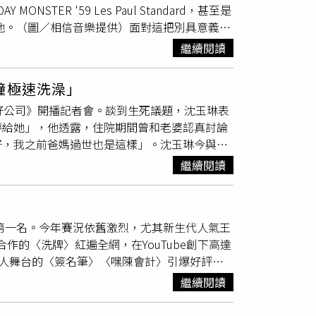
TER '59 Les Paul Standard，甚至是
。陪同產檢的莉亞姊姊也立刻拿起手機，拍下超
坦言一開始他自信不足。（圖／光年映畫提供）
吉他。（圖／相信音樂提供）面對這把別具意義的
stagram等社群平台後迅速爆紅，截至目前
返家，忽然悲從中來崩潰暴
哭
，不知道自己到底
就怕留下任何刮痕，展現十足愛惜之情。談到實
情感交流的畫面深深打動，也讓影片持續在全球社
方都會說這次拜託救火一下，下次有好的機會一
繼續閱讀
拿去大巨蛋還他。」一句話逗樂全場，也展現兩
似因爸爸的聲音而露出笑容時，自己瞬間情緒潰
的不知道我該不該繼續下去」，聽得一旁的毛祁
電影般的質感。這次鼓鼓也首次挑戰武打戲，為了呈
女兒對爸爸的聲音出現反應，讓原本只是一次例
現在知道反對無效也管不了，但還是會問他「你
鐘極速洗澡」
坐上警車崩潰落淚的戲碼，更一氣呵成完成演
一個片段，而是一家人一輩子都會珍藏的重要回
爾還是會不忍心塞點錢給他，捨不得他把自己過
好公司》開播記者會。談到生死議題，沈玉琳表
，情緒便自然湧上，順利進入角色狀態。這次特
，就已經和爸爸建立起屬於彼此的情感連結。莉
演出機會。（圖／侯世駿攝）郭子豪與毛祁芸雖
夢給她」，他透露，住院期間曾和老婆認真討論
面對與鼓鼓的對手戲毫不怯場。兩人在MV中詮
片能替數百萬人帶來一點陽光、一點笑容，讓更
世駿攝）直到這次《明日的過客》終於熬到主
好，我之前爸媽過世也是這樣」。沈玉琳今與潘
鼓提分手」的戲份最具挑戰，因台詞不多，必須
片曝光後，大批網友紛紛留言表示，「我的天，
，我演的角色就是導演的經歷，因此我花了半年
（圖／侯世駿攝）沈玉琳透露，住院時曾碰到需
入的情緒嚇到。
」、「父女第一次互動竟然是在媽媽肚子裡」、
的背景，導演旅法的經歷也讓我回想起在英國的
繼續閱讀
搞到插管，走要走得有尊嚴。」但老婆當下情緒
不少人直呼，雖然無法確定胎兒是否真的因爸爸
新的想法都會當場去試，因此在正式拍攝過程中
早已替女兒規劃好保險，「如果我真的過世，女
產檢時，意外捕捉胎兒疑似回應爸爸聲音的珍貴
很信任導演，就像是一個我們集體創作的作
容易，比我有錢可能不多」，展現一貫幽默作
郭承衢給他滿滿的情緒價值，讓他激發出令人驚
單第一名。今年賽況依舊激烈，尤其新生代人氣王
醫師見面，現階段最重要的就是休息與睡眠，
緒低潮，蒐集吉伊卡哇周邊讓他覺得很解壓。
合作的〈洗牌〉紅遍全網，在YouTube創下高達
我只要睡得飽、充得到電就OK」。沈玉琳也說
以及個人舞台的〈簽名筆〉〈嘿陳會計〉引爆好評，
回來，跟老婆連忙在5分鐘洗完澡，假裝從容
的敘事歌詞還原家庭溫情，唱
哭
一票觀眾。
繼續閱讀
片中他必須抽籤，猜中該台語的意思，起初他剛看
歌曲中看過這兩個字，而抽中「安餒母湯」時，一