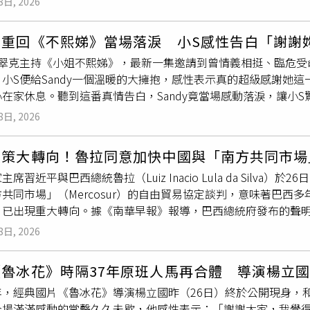
8日, 2026
讓孩子們接觸音樂。儘管父親一直希望他能接手家族工廠，卻從
佳慧與前經紀人小恬傳出不和傳聞，被問到會不會找對方來看演
親總會親自到場支持，甚至將他參與的節目畫面錄製成山一樣高的錄
的工作人員，有時間的話都想邀請他們來看。」演唱會們票8月3日
儒重回《不熙娣》當場落淚 小S感性告白「謝謝
爸，話不多卻默默給予無盡的力量。」節目中，Lulu特別翻出
翠克主持《小姐不熙娣》，最新一集邀請到曾情義相挺、臨危受命
弟的好身材「誰受得了」，意外掀起一波回憶殺。除了歌手身分，
小S便給Sandy一個溫暖的大擁抱，感性表示真的超級感謝她
er叫車員」，常常遠端幫在陽明山讀書的女兒叫車。阿弟雖然希
在家休息。聽到這番真情告白，Sandy竟當場感動落淚，讓小S
育兒哲學：「還是要對女兒好一點，不然哪一天遇到一個對她好
大？」Sandy破涕為笑坦言「兩者都有」。Sandy直言今天
溫馨心聲。
8日, 2026
她真的不用
哭
，自己是滿滿的感謝。小S也好奇逼問：「妳爸（吳
y透露爸爸曾說過：「Sandy沒有小S那種突如其來、神來一筆的
政策大轉向！魯拉同意加快中國與「南方共同市場
S立刻反誇：「不會！妳一個人獨挑大樑主持金鐘獎，主持得非常
主席習近平與巴西總統魯拉（Luiz Inacio Lula da Silv
啦！我就是照著講。」小S也秒接：「總之我是真的很感謝妳。」
共同市場」（Mercosur）的自由貿易協定談判，意味著巴西
y拍肩鼓勵：「加油，妳主持得很好。」但當時Sandy卻只給一
，已出現重大轉向。據《南華早報》報導，巴西總統府發布的聲明
。對此Sandy連忙解釋，當時自己正處於極度繃緊狀態，因為下
應加快推動中國－南方共同市場協議談判，同時納入必要的彈性
到典禮結束後回味起「S姐拍肩鼓勵」的那一刻，才深深被暖到。
8日, 2026
展計畫，並再次確認將擴大在戰略及高科技領域的合作，包括人工
非常有種」，因為換作是自己絕對不敢。談到當初接下代班的契機，
也宣布達成短期停留免簽證協議，藉此促進觀光及商務往來。此次
的電話，小S不忘調侃：「所以妳當初是不是覺得B2很沒禮貌？」
《魯冰花》時隔37年原班人馬再合體 導演楊立
p）對部分巴西輸美商品課徵的25%關稅正式生效數日後。上週，
沒想太多，只覺得是去幫忙就答應了，隨後更幽默補刀：「而且
年，經典國片《魯冰花》導演楊立國昨（26日）終於公開現身，
徵12.5%關稅，理由是這些國家未能充分打擊強迫勞動問題。巴
」小S聽完哈哈大笑：「妳真的完全沒有理由拒絕耶！」Sand
全場滿滿感動的掌聲久久未歇，他感性表示：「謝謝大家，我覺