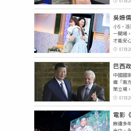
07月2
仍堅持
由於彭
時，父
工作過
吳姍
的台灣爸
小S、派
呼當年阿
一開場，
「Ub
才能安心
自己的
為壓力太
女兒的
07月2
疼安慰
Sand
巴西
讚美，小
中國國家
好的稿
織「南方
Sand
策立場
些冷漠
致認為
過來，直
07月2
國家發
「真的
易。雙方
作人B2
電影
Trum
言當時
睽違多
夥伴加
時間啦！
光中，