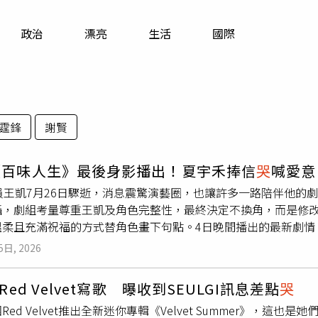
寵物
政治
漂亮
生活
國際
運勢
運動
梅酒
霆鋒
謝賢
《百味人生》最後身影播出！夏宇禾捧信
哭
喊愛意
演員王凱7月26日驟逝，消息震驚演藝圈，也讓許多一路陪伴他的
攝，劇組考量尊重王凱及角色完整性，最終決定不換角，而是修
柔且充滿祝福的方式替角色畫下句點。4日晚間播出的最新劇情，
真摯情感感染不少觀眾，播出後也掀起熱烈討論。Junior韓
5日, 2026
劇迷。劇中，夏宇禾飾演的「繁星」得知許景瀚選擇離開台灣、
她望著信物，一邊閱讀信件，一邊回憶兩人一路走來的點點滴滴
Red Velvet寫歌 曝收到SEULGI訊息差點
哭
己的愛，只是最終仍做出離開的決定，字字句句都流露對繁星的
ed Velvet推出全新迷你專輯《Velvet Summer》，這也是她
度哽咽。她回憶，第一次認識許景瀚時，就知道對方是一個公正