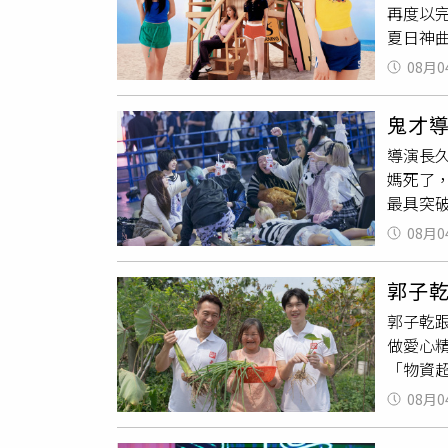
再度以完整
良、心
夏日神曲
步、陪她
稱《Ve
別戲，
08月0
音樂風格
最後一
並表示
的游詩璟
鬼才
們都累積
在側，
導演長
成為送
色之間
媽死了
了熱情奔
忍不住
最具突
慵懶且成
眼淚」
久允透
主打歌〈S
忍不住
08月0
有被理
們傳達
次，更
年。當
希望粉絲
完整性
郭子
往歌舞
歌詞後
凱，成為
郭子乾
麼？」
定也讓她
親友、
做愛心
子背後
Groo
「物資
些人生
Velv
邀剛踏
的人，
則呼應專
08月0
命教育
一段從
而是如
場主動
色彩與