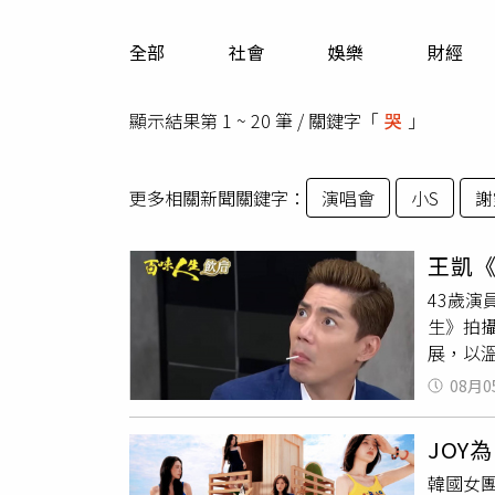
人物
汽車
全部
社會
娛樂
財經
專欄
房產新勢力
顯示結果第 1 ~ 20 筆 / 關鍵字「
哭
」
更多相關新聞關鍵字：
演唱會
小S
謝
王凱
43歲
生》拍
展，以溫
告別戲，
08月0
哭
大批
告別。
JOY為
證明自
韓國女團R
紅、數