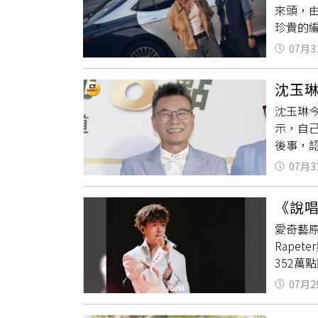
來頭，由五
也紛紛
多困擾
珍貴的
音波螢幕
但辛苦
限量吉
已累積
在幹嘛
07月3
際彈奏
群平台
定會先
人的好交
堤，「
芸也忍
沈玉
現真實
行產檢
要不要
沈玉琳
出，導
憶，也
得太苦
示，自
別找來
亞表示
然在片
後事，
釋從甜
多人在
角，郭
若迪、
靠眼神
這真的
的時間
07月3
要簽署
「科技
時光」
潰堤，
說話而
幾乎沒
《說唱
兒可以
畫面。（圖
品。」
愛奇藝
風。目
艷的表
Rape
「每天
（圖／
352萬
現在身
其中〈
優雅地
07月2
Rape
到「歹勢