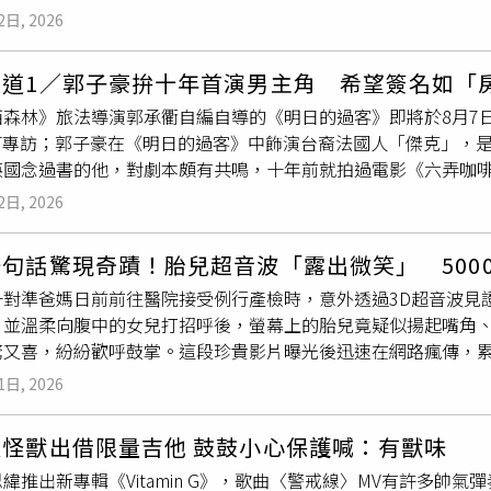
://youtu.be/_K-6TRW3K0c
機，遇到前方有位阿伯正在認真操作ibon機台，不斷湊近螢幕查
手寫卡片、準備晚餐與鮮花，用最溫暖的方式向爸爸表達心意。
2日, 2026
時間較長，她不禁擔心對方是否需要協助，仔細一看才發現，阿
飾也很可以另一位品牌好友詹懷雲則以雙向拉鍊外套，搭配Burbe
驚訝。原PO也提到，後續她也立刻捐錢支援熊本，並表示「微薄
搭演繹兼具機能感與都會感的英倫風格，展現自在率性的夏日造
頻道1／郭子豪拚十年首演男主角 希望簽名如「
能夠盡快恢復。貼文曝光後，吸引超過22萬人按讚，不少鄉民紛
分享父親節剛好碰上工作，預計會買蛋糕與家人一起慶祝。提到
西森林》旅法導演郭承衢自編自導的《明日的過客》即將於8月7
「這種阿伯給我來一打」、「有感動到，阿伯年紀大了還那麼有
包，不過如果想到還是會掛些吊飾裝飾，更直言Lily包上的熊熊
ANT專訪；郭子豪在《明日的過客》中飾演台裔法國人「傑克」，
大的勇氣，感人」、「阿伯超棒，我也要來去捐款了」、「捐給
Burberry把Draft Land變身英倫夏日俱樂部！限定調酒、拍照亭
英國念過書的他，對劇本頗有共鳴，十年前就拍過電影《六弄咖
到當然要幫的，順便幫忙確認捐款機構，如果是詐騙就請警察來
Good Sport》企劃為靈感，將運動、遊戲與社交精神延伸至
新人對待，直到本片才第一次演主角，在為電影海報簽名時他透
怎麼捐款給日本」、「我之前在全家也發生過一模一樣的事情，
2日, 2026
店內，吧台換上柔和綠色與灰色重新詮釋的Burberry經典格
過房子，他還送過我簽名球，希望未來我的簽名也會有粉絲珍藏
底在幹嘛？結果看了一下螢幕發現，原來他是在捐款（那時候好
巧思。（圖／記者拍攝）最吸睛的莫過於限定特調「Knight P
妤重逢，再度牽動青春回憶與秘密。（圖／光年映畫提供）郭子
」、「之前日本只要有地震，我的80+老父親也會問我有沒有捐款
爽水果茶潘趣酒，喝起來層次豐富又充滿夏日感。戶外還設置英
句話驚現奇蹟！胎兒超音波「露出微笑」 500
上音樂的路子，或繼承家中的事業，不過他坦言自己不愛念書，
，我會把他的份一起捐」。還有日本網友說，「謝謝您，大家的
假的悠閒氛圍。此外，現場還有限定拍照亭，以及加入Burberr
一對準爸媽日前前往醫院接受例行產檢時，意外透過3D超音波見
對，覺得學那些沒出息，「我有特別找那種幾乎沒什麼華人的，
「這份溫暖讓我感動得流淚，等未來有機會能去的時候，我一定
走進這座期間限定夏日俱樂部，一邊品嚐充滿英式風味的限定調酒
，並溫柔向腹中的女兒打招呼後，螢幕上的胎兒竟疑似揚起嘴角
一年練的英文抵上在台灣亂唸好多年。」原來也想過要待在英國
謝你們，你們是與我們一同克服地震災害的親友，日本不會向地
 Xinyi信義店台北市信義區松高路19號1樓星期一至星期四：下午
驚又喜，紛紛歡呼鼓掌。這段珍貴影片曝光後迅速在網路瘋傳，累
後仍是回台灣繼續他的演員之路。為了支撐演員夢，郭子豪一直
人這麼好心」。
十八歲禁止飲酒 禁止酒駕
《People》、《Storyful》及外媒報導，住在加拿大的準媽媽莉亞
撐自己的夢想，又必須兼顧生計，郭子豪打過十幾二十份不同的
1日, 2026
進行例行超音波檢查，希望透過3D影像看看即將出生的女兒。當
幹過包括展場工讀、瑜伽教室櫃台、酒吧等，甚至還曾在吳宗憲
檢查開始後，準爸爸先俯身親吻妻子的孕肚，接著溫柔地向腹中
班，一天要包六、七百個燒餅，有時候真的會包到害怕，可惜當
天怪獸出借限量吉他 鼓鼓小心保護喊：有獸味
，他便抬起頭望向診間其他人，沒想到就在下一秒，超音波螢幕
鏡或拍戲來得臨時，他只能請假，但不能要求每個老闆都要理解
緯推出新專輯《Vitamin G》，歌曲〈警戒線〉MV有許多帥
在回應爸爸的聲音。突如其來的一幕讓診間瞬間充滿歡呼聲，在
家不想倒垃圾我就去倒，不想外送那就我去，平時多做這些，只