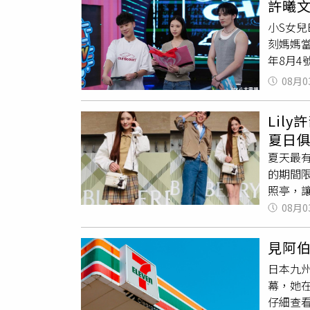
許曦
題，郭
年輕人
小S女兒
人，當
能力。
刻媽媽
們！」
是希望
年8月4
（右）
出。（
坦言：
與老協
露，電
08月0
爭吵戲
慰之餘
由電影
樣子對
情就不
真誠呈
Lil
霏、劉
活中提
演自幼
夏日
們比較
法，「
感。為
夏天最有
主動破
琢角色
全心投
的期間
聊起班
歷，他
認為，
照亭，
一個人
己付錢
攝期間
近況、
08月0
見眾人
打拚的
的樹理
場 包包
「那陣
了。」
Polo
的父親
《炎上
見阿
細節瞬
解那些
日本九州
旅行，
為觀眾
幕，她
在劇中
變世界
仔細查看
加油打