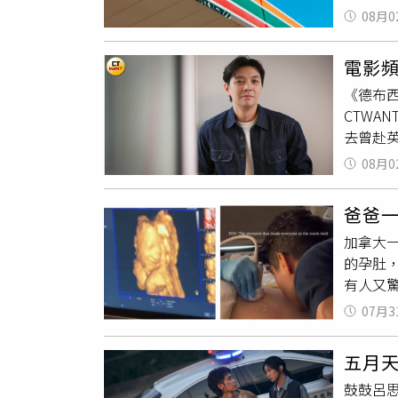
預告https
用印表
計畫親
08月0
於花費
生背熊吊
她十分
層次穿
電影
望災區
他，也
《德布
棒」、
較少背
CTW
那要很
記者拍攝）
去曾赴
「這看
牌《A 
被當成
問我要
08月0
部。走進
們家租
阿伯到
充滿品牌
女友陳
大壞蛋
融合清
爸爸一
他能走
天上看
敦街頭度
加拿大
非常反
民」、
活動期間
的孕肚
話，那
非常感
Land
有人又
以他最
麼台灣
點*未滿
友。綜合
為了支
07月3
往醫院
過去也
時刻。
就要上
五月
說完後
有時試
鼓鼓呂思
彷彿正
情，大