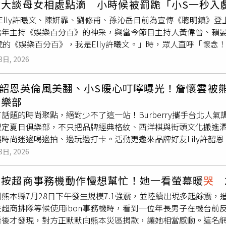
文大談母女相處點滴 小時候被罰跪「小S一秒入
子乾坦言自己其實早已破除「養兒防老」的迷思，更把自身的健
會開心分享剛買的新飾品或小東西，那份單純的喜悅讓他意識到
Elly許曦文、陳姸霏、劉修甫、孫沁岳日前為宣傳《聰明鎮》
然也不想去干擾兒女作息，所以我很注重養身，也都保持健身習
「或許在他們眼中，就連腳下的柏油路，都閃閃發光。」因此，
當年主持《娛樂百分百》的神采，與當今節目主持人黃偉晉、賴晏
他更透露自己的養老計劃就是「靠自己」，笑說：「現在沒有什
透過青春、幻想與色彩，呈現這群年輕人眼中的世界。女主角森
號的《娛樂百分百》，我是Elly許曦文。」時，眾人直呼「懷
與郭德君（左）深入偏鄉探訪獨居長輩，親自送上關懷物資。（
圖／光年映畫提供）為了避免社會議題淪為娛樂消費，《炎上》
「來到媽媽以前的位子，覺得很神奇，也有點小緊張。」當陳姸
公益首次合作，彼此都非常珍惜這個難得的父子同框機會；看到
影中的服裝、美術與生活細節，都盡可能還原實際採訪時所看見
3日, 2026
時，許曦文也說小時候和妹妹都太欠揍，小S便直接叫她們到書房
，對於兒子的事業也給予無限支持及自由空間，更表示：「兒子
語言自由發揮。他強調，希望作品始終對受訪者保持最大的尊重
媽媽』，然後大落淚。」身為長女的許曦文能理解媽媽當下的難
怕累，平平安安、快快樂樂過生活最重要。」郭德君透露私底下
現那些真實存在的人生。跟長久允導演首次合作的森七菜，在《
y許韶恩英倫風美翻、小S暖心叮嚀曝光！詹懷雲被熊
修甫、孫沁岳日前為宣傳《聰明鎮》登上《娛樂百分百》。（圖
點，郭德君透露父親雖然忙碌常不在家，但都會看自己演的戲，
成長於極端宗教家庭的少女「樹理惠」，不僅背負難以抹滅的家
俱樂部
少吵架，但媽媽還是不時會演出當年的狀況給我們看。」陳姸霏
像是爸爸看到我演
哭
戲，就會反問我：「你是為什麼而
哭
？為誰
了真實詮釋角色，劇組特別邀請口吃者分享親身經驗，讓森七菜
話題的時尚聚點，絕對少不了這一站！Burberry攜手台北人氣調酒
冰，長大後則是透過寫紙條或傳訊息溝通，「雖然媽媽不會回應
，非常受用！」父親節將至，提起印象中最難忘的一次過節回憶
入，幾乎將自己完全融入樹理惠的人生。長久允透露，過去森七
限定夏日俱樂部，不只把品牌經典格紋、西洋棋與街頭文化搬進
上會出現的經典同學，許曦文則自曝學生時期女生很喜歡集體上
憶起某一年父親節前夕原本心血來潮請老婆、兒子一起去買禮物
在她溫柔的外表下，藏著一股隨時可能爆發的強大能量，因此毫
讓時尚迷邊喝邊拍、邊玩邊打卡。活動更邀來品牌好友Lily許韶
上，其他人蹲在旁邊聊天。」畫面令人難以想像，殊不知，黃偉
，讓郭子乾笑說：「我這個當父親的真的幫大家『付清』了！」
的森七菜幾乎完全化身為樹理惠，「她投入到讓人有點不敢跟她
父親節計畫與私下生活，讓這場夏日派對話題一次拉滿。（圖／品牌
3日, 2026
驚訝表情，兩人解釋，通常是發生在廁所大排長龍的情況。
感動往事，他提到當年父親為了湊齊自己與哥哥的學費，每天都
惠第一次踏進歌舞伎町廣場，怯生生地說出自己的名字時，他腦
熊吊飾成最萌亮點Lily許韶恩這次以一身清新英倫學院風現身，身
子看到爸爸為了學費身兼數職、早出晚歸，才知道爸爸有多辛苦
那一刻，他甚至萌生如同父母般的情感，也更加確信，森七菜就
衫，再配上經典格紋迷你蘇格蘭裙，完美展現青春感。肩上的Bloo
節記憶。
》最大的初衷，長久允表示，真正需要改變社會的是制度，而電
伯按超商事務機動作慢想幫忙！她一看螢幕暖
哭
2
間成為整體造型焦點，也呼應近年最夯的包包吊飾風潮。（圖／記者
原本看不見的人。「新聞報導往往只呈現事件的一部分，但每個
熊本縣7月28日下午發生規模7.1強震，並陸續出現多起餘震
也分享自己最喜歡《火影忍者》中的角色「李洛克（小李）」。
重新理解「東橫KIDS」的起點，也延續自己一路以來關注社會
在超商排隊等候使用ibon事務機時，看到一位年長男子在機台前
受苦，媽媽都忍不住心疼想
哭
，而自己在姊姊拍戲時則會特地早
，卻能讓人願意停下腳步，看見那些一直存在、卻從未真正被理解
後才發現，對方正默默向熊本災區捐款，讓她相當感動。這名網友
氣。活動前，媽媽小S也特別送上「自信加油」的鼓勵，讓她帶著