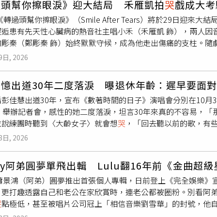
過頭幫你擦眼淚》迎大結局 禾雁凱拍
哭
戲成大考
為是一種湯，後面得知是「這樣不行」的意思，立刻俏皮地學以
《轉過頭幫你擦眼淚》（Smile After Tears）將於29日
恩湯～』」可愛反應笑翻全場，還一舉猜中「冠軍」跟「會計」
邂逅患有先天性心臟病的熱音社主唱小禾（禾雁凱 飾），兩人因
萌了！」。ICE楊長青分享〈trust my gut〉背後的辛酸故
的彫秦（鄭彫秦 飾）始終默默守候，成為他走出傷痛的支柱。隨
》中展露頭角的ICE楊長青，這次也以驚人的氣勢一路過關斬將
的深情，成為最大看點。本劇由《看見愛》導演姜秉辰執導，《原
過這首歌傳遞自己想贏的決心，直言：「在ICE的字典裡面就根
9日, 2026
對劇中大量的
哭
戲與情緒考驗，飾演小禾的禾雁凱笑說自己平時
，這次將展現2018年風格。參與「猜歌挑戰賽」環節，他火速猜出在
主角的張鈞嘉也坦言，告白戲落淚難度極高，全靠導演引導挖出
的創作故事：「寫這首歌的時候聽到伴奏就覺得很好聽，但當時
慧憶出道30年二度落淚 曝退休年齡：遲早要面
月的拍攝非常考驗體力與專注力，是很寶貴的經驗。三人跟著角
要買，算是當時比較煎熬的一段日子，所以印象特別深刻。」
彭佳慧出道30年，宣布《數著時間的日子》演唱會分別在10月3
堆疊出深刻的療癒力量。鈞嘉最終能否轉過身，看見始終守護在
日）舉辦記者會，感性的她二度落淚，坦言30年來真的不容易，「
並說練團時聽到〈大齡女子〉就會想
哭
，「回去聽以前的歌，有
樂最大的魔力。」彭佳慧想起30年來的點滴忍不住落淚。（圖／
8日, 2026
「要顧前顧後，要帶小孩、要做很好的媽媽，又要當專業的歌手
持，太多事情要做了，擔心沒有做好。」彭佳慧也提到原本覺得5
rgy阿弟圓夢單飛出輯 Lulu翻16年前《金曲超
麗的轉身可能是滿好的狀態，退休是遲早要面對的，但絕對不是我
gy蕭景鴻（阿弟）圓夢推出首張個人專輯，日前登上《完全娛樂》宣
演唱會歌單會有驚喜，至於會不會再找兒子上台？她苦笑說有向
，更打趣透露自己和老公在家欣賞時，連老公都被圈粉。別看阿
學生生活，畢竟他長大了，不能再強迫他了。」並透露也有詢問
哭
點極低，甚至被唱片公司冠上「相信音樂劉雪華」的封號，他自
的方式，但她們也不要，沒有理由，就是不要。」彭佳慧預告演唱
及音樂啟蒙，阿弟難掩對已故父親的思念。他表示自己愛唱歌是
IC提供）至於演唱會嘉賓，彭佳慧說台北高雄各找了一位，而且