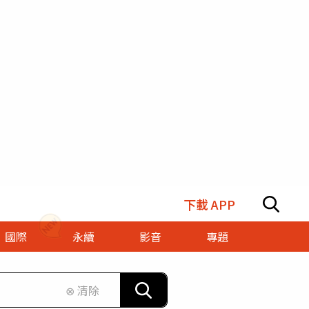
下載 APP
國際
永續
影音
專題
⊗ 清除