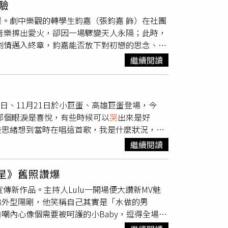
驗
致用，說：「那如果我剛剛拒絕，我就可以說
迎來大結局。劇中樂觀的轉學生鈞嘉（張鈞嘉 飾）在社團
的閩南語怎麼講，也讓粉絲感到相當驚喜，直
音樂擦出愛火，卻因一場驟變天人永隔；此時，
事。（圖／愛奇藝國際版提供）另外於2018年《中國
劇情邁入終章，鈞嘉能否放下對初戀的思念、回
，在最新的舞台中獻唱極具風格的〈踢不爛〉，
子少年2》出身的禾雁凱、張鈞嘉與鄭彫秦主
本沒有輸！」他也坦言過去兩年間，自己嘗試不
繼續閱讀
極少落淚，在家反覆練習才獲得導演肯定；首度
搶位賽中獻唱的〈trust my gut〉，分享
情緒；首次長時間進組拍戲的鄭彫秦則感嘆，整
還沒有錢買下來，後來上節目想唱這首歌，特地
對
色經歷心動、失去與成長，投射的真實情緒也為
日、11月21日於小巨蛋、高雄巨蛋登場，今
身旁的人，將在最終回揭曉答案。
那個眼淚是喜悅，有些時候可以
哭
出來是好
些思緒想到當時在唱這首歌，我是什麼狀況，這
吳孟倫攝）談到這些年最不容易的事情，彭佳慧
繼續閱讀
，要維持自己最好的狀態，包括你的好聲音、身
5歲要退休，「要面對聲音的轉變，會有點沮
級星》舊照讚爆
想像的55歲，可能65歲以後吧。」彭佳慧也預
傳新作品。主持人Lulu一開場便大讚新MV魅
兒子提出邀請，但被拒絕了，「要給他一個比較
弟外型陽剛，他笑稱自己其實是「水做的男
愛跳舞的女兒們，「我說可以約她們的同學，我
嘲內心像個需要被呵護的小Baby，逗得全場大
會歌單有驚喜。（圖／寬宏藝術x SONY
遺傳自爸爸，父親雖僅國小畢業、做粗工起家，
都是跟她合作過的歌王歌后，要歌迷們好好期待。