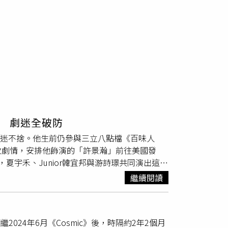
 劇迷全破防
劇迷不捨。他生前仍參與三立八點檔《百味人
改劇情，安排他飾演的「許景瀚」前往美國發
夏宇禾、Junior韓宜邦與游詩璟共同演出這場
宜邦、游詩璟陪伴夏宇禾完成告別戲，真摯情感逼
繼續閱讀
赴美發展，只留下心形鑰匙圈與一封親筆信作為
，信中寫下，原本希望能留下來，並盡一切努力
不捨。讀著信的夏宇禾情緒逐漸潰堤，眼眶泛
們繼2024年6月《Cosmic》後，時隔約2年2個月
、有責任感的人，看似冷漠，其實比任何人都善