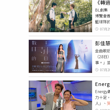
《轉
開始以
BL劇集
『安餒
博覽會
言：「太
籃球隊
新說唱
應彫秦
希望透
07月2
演。面
同的風格
擔綱男
這首歌
彭佳
整一個
找公司
金曲歌后
大結局
（28
事。」
就是音
07月2
表示：
材的維
Ene
喪，華
Ener
告此次
力十足
清幽的
人」、
們用女團
笑。談
MUS