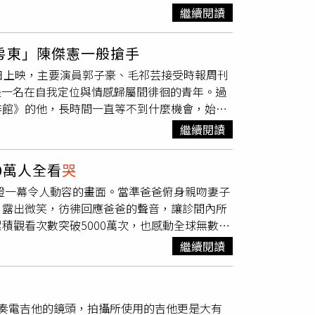
看，並舉起微微顫抖的手反覆重新輸入資料，由
繼續閱讀
（圖／記者拍攝）詹懷雲分享拍戲近況、笑喊男
伯其實正在按賑災捐款，打算幫助熊本災區，讓
rry經典沙米色格紋Polo衫與條紋襯衫，透過
心意響應阿伯」，雖然自己還沒去過熊本，也希
型。（圖／記者拍攝）近期忙於新作品拍攝的
房東」陳傑憲一般搶手
紛在底下留言，「阿伯好棒！沒有催他的你也好
近期最熱門的包包吊飾話題，他笑說自己平時比
日上映，主要演員郭子豪、毛祁芸接受時報周刊
心」、「要一個年長的人去操作不熟悉的機器，
吊飾相當可愛，「其實男生也很適合！」（圖／
是一名在自我定位與情感歸屬間徘徊的青年。過
狗狗也可以，偵搜犬已經前往日本支援了」、
一次收集Burberry此次攜手DraftLand，以品
啡館》的他，長時間一直等不到什麼機會，始終
幫」。也有人分享，「今天也有一位阿嬤繳費完
生活場景，打造充滿英倫氛圍的期間限定夏日俱樂
露「台灣隊長」陳傑憲曾是他的房東：「我跟他
當時在機台後面排了好久，有點不爽想說前面的
繼續閱讀
紋，搭配印有戰馬騎士圖騰的餐巾紙，每個角落都
。」郭子豪在《明日的過客》中與睽違多年的前
像也是日本地震），突然覺得剛剛沒耐心的我是
air」，將伯爵茶、杏桃果醬等英式下午茶元素，
豪家裡開樂器行，從小家中就培養他學樂器希望
管道，因為他是日本捐贈AZ受惠者。現在他在
式花園長椅、西洋棋體驗區，讓人一秒沉浸在倫
0萬人全看
哭
英文也很爛，卻賭氣跑去英國念肢體劇場，家裡
心意真的讓人非常感動。來自熊本縣八代市的居
y官方LINE即可兌換的品牌限量貼紙，不妨趁著
證一幕令人動容的畫面。當準爸爸俯身親吻妻子
全班都是國際學生，每天一直逼自己用英文對
會到台灣拜訪。來自九州的居民」、「台灣真的
，一邊拍下專屬於今夏的時尚回憶。Draft
、露出微笑，彷彿回應爸爸的聲音，讓診間內所
找機會，但異鄉總是不比故鄉熟悉花費又大，所
震屈服，我們會努力加油」、「我要
哭
了，為什
3點至凌晨12點星期五至星期日：下午3點至凌晨2
積觀看次數突破5000萬次，也感動全球無數網
在打工兼差維持生計。（圖／侯世駿攝）這些年
奧利維拉（Lia Oliveira）日前與丈夫一同前
工，到現在都還兼職早餐店和手搖飲店的工作，
繼續閱讀
時家人也陪伴在旁，一起迎接與寶寶見面的珍貴
投資過的燒餅店工作：「那時候常常早上五點多
的寶寶說：「早安，星期六快樂，妳餓了嗎？」
時都沒有見過憲哥，只有姍儒來過店裡。」由於
上的女嬰嘴角竟緩緩上揚，疑似露出一抹笑容，
，所以在上班的時候，我總是盡量多做一點事
氣彈奏電吉他的鏡頭，拍攝所使用的吉他更是大有
場醫護人員與家屬都興奮不已，不僅驚呼連連，
是希望當我臨時請假的時候，不要給大家帶來太