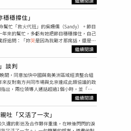
繼續閱讀
未阻礙他的演藝夢，過去在中南部舉辦簽唱會
出？她表示：「我很歡迎，不只恬姐，曾經一起
影帶保存。Lulu聽完也感嘆：「這就是典型
中午12點於寬宏售票全面啟售。
妳穩穩撐住」
阿弟16年前參加《金曲超級星》的珍貴畫面，驚
幫忙「救火代班」的吳姍儒（Sandy）。節目
Energy團員牛奶也爆料阿弟是女兒專屬的
這一年來的幫忙，多虧有她把節目穩穩撐住，自己
望培養孩子獨立、不要過度依賴，但他也幽默分享
驚訝追問：「妳
哭
是因為我剛才那席話，還是因
的男生，她就跟人家跑了！」道出天下父親疼愛
重回這個舞台，壓力大到「快要尿褲子」，小S也心
繼續閱讀
宗憲）私底下到底是喜歡我還是討厭我？」
神采，應該要多向小S學習。」面對來自吳宗憲的
」談判
好。」Sandy則謙虛回應：「那個都是別人寫
a）於26日晚間，同意加快中國與南美洲區域經濟整合組
聊到金鐘獎，小S分享當時在典禮現場曾向
多年來反對南方共同市場與北京達成此類協議的政
個冷靜的眼神默默點頭，讓小S一度驚訝對方怎麼有
指出，兩位領導人通話超過1個小時，並「一
一秒就要進行入圍主持人的串訪，根本還沒反應
安排。」聲明補充，兩國元首還討論了對接兩國
小S也大讚Sandy敢一個人扛下金鐘主持棒
繼續閱讀
智慧（AI）、衛星、關鍵礦產加工以及肥料貿
Sandy透露那是自己此生第一次直接接到製
的習魯通話正值美國總統川普（Donald
Sandy笑回：「沒有到那麼沒禮貌啦！」她坦
國親吐「又活了一次」
美國政府又宣布，針對包括巴西在內的60個貿易
剛好那時候《小明星大跟班》收攤了，我剛好有
和久違的影迷及合作夥伴重逢，在映後閃閃的淚
西官方聲明並未提及美國的關稅措施，但魯拉向
y也坦言，當初沒想到代班會引來如此高的關注
得我又活了一次。」一句簡單的感謝，道盡他對