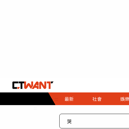
社會首頁
娛樂首頁
財經首頁
政
:::
最新
社會
娛
時事
即時
熱線
:::
直擊
大條
人物
調查
專題
３Ｃ