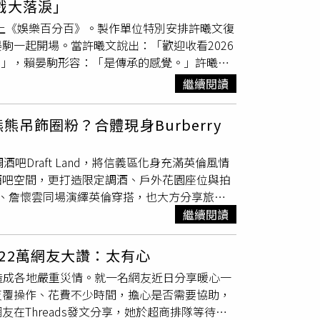
戲大落淚」
康及興趣當成最重要的事，「我不喜歡麻煩別
，即使生活困苦，他們依然保有發現美好事物的
登上《娛樂百分百》。製作單位特別安排許曦文復
慣，就是希望之後年紀再大一點時不要打擾到他
他刻意避免將電影拍成陰鬱沉重的社會寫實，而
駒一起開場。當許曦文說出：「歡迎收看2026
麼養兒防老，我們自己防自己老！」郭子乾
七菜演出《炎上》是她出道以來最艱鉅的一次演
念！」，賴晏駒形容：「是傳承的感覺。」許曦文
圖／老人關懷協會）郭子乾、郭德君此次藉著參
在創作上也大量結合真實田野資料。長久允透
霏提及在新作品中與飾演媽媽的梁詠琪有精彩的
兒子進入演藝圈三年漸漸闖出成績，讓郭子乾欣
的樣貌；唯有主角夢境與幻想的橋段，才完全交
繼續閱讀
下跪，「她就自己開始演，『妳們怎麼可以這
有想做的事就放手讓他去做！做自己有興趣的事
，因此不刻意浪漫化，也不過度渲染悲劇，而是
過，便跟著一起
哭
並抱住對方。許曦文、陳姸
父親其實常關心自己的演戲工作，更不時地在生
炎上》中挑戰出道以來最艱鉅的一次演出。她飾
熊吊飾圈粉？合體現身Burberry
／八大電視提供）許曦文接著笑說：「長大後我
有時候還會在關鍵處來個即興言教傳遞演戲心
庭創傷，更因口吃而始終無法順利表達內心情
則透露自己的媽媽屬於冷戰派，通常都是陳姸霏
而
哭
？
哭
之前發生了什麼？」協助我去省思跟雕
深入了解當事人的心理狀態與生活處境，而她也
吧Draft Land，將信義區化身充滿英倫風情
，但她會放在桌墊下，代表她知道了」。另外，
，郭子乾竟爆自己過往真實「付清節」的幽默經
菜多半以清新、純真的形象深植人心，但他始終
酒吧空間，更打造限定調酒、戶外花園座位與拍
廁所，「我們甚至會大家擠進比較大間的廁所，
感受過節氣氛，後來歡喜買了按摩椅後最後變自
不猶豫邀請她擔綱《炎上》女主角。他笑說，拍
恩、詹懷雲同場演繹英倫穿搭，也大方分享旅行
晉卻接著說：「孫沁岳私下也會揪人上廁所。」
郭子乾也想起過去父親為了養家「付清」而辛苦
說話。」導演更難忘拍攝第一天，當森七菜飾演
提供、記者拍攝）Lily許韶恩甜美學院風登
繼續閱讀
四點半起床從樹林搭車到淡水附近的學校教書，
中只浮現一句話：「樹理惠，妳終於來到這裡
穿貝殼白Ladymoor短版外套，內搭戰馬騎士
。」這份體諒與心疼，成為他心中最深刻且難忘
是詮釋這個角色最無可取代的人選。談到創作
msbury小牛皮包則掛上最新泰迪熊吊飾，可愛
影能做的，是在制度改變之前，讓更多人願意理
2萬網友大讚：太有心
拍攝）談到近況，Lily透露最近與家人一起
人都有屬於自己的故事。」他希望《炎上》能成
，造成各地嚴重災情。就一名網友近日分享暖心一
聊到姊姊的話題新劇時，她笑說，每次看到姊姊
邊緣人物的創作初心。對他而言，電影無法立刻改
反覆操作、花費不少時間，擔心是否需要協助，
起替她準備水果優格、三明治等早餐，希望為她
的人。《炎上》將於8月28日全台上映。正式
在Threads發文分享，她於超商排隊等待使
滿滿能量出席。至於即將到來的父親節，她則