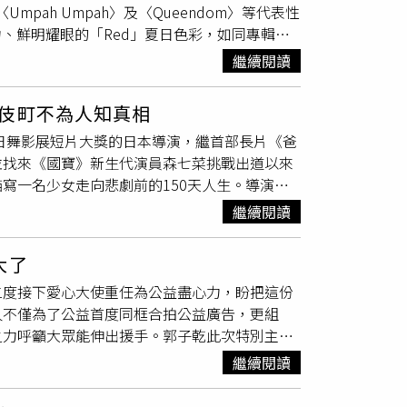
〈Umpah Umpah〉及〈Queendom〉等代表性
不只是因為他的外在，而是愛上那個會陪她散
力、鮮明耀眼的「Red」夏日色彩，如同專輯名
。Junior韓宜邦、游詩璟陪伴夏宇禾完成告
et」感性融入夏日氛圍，展現有別於以往的全新夏日
淚苦笑說，對方竟然只用一封信交代一切，連見
繼續閱讀
首先向一路耐心等待的粉絲ReVeluv表達感謝，
句句都充滿不捨，也讓這場告別更顯心酸。一旁
EULGI也提到，歷經各自的個人活動後，成員
離開去美國了。」Junior韓宜邦也全程陪伴
伎町不為人知真相
YERI則表示，希望《Velvet Summer》能
觀眾也認為，演員們流露出的情緒已經不只是角
奪日舞影展短片大獎的日本導演，繼首部長片《爸
持與等待。談到新專輯，WENDY分享，夏天除
著許景瀚留下的親筆信與心形鑰匙圈，一開口便
並找來《國寶》新生代演員森七菜挑戰出道以來
ummer》與主打歌〈Surfin' Boy〉便以
言表示，「感覺演員不是在演戲，而是真的忍著
寫一名少女走向悲劇前的150天人生。導演長
vet更加成熟且多元的音樂魅力。特別的是，此次
就
哭
了」、「游詩璟說台詞時也快
哭
出來，完全
望透過電影，看見那些新聞報導之外那些始終沒
n' Boy〉，她將一直以來想對Red Velvet與粉絲
侶，兩人合作多年，如今再度同台卻成了最後一
繼續閱讀
量報導聚集於新宿歌舞伎町「東橫廣場」的青少
一起創造比過去更加美好、更加珍貴的回憶，也
景瀚，而是以角色赴美發展的安排，既保留角色
理解這群年輕人的人生背景，因此他決定親自前
愛。JOY也分享，當得知自己創作的歌詞獲選為主打歌
道別，更像是劇組、演員與所有劇迷共同送別王
大了
採訪，而是像朋友般聊天，詢問「今天做了什
字與發音，因此才能寫出如此出色的歌詞，這番肯
舉行，8月11日則在台北市懷愛館舉辦告別式，
二度接下愛心大使重任為公益盡心力，盼把這份
。隨著田野調查愈深入，長久允發現，每一位孩
Nova吉他、悠閒的雷鬼節奏與充滿律動感的House
愛的演員留下最後的祝福。
人不僅為了公益首度同框合拍公益廣告，更組
，有人長期承受性暴力、毒品或貧窮問題，而這
n' Boy〉的Demo時，就彷彿已經聽見Red
之力呼籲大眾能伸出援手。郭子乾此次特別主動
果我出生在同樣的環境，也許最後來到歌舞伎町
表示，相較於過去充滿強烈能量的夏日歌曲，這次
看見台灣角落的真實疾苦，以此作為最深刻的生
眾重新思考，每一則社會新聞背後，都可能存在
息、柔和且成熟的夏日感性，不是正午豔陽下的盛夏，
繼續閱讀
：「兒子其實比我還懂公益實務的過程！到了現
藥物等沉重議題，但《炎上》的畫面卻充滿鮮豔
化社會及嚴重獨老及被子女棄養的嚴重社會問
完全來自田野調查時的真實感受。他回憶，許多