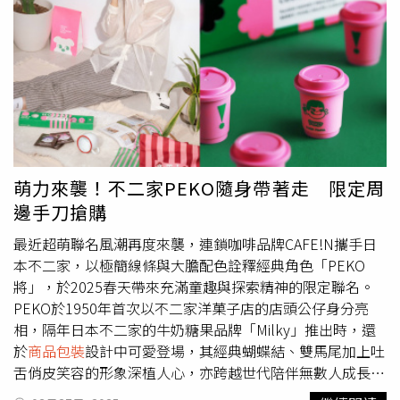
事長楊瑞昌表示：「我們相信，地方創生不只是短期專案，
準。消保官指出，5款寶寶護膚膏全成分標示字體皆小於
而是一場長期的在地承諾。我們將持續把企業的資源與經驗
1.2mm，施巴嬰兒護疹修護膏外包裝標示「護疹」等詞，涉
帶入土地，陪伴更多團隊走出自己的路，讓品牌從產地出
屬虛偽、誇大或醫療效能宣稱；舒特膚Baby舒緩護膚膏外
發，在世界被看見。」
包裝標示「遠離紅屁屁，有效降低尿布區悶癢不適」等詞，
涉屬虛偽、誇大或醫療效能之宣稱，產品登錄之全成分與外
包裝標示不符，已移請當地衛生機關要求業者限期改善。如
後續調查違規屬實，就產品登錄及標示涉違反《化粧品衛生
安全管理法》第4條及第7條之部分，可依同法第23條規定
處1萬元以上至100萬元以下罰鍰，並得按次處罰。就標示
萌力來襲！不二家PEKO隨身帶著走 限定周
涉及虛偽、誇大或醫療效能宣稱，違反《化粧品衛生安全管
邊手刀搶購
理法》第10條第1項或第2項規定部分，則可依同法第20條
規定，處4萬元以上20萬元以下罰鍰或60萬元以上500萬元
最近超萌聯名風潮再度來襲，連鎖咖啡品牌CAFE!N攜手日
以下罰鍰。消保官提醒，要改善寶寶屁屁肌膚狀況，最重要
本不二家，以極簡線條與大膽配色詮釋經典角色「PEKO
的是勤換尿布、大便後確實清潔及留意尿布材質是否透氣，
將」，於2025春天帶來充滿童趣與探索精神的限定聯名。
若有添購寶寶護膚膏（屁屁膏）產品的需求，購買時應注意
PEKO於1950年首次以不二家洋菓子店的店頭公仔身分亮
有效日期及包裝完整性，並詳細閱讀使用說明及相關警語，
相，隔年日本不二家的牛奶糖果品牌「Milky」推出時，還
開封後務必遵照使用說明妥善保存避免變質，使用後皮膚部
於
商品包裝
設計中可愛登場，其經典蝴蝶結、雙馬尾加上吐
位如有紅腫或任何不適，請立即尋求醫療協助。消保官呼籲
舌俏皮笑容的形象深植人心，亦跨越世代陪伴無數人成長。
業者應遵循《化粧品衛生安全管理法》相關規範，揭露正確
此次CAFE!N顛覆PEKO既有視覺風格，使用大量螢光色、撞