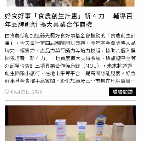
neuve惹我清爽吸油蜜粉3.5g／175元（圖／品牌提供）
好食好事「食農創生計畫」新 4 力 輔導百
年品牌創新 擴大異業合作商機
由食農新創加速器先驅好食好事基金會推動的「食農創生計
畫」，今天舉行第四屆團隊開訓典禮，今年基金會除導入品
牌力、經營力、產品力與行銷力等培力模組，協助八個入選
團隊培養「新 4 力」，也首度擴大支持系統，與旅遊平台等
外部單位簽訂三項異業合作備忘錄（MOU），未來將透過
創生團隊小旅行、在地市集等平台，提高團隊能見度。好食
好事基金會攜手高賓閣、彰化旅庫及三小市集在地組織簽署
合作備忘錄（MOU），串聯旅遊平台、市集通路與古蹟空
繼續閱讀
05月23日, 2025
間，拓展創生團隊能見度與市場機會（圖／好食好事基金會
提供）。為協助返鄉青農站穩腳跟，好食好事基金會 2022
年起以捐助人代表魏應充的故鄉彰化為起點，推出食農創生
計畫，導入豐富的加速器資源與輔導經驗，幫助地方食農產
業升級。累計三屆已輔導二十個團隊。今年入選的八組食農
團隊分別來自彰化、南投、雲林三地，包括來自彰化的「風
灣的船」、「番挖水耕農場」「新和春醬油」、「路葡萄隧