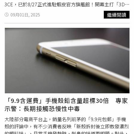
霧 80ml／1,100元（圖／取自 paulandjoe_beaute IG）YSL
3CE，已於8/27正式進駐蝦皮官方旗艦館！開幕主打「3D打
情人節限量粉銀燦光系列讓粉銀光影躍上品牌最具代表性的
亮腮紅盤」與「輕絨擁吻絨霧唇膏」，前者能一次擁有打亮
繼續閱讀
09月01日, 2025
明星
商品包裝
：以冷冽銀色折射柔粉光澤，隨光流轉，拿在
+腮紅雙重效果，讓兩頰自然透出微醺光澤；後者則是以羊
手中如珠寶般閃耀，為這抹高訂裸色增添收藏價值。金色
絨般觸感、持久顯色不顯唇紋，乾燥玫瑰與皮革暖棕等色系
YSL Cassandre Logo 如同烙印其上，讓日常美妝化身為值
直接收服少女心。更重要的是，這波彩妝強調「清冷低飽
得珍藏的高訂物件。【粉銀燦光系列】今年情人節就獻禮給
和」的新美學趨勢，完美對應台灣女孩最愛的日常妝感。
敢於擁抱內在渴望、以光芒定義自我輪廓的女性，讓每一次
3CE 3D打亮腮紅盤／670元（圖／吳雅鈴攝、品牌提供）
上妝，都是一場奢耀無畏的自我展現。YSL 時尚4色眼影盤
3CE 輕絨擁吻絨霧唇膏／610元（圖／吳雅鈴攝、品牌提
#126 奢耀粉銀／3,100元、奢華緞面絨霧唇膏／1,650元、
供）除了基本彩妝，3CE更推出「疊疊不休磁力彩盤」，能
情挑誘光蜜唇膏／1,650元、情挑誘光潤唇膏／1,580元、超
自由拼疊眼影、腮紅、修容，打造出低飽和水粉色系的清冷
模光感精華水氣墊／3,180元（圖／品牌提供）
妝感，從「玫瑰木」的溫柔氣質到「摩卡慕斯」的時尚感，
每一盤都是氛圍系女孩必收！粉體細膩、好暈染的質地設
計，也讓新手能輕鬆駕馭，無論是上課、上班還是約會都能
自然帶出韓劇女主角的柔美氣場。疊疊不休磁力眼影盤／
「9.9含運費」手機殼鉛含量超標30倍 專家
730元、疊疊不休磁力腮紅盤／600元、疊疊不休磁力修容
示警：長期接觸恐慢性中毒
盤／600元（圖／吳雅鈴攝、品牌提供）為慶祝台灣旗艦館
開幕，3CE還特別祭出9/1/~9/12限時優惠活動，全館單品
大陸部分電商平台上，銷量名列前茅的「9.9元包郵」手機
全面83折起、買兩件就送「白桃慕斯光刷具組」，指定組合
殼的評論中，有不少消費者反映「新殼拆封後立即散發濃烈
還能加碼獲得粉色網格化妝包。不只優惠吸引人，這次更是
的塑料味」，且當手機發熱時，刺鼻的味道更明顯。對此，