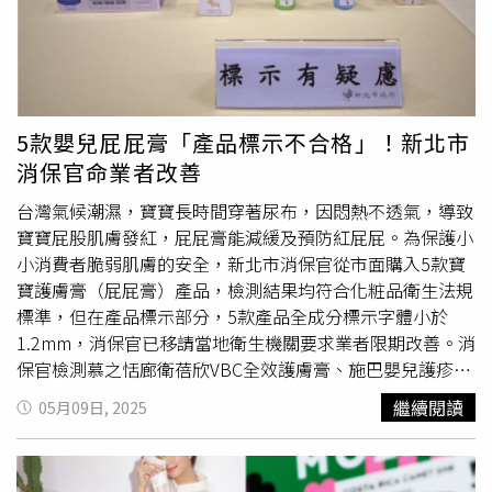
道農場」，南投的「泉發製茶廠」、「上安香菇農場」，以
及雲林的「順成油廠」、「李記烏魚子」。其中，「風灣的
船」是計畫辦理四屆以來首例整合型團隊，由第二、第三屆
及外部團隊跨界合作，共同推出魚塭餐桌活動。第四屆食農
創生計畫開訓典禮今（23）日於彰化市高賓閣舉行。計畫導
5款嬰兒屁屁膏「產品標示不合格」！新北市
入「食農新 4 力」，包括品牌力、經營力、產品力與行銷力
消保官命業者改善
等培力模組，協助創生團隊強化
商品包裝
、行銷策略與商業
思維。為強化跨域連結並擴大支持系統，現場同步完成三項
台灣氣候潮濕，寶寶長時間穿著尿布，因悶熱不透氣，導致
異業合作備忘錄（MOU）簽署，包括：• 高賓閣古蹟活化
寶寶屁股肌膚發紅，屁屁膏能減緩及預防紅屁屁。為保護小
計畫：攜手打造北彰化創生基地，與成美文化園南北雙點聯
小消費者脆弱肌膚的安全，新北市消保官從市面購入5款寶
動，提供展演、討論與團隊共學空間。• 旅庫平台合作
寶護膚膏（屁屁膏）產品，檢測結果均符合化粧品衛生法規
案：首度跨足旅遊產業，推出四條結合創生團隊的小旅行路
標準，但在產品標示部分，5款產品全成分標示字體小於
線，促進地方故事被看見。• 三小市集串聯案：與雲林在
1.2mm，消保官已移請當地衛生機關要求業者限期改善。消
地市集平台合作，拓展產品銷售與品牌曝光渠道，提升消費
保官檢測慕之恬廊衛蓓欣VBC全效護膚膏、施巴嬰兒護疹修
者接觸度。頂新和德基金捐助人代表魏應充於典禮致詞時表
護膏、貝朵親膚屁屁膏、舒特膚Baby舒緩護膚膏、貝朵親
繼續閱讀
05月09日, 2025
示，計畫初衷是希望讓願意回家的青年，不再必須北漂南
膚屁屁膏5款屁屁膏中的化粧品12項酸類及酯類防腐劑、鄰
漂，也能在家鄉扎根立業。期待基金會能將輔導經驗複製到
苯二甲酸酯類（塑化劑）、壬基苯酚（NP）及甲醛等4種成
更多縣市，帶動更多青年回鄉站穩腳步。好食好事基金會董
分含量是否超標，檢測結果均符合相關化粧品衛生法規標