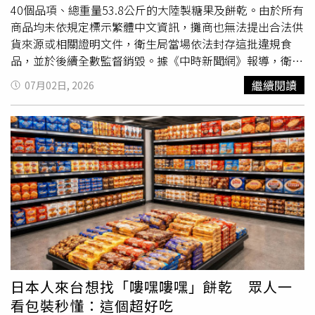
意的是，Nike原訂7月11日發售這款鞋，而7月11日正是7-
40個品項、總重量53.8公斤的大陸製糖果及餅乾。由於所有
Eleven一年一度的「7-Eleven Day」，也是全美門市舉辦
商品均未依規定標示繁體中文資訊，攤商也無法提出合法供
「Free Slurpee Day（免費思樂冰日）」等周年慶活動的重
貨來源或相關證明文件，衛生局當場依法封存這批違規食
要日子。7-Eleven認為，在品牌最具代表性的日子推出與品
品，並於後續全數監督銷毀。據《中時新聞網》報導，衛生
牌高度相似的配色鞋款，將進一步提高消費者誤認官方合作
局指出，涉案攤商已違反《食品安全衛生管理法》第22條及
繼續閱讀
07月02日, 2026
的可能性。法庭文件顯示，7-Eleven在正式提告前，曾多次
第30條規定，除了輸入食品未依規定向衛生福利部食品藥物
主動與Nike接洽，希望透過協商化解爭議，但Nike仍決定依
管理署申請查驗及申報產品資訊外，也未於
商品包裝
完整標
照原定計畫宣傳並上市，因此7-Eleven最終選擇向法院提起
示繁體中文品名、原產地、有效日期及中央主管機關公告事
商標侵權訴訟。事實上，雙方並非毫無淵源。7-Eleven曾與
項等法定內容。依照《食品安全衛生管理法》第47條規定，
Crocs、DGK等品牌推出官方聯名商品，也曾計畫與Nike合
可處新台幣3萬元以上、300萬元以下罰鍰；現場查獲的
作推出「7-Eleven × Nike SB Dunk Low」，原定配合2020
53.8公斤違規食品，則依同法第52條規定予以封存，後續並
年東京奧運上市，但最終因COVID-19疫情取消，因此此次
完成銷毀作業，以避免流入市面。事件曝光後，也在網路上
Air Max 95事件更引發外界關注。7-Eleven要求法院禁止
掀起熱烈討論。有網友質疑相關單位執法方向，直言「抓毒
Nike繼續製造、宣傳及販售這款Air Max 95，同時下令召回
駕有這麼認真，就不會有這麼多人無辜被撞死了！」認為執
並銷毀已流入市場的鞋款，並將Nike銷售該鞋款所獲得的利
法機關有「挑軟柿子吃」之嫌；也有人爆料指出，全台不少
潤、相關損害賠償及訴訟費用一併判給7-Eleven。截至目
夜市長期販售類似非法夾帶進口的大陸零食，認為這並非個
前，Nike尚未公開回應此案，而該鞋款也已自Nike官方發售
案，呼籲政府應擴大稽查範圍，全面清查相關販售情形。對
日本人來台想找「嘍嘿嘍嘿」餅乾 眾人一
頁面移除，不過部分二手交易平台仍可見相關販售資訊。法
於外界質疑，衛生局表示，未來仍將持續不定期針對夜市及
看包裝秒懂：這個超好吃
律界人士指出，若特定配色或視覺設計已長期與品牌建立高
各類食品販售場所加強食品安全稽查，維護消費者權益，同