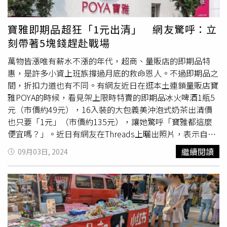
300萬元以下罰鍰。衛生局呼籲，業者應依食品安全衛生管
躍上
商品包裝
，此外，7-ELEVEN還祭出購買指定商品就有
理法第30條規定向食品藥物管理署申請查驗並申報輸入產品
機會獲得限量明星小卡、文件夾等限量贈品。（圖／寬寬整
寶雅即期品超狂「1元出清」 網友驚呼：立
有關資訊，並依食品安全衛生管理法第22條規定標示，以確
合行銷提供）
刻帶著5塊錢趕赴戰場
保產品符合我國食品安全衛生相關規定。情節重大者，並得
命其歇業、停業一定期間、廢止其公司、商業、工廠之全部
萬物皆漲唯有薪水不漲的年代，超商、量販店的即期品特
或部分登記事項，或食品業者之登錄；經廢止登錄者，一年
惠，是許多小資上班族撐過月底的救命恩人。不過即期品之
內不得再申請重新登錄。（圖／高雄市政府衛生局提供）
間，折扣力道也有不同。有網友近日在逛本土連鎖量販店寶
雅POYA的時候，看見架上限時特賣的即期品冰火啤酒1瓶5
元（市價約49元），16入裝的大包義美沖泡式奶茶出清價
也只要「1元」（市價約135元），讓她驚呼「寶雅都這麼
便宜嗎？」。近日有網友在Threads上曬出照片，表示自己
在逛苗栗的寶雅時，看到超便宜特賣商品，忍不住問：「寶
繼續閱讀
09月03日, 2024
雅即期品都那麼便宜嗎？」只見架上放的是限時特賣的即期
商品，包括奶茶包、啤酒、零食等，而照片中拍到的標價，
居然只要5元甚至1元。PO文一出，引起大票網友驚訝留
言，「太讚了吧...第一次知道寶雅有即食品」、「第一次看
到欸 是每家都有嗎？」、「從明天開始我每天下班都去逛
寶雅」、「一元真的嚇爆！」、「好誇張，下殺得比其他店