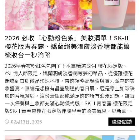
認無虞後，才上前護送周子瑜下車。當天的她一身深色服
裝，帽沿壓得極低，唯有腳上的橘黃色球鞋顯眼亮麗，成為
全身唯一不低調的亮點，卻依舊掩蓋不住巨星氣場，讓人一
眼就認出。便利商店門上貼著周子瑜的美照，十分吸睛。
（圖／郭曉芸攝）同行的子瑜媽媽則手提豹紋名牌包，母女
2026 必收「心動粉色系」美妝清單！SK-II
倆在工作人員陪同下快速步入攝影棚。整整忙碌一日後，直
櫻花版青春露、嬌蘭絕美潤膚淡香精都能讓
到晚間近8點，拍攝作業看似順利完成，才又見到周子瑜與
梳妝台一秒淪陷
媽媽及工作人員一同步出攝影棚。相較於早上全副武裝遮
掩，收工時的她已不戴帽子，神情看來輕鬆不少。一行人分
2026早春被粉紅色包圍了！本篇精選 SK-II櫻花限定版、
乘數輛車離去，而周子瑜則與媽媽同車返回住宿的飯店休
YSL情人節限定、嬌蘭潤膚淡香精等夢幻單品，從優雅櫻花
息。當時有粉絲在網路上猜測周子瑜有可能是為了與「台北
圖騰到首創微晶珍珠科技，帶妳領略高顏值與實力並存的美
101點燈活動」有關的事務才悄悄回台，但其實是為了拍攝
妝盛宴。無論是想擁有晶瑩剔透的春日肌，還是穿上如珍珠
與便利商店7-ELEVEN聯名合作的台韓美食，專屬影片也即
般的香氛薄紗，這份清單都能滿足妳的所有浪漫幻想，讓每
將上映。店內牆壁上有周子瑜的親筆簽名，吸引許多粉絲拍
一次保養與上妝都充滿心動儀式感！SK-II 青春露 櫻花限定
照。（圖／郭曉芸攝）為了TWICE即將在3月3月20日至22
版SK-II 青春露櫻花限定版伴隨早春的柔美氣息，以新面貌
日連續三天登上台北大巨蛋開唱，7-ELEVEN也將大巨蛋附
再度於台灣粉嫩登場。此次限定版以青春露經典設計為基
繼續閱讀
02月13日, 2026
近的「鑫忠孝門市」變身成為偶像主題空間，還原電視廣告
底，瓶身優雅點綴浪漫櫻花圖騰──朵朵粉嫩花瓣宛如在瓶
的拍攝場景，讓粉絲有與周子瑜一同享用美食的感受，但原
身上輕盈綻放，不僅象徵著煥然一新的蛻變與重生，更蘊含
本有消息指出「子瑜媽」黃燕玲會現身，吸引大批媒體與粉