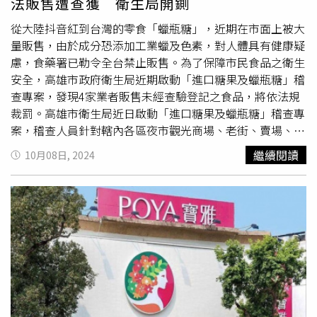
法販售遭查獲 衛生局開鍘
持，我們回到韓國後也會常常光顧7-ELEVEN的。」SUPER
從大陸抖音紅到台灣的零食「蠟瓶糖」，近期在市面上被大
JUNIOR-D&E向粉絲喊話多多光顧，這樣才會有機會跟7-
量販售，由於成分恐添加工業蠟及色素，對人體具有健康疑
ELEVEN續約。（圖／寬寬整合行銷提供）除了接下代言的
慮，食藥署已勒令全台禁止販售。為了保障市民食品之衛生
任務，接下來SUPER JUNIOR-D&E也將於今年11月在台北
安全，高雄市政府衛生局近期啟動「進口糖果及蠟瓶糖」稽
舉辦演唱會。被問到會突然直擊7-ELEVEN給粉絲們驚喜
查專案，發現4家業者販售未經查驗登記之食品，將依法規
嗎？銀赫寵粉回應：「我們D&E一直承諾會經常與粉絲們見
裁罰。高雄市衛生局近日啟動「進口糖果及蠟瓶糖」稽查專
面，現在能夠實現這個諾言，我們也感到非常幸福，未來會
案，稽查人員針對轄內各區夜市觀光商場、老街、賣場、雜
創造更多與大家見面的機會的。這次在台北舉辦演唱會的時
貨店、東南亞食品雜貨店及實體網購商店等地點、共243間
候，我們也會經常去7-ELEVEN的，如果有機會的話，到時
繼續閱讀
10月08日, 2024
商家或攤販進行查核，並抽驗蠟瓶糖、軟糖、泡泡糖、口香
候見。」東海則開玩笑的說，這次來台北辦演唱會的話，晚
糖等進口糖果，查獲4家不合格。衛生局表示，稽查人員在
上會在7-ELEVEN睡覺，「不用訂飯店了，而是住在7-
仁武區八卦夜市、大社青雲宮夜市查獲2名業者販售蠟瓶
ELEVEN！這邊要請粉絲們幫個忙，需要在7-ELEVEN準備
糖，不僅無法提供來源供應商，商品也沒有中文標示及查驗
一人用的帳篷，這樣才能睡在那裡，所以請幫忙準備一
登記，且其中1件還違規添加甜味劑。此外，瑞豐夜市1間糖
下。」7-ELEVEN自10月30日起全新企劃，將帶來最過癮的
果店也被查獲販售中國進口糖果「五彩風車果町」、「爆紅
超商韓式饗宴，一口氣推出超過10款鮮食、飲料等韓味十足
夾心泡泡糖」，業者無法提供來源廠商，
商品包裝
無中文標
的全新系列商品，就連CITY TEA、雪淋霜、思樂冰都有超韓
示及查驗登記；另左營區某知名日韓團購雜貨店，同樣販售
全新口味。同時首度與SUPER JUNIOR-D&E合作，超人氣
來路不明、未經核准進口的中國食品。衛生局已要求4家業
偶像東海、銀赫將躍上
商品包裝
，更祭出購買指定商品就有
者將商品下架銷毀，同時依食安法開罰，可處3萬元以上
機會獲得限量明星小卡、文件夾等限量贈品。銀赫、東海將