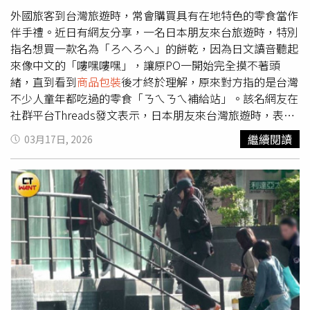
度辨識度，除商標外，也可能受到「商業外觀（Trade
時提醒民眾購買食品時，應確認商品是否具備完整的繁體中
外國旅客到台灣旅遊時，常會購買具有在地特色的零食當作
Dress）」保護。本案仍處於訴訟初期，法院尚未排定開庭
文標示，以保障自身食用安全。此外，衛生局也再次呼籲食
伴手禮。近日有網友分享，一名日本朋友來台旅遊時，特別
日期，但判決結果可能影響未來品牌推出限量配色或致敬設
品業者，若輸入食品至國內販售，應依《食品安全衛生管理
指名想買一款名為「ろへろへ」的餅乾，因為日文讀音聽起
計時，對智慧財產權及品牌識別的認定標準。7-Eleven向美
法》第30條規定，向食品藥物管理署辦理輸入食品查驗及申
來像中文的「嘍嘿嘍嘿」，讓原PO一開始完全摸不著頭
國聯邦法院提告，要求Nike召回、銷毀涉案鞋款並賠償損
報產品相關資訊，並依同法第22條完成商品標示，確保產品
緒，直到看到
商品包裝
後才終於理解，原來對方指的是台灣
失。（圖／翻攝自X，@DallasExpress）
符合我國食品安全衛生規範，以免觸法受罰。
不少人童年都吃過的零食「ㄋㄟㄋㄟ補給站」。該名網友在
社群平台Threads發文表示，日本朋友來台灣旅遊時，表示
想買一款叫做「ろへろへ」的餅乾當作伴手禮，但他怎麼想
繼續閱讀
03月17日, 2026
都不知道是哪一種商品。直到兩人在超市看到實際
商品包
裝
，才終於解開謎團。原來，日本朋友所說的「ろへろ
へ」，其實是把注音符號「ㄋㄟㄋㄟ」用日文方式念出來。
當看到零食包裝上的注音字樣後，原PO才恍然大悟，對方
想找的其實是台灣常見的零食「ㄋㄟㄋㄟ補給站」。也有網
友分享過類似經驗，日本朋友來台旅遊時也曾詢問想找「嘍
嘿嘍嘿」餅乾，起初同樣讓人難以理解。直到對方寫下「ろ
へろへ」字樣後，才讓人聯想到注音符號「ㄋㄟㄋㄟ」，最
終順利找到商品。「ㄋㄟㄋㄟ補給站」是許多人的童年回
憶。（圖／翻攝YAHOO購物）相關貼文曝光後引發網友熱