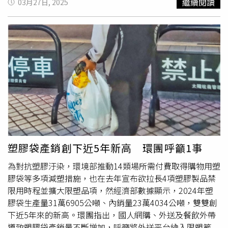
繼續閱讀
03月27日, 2025
與淺顯易懂之
商品包裝
標示予消費者，並將商品資訊登錄於
色、亮色與炫光效果，將回憶中牛奶糖糖果紙上的小花朵元
衛生福利部食品藥物管理署化粧品產品登錄平台系統供民眾
素提取出來，推出多款限定餐飲與時髦周邊，相信會吸引不
查詢，以維護消費者購買及使用權益。
少粉絲收藏。一盒8入的「PEKO樂萃紅茶」萃取來自斯里
蘭卡產區的高品質茶葉（左，320元）、「濾泡咖啡」。
（55元／包、會員價35元，圖／CAFE!N提供）在全新推出
的聯名周邊中，以可愛杯身造型登場的「哥斯大黎加 莫札
特蜜處理 凍乾咖啡」，使用葡萄乾蜜處理屬雙重發酵技
術，帶出類似白葡萄酒的清爽酸甜，其在-40度環境下以48
小時真空冷凍乾燥處理，能完整保留咖啡原始風味、還原現
磨手沖咖啡，也方便大家隨時隨地輕鬆喝；另外還有
「PEKO中淺焙」和「POKO中焙」兩款濾泡式咖啡，分別
為肯亞AA水洗處理、瓜地馬拉安堤瓜，並推出會員超值嘗鮮
塑膠袋產銷創下近5年新高 環團呼籲1事
價每包只要35元；「樂萃紅茶包」也換上炫光紫色外衣，加
為對抗塑膠汙染，環境部推動14類場所需付費取得購物用塑
上彩橘與粉草綠的撞色圖素，可愛值爆表；另也推出兼具實
膠袋等多項減塑措施，也在去年宣布欲拉長4項塑膠製品禁
用性的「多功能儲物罐」，適合存放咖啡、零食或小物件。
限用時程並擴大限塑品項，然經濟部數據顯示，2024年塑
一系列PEKO限定餐飲。（圖／CAFE!N提供）可隨身折疊攜
膠袋生產量31萬6905公噸、內銷量23萬4034公噸，雙雙創
帶的「PEKO迷你環保袋」（左，350元、會員價190元）、
下近5年來的新高。環團指出，國人網購、外送及餐飲外帶
「PEKO多功能儲物罐」。（620元、會員價450元，圖／
導致塑膠袋產銷量不斷增加，呼籲將外送平台納入限塑範