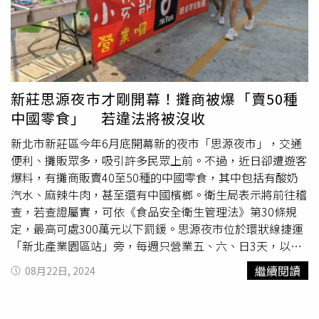
的即期還狂，第一次知道寶雅有，感謝提供資訊」、「立刻
帶著5塊錢趕往戰場！」也有許多過去曾在寶雅撿到便宜的
網友現身說法：「上次看到剩1天過期的維力炸醬麵（5包裝
1袋的）1元」、「之前有買過OOHA氣泡水才4元而已」、
「買過魔爪大瓶3塊」。有過去曾在寶雅任職過的網友指
出，這些「超強力折扣」確實是真的，不過寶雅的即期品
新莊思源夜市才剛開幕！攤商被爆「賣50種
「真的也是很即期」，常常有離保存期限只剩下2、3天的產
中國零食」 若違法將被沒收
品用超便宜的價格特賣。不過這些網友也指出，很多
商品包
裝
上的保存期限只是建議參考，沒開封的話實際上都可以再
新北市新莊區今年6月底開幕新的夜市「思源夜市」，交通
撐上幾週到幾個月。再說，就算有些即期商品真的打開發現
便利、攤販眾多，吸引許多民眾上前。不過，近日卻遭遊客
變質，以這種超低價格買下來也「便宜到不會心疼」。這些
爆料，有攤商販賣40至50種的中國零食，其中包括有酸奶
店員網友還指出，「寶雅有即期品很久了啦！通常依照有效
汽水、麻辣牛肉，甚至還有中國檳榔。衛生局表示將前往稽
期限的遠近，分為批價的3折、1折跟1元，大家常常沒看到
查，若查證屬實，可依《食品安全衛生管理法》第30條規
就是被買光啦」。不過他們也指出：「有些買斷商品才會這
定，最高可處300萬元以下罰鍰。思源夜市位於環狀線捷運
樣出清，每次商品都不一樣也不一定會有，一切都是緣
「新北產業園區站」旁，每週只營業五、六、日3天，以美
分。」
食攤位為主，有超過上百個攤商進駐。近日有民眾發現，思
繼續閱讀
08月22日, 2024
源夜市裡有攤商涉嫌販賣中國零食，種類多達40至50種，
並以散裝方式用成迷你包販賣，該攤商還掛著「抖音、小紅
書糖果零食販售」布條吸引民眾。新北市衛生局表示，中國