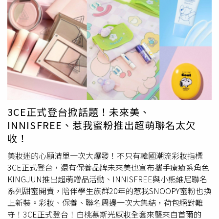
著由青春露為肌膚帶來的晶瑩剔透，令肌膚如春日櫻花般煥
絲等候，雖然到最後子瑜媽媽並沒有出現，不過現場商品與
發透亮光彩，自信迎接踏春賞櫻時節的到來。SK-II 青春露
各式限量小物仍讓眾人駐足觀賞搶拍。多款美食
商品包裝
上
櫻花限定版230ml／6,900元（圖／品牌提供）嬌蘭 花草水
均印有周子瑜的照片。（圖／郭曉芸攝）限量周邊小物值得
語潤膚珍珠淡香精採用全球首創微晶珍珠科技的首款養膚級
收藏。（圖／郭曉芸攝）
香氛，將高濃度香氛精華封存於微晶珍珠中；無酒精水基底
香氛創造前所未有的香氛與養膚體驗。花草水語潤膚珍珠淡
香精推出三款香調：漫天繁花、晨霧玫瑰及琢白岩蘭，將花
草水語系列三款經典熱賣香氛結合養膚效果，輕柔按摩於肌
膚，香氣立即綻放，瞬間保濕肌膚、香氣持久馥郁，形成如
第二層肌膚般的香氛薄紗。其中漫天繁花與晨霧玫瑰兩款外
3CE正式登台掀話題！未來美、
觀都是充滿夢幻少女心的粉紅色，讓人一眼看了就愛上，每
INNISFREE、惹我蜜粉推出超萌聯名太欠
天使用都有好心情，還可以用在頭髮上變髮香。嬌蘭 花草
收！
水語潤膚珍珠淡香精 125ML／6,450元（圖／品牌提供）
PAUL & JOE 粉紅櫻花限量保濕香氛噴霧這款香氛以淡雅櫻
美妝迷的心願清單一次大爆發！不只有韓國潮流彩妝指標
花為主調，由清新的佛手柑與果甜輕盈揭幕，中調綻放細緻
3CE正式登台，還有保養品牌未來美也宣布攜手療癒系角色
花香層次，最後以雪松、麝香留下從容餘韻。瓶身延續法式
KINGJUN推出超萌贈品活動、INNISFREE與小熊維尼聯名
復古美學，採磨砂玻璃搭配經典西洋菊浮雕與金邊設計，將
系列甜蜜開賣，陪伴學生族群20年的惹我SNOOPY蜜粉也換
春日氣息完美封存，整體設計極具藝術美感和法式浪漫氛
上新裝。彩妝、保養、聯名周邊一次大集結，荷包絕對難
圍，令人愛不釋手。PAUL & JOE 粉紅櫻花限量保濕香氛噴
守！3CE正式登台！白桃慕斯光感妝全套來襲來自首爾的