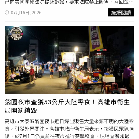
已向美國聯邦法院提起訴訟，要求法院禁止販售、召回並銷
毀鞋款，同時求償損失及交出相關銷售獲利。7-Eleven認為
繼續閱讀
07月16日, 2026
Nike新鞋配色與品牌識別過於相似，要求法院禁止販售並銷
毀鞋款。（圖／翻攝自X，@JustFreshKicks）綜合《The
Dallas Express》、OregonLive等外媒報導，7-Eleven於7
月1日向美國德州北區聯邦地方法院提告，主張Nike侵犯其
長年使用的「Tri-Color Mark（三色商標）」，也就是由
橘、綠、紅三色構成的品牌識別。7-Eleven表示，這套配色
多年來廣泛運用於門市招牌、廣告、
商品包裝
及周邊商品，
早已與品牌建立高度連結。根據訴狀內容，Nike推出的Air
Max 95 Big Bubble Sport Green採用與7-Eleven極為相似
的三色條紋設計，涉嫌刻意模仿品牌形象，藉此提升鞋款話
題與市場關注度。7-Eleven更指控，Nike是「明知、蓄意且
惡意」利用其品牌識別，試圖讓消費者誤認鞋款與7-Eleven
翁園夜市查獲53公斤大陸零食！高雄市衛生
存在合作、授權或官方認可關係。7-Eleven指出，市場上已
局開罰銷毀
有商品介紹及媒體報導直接將這雙鞋稱為「7-Eleven鞋」，
甚至形容其設計靈感來自7-Eleven，顯示市場已出現實際混
高雄市大寮區翁園夜市近日爆出販售大量來源不明的大陸零
淆，也成為提告的重要依據。公司強調，雙方目前並沒有任
食，引發外界關注。高雄市政府衛生局表示，接獲民眾陳情
何聯名合作，因此必須透過法律行動維護品牌權益。值得注
後，於7月1日派員前往夜市進行突擊稽查，現場查獲超過