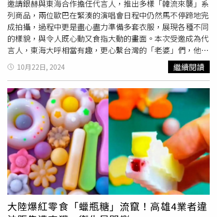
加快輔導循環容器產業，否則環境部擴大禁限用範疇將再次
邀請銀赫與東海合作擔任代言人，推出多樣「韓流來襲」系
感瞬間Up Up；4/7 起將再推出第二波滿額贈好禮「輕巧摺
失敗。環境部長彭啓明表示，近年產業回流，新冠肺炎疫情
列商品，兩位歐巴在緊湊的演唱會日程中仍然馬不停蹄地完
疊購物袋」，此次P助和粉紅兔兔化身購物袋上的超萌印
使民眾外送、塑膠使用量大幅增加，至今沒有太大改變，減
成拍攝，過程中更是盡心盡力準備多套衣服，展現各種不同
花，適合各種逛街購物場合使用。活動期間凡至全台藏壽司
塑需要花一些時間推動。環境部資源循環署長賴瑩瑩補充，
的樣貌，與令人既心動又食指大動的畫面。本次受邀成為代
分店當日單筆消費折扣後滿1,200元，按讚官方FB、IG，並
減少購物用塑膠袋、賣場塑膠包膜、網購及食品包裝等塑膠
言人，東海大呼相當有趣，更心繫台灣的「老婆」們，他表
加入藏壽司官方Line好友與綁定會員，即可獲得限量粉嫩好
使用，牽涉民眾生活習慣，較難馬上改變，故未來提出的新
示：「雖然我們無法經常來，但透過這次7-ELEVEN的廣
禮，數量有限、送完為止。另外即日起藏壽司也推出5款期
繼續閱讀
10月22日, 2024
減塑里程碑，著重示範減塑及推廣替代塑膠的製品，例如建
告，能將我們的氣息留在大家身邊，所以覺得很開心。如果
間限定的新餐點，包含營養價值豐富的「蒜香辣油白子海苔
立指引，輔導業者減少賣場塑膠袋及包裝數量。
大家想念我們，可以透過廣告看看我們的樣子，這樣我們也
包」、酥脆內嫩的「酥脆狹鱈佐塔塔醬（一貫）」、肉質軟
會覺得很有意義，非常感謝這次也能與大家一起。」銀赫則
嫩的「炙烤銀鮭握壽司」，以及頗獲好評的「醬煮花蛤軍
說自己本來就很喜歡超商，「現在能這樣拍攝7-ELEVEN的
艦」和「日本竹筴魚（一貫）」，準備好要征服老饕們的味
廣告，真的感到非常幸福。希望透過這個緣分未來能有更多
蕾。
的合作機會，也希望這對粉絲們來說是一個好的禮物也是一
種驚喜」。對於本次7-ELEVEN與SUPER JUNIOR-D&E合作
推出的「韓流來襲」系列商品，銀赫說道能夠向大家介紹韓
國美食感到很開心：「這些也是我們平時愛吃的食物，所以
希望粉絲們也能品嚐看看。」東海不忘代言人的身份向粉絲
喊話，爲這次的合作大力宣傳：「我們也會更加努力的透過
7-ELEVEN與大家一起創造美好的回憶。還有大家要多多光
大陸爆紅零食「蠟瓶糖」流竄！高雄4業者違
顧，我們才會有機會跟7-ELEVEN續約，所以請大家多多支