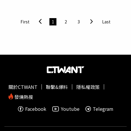
零食若要在台販售，必須先向衛福部食品藥物管理署申請
「專案輸入」，並在
商品包裝
上以繁體中文標示台灣進口商
相關資訊，才能合法販售。衛生局強調將派人前往稽查，若
First
1
2
3
Last
查證屬實，該攤販違反《食安法》規定，可處3萬元以上至
300萬元以下的罰鍰外，並沒收其商品。
關於CTWANT
聯繫&爆料
隱私權政策
發燒熱搜
Facebook
Youtube
Telegram