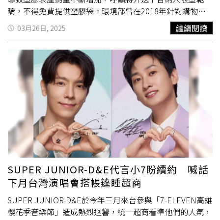
CAFE!N提供）其他餐飲部分以咖啡、日式、牛奶與草莓為
疇，不得免費提供塑膠袋。環境部曾在2018年針對購物用
關鍵字，首度推出奶昔商品「草莓 OREO奶昔」，透過酸甜
塑膠袋、塑膠吸管、一次用外帶飲料杯、免洗餐具，宣示
草莓果泥與牛奶霜淇淋融合，呈現絲滑香甜的風味，再點綴
繼續閱讀
03月26日, 2025
2020年部分限用、2025年全面限用、2030年全面禁用的目
OREO碎片增添口感；另外還有以特選草莓果醬與煉乳搭配
標，環境部將在今年上半年提出新的減塑里程碑，包含期程
CAFE!N世界冠軍拿鐵的新品「草莓煉乳拿鐵」，濃醇奶香
從2030年拉長至2035年、擴大限用品項。近5年塑膠袋生產
與果酸層層交融，再現草莓牛奶糖的迷人滋味；「葡萄柚紅
及內銷量。看守台灣協會祕書長謝和霖分析，塑膠袋產量、
玉紅茶」則是入口果香明亮、尾韻甘甜溫潤；還有外酥內嫩
內銷量創下5年來的高峰，主因並非
商品包裝
袋，而是民眾
的「厚脆豬排堡」，搭配香柚醬、起司片與新鮮蔬菜，具有
喜愛網購及使用外送平台、外帶餐食，其中網購包裝減量，
爽脆口感與豐富層次。品牌設計的兩款帆布包結合條紋圖案
環境部雖要求大型業者需符合指定的減量目標，但未擴及至
與俏皮圖像，特別設計的肩背帶長度搭配度高，使其既有個
中、小型賣家，外送平台、外帶用塑膠袋，目前則看不見相
性又不會過於浮誇，適合日常使用；環保版藍紅塑膠袋也是
對應的管制。他表示，環境部過去曾與台南市政府合作推廣
此次新亮點，復刻水果攤半斤花袋輕巧登場，不論是買蛋、
「環保外送」，開放民眾在配合的店家訂外送，可選擇循環
買咖啡還是買早餐都很適合，還能增添一絲可愛感。藏壽司
容器盛裝餐飲，然歸還點有限及循環容器服務成本高，只要
「卡娜赫拉的小動物」滿額贈活動將分批推出「醬油碟二入
補助花完，一切就回復原狀，環境部應直接請外送平台要求
組」、「輕巧摺疊購物袋」。（圖／藏壽司提供）藏壽司3
SUPER JUNIOR-D&E代言小7盼續約 喊話
上架店家不得免費提供塑膠袋及免洗餐具，並建立回收系
月推薦季節限定餐點。（圖／藏壽司提供）另外藏壽司則帶
下月台灣演唱會搭帳篷睡超商
統，提供民眾使用循環容器服務的選項。綠色和平減塑專案
來第三波「卡娜赫拉的小動物」初春滿額贈活動，首先3/31
主任張凱婷指出，許多國家均認為應將減少塑膠生產涵蓋在
SUPER JUNIOR-D&E於今年三月來台參與「7-ELEVEN高雄
將先推出居家好物「醬油碟二入組」，碟底圖案印有蓋披著
打擊塑膠汙染的範疇，台灣應盡快提出塑膠減產政策，同時
櫻花季音樂節」造成熱烈迴響，統一超商看準他們的人氣，
新鮮鮪魚的呆萌P助和鮮蝦棉被的粉紅兔兔，讓人用餐幸福