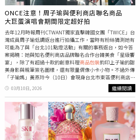
烈討論，吸引28萬人瀏覽。許多留言表示，「好好笑，這個
ㄋㄟㄋㄟ是注音符號啦」、「這個很好吃，日本朋友懂
ONCE注意！周子瑜與便利商店聯名商品
吃」、「這個口味很接近北海道農業學校牛奶餅，只不過口
大巨蛋演唱會期間限定超好拍
感較硬，日本人會喜歡」、「的確是ろへろへ沒錯......」、
「一直以為是日本的餅乾，很好吃」、「我小時候也一直以
去年12月時報周刊CTWANT獨家直擊韓國女團「TWICE」台
為那是ろへろへ」。
灣成員周子瑜低調返台進行拍攝工作，當時有粉絲猜測她有
可能為了與「台北101點燈活動」有關的事務返台，如今答
案揭曉：她與知名便利商店品牌聯名合作台韓美食「星級饗
宴」，除了有超過十款的創意料理
商品包裝
鈞印上子瑜的甜
美身影與親筆簽名圖樣，還有限量偶像小卡小物。不過外傳
「子瑜媽」黃燕玲今（10日）會現身台北市東區便利商店站
台，吸引不少媒體與粉絲等候，但最後是烏龍傳言。收工時
繼續閱讀
03月10日, 2026
的周子瑜沒戴帽子，在媽媽的陪伴下神情看來放鬆不少。
（圖／本刊攝影組）去年12月10日上午，本刊捕捉到才剛
結束香港巡演的周子瑜，和媽媽黃燕玲一同現身台北市內湖
某攝影棚，全程伴隨多名保鑣與工作人員戒備，顯見行程高
度保密。早上九點多便有兩輛黑色賓士廂型車從其下榻的飯
店出發直奔攝影棚。車隊抵達後工作人員還先下車確認環
境，前車保鑣也立刻指示後車司機暫勿開門，待周邊安全確