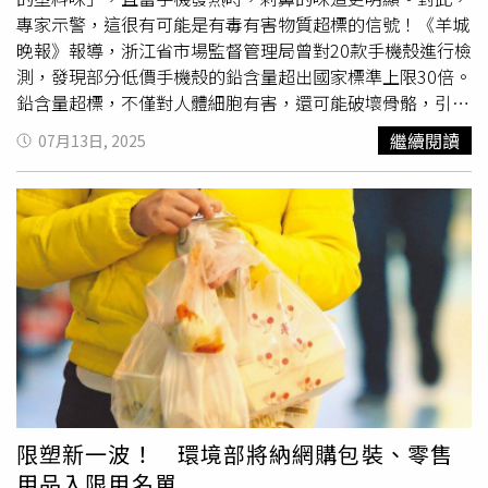
品牌第一次在台灣推出限定週邊，讓粉絲不需要飛韓國也能
專家示警，這很有可能是有毒有害物質超標的信號！《羊城
體驗最潮韓妝氛圍，熱度可說是絕對爆表。9/1~9/12推出多
晚報》報導，浙江省市場監督管理局曾對20款手機殼進行檢
項開幕優惠活動，想入手3CE的女孩千萬別錯過這個好機
測，發現部分低價手機殼的鉛含量超出國家標準上限30倍。
會。（圖／品牌提供）未來美× KINGJUN：聯名贈品超萌
鉛含量超標，不僅對人體細胞有害，還可能破壞骨骼，引發
必搶保養品牌未來美MIRAE這次找來人氣角色KINGJUN合
腎衰竭。一些廉價手機殼，甲醛、苯系物超標，並伴有刺鼻
繼續閱讀
07月13日, 2025
作，將「毛毛雲朵」和「病毒花」化身成娃娃吊飾、野餐墊
氣味，長期接觸則會引發慢性中毒。專家表示，選購手機殼
與保溫杯等限量贈品，只要消費滿額或購買指定組合就能把
應優先選擇液態矽膠或TPU材質，認明3C認證、執行國標
療癒小物帶回家，收藏控怎麼可能不心動？特別是吊飾採用
《手機殼套通用技術要求》的產品。避免購買外觀花哨、價
絨毛材質，搭配可愛笑臉，無論掛在包包或鑰匙上都超吸
格過低的「三無」產品。新殼使用前可用清水沖洗，並通風
睛，讓日常保養多了一點可愛陪伴感。全館消費滿1,200元
放置1週，且建議定期更換。別讓幾塊錢的手機殼，成為影
就送KINGJUN聯名娃娃吊飾，療癒紫毛＋招牌笑臉，每個
響健康的大麻煩。專家指出，目前手機殼未被列入強制性認
細節都讓人一秒融化>////<。（圖／品牌提供）另外像是野
證商品目錄，大量「三無」產品（無廠名、無質檢、無標
餐墊跟保溫杯這些超可愛的聯名小物可以怎麼免費帶回家
準）通過電商管道流入市場。消費者僅憑網頁圖片難以判斷
呢？小編大推這款「早C晚A超值囤貨組」，除了能囤齊明
材質優劣，部分商家還透過環保材料、無毒無味等虛假宣傳
星美白與A醇精華，就有加贈棋盤格設計的野餐墊；而
誤導消費者。手機殼是用於保護手機外部的配件，如今很多
「PDRN外泌體精華大容量組」則是附贈KINGJUN霓光綠保
人每天都手機不離手，如果使用的手機殼質量不過關，可能
溫杯。從實力派保養到聯名萌物一次到位，不只照顧膚況，
會悄悄損害健康。那麽，如何才能選到安全的手機殼？1、
限塑新一波！ 環境部將納網購包裝、零售
更讓生活隨時充滿療癒小確幸。早C晚A超值囤貨5件組加贈
看材質優先選購液態矽膠或TPU手機殼，這2種材質通常無
用品入限用名單