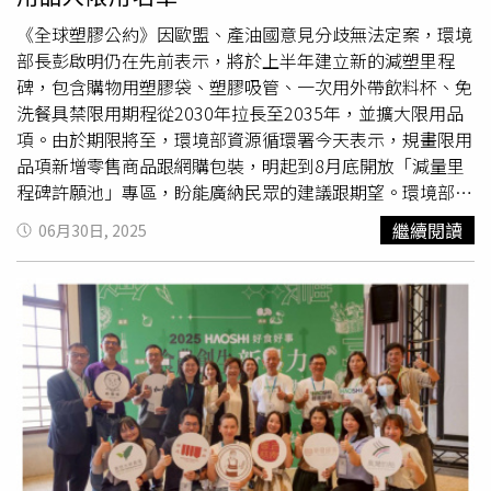
KINGJUN獨家聯名野餐墊／4,180元（圖／品牌提供）
異味，捏起來軟但有韌性。如果手機殼有刺鼻異味，或手感
PDRN外泌體精華大容量囤貨組加贈KINGJUN獨家聯名保溫
過於黏膩、掉色，且邊緣毛刺過多、按鍵卡頓，可能屬於劣
《全球塑膠公約》因歐盟、產油國意見分歧無法定案，環境
杯／5,580元（圖／品牌提供）INNISFREE ×小熊維尼：夏
質手機殼，不建議購買。2、認標準優先選擇標有3C認證、
部長彭啟明仍在先前表示，將於上半年建立新的減塑里程
日防護療癒升級INNISFREE今年攜手經典角色「小熊維尼」
執行國標《手機殼套通用技術要求》的產品。正規手機殼通
碑，包含購物用塑膠袋、塑膠吸管、一次用外帶飲料杯、免
推出限定系列，把防曬、蜜粉、火山泥面膜等熱賣
商品包裝
常會在包裝上註明材質，如食品級矽膠等。國家標準GB
洗餐具禁限用期程從2030年拉長至2035年，並擴大限用品
成滿滿童趣插畫，不只外型超療癒，更強調實力派功效！像
4806.7-2023要求用於食品的塑料主要應當滿足遷移率的要
項。由於期限將至，環境部資源循環署今天表示，規畫限用
是「維他命C亮白潤色防曬霜」，一抹就能打造蜜桃光澤
求，即塑料製品向食物遷移的化學物質不能超標，以確保安
品項新增零售商品跟網購包裝，明起到8月底開放「減量里
肌；「綠茶玻尿酸保濕防曬精華」則以高效保濕成分讓肌膚
全性。消費者可留意
商品包裝
上的該執行標準，優先選購。
程碑許願池」專區，盼能廣納民眾的建議跟期望。環境部原
在艷陽下依舊水潤。這回不只是單純「可愛加分」，而是把
3、避雷區外觀花俏、毛茸茸還便宜的手機殼，往往暗藏健
先規畫，購物用塑膠袋、塑膠吸管、一次用外帶飲料杯、免
繼續閱讀
06月30日, 2025
日常防護升級成一場帶著維尼陪伴的幸福儀式。《小熊維尼
康隱患。若手機殼只有輕微塑料味，且通風半天後味道可消
洗餐具2025年限用、2030年全面禁用，彭啟明去年表示，
❤INNISFREE聯名系列》共推出七款夏日必備的明星商品，
散，問題不大。專家提醒，即使購買正規產品，長時間使用
將在今年上半年更新這些規劃，包含減塑期程延長至2035
全系列將於9/1正式上市，同步於全台INNISFREE門市、官
後也可能因磨損、老化等原因導致有害物質釋放。為了安全
年、新增限用品項。環境部資源循環署今天表示，新增的限
方網站、官方線上通路及寶雅、康是美限量販售。（圖／品
起見，建議大家定期更換手機殼。
用品項為零售
商品包裝
及網購包裝，針對零售
商品包裝
的減
牌提供）惹我× SNOOPY：20年經典蜜粉換新裝平均每分
量方向為包裝減量、袋膜使用替代材質、外包裝100％可回
鐘就能賣出一顆的惹我清爽吸油蜜粉，換上了SNOOPY限定
收；網購包裝的減量方向為包裝減量、使用循環箱、使用可
新衣，推出紅色「Fine厭世版」和黃色「Cool酷版」，用繽
回收包材。循環署表示，明天起到8月底開放「減量里程碑
紛表情展現Z世代的自我態度。除了粉質細膩、抗菌配方、
許願池」專區，希望民眾能針對限用的塑膠製品包含塑膠
控油效果外，還能當乾洗髮救援塌瀏海，本來就已經很實
袋、免洗餐具、飲料杯、吸管、新增納入的零售商品與網購
用，這次又有了SNOOPY加持，注定再度掀起搶購潮！
包裝，提供具體建議跟期望。