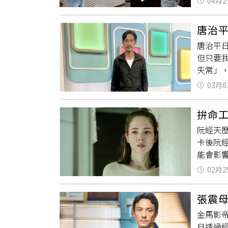
04月2
棄，堅
整整一
唐治
演戲的
唐治平
經歷母
但只要
演員後
失常」
出嬸嬸
那是他
活、找
03月0
五官，
媽以我
我驗D
拚命
事件發
阮經天
一間屋
卡後阮
知夢，
能會影
孩。」
她的她
02月2
掉了！
到角落
張震
后。李
金馬影帝
程彬，
日透過
戰爭等