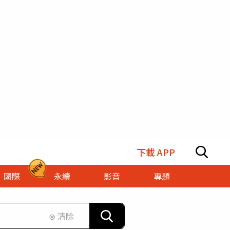
下載 APP
國際
永續
影音
專題
⊗ 清除