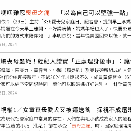
話PO網公審。餘男表示，事發至今院方及劇組不僅沒有主動出面
除影片，讓他氣憤直呼「現在我母親已經去世了，就想要一個公
依哽咽難忍
喪母之痛
「以為自己可以堅強一點
張，哪個醫院這麼隨意」、「沒有人性的劇組建議封鎖」、「沒
依今（29日）主持「336愛奇兒家庭日」記者會，提到早上李
性的劇組拍出來的劇誰看啊？醫院處理事情的態度也不端正。」
媽媽選在今天早上離開，不好講病情，媽媽年紀也大了，快要83
給劇組拍攝恐有不妥，「在ICU拍戲真的合適嗎？！」、「劇組
用我們的方式來陪伴她。」李明依說，當年從美國回來以後，就一
、「直接讓劇組進去，我看這間醫院該查查了。」
回來，媽媽一直跟我住，20年來過得很幸福」，感恩這些年可以
9日, 2024
來後，就跟媽媽同住了20年，母女感情相當好。（圖／翻攝自李
實家人對於媽媽的病況心裡都早有準備，她說一家是基督徒，媽
晉爆喪母噩耗！經紀人證實「正處理身後事」：讓
會，「感謝神給我這樣一個媽媽， 昨天晚上所有的親戚跟孫子在
邱鋒澤、陳零九、黃偉晉、小賴（賴晏駒）及婁峻碩所組成的人
個追思禮拜」。對於受訪時難忍傷痛險些淚崩，李明依直言：「自己
陪伴粉絲迎接新年，不過2024年才剛過不久，成員黃偉晉今（
她透露媽媽應該是沒有遺憾的，也非常感謝媽媽這些年來的教養
大家可以給予空間跟時間，讓他可以跟媽媽好好告別。」針對黃
像她」。先前李明依因甲狀腺癌和頸椎頸椎間盤突出做了2次手術
目前偉晉與家人一起處理媽媽身後事，希望大家可以給予空間跟
，「我現在就是要長期吃藥，還要定期回診、抽血檢查」。
6日, 2024
系列黑白獨照，發文盼遠離破碎的自己，似乎是在傾吐心中的
喪
ne）事實上，黃偉晉日前才在臉書曬出一系列黑白獨照，發文感慨
探視權1／女童喪母愛犬又被逼送養 探視不成還
外的驚喜，很珍惜且用心對待了，至少沒有愧對這些幸運。」他
成為現代社會家庭中常見的存在，人們在與毛小孩成為家人的過
自己，「要面對的事太多了，還在恢復時又被一擊，多痛我都會
當年12歲的小乃（化名）卻在承受「
喪母之痛
」時，因家庭環境
母之痛
。