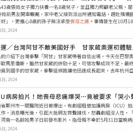
左）日前還敬業出席活動。（圖／報系資料照）事實上，張翰昨（
名43歲張姓女子獨力扶養一名8歲兒子，並且獨力照顧老父親，是
間他臉上掛著笑容，也敬業回答記者提問，看不出他正在經歷
喪
歲許姓前男友開車輾斃，家中老父接到派出所通知電話，趕赴殯儀
這個字，在拍完戲之後也對生命有不同的體會。據《壹蘋新聞網
不好」，更擔心8歲的孫子無法承受
喪母之痛
。事情發生在10月
否因喪母排開，他說他還可以，不過心情確實有受到影響，會把
的貨運行，目睹許男在車內密會新女友，上前質問時因許男欲驅車
的關心與慰問。懇請認識母親的朋友為她送上祝福，也請體諒我
2日, 2024
全身多處骨折、臟器破裂，最終不治。據《三立新聞網》報導，張
若造成任何不便，敬請見諒。」張翰在喪母後昨（18）日仍敬業
照顧老父親，一家的經濟重擔全在她身上。張女父親接獲派出所
、張翰與張震的母親趙欣然女士，曾任教於靜心小學當體育老師
奧運／台灣阿甘不敵美國好手 甘家葳奧運初體驗
兒儘管獨力扶養孩子，還一肩挑起家計，但她從來不喊苦。又感
星二代感到壓力非常大，趙欣然有暖心鼓勵她，「我也是星媽，
員的介紹下台灣拳擊「阿甘」甘家葳帶著自信出場，今天在巴黎奧運
。張父表示，接獲警方通知後曾經致電許男「為何如此狠心？」
過這個故事。張震和張翰兄弟倆合寫追思文悼念亡母。（圖／攝
手歐馬里瓊斯，雖然甘家葳的拚勁十足，可惜攻擊成效不足，最終
到許男，但對方非但沒有道歉，連打招呼都沒有。據了解，今年5
練員到國手的甘家葳，拳擊這條路讓他迅速成長起來，去年杭州
宮妻子之外，還有不少「女友」，他也習慣周旋在眾女友之間，
勢過重直接停止他的參賽權，飲恨銀牌。此役，甘家葳雖然身高
，訊後被警方依過失致死、殺人罪移送，複訊後檢方聲押獲准。
1日, 2024
中對手，可惜第一回合的有效擊中次數不如瓊斯，45比50落敗
對手的身體展開近身攻擊，然而瓊斯絲毫不給他機會，不斷移動
CU病房拍片！她喪母悲痛爆哭…竟被要求「哭小
50再敗。落入絕境的甘家葳，在第三回合必須重創對手才行才能
南省鄭州市一間醫院近日被爆出，有劇組租借加護病房（ICU）
間就在這種情況下消耗殆盡，最終甘家葳45比50飲恨落敗。
工作，消息曝光後，引起大批網友齊聲撻伐，怒轟劇組沒人性，
，河南一名餘姓男子日前發布影片，指母親不幸於5月31日當晚
失聲痛哭，怎料卻被一旁在ICU拍攝的劇組人員上前斥責「能哭
5日, 2024