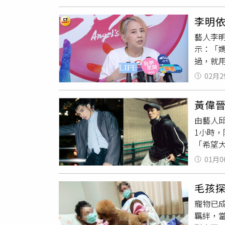
錄下對
求他刪
李明
這麼囂
藝人李明
種沒人
示：「
線，租借
過，就
快？」
從美國
02月2
美國回
房，其
黃偉
辦追思
由藝人
她做一
1小時，
點。」
「希望
全沒有
關心，
況還好
01月0
曬出一
Way
毛孩
很多意
寵物已
破碎的
羈絆，
中的
喪