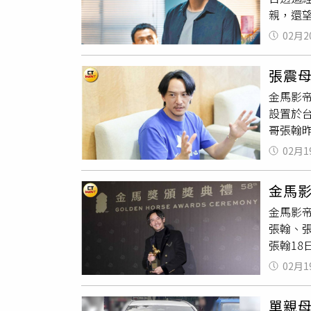
親，還
有慣性
劇，也
星古天
02月2
敬業回
發現整
愛的母親
救急，
張震
年3月
金馬影
眷向您
設置於
翰哥感
哥張翰
並沉澱
會，低
提供）
02月1
「目前
多時間
金馬
金馬影
張翰、
張翰1
義撰寫，
02月1
我們將於
緬懷追
單親母