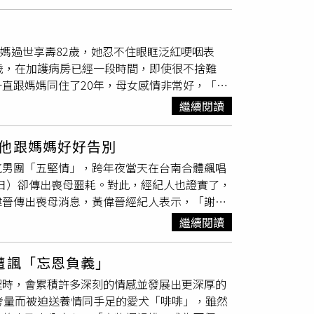
協商，傳媒公司人員還假冒醫院負責人，私下要
開的道歉。」對此，網友紛紛痛斥，「哪個劇組
」
有同情心也應該有基本的尊重吧」、「離譜！這
媽媽過世享壽82歲，她忍不住眼眶泛紅哽咽表
另外也有人質疑，加護病房是搶救生命的最前
歲，在加護病房已經一段時間，即使很不捨難
能進ICU已經很離譜了，哪家醫院這麼想賺外
直跟媽媽同住了20年，母女感情非常好，「我
跟兒子、弟弟一起陪著媽媽生活。李明依當年從
繼續閱讀
明依臉書）李明依表示過年前媽媽就進加護病
媽的後事一切從簡，不設靈堂、之後會在教堂舉
他跟媽媽好好告別
病床旁邊做了一個家庭禮拜，之後會再選一天為
氣男團「五堅情」，跨年夜當天在台南合體飆唱
也滿shock我的軟弱，以為自己可以堅強一
6日）卻傳出喪母噩耗。對此，經紀人也證實了，
，「她對大家都很有愛心、很有耐心，這點我完
偉晉傳出喪母消息，黃偉晉經紀人表示，「謝謝
，在頸椎放4節人工椎間盤，她透露目前身體狀
時間，讓他可以跟媽媽好好告別。」黃偉晉日前
繼續閱讀
母之痛
。（圖／擷取自Facebook／黃偉晉
「很多變化在去年，好與壞各自發生著，承接了
遭諷「忘恩負義」
透露，生活中有些事情被搞砸，期許能盡快遠離
程時，會累積許多深刻的情感並發展出更深厚的
提醒自己要開心」，而這篇發文似乎是在傾吐心
考量而被迫送養情同手足的愛犬「啡啡」，雖然