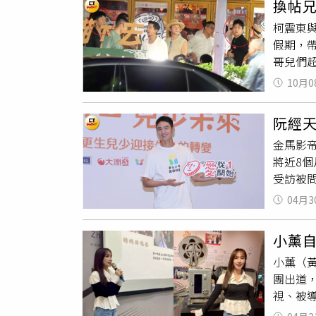
換帖兄
了。」
止的行
柯震東
的她，
假期，
黃惟表
哥兒們
種不內
IG）
10月0
心好友
候放假
阮經
如果真
金馬影
件形象
將近8
好事或
受訪被
料這對
方，避
精神去
04月3
情狀態
了一‧
眾人物
碰上好
小薰
天也好
真摯的
小薰（黃
露，自
團出道
人，像
視、被
應該自
為當時