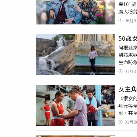
壽10
大，特
廣大粉
大，殺
以10
員；岸
06月0
應當感
答應接
絕，實
陪我練
50
之中，
到耳朵
阿根廷納
濤也承
太久，
到該處
後，在
感動。
生命跡象
「B哥
喜歡台
導，這
哥和家
作，雖
01月3
雷瀑布
7、8
的告示
「他就
女主
掉進水
和肢體
《恨女的
復甦術
深刻：
翔元等
員、山
方男子
影，甚
（Bah
靜，曾
人員既
續在社群
現場穿
01月2
分享，
給家人
分享完
發表聲