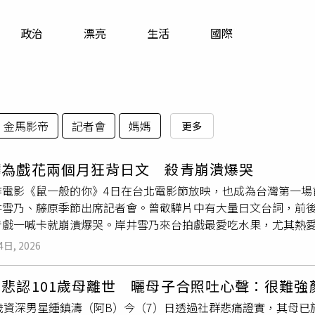
寵物
政治
漂亮
生活
國際
運勢
運動
梅酒
金馬影帝
記者會
媽媽
更多
驊為戲花兩個月狂背日文 殺青崩潰爆哭
作電影《鼠一般的你》4日在台北電影節放映，也成為台灣第一場
井雪乃、藤原季節出席記者會。曾敬驊片中有大量日文台詞，前後
青戲一喊卡就崩潰爆哭。岸井雪乃來台拍戲最愛吃水果，尤其熱
！」台日合拍《鼠一般的你》改編自吉本芭娜娜《手套與憐憫》
4日, 2026
井雪乃、藤原季節與製片阿部豪合體出席台北電影節記者會。（
地、關於失落與救贖的故事。曾敬驊飾演一名長年壓抑自我情感
悲認101歲母離世 曬母子合照吐心聲：很難強
散心的女子，兩人在命運安排下相遇，逐漸從彼此身上找回面對
2歲資深男星鍾鎮濤（阿B）今（7）日透過社群悲痛證實，其母已
若離的情感連結，談到改編的重點，導演真壁幸紀表示：「小說