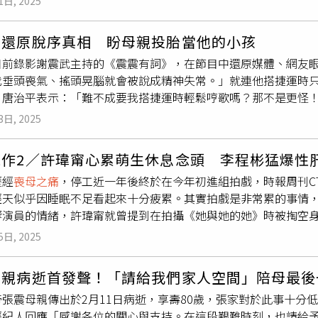
1日, 2025
信自己總有一天能演戲，並自《我愛黑澀會》成團出道後接演不
年沒戲可拍，還因此萌生回家鄉賣魚的念頭。令人驚訝的是，小
平還原脫序真相 盼母親投胎當他的小孩
熱愛讓她決定獨自承受，也體會到「夢想這條路不會那麼順遂」
日前錄影謝震武主持的《震震有詞》，在節目中還原媒體、網友
親過世的人生巨變後，找到全新的自己。（圖／海鵬提供）小薰
我垂頭喪氣、搖頭晃腦就會被說成精神失常。」就連他搭捷運時
，便與導演陳潔瑤情同姊妹，在經歷母親過世的人生巨變後，找
，唐治平表示：「難不成要我搭捷運時輕鬆哼歌嗎？那不是更怪
一角，為了完美詮釋部落婦女的豪爽，褲子從M號穿到XL號，並
的母親，「我再說一次，我媽媽一輩子沒穿過綠色衣服，她最討
到愛演戲的初衷。小薰也坦言在經歷
喪母之痛
後，更能體會並詮
3日, 2025
光從屍體手腳、骨架來看，那是男人的體型不是我媽媽」，他還說
為榮。」
NA。」唐治平透露現在已經開始指導表演，期待戲約上門，未來
工作2／許瑋甯心累萌生休息念頭 李程彬猛爆性
生後到今日的心理狀態，是否已經走出
喪母之痛
？唐治平坦言：
歷經
喪母之痛
，停工近一年後終於在今年初進組拍戲，時報周刊C
子，看到屋子後後花園圓桌旁坐著兩男一女的外國小孩，他看著
經天似乎因睡眠不足看起來十分疲累。其實拍戲是非常累的事情
想著母親是否有可能投胎當他的女兒，最後他感性地說：「想跟
響演員的情緒，許瑋甯就曾提到在拍攝《她與她的她》時被掏空
此外，唐治平透露現在已經開始指導表演，期待戲約上門，未來
》有很強烈的內心戲，讓她拍到「心很累」，而且看到劇中的家
5日, 2025
」在拍完這部戲後她整個人都被抽乾，甚至第一次覺得需要休息
晃晃，盡量不把沉重的心情帶回家，不過辛苦是有回報的，許瑋
母親病逝首發聲！「請給我們家人空間」陪母最後
程彬曾因拍戲太累引發猛爆性肝炎。（圖／翻攝自李程彬臉書）
張震母親傳出於2月11日病逝，享壽80歲，張家對於此事十分
也曾因拍戲太累引發猛爆性肝炎，醫生還說他差點就有生命危險
經紀人回應「感謝各位的關心與支持。在這段艱難時刻，也請給
高強度戲劇時，他甚至2、3天就去刮一次。此外，他也在拍戲時