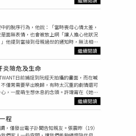
繼續閱讀
少劇集，卻因非科班的新人身分備受忽視，竟有
薰自爆曾在等戲的時候被導演拿檳榔丟頭，但對
，決心持續磨練演技，逐漸屢獲肯定。小薰表示
眼中的脫序行為，他說：「當時喪母心情太差，
演出電影《只要我長大》拿下台北電影獎最佳新
只是面無表情，也會被放上網「讓人擔心他狀況
到全新的自己。小薰先前在電影《哈勇家》中演
！」他提到當接到母親過世的通知時，無法相信
在部落與族人們共同生活，重溫童年與父母的生
厭綠色衣服，當天警員也沒讓我翻開頭髮看她的
釋不同角色的複雜情感，也決定更加努力「讓媽
繼續閱讀
，媒體不斷報導他不認DNA：「但從沒有人叫
也即將教泰拳。（圖／和展影視提供）隨著梳理
肝炎險危及生命
「我不確定。」透露母親過世後曾夢到自己飛進
TWANT日前捕捉到阮經天拍攝的畫面，而在喊
小女孩冒出很愛她的念頭，他覺得這是自己的預
，不僅常需要早出晚歸，有時太沉重的劇情還可
媽媽說我愛你，我希望成家立業，您回來當我小
身心，一度萌生想休息的念頭。許瑋甯在《她與
也即將教泰拳。
人都會忍不住想掉淚，直呼：「每一場我都要瘋
繼續閱讀
一陣子。為了緩解情緒，她會在導演喊卡時獨自
甯演活了劇中的角色，並拿下金鐘獎迷你劇視
一程
同樣以《她與她的她》拿下金鐘迷你劇視帝的李
低調，僅發出電子訃聞告知親友。張震昨（19）
，後來他每次殺青都會刮痧及休息，在拍古裝或
予我們家人一些空間，讓我們能夠緬懷陪伴母
摔到右膝蓋碎裂、拍打戲左肩脫臼，到現在都還