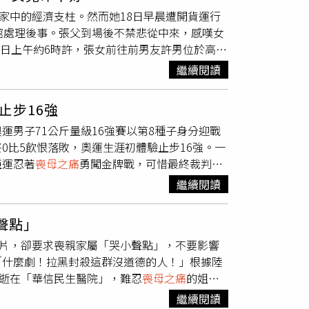
18）日才出席大愛戲劇《生日快樂》首播記者
家中的經濟支柱。然而她18日早晨遭開貨運行
母之痛
，當時他坦言自己沒辦法做到跟長輩講到
館處理後事。張父到場後不禁悲從中來，感嘆女
》報導，張翰經紀人表示工作早就排好，本來有
18日上午約6時許，張女前往前男友許男位於高雄
思念放在心中。而張翰也透過經紀人發聲，「感
離開，張女遭拖行約10公尺後遭後輪輾過，送
們的心情，讓家人能有更多時間陪伴母親並沉澱
繼續閱讀
女是一名單親媽媽，育有1名8歲大的孩子，並
出席活動。（圖／大愛電視）除此之外，張國柱
電話，到殯儀館認屍並處理後事。張父告訴媒
，有教過吳宗憲的女兒吳姍儒，以前吳姍儒曾因
止步16強
慨孫子自出生就沒有爸爸，全是女兒一人將他扶
我可以照顧妳！不要擔心！」吳姍儒出道後有在
男子71公斤量級16強賽以第8種子身分迎戰
但遭到對方冷淡回應。後來趕到派出所後，也曾
自龍巖官網）
0比5飲恨落敗，奧運生涯初體驗止步16強。一
3歲的許男經營貨運行生意，由於出手大方，除
亞運忍著
喪母之痛
勇闖金牌戰，可惜最終裁判以
不料這次卻意外闖下大禍。許男事發後被警方帶
不如對手瓊斯，但他變化多端的打法和強悍攻勢
繼續閱讀
。第二回合，落後的甘家葳打得有些急躁，屢屢試
腳步拉開距離，然而防守反擊，在此劣勢下阿甘
聲點」
逆轉戰局，因此阿甘步步進逼，反觀瓊斯採用閃躲
拍片，卻要求喪親家屬「哭小聲點」，不要影響
「什麼劇！拉黑封殺這群沒道德的人！」根據陸
病逝在「華信民生醫院」，難忍
喪母之痛
的姐姐
小聲點嗎，可以嗎？」態度極其囂張，氣得家屬
繼續閱讀