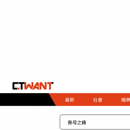
社會首頁
娛樂首頁
財經首頁
政
:::
最新
社會
娛
時事
即時
熱線
:::
直擊
大條
人物
調查
專題
３Ｃ