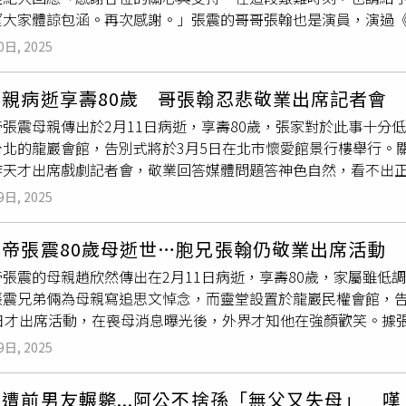
望大家體諒包涵。再次感謝。」張震的哥哥張翰也是演員，演過《
脫臼的後遺症，可說是相當辛苦。古天樂右半身突然麻痺，被醫
是林利霏的丈夫，另外爸爸則是張國柱，一家人都是藝人。張翰1
樂出道多年，拍過許多經典作品，但長期高強度的拍戲生活，讓
0日, 2025
答媒體問題答神色自然，孰料正歷經
喪母之痛
。張家電子訃聞裡
隻右手及右腳都麻痺，就醫後被醫生告知已經傷到神經，不過當
趙欣然女士，於民國114年2月11日安詳走完80年的人生旅程
直到殺青後才動手術，幸好經過治療後恢復良好，沒留下後遺症
母親病逝享壽80歲 哥張翰忍悲敬業出席記者會
5日星期三於台北市懷愛館景行樓1樓【至忠2廳】舉辦追思告別
帝張震母親傳出於2月11日病逝，享壽80歲，張家對於此事十分
獻上最深的敬意。」張翰則透過經紀人表示，工作先前就已經安
台北的龍巖會館，告別式將於3月5日在北市懷愛館景行樓舉行。
謝大家的關心與慰問。懇請認識母親的朋友為她送上祝福，也請
昨天才出席戲劇記者會，敬業回答媒體問題答神色自然，看不出
心情。若造成任何不便，敬請見諒。」張翰18日照常出席戲劇記
調未提及母親離世消息。（圖／大愛電視提供）張翰透過經紀人
9日, 2025
都還好，翰哥感謝大家的關心與慰問。懇請認識母親的朋友為她
陪伴母親並沉澱心情。若造成任何不便，敬請見諒。」
影帝張震80歲母逝世…胞兄張翰仍敬業出席活動
帝張震的母親趙欣然傳出在2月11日病逝，享壽80歲，家屬雖低
張震兄弟倆為母親寫追思文悼念，而靈堂設置於龍巖民權會館，告
8日才出席活動，在喪母消息曝光後，外界才知他在強顏歡笑。據
「我們摯愛的母親趙欣然女士，於民國114年2月11日安詳走
9日, 2025
民國114年3月5日星期三於台北市懷愛館景行樓1樓【至忠2
憶，全體家眷向您獻上最深的敬意。」金馬影帝張震（右）的80歲
遭前男友輾斃...阿公不捨孫「無父又失母」 