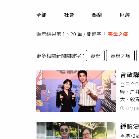
人物
汽車
全部
社會
娛樂
財經
專欄
房產新勢力
顯示結果第 1 ~ 20 筆 / 關鍵字「
喪母之痛
」
更多相關新聞關鍵字：
喪母
喪母之痛
曾敬
台日合
驊、岸
大，殺
來台灣
07月0
驊、岸
台日兩
鍾鎮濤
往台灣
香港7
間若即