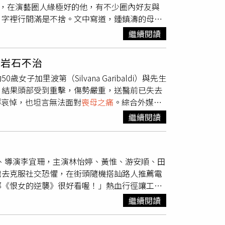
後，在演藝圈人緣極好的他，有不少圈內好友與
日文台詞，前後苦花2個月練習，因為壓力太
，字裡行間滿是不捨。文中寫道，鍾鎮濤的母親
演大讚曾敬驊是個有氣質又有狂野可能性的演
老人家福壽圓滿、無病無災離世是喜事」，勸他
出相當猶豫，導演三度來台說服他。曾敬驊後來
繼續閱讀
一生平安順遂，此時此刻他的內心依然傷痛欲
只能先把台詞都背下來，謝謝導演花很多心思
紓解排山倒海的哀思，他選擇將自己埋首於工作
天的戲在酒吧，台詞非常多，因為角度不會拍
擊岩石不治
力，擺脫隨時湧上心頭的思念與悲傷。最後鍾鎮
，不想要這樣，就一段一段慢慢拍，後來真的拍
里波第（Silvana Garibaldi）與先生
，並願慈母靈魂安息。鍾鎮濤喪母的消息曝光
，我們既然決定這樣做，就會陪你拍完，讓我很
，結果頭部受到重擊，傷勢嚴重，送醫前已失去
言哀悼，以及替他加油打氣，「節哀順變」、
忘回憶。岸井雪乃透露自己來過台灣7、8次，最
群哀悼，也坦言無法面對
喪母之痛
。綜合外媒報
重身體，帶著媽媽的愛繼續好好生活」、「願B
圖／台北電影節）岸井雪乃首次與台灣團隊合
。加里波第與先生連同其他遊客一起搭船抵達弗
讓她在表演上感到安心。岸井透露自己來過台灣
繼續閱讀
激，無視國家公園管理部門禁止把岩石當溜滑梯
當驚喜。她和曾敬驊拍攝拜拜日才第一次見面，
豈料，她在過程中頭部與岩石發生強烈碰撞，並
人都用簡單的英文和日文單詞溝通，但透過眼神
波第失去生命跡象，先生與其他人合力進行心肺
私下性格也相當開朗，他對台灣的天氣印象格外
平、導演李宜珊，主演林怡婷、黃惟、游安順、田
航行抵達，救援行動耗時數個小時；園區巡守
環境，曾敬驊在現場會穿吊嘎，對我來說就是南
出去克服社交恐懼，在街頭隨機搭訕路人推薦電
日凌晨才將加里波第的遺體運送至巴伊亞洛佩斯
影之前在東京首映，因為日本影迷相對比較安
部《恨女的逆襲》很好看喔！」熱血行徑讓工作
調查。這起憾事曝光後，加里波第的家屬及親友陸
季節對台灣的炎熱天氣印象格外深刻，他表示在
中的「拋塑膠袋」才藝與拳擊演出。林怡婷感性
agram發文送別母親，字句哀戚，提到母親生前帶
繼續閱讀
得到了巨大的安慰。導演李宜珊回憶：「當事人
毫無意義」。納韋爾瓦皮國家公園管理單位隨後
，後來我轉頭看，連田翔元站在台上也都哭
藏岩石，將其作為滑行路線屬於高風險且明文禁