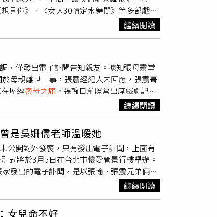
想見你》、《女人30情定水舞間》等多部戲
生告知傷到神經。（圖／翻攝自古天樂臉書）港
8日才出席戲劇記者會，還大方談論生死議題，
他一直有頸椎痛的毛病，他原本不以為意，某天
繼續閱讀
的追思文以張翰、張震兄弟名義撰寫：「我們摯
時古天樂正在趕拍戲，只好先吃醫生開的止痛藥
，留下我們永恆且美好的回憶。我們將於民國114
。
奠禮。敬邀至親好友與我們一同緬懷追憶，全體家
低調，僅發出電子訃聞告知親友。據知張母靈堂
排好，所以仍如期出席記者會，「目前都還好，
關於母親離世一事，張震經紀人未回應，張震哥
體諒我們的心情，讓家人能有更多時間陪伴母親
正在歷經
喪母之痛
。張翰日前照常出席戲劇記者
者會，低調未提母親離世消息。（圖／大愛電視
表示，工作先前就已經安排好，還是如期出席，
繼續閱讀
送上祝福，也請體諒我們的心情，讓家人能有更
 曾是吳姍儒老師溫暖她
調未公開對外發喪，只有發出電子訃聞，上面有
別式將於3月5日在台北市懷愛管景行樓舉辦。
張家發出的電子訃聞，是以張翰、張震兄弟倆名
完80年的人生旅程，留下我們永恆且美好的回憶。
繼續閱讀
廳】舉辦追思告別奠禮。敬邀至親好友與我們一同
母親趙欣然（中）驚傳在2月11日逝世，胞兄
嘆：女兒命不好