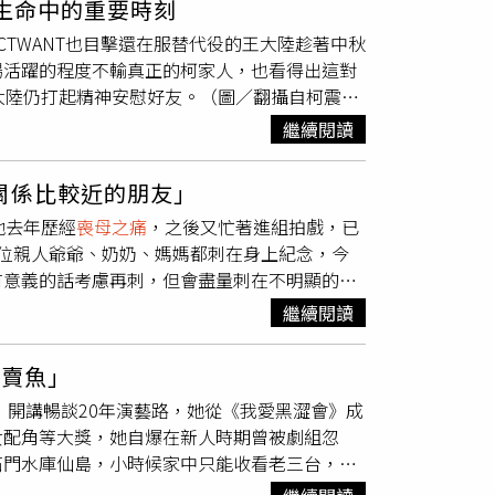
生命中的重要時刻
）演員黃惟也為戲付出極大心血。原本體態纖細
再度發生。
TWANT也目擊還在服替代役的王大陸趁著中秋
影上映，母親看完後的一番話讓她紅了眼眶。
場活躍的程度不輸真正的柯家人，也看得出這對
小貞』的內心比我強大很多，希望我也能學會那
大陸仍打起精神安慰好友。（圖／翻攝自柯震東
剪掉的花絮。
與教唆傷害案件的風暴中，但仍王大陸有傳訊關
繼續閱讀
嗎？』我沒有特別關心他，也不太確定他什麼時
也語重心長表示：「他得要自己面對，本來就是
關係比較近的朋友」
也只能在身邊陪伴。王大陸發生閃兵等一連串事
他去年歷經
喪母之痛
，之後又忙著進組拍戲，已
如同他們在電影《打噴嚏》中演的一樣，不管是
位親人爺爺、奶奶、媽媽都刺在身上紀念，今
母原以為王大陸品學兼優，常邀請去家裡玩，不
有意義的話考慮再刺，但會盡量刺在不明顯的地
。王大陸在2020年遭遇
喪母之痛
，但仍強打
髮女子互動親密，疑似同居ing，今再被問到感
到王大陸的爸爸媽媽去整理新家，原來是王大陸砸
繼續閱讀
較近的朋友，兩家人認識。」他表示女方不是公
好鄰居；同年也拍到正值母喪期間的王大陸，因
是否有結婚渴望？他無奈表示：「真的有那麼一
祝賀，之後柯震東也提早離開一直陪著王大陸，
家賣魚」
覺得就是順其自然。」他今在記者會受訪時透
」開講暢談20年演藝路，她從《我愛黑澀會》成
當時多虧身邊的貴人拉他一把，「我遇到很多貴
女配角等大獎，她自爆在新人時期曾被劇組忽
師鈕承澤聯絡？他低調表示：「有聯絡，但你們
石門水庫仙島，小時候家中只能收看老三台，身
母親吐槽「講話結巴不可能」。然而小薰不肯放