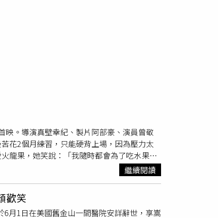
首映。導演真壁幸紀、製片阿部豪、演員曾敬
苦花2個月練習，只能硬背上場，因為壓力太
愛火龍果，她笑說：「我隨時都會為了吃水果再
中同名小說，（左起）導演真壁幸紀、演員曾敬
繼續閱讀
圖／台北電影節）《鼠一般的你》講述一段橫跨
的青年，岸井雪乃則飾演為了療癒
喪母之痛
，前
顏歡笑
傷痛的勇氣。原著小說以細膩筆觸描寫人與人之
於6月1日在美國舊金山一間醫院安詳辭世，享嵩
當中對聲音描寫很詳細，所以我把聲音這塊放