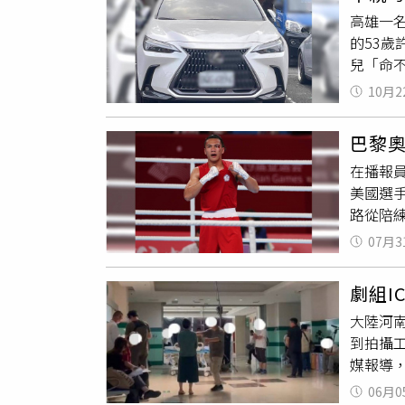
張翰（
高雄一
會，期
的53
「死」
兒「命
討論是
楠梓區
謝大家
10月2
醫後因
心情。
且獨力
的太太
巴黎
體，女
自己是
在播報
養長大
節目提
美國選
二度碰
路從陪
了有正
他的傷
回警局
07月3
多次擊
圖逼近
劇組I
44比
大陸河
戰術，時
到拍攝
媒報導
在院內
06月0