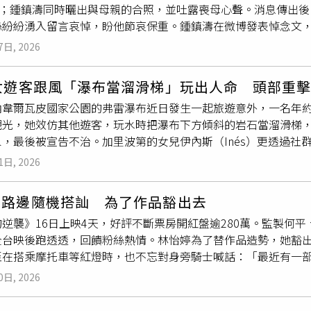
1歲；鍾鎮濤同時曬出與母親的合照，並吐露喪母心聲。消息傳出
別著重聲音和音樂的部分，延伸擴張出去。」曾敬驊在片中有大量
絲紛紛湧入留言哀悼，盼他節哀保重。鍾鎮濤在微博發表悼念文
青戲一喊卡就崩潰爆哭。（圖／台北電影節）談起選角原因，導
1歲高齡無病無災，在傳統習俗中雖屬「笑喪」，旁人也安慰他「
井雪乃則是很優秀，演技幅度寬廣。由於一開始曾敬驊對日文演
7日, 2026
到寬慰。然而，鍾鎮濤面對母子連心的骨肉深情，縱使明白母親
演，花了2個月苦練日文，「因為我從零學起，後來發現來不及，
在難以強顏歡笑。面對突如其來的
喪母之痛
，鍾鎮濤坦言，為了
習劇本，那陣子從早上8點到天黑都在讀日文。」他回憶殺青日當
歲女遊客跟風「瀑布當溜滑梯」玩出人命 頭部重
試圖透過忙碌的行程與繁瑣的事務填滿生活，藉此暫時轉移注意
，導演一度問他要不要戴著耳機邊聽邊演，「我當下演員魂出來
韋爾瓦皮國家公園的弗雷瀑布近日發生一起旅遊意外，一名年約50歲女子加
諾，未來會謹記母親的教誨，認真度過每一天，不辜負養育之恩
我跟導演說我體力消耗完了，也沒意志力了，我記得導演告訴我
觀光，她效仿其他遊客，玩水時把瀑布下方傾斜的岩石當溜滑梯
演藝圈擁有好人緣的他，許多圈內好友和粉絲都湧入貼文底下留
」曾敬驊笑說那天拍完聽到導演一喊OK就整個人大爆哭，是個難
，最後被宣告不治。加里波第的女兒伊內斯（Inés）更透過社
節哀順變，保重身體」、「伯母高壽圓滿，一路好走」、「B哥保
灣的水果，這次再度訪台，有很多粉絲接機，覺得相當驚喜。（
起死亡事故發生於當地時間26日傍晚，這時節正值當地旅遊旺季
人保重身體，節哀」。
然語言上需要克服一些隔閡，但劇組之間的默契很快建立起來，
1日, 2026
，現場景觀美不勝收，還有不少人直接開始玩水。一些人追求刺
次，最喜歡台灣的水果，這次再度訪台，有很多粉絲接機，覺得相
，從岩壁高處溜下；加里波第決定效法他們，玩起瀑布溜滑梯，
像太陽一樣，閃閃發亮，非常耀眼，讓我覺得很安心。」雖然兩
角路邊隨機搭訕 為了作品豁出去
面下。加里波第的先生第一時間跳入水中救她，被救上來的加里
交流，依舊能大大感受到對方的魅力。藤原片中飾演樂團團員，
逆襲》16日上映4天，好評不斷票房開紅盤逾280萬。監製何
，仍無力回天。由於事發地點偏遠，僅能在天候允許下經長時間
「我們拍攝的時候就很熱，今天也超熱！真的感受到南方島嶼的
全台映後跑透透，回饋粉絲熱情。林怡婷為了替作品造勢，她豁
難救援單位、醫護人員與阿根廷海岸防衛隊共同參與行動，在27
的感覺。」對於電影將與台灣觀眾見面，岸井萬分期待，她說電
至在搭乘摩托車等紅燈時，也不忘對身旁騎士喊話：「最近有一
ía López），並送往當地殯儀館進行司法相驗，檢方也已介入
敬驊有說台灣觀眾熱度會不一樣，所以很想實際體驗看看。藤原
佩服又好笑。在映後活動中，林怡婷更花招百出，現場還原劇情
平台表達哀悼之情，她的女兒伊內斯（Inés）在社群平台Inst
吊嘎的曾敬驊，充滿南方男子的感覺。（圖／台北電影節）
0日, 2026
最令她難忘的是一位剛歷經
喪母之痛
的觀眾，哽咽表示在電影中
的愛、力量與笑容，但在突如其來的噩耗下，直言「這一切顯得
心得忍不住淚崩之後，她隔壁兩個女生紛紛把頭別過去也開始哭
明，對死者表達深切哀悼，並再次提醒遊客，瀑布岩壁濕滑、暗