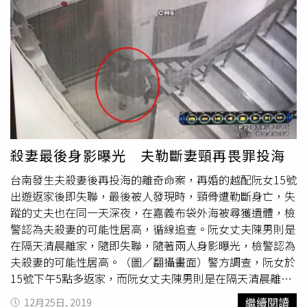
殺妻最後身影曝光 夫勒斷妻頸再畏罪投海
台南發生夫殺妻後再投海的離奇命案，再婚的越配阮女15號
出遊返家後即失聯，最後被人發現時，頸骨遭勒斷身亡，失
蹤的丈夫也在同一天深夜，在嘉義布袋外海被尋獲遺體，檢
警認為夫殺妻的可能性居高，循線追查。阮女丈夫陳男則是
在隔天清晨離家，隨即失聯，隨著兩人身影曝光，檢警認為
夫殺妻的可能性居高。（圖／翻攝畫面）警方調查，阮女於
15號下午5點多返家，而阮女丈夫陳男則是在隔天清晨離
家，隨即失聯，警方研判，陳男就在此時下的毒手。死者丈
繼續閱讀
12月25日, 2019