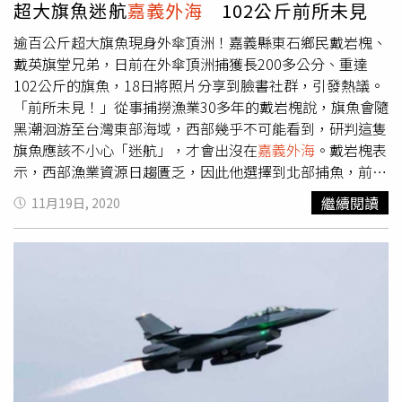
超大旗魚迷航
嘉義外海
102公斤前所未見
逾百公斤超大旗魚現身外傘頂洲！嘉義縣東石鄉民戴岩槐、
戴英旗堂兄弟，日前在外傘頂洲捕獲長200多公分、重達
102公斤的旗魚，18日將照片分享到臉書社群，引發熱議。
「前所未見！」從事捕撈漁業30多年的戴岩槐說，旗魚會隨
黑潮洄游至台灣東部海域，西部幾乎不可能看到，研判這隻
旗魚應該不小心「迷航」，才會出沒在
嘉義外海
。戴岩槐表
示，西部漁業資源日趨匱乏，因此他選擇到北部捕魚，前陣
子要從東石返回淡水時，在
嘉義外海
的外傘頂洲放網捕撈，
繼續閱讀
11月19日, 2020
發現魚線被拉緊、網子沉甸甸的，拉上來前不曉得魚種，直
到魚整個浮出水面，眾人才驚呼竟然是旗魚。戴岩槐說，黑
潮主流行經東部沿海，因此在東部可捕獲旗魚、鬼頭刀等魚
種，但黑潮主流未流經西部，若想西部沿海看到這些特殊魚
種，機率可說是微乎其微，過去曾在北部捕獲到旗魚，不過
在
嘉義外海
捕到，還真是頭一遭。嘉義區漁會推廣部主任吳
純裕也首次聽聞有漁民在外傘頂洲捕到旗魚，他說，
嘉義外
海
較常見黑格、鱸魚、三牙魚等，戴岩槐、戴英旗堂兄弟倆
能在
嘉義外海
捕獲到只有東部地區才會出現的旗魚，刷新嘉