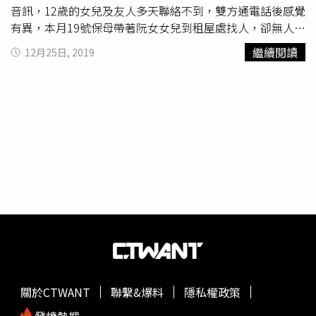
音訊，12歲的女兒及友人多天聯絡不到，雙方通電話後感覺
有異，本月19號保母帶著阮女女兒到租屋處找人，卻無人應
門，卻聞到屋內似有異味傳出，連忙報警，破門後才發現阮
繼續閱讀
12月25日, 2019
女陳屍臥室地板，上身赤裸，無明顯外傷，屍體已經腫脹發
臭。阮女10多年前嫁來台灣，離婚後又獨力扶養幼女，2年
多前才跟陳男再婚。沒想到慘遭殺害。夫妻兩人甜蜜的結
婚，如今卻成了慘痛的回憶。新營警方調閱監視器發現，陳
男在16日凌晨離開租屋處後就未曾歸家，加上查看屋內外並
無遭破壞痕跡，而有鄰居表示曾聽到15日深夜傳出吵架聲
音，因此要找尋陳男下落已釐清案情，沒想到嘉義警方就傳
來在布袋發現浮屍的消息，衣著與陳男出門時類似，且附近
也有他的座車，目前正在比對DNA資料。由於阮女在台無直
系親屬，警方通知她在越南的父母親，2老趕緊湊錢來台，
因此24日才進行解剖，相驗後發現死者喉骨骨折，應是外力
造成，另外也採集體液，要釐清事發時死者是否有遭下藥或
飲酒，另外死者身上還有瘀傷，但不知是否為遭毆打所致。
阮女父母接獲警方通報來台，對孝順的女兒遭逢不幸難以接
關於CTWANT
聯繫&爆料
隱私權政策
受，且留下孫女獨自1人，更為淒涼，孫女在年幼時曾被阮
女帶回老家照顧，2老有深厚感情，未來雖想帶回越南照
發燒熱搜