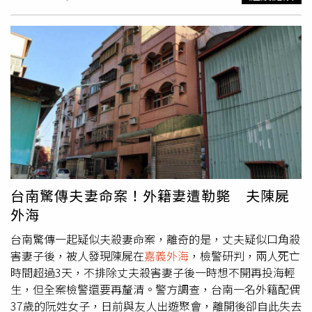
夫被人發現陳屍在
嘉義外海
，而他的座車也在當天傍晚，被
人發現在嘉義布袋海邊碼頭旁。（圖／翻攝畫面）警方調
查，37歲的阮女10多年從越南遠嫁彰化，與前夫生有1男1
女，約8年前因故離婚，從彰化帶著女兒搬至台南永康從事
美容業，約2年前阮女與小她1歲的陳男結婚，婚後在新營交
流道附近1棟大樓租屋。檢警相驗，發現阮女喉部軟骨骨
折，全身多處瘀青，明顯外力所致死，巧合的是，當發現阮
女倒在主臥室，上半身赤裸，屍體發黑腫脹，已明顯死亡的
當天晚上即傳出，阮女丈夫陳男被人發現陳屍在嘉義布袋出
海口，由於屍體浮腫難以辨認，但依照穿著以及陳男座車在
出海口不遠處，初步確認屍體應為陳男。
台南驚傳夫妻命案！外籍妻遭勒斃 夫陳屍
外海
台南驚傳一起疑似夫殺妻命案，離奇的是，丈夫疑似口角殺
害妻子後，被人發現陳屍在
嘉義外海
，檢警研判，兩人死亡
時間超過3天，不排除丈夫殺害妻子後一時想不開再投海輕
生，但全案檢警還要再釐清。警方調查，台南一名外籍配偶
37歲的阮姓女子，日前與友人出遊聚會，離開後卻自此失去