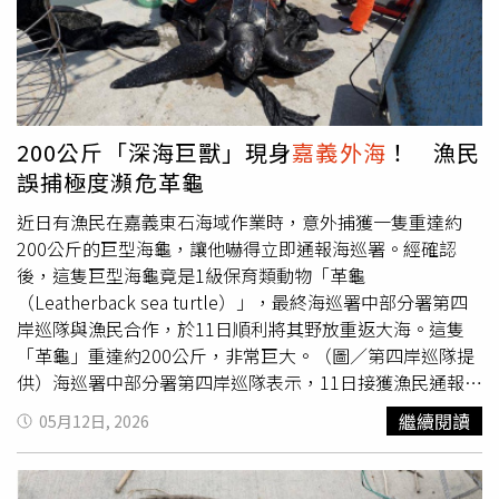
200公斤「深海巨獸」現身
嘉義外海
！ 漁民
誤捕極度瀕危革龜
近日有漁民在嘉義東石海域作業時，意外捕獲一隻重達約
200公斤的巨型海龜，讓他嚇得立即通報海巡署。經確認
後，這隻巨型海龜竟是1級保育類動物「革龜
（Leatherback sea turtle）」，最終海巡署中部分署第四
岸巡隊與漁民合作，於11日順利將其野放重返大海。這隻
「革龜」重達約200公斤，非常巨大。（圖／第四岸巡隊提
供）海巡署中部分署第四岸巡隊表示，11日接獲漁民通報，
稱自己在嘉義東石外傘頂洲海域，誤捕一隻體型龐大的海
繼續閱讀
05月12日, 2026
龜。經海洋保育署鑑定後，確認是全球極度瀕危的第1級保
育類動物「革龜（Leatherback sea turtle）」。第四岸巡
隊指出，革龜是世界上體型最大的海龜之一，背部由韌性極