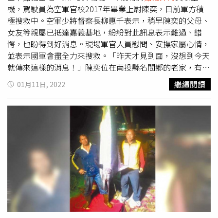
機，駕駛員為空軍官校2017年畢業上尉陳奕，目前軍方積
極搜救中。空軍少將督察長柳惠千表示，稍早陳奕的父母、
女友等親屬已抵達嘉義基地，紛紛對此訊息表示難過、錯
愕，也盼得到好消息。現場軍官人員慰問、安撫家屬心情，
並表示國軍會盡全力來搜救。「昨天才見到面，沒想到今天
就傳來這樣的消息！」陳奕位在南投縣名間鄉的老家，有伯
父留守家中，並紅著眼眶表示，今天下午4點多就聽到陳奕
繼續閱讀
01月11日, 2022
父親跟他說「出事了」，第一時間就趕緊前往嘉義基地，期
盼能傳來好消息。談到姪子的為人，伯父說，陳奕平常在大
家眼中就很乖、很有禮貌，遇到鄰居也會問好，發生這件事
家人都很痛苦，真的很捨不得，現在只能祈禱平安找到人就
好。附近鄰居也說，在新聞上看到飛機墜落，沒想到竟是自
己村里的人，大家都嚇了一大跳，紛紛來關心這件事，真的
希望人平安就好。