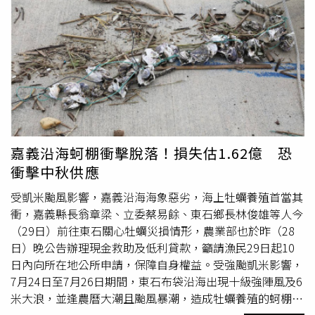
強的皮革質組織覆蓋，外型宛如深海中的皮革裝甲；由於革
龜主要活動於大洋深水域，極少出現在地形平緩的台灣西部
淺灘，這次意外出現在外傘頂洲海域，讓現場人員相當驚
訝。第四岸巡隊獲報後，立刻聯繫海保署、海生館獸醫團隊
及地方政府農業處進行會檢，判斷革龜僅有輕微擦挫傷，狀
況穩定，符合立即野放標準。最後，在各方人員的合作下，
這隻重達約200公斤的海洋稀客「革龜」被順利野放回大
海。海巡署中部分署第四岸巡隊與漁民合作野放「革龜」。
（圖／第四岸巡隊提供）第四岸巡隊指出，這是海洋保育署
嘉義沿海蚵棚衝擊脫落！損失估1.62億 恐
自2018年成立以來，首次完成「活體救援並成功野放」的
衝擊中秋供應
真實案例。第四岸巡隊也呼籲，漁民若在海上作業時發現誤
捕、擱淺或受傷的保育類生物，請立即撥打海巡署「118」
受凱米颱風影響，嘉義沿海海象惡劣，海上牡蠣養殖首當其
報案專線，一起攜手守護這片蔚藍大海的珍貴生命，為海洋
衝，嘉義縣長翁章梁、立委蔡易餘、東石鄉長林俊雄等人今
永續盡一份心力。目前該隻「革龜」已順利回歸大海。（圖
（29日）前往東石關心牡蠣災損情形，農業部也於昨（28
／第四岸巡隊提供）
日）晚公告辦理現金救助及低利貸款，籲請漁民29日起10
日內向所在地公所申請，保障自身權益。受強颱凱米影響，
7月24日至7月26日期間，東石布袋沿海出現十級強陣風及6
米大浪，並逢農曆大潮且颱風暴潮，造成牡蠣養殖的蚵棚流
失、撞擊堆疊、蚵粒脫落等損害；翁章梁指出，本次災損將