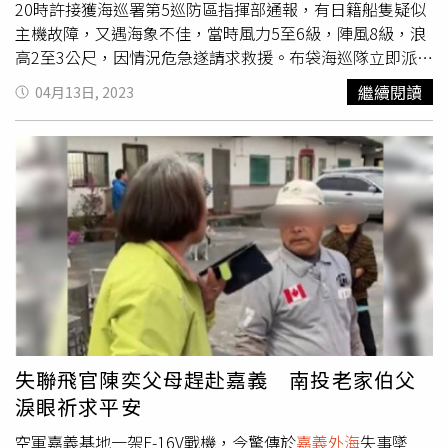
蚵棚每公頃3萬3千元；低利貸款額度為浮筏式蚵棚每棚最高
20時許接獲海巡署第5巡防區指揮部通報，有日籍船隻疑似
4萬元、平掛式蚵棚每公頃最高20萬元。
主機故障，又遇海象不佳，當時風力5至6級，陣風8級，浪
高2至3公尺，因情況危急遂請求救援。布袋海巡隊立即派遣
PP-3569巡防艇緊急出勤，於22時抵達該船隻通報海域位
繼續閱讀
04月13日, 2023
置，經查船上只有船長半澤透1人。他透露11日自桃園竹圍
漁港出發南下，原本預計進布袋遊艇港短暫修整，再接續前
往安平遊艇港，然而航經
嘉義外海
時因主機故障動力不足，
風力強勁海象不佳且天色昏暗、水文不熟有迷航情形，無法
靠自身動力從外海切至岸際，已在海上漂流2日。海巡隊研
判該船有安全顧慮，因此將其拖帶至安全水域布袋商港停
泊。半澤透獨自航行，出港後又遇海象轉差，神情疲憊。海
巡署得知他的船上飲用水與食物僅剩不多，後續主動提供麵
包與礦泉水充飢。海巡署呼籲，海象瞬息萬變，提醒漁民朋
友及從事海上遊憩活動的民眾，出海前務必留意中央氣象局
預報資料及落實各項航前檢查，以降低海上故障機率及遇難
風險。
失聯飛官陳奕父母趕赴嘉義 南投老家伯父
淚眼祈求平安
空軍嘉義基地一架F-16V戰機，今驚傳於
嘉義外海
失事墜