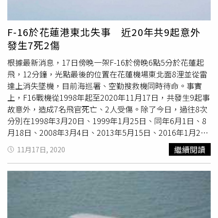
義當地的紀錄。戴岩槐提到，當天捕到這隻旗魚後，拿到基
隆市崁仔頂漁市場，以每公斤300元不錯的價格賣給批發
商，這也算是老天賜予的「小年終獎金」。
F-16於花蓮港東北失事 近20年共9起意外
發生7死2傷
根據最新消息，17日傍晚一架F-16於傍晚6點5分於花蓮起
飛，12分鐘，光點最後的位置在花蓮機場東北面8浬並從雷
達上消失墜機，目前海巡署、空勤搜救機同時待命。事實
上，F16戰機從1998年起至2020年11月17日，共發生9起事
故意外，造成7名飛官死亡、2人受傷。除了今日，過往8次
分別在1998年3月20日、1999年1月25日、同年6月1日、8
月18日、2008年3月4日、2013年5月15日、2016年1月22
日、2018年6月4日發生，雖然容易失事，但我國卻仍一直
繼續閱讀
11月17日, 2020
不斷購入F16戰機。美國前國家安全顧問波頓新書指出，去
年美國售台66架F-16戰機，川普總統一度臨陣反悔，因為自
己力陳總算沒生變。這筆總額80億美元的軍售，是近年F-16
最大一筆訂單，也使我國採購F-16總數達到216架，排名全
球第5。F-16墜機事件歷史回顧：1998年3月20日，編號
6828號F-16B雙座機，於澎湖花嶼外海失事，溫進嵩少校、