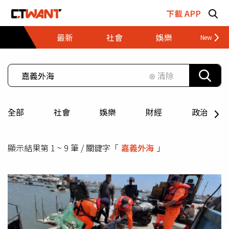
跳至主要內容區塊
下載 APP
最新
社會
娛樂
財經
⊗ 清除
全部
社會
娛樂
財經
政治
顯示結果第 1 ~ 9 筆 / 關鍵字「
嘉義外海
」