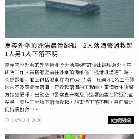
章嘉成上尉失蹤。1999年1月25日，編號6813號F-16B，在
台東太麻里山區撞山失事墜毀，張嘉鯤中校、戴維康少校死
亡。1999年6月1日，編號6638號F-16A，於綠島西南外海
夜航訓練時，疑似空間迷向墜海，許君威少校失蹤。1999
年8月18日，編號6680號F-16A，在嘉義空軍基地因發動機
故障推力消失墜毀，林更生少校彈射跳傘獲救。2008年5月
嘉義外傘頂洲清晨傳翻船 2人落海警消救起
4日，編號6706號F-16A，於花蓮外海執行夜間攔截演練
1人另1人下落不明
時，因不明原因失聯，丁世寶少校失蹤。2013年5月15日
嘉
義外海
，編號6622號F-16A，在高雄外海發動機熄火，空中
嘉義雲林外海的外傘頂洲今天清晨6時許傳出翻船意外。中
開車無效，吳彥霆中尉跳傘獲救。2016年1月22日，中華民
研院工作人員搭船要前往外傘頂洲維修”搵港堆燈塔”時，
國空軍派駐美國路克空軍基地受訓的F-16A(美軍編號93-
突然翻船，船上包括船東在內有6名人員。船東和1名工程師
0711)，在進行空戰訓練時墜毀，原因推測為G力過大導致
因來不及應變而落海，已救起落海的工程師。事情發生後警
飛行員失能，高鼎程少校死亡。2018年6月4日，空軍花蓮
方接獲通報，出動空中警察直升機及海巡署船隻在附近海面
基地一架編號6685的單座F-16A戰機，下午1時43分執行萬
搜尋，發現工程師下落而救起，船東仍下落不明，目前警消
安防空演習假想敵機任務，於基隆市暖暖區山區光點消失，
仍持續搜救中。
飛行員吳彥霆殉職。
繼續閱讀
10月02日, 2020