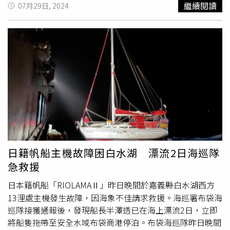
繼續閱讀
07月29日, 2024
影響中秋節烤蚵及市場上供應，目前農業部已公告相關救
助，希望能協助漁民儘早復養，恢復生產及市場秩序，大家
都辛苦了，一起合力重建家園。農業部於昨（28日）晚公告
辦理現金救助及低利貸款，籲請漁民29日起10日內向所在
地公所申請。（圖／嘉義縣政府提供）嘉義縣府指出，
嘉義
外海
有外傘頂洲的天然屏障，海水純淨且營養源豐富，漁民
在此海域淺灘中養殖牡蠣，成為全國最大的牡蠣產地，年產
量8194公噸，佔全國佔49%，產值15.3億元，孕育出的牡
蠣特別肥美鮮甜、Ｑ度十足，而且健康安全，因此東石蚵及
布袋蚵名聞全國。農業處初步災損勘查結果，計有8400棚
浮筏蚵棚及300公頃平掛蚵棚受害，損失金額初估達1億
6200萬元；農業處於颱風離開後儘速辦理勘災，27日將災
日籍帆船主機故障困白水湖 漂流2日海巡隊
損勘查報告報送漁業署，建請中央公告辦理現金救助及低利
急救援
貸款，加速協助漁友復養及減輕災損負擔。農業部已於28日
公告嘉義縣為魚塭養殖及牡蠣養殖全品項辦理救助及低利貸
日本籍帆船「RIOLAMAⅡ」昨日晚間於嘉義縣白水湖西方
款地區，嘉義縣府提醒，漁民應於7月29日至8月7日期間，
13浬處主機發生故障，因海象不佳請求救援。海巡署布袋海
儘速至所在地公所申請，例假日照常受理；其中符合規定受
巡隊接獲通報後，發現船長半澤透已在海上漂流2日，立即
災蚵農可獲現金救助額度為浮筏式蚵棚每棚6千元、平掛式
將船隻拖帶至安全水域布袋商港停泊。布袋海巡隊昨日晚間