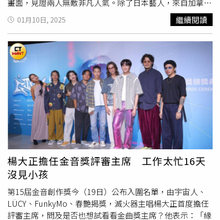
畫面，見證兩人無敵非凡人氣。除了日本藝人，來自加拿大
蒙特婁的HOMESHAKE，是歌手Peter Sagar的音樂計畫，
繼續閱讀
01月10日, 2025
善於當今流行的臥室創作為基底，伴隨合成器勾勒出的lo-fi
節奏，營造獨特R&B聲響，打造鬆軟又馳放的音樂風格，深
受不少另類樂迷喜愛，首次遠赴高雄港邊演出，要把房間最
舒適的風景搬上台。南韓R&B女聲sogumm將帶來精彩舞
台。（圖／出日音樂提供）曾在2023年以Balming Tiger組
合登上大港開唱的南韓R&B女聲sogumm，帶來令人深刻的
舞台魅力，相隔兩年改以個人形式登台，也將展現不同團體
的迷人姿態。曾奪下選秀冠軍的sogumm，不斷嘗試各種曲
風，從流行、嘻哈、R&B等，都注入強勁自我色彩，在文靜
外表下，形成有趣反差，因此在南韓擁有大批獨立樂迷擁
護，過去也曾跟hyukoh主唱吳赫合作。拍謝少年第11度參
加大港開唱。（圖／出日音樂提供）至於本屆大港開唱首組
楊大正擔任金音獎評審主席 工作太忙16天
台灣代表正式出爐，由拍謝少年扛起重要大旗宣告第11度參
沒見小孩
戰，去年發行《
噪音公寓
》專輯，重現年輕玩團的青春爽
快，拍謝少年不僅成功挑戰北流，也把搖滾樂提升到全新境
第15屆金音創作獎今（19日）公布入圍名單，由宇宙人、
界，事實上樂團演完後不斷思考如何有機會重現精彩演出，
LÜCY、FunkyMo、春艷揭獎，滅火器主唱楊大正首度擔任
順應再次刷新大港登台紀錄，拍謝少年賣關子保密：「去年
評審主席，問及是否也想試看看金曲獎主席？他表示：「緣