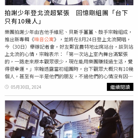
《暗流》■ 最佳新人獎Plutato／《Pluto Potato》阿跨面
讓整場演唱會宛如一部紀錄片般呈現在歌迷面前。有趣的
／《心》Makav真愛／《寶藏Treasure》邱淑蟬／《繭的形
是，儘管讓歌迷來個「事前酒」暖身，但平常愛小酌的拍謝
拍謝少年登北流超緊張 回憶剛組團「台下
狀》Flowstrong／《Study (of) Breaks》Andr／《Hidden
少年卻堅持在開演前不喝酒，薑薑表示：「小酌只會越搔越
只有10幾人」
Card 藏招》■ 最佳樂手獎鄭嘉富／《Pluto Potato》／
癢，等唱完再盡情喝！」鼓手宗翰則笑說：「演出後的啤酒
鼓、鼓機、音效謝明諺／《Our Waning Love》／薩克斯風
『醉』好喝！」還因為少喝酒加上近半年加強重訓、打籃球
樂團拍謝少年由吉他手維尼、貝斯手薑薑、鼓手宗翰組成，
李茂嵩／《草本藥師》／電子合成器、木琴、打擊樂、 爵
跟練鼓，竟然瘦了十公斤。至於吉他手維尼則自己下「禁酒
推出新專輯《
噪音公寓
》，並將在8月24日登上北流開唱，
士鼓蘇郁涵／《自由的姿態》／鐵琴柯智豪 Blaire Ko／
令」，戒酒快半年的他苦笑說：「我已經忘記酒精的味道
今（30日）舉辦記者會，好友鄭宜農特地出席站台，談到站
《夜婆 Iā-Pô》／吉他(木.電.古典)、鋼琴.鍵盤.合成器、低
了，我與酒精的關聯只剩下台酒花雕雞麵，是傷心的滋味
上北流的心情，宗翰表示：「第一次站上室內舞台滿緊張
音提琴、Bass、和聲、打擊、天鼓手碟、手風琴、管樂等
啊。」◎喝酒勿開車！飲酒過量，有害健康，未滿18歲請勿
的，一路走來原本觀眾很少，現在能用樂團賺錢過生活，覺
潘子爵／《沒問題少女》／薩克斯風張凱婷／《世界》／貝
飲酒。拍謝少年邀請曹雅雯及鄭宜農擔任嘉賓。（圖／海口
得很幸運。」宗翰透露當初組團時，台下觀眾大概只有10幾
斯／ 人聲／和聲簡聿民／《幾何碼》／爵士鼓■ 最佳現場
味有限公司提供）
個人，甚至有一半是他們的朋友，不過他們的心情沒有因此
演出獎《“Is It Alive?”》/Robot
受影響，薑薑表示：「能從樂迷的身份變成站在台上，站上
繼續閱讀
05月30日, 2024
Swing《Snack》/Dac《Legacy Presents【2023都市女
去就覺得很開心了！」維尼也提到一路以來都有照計畫向前
聲】：MANDARK《be a “BADA88”》首場個人專場演唱
進，認為已經到了可以挑戰5千人舞台的時刻，問及這次會
會》/MANDARK《deca joins 2024首演 天堂與泥土 /
不會台下也有一半是自己的朋友？薑薑搞笑說：「這樣朋友
Heaven ＆ Dirt》/deca joins《TRASH《HOLY TRIP! 精神時
很多欸，我們可以去選舉了！」其實過去三位團員都各自有
光屋》高雄演唱會》/TRASH■ 亞洲創作音樂獎（Best
正職，維尼在教音樂，宗翰是大港開唱的企劃，薑薑則是食
Asian Creative Artist）《Dapple Patterns》／假日貞操
品業的企劃，對於轉職當音樂人，薑薑表示家人雖然沒有給
《悖論》／黃業圓《STRATA》／LITE《POWER ANDRE
予正面肯定，但也不會阻撓，不過他們一路走來越來越成