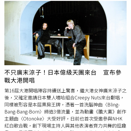
不只廣末涼子！日本億級天團來台 宣布參
戰大港開唱
第16屆大港開唱陣容持續送上驚喜，繼大港女神廣末涼子之
後，又確定邀請日本雙人嘻哈組合Creepy Nuts來台獻唱，
同樣被形容是本屆票房王牌，憑著一首洗腦神曲〈Bling-
Bang-Bang-Born〉締造3億流量，並為動畫《膽大黨》創作
主題曲〈Otonoke〉大受好評，日前也首次受邀參與NHK
紅白歌合戰，創下現場主持人與其他表演者齊力共舞的逗趣