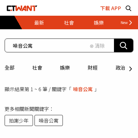
跳至主要內容區塊
下載 APP
最新
社會
娛樂
財經
⊗ 清除
全部
社會
娛樂
財經
政治
顯示結果第 1 ~ 6 筆 / 關鍵字「
噪音公寓
」
更多相關新聞關鍵字：
拍謝少年
噪音公寓