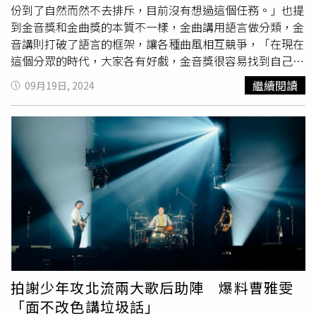
我們選在大港首唱新歌，今年是拍謝少年20周年，預計將有
份到了自然而然不去排斥，目前沒有想過這個任務。」也提
全新計畫，請所有『粉虱』一同期待！」
到金音獎和金曲獎的本質不一樣，金曲講用語言做分類，金
音講則打破了語言的框架，讓各種曲風相互競爭，「在現在
這個分眾的時代，大家各有好戲，金音獎很容易找到自己的
喜好的區塊，是很有價值的地方。」這次的金音獎入圍名
繼續閱讀
09月19日, 2024
單，在單曲的部分討論最久，很多作品都有進入4、5輪的討
論，工作相當忙碌的楊大正，已經16天沒有見到家人和小
孩，他也表示：「今晚會和小孩相見歡！」家人對他而言是
充電的力量，「有的時候拍戲會離家一段時間，不是一個很
少發生的事情，自己會覺得回家還是很重要的，充電的感覺
是完全不一樣，跟家人充電會繼續有能量創作跟做其他工
作。」楊大正首度擔任評審主席。（圖／楊澍攝）今年的評
審團獎得主為樂團傷心欲絕吉他手劉暐，他在去年不幸過
世，享年38歲，楊大正提到年輕時很常跟劉暐一起玩音樂，
「雖然很不捨他離開了，好像是錄完這張專輯沒多久就有狀
況，他留下這個禮物給這個擁有共同記憶的世代，很值得把
他的故事告訴大家，去紀念這個時代他曾即存在過的軌跡，
拍謝少年攻北流兩大歌后助陣 爆料曹雅雯
滿有意義的。」宇宙人擔任揭獎嘉賓。（圖／楊澍攝）本屆
「面不改色講垃圾話」
共有116件作品入圍，角逐21個獎項，大象體操《世界》、