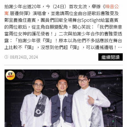
阿跨面《心》、布萊梅《The Great Breman Show》專輯及
拍謝少年出道20年，今（24日）首攻北流，舉辦《
噪音公
作品均入圍5個獎項，並列入圍大贏家。「評審團獎」得獎
寓
厝邊倒彈》演唱會，並邀請兩位金曲台語歌后曹雅雯及
作品為《劉暐個人專輯》，劉暐及其音樂承載了兩千年世代
鄭宜農擔任嘉賓，團員們回敬全場舞台Spotlight給當嘉賓
的臺北獨立音樂場景精神，這張專輯是他留下的最後作品，
的兩位歌后，從主角自願變配角，開心笑說：「我們很樂意
也是給同世代音樂人永恆的回憶，別具時代意義，「特別貢
當兩位女神的護花使者！」二次與拍謝少年合作的曹雅雯透
獻獎」得主則將另擇期公布。第十五屆金音創作獎入圍名單
露：「拍謝少年很『彈』！原本以為他們不多話應該在舞台
【不分類型獎項】■ 最佳專輯獎《心》／阿跨面(製作人:肚
上比較不『彈』，沒想到他們超『彈』，可以邊搖邊唱！害
臍、韋恩林) 《無名氏敬上》／傷心欲絕(製作人:錢煒安、
我穿著高跟鞋也很想跟著他們一起彈跳跟著搖！」拍謝少年
繼續閱讀
08月24日, 2024
曾國宏) 《
噪音公寓
》／拍謝少年(製作人:張勝為、謝宗
則是爆料曹雅雯私下不為人知的「才藝」，貝斯手薑薑笑
翰、梁宏彰、周已敦) 《Hotel La Rut (破爛酒店) 》／王若
說：「雅雯可以面不改色地講垃圾話，彩排的時候更是一連
琳(製作人:王若琳、Adam Lee) 《世界》／大象體操(製作
串連珠炮，應該平常有在練，超好笑！」拍謝少年爆料曹雅
人:大象體操 ) 《The Great Bremen Show》／布萊梅(製作
雯能面不改面講垃圾話。（圖／海口味有限公司提供）身為
人:吳羿緯)■ 最佳樂團獎Plutato／《Pluto Potato》傷心欲
細節控的拍謝少年從歌單、內容、舞台，一氣呵成彰顯新專
絕／《無名氏敬上》我是機車少女／《I'mdifficult》拍謝少
輯「
噪音公寓
」精神，包括開場以大型冰屏投射舊公寓街道
年／《
噪音公寓
》大象體操／《世界》布萊梅／《The
影像，勾起歌迷回憶象徵回到過去，並以同名歌曲〈
噪音公
Great Bremen Show》■ 最佳創作歌手獎阿跨面／《心》
寓
〉為演唱會揭開熱血序幕，中間交錯前三張專輯好歌包括
江惠儀／《陷眠》 Dac／《Love Hereafter》劉暐／《劉暐
〈台十七〉、〈出巡〉、〈歹勢中年〉、〈兄弟沒夢不應
個人專輯》王若琳／《Hotel La Rut (破爛酒店) 》鄭敬儒／
該〉等，還特別穿插自己出道20年來許多過往的演出畫面，