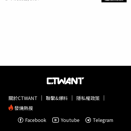
Waning Love》／謝明諺《內建系統》／魯千千《繞．境》
到當年一起鬼混的地方，也把那個年代喜歡次文化的少年仔
二十年了，喜歡搖滾樂的心情好像沒有什麼改變，如果說我
／踢霹歐爵士大樂團■ 最佳爵士歌曲獎〈Chamakana〉／
們家裡的樣貌具體呈現！」拍謝少年也宣布將於8月24日站
們是怎麼上路的，我想是那時候3個人住在
噪音公寓
一起生
《Our Waning Love》／謝明諺〈她去了一場寧靜的戰爭〉
上北流開唱，除了積極在各自的樂器上專研更多可能性，更
活的時光，是這一切的起點」。拍謝少年曾獲金曲歌后曹雅
／《自由的姿態》／蘇郁涵〈夢幻曲〉／《內建系統》／魯
開始運動練體力，其中維尼更透露為了演唱會已經戒酒兩個
雯邀請合作歌曲〈食菜的刀〉。（圖／出日音樂提供）有著
千千〈剝削一：他們宣稱要支持〉／《剝削》／林煒翔〈大
月，他表示：「盡量早睡早起，從基礎的體力開始準備，多
充滿爆發力的現場演出魅力，讓2005年成軍之至今的拍謝
醉八仙 feat. 磐宇木偶劇團〉／《甘》／Debby Wang 王思
多照顧自己的身體。」演唱會門票5月25日於KKTIX開賣。
少年巡迴演唱足跡遍佈日、韓、泰、加拿大、香港等地，無
雅■ 最佳節奏藍調專輯獎《寶藏Treasure》／Makav真愛
拍謝少年將在北流開唱。（圖／海口味提供）
怪成為聽團仔票選最愛的樂團之一。連登10年《大港開唱》
《HIDEOUT》／LINION 《簡單一句話》／鄭平《我在這
拿全勤獎的拍謝少年，日前在活動上首唱新歌讓歌迷嗨翻，
裡》／問題總部■ 最佳節奏藍調歌曲獎〈RACE OF FAITH ft
預告新專輯《
噪音公寓
》將於5月發行的同時，還在台上無
YELLOW 黃宣〉／《水性揚花》／SOPHY 王嘉儀
預警「早洩」8月24日首攻北流開唱的好消息，宣告「雙喜
〈Adddicted (feat. Karencici)〉／《Boomerang》／孫盛
臨門」的他們立刻掀起全場「粉虱（拍謝少年粉絲名）」們
希〈Beach Song〉／《Love Hereafter》／
暴動。今新專輯一舉突破3年前的募資金額，更成為台灣樂
Dac〈WET/DRY〉／《我在這裡》／問題總部〈SEX TAPE〉
團募資no.1的保持者，隨著募資達標300萬，拍謝少年募資
／《SEX TAPE》／ØZI■ 最佳另類流行專輯獎《水性揚
的達標周邊商品「虱目魚地毯」也解鎖。被問到如果「超
關於CTWANT
聯繫&爆料
隱私權政策
花》／SOPHY 王嘉儀《種子》／舞炯恩 Utjung(舞炯恩加以
標」募到1千萬會如何答謝樂迷？團員薑薑發豪語「想辦免
法利得)《I'mdifficult》／我是機車少女《Hotel La Rut (破
費喝酒趴」請大家，更笑說：「直接辦一個大趴體邀請這些
發燒熱搜
爛酒店) 》／王若琳《The Great Bremen Show》／布萊梅
參與募資的朋友們好好的喝一波，大家一起嗨起來。」
Facebook
Youtube
Telegram
■ 最佳另類流行歌曲獎〈野獸派〉／《Sent》／
9m88〈Little More Time〉／《Love Hereafter》／