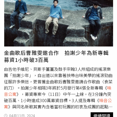
佳嘻哈專輯獎《心》／阿跨面《BS》／wannasleep &
今的存的團費都投入，但後續在音樂上的收穫卻是源源不
Gummy B《THE ONE GOT C.H.A.N.G.E.s.》／
絕，鼓手宗翰表示：「終於有個空間讓我們可以在裡面好好
2CHANGE《Love Hereafter》／Dac《三不管》／
練團、創作，這是最棒的事了。」拍謝少年回想起過去在家
SmashRegz■ 最佳嘻哈歌曲獎〈陷眠〉／《心》／阿跨面
編曲時曾因為音量太大而被鄰居抗議而讓住對面的阿姨破口
〈ABC〉／《BS》／wannasleep & Gummy B〈熬辣醬〉
大罵的往事，沒想到相隔十多年搬到屬於自己的練團錄音
／《Study (of) Breaks》／Flowstrong （共同創作人：
室，卻還是發生「
噪音公寓
」事件，原來拍謝少年在錄製
DaBao 大寶）〈如何三天內成為饒舌歌手？〉／《三不
〈
噪音公寓
〉這首歌的電吉他部分時，因為音量過大穿透了
管》／SmashRegz〈不眨眼的人〉／《迴旋樓梯》／神經
原本妥善的隔音設備，不小心打擾了鄰居作息而被抗議，讓
金曲歌后曹雅雯邀合作 拍謝少年為新專輯
元〈One More (feat. LEO37, DCIV, Dac, Lazy Habits, Star
他們不但鄭重跟鄰居道歉，更反省自己要妥善規劃時間錄
募資1小時破3百萬
Wu, 謝明諺)〉／《One More》／Robot Swing （共同創作
音，宗翰自嘲說：「這大概是這張專輯已經開始發威的前兆
人： DCIV）■ 最佳電音專輯獎《淒惻秩序》／
吧！」除了勇敢圓夢砸錢打造自己的練團錄音室，過往喜歡
由吉他手維尼、貝斯手薑薑及鼓手宗翰3人所組成的搖滾樂
Dizparity《胎內》／呂紹淳《HEMI DEMI SEMI》／
用音樂讓畫面說故事的拍謝少年，這次〈
噪音公寓
〉的MV
團「拍謝少年」，自出道以來靠著挾帶台味美學的搖滾勁曲
Freedom Beat & cheer《美麗的灣》／笑琴■ 最佳電音歌
中更踏出第一步首次嘗試自己主演，透過一間有時代感的民
征服許多樂迷，更曾獲金曲歌后曹雅雯邀請合作歌曲〈食菜
曲獎〈fakeloh 石化 〉／《HIA－自然的脈動》／幽法〈自
宿公寓，讓身為主角的自己身處其中展現飆音樂的快感，讓
的刀〉。拍謝少年相隔3年將於5月發行第4張全新專輯《
噪
我排空 〉／《淒惻秩序》／Dizparity 〈宇〉／《胎內》／
當年的「
噪音公寓
」回憶隨著前衛性影像視覺呈現出來，團
音公寓
》，募資專案今（11日）中午一上線，在3分鐘內突
呂紹淳〈在石頭縫隙間〉／《HEMI DEMI SEMI》／
員薑薑透露：「由於導演也是來過我們公寓好幾次的老朋
破百萬、1小時達成300萬募資目標。3人提及專輯《
噪音公
Freedom Beat & cheer 〈美麗的灣〉／《美麗的灣》／笑
友，對我們當年的『
噪音公寓
』非常熟悉，也因此在開拍時
寓
》與同名新歌其實內含著當初玩團的初衷及成團的起點，
琴■ 最佳爵士專輯獎《Pluto Potato》／Plutato《Our
打開美術場景時，當年公寓的即視感瞬間湧現，頓時感覺回
薑薑透露這4個字原是最早3人合租公寓的wifi名稱，「團快
繼續閱讀
04月11日, 2024