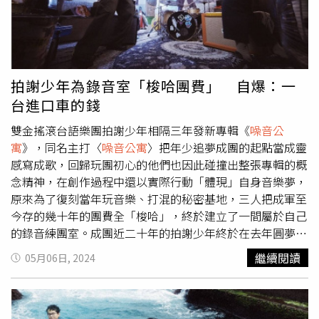
99》／실리카겔《Songs》／Age Factory《Dab Hi》／
功，發行第三張專輯時募得300多萬，此次一個月就募到
NaraBara【類型音樂獎項】■ 最佳搖滾專輯獎《無名氏敬
600多萬，讓維尼笑說：「家人看到之後問說怎麼沒趕快轉
上》／傷心欲絕《姿態》／傻子與白痴《Intro_鞋》／溫室
職！」拍謝少年辭掉正職後專心發展音樂事業。（圖／趙文
雜草《
噪音公寓
》／拍謝少年《世界》／大象體操■ 最佳
彬攝）薑薑是團中第一位當爸爸的團員，被問到其他人是否
搖滾歌曲獎〈大雨〉／《無名氏敬上》／傷心欲絕〈遠慮〉
也想跟進？維尼跟宗翰都笑說看到薑薑當爸爸的樣子後，暫
拍謝少年為錄音室「梭哈團費」 自爆：一
／《姿態》／傻子與白痴〈Peace and Quiet (Bremen
時沒有想當爸的想法，但他們都是薑薑小孩的乾爸，薑薑也
台進口車的錢
announcement)〉／《The Great Bremen Show》／布萊
說：「小朋友還很小，團員們會互相幫忙，樂團的好處就是
梅〈A Dream of Bonnie and Clyde feat. JADE〉／《A
可以互相體諒！」拍謝少年邀請鄭宜農站台。（圖／趙文彬
雙金搖滾台語樂團拍謝少年相隔三年發新專輯《
噪音公
Dream of Bonnie and Clyde feat. JADE》／楊乃文〈萬物
攝）
寓
》，同名主打〈
噪音公寓
〉把年少追夢成團的起點當成靈
皆欲〉／《萬物皆欲》／JADE〈出來〉／《出來》／百合
感寫成歌，回歸玩團初心的他們也因此碰撞出整張專輯的概
花■ 最佳民謠專輯獎《予你的歌 Hōo Lí ê Kua》／農村武
念精神，在創作過程中還以實際行動「體現」自身音樂夢，
裝青年《繭的形狀》／邱淑蟬《鎮妹》／柔 米《夜婆 Iā-
原來為了復刻當年玩音樂、打混的秘密基地，三人把成軍至
Pô》／巴奈 Panai、柯智豪 Blaire Ko 《劉暐個人專輯》／
今存的幾十年的團費全「梭哈」，終於建立了一間屬於自己
劉暐■ 最佳民謠歌曲獎〈阿母的話 A-bú ê Uē〉／《予你的
的錄音練團室。成團近二十年的拍謝少年終於在去年圓夢建
歌 Hōo Lí ê Kua》／農村武裝青年〈Niyaro' 家鄉〉／《美
了自己的專屬練團錄音室，不僅因此順利孕育出新專輯《
噪
繼續閱讀
05月06日, 2024
感 Harateng no Pangcah》／舞思愛〈所在〉／《繭的形
音公寓
》，更宣布站上北流圓夢開唱，一連串的好事發生，
狀》／邱淑蟬〈鎮妹〉／《鎮妹》／柔 米〈吊樹頭 Tiàu
讓三人直呼這個秘密基地不僅是圓夢起點，更是幸運之地，
Tshiū-Thâu〉／《夜婆 Iā-Pô》／巴奈 Panai、柯智豪 Blaire
提及所需花費，三人低調透露這間占地不到十坪的練團錄音
Ko 〈也許我見不到你了〉／《劉暐個人專輯》／劉暐■ 最
室從無到有共花了「一台入門進口車」的錢，儘管把成團至